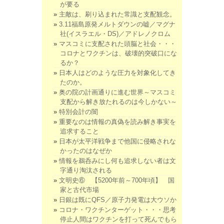
が要る
主敵は、刷り込まれた常識と支配観念。
3.11福島原発メルトダウンの嘘／マグナ
社(イスラエル・DS)／アドレノクロム
マスコミに支配された頭脳と社会・・・
コロナとワクチンは、破壊的突破口にな
るか？
日本人はどのような圧力を対象化してき
たのか。
奥の院の計画通りに進む世界～マスコミ
支配から解き放たれるのは今しかない～
特別会計の闇
重要なのは情報の真偽を読み解き事実を
追求すること
日本が太平洋戦争まで他国に侵略されな
かったのはなぜか
情報を鵜呑みにし何も追求しない者は文
字通り淘汰される
文明史⑥ 【5200年前～700年頃】 国
家と古代市場
日銀は既にQFS／原子力発電は大ウソか
コロナ・ワクチンターゲット・・・思考
停止人間はワクチンを打って死んでもら