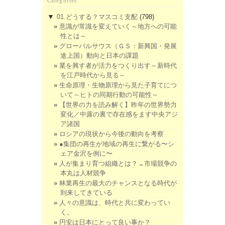
Categories
▼
01.どうする？マスコミ支配
(798)
意識が常識を変えていく～地方への可能
性とは～
グローバルサウス（ＧＳ：新興国・発展
途上国）動向と日本の課題
業を興す者が活力をつくり出す～新時代
を江戸時代から見る～
生命原理・生物原理から見た子育てにつ
いて～ヒトの同期行動の可能性～
【世界の力を読み解く】昨年の世界勢力
変化／中露の裏で存在感をます中央アジ
ア諸国
ロシアの現状から今後の動向を考察
●集団の再生が地域の再生に繋がる〜シ
ェア金沢を例に〜
人が集まり育つ組織とは？→市場競争の
本丸は人材競争
林業再生の最大のチャンスとなる時代が
到来してきている
人々の意識は、時代と共に変わってい
く。
円安は日本にとって良い事か？