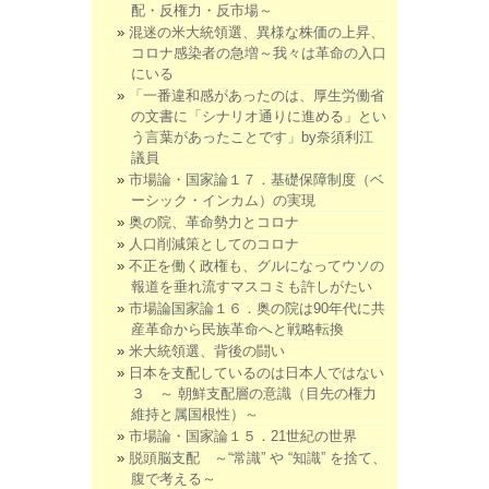
配・反権力・反市場～
混迷の米大統領選、異様な株価の上昇、
コロナ感染者の急増～我々は革命の入口
にいる
「一番違和感があったのは、厚生労働省
の文書に「シナリオ通りに進める」とい
う言葉があったことです」by奈須利江
議員
市場論・国家論１７．基礎保障制度（ベ
ーシック・インカム）の実現
奥の院、革命勢力とコロナ
人口削減策としてのコロナ
不正を働く政権も、グルになってウソの
報道を垂れ流すマスコミも許しがたい
市場論国家論１６．奥の院は90年代に共
産革命から民族革命へと戦略転換
米大統領選、背後の闘い
日本を支配しているのは日本人ではない
３ ～ 朝鮮支配層の意識（目先の権力
維持と属国根性）～
市場論・国家論１５．21世紀の世界
脱頭脳支配 ～“常識” や “知識” を捨て、
腹で考える～