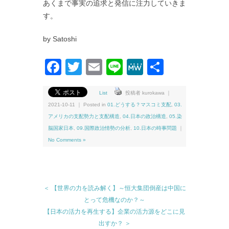
あくまで事実の追求と発信に注力していきま
す。
by Satoshi
Facebook
Twitter
Email
Line
MeWe
共
有
List
投稿者 kurokawa ｜
2021-10-11 ｜ Posted in
01.どうする？マスコミ支配
,
03.
アメリカの支配勢力と支配構造
,
04.日本の政治構造
,
05.染
脳国家日本
,
09.国際政治情勢の分析
,
10.日本の時事問題
｜
No Comments »
＜ 【世界の力を読み解く】～恒大集団倒産は中国に
とって危機なのか？～
【日本の活力を再生する】企業の活力源をどこに見
出すか？ ＞