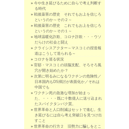
今や生き延びるために自らで考え判断す
る時代
戦後薬害の歴史 それでもお上を信じろ
というのか～その２～
戦後薬害の歴史 これでもお上を信じろ
というのか～その１～
地球温暖化詐欺、コロナ詐欺・・・ウソ
だらけの社会と闘え
クライシスアクター～マスコミの捏造報
道はこうして造られる～
コロナを巡る状況
官邸・マスコミの頭脳支配、そろそろ風
穴が開き始めたか？
次第に明るみになるワクチンの危険性／
日本国内もDS掃討が表面化か／それは
中国でも
ワクチン死の急激な増加が始まっ
た、・・・・既に十数億人に送り込まれ
たスパイクタンパク質。
世界革命と人口削減はセットで進む。生
き延びるには自ら考え突破口を見つけ出
すこと
世界革命の行方２ 旧勢力に騙しをとこ