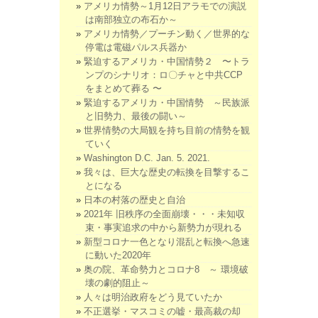
アメリカ情勢～1月12日アラモでの演説
は南部独立の布石か～
アメリカ情勢／プーチン動く／世界的な
停電は電磁パルス兵器か
緊迫するアメリカ・中国情勢２ 〜トラ
ンプのシナリオ：ロ〇チャと中共CCP
をまとめて葬る 〜
緊迫するアメリカ・中国情勢 ～民族派
と旧勢力、最後の闘い～
世界情勢の大局観を持ち目前の情勢を観
ていく
Washington D.C. Jan. 5. 2021.
我々は、巨大な歴史の転換を目撃するこ
とになる
日本の村落の歴史と自治
2021年 旧秩序の全面崩壊・・・未知収
束・事実追求の中から新勢力が現れる
新型コロナ一色となり混乱と転換へ急速
に動いた2020年
奥の院、革命勢力とコロナ8 ～ 環境破
壊の劇的阻止～
人々は明治政府をどう見ていたか
不正選挙・マスコミの嘘・最高裁の却