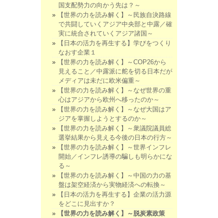
国支配勢力の向かう先は？～
【世界の力を読み解く】～民族自決路線
で共闘していくアジア中央部と中露／確
実に統合されていくアジア諸国～
【日本の活力を再生する】学びをつくり
なおす企業１
【世界の力を読み解く】～COP26から
見えること／中露派に舵を切る日本だが
メディアは未だに欧米偏重～
【世界の力を読み解く】～なぜ世界の重
心はアジアから欧州へ移ったのか～
【世界の力を読み解く】～なぜ大国はア
ジアを掌握しようとするのか～
【世界の力を読み解く】～衆議院議員総
選挙結果から見える今後の日本の行方～
【世界の力を読み解く】～世界インフレ
開始／インフレ誘導の騙しも明らかにな
る～
【世界の力を読み解く】～中国の力の基
盤は架空経済から実物経済への転換～
【日本の活力を再生する】企業の活力源
をどこに見出すか？
【世界の力を読み解く】～脱炭素政策