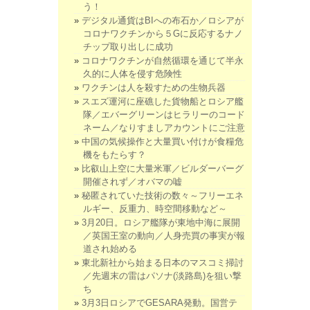
う！
デジタル通貨はBIへの布石か／ロシアが
コロナワクチンから５Gに反応するナノ
チップ取り出しに成功
コロナワクチンが自然循環を通じて半永
久的に人体を侵す危険性
ワクチンは人を殺すための生物兵器
スエズ運河に座礁した貨物船とロシア艦
隊／エバーグリーンはヒラリーのコード
ネーム／なりすましアカウントにご注意
中国の気候操作と大量買い付けが食糧危
機をもたらす？
比叡山上空に大量米軍／ビルダーバーグ
開催されず／オバマの嘘
秘匿されていた技術の数々～フリーエネ
ルギー、反重力、時空間移動など～
3月20日。ロシア艦隊が東地中海に展開
／英国王室の動向／人身売買の事実が報
道され始める
東北新社から始まる日本のマスコミ掃討
／先週末の雷はパソナ(淡路島)を狙い撃
ち
3月3日ロシアでGESARA発動。国営テ