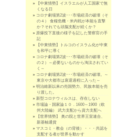
【中東情勢】イスラエルが人工国家で無
くなる日
コロナ劇場第2波･･･市場経済の破壊（そ
の４） 食糧危機・米内戦が本能を直撃
か？それでも頭脳支配が続くか？
原爆投下直後の様子を記した警察官の手
記
【中東情勢】トルコのイスラム化が中東
を和平に導く
コロナ劇場第2波･･･市場経済の破壊（そ
の２）～必要ないものから淘汰されてい
く～
コロナ劇場第2波･･･市場経済の破壊。～
東京や大都市は衰退過程に入った～
明治維新以来の売国勢力、民族本能を売
り渡した。
新型コロナウィルスは、存在しない
市場論・国家論１０．1600～1900（欧
州大陸編） 武力支配から資力支配へ
【世界情勢】 奥の院と世界王室連合、
新基軸通貨
マスコミ・教会（の背後）・・・共認を
支配する者が世界を動かす