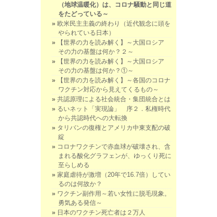
（地球温暖化）は、コロナ騒動と同じ道
をたどっている～
欧米民主主義の終わり（近代観念に頭を
やられている日本）
【世界の力を読み解く】～大国ロシア
その力の基盤は何か？２～
【世界の力を読み解く】～大国ロシア
その力の基盤は何か？①～
【世界の力を読み解く】～各国のコロナ
ワクチン対応から見えてくるもの～
共認原理による社会統合・集団統合とは
るいネット「実現論」 序２．私権時代
から共認時代への大転換
タリバンの復権とアメリカ中東支配の破
綻
コロナワクチンで赤血球が破壊され、含
まれる酸化グラフェンが、ゆっくり死に
至らしめる
家庭虐待が激増（20年で16.7倍）してい
るのは何故か？
ワクチン副作用～若い女性に脱毛現象。
勇気ある発信～
日本のワクチン死亡者は２万人