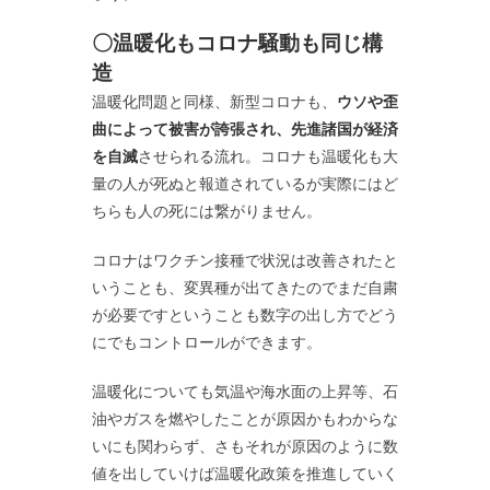
〇温暖化もコロナ騒動も同じ構
造
温暖化問題と同様、新型コロナも、
ウソや歪
曲によって被害が誇張され、先進諸国が経済
を自滅
させられる流れ。コロナも温暖化も大
量の人が死ぬと報道されているが実際にはど
ちらも人の死には繋がりません。
コロナはワクチン接種で状況は改善されたと
いうことも、変異種が出てきたのでまだ自粛
が必要ですということも数字の出し方でどう
にでもコントロールができます。
温暖化についても気温や海水面の上昇等、石
油やガスを燃やしたことが原因かもわからな
いにも関わらず、さもそれが原因のように数
値を出していけば温暖化政策を推進していく