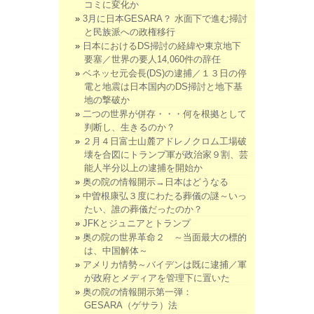
コミに変化か
3月に日本GESARA？ 水面下で進む掃討
と民族派への政権移行
日本におけるDS掃討の経緯や東京地下
要塞／世界の要人14,060件の辞任
ベネッセ元会長(DS)の逮捕／１３日の停
電と地震は日本国内のDS掃討と地下基
地の撃破か
二つの世界が併存・・・何を根拠として
判断し、生きるのか？
２月４日富士山麓アドレノクロム工場破
壊を合図にトランプ軍が政治家９割、芸
能人半分以上の逮捕を開始か
奥の院の情報開示→日本はどうなる
中曽根康弘３度にわたる葬儀の謎～いっ
たい、誰の葬儀だったのか？
JFKとジュニアとトランプ
奥の院の世界革命２ ～当面最大の標的
は、中国解体～
アメリカ情勢～バイデンは既に逮捕／軍
が政府とメディアを管理下に置いた
奥の院の情報開示第一弾：
GESARA（ゲサラ）法