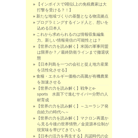
【インボイスで9割以上の免税農家は大
打撃を受ける？！】
新たな地域づくりの基盤となる物流拠点
プログラミングするインド人と、想いを
込める日本人
これから求められるのは情報収集編集
力。新しい情報発信の可能性とは？
【世界の力を読み解く】米国の軍事同盟
は限界か？／最終防衛ラインまで撤退状
態
【日本列島を一つの会社と捉え地方産業
を活性化させる】
食糧・エネルギー価格の高騰が有機農業
を加速させる
【世界の力を読み解く】戦争とe-
sports 水面下で進むサイバー分野の人
材育成
【世界の力を読み解く】～ユーラシア発
自給力の時代へ～
【世界の力を読み解く】マクロン再選か
ら見る今後の世界情勢／金資源本位制が
現実味を帯びてきている
【日本の活力を再生する】共認時代の企