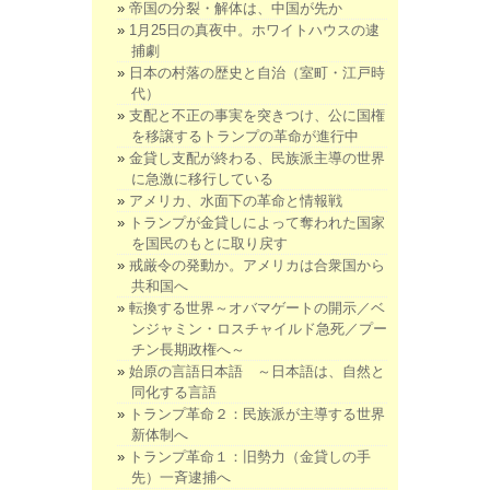
帝国の分裂・解体は、中国が先か
1月25日の真夜中。ホワイトハウスの逮
捕劇
日本の村落の歴史と自治（室町・江戸時
代）
支配と不正の事実を突きつけ、公に国権
を移譲するトランプの革命が進行中
金貸し支配が終わる、民族派主導の世界
に急激に移行している
アメリカ、水面下の革命と情報戦
トランプが金貸しによって奪われた国家
を国民のもとに取り戻す
戒厳令の発動か。アメリカは合衆国から
共和国へ
転換する世界～オバマゲートの開示／ベ
ンジャミン・ロスチャイルド急死／プー
チン長期政権へ～
始原の言語日本語 ～日本語は、自然と
同化する言語
トランプ革命２：民族派が主導する世界
新体制へ
トランプ革命１：旧勢力（金貸しの手
先）一斉逮捕へ