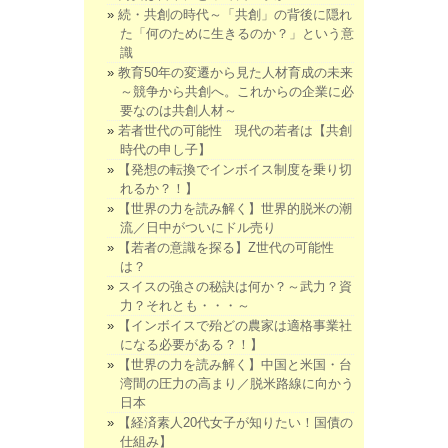
続・共創の時代～「共創」の背後に隠れ
た「何のために生きるのか？」という意
識
教育50年の変遷から見た人材育成の未来
～競争から共創へ。これからの企業に必
要なのは共創人材～
若者世代の可能性 現代の若者は【共創
時代の申し子】
【発想の転換でインボイス制度を乗り切
れるか？！】
【世界の力を読み解く】世界的脱米の潮
流／日中がついにドル売り
【若者の意識を探る】Z世代の可能性
は？
スイスの強さの秘訣は何か？～武力？資
力？それとも・・・～
【インボイスで殆どの農家は適格事業社
になる必要がある？！】
【世界の力を読み解く】中国と米国・台
湾間の圧力の高まり／脱米路線に向かう
日本
【経済素人20代女子が知りたい！国債の
仕組み】