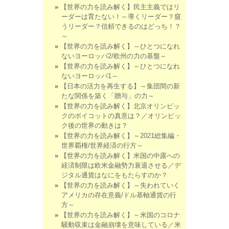
【世界の力を読み解く】民主主義ではリ
ーダーは育たない！～導くリーダー？窺
うリーダー？信頼できるのはどっち！？
～
【世界の力を読み解く】～ひとつになれ
ないヨーロッパ2/欧州の力の基盤～
【世界の力を読み解く】～ひとつになれ
ないヨーロッパ1～
【日本の活力を再生する】～集団間の新
たな関係を築く「贈与」の力～
【世界の力を読み解く】北京オリンピッ
クのボイコットの真意は？／オリンピッ
ク後の世界の動きは？
【世界の力を読み解く】～2021総集編・
世界覇権/世界経済の行方～
【世界の力を読み解く】米国の中露への
経済制限は欧米金融勢力衰退させる／デ
ジタル通貨はなにをもたらすのか？
【世界の力を読み解く】～失われていく
アメリカの存在意義/ドル基軸通貨の行
方～
【世界の力を読み解く】～米国のコロナ
騒動収束は金融崩壊を意味している／米