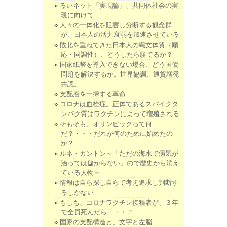
るいネット「実現論」、共同体社会の実
現に向けて
人々の一体化を阻害し分断する観念群
が、日本人の活力衰弱を加速させている
敗北を重ねてきた日本人の縄文体質（順
応・同調性）、どうしたら勝てるか？
国家紙幣を導入できない場合、どう国債
問題を解決するか。世界協調、通貨増発
共認。
支配層を一掃する革命
コロナは血栓症。正体であるスパイクタ
ンパク質はワクチンによって増殖される
そもそも、オリンピックって何
だ？・・・だれが何のために始めたの
か？
ルネ・カントン～「ただの海水で病気が
治っては儲からない」ので歴史から消え
ている人物～
情報は自ら探し自らで考え追求し判断す
るしかない
もしも、コロナワクチン接種者が、３年
で全員死んだら・・・？
国家の支配構造と、文字と左脳