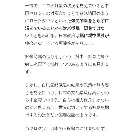
一方で、コロナ対策の状況を見えていると中
国やロシアの対応方針よりで欧米諸国のよう
にロックダウンといった
強硬的策をとらずに
済んでいることから対米従属一辺倒ではな
い
？と思われる。日本政府は
既に親中国派が
中心
となっている可能性があります。
対米従属のふりをしつつ、対中・対ロ従属路
線に水面下で移行しつつあるようにも見えま
す。
しかし、自民党総裁選の結果や政策の無内容
さを見るにつけ、日本の支配階級はあいかわ
らず金貸しの手先、自らの権力保身しかない
のかと思えるし、世界の力と伍する知恵を期
待するのはどだい無理な話のようです。
当ブログは、日本の支配勢力には期待せず、