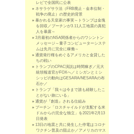
レビで全国民に公表
ネサラゲサラ法（FRB廃止・金本位制・
戦争の廃止）の歴史的背景
暴かれる天皇家の事実～トランプは金塊
を回収／プーチンが3.11人工地震の真犯
人を暴露～
3月最初のNSA関係者からのワシントン
メッセージ～量子コンピューターシステ
ムは先月に完全に稼働～
通貨発行権をめぐるアメリカと金貸した
ちの戦い
トランプのCPAC演説は時間稼ぎ／元大
統領報道官がFOXへ／ミシガンとミシ
シッピの動向はGESARA/NESARAの布
石か／
トランプ「我々は今まで誰も経験したこ
とがない旅にいる」
通貨が『創造』される仕組み
プーチン「ロスチャイルドが支配する米
ドルからの完全な独立」を2021年2月13
日発表
13日の地震と共に発生した停電はコロナ
ワクチン普及の阻止か／アメリカのマス