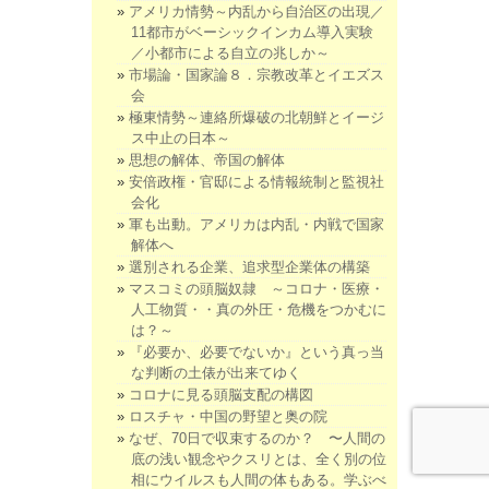
アメリカ情勢～内乱から自治区の出現／
11都市がベーシックインカム導入実験
／小都市による自立の兆しか～
市場論・国家論８．宗教改革とイエズス
会
極東情勢～連絡所爆破の北朝鮮とイージ
ス中止の日本～
思想の解体、帝国の解体
安倍政権・官邸による情報統制と監視社
会化
軍も出動。アメリカは内乱・内戦で国家
解体へ
選別される企業、追求型企業体の構築
マスコミの頭脳奴隷 ～コロナ・医療・
人工物質・・真の外圧・危機をつかむに
は？～
『必要か、必要でないか』という真っ当
な判断の土俵が出来てゆく
コロナに見る頭脳支配の構図
ロスチャ・中国の野望と奥の院
なぜ、70日で収束するのか？ 〜人間の
底の浅い観念やクスリとは、全く別の位
相にウイルスも人間の体もある。学ぶべ