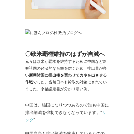
〇欧米覇権維持のはずが自滅へ
元々は欧米が覇権を維持するために中国など新
興諸国の経済的な台頭を防ぐため、排出量が多
い
新興諸国に排出権を買わせてカネを出させる
作戦
でした。当然日本も搾取の対象にされてい
ました。京都議定書が分かり易い例。
中国は、強国になりつつあるので誰も中国に
排出削減を強制できなくなっています。“
リ
ンク
”
中国自身も排出削減を約束しているものの、