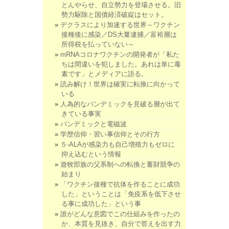
とんやらせ、自立勢力を登場させる。旧
勢力駆除と国債経済破綻はセット。
デクラスにより加速する世界～ワクチン
接種後に感染／DS大量逮捕／富裕層は
所得税を払っていない～
mRNAコロナワクチンの開発者が「私た
ちは間違いを犯しました。あれは単に毒
素です」とメディアに語る。
読み解け！世界は確実に転換に向かって
いる
人為的なパンデミックを見破る層が出て
きている事実
パンデミックと電磁波
学歴信仰・習い事信仰とその行方
５-ALAが感染力も自己増殖力もゼロに
抑え込むという情報
遊牧部族の父系制への転換と蓄財競争の
始まり
「ワクチン接種で抗体を作ることに成功
した」ということは「免疫系を低下させ
る事に成功した」という事
誰がどんな意図でこの仕組みを作ったの
か、本質を見抜き、自分で答えを出す力