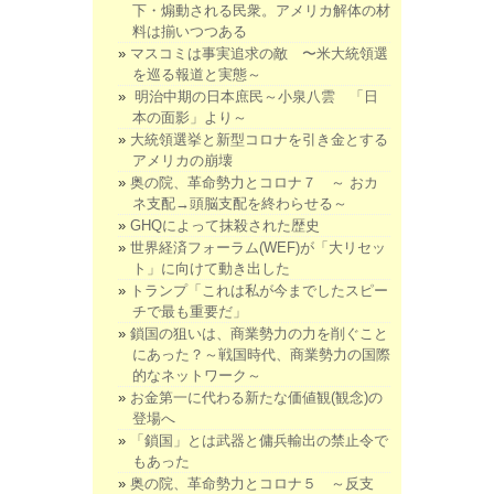
下・煽動される民衆。アメリカ解体の材
料は揃いつつある
マスコミは事実追求の敵 〜米大統領選
を巡る報道と実態～
明治中期の日本庶民～小泉八雲 「日
本の面影」より～
大統領選挙と新型コロナを引き金とする
アメリカの崩壊
奥の院、革命勢力とコロナ７ ～ おカ
ネ支配→頭脳支配を終わらせる～
GHQによって抹殺された歴史
世界経済フォーラム(WEF)が「大リセッ
ト」に向けて動き出した
トランプ「これは私が今までしたスピー
チで最も重要だ」
鎖国の狙いは、商業勢力の力を削ぐこと
にあった？～戦国時代、商業勢力の国際
的なネットワーク～
お金第一に代わる新たな価値観(観念)の
登場へ
「鎖国」とは武器と傭兵輸出の禁止令で
もあった
奥の院、革命勢力とコロナ５ ～反支