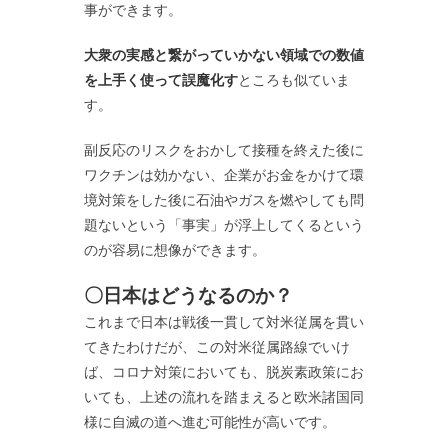
事ができます。
大衆の実感と繋がっていかない領域での数値
を上手く使って誤魔化す
ところも似ていま
す。
副反応のリスクをおかして接種を終えた後に
ワクチンは効かない、企業がお金をかけて環
境対策をした後に石油やガスを燃やしても問
題ないという「事実」が浮上してくるという
のが容易に想像ができます。
〇日本はどうなるのか？
これまで日本は戦後一貫して対米従属を貫い
てきたわけだが、この対米従属路線でいけ
ば、コロナ対策においても、脱炭素政策にお
いても、上述の流れを踏まえると欧米諸国同
様に自滅の道へ進む可能性が高いです。