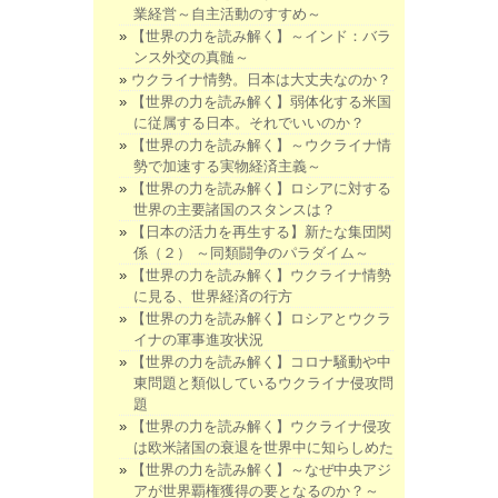
業経営～自主活動のすすめ～
【世界の力を読み解く】～インド：バラ
ンス外交の真髄～
ウクライナ情勢。日本は大丈夫なのか？
【世界の力を読み解く】弱体化する米国
に従属する日本。それでいいのか？
【世界の力を読み解く】～ウクライナ情
勢で加速する実物経済主義～
【世界の力を読み解く】ロシアに対する
世界の主要諸国のスタンスは？
【日本の活力を再生する】新たな集団関
係（２） ～同類闘争のパラダイム～
【世界の力を読み解く】ウクライナ情勢
に見る、世界経済の行方
【世界の力を読み解く】ロシアとウクラ
イナの軍事進攻状況
【世界の力を読み解く】コロナ騒動や中
東問題と類似しているウクライナ侵攻問
題
【世界の力を読み解く】ウクライナ侵攻
は欧米諸国の衰退を世界中に知らしめた
【世界の力を読み解く】～なぜ中央アジ
アが世界覇権獲得の要となるのか？～