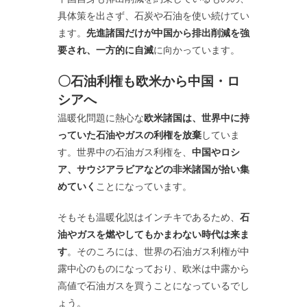
具体策を出さず、石炭や石油を使い続けてい
ます。
先進諸国だけが中国から排出削減を強
要され、一方的に自滅
に向かっています。
〇石油利権も欧米から中国・ロ
シアへ
温暖化問題に熱心な
欧米諸国は、世界中に持
っていた石油やガスの利権を放棄
していま
す。世界中の石油ガス利権を、
中国やロシ
ア、サウジアラビアなどの非米諸国が拾い集
めていく
ことになっています。
そもそも温暖化説はインチキであるため、
石
油やガスを燃やしてもかまわない時代は来ま
す
。そのころには、世界の石油ガス利権が中
露中心のものになっており、欧米は中露から
高値で石油ガスを買うことになっているでし
ょう。