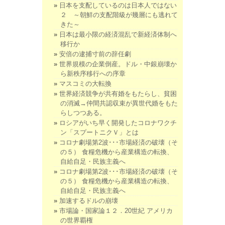
日本を支配しているのは日本人ではない
２ ～朝鮮の支配階級が幾層にも逃れて
きた～
日本は最小限の経済混乱で新経済体制へ
移行か
安倍の逮捕寸前の辞任劇
世界規模の企業倒産。ドル・中銀崩壊か
ら新秩序移行への序章
マスコミの大転換
世界経済競争が共有婚をもたらし、貧困
の消滅→仲間共認収束が異世代婚をもた
らしつつある。
ロシアがいち早く開発したコロナワクチ
ン「スプートニクＶ」とは
コロナ劇場第2波･･･市場経済の破壊（そ
の５） 食糧危機から産業構造の転換、
自給自足・民族主義へ
コロナ劇場第2波･･･市場経済の破壊（そ
の５） 食糧危機から産業構造の転換、
自給自足・民族主義へ
加速するドルの崩壊
市場論・国家論１２．20世紀 アメリカ
の世界覇権