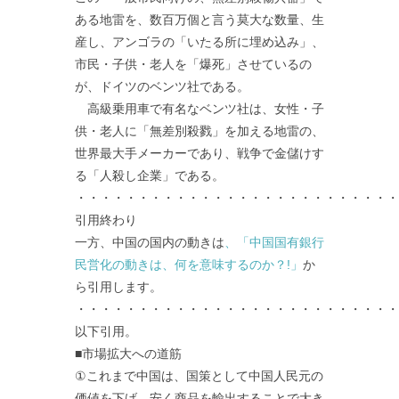
ある地雷を、数百万個と言う莫大な数量、生
産し、アンゴラの「いたる所に埋め込み」、
市民・子供・老人を「爆死」させているの
が、ドイツのベンツ社である。
高級乗用車で有名なベンツ社は、女性・子
供・老人に「無差別殺戮」を加える地雷の、
世界最大手メーカーであり、戦争で金儲けす
る「人殺し企業」である。
・・・・・・・・・・・・・・・・・・・・・・・・・・
引用終わり
一方、中国の国内の動きは
、「中国国有銀行
民営化の動きは、何を意味するのか？!」
か
ら引用します。
・・・・・・・・・・・・・・・・・・・・・・・・・・
以下引用。
■市場拡大への道筋
①これまで中国は、国策として中国人民元の
価値を下げ、安く商品を輸出することで大き