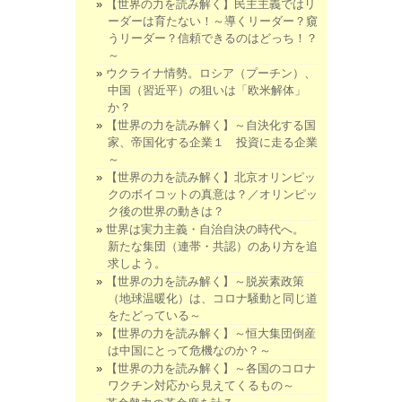
【世界の力を読み解く】民主主義ではリ
ーダーは育たない！～導くリーダー？窺
うリーダー？信頼できるのはどっち！？
～
ウクライナ情勢。ロシア（プーチン）、
中国（習近平）の狙いは「欧米解体」
か？
【世界の力を読み解く】～自決化する国
家、帝国化する企業１ 投資に走る企業
～
【世界の力を読み解く】北京オリンピッ
クのボイコットの真意は？／オリンピッ
ク後の世界の動きは？
世界は実力主義・自治自決の時代へ。
新たな集団（連帯・共認）のあり方を追
求しよう。
【世界の力を読み解く】～脱炭素政策
（地球温暖化）は、コロナ騒動と同じ道
をたどっている～
【世界の力を読み解く】～恒大集団倒産
は中国にとって危機なのか？～
【世界の力を読み解く】～各国のコロナ
ワクチン対応から見えてくるもの～