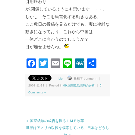
引用終わり
が,関係しているようにも思います・・・。
しかし、そこを民営化する動きもある。
ここ数日の投稿を見るだけでも、実に複雑な
動きになっており、これから中国は
一体どこに向かうのでしょうか？
目が離せませんね。
Facebook
Twitter
Email
Line
MeWe
共
有
List
投稿者 benntonn ｜
2008-11-18 ｜ Posted in
09.国際政治情勢の分析
｜
5
Comments »
＜ 国家紙幣の成否を握るＩＭＦ改革
世界はアメリカ以後を模索している、日本はどうし
た ＞