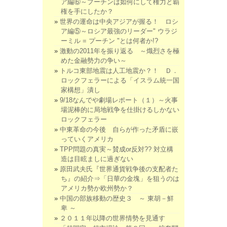
ア編⑥～プーチンは如何にして権力と覇
権を手にしたか？
世界の運命は中央アジアが握る！ ロシ
ア編⑤～ロシア最強のリーダー" ウラジ
ーミル = プーチン "とは何者か!?
激動の2011年を振り返る ～熾烈さを極
めた金融勢力の争い～
トルコ東部地震は人工地震か？！ Ｄ．
ロックフェラーによる「イスラム統一国
家構想」潰し
9/18なんでや劇場レポート（１）～火事
場泥棒的に局地戦争を仕掛けるしかない
ロックフェラー
中東革命の今後 自らが作った矛盾に嵌
っていくアメリカ
TPP問題の真実～賛成or反対?? 対立構
造は目眩ましに過ぎない
原田武夫氏『世界通貨戦争後の支配者た
ち』の紹介⇒「日華の金塊」を狙うのは
アメリカ勢か欧州勢か？
中国の部族移動の歴史３ ～ 東胡－鮮
卑 ～
２０１１年以降の世界情勢を見通す