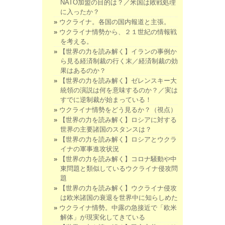
NATO加盟の目的は？／米国は敗戦処理
に入ったか？
ウクライナ。各国の国内報道と主張。
ウクライナ情勢から、２１世紀の情報戦
を考える。
【世界の力を読み解く】イランの事例か
ら見る経済制裁の行く末／経済制裁の効
果はあるのか？
【世界の力を読み解く】ゼレンスキー大
統領の演説は何を意味するのか？／実は
すでに逆制裁が始まっている！
ウクライナ情勢をどう見るか？（視点）
【世界の力を読み解く】ロシアに対する
世界の主要諸国のスタンスは？
【世界の力を読み解く】ロシアとウクラ
イナの軍事進攻状況
【世界の力を読み解く】コロナ騒動や中
東問題と類似しているウクライナ侵攻問
題
【世界の力を読み解く】ウクライナ侵攻
は欧米諸国の衰退を世界中に知らしめた
ウクライナ情勢。中露の急接近で「欧米
解体」が現実化してきている