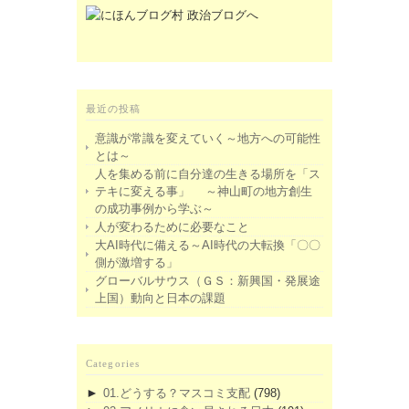
最近の投稿
意識が常識を変えていく～地方への可能性
とは～
人を集める前に自分達の生きる場所を「ス
テキに変える事」 ～神山町の地方創生
の成功事例から学ぶ～
人が変わるために必要なこと
大AI時代に備える～AI時代の大転換「〇〇
側が激増する」
グローバルサウス（ＧＳ：新興国・発展途
上国）動向と日本の課題
Categories
►
01.どうする？マスコミ支配
(798)