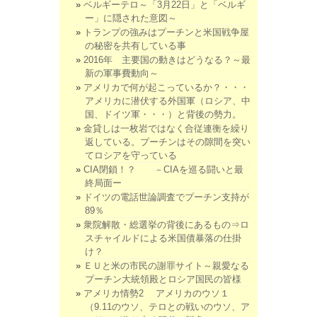
ベルギーテロ～「3月22日」と「ベルギ
ー」に隠された意図～
トランプの強みはプーチンと米国戦争屋
の秘密を共有している事
2016年 主要国の動きはどうなる？～最
新の軍事費動向～
アメリカで何が起こっているか？・・・
アメリカに潜伏する外国軍（ロシア、中
国、ドイツ軍・・・）と背後の勢力。
金貸しは一枚岩ではなく合従連衡を繰り
返している。プーチンはその隙間を突い
てロシアを守っている
CIA閉鎖！？ －CIAを巡る闘いと最
終局面ー
ドイツの電話世論調査でプーチン支持が
89％
衆院解散・総選挙の背後にあるもの⇒ロ
スチャイルドによる米国債暴落の仕掛
け？
ＥＵと米の市民の謝罪サイト～親愛なる
プーチン大統領殿とロシア国民の皆様
アメリカ情勢2 アメリカのウソ１
（9.11のウソ、テロとの戦いのウソ、ア