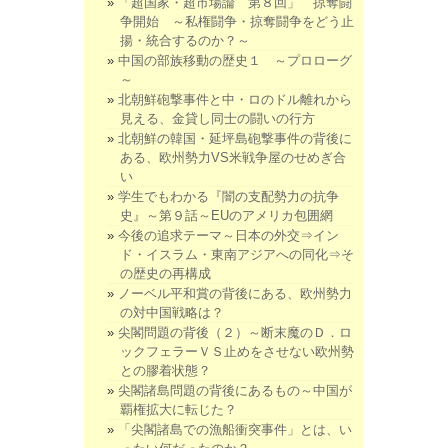
「超国家・超市場論 第８回」 掠奪闘
争開始 ～私権闘争・掠奪闘争をどう止
揚・統合するのか？～
中国の部族移動の歴史１ ～プロローグ
～
北朝鮮砲撃事件と中・ロのドル離れから
見える、金貸し同士の闘いの行方
北朝鮮の韓国・延坪島砲撃事件の背後に
ある、欧州勢力VS米戦争屋のせめぎ合
い
学生でもわかる『闇の支配勢力の抗争
史』～第９話～EUのアメリカ包囲網
今後の追求テーマ～日本の外交⇒イン
ド・イスラム・東南アジアへの同化⇒そ
の歴史の再構成
ノーベル平和賞の背後にある、欧州勢力
の対中国戦略は？
尖閣問題の背後（２）～断末魔のＤ．ロ
ックフェラーＶＳ止めをさせない欧州勢
との膠着状態？
尖閣諸島問題の背後にあるもの～中国が
覇権拡大に転じた？
「尖閣諸島での漁船衝突事件」とは、い