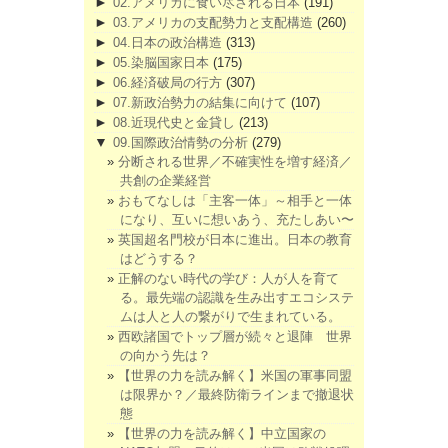
►
02.アメリカに食い尽される日本
(191)
►
03.アメリカの支配勢力と支配構造
(260)
►
04.日本の政治構造
(313)
►
05.染脳国家日本
(175)
►
06.経済破局の行方
(307)
►
07.新政治勢力の結集に向けて
(107)
►
08.近現代史と金貸し
(213)
▼
09.国際政治情勢の分析
(279)
分断される世界／不確実性を増す経済／
共創の企業経営
おもてなしは「主客一体」～相手と一体
になり、互いに想いあう、充たしあい〜
英国超名門校が日本に進出。日本の教育
はどうする？
正解のない時代の学び：人が人を育て
る。最先端の認識を生み出すエコシステ
ムは人と人の繋がりで生まれている。
西欧諸国でトップ層が続々と退陣 世界
の向かう先は？
【世界の力を読み解く】米国の軍事同盟
は限界か？／最終防衛ラインまで撤退状
態
【世界の力を読み解く】中立国家の