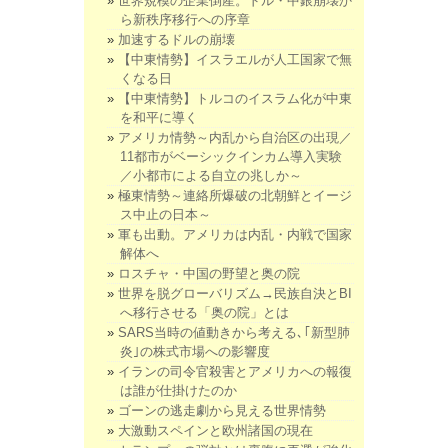
世界規模の企業倒産。ドル・中銀崩壊か
ら新秩序移行への序章
加速するドルの崩壊
【中東情勢】イスラエルが人工国家で無
くなる日
【中東情勢】トルコのイスラム化が中東
を和平に導く
アメリカ情勢～内乱から自治区の出現／
11都市がベーシックインカム導入実験
／小都市による自立の兆しか～
極東情勢～連絡所爆破の北朝鮮とイージ
ス中止の日本～
軍も出動。アメリカは内乱・内戦で国家
解体へ
ロスチャ・中国の野望と奥の院
世界を脱グローバリズム→民族自決とBI
へ移行させる「奥の院」とは
SARS当時の値動きから考える､｢新型肺
炎｣の株式市場への影響度
イランの司令官殺害とアメリカへの報復
は誰が仕掛けたのか
ゴーンの逃走劇から見える世界情勢
大激動スペインと欧州諸国の現在