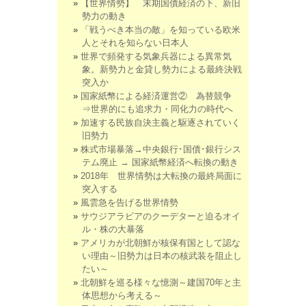
【世界情勢】 末期国債経済の下、新旧
勢力の動き
「戦うべき本当の敵」を知っている欧米
人とそれを知らない日本人
世界で頻発する気象兵器による異常気
象。新勢力と金貸し勢力による最終決戦
突入か
国家紙幣による経済運営② 為替競争
⇒世界的にも追求力・同化力の時代へ
加速する民族自決主義と駆逐されていく
旧勢力
株式市場暴落→中央銀行･国債･銀行シス
テム廃止 → 国家紙幣経済へ転換の動き
2018年 世界情勢は大転換の最終局面に
突入する
風雲急を告げる世界情勢
サウジアラビアのクーデターと迫るオイ
ル・株の大暴落
アメリカが北朝鮮が核保有国として認な
い理由～旧勢力は日本の核武装を阻止し
たい～
北朝鮮を巡る様々な憶測～建国70年と主
体思想から考える～