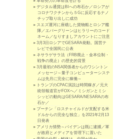
革命勢力の革命度を計る
デジタル通貨はBIへの布石か／ロシアが
コロナワクチンから５Gに反応するナノ
チップ取り出しに成功
スエズ運河に座礁した貨物船とロシア艦
隊／エバーグリーンはヒラリーのコード
ネーム／なりすましアカウントにご注意
3月3日ロシアでGESARA発動。国営テ
レビで全国民に公表
ネサラゲサラ法（FRB廃止・金本位制・
戦争の廃止）の歴史的背景
3月最初のNSA関係者からのワシントン
メッセージ～量子コンピューターシステ
ムは先月に完全に稼働～
トランプのCPAC演説は時間稼ぎ／元大
統領報道官がFOXへ／ミシガンとミシ
シッピの動向はGESARA/NESARAの布
石か／
プーチン「ロスチャイルドが支配する米
ドルからの完全な独立」を2021年2月13
日発表
アメリカ情勢～バイデンは既に逮捕／軍
が政府とメディアを管理下に置いた
帝国の分裂・解体は、中国が先か