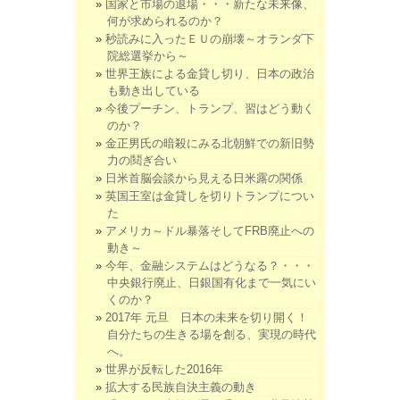
国家と市場の退場・・・新たな未来像、
何が求められるのか？
秒読みに入ったＥＵの崩壊～オランダ下
院総選挙から～
世界王族による金貸し切り、日本の政治
も動き出している
今後プーチン、トランプ、習はどう動く
のか？
金正男氏の暗殺にみる北朝鮮での新旧勢
力の鬩ぎ合い
日米首脳会談から見える日米露の関係
英国王室は金貸しを切りトランプについ
た
アメリカ～ドル暴落そしてFRB廃止への
動き～
今年、金融システムはどうなる？・・・
中央銀行廃止、日銀国有化まで一気にい
くのか？
2017年 元旦 日本の未来を切り開く！
自分たちの生きる場を創る、実現の時代
へ。
世界が反転した2016年
拡大する民族自決主義の動き