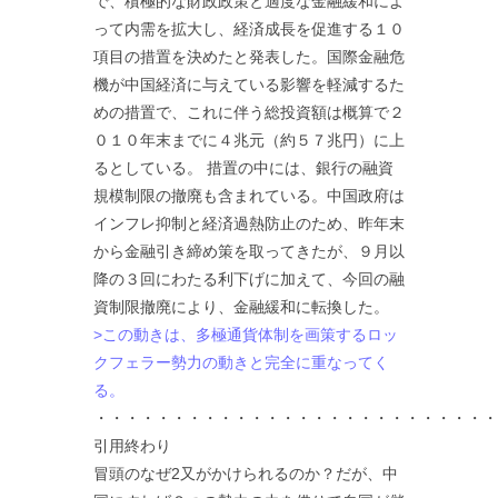
で、積極的な財政政策と適度な金融緩和によ
って内需を拡大し、経済成長を促進する１０
項目の措置を決めたと発表した。国際金融危
機が中国経済に与えている影響を軽減するた
めの措置で、これに伴う総投資額は概算で２
０１０年末までに４兆元（約５７兆円）に上
るとしている。 措置の中には、銀行の融資
規模制限の撤廃も含まれている。中国政府は
インフレ抑制と経済過熱防止のため、昨年末
から金融引き締め策を取ってきたが、９月以
降の３回にわたる利下げに加えて、今回の融
資制限撤廃により、金融緩和に転換した。
>この動きは、多極通貨体制を画策するロッ
クフェラー勢力の動きと完全に重なってく
る。
・・・・・・・・・・・・・・・・・・・・・・・・・・
引用終わり
冒頭のなぜ2又がかけられるのか？だが、中