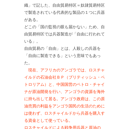
織」で記した、自由貿易特区＝奴隷貿易特区
で製造されている代表的な製品の１つに兵器
がある。
どこの「国の監視の眼も届かない」ため、自
由貿易特区では兵器製造が「自由に行われて
いる」。
自由貿易の「自由」とは、人殺しの兵器を
「自由に製造できる」という意味でもあっ
た。
現在、アフリカのアンゴラでは、ロスチャ
イルドの石油会社ＢＰ（ブリティッシュ・ペ
トロリアム）と、中国国営のペトロ・チャイ
ナが原油開発を行い、アンゴラの資源を海外
に持ち出して居る。アンゴラ政府は、この原
油売買の利益をアンゴラ国民の生活のために
は使わず、ロスチャイルドから兵器を購入す
る資金として使っている。
ロスチャイルドによる戦争用兵器と原油の