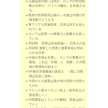
日露会談の狙いは何か。ロシアの外交戦
略が日本の「アメリカ離れ」を加速させ
る。
既存の世界経済は縮小→今後は中国の市
場支配でどうなる
東アジアも民族収束、日本は自立を迫ら
れている
ロシアは世界一の軍事力と影響力を持っ
ている
2019年 世界は未知領域へ、日本人の志
2018年 激変した世界と教育革命が求め
られる日本
中国が市場を主導し、ロシアが軍事力で
最強。これは「市場」と「国家」の力関
係の再逆転の始まり
NY株式市場暴落の真犯人 ～既に力関
係は完全に逆転～
今回のドル急落は誰が何の目的で仕掛け
たのか
フランス発ヨーロッパ炎上～欧州全土が
脱金貸しへ～
中間選挙はトランプの勝利。革命は続い
ていく