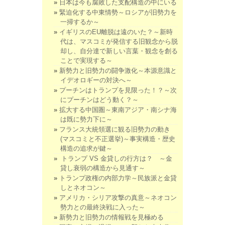
日本は今も腐敗した支配構造の中にいる
緊迫化する中東情勢～ロシアが旧勢力を
一掃するか～
イギリスのEU離脱は遠のいた？～新時
代は、マスコミが発信する旧観念から脱
却し、自分達で新しい言葉・観念を創る
ことで実現する～
新勢力と旧勢力の闘争激化～本源意識と
イデオロギーの対決へ～
プーチンはトランプを見限った！？～次
にプーチンはどう動く？～
拡大する中国圏～東南アジア・南シナ海
は既に勢力下に～
フランス大統領選に観る旧勢力の動き
(マスコミと不正選挙)～事実構造・歴史
構造の追求が鍵～
トランプ VS 金貸しの行方は？ ～金
貸し衰弱の構造から見通す～
トランプ政権の内部力学～民族派と金貸
しとネオコン～
アメリカ・シリア攻撃の真意～ネオコン
勢力との最終決戦に入った～
新勢力と旧勢力の情報戦を見極める