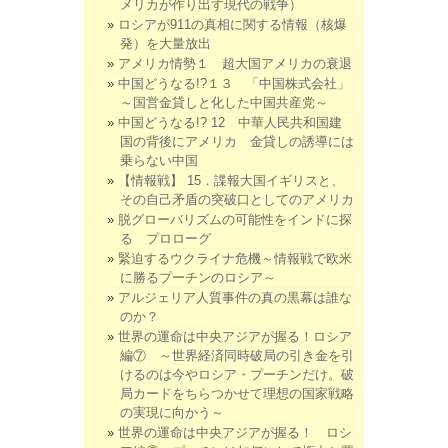
メリカが作り出す現代の戦争）
ロシアが911の真相に関する情報（核爆
発）を大量放出
アメリカ情勢１ 超大国アメリカの衰退
中国どうなる!?１３ 「中国株式会社」
～国営金貸しと化した中国共産党～
中国どうなる!? 12 中華人民共和国建
国の背後にアメリカ 金貸しの誘導には
乗らない中国
【情報戦】 15．諜報大国イギリスと、
その自己矛盾の突破口としてのアメリカ
脱グローバリズムの可能性をインドに探
る プロローグ
緊迫するウクライナ危機～情報戦で欧米
に勝るプーチンのロシア～
アルジェリア人質事件の真の黒幕は誰な
のか？
世界の運命は中央アジアが握る！ロシア
編⑦ ～世界経済同時破局の引き金を引
けるのは今やロシア・プーチンだけ。破
局カードをちらつかせて理想の国家戦略
の実現に向かう～
世界の運命は中央アジアが握る！ ロシ