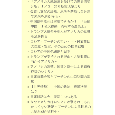
「アメリカ大統領選を受けての世界情勢
分析」１／２ 第６期実現塾より
金貸し支配の終焉。思考を解放し自分達
で未来を創る時代へ
中国総中流化は実現できるか？ 「巨龍
中国 １億大移動 流転する農民工」
トランプ大統領を生んだアメリカの意識
潮流を探る
ロシア・プーチンの狙い・・・民族集団
の自立・安定、そのための世界戦略
ロシアの中国包囲網と日本
トランプが支持される理由～共認収束に
向かうアメリカ～
アメリカの凋落。国連と露中による覇権
崩壊のシナリオ
日露首脳会談とプーチンの山口訪問の深
層
【世界情勢】 中国の政治、経済状況
は？
日露対話は今、復活しつつある
今やアメリカはロシアに攻撃されてもお
かしくない状況～プーチンによる世界の
共認形成が進行中～