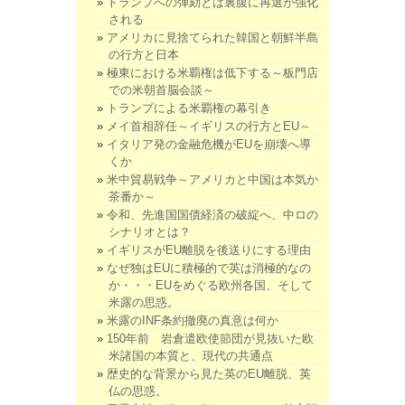
トランプへの弾劾とは裏腹に再選が強化
される
アメリカに見捨てられた韓国と朝鮮半島
の行方と日本
極東における米覇権は低下する～板門店
での米朝首脳会談～
トランプによる米覇権の幕引き
メイ首相辞任～イギリスの行方とEU～
イタリア発の金融危機がEUを崩壊へ導
くか
米中貿易戦争～アメリカと中国は本気か
茶番か～
令和、先進国国債経済の破綻へ、中ロの
シナリオとは？
イギリスがEU離脱を後送りにする理由
なぜ独はEUに積極的で英は消極的なの
か・・・EUをめぐる欧州各国、そして
米露の思惑。
米露のINF条約撤廃の真意は何か
150年前 岩倉遣欧使節団が見抜いた欧
米諸国の本質と、現代の共通点
歴史的な背景から見た英のEU離脱、英
仏の思惑。