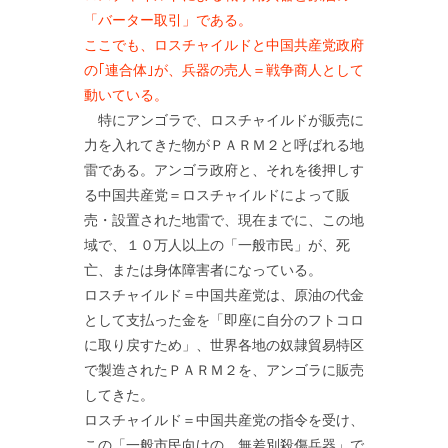
「バーター取引」である。
ここでも、ロスチャイルドと中国共産党政府
の｢連合体｣が、兵器の売人＝戦争商人として
動いている。
特にアンゴラで、ロスチャイルドが販売に
力を入れてきた物がＰＡＲＭ２と呼ばれる地
雷である。アンゴラ政府と、それを後押しす
る中国共産党＝ロスチャイルドによって販
売・設置された地雷で、現在までに、この地
域で、１０万人以上の「一般市民」が、死
亡、または身体障害者になっている。
ロスチャイルド＝中国共産党は、原油の代金
として支払った金を「即座に自分のフトコロ
に取り戻すため」、世界各地の奴隷貿易特区
で製造されたＰＡＲＭ２を、アンゴラに販売
してきた。
ロスチャイルド＝中国共産党の指令を受け、
この「一般市民向けの、無差別殺傷兵器」で