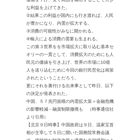
な利益を上げてきた。
②結果この利益が国内にも行き渡れば、人民
が豊かになり、内需が拡大する。
③消費の可能性がみなに開かれる。
④輸入による消費の需要も生まれる。
この第３世界をを市場拡大に取り込む基本セ
オリーの一貫として、消費拡大のためにも人
民元の価値を引き上げ、世界の市場に10億
人を送り込むために今回の銀行民営化は画策
されたということだろう。
更にそれを裏付ける出来事として昨日、以下
の決定が発表された。
中国、５７兆円規模の内需拡大策＝金融危機
の影響軽減－融資制限撤廃も （時事通信社
より引用）
【北京９日時事】中国政府は９日、温家宝首
相が主宰して５日に開いた国務院常務会議