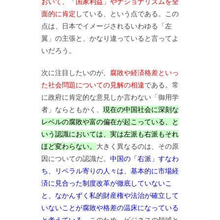
おいて、「国家利益」やナショナリズムを全
面的に肯定
している、という点である。この
点は、日本でイメージされるいわゆる「左
翼」の主張と、かなり違っていると言ってよ
いだろう。
次に注目したいのが、
腐敗や経済格差といっ
た社会問題についての見解の相違
である。常
に政府に肯定的な意見しか言わない「御用学
者」ならともかく、
現在の中国社会に深刻な
レベルの腐敗や富の偏在が起こっている、と
いう認識においては、実は左派も右派もそれ
ほど変わらない。
大きく異なるのは、その原
因についての認識だ。
中国の「右派」すなわ
ち、リベラル寄りの人々は、基本的に市場経
済に見合った制度改革が徹底していないこ
と、なかんずく私的財産権や法治が確立して
いないことが腐敗や格差の温床になっている
と考えている。
このため、ビジネスの領域と