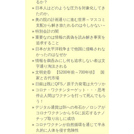
るか？
日本人はどのような圧力を対象化してき
たのか。
奥の院の計画通りに進む世界～マスコミ
支配から解き放たれるのは今しかない～
特別会計の闇
重要なのは情報の真偽を読み解き事実を
追求すること
日本が太平洋戦争まで他国に侵略されな
かったのはなぜか
情報を鵜呑みにし何も追求しない者は文
字通り淘汰される
文明史⑥ 【5200年前～700年頃】 国
家と古代市場
日銀は既にQFS／原子力発電は大ウソか
コロナ・ワクチンターゲット・・・思考
停止人間はワクチンを打って死んでもら
う！
デジタル通貨はBIへの布石か／ロシアが
コロナワクチンから５Gに反応するナノ
チップ取り出しに成功
コロナワクチンが自然循環を通じて半永
久的に人体を侵す危険性