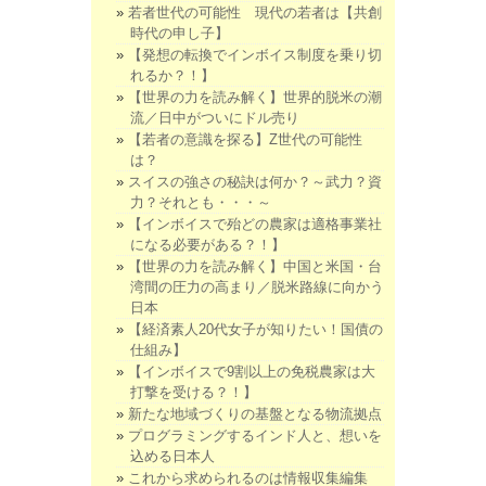
若者世代の可能性 現代の若者は【共創
時代の申し子】
【発想の転換でインボイス制度を乗り切
れるか？！】
【世界の力を読み解く】世界的脱米の潮
流／日中がついにドル売り
【若者の意識を探る】Z世代の可能性
は？
スイスの強さの秘訣は何か？～武力？資
力？それとも・・・～
【インボイスで殆どの農家は適格事業社
になる必要がある？！】
【世界の力を読み解く】中国と米国・台
湾間の圧力の高まり／脱米路線に向かう
日本
【経済素人20代女子が知りたい！国債の
仕組み】
【インボイスで9割以上の免税農家は大
打撃を受ける？！】
新たな地域づくりの基盤となる物流拠点
プログラミングするインド人と、想いを
込める日本人
これから求められるのは情報収集編集