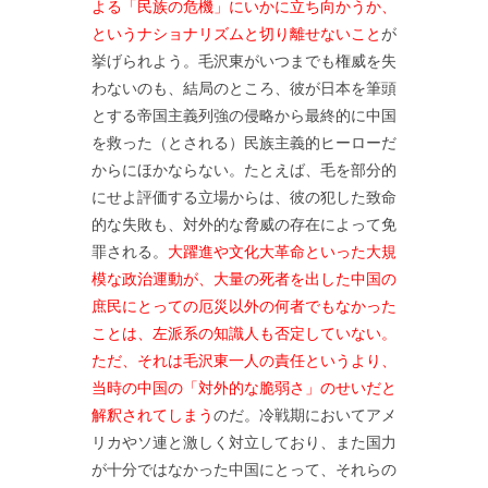
よる「民族の危機」にいかに立ち向かうか、
というナショナリズムと切り離せないこと
が
挙げられよう。毛沢東がいつまでも権威を失
わないのも、結局のところ、彼が日本を筆頭
とする帝国主義列強の侵略から最終的に中国
を救った（とされる）民族主義的ヒーローだ
からにほかならない。たとえば、毛を部分的
にせよ評価する立場からは、彼の犯した致命
的な失敗も、対外的な脅威の存在によって免
罪される。
大躍進や文化大革命といった大規
模な政治運動が、大量の死者を出した中国の
庶民にとっての厄災以外の何者でもなかった
ことは、左派系の知識人も否定していない。
ただ、それは毛沢東一人の責任というより、
当時の中国の「対外的な脆弱さ」のせいだと
解釈されてしまう
のだ。冷戦期においてアメ
リカやソ連と激しく対立しており、また国力
が十分ではなかった中国にとって、それらの