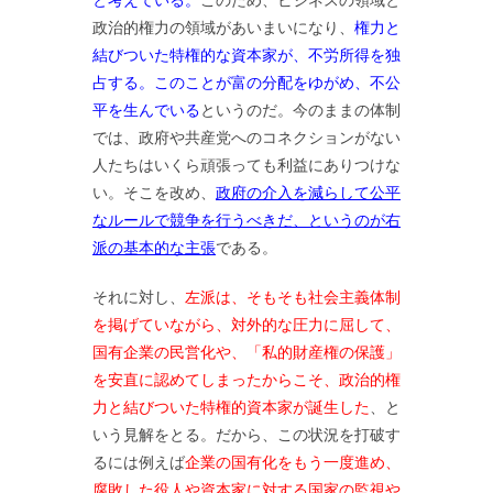
政治的権力の領域があいまいになり、
権力と
結びついた特権的な資本家が、不労所得を独
占する。このことが富の分配をゆがめ、不公
平を生んでいる
というのだ。今のままの体制
では、政府や共産党へのコネクションがない
人たちはいくら頑張っても利益にありつけな
い。そこを改め、
政府の介入を減らして公平
なルールで競争を行うべきだ、というのが右
派の基本的な主張
である。
それに対し、
左派は、そもそも社会主義体制
を掲げていながら、対外的な圧力に屈して、
国有企業の民営化や、「私的財産権の保護」
を安直に認めてしまったからこそ、政治的権
力と結びついた特権的資本家が誕生した
、と
いう見解をとる。だから、この状況を打破す
るには例えば
企業の国有化をもう一度進め、
腐敗した役人や資本家に対する国家の監視や