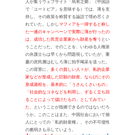
人が集うウェブサイト「烏有之郷」（中国語
で「ユートピア」を意味する）では、薄を支
持し、その政策を称賛する論説で埋め尽くさ
れていた。しかし
マフィアを一掃すると称し
た一連のキャンペーンで実際に薄が行ったの
は、成功した民営企業家から財産を奪う
とい
うことだった。そのことを、いわゆる人権派
の弁護士らは早くから問題視していたが、重
慶の庶民層はむしろ薄に拍手喝采を送った。
この背景に、
多くの貧しい人々が、私的企業
家などが形成した巨額の財産、ならびにその
形成過程を、基本的に「うさんくさいもの」
「社会的なコネなどを利用し、ずるく立ち回
ることによって儲けたもの」としてみてい
た
、ということが指摘できるのではないだろ
うか。このことはまた、中国社会において個
人にとっての「私的財産権」、その不可侵性
の脆弱さも示していよう。