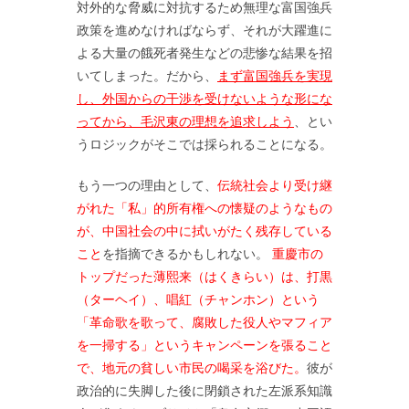
対外的な脅威に対抗するため無理な富国強兵
政策を進めなければならず、それが大躍進に
よる大量の餓死者発生などの悲惨な結果を招
いてしまった。だから、
まず富国強兵を実現
し、外国からの干渉を受けないような形にな
ってから、毛沢東の理想を追求しよう
、とい
うロジックがそこでは採られることになる。
もう一つの理由として、
伝統社会より受け継
がれた「私」的所有権への懐疑のようなもの
が、中国社会の中に拭いがたく残存している
こと
を指摘できるかもしれない。
重慶市の
トップだった薄熙来（はくきらい）は、打黒
（ターヘイ）、唱紅（チャンホン）という
「革命歌を歌って、腐敗した役人やマフィア
を一掃する」というキャンペーンを張ること
で、地元の貧しい市民の喝采を浴びた。
彼が
政治的に失脚した後に閉鎖された左派系知識