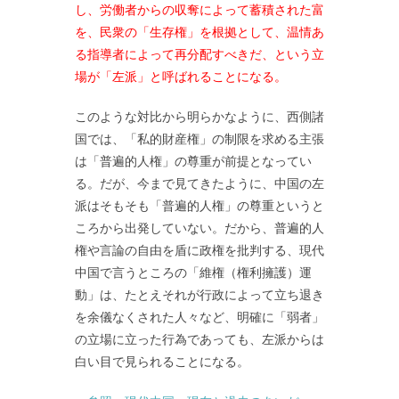
し、労働者からの収奪によって蓄積された富
を、民衆の「生存権」を根拠として、温情あ
る指導者によって再分配すべきだ、という立
場が「左派」と呼ばれることになる。
このような対比から明らかなように、西側諸
国では、「私的財産権」の制限を求める主張
は「普遍的人権」の尊重が前提となってい
る。だが、今まで見てきたように、中国の左
派はそもそも「普遍的人権」の尊重というと
ころから出発していない。だから、普遍的人
権や言論の自由を盾に政権を批判する、現代
中国で言うところの「維権（権利擁護）運
動」は、たとえそれが行政によって立ち退き
を余儀なくされた人々など、明確に「弱者」
の立場に立った行為であっても、左派からは
白い目で見られることになる。