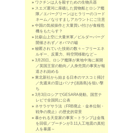
ワクチンは人を殺すための生物兵器
スエズ運河に座礁した貨物船とロシア艦
隊／エバーグリーンはヒラリーのコード
ネーム／なりすましアカウントにご注意
中国の気候操作と大量買い付けが食糧危
機をもたらす？
比叡山上空に大量米軍／ビルダーバーグ
開催されず／オバマの嘘
秘匿されていた技術の数々～フリーエネ
ルギー、反重力、時空間移動など～
3月20日。ロシア艦隊が東地中海に展開
／英国王室の動向／人身売買の事実が報
道され始める
東北新社から始まる日本のマスコミ掃討
／先週末の雷はパソナ(淡路島)を狙い撃
ち
3月3日ロシアでGESARA発動。国営テ
レビで全国民に公表
ネサラゲサラ法（FRB廃止・金本位制・
戦争の廃止）の歴史的背景
暴かれる天皇家の事実～トランプは金塊
を回収／プーチンが3.11人工地震の真犯
人を暴露～