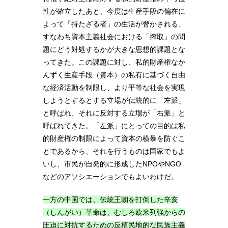
性が確立したあと、今度は生産手段の偏在に
よって「持たざる者」の生活が脅かされる、
すなわち資本主義社会における「搾取」の問
題にどう対処するかが大きな思想的課題とな
ってきた。この課題に対し、私的財産権なか
んずく生産手段（資本）の私有に基づく自由
な経済活動を制限し、より平等な社会を実現
しようとするとする立場が伝統的に「左派」
と呼ばれ、それに反対する立場が「右派」と
呼ばれてきた。「左派」にとっての目的は私
的財産権の制限によって資本の横暴を防ぐこ
とであるから、それを行うものは国家でもよ
いし、市民が自発的に形成したNPOやNGO
などのアソシエーションでもよいわけだ。
一方の中国では、伝統王朝を打倒した辛亥
（しんがい）革命は、むしろ欧米列強からの
圧迫に対抗するための反植民地的な民族主義