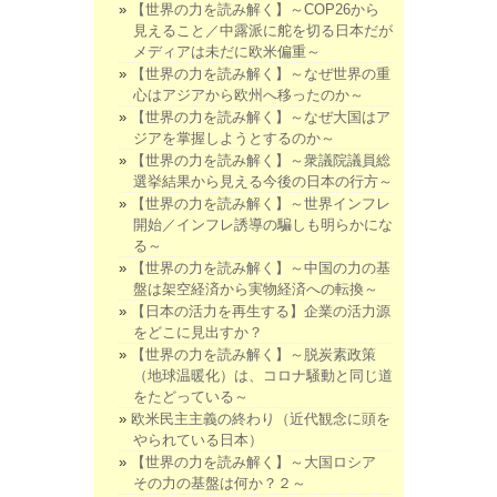
【世界の力を読み解く】～COP26から
見えること／中露派に舵を切る日本だが
メディアは未だに欧米偏重～
【世界の力を読み解く】～なぜ世界の重
心はアジアから欧州へ移ったのか～
【世界の力を読み解く】～なぜ大国はア
ジアを掌握しようとするのか～
【世界の力を読み解く】～衆議院議員総
選挙結果から見える今後の日本の行方～
【世界の力を読み解く】～世界インフレ
開始／インフレ誘導の騙しも明らかにな
る～
【世界の力を読み解く】～中国の力の基
盤は架空経済から実物経済への転換～
【日本の活力を再生する】企業の活力源
をどこに見出すか？
【世界の力を読み解く】～脱炭素政策
（地球温暖化）は、コロナ騒動と同じ道
をたどっている～
欧米民主主義の終わり（近代観念に頭を
やられている日本）
【世界の力を読み解く】～大国ロシア
その力の基盤は何か？２～