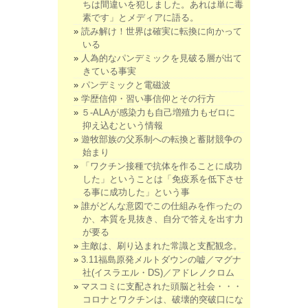
ちは間違いを犯しました。あれは単に毒
素です」とメディアに語る。
読み解け！世界は確実に転換に向かって
いる
人為的なパンデミックを見破る層が出て
きている事実
パンデミックと電磁波
学歴信仰・習い事信仰とその行方
５-ALAが感染力も自己増殖力もゼロに
抑え込むという情報
遊牧部族の父系制への転換と蓄財競争の
始まり
「ワクチン接種で抗体を作ることに成功
した」ということは「免疫系を低下させ
る事に成功した」という事
誰がどんな意図でこの仕組みを作ったの
か、本質を見抜き、自分で答えを出す力
が要る
主敵は、刷り込まれた常識と支配観念。
3.11福島原発メルトダウンの嘘／マグナ
社(イスラエル・DS)／アドレノクロム
マスコミに支配された頭脳と社会・・・
コロナとワクチンは、破壊的突破口にな