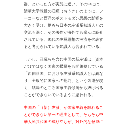
群、といった方が実態に近い。その中には、
清華大学教授の汪暉（おうき）のように、フ
ーコーなど西洋のポストモダン思想の影響を
大きく受け、柄谷ら日本の左派系知識人との
交流も深く、その著作が海外でも盛んに紹介
されている、現代の左翼思想の潮流を代表す
ると考えられている知識人も含まれている。
しかし、汪暉らを含む中国の新左派は、資本
だけではなく国家の横暴をも問題視している
「西側諸国」における左派系知識人とは異な
り、全般的に国家への批判、という気運が弱
く、結局のところ国家主義傾向から抜け出る
ことができないでいるように思われる。
中国の「（新）左派」が国家主義を離れるこ
とができない第一の理由として、そもそも中
華人民共和国の成り立ちが、対外的な脅威に