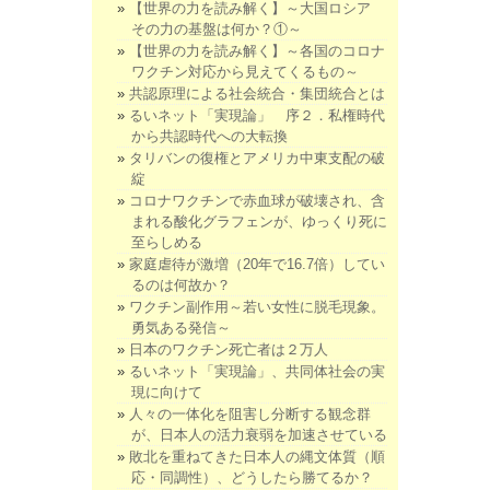
【世界の力を読み解く】～大国ロシア
その力の基盤は何か？①～
【世界の力を読み解く】～各国のコロナ
ワクチン対応から見えてくるもの～
共認原理による社会統合・集団統合とは
るいネット「実現論」 序２．私権時代
から共認時代への大転換
タリバンの復権とアメリカ中東支配の破
綻
コロナワクチンで赤血球が破壊され、含
まれる酸化グラフェンが、ゆっくり死に
至らしめる
家庭虐待が激増（20年で16.7倍）してい
るのは何故か？
ワクチン副作用～若い女性に脱毛現象。
勇気ある発信～
日本のワクチン死亡者は２万人
るいネット「実現論」、共同体社会の実
現に向けて
人々の一体化を阻害し分断する観念群
が、日本人の活力衰弱を加速させている
敗北を重ねてきた日本人の縄文体質（順
応・同調性）、どうしたら勝てるか？