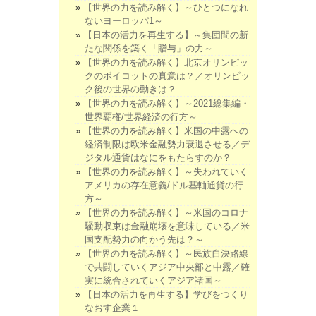
【世界の力を読み解く】～ひとつになれ
ないヨーロッパ1～
【日本の活力を再生する】～集団間の新
たな関係を築く「贈与」の力～
【世界の力を読み解く】北京オリンピッ
クのボイコットの真意は？／オリンピッ
ク後の世界の動きは？
【世界の力を読み解く】～2021総集編・
世界覇権/世界経済の行方～
【世界の力を読み解く】米国の中露への
経済制限は欧米金融勢力衰退させる／デ
ジタル通貨はなにをもたらすのか？
【世界の力を読み解く】～失われていく
アメリカの存在意義/ドル基軸通貨の行
方～
【世界の力を読み解く】～米国のコロナ
騒動収束は金融崩壊を意味している／米
国支配勢力の向かう先は？～
【世界の力を読み解く】～民族自決路線
で共闘していくアジア中央部と中露／確
実に統合されていくアジア諸国～
【日本の活力を再生する】学びをつくり
なおす企業１