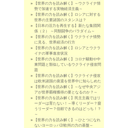
【世界の力を読み解く】～ウクライナ情
勢で加速する実物経済主義～
【世界の力を読み解く】ロシアに対する
世界の主要諸国のスタンスは？
【日本の活力を再生する】新たな集団関
係（２） ～同類闘争のパラダイム～
【世界の力を読み解く】ウクライナ情勢
に見る、世界経済の行方
【世界の力を読み解く】ロシアとウクラ
イナの軍事進攻状況
【世界の力を読み解く】コロナ騒動や中
東問題と類似しているウクライナ侵攻問
題
【世界の力を読み解く】ウクライナ侵攻
は欧米諸国の衰退を世界中に知らしめた
【世界の力を読み解く】～なぜ中央アジ
アが世界覇権獲得の要となるのか？～
【世界の力を読み解く】民主主義ではリ
ーダーは育たない！～導くリーダー？窺
うリーダー？信頼できるのはどっち！？
～
【世界の力を読み解く】～ひとつになれ
ないヨーロッパ2/欧州の力の基盤～