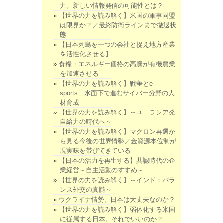
力。新しい情報発信の可能性とは？
【世界の力を読み解く】米国の軍事同盟
は限界か？／最終防衛ラインまで撤退状
態
【日本列島を一つの会社と捉え地方産業
を活性化させる】
食糧・エネルギー価格の高騰が有機農業
を加速させる
【世界の力を読み解く】戦争とe-
sports 水面下で進むサイバー分野の人
材育成
【世界の力を読み解く】～ユーラシア発
自給力の時代へ～
【世界の力を読み解く】マクロン再選か
ら見る今後の世界情勢／金資源本位制が
現実味を帯びてきている
【日本の活力を再生する】共認時代の企
業経営～自主活動のすすめ～
【世界の力を読み解く】～インド：バラ
ンス外交の真髄～
ウクライナ情勢。日本は大丈夫なのか？
【世界の力を読み解く】弱体化する米国
に従属する日本。それでいいのか？