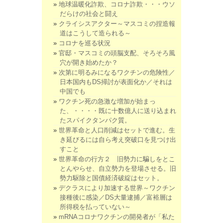
地球温暖化詐欺、コロナ詐欺・・・ウソ
だらけの社会と闘え
クライシスアクター～マスコミの捏造報
道はこうして造られる～
コロナを巡る状況
官邸・マスコミの頭脳支配、そろそろ風
穴が開き始めたか？
次第に明るみになるワクチンの危険性／
日本国内もDS掃討が表面化か／それは
中国でも
ワクチン死の急激な増加が始まっ
た、・・・・既に十数億人に送り込まれ
たスパイクタンパク質。
世界革命と人口削減はセットで進む。生
き延びるには自ら考え突破口を見つけ出
すこと
世界革命の行方２ 旧勢力に騙しをとこ
とんやらせ、自立勢力を登場させる。旧
勢力駆除と国債経済破綻はセット。
デクラスにより加速する世界～ワクチン
接種後に感染／DS大量逮捕／富裕層は
所得税を払っていない～
mRNAコロナワクチンの開発者が「私た