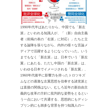
1990年代半ばあたりから、中国でも「新左
派」といわれる知識人が、「（新）自由主義
者（前掲の表の「右派」に対応）」たちと立
する論陣を張りながら、内外の様々な言論メ
ディアで活躍するようになっていった。いう
までもなく「新左派」は、日本でいう「新左
翼」にあたる。ただし中国の「新左派」は、
いわゆる日本でイメージされる「新左翼」、
1960年代後半に影響力を持ったトロツキズ
ムなどの過激な左翼思想を信奉する諸党派と
は直接の関係はない。むしろ近年の新自由主
義的な改革の方針に批判的な姿勢をとるとい
う一点において共通する、思想的にもディシ
プリン的にも雑多な背景を持つ知識人の一