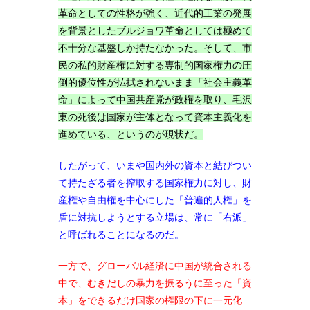
革命としての性格が強く、近代的工業の発展
を背景としたブルジョワ革命としては極めて
不十分な基盤しか持たなかった。そして、市
民の私的財産権に対する専制的国家権力の圧
倒的優位性が払拭されないまま「社会主義革
命」によって中国共産党が政権を取り、毛沢
東の死後は国家が主体となって資本主義化を
進めている、というのが現状だ。
したがって、いまや国内外の資本と結びつい
て持たざる者を搾取する国家権力に対し、財
産権や自由権を中心にした「普遍的人権」を
盾に対抗しようとする立場は、常に「右派」
と呼ばれることになるのだ。
一方で、グローバル経済に中国が統合される
中で、むきだしの暴力を振るうに至った「資
本」をできるだけ国家の権限の下に一元化