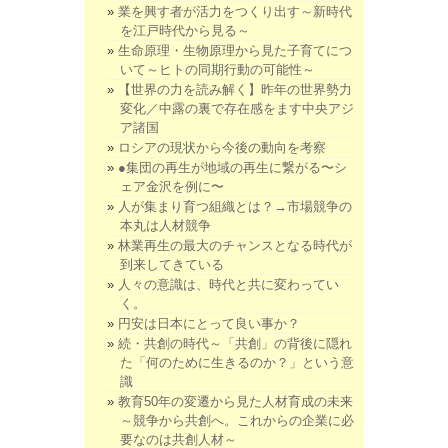
業を興す者が活力をつくり出す～新時代
を江戸時代から見る～
生命原理・生物原理から見た子育てにつ
いて～ヒトの同期行動の可能性～
【世界の力を読み解く】昨年の世界勢力
変化／中露の裏で存在感をます中央アジ
ア諸国
ロシアの現状から今後の動向を考察
●集団の再生が地域の再生に繋がる〜シ
ェア金沢を例に〜
人が集まり育つ組織とは？→市場競争の
本丸は人材競争
林業再生の最大のチャンスとなる時代が
到来してきている
人々の意識は、時代と共に変わってい
く。
円安は日本にとって良い事か？
続・共創の時代～「共創」の背後に隠れ
た「何のために生きるのか？」という意
識
教育50年の変遷から見た人材育成の未来
～競争から共創へ。これからの企業に必
要なのは共創人材～