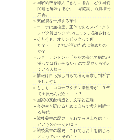
国家紙幣を導入できない場合、どう国債
問題を解決するか。世界協調、通貨増発
共認。
支配層を一掃する革命
コロナは血栓症。正体であるスパイクタ
ンパク質はワクチンによって増殖される
そもそも、オリンピックって何
だ？・・・だれが何のために始めたの
か？
ルネ・カントン～「ただの海水で病気が
治っては儲からない」ので歴史から消え
ている人物～
情報は自ら探し自らで考え追求し判断す
るしかない
もしも、コロナワクチン接種者が、３年
で全員死んだら・・・？
国家の支配構造と、文字と左脳
今や生き延びるために自らで考え判断す
る時代
戦後薬害の歴史 それでもお上を信じろ
というのか～その２～
戦後薬害の歴史 これでもお上を信じろ
というのか～その１～