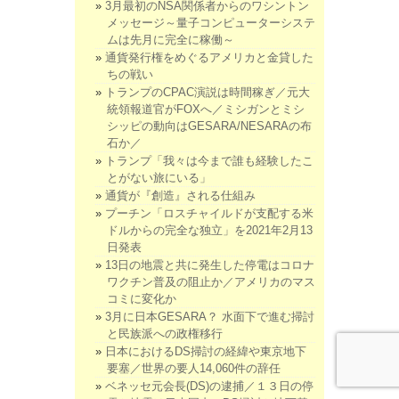
3月最初のNSA関係者からのワシントン
メッセージ～量子コンピューターシステ
ムは先月に完全に稼働～
通貨発行権をめぐるアメリカと金貸した
ちの戦い
トランプのCPAC演説は時間稼ぎ／元大
統領報道官がFOXへ／ミシガンとミシ
シッピの動向はGESARA/NESARAの布
石か／
トランプ「我々は今まで誰も経験したこ
とがない旅にいる」
通貨が『創造』される仕組み
プーチン「ロスチャイルドが支配する米
ドルからの完全な独立」を2021年2月13
日発表
13日の地震と共に発生した停電はコロナ
ワクチン普及の阻止か／アメリカのマス
コミに変化か
3月に日本GESARA？ 水面下で進む掃討
と民族派への政権移行
日本におけるDS掃討の経緯や東京地下
要塞／世界の要人14,060件の辞任
ベネッセ元会長(DS)の逮捕／１３日の停