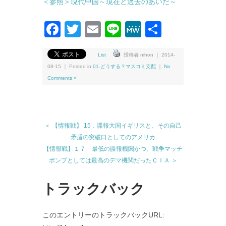
＜参照＞現代中国～現在と過去のあいだ～
Facebook
Twitter
Email
Line
MeWe
共
有
List
投稿者 nihon ｜ 2014-
08-15 ｜ Posted in
01.どうする？マスコミ支配
｜
No
Comments »
＜ 【情報戦】 15．諜報大国イギリスと、その自己
矛盾の突破口としてのアメリカ
【情報戦】１７ 最低の諜報機関かつ、戦争マッチ
ポンプとしては最高のデマ機関だったＣＩＡ ＞
トラックバック
このエントリーのトラックバックURL: