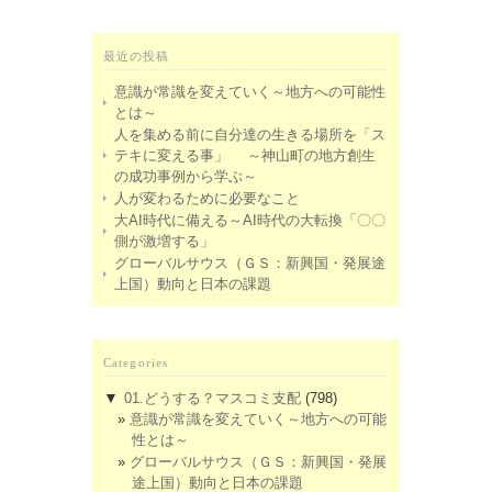
最近の投稿
意識が常識を変えていく～地方への可能性
とは～
人を集める前に自分達の生きる場所を「ス
テキに変える事」 ～神山町の地方創生
の成功事例から学ぶ～
人が変わるために必要なこと
大AI時代に備える～AI時代の大転換「〇〇
側が激増する」
グローバルサウス（ＧＳ：新興国・発展途
上国）動向と日本の課題
Categories
▼
01.どうする？マスコミ支配
(798)
意識が常識を変えていく～地方への可能
性とは～
グローバルサウス（ＧＳ：新興国・発展
途上国）動向と日本の課題