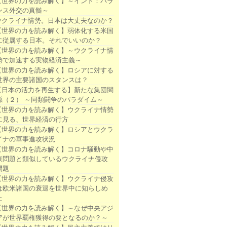
【世界の力を読み解く】～インド：バラ
ンス外交の真髄～
ウクライナ情勢。日本は大丈夫なのか？
【世界の力を読み解く】弱体化する米国
に従属する日本。それでいいのか？
【世界の力を読み解く】～ウクライナ情
勢で加速する実物経済主義～
【世界の力を読み解く】ロシアに対する
世界の主要諸国のスタンスは？
【日本の活力を再生する】新たな集団関
係（２） ～同類闘争のパラダイム～
【世界の力を読み解く】ウクライナ情勢
に見る、世界経済の行方
【世界の力を読み解く】ロシアとウクラ
イナの軍事進攻状況
【世界の力を読み解く】コロナ騒動や中
東問題と類似しているウクライナ侵攻
問題
【世界の力を読み解く】ウクライナ侵攻
は欧米諸国の衰退を世界中に知らしめ
た
【世界の力を読み解く】～なぜ中央アジ
アが世界覇権獲得の要となるのか？～