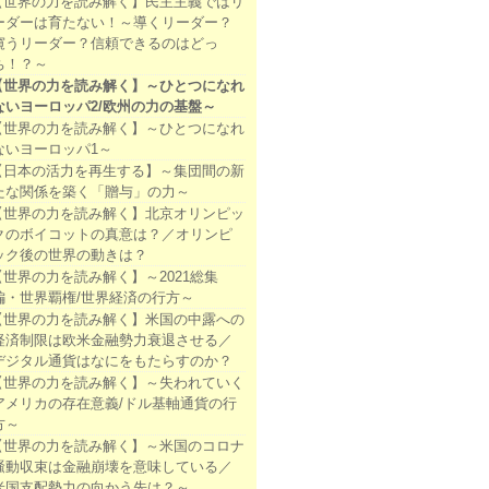
【世界の力を読み解く】民主主義ではリ
ーダーは育たない！～導くリーダー？
窺うリーダー？信頼できるのはどっ
ち！？～
【世界の力を読み解く】～ひとつになれ
ないヨーロッパ2/欧州の力の基盤～
【世界の力を読み解く】～ひとつになれ
ないヨーロッパ1～
【日本の活力を再生する】～集団間の新
たな関係を築く「贈与」の力～
【世界の力を読み解く】北京オリンピッ
クのボイコットの真意は？／オリンピ
ック後の世界の動きは？
【世界の力を読み解く】～2021総集
編・世界覇権/世界経済の行方～
【世界の力を読み解く】米国の中露への
経済制限は欧米金融勢力衰退させる／
デジタル通貨はなにをもたらすのか？
【世界の力を読み解く】～失われていく
アメリカの存在意義/ドル基軸通貨の行
方～
【世界の力を読み解く】～米国のコロナ
騒動収束は金融崩壊を意味している／
米国支配勢力の向かう先は？～