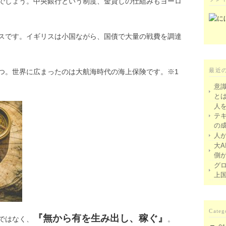
でしょう。中央銀行という制度、金貸しの仕組みもヨーロ
スです。イギリスは小国ながら、国債で大量の戦費を調達
最近
つ。世界に広まったのは大航海時代の海上保険です。※1
意
と
人
テ
の
人
大A
側
グ
上
Categ
『無から有を生み出し、稼ぐ』
ではなく、
。