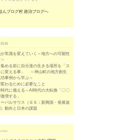
の投稿
識が常識を変えていく～地方への可能性
は～
を集める前に自分達の生きる場所を「ス
キに変える事」 ～神山町の地方創生
成功事例から学ぶ～
が変わるために必要なこと
I時代に備える～AI時代の大転換「〇〇
が激増する」
ローバルサウス（ＧＳ：新興国・発展途
国）動向と日本の課題
ories