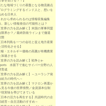
打撃を受ける？！】
新たな地域づくりの基盤となる物流拠点
プログラミングするインド人と、想いを
込める日本人
これから求められるのは情報収集編集
力。新しい情報発信の可能性とは？
【世界の力を読み解く】米国の軍事同盟
は限界か？／最終防衛ラインまで撤退
状態
【日本列島を一つの会社と捉え地方産業
を活性化させる】
食糧・エネルギー価格の高騰が有機農業
を加速させる
【世界の力を読み解く】戦争とe-
sports 水面下で進むサイバー分野の人
材育成
【世界の力を読み解く】～ユーラシア発
自給力の時代へ～
【世界の力を読み解く】マクロン再選か
ら見る今後の世界情勢／金資源本位制
が現実味を帯びてきている
【日本の活力を再生する】共認時代の企
業経営～自主活動のすすめ～