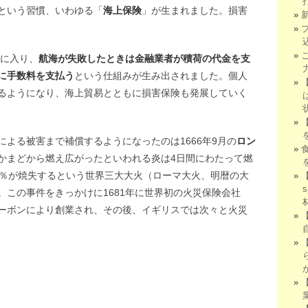
という習慣、いわゆる「
海上保険
」が生まれました。損害
に入り、
航海が失敗したときは金融業者が積荷の代金を支
に手数料を支払う
という仕組みが生み出されました。個人
るようになり、海上貿易とともに損害保険も発展していく
よる被害まで補償するようになったのは1666年9月の
ロン
かまどから燃え広がったといわれる炎は4日間にわたって燃
5％が焼失するという世界三大大火（ローマ大火、明暦の大
この事件をきっかけに1681年に世界初の火災保険会社
ーボンにより創業され、その後、イギリスでは次々と火災
We
共