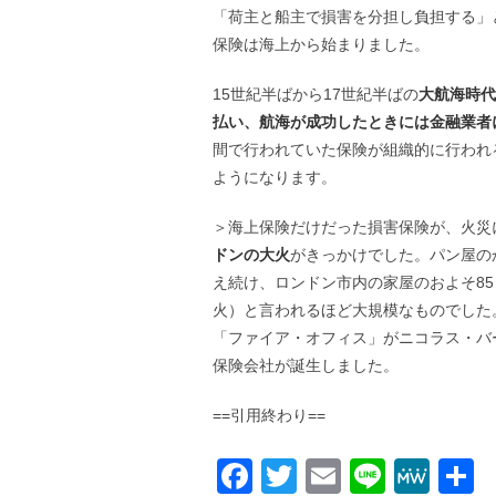
「荷主と船主で損害を分担し負担する」
保険は海上から始まりました。
15世紀半ばから17世紀半ばの
大航海時代
払い、航海が成功したときには金融業者
間で行われていた保険が組織的に行われ
ようになります。
＞海上保険だけだった損害保険が、火災に
ドンの大火
がきっかけでした。パン屋の
え続け、ロンドン市内の家屋のおよそ8
火）と言われるほど大規模なものでした。
「ファイア・オフィス」がニコラス・バ
保険会社が誕生しました。
==引用終わり==
Facebook
Twitter
Email
Line
Me