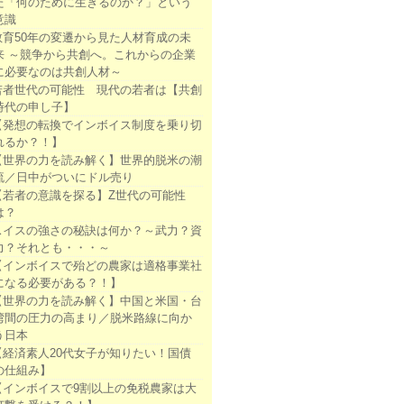
た「何のために生きるのか？」という
意識
教育50年の変遷から見た人材育成の未
来 ～競争から共創へ。これからの企業
に必要なのは共創人材～
若者世代の可能性 現代の若者は【共創
時代の申し子】
【発想の転換でインボイス制度を乗り切
れるか？！】
【世界の力を読み解く】世界的脱米の潮
流／日中がついにドル売り
【若者の意識を探る】Z世代の可能性
は？
スイスの強さの秘訣は何か？～武力？資
力？それとも・・・～
【インボイスで殆どの農家は適格事業社
になる必要がある？！】
【世界の力を読み解く】中国と米国・台
湾間の圧力の高まり／脱米路線に向か
う日本
【経済素人20代女子が知りたい！国債
の仕組み】
【インボイスで9割以上の免税農家は大