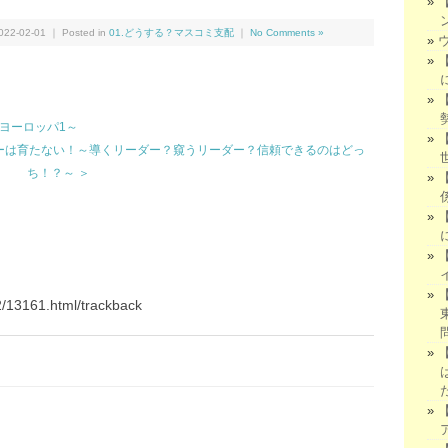
有
22-02-01 ｜ Posted in
01.どうする？マスコミ支配
｜
No Comments »
ヨーロッパ1～
ーは育たない！～導くリーダー？窺うリーダー？信頼できるのはどっ
ち！？～ ＞
02/13161.html/trackback