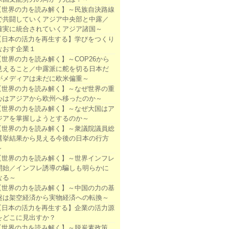
【世界の力を読み解く】～民族自決路線
で共闘していくアジア中央部と中露／
確実に統合されていくアジア諸国～
【日本の活力を再生する】学びをつくり
なおす企業１
【世界の力を読み解く】～COP26から
見えること／中露派に舵を切る日本だ
がメディアは未だに欧米偏重～
【世界の力を読み解く】～なぜ世界の重
心はアジアから欧州へ移ったのか～
【世界の力を読み解く】～なぜ大国はア
ジアを掌握しようとするのか～
【世界の力を読み解く】～衆議院議員総
選挙結果から見える今後の日本の行方
～
【世界の力を読み解く】～世界インフレ
開始／インフレ誘導の騙しも明らかに
なる～
【世界の力を読み解く】～中国の力の基
盤は架空経済から実物経済への転換～
【日本の活力を再生する】企業の活力源
をどこに見出すか？
【世界の力を読み解く】～脱炭素政策