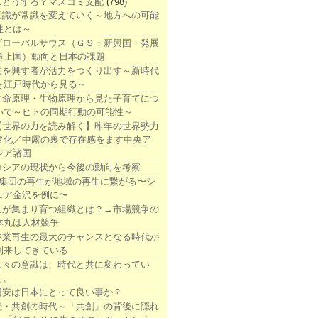
1.どうする？マスコミ支配
(798)
意識が常識を変えていく～地方への可能
性とは～
グローバルサウス（ＧＳ：新興国・発展
途上国）動向と日本の課題
業を興す者が活力をつくり出す～新時代
を江戸時代から見る～
生命原理・生物原理から見た子育てにつ
いて～ヒトの同期行動の可能性～
【世界の力を読み解く】昨年の世界勢力
変化／中露の裏で存在感をます中央ア
ジア諸国
ロシアの現状から今後の動向を考察
●集団の再生が地域の再生に繋がる〜シ
ェア金沢を例に〜
人が集まり育つ組織とは？→市場競争の
本丸は人材競争
林業再生の最大のチャンスとなる時代が
到来してきている
人々の意識は、時代と共に変わってい
く。
円安は日本にとって良い事か？
続・共創の時代～「共創」の背後に隠れ