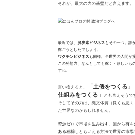
それが、最大の力の基盤だと言えます。
最近では、
脱炭素ビジネス
もその一つ。誰
稼ごうとしたでしょう。
ワクチンビジネス
も同様。全世界の人間が
この発想力、なんとしても稼ぐ・欲しいも
すね。
「土俵をつくる」
言い換えると、
仕組みをつくる」
とも言えそうで
そしてその力は、縄文体質（良くも悪く
た世界なのかもしれません。
資源ゼロで市場を生み出す。無から有を
ある種騙しともいえる方法で世界の市場