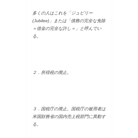
多くの人はこれを「ジュビリー
(Jubilee)」または「債務の完全な免除
＝借金の完全な許し＝」と呼んでい
る。
２．所得税の廃止。
３．国税庁の廃止。国税庁の被用者は
米国財務省の国内売上税部門に異動す
る。