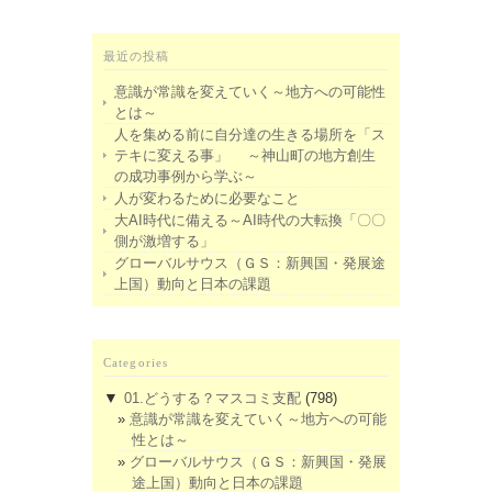
最近の投稿
意識が常識を変えていく～地方への可能性
とは～
人を集める前に自分達の生きる場所を「ス
テキに変える事」 ～神山町の地方創生
の成功事例から学ぶ～
人が変わるために必要なこと
大AI時代に備える～AI時代の大転換「〇〇
側が激増する」
グローバルサウス（ＧＳ：新興国・発展途
上国）動向と日本の課題
Categories
▼
01.どうする？マスコミ支配
(798)
意識が常識を変えていく～地方への可能
性とは～
グローバルサウス（ＧＳ：新興国・発展
途上国）動向と日本の課題