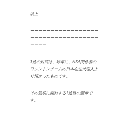
以上
ーーーーーーーーーーーーーーーーー
ーーーーーーーーーーーーーーーーー
ーーーー
3通の封筒は、昨年に、NSA関係者の
ワシントンチームの日本在住代理人よ
り預かったものです。
その最初に開封する1通目の開示で
す。