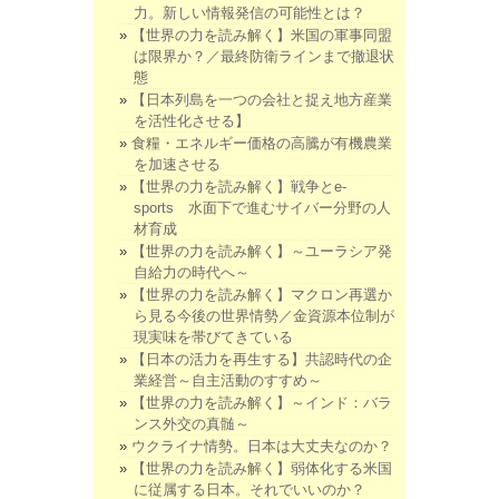
力。新しい情報発信の可能性とは？
【世界の力を読み解く】米国の軍事同盟
は限界か？／最終防衛ラインまで撤退状
態
【日本列島を一つの会社と捉え地方産業
を活性化させる】
食糧・エネルギー価格の高騰が有機農業
を加速させる
【世界の力を読み解く】戦争とe-
sports 水面下で進むサイバー分野の人
材育成
【世界の力を読み解く】～ユーラシア発
自給力の時代へ～
【世界の力を読み解く】マクロン再選か
ら見る今後の世界情勢／金資源本位制が
現実味を帯びてきている
【日本の活力を再生する】共認時代の企
業経営～自主活動のすすめ～
【世界の力を読み解く】～インド：バラ
ンス外交の真髄～
ウクライナ情勢。日本は大丈夫なのか？
【世界の力を読み解く】弱体化する米国
に従属する日本。それでいいのか？