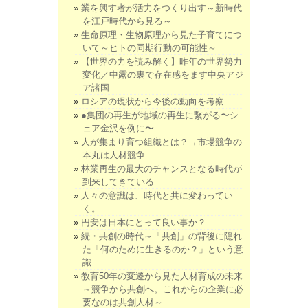
業を興す者が活力をつくり出す～新時代
を江戸時代から見る～
生命原理・生物原理から見た子育てにつ
いて～ヒトの同期行動の可能性～
【世界の力を読み解く】昨年の世界勢力
変化／中露の裏で存在感をます中央アジ
ア諸国
ロシアの現状から今後の動向を考察
●集団の再生が地域の再生に繋がる〜シ
ェア金沢を例に〜
人が集まり育つ組織とは？→市場競争の
本丸は人材競争
林業再生の最大のチャンスとなる時代が
到来してきている
人々の意識は、時代と共に変わってい
く。
円安は日本にとって良い事か？
続・共創の時代～「共創」の背後に隠れ
た「何のために生きるのか？」という意
識
教育50年の変遷から見た人材育成の未来
～競争から共創へ。これからの企業に必
要なのは共創人材～