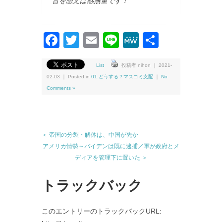
昔を想えば感無量です！
Facebook
Twitter
Email
Line
MeWe
共
有
List
投稿者 nihon ｜ 2021-
02-03 ｜ Posted in
01.どうする？マスコミ支配
｜
No
Comments »
＜ 帝国の分裂・解体は、中国が先か
アメリカ情勢～バイデンは既に逮捕／軍が政府とメ
ディアを管理下に置いた ＞
トラックバック
このエントリーのトラックバックURL: