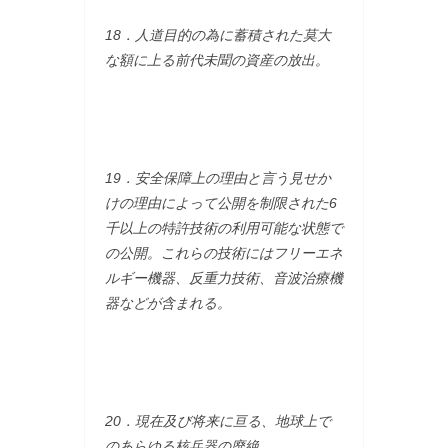
18．人道目的の為に蓄積された莫大
な額に上る前代未聞の資産の放出。
19．安全保障上の理由と言う見せか
けの理由によって公開を制限された6
千以上の特許技術の利用可能な状態で
の公開。これらの技術にはフリーエネ
ルギー機器、反重力技術、音波治療機
器などが含まれる。
20．現在及び将来に亘る、地球上で
のあらゆる核兵器の廃絶。