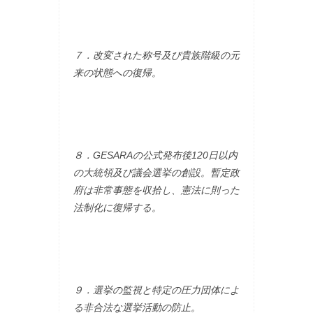
７．改変された称号及び貴族階級の元
来の状態への復帰。
８．GESARAの公式発布後120日以内
の大統領及び議会選挙の創設。暫定政
府は非常事態を収拾し、憲法に則った
法制化に復帰する。
９．選挙の監視と特定の圧力団体によ
る非合法な選挙活動の防止。