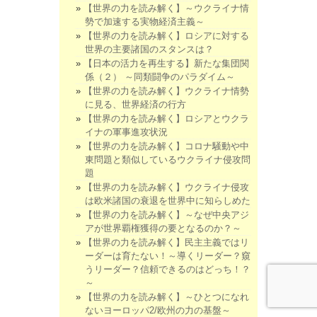
【世界の力を読み解く】～ウクライナ情
勢で加速する実物経済主義～
【世界の力を読み解く】ロシアに対する
世界の主要諸国のスタンスは？
【日本の活力を再生する】新たな集団関
係（２） ～同類闘争のパラダイム～
【世界の力を読み解く】ウクライナ情勢
に見る、世界経済の行方
【世界の力を読み解く】ロシアとウクラ
イナの軍事進攻状況
【世界の力を読み解く】コロナ騒動や中
東問題と類似しているウクライナ侵攻問
題
【世界の力を読み解く】ウクライナ侵攻
は欧米諸国の衰退を世界中に知らしめた
【世界の力を読み解く】～なぜ中央アジ
アが世界覇権獲得の要となるのか？～
【世界の力を読み解く】民主主義ではリ
ーダーは育たない！～導くリーダー？窺
うリーダー？信頼できるのはどっち！？
～
【世界の力を読み解く】～ひとつになれ
ないヨーロッパ2/欧州の力の基盤～