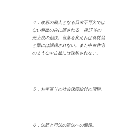
４．政府の歳入となる日常不可欠では
ない新品のみに課される一律17％の
売上税の創設。言葉を変えれば食料品
と薬には課税されない。また中古住宅
のような中古品には課税されない。
５．お年寄りの社会保障給付の増額。
６．法廷と司法の憲法への回帰。