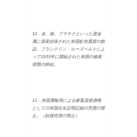
10．金、銀、プラチナといった貴金
属に資産担保された米国虹色通貨の創
設。フランクリン・ルーズベルトによ
って1933年に開始された米国の破産
状態の終結。
11．米国運輸局による家畜資産債権
としての米国出生証明記録の売買の禁
止。（奴隷売買の禁止）