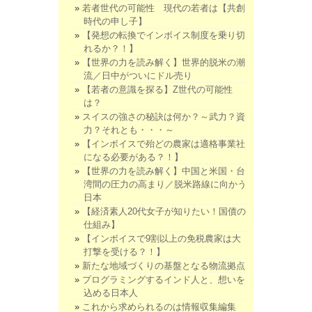
若者世代の可能性 現代の若者は【共創
時代の申し子】
【発想の転換でインボイス制度を乗り切
れるか？！】
【世界の力を読み解く】世界的脱米の潮
流／日中がついにドル売り
【若者の意識を探る】Z世代の可能性
は？
スイスの強さの秘訣は何か？～武力？資
力？それとも・・・～
【インボイスで殆どの農家は適格事業社
になる必要がある？！】
【世界の力を読み解く】中国と米国・台
湾間の圧力の高まり／脱米路線に向かう
日本
【経済素人20代女子が知りたい！国債の
仕組み】
【インボイスで9割以上の免税農家は大
打撃を受ける？！】
新たな地域づくりの基盤となる物流拠点
プログラミングするインド人と、想いを
込める日本人
これから求められるのは情報収集編集