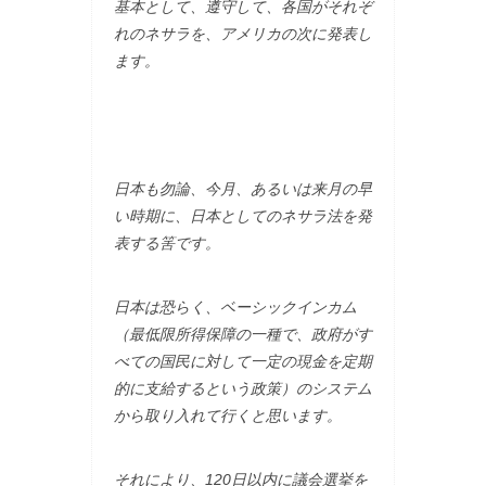
基本として、遵守して、各国がそれぞ
れのネサラを、アメリカの次に発表し
ます。
日本も勿論、今月、あるいは来月の早
い時期に、日本としてのネサラ法を発
表する筈です。
日本は恐らく、ベーシックインカム
（最低限所得保障の一種で、政府がす
べての国民に対して一定の現金を定期
的に支給するという政策）のシステム
から取り入れて行くと思います。
それにより、120日以内に議会選挙を