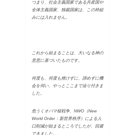
つまり、社会主義国家である共産国や
全体主義国家、独裁国家は、この枠組
みには入れません。
これから始まることは、大いなる神の
意思に基づいたものです。
何度も、何度も挫けずに、諦めずに機
会を伺い、やっとここまで辿り付きま
した。
危うくオバマ核戦争、NWO（New
World Order：新世界秩序）による人
口削減が始まるところでしたが、回避
できました。