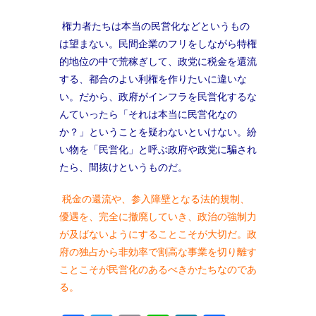
権力者たちは本当の民営化などというもの
は望まない。民間企業のフリをしながら特権
的地位の中で荒稼ぎして、政党に税金を還流
する、都合のよい利権を作りたいに違いな
い。だから、政府がインフラを民営化するな
んていったら「それは本当に民営化なの
か？」ということを疑わないといけない。紛
い物を「民営化」と呼ぶ政府や政党に騙され
たら、間抜けというものだ。
税金の還流や、参入障壁となる法的規制、
優遇を、完全に撤廃していき、政治の強制力
が及ばないようにすることこそが大切だ。政
府の独占から非効率で割高な事業を切り離す
ことこそが民営化のあるべきかたちなのであ
る。