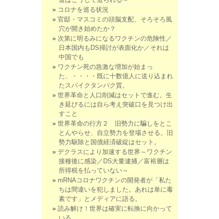
コロナを巡る状況
官邸・マスコミの頭脳支配、そろそろ風
穴が開き始めたか？
次第に明るみになるワクチンの危険性／
日本国内もDS掃討が表面化か／それは
中国でも
ワクチン死の急激な増加が始まっ
た、・・・・既に十数億人に送り込まれ
たスパイクタンパク質。
世界革命と人口削減はセットで進む。生
き延びるには自ら考え突破口を見つけ出
すこと
世界革命の行方２ 旧勢力に騙しをとこ
とんやらせ、自立勢力を登場させる。旧
勢力駆除と国債経済破綻はセット。
デクラスにより加速する世界～ワクチン
接種後に感染／DS大量逮捕／富裕層は
所得税を払っていない～
mRNAコロナワクチンの開発者が「私た
ちは間違いを犯しました。あれは単に毒
素です」とメディアに語る。
読み解け！世界は確実に転換に向かって
いる