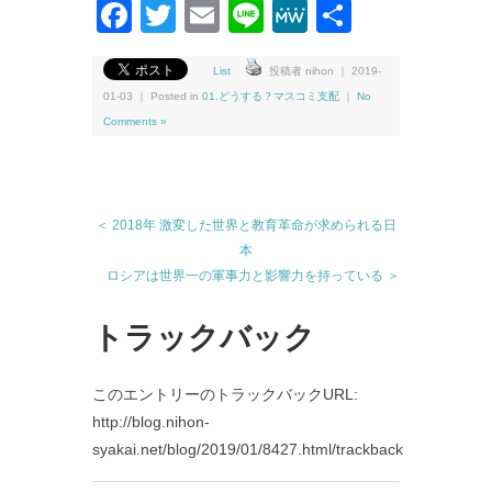
Facebook
Twitter
Email
Line
MeWe
共
有
List
投稿者 nihon ｜ 2019-
01-03 ｜ Posted in
01.どうする？マスコミ支配
｜
No
Comments »
＜ 2018年 激変した世界と教育革命が求められる日
本
ロシアは世界一の軍事力と影響力を持っている ＞
トラックバック
このエントリーのトラックバックURL:
http://blog.nihon-
syakai.net/blog/2019/01/8427.html/trackback