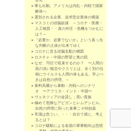
軍も出動。アメリカは内乱・内戦で国家
解体へ
選別される企業、追求型企業体の構築
マスコミの頭脳奴隷 ～コロナ・医療・
人工物質・・真の外圧・危機をつかむに
は？～
『必要か、必要でないか』という真っ当
な判断の土俵が出来てゆく
コロナに見る頭脳支配の構図
ロスチャ・中国の野望と奥の院
なぜ、70日で収束するのか？ 〜人間の
底の浅い観念やクスリとは、全く別の位
相にウイルスも人間の体もある。学ぶべ
きは自然の摂理。～
食料高騰から暴動・内戦へのシナリ
オ 〜アフリカ・インド・中国〜
ヴェネツィアの金貸し；黒い貴族
極めて危険なアビガンとレムデシビル。
自然の摂理に則った食事こそ特効薬
常識は危うい。・・・自分で感じ、考え
るとは？
コロナ騒動による各国の軍事動向は恐慌