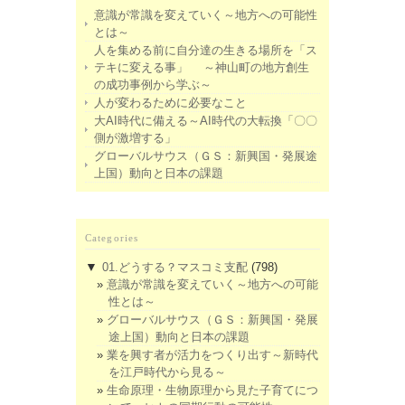
意識が常識を変えていく～地方への可能性
とは～
人を集める前に自分達の生きる場所を「ス
テキに変える事」 ～神山町の地方創生
の成功事例から学ぶ～
人が変わるために必要なこと
大AI時代に備える～AI時代の大転換「〇〇
側が激増する」
グローバルサウス（ＧＳ：新興国・発展途
上国）動向と日本の課題
Categories
▼
01.どうする？マスコミ支配
(798)
意識が常識を変えていく～地方への可能
性とは～
グローバルサウス（ＧＳ：新興国・発展
途上国）動向と日本の課題
業を興す者が活力をつくり出す～新時代
を江戸時代から見る～
生命原理・生物原理から見た子育てにつ