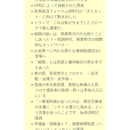
GHQによって抹殺された歴史
世界経済フォーラム(WEF)が「大リセッ
ト」に向けて動き出した
トランプ「これは私が今までしたスピー
チで最も重要だ」
鎖国の狙いは、商業勢力の力を削ぐこと
にあった？～戦国時代、商業勢力の国際
的なネットワーク～
お金第一に代わる新たな価値観(観念)の
登場へ
「鎖国」とは武器と傭兵輸出の禁止令で
もあった
奥の院、革命勢力とコロナ５ ～反支
配・反権力・反市場～
混迷の米大統領選、異様な株価の上昇、
コロナ感染者の急増～我々は革命の入口
にいる
「一番違和感があったのは、厚生労働省
の文書に「シナリオ通りに進める」とい
う言葉があったことです」by奈須利江
議員
市場論・国家論１７．基礎保障制度（ベ
ーシック・インカム）の実現