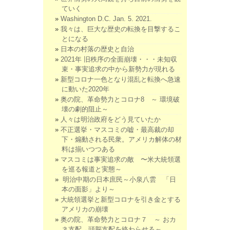
ていく
Washington D.C. Jan. 5. 2021.
我々は、巨大な歴史の転換を目撃するこ
とになる
日本の村落の歴史と自治
2021年 旧秩序の全面崩壊・・・未知収
束・事実追求の中から新勢力が現れる
新型コロナ一色となり混乱と転換へ急速
に動いた2020年
奥の院、革命勢力とコロナ8 ～ 環境破
壊の劇的阻止～
人々は明治政府をどう見ていたか
不正選挙・マスコミの嘘・最高裁の却
下・煽動される民衆。アメリカ解体の材
料は揃いつつある
マスコミは事実追求の敵 〜米大統領選
を巡る報道と実態～
明治中期の日本庶民～小泉八雲 「日
本の面影」より～
大統領選挙と新型コロナを引き金とする
アメリカの崩壊
奥の院、革命勢力とコロナ７ ～ おカ
ネ支配→頭脳支配を終わらせる～