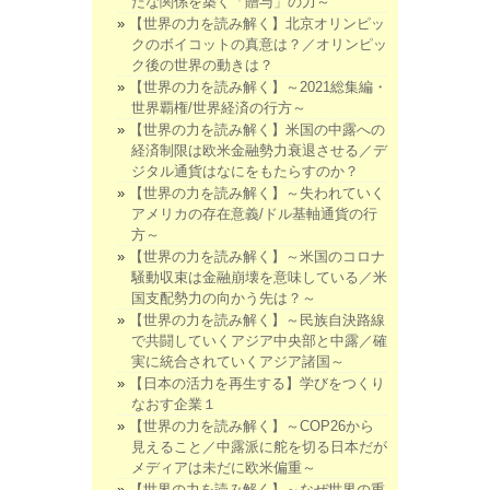
たな関係を築く「贈与」の力～
【世界の力を読み解く】北京オリンピッ
クのボイコットの真意は？／オリンピッ
ク後の世界の動きは？
【世界の力を読み解く】～2021総集編・
世界覇権/世界経済の行方～
【世界の力を読み解く】米国の中露への
経済制限は欧米金融勢力衰退させる／デ
ジタル通貨はなにをもたらすのか？
【世界の力を読み解く】～失われていく
アメリカの存在意義/ドル基軸通貨の行
方～
【世界の力を読み解く】～米国のコロナ
騒動収束は金融崩壊を意味している／米
国支配勢力の向かう先は？～
【世界の力を読み解く】～民族自決路線
で共闘していくアジア中央部と中露／確
実に統合されていくアジア諸国～
【日本の活力を再生する】学びをつくり
なおす企業１
【世界の力を読み解く】～COP26から
見えること／中露派に舵を切る日本だが
メディアは未だに欧米偏重～
【世界の力を読み解く】～なぜ世界の重