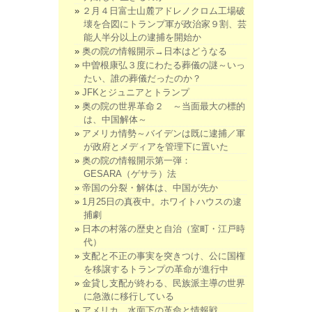
２月４日富士山麓アドレノクロム工場破
壊を合図にトランプ軍が政治家９割、芸
能人半分以上の逮捕を開始か
奥の院の情報開示→日本はどうなる
中曽根康弘３度にわたる葬儀の謎～いっ
たい、誰の葬儀だったのか？
JFKとジュニアとトランプ
奥の院の世界革命２ ～当面最大の標的
は、中国解体～
アメリカ情勢～バイデンは既に逮捕／軍
が政府とメディアを管理下に置いた
奥の院の情報開示第一弾：
GESARA（ゲサラ）法
帝国の分裂・解体は、中国が先か
1月25日の真夜中。ホワイトハウスの逮
捕劇
日本の村落の歴史と自治（室町・江戸時
代）
支配と不正の事実を突きつけ、公に国権
を移譲するトランプの革命が進行中
金貸し支配が終わる、民族派主導の世界
に急激に移行している
アメリカ、水面下の革命と情報戦