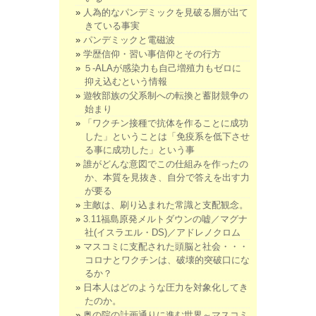
人為的なパンデミックを見破る層が出て
きている事実
パンデミックと電磁波
学歴信仰・習い事信仰とその行方
５-ALAが感染力も自己増殖力もゼロに
抑え込むという情報
遊牧部族の父系制への転換と蓄財競争の
始まり
「ワクチン接種で抗体を作ることに成功
した」ということは「免疫系を低下させ
る事に成功した」という事
誰がどんな意図でこの仕組みを作ったの
か、本質を見抜き、自分で答えを出す力
が要る
主敵は、刷り込まれた常識と支配観念。
3.11福島原発メルトダウンの嘘／マグナ
社(イスラエル・DS)／アドレノクロム
マスコミに支配された頭脳と社会・・・
コロナとワクチンは、破壊的突破口にな
るか？
日本人はどのような圧力を対象化してき
たのか。
奥の院の計画通りに進む世界～マスコミ