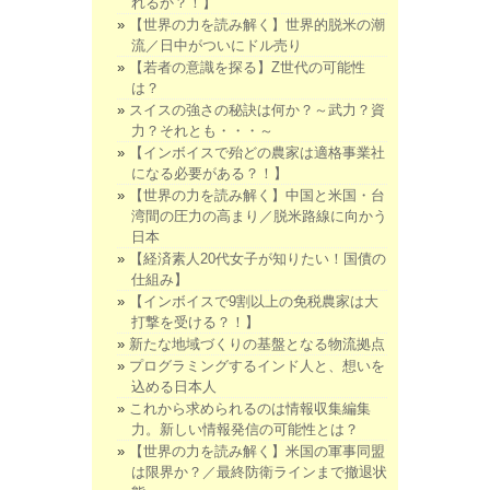
れるか？！】
【世界の力を読み解く】世界的脱米の潮
流／日中がついにドル売り
【若者の意識を探る】Z世代の可能性
は？
スイスの強さの秘訣は何か？～武力？資
力？それとも・・・～
【インボイスで殆どの農家は適格事業社
になる必要がある？！】
【世界の力を読み解く】中国と米国・台
湾間の圧力の高まり／脱米路線に向かう
日本
【経済素人20代女子が知りたい！国債の
仕組み】
【インボイスで9割以上の免税農家は大
打撃を受ける？！】
新たな地域づくりの基盤となる物流拠点
プログラミングするインド人と、想いを
込める日本人
これから求められるのは情報収集編集
力。新しい情報発信の可能性とは？
【世界の力を読み解く】米国の軍事同盟
は限界か？／最終防衛ラインまで撤退状