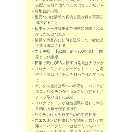
支配から解き放たれるのは今しかない～
特別会計の闇
重要なのは情報の真偽を読み解き事実を
追求すること
日本が太平洋戦争まで他国に侵略されな
かったのはなぜか
情報を鵜呑みにし何も追求しない者は文
字通り淘汰される
文明史⑥ 【5200年前～700年頃】 国
家と古代市場
日銀は既にQFS／原子力発電は大ウソか
コロナ・ワクチンターゲット・・・思考
停止人間はワクチンを打って死んでもら
う！
デジタル通貨はBIへの布石か／ロシアが
コロナワクチンから５Gに反応するナノ
チップ取り出しに成功
コロナワクチンが自然循環を通じて半永
久的に人体を侵す危険性
ワクチンは人を殺すための生物兵器
スエズ運河に座礁した貨物船とロシア艦
隊／エバーグリーンはヒラリーのコード
ネーム／なりすましアカウントにご注意