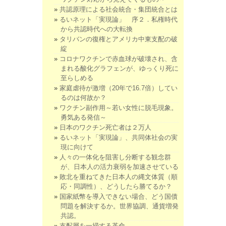
共認原理による社会統合・集団統合とは
るいネット「実現論」 序２．私権時代
から共認時代への大転換
タリバンの復権とアメリカ中東支配の破
綻
コロナワクチンで赤血球が破壊され、含
まれる酸化グラフェンが、ゆっくり死に
至らしめる
家庭虐待が激増（20年で16.7倍）してい
るのは何故か？
ワクチン副作用～若い女性に脱毛現象。
勇気ある発信～
日本のワクチン死亡者は２万人
るいネット「実現論」、共同体社会の実
現に向けて
人々の一体化を阻害し分断する観念群
が、日本人の活力衰弱を加速させている
敗北を重ねてきた日本人の縄文体質（順
応・同調性）、どうしたら勝てるか？
国家紙幣を導入できない場合、どう国債
問題を解決するか。世界協調、通貨増発
共認。
支配層を一掃する革命