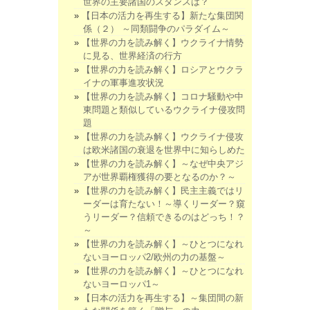
世界の主要諸国のスタンスは？
【日本の活力を再生する】新たな集団関
係（２） ～同類闘争のパラダイム～
【世界の力を読み解く】ウクライナ情勢
に見る、世界経済の行方
【世界の力を読み解く】ロシアとウクラ
イナの軍事進攻状況
【世界の力を読み解く】コロナ騒動や中
東問題と類似しているウクライナ侵攻問
題
【世界の力を読み解く】ウクライナ侵攻
は欧米諸国の衰退を世界中に知らしめた
【世界の力を読み解く】～なぜ中央アジ
アが世界覇権獲得の要となるのか？～
【世界の力を読み解く】民主主義ではリ
ーダーは育たない！～導くリーダー？窺
うリーダー？信頼できるのはどっち！？
～
【世界の力を読み解く】～ひとつになれ
ないヨーロッパ2/欧州の力の基盤～
【世界の力を読み解く】～ひとつになれ
ないヨーロッパ1～
【日本の活力を再生する】～集団間の新