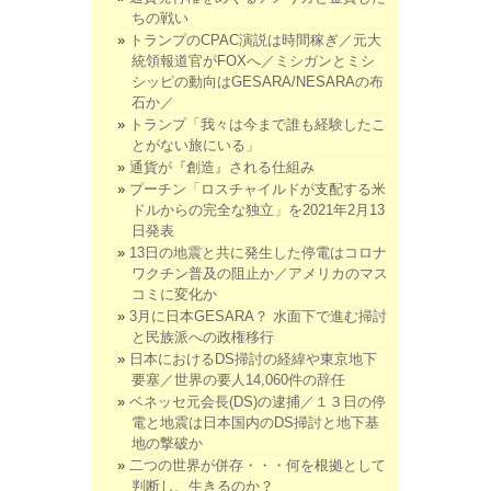
ちの戦い
トランプのCPAC演説は時間稼ぎ／元大
統領報道官がFOXへ／ミシガンとミシ
シッピの動向はGESARA/NESARAの布
石か／
トランプ「我々は今まで誰も経験したこ
とがない旅にいる」
通貨が『創造』される仕組み
プーチン「ロスチャイルドが支配する米
ドルからの完全な独立」を2021年2月13
日発表
13日の地震と共に発生した停電はコロナ
ワクチン普及の阻止か／アメリカのマス
コミに変化か
3月に日本GESARA？ 水面下で進む掃討
と民族派への政権移行
日本におけるDS掃討の経緯や東京地下
要塞／世界の要人14,060件の辞任
ベネッセ元会長(DS)の逮捕／１３日の停
電と地震は日本国内のDS掃討と地下基
地の撃破か
二つの世界が併存・・・何を根拠として
判断し、生きるのか？