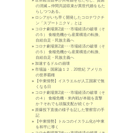
世界経済競争が共有婚をもたらし、貧困
の消滅→仲間共認収束が異世代婚をもた
らしつつある。
ロシアがいち早く開発したコロナワクチ
ン「スプートニクＶ」とは
コロナ劇場第2波･･･市場経済の破壊（そ
の５） 食糧危機から産業構造の転換、
自給自足・民族主義へ
コロナ劇場第2波･･･市場経済の破壊（そ
の５） 食糧危機から産業構造の転換、
自給自足・民族主義へ
加速するドルの崩壊
市場論・国家論１２．20世紀 アメリカ
の世界覇権
【中東情勢】イスラエルが人工国家で無
くなる日
コロナ劇場第2波･･･市場経済の破壊（そ
の４） 食糧危機・米内戦が本能を直撃
か？それでも頭脳支配が続くか？
原爆投下直後の様子を記した警察官の手
記
【中東情勢】トルコのイスラム化が中東
を和平に導く
コロナ劇場第2波･･･市場経済の破壊（そ