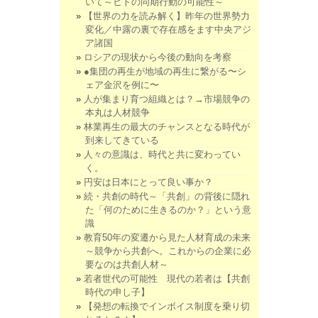
いて～ヒトの同期行動の可能性～
【世界の力を読み解く】昨年の世界勢力
変化／中露の裏で存在感をます中央アジ
ア諸国
ロシアの現状から今後の動向を考察
●集団の再生が地域の再生に繋がる〜シ
ェア金沢を例に〜
人が集まり育つ組織とは？→市場競争の
本丸は人材競争
林業再生の最大のチャンスとなる時代が
到来してきている
人々の意識は、時代と共に変わってい
く。
円安は日本にとって良い事か？
続・共創の時代～「共創」の背後に隠れ
た「何のために生きるのか？」という意
識
教育50年の変遷から見た人材育成の未来
～競争から共創へ。これからの企業に必
要なのは共創人材～
若者世代の可能性 現代の若者は【共創
時代の申し子】
【発想の転換でインボイス制度を乗り切