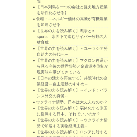
態
【日本列島を一つの会社と捉え地方産業
を活性化させる】
食糧・エネルギー価格の高騰が有機農業
を加速させる
【世界の力を読み解く】戦争とe-
sports 水面下で進むサイバー分野の人
材育成
【世界の力を読み解く】～ユーラシア発
自給力の時代へ～
【世界の力を読み解く】マクロン再選か
ら見る今後の世界情勢／金資源本位制が
現実味を帯びてきている
【日本の活力を再生する】共認時代の企
業経営～自主活動のすすめ～
【世界の力を読み解く】～インド：バラ
ンス外交の真髄～
ウクライナ情勢。日本は大丈夫なのか？
【世界の力を読み解く】弱体化する米国
に従属する日本。それでいいのか？
【世界の力を読み解く】～ウクライナ情
勢で加速する実物経済主義～
【世界の力を読み解く】ロシアに対する