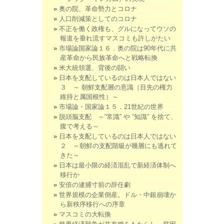
奥の院、革命勢力とコロナ
人口削減策としてのコロナ
不正を働く政権も、グルになってウソの
報道を垂れ流すマスコミも許しがたい
市場論国家論１６．奥の院は90年代に共
産革命から民族革命へと戦略転換
米大統領選、背後の闘い
日本を支配しているのは日本人ではない
３ ～ 朝鮮支配層の意識（目先の権力
維持と属国根性）～
市場論・国家論１５．21世紀の世界
脱頭脳支配 ～“常識” や “知識” を捨て、
腹で考える～
日本を支配しているのは日本人ではない
２ ～朝鮮の支配階級が幾層にも逃れて
きた～
日本は最小限の経済混乱で新経済体制へ
移行か
安倍の逮捕寸前の辞任劇
世界規模の企業倒産。ドル・中銀崩壊か
ら新秩序移行への序章
マスコミの大転換