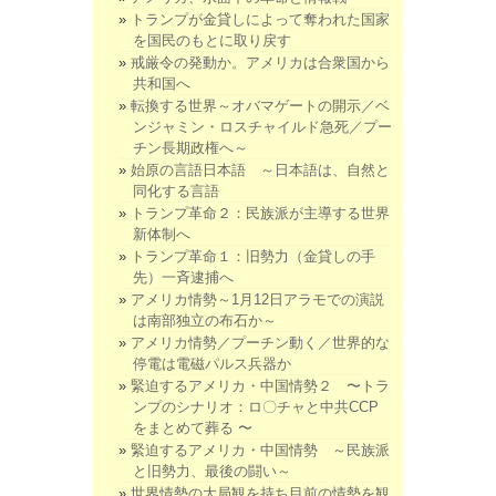
トランプが金貸しによって奪われた国家
を国民のもとに取り戻す
戒厳令の発動か。アメリカは合衆国から
共和国へ
転換する世界～オバマゲートの開示／ベ
ンジャミン・ロスチャイルド急死／プー
チン長期政権へ～
始原の言語日本語 ～日本語は、自然と
同化する言語
トランプ革命２：民族派が主導する世界
新体制へ
トランプ革命１：旧勢力（金貸しの手
先）一斉逮捕へ
アメリカ情勢～1月12日アラモでの演説
は南部独立の布石か～
アメリカ情勢／プーチン動く／世界的な
停電は電磁パルス兵器か
緊迫するアメリカ・中国情勢２ 〜トラ
ンプのシナリオ：ロ〇チャと中共CCP
をまとめて葬る 〜
緊迫するアメリカ・中国情勢 ～民族派
と旧勢力、最後の闘い～
世界情勢の大局観を持ち目前の情勢を観