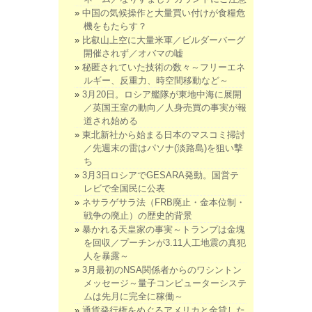
中国の気候操作と大量買い付けが食糧危
機をもたらす？
比叡山上空に大量米軍／ビルダーバーグ
開催されず／オバマの嘘
秘匿されていた技術の数々～フリーエネ
ルギー、反重力、時空間移動など～
3月20日。ロシア艦隊が東地中海に展開
／英国王室の動向／人身売買の事実が報
道され始める
東北新社から始まる日本のマスコミ掃討
／先週末の雷はパソナ(淡路島)を狙い撃
ち
3月3日ロシアでGESARA発動。国営テ
レビで全国民に公表
ネサラゲサラ法（FRB廃止・金本位制・
戦争の廃止）の歴史的背景
暴かれる天皇家の事実～トランプは金塊
を回収／プーチンが3.11人工地震の真犯
人を暴露～
3月最初のNSA関係者からのワシントン
メッセージ～量子コンピューターシステ
ムは先月に完全に稼働～
通貨発行権をめぐるアメリカと金貸した