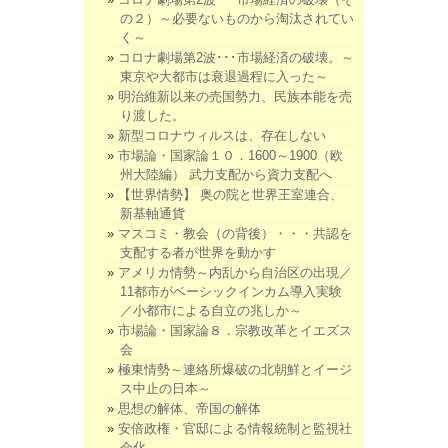
の２）～必要ないものから淘汰されてい
く～
コロナ劇場第2波･･･市場経済の破壊。～
東京や大都市は衰退過程に入った～
明治維新以来の売国勢力、民族本能を売
り渡した。
新型コロナウィルスは、存在しない
市場論・国家論１０．1600～1900（欧
州大陸編） 武力支配から資力支配へ
【世界情勢】 奥の院と世界王室連合、
新基軸通貨
マスコミ・教会（の背後）・・・共認を
支配する者が世界を動かす
アメリカ情勢～内乱から自治区の出現／
11都市がベーシックインカム導入実験
／小都市による自立の兆しか～
市場論・国家論８．宗教改革とイエズス
会
極東情勢～連絡所爆破の北朝鮮とイージ
ス中止の日本～
思想の解体、帝国の解体
安倍政権・官邸による情報統制と監視社
会化