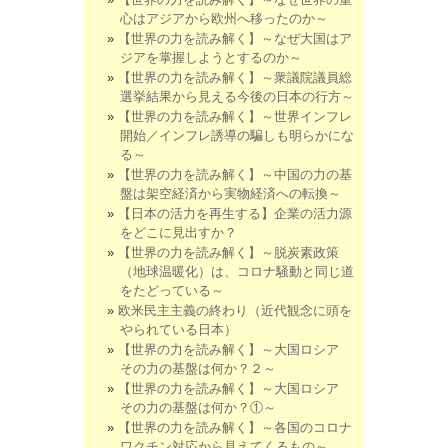
心はアジアから欧州へ移ったのか～
【世界の力を読み解く】～なぜ大国はア
ジアを掌握しようとするのか～
【世界の力を読み解く】～衆議院議員総
選挙結果から見える今後の日本の行方～
【世界の力を読み解く】～世界インフレ
開始／インフレ誘導の騙しも明らかにな
る～
【世界の力を読み解く】～中国の力の基
盤は架空経済から実物経済への転換～
【日本の活力を再生する】企業の活力源
をどこに見出すか？
【世界の力を読み解く】～脱炭素政策
（地球温暖化）は、コロナ騒動と同じ道
をたどっている～
欧米民主主義の終わり（近代観念に頭を
やられている日本）
【世界の力を読み解く】～大国ロシア
その力の基盤は何か？２～
【世界の力を読み解く】～大国ロシア
その力の基盤は何か？①～
【世界の力を読み解く】～各国のコロナ
ワクチン対応から見えてくるもの～