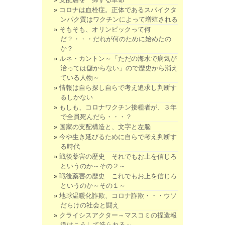
コロナは血栓症。正体であるスパイクタ
ンパク質はワクチンによって増殖される
そもそも、オリンピックって何
だ？・・・だれが何のために始めたの
か？
ルネ・カントン～「ただの海水で病気が
治っては儲からない」ので歴史から消え
ている人物～
情報は自ら探し自らで考え追求し判断す
るしかない
もしも、コロナワクチン接種者が、３年
で全員死んだら・・・？
国家の支配構造と、文字と左脳
今や生き延びるために自らで考え判断す
る時代
戦後薬害の歴史 それでもお上を信じろ
というのか～その２～
戦後薬害の歴史 これでもお上を信じろ
というのか～その１～
地球温暖化詐欺、コロナ詐欺・・・ウソ
だらけの社会と闘え
クライシスアクター～マスコミの捏造報
道はこうして造られる～