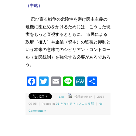
（中略）
忍び寄る戦争の危険性を避け民主主義の
危機に歯止めをかけるためには、こうした現
実をもっと直視するとともに、 市民による
政府（権力）や企業（資本）の監視と抑制と
いう本来の意味でのシビリアン・コントロー
ル（文民統制）を強化する必要があるであろ
う。
Facebook
Twitter
Email
Line
MeWe
共
有
List
投稿者 nihon ｜ 2017-
09-05 ｜ Posted in
01.どうする？マスコミ支配
｜
No
Comments »