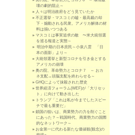
壊の劇的阻止～
人々は明治政府をどう見ていたか
不正選挙・マスコミの嘘・最高裁の却
下・煽動される民衆。アメリカ解体の材
料は揃いつつある
マスコミは事実追求の敵 〜米大統領選
を巡る報道と実態～
明治中期の日本庶民～小泉八雲 「日
本の面影」より～
大統領選挙と新型コロナを引き金とする
アメリカの崩壊
奥の院、革命勢力とコロナ７ ～ おカ
ネ支配→頭脳支配を終わらせる～
GHQによって抹殺された歴史
世界経済フォーラム(WEF)が「大リセッ
ト」に向けて動き出した
トランプ「これは私が今までしたスピー
チで最も重要だ」
鎖国の狙いは、商業勢力の力を削ぐこと
にあった？～戦国時代、商業勢力の国際
的なネットワーク～
お金第一に代わる新たな価値観(観念)の
登場へ