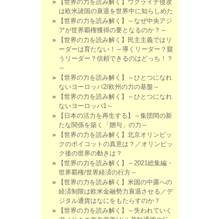
【世界の力を読み解く】ウクライナ侵攻
は欧米諸国の衰退を世界中に知らしめた
【世界の力を読み解く】～なぜ中央アジ
アが世界覇権獲得の要となるのか？～
【世界の力を読み解く】民主主義ではリ
ーダーは育たない！～導くリーダー？窺
うリーダー？信頼できるのはどっち！？
～
【世界の力を読み解く】～ひとつになれ
ないヨーロッパ2/欧州の力の基盤～
【世界の力を読み解く】～ひとつになれ
ないヨーロッパ1～
【日本の活力を再生する】～集団間の新
たな関係を築く「贈与」の力～
【世界の力を読み解く】北京オリンピッ
クのボイコットの真意は？／オリンピッ
ク後の世界の動きは？
【世界の力を読み解く】～2021総集編・
世界覇権/世界経済の行方～
【世界の力を読み解く】米国の中露への
経済制限は欧米金融勢力衰退させる／デ
ジタル通貨はなにをもたらすのか？
【世界の力を読み解く】～失われていく