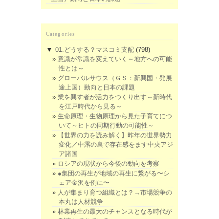
Categories
▼
01.どうする？マスコミ支配
(798)
意識が常識を変えていく～地方への可能
性とは～
グローバルサウス（ＧＳ：新興国・発展
途上国）動向と日本の課題
業を興す者が活力をつくり出す～新時代
を江戸時代から見る～
生命原理・生物原理から見た子育てにつ
いて～ヒトの同期行動の可能性～
【世界の力を読み解く】昨年の世界勢力
変化／中露の裏で存在感をます中央アジ
ア諸国
ロシアの現状から今後の動向を考察
●集団の再生が地域の再生に繋がる〜シ
ェア金沢を例に〜
人が集まり育つ組織とは？→市場競争の
本丸は人材競争
林業再生の最大のチャンスとなる時代が