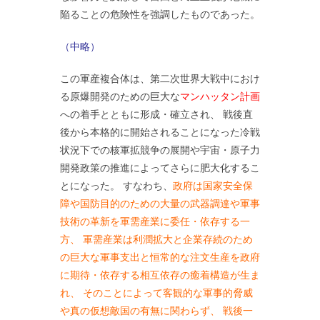
陥ることの危険性を強調したものであった。
（中略）
この軍産複合体は、第二次世界大戦中におけ
る原爆開発のための巨大な
マンハッタン計画
への着手とともに形成・確立され、 戦後直
後から本格的に開始されることになった冷戦
状況下での核軍拡競争の展開や宇宙・原子力
開発政策の推進によってさらに肥大化するこ
とになった。 すなわち、
政府は国家安全保
障や国防目的のための大量の武器調達や軍事
技術の革新を軍需産業に委任・依存する一
方、 軍需産業は利潤拡大と企業存続のため
の巨大な軍事支出と恒常的な注文生産を政府
に期待・依存する相互依存の癒着構造が生ま
れ、 そのことによって客観的な軍事的脅威
や真の仮想敵国の有無に関わらず、 戦後一