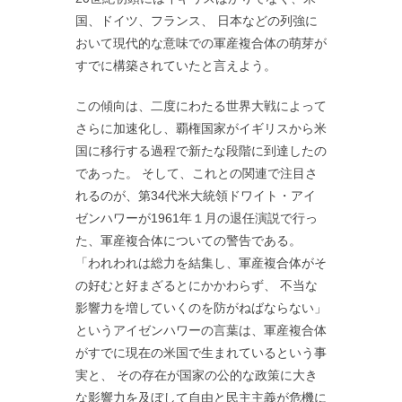
国、ドイツ、フランス、 日本などの列強に
おいて現代的な意味での軍産複合体の萌芽が
すでに構築されていたと言えよう。
この傾向は、二度にわたる世界大戦によって
さらに加速化し、覇権国家がイギリスから米
国に移行する過程で新たな段階に到達したの
であった。 そして、これとの関連で注目さ
れるのが、第34代米大統領ドワイト・アイ
ゼンハワーが1961年１月の退任演説で行っ
た、軍産複合体についての警告である。
「われわれは総力を結集し、軍産複合体がそ
の好むと好まざるとにかかわらず、 不当な
影響力を増していくのを防がねばならない」
というアイゼンハワーの言葉は、軍産複合体
がすでに現在の米国で生まれているという事
実と、 その存在が国家の公的な政策に大き
な影響力を及ぼして自由と民主主義が危機に