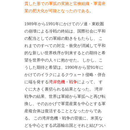
貫した形での軍拡の実施と官僚組織・軍需産
業の肥大化が可能となったのである
。
1989年から1991年にかけてのソ連・東欧圏
の崩壊による冷戦の終結は、国際社会に平和
の配当としての軍縮の動きをもたらし、 こ
れまでのすべての対立・衝突が消滅して平和
的な新しい世界秩序が到来するとの期待と希
望を世界中の人々に抱かせた。 しかし、こ
うした期待と希望は、1990年から翌91年に
かけてのイラクによるクウェート侵略・併合
に端を発する
湾岸危機・戦争
によって、 す
ぐに大きく裏切られる結果となった。 湾岸
戦争の結果、世界は軍縮から軍拡へと再び転
換し、そのおかげで軍需産業を中心とする軍
産複合体は復活することとなったからであ
る。 この湾岸危機・戦争の背後に、米英な
どを中心とする武器輸出国とそれと結びつい