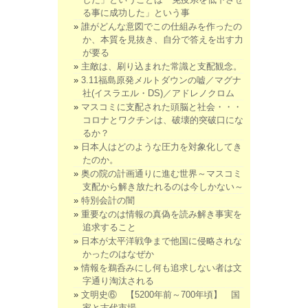
る事に成功した」という事
誰がどんな意図でこの仕組みを作ったの
か、本質を見抜き、自分で答えを出す力
が要る
主敵は、刷り込まれた常識と支配観念。
3.11福島原発メルトダウンの嘘／マグナ
社(イスラエル・DS)／アドレノクロム
マスコミに支配された頭脳と社会・・・
コロナとワクチンは、破壊的突破口にな
るか？
日本人はどのような圧力を対象化してき
たのか。
奥の院の計画通りに進む世界～マスコミ
支配から解き放たれるのは今しかない～
特別会計の闇
重要なのは情報の真偽を読み解き事実を
追求すること
日本が太平洋戦争まで他国に侵略されな
かったのはなぜか
情報を鵜呑みにし何も追求しない者は文
字通り淘汰される
文明史⑥ 【5200年前～700年頃】 国
家と古代市場