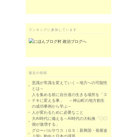
ランキングに参加しています
最近の投稿
意識が常識を変えていく～地方への可能性
とは～
人を集める前に自分達の生きる場所を「ス
テキに変える事」 ～神山町の地方創生
の成功事例から学ぶ～
人が変わるために必要なこと
大AI時代に備える～AI時代の大転換「〇〇
側が激増する」
グローバルサウス（ＧＳ：新興国・発展途
上国）動向と日本の課題