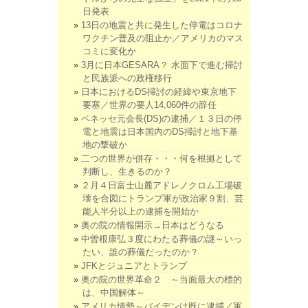
日発表
13日の地震と共に発生した停電はコロナ
ワクチン普及の阻止か／アメリカのマス
コミに変化か
3月に日本GESARA？ 水面下で進む掃討
と民族派への政権移行
日本におけるDS掃討の経緯や東京地下
要塞／世界の要人14,060件の辞任
ベネッセ元会長(DS)の逮捕／１３日の停
電と地震は日本国内のDS掃討と地下基
地の撃破か
二つの世界が併存・・・何を根拠として
判断し、生きるのか？
２月４日富士山麓アドレノクロム工場破
壊を合図にトランプ軍が政治家９割、芸
能人半分以上の逮捕を開始か
奥の院の情報開示→日本はどうなる
中曽根康弘３度にわたる葬儀の謎～いっ
たい、誰の葬儀だったのか？
JFKとジュニアとトランプ
奥の院の世界革命２ ～当面最大の標的
は、中国解体～
アメリカ情勢～バイデンは既に逮捕／軍