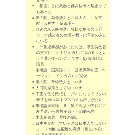
「鎖国」とは武器と傭兵輸出の禁止令で
もあった
奥の院、革命勢力とコロナ５ ～反支
配・反権力・反市場～
混迷の米大統領選、異様な株価の上昇、
コロナ感染者の急増～我々は革命の入口
にいる
「一番違和感があったのは、厚生労働省
の文書に「シナリオ通りに進める」とい
う言葉があったことです」by奈須利江
議員
市場論・国家論１７．基礎保障制度（ベ
ーシック・インカム）の実現
奥の院、革命勢力とコロナ
人口削減策としてのコロナ
不正を働く政権も、グルになってウソの
報道を垂れ流すマスコミも許しがたい
市場論国家論１６．奥の院は90年代に共
産革命から民族革命へと戦略転換
米大統領選、背後の闘い
日本を支配しているのは日本人ではない
３ ～ 朝鮮支配層の意識（目先の権力
維持と属国根性）～