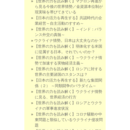
【世界の力を読み解く】マクロン再選か
ら見る今後の世界情勢／金資源本位制が
現実味を帯びてきている
【日本の活力を再生する】共認時代の企
業経営～自主活動のすすめ～
【世界の力を読み解く】～インド：バラ
ンス外交の真髄～
ウクライナ情勢。日本は大丈夫なのか？
【世界の力を読み解く】弱体化する米国
に従属する日本。それでいいのか？
【世界の力を読み解く】～ウクライナ情
勢で加速する実物経済主義～
【世界の力を読み解く】ロシアに対する
世界の主要諸国のスタンスは？
【日本の活力を再生する】新たな集団関
係（２） ～同類闘争のパラダイム～
【世界の力を読み解く】ウクライナ情勢
に見る、世界経済の行方
【世界の力を読み解く】ロシアとウクラ
イナの軍事進攻状況
【世界の力を読み解く】コロナ騒動や中
東問題と類似しているウクライナ侵攻問
題