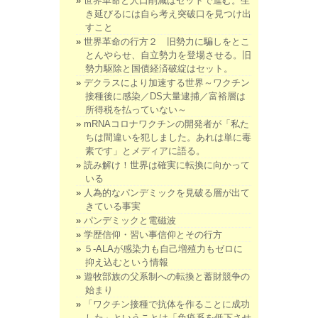
世界革命と人口削減はセットで進む。生
き延びるには自ら考え突破口を見つけ出
すこと
世界革命の行方２ 旧勢力に騙しをとこ
とんやらせ、自立勢力を登場させる。旧
勢力駆除と国債経済破綻はセット。
デクラスにより加速する世界～ワクチン
接種後に感染／DS大量逮捕／富裕層は
所得税を払っていない～
mRNAコロナワクチンの開発者が「私た
ちは間違いを犯しました。あれは単に毒
素です」とメディアに語る。
読み解け！世界は確実に転換に向かって
いる
人為的なパンデミックを見破る層が出て
きている事実
パンデミックと電磁波
学歴信仰・習い事信仰とその行方
５-ALAが感染力も自己増殖力もゼロに
抑え込むという情報
遊牧部族の父系制への転換と蓄財競争の
始まり
「ワクチン接種で抗体を作ることに成功
した」ということは「免疫系を低下させ