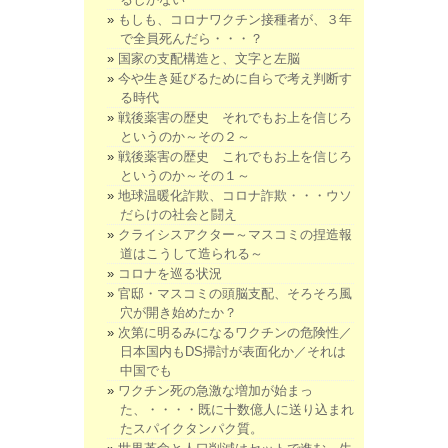
もしも、コロナワクチン接種者が、３年
で全員死んだら・・・？
国家の支配構造と、文字と左脳
今や生き延びるために自らで考え判断す
る時代
戦後薬害の歴史 それでもお上を信じろ
というのか～その２～
戦後薬害の歴史 これでもお上を信じろ
というのか～その１～
地球温暖化詐欺、コロナ詐欺・・・ウソ
だらけの社会と闘え
クライシスアクター～マスコミの捏造報
道はこうして造られる～
コロナを巡る状況
官邸・マスコミの頭脳支配、そろそろ風
穴が開き始めたか？
次第に明るみになるワクチンの危険性／
日本国内もDS掃討が表面化か／それは
中国でも
ワクチン死の急激な増加が始まっ
た、・・・・既に十数億人に送り込まれ
たスパイクタンパク質。