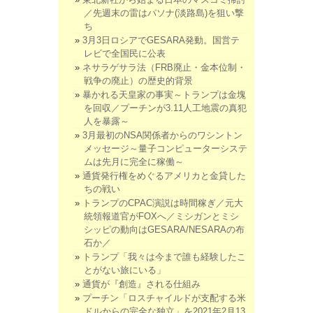
／先週末の雷はパソナ(淡路島)を狙い撃
ち
3月3日ロシアでGESARA発動。国営テ
レビで全国民に公表
ネサラゲサラ法（FRB廃止・金本位制・
戦争の廃止）の歴史的背景
暴かれる天皇家の事実～トランプは金塊
を回収／プーチンが3.11人工地震の真犯
人を暴露～
3月最初のNSA関係者からのワシントン
メッセージ～量子コンピューターシステ
ムは先月に完全に稼働～
通貨発行権をめぐるアメリカと金貸した
ちの戦い
トランプのCPAC演説は時間稼ぎ／元大
統領報道官がFOXへ／ミシガンとミシ
シッピの動向はGESARA/NESARAの布
石か／
トランプ「我々は今まで誰も経験したこ
とがない旅にいる」
通貨が『創造』される仕組み
プーチン「ロスチャイルドが支配する米
ドルからの完全な独立」を2021年2月13