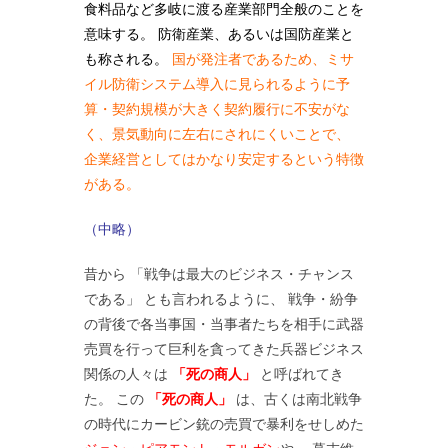
食料品など多岐に渡る産業部門全般のことを
意味する。 防衛産業、あるいは国防産業と
も称される。
国が発注者であるため、ミサ
イル防衛システム導入に見られるように予
算・契約規模が大きく契約履行に不安がな
く、景気動向に左右にされにくいことで、
企業経営としてはかなり安定するという特徴
がある。
（中略）
昔から 「戦争は最大のビジネス・チャンス
である」 とも言われるように、 戦争・紛争
の背後で各当事国・当事者たちを相手に武器
売買を行って巨利を貪ってきた兵器ビジネス
関係の人々は
「死の商人」
と呼ばれてき
た。 この
「死の商人」
は、古くは南北戦争
の時代にカービン銃の売買で暴利をせしめた