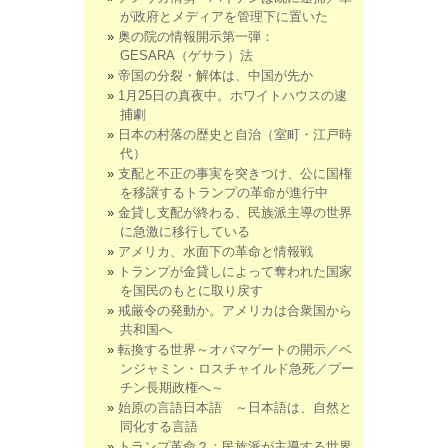
が政府とメディアを管理下に置いた
奥の院の情報開示第一弾：
GESARA（ゲサラ）法
帝国の分裂・解体は、中国が先か
1月25日の真夜中。ホワイトハウスの逮
捕劇
日本の村落の歴史と自治（室町・江戸時
代）
支配と不正の事実を突きつけ、公に国権
を移譲するトランプの革命が進行中
金貸し支配が終わる、民族派主導の世界
に急激に移行している
アメリカ、水面下の革命と情報戦
トランプが金貸しによって奪われた国家
を国民のもとに取り戻す
戒厳令の発動か。アメリカは合衆国から
共和国へ
転換する世界～オバマゲートの開示／ベ
ンジャミン・ロスチャイルド急死／プー
チン長期政権へ～
始原の言語日本語 ～日本語は、自然と
同化する言語
トランプ革命２：民族派が主導する世界