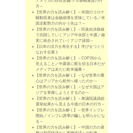
アメリカの存在意義/ドル基軸通貨の行
方～
【世界の力を読み解く】～米国のコロナ
騒動収束は金融崩壊を意味している／米
国支配勢力の向かう先は？～
【世界の力を読み解く】～民族自決路線
で共闘していくアジア中央部と中露／確
実に統合されていくアジア諸国～
【日本の活力を再生する】学びをつくり
なおす企業１
【世界の力を読み解く】～COP26から
見えること／中露派に舵を切る日本だが
メディアは未だに欧米偏重～
【世界の力を読み解く】～なぜ世界の重
心はアジアから欧州へ移ったのか～
【世界の力を読み解く】～なぜ大国はア
ジアを掌握しようとするのか～
【世界の力を読み解く】～衆議院議員総
選挙結果から見える今後の日本の行方～
【世界の力を読み解く】～世界インフレ
開始／インフレ誘導の騙しも明らかにな
る～
【世界の力を読み解く】～中国の力の基
盤は架空経済から実物経済への転換～