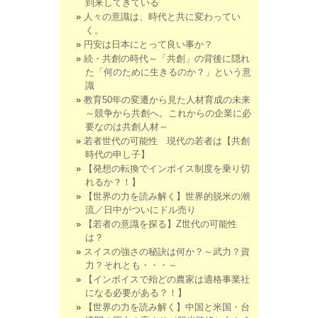
到来してきている
人々の意識は、時代と共に変わってい
く。
円安は日本にとって良い事か？
続・共創の時代～「共創」の背後に隠れ
た「何のために生きるのか？」という意
識
教育50年の変遷から見た人材育成の未来
～競争から共創へ。これからの企業に必
要なのは共創人材～
若者世代の可能性 現代の若者は【共創
時代の申し子】
【発想の転換でインボイス制度を乗り切
れるか？！】
【世界の力を読み解く】世界的脱米の潮
流／日中がついにドル売り
【若者の意識を探る】Z世代の可能性
は？
スイスの強さの秘訣は何か？～武力？資
力？それとも・・・～
【インボイスで殆どの農家は適格事業社
になる必要がある？！】
【世界の力を読み解く】中国と米国・台