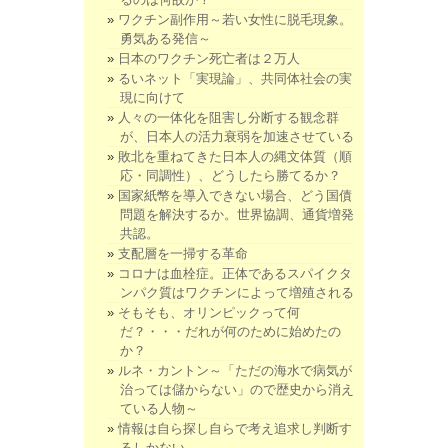
ワクチン副作用～若い女性に脱毛現象。
勇気ある発信～
日本のワクチン死亡者は２万人
るいネット「実現論」、共同体社会の実
現に向けて
人々の一体化を阻害し分断する観念群
が、日本人の活力衰弱を加速させている
敗北を重ねてきた日本人の縄文体質（順
応・同調性）、どうしたら勝てるか？
国家紙幣を導入できない場合、どう国債
問題を解決するか。世界協調、通貨増発
共認。
支配層を一掃する革命
コロナは血栓症。正体であるスパイクタ
ンパク質はワクチンによって増殖される
そもそも、オリンピックって何
だ？・・・だれが何のために始めたの
か？
ルネ・カントン～「ただの海水で病気が
治っては儲からない」ので歴史から消え
ている人物～
情報は自ら探し自らで考え追求し判断す
るしかない