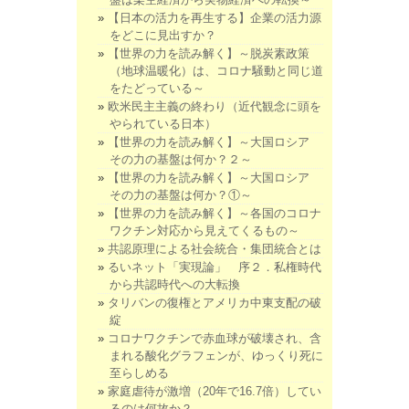
【日本の活力を再生する】企業の活力源
をどこに見出すか？
【世界の力を読み解く】～脱炭素政策
（地球温暖化）は、コロナ騒動と同じ道
をたどっている～
欧米民主主義の終わり（近代観念に頭を
やられている日本）
【世界の力を読み解く】～大国ロシア
その力の基盤は何か？２～
【世界の力を読み解く】～大国ロシア
その力の基盤は何か？①～
【世界の力を読み解く】～各国のコロナ
ワクチン対応から見えてくるもの～
共認原理による社会統合・集団統合とは
るいネット「実現論」 序２．私権時代
から共認時代への大転換
タリバンの復権とアメリカ中東支配の破
綻
コロナワクチンで赤血球が破壊され、含
まれる酸化グラフェンが、ゆっくり死に
至らしめる
家庭虐待が激増（20年で16.7倍）してい
るのは何故か？