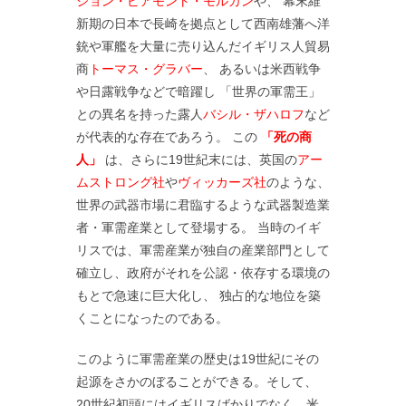
ジョン・ピアモント・モルガン
や、 幕末維
新期の日本で長崎を拠点として西南雄藩へ洋
銃や軍艦を大量に売り込んだイギリス人貿易
商
トーマス・グラバー
、 あるいは米西戦争
や日露戦争などで暗躍し 「世界の軍需王」
との異名を持った露人
バシル・ザハロフ
など
が代表的な存在であろう。 この
「死の商
人」
は、さらに19世紀末には、英国の
アー
ムストロング社
や
ヴィッカーズ社
のような、
世界の武器市場に君臨するような武器製造業
者・軍需産業として登場する。 当時のイギ
リスでは、軍需産業が独自の産業部門として
確立し、政府がそれを公認・依存する環境の
もとで急速に巨大化し、 独占的な地位を築
くことになったのである。
このように軍需産業の歴史は19世紀にその
起源をさかのぼることができる。そして、
20世紀初頭にはイギリスばかりでなく、米