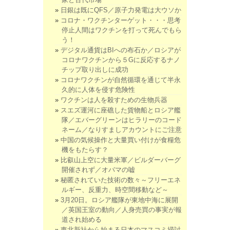
日銀は既にQFS／原子力発電は大ウソか
コロナ・ワクチンターゲット・・・思考
停止人間はワクチンを打って死んでもら
う！
デジタル通貨はBIへの布石か／ロシアが
コロナワクチンから５Gに反応するナノ
チップ取り出しに成功
コロナワクチンが自然循環を通じて半永
久的に人体を侵す危険性
ワクチンは人を殺すための生物兵器
スエズ運河に座礁した貨物船とロシア艦
隊／エバーグリーンはヒラリーのコード
ネーム／なりすましアカウントにご注意
中国の気候操作と大量買い付けが食糧危
機をもたらす？
比叡山上空に大量米軍／ビルダーバーグ
開催されず／オバマの嘘
秘匿されていた技術の数々～フリーエネ
ルギー、反重力、時空間移動など～
3月20日。ロシア艦隊が東地中海に展開
／英国王室の動向／人身売買の事実が報
道され始める
東北新社から始まる日本のマスコミ掃討