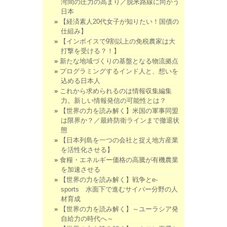
湾間の圧力の高まり／脱米路線に向かう
日本
【経済素人20代女子が知りたい！国債の
仕組み】
【インボイスで9割以上の免税農家は大
打撃を受ける？！】
新たな地域づくりの基盤となる物流拠点
プログラミングするインド人と、想いを
込める日本人
これから求められるのは情報収集編集
力。新しい情報発信の可能性とは？
【世界の力を読み解く】米国の軍事同盟
は限界か？／最終防衛ラインまで撤退状
態
【日本列島を一つの会社と捉え地方産業
を活性化させる】
食糧・エネルギー価格の高騰が有機農業
を加速させる
【世界の力を読み解く】戦争とe-
sports 水面下で進むサイバー分野の人
材育成
【世界の力を読み解く】～ユーラシア発
自給力の時代へ～