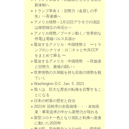
新体制へ
トランプ革命１：旧勢力（金貸しの手
先）一斉逮捕へ
アメリカ情勢～1月12日アラモでの演説
は南部独立の布石か～
アメリカ情勢／プーチン動く／世界的な
停電は電磁パルス兵器か
緊迫するアメリカ・中国情勢２ 〜トラ
ンプのシナリオ：ロ〇チャと中共CCP
をまとめて葬る 〜
緊迫するアメリカ・中国情勢 ～民族派
と旧勢力、最後の闘い～
世界情勢の大局観を持ち目前の情勢を観
ていく
Washington D.C. Jan. 5. 2021.
我々は、巨大な歴史の転換を目撃するこ
とになる
日本の村落の歴史と自治
2021年 旧秩序の全面崩壊・・・未知収
束・事実追求の中から新勢力が現れる
新型コロナ一色となり混乱と転換へ急速
に動いた2020年
奥の院、革命勢力とコロナ8 ～ 環境破