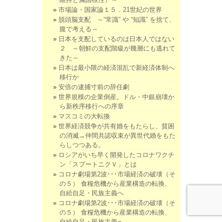
市場論・国家論１５．21世紀の世界
脱頭脳支配 ～“常識” や “知識” を捨て、
腹で考える～
日本を支配しているのは日本人ではない
２ ～朝鮮の支配階級が幾層にも逃れて
きた～
日本は最小限の経済混乱で新経済体制へ
移行か
安倍の逮捕寸前の辞任劇
世界規模の企業倒産。ドル・中銀崩壊か
ら新秩序移行への序章
マスコミの大転換
世界経済競争が共有婚をもたらし、貧困
の消滅→仲間共認収束が異世代婚をもた
らしつつある。
ロシアがいち早く開発したコロナワクチ
ン「スプートニクＶ」とは
コロナ劇場第2波･･･市場経済の破壊（そ
の５） 食糧危機から産業構造の転換、
自給自足・民族主義へ
コロナ劇場第2波･･･市場経済の破壊（そ
の５） 食糧危機から産業構造の転換、
自給自足・民族主義へ