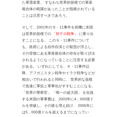
た軍需産業、 すなわち世界的規模での軍産
複合体の暗躍があったことが指摘されている
ことは注意すべきであろう。
そして、2001年の９・11事件を契機に米国
は世界的規模での
「対テロ戦争」
に乗り出
すことになる。 この９・11事件について
も、政府による自作自演との疑惑が浮上し、
その背後にある軍産複合体の存在が取り沙汰
されるようになっていることに注意する必要
がある。 いずれにしても、９・11事件以
降、アフガニスタン戦争やイラク戦争などが
相次いで行われると同時に、 世界的な規模
で急速に軍拡と軍事化がすすむことになる。
「世界の警察官」 「唯一の超大国」 を自負
する米国の軍事費は、2003年に4，000億ド
ルを突破し、その後も増え続け、 2006年に
は5，000億ドルを超えるまでになってい