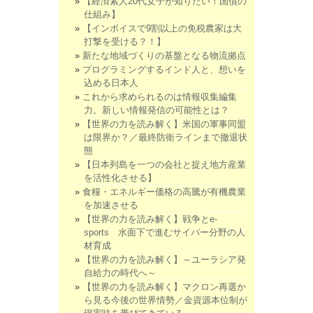
【経済素人20代女子が知りたい！国債の
仕組み】
【インボイスで9割以上の免税農家は大
打撃を受ける？！】
新たな地域づくりの基盤となる物流拠点
プログラミングするインド人と、想いを
込める日本人
これから求められるのは情報収集編集
力。新しい情報発信の可能性とは？
【世界の力を読み解く】米国の軍事同盟
は限界か？／最終防衛ラインまで撤退状
態
【日本列島を一つの会社と捉え地方産業
を活性化させる】
食糧・エネルギー価格の高騰が有機農業
を加速させる
【世界の力を読み解く】戦争とe-
sports 水面下で進むサイバー分野の人
材育成
【世界の力を読み解く】～ユーラシア発
自給力の時代へ～
【世界の力を読み解く】マクロン再選か
ら見る今後の世界情勢／金資源本位制が