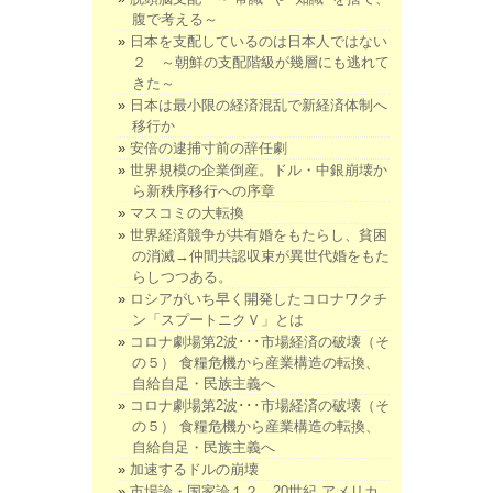
腹で考える～
日本を支配しているのは日本人ではない
２ ～朝鮮の支配階級が幾層にも逃れて
きた～
日本は最小限の経済混乱で新経済体制へ
移行か
安倍の逮捕寸前の辞任劇
世界規模の企業倒産。ドル・中銀崩壊か
ら新秩序移行への序章
マスコミの大転換
世界経済競争が共有婚をもたらし、貧困
の消滅→仲間共認収束が異世代婚をもた
らしつつある。
ロシアがいち早く開発したコロナワクチ
ン「スプートニクＶ」とは
コロナ劇場第2波･･･市場経済の破壊（そ
の５） 食糧危機から産業構造の転換、
自給自足・民族主義へ
コロナ劇場第2波･･･市場経済の破壊（そ
の５） 食糧危機から産業構造の転換、
自給自足・民族主義へ
加速するドルの崩壊
市場論・国家論１２．20世紀 アメリカ