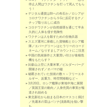
停止人間はワクチンを打って死んでもら
う！
デジタル通貨はBIへの布石か／ロシアが
コロナワクチンから５Gに反応するナノ
チップ取り出しに成功
コロナワクチンが自然循環を通じて半永
久的に人体を侵す危険性
ワクチンは人を殺すための生物兵器
スエズ運河に座礁した貨物船とロシア艦
隊／エバーグリーンはヒラリーのコード
ネーム／なりすましアカウントにご注意
中国の気候操作と大量買い付けが食糧危
機をもたらす？
比叡山上空に大量米軍／ビルダーバーグ
開催されず／オバマの嘘
秘匿されていた技術の数々～フリーエネ
ルギー、反重力、時空間移動など～
3月20日。ロシア艦隊が東地中海に展開
／英国王室の動向／人身売買の事実が報
道され始める
東北新社から始まる日本のマスコミ掃討
／先週末の雷はパソナ(淡路島)を狙い撃
ち