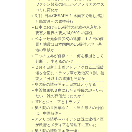
ワクチン普及の阻止か／アメリカのマス
コミに変化か
3月に日本GESARA？ 水面下で進む掃討
と民族派への政権移行
日本におけるDS掃討の経緯や東京地下
要塞／世界の要人14,060件の辞任
ベネッセ元会長(DS)の逮捕／１３日の停
電と地震は日本国内のDS掃討と地下基
地の撃破か
二つの世界が併存・・・何を根拠として
判断し、生きるのか？
２月４日富士山麓アドレノクロム工場破
壊を合図にトランプ軍が政治家９割、芸
能人半分以上の逮捕を開始か
奥の院の情報開示→日本はどうなる
中曽根康弘３度にわたる葬儀の謎～いっ
たい、誰の葬儀だったのか？
JFKとジュニアとトランプ
奥の院の世界革命２ ～当面最大の標的
は、中国解体～
アメリカ情勢～バイデンは既に逮捕／軍
が政府とメディアを管理下に置いた
奥の院の情報開示第一弾：