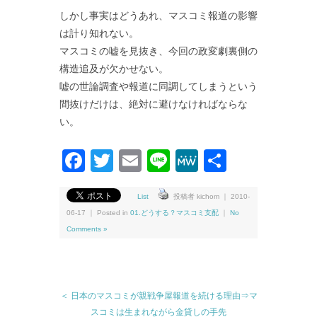
しかし事実はどうあれ、マスコミ報道の影響
は計り知れない。
マスコミの嘘を見抜き、今回の政変劇裏側の
構造追及が欠かせない。
嘘の世論調査や報道に同調してしまうという
間抜けだけは、絶対に避けなければならな
い。
Facebook
Twitter
Email
Line
MeWe
共
有
List
投稿者 kichom ｜ 2010-
06-17 ｜ Posted in
01.どうする？マスコミ支配
｜
No
Comments »
＜ 日本のマスコミが親戦争屋報道を続ける理由⇒マ
スコミは生まれながら金貸しの手先