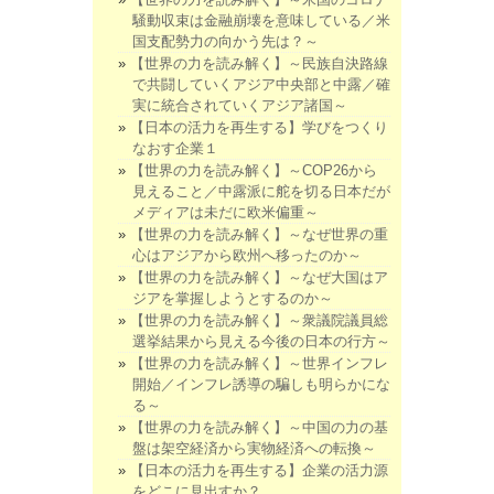
騒動収束は金融崩壊を意味している／米
国支配勢力の向かう先は？～
【世界の力を読み解く】～民族自決路線
で共闘していくアジア中央部と中露／確
実に統合されていくアジア諸国～
【日本の活力を再生する】学びをつくり
なおす企業１
【世界の力を読み解く】～COP26から
見えること／中露派に舵を切る日本だが
メディアは未だに欧米偏重～
【世界の力を読み解く】～なぜ世界の重
心はアジアから欧州へ移ったのか～
【世界の力を読み解く】～なぜ大国はア
ジアを掌握しようとするのか～
【世界の力を読み解く】～衆議院議員総
選挙結果から見える今後の日本の行方～
【世界の力を読み解く】～世界インフレ
開始／インフレ誘導の騙しも明らかにな
る～
【世界の力を読み解く】～中国の力の基
盤は架空経済から実物経済への転換～
【日本の活力を再生する】企業の活力源
をどこに見出すか？