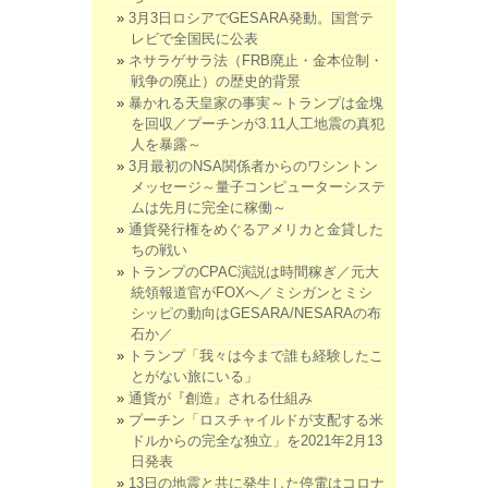
3月3日ロシアでGESARA発動。国営テ
レビで全国民に公表
ネサラゲサラ法（FRB廃止・金本位制・
戦争の廃止）の歴史的背景
暴かれる天皇家の事実～トランプは金塊
を回収／プーチンが3.11人工地震の真犯
人を暴露～
3月最初のNSA関係者からのワシントン
メッセージ～量子コンピューターシステ
ムは先月に完全に稼働～
通貨発行権をめぐるアメリカと金貸した
ちの戦い
トランプのCPAC演説は時間稼ぎ／元大
統領報道官がFOXへ／ミシガンとミシ
シッピの動向はGESARA/NESARAの布
石か／
トランプ「我々は今まで誰も経験したこ
とがない旅にいる」
通貨が『創造』される仕組み
プーチン「ロスチャイルドが支配する米
ドルからの完全な独立」を2021年2月13
日発表
13日の地震と共に発生した停電はコロナ