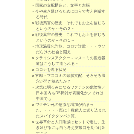
国家の支配構造と、文字と左脳
今や生き延びるために自らで考え判断す
る時代
戦後薬害の歴史 それでもお上を信じろ
というのか～その２～
戦後薬害の歴史 これでもお上を信じろ
というのか～その１～
地球温暖化詐欺、コロナ詐欺・・・ウソ
だらけの社会と闘え
クライシスアクター～マスコミの捏造報
道はこうして造られる～
コロナを巡る状況
官邸・マスコミの頭脳支配、そろそろ風
穴が開き始めたか？
次第に明るみになるワクチンの危険性／
日本国内もDS掃討が表面化か／それは
中国でも
ワクチン死の急激な増加が始まっ
た、・・・・既に十数億人に送り込まれ
たスパイクタンパク質。
世界革命と人口削減はセットで進む。生
き延びるには自ら考え突破口を見つけ出
すこと