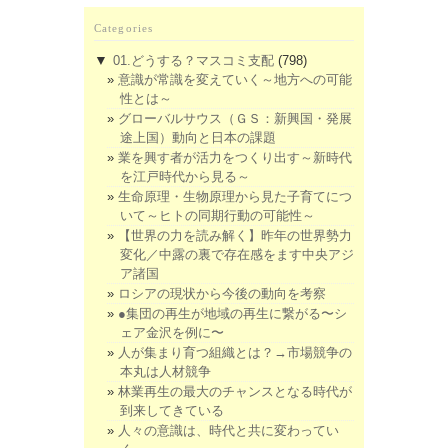
Categories
▼
01.どうする？マスコミ支配
(798)
意識が常識を変えていく～地方への可能
性とは～
グローバルサウス（ＧＳ：新興国・発展
途上国）動向と日本の課題
業を興す者が活力をつくり出す～新時代
を江戸時代から見る～
生命原理・生物原理から見た子育てにつ
いて～ヒトの同期行動の可能性～
【世界の力を読み解く】昨年の世界勢力
変化／中露の裏で存在感をます中央アジ
ア諸国
ロシアの現状から今後の動向を考察
●集団の再生が地域の再生に繋がる〜シ
ェア金沢を例に〜
人が集まり育つ組織とは？→市場競争の
本丸は人材競争
林業再生の最大のチャンスとなる時代が
到来してきている
人々の意識は、時代と共に変わってい