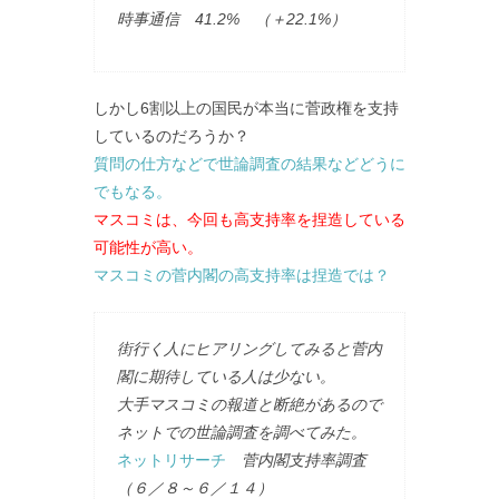
時事通信 41.2% （＋22.1%）
しかし6割以上の国民が本当に菅政権を支持
しているのだろうか？
質問の仕方などで世論調査の結果などどうに
でもなる。
マスコミは、今回も高支持率を捏造している
可能性が高い。
マスコミの菅内閣の高支持率は捏造では？
街行く人にヒアリングしてみると菅内
閣に期待している人は少ない。
大手マスコミの報道と断絶があるので
ネットでの世論調査を調べてみた。
ネットリサーチ
菅内閣支持率調査
（６／８～６／１４）