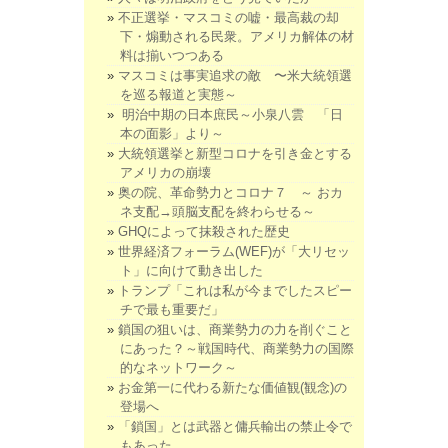
不正選挙・マスコミの嘘・最高裁の却
下・煽動される民衆。アメリカ解体の材
料は揃いつつある
マスコミは事実追求の敵 〜米大統領選
を巡る報道と実態～
明治中期の日本庶民～小泉八雲 「日
本の面影」より～
大統領選挙と新型コロナを引き金とする
アメリカの崩壊
奥の院、革命勢力とコロナ７ ～ おカ
ネ支配→頭脳支配を終わらせる～
GHQによって抹殺された歴史
世界経済フォーラム(WEF)が「大リセッ
ト」に向けて動き出した
トランプ「これは私が今までしたスピー
チで最も重要だ」
鎖国の狙いは、商業勢力の力を削ぐこと
にあった？～戦国時代、商業勢力の国際
的なネットワーク～
お金第一に代わる新たな価値観(観念)の
登場へ
「鎖国」とは武器と傭兵輸出の禁止令で
もあった