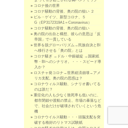
コロナ後の世界
コロナ騒動の背後、奥の院の狙い ２
ビル・ゲイツ、新型コロナ、５
G（EP3172319A1＝Coronavirus）
コロナ騒動の背後、奥の院の狙い
奥の院の出自と構想、彼らの意思は「反
帝国」で一貫している
世界を脱グローバリズム→民族自決とBI
へ移行させる「奥の院」とは
コロナ騒ぎ →ドル・中銀破綻 →国家紙
幣・BIへのシナリオ。・・・スピード導
入か？
ロスチャ発コロナ→世界経済崩壊→アメ
リカ支配。奥の院の思惑は？
コロナウィルス騒動、シナリオ書いてる
のは誰だ？
重症化の人も少なく致死率も低いのに、
都市閉鎖や渡航の禁止、市場の暴落など
で、社会だけが破壊されていくという危
機
コロナウイルス騒動・・・頭脳支配を突
破する格好のリトマス試験紙