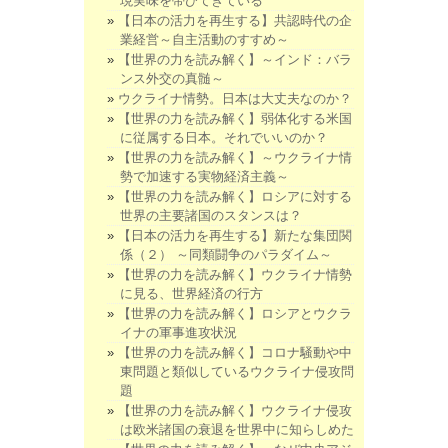
現実味を帯びてきている
【日本の活力を再生する】共認時代の企
業経営～自主活動のすすめ～
【世界の力を読み解く】～インド：バラ
ンス外交の真髄～
ウクライナ情勢。日本は大丈夫なのか？
【世界の力を読み解く】弱体化する米国
に従属する日本。それでいいのか？
【世界の力を読み解く】～ウクライナ情
勢で加速する実物経済主義～
【世界の力を読み解く】ロシアに対する
世界の主要諸国のスタンスは？
【日本の活力を再生する】新たな集団関
係（２） ～同類闘争のパラダイム～
【世界の力を読み解く】ウクライナ情勢
に見る、世界経済の行方
【世界の力を読み解く】ロシアとウクラ
イナの軍事進攻状況
【世界の力を読み解く】コロナ騒動や中
東問題と類似しているウクライナ侵攻問
題
【世界の力を読み解く】ウクライナ侵攻
は欧米諸国の衰退を世界中に知らしめた