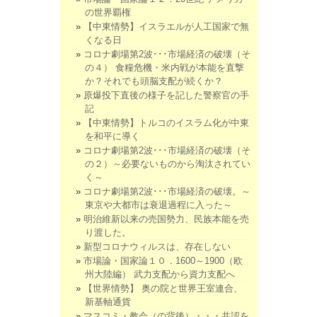
の世界覇権
【中東情勢】イスラエルが人工国家で無
くなる日
コロナ劇場第2波･･･市場経済の破壊（そ
の４） 食糧危機・米内戦が本能を直撃
か？それでも頭脳支配が続くか？
原爆投下直後の様子を記した警察官の手
記
【中東情勢】トルコのイスラム化が中東
を和平に導く
コロナ劇場第2波･･･市場経済の破壊（そ
の２）～必要ないものから淘汰されてい
く～
コロナ劇場第2波･･･市場経済の破壊。～
東京や大都市は衰退過程に入った～
明治維新以来の売国勢力、民族本能を売
り渡した。
新型コロナウィルスは、存在しない
市場論・国家論１０．1600～1900（欧
州大陸編） 武力支配から資力支配へ
【世界情勢】 奥の院と世界王室連合、
新基軸通貨
マスコミ・教会（の背後）・・・共認を