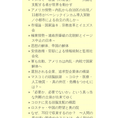
支配する者が世界を動かす
アメリカ情勢～内乱から自治区の出現／
11都市がベーシックインカム導入実験
／小都市による自立の兆しか～
市場論・国家論８．宗教改革とイエズス
会
極東情勢～連絡所爆破の北朝鮮とイージ
ス中止の日本～
思想の解体、帝国の解体
安倍政権・官邸による情報統制と監視社
会化
軍も出動。アメリカは内乱・内戦で国家
解体へ
選別される企業、追求型企業体の構築
マスコミの頭脳奴隷 ～コロナ・医療・
人工物質・・真の外圧・危機をつかむに
は？～
『必要か、必要でないか』という真っ当
な判断の土俵が出来てゆく
コロナに見る頭脳支配の構図
ロスチャ・中国の野望と奥の院
なぜ、70日で収束するのか？ 〜人間の
底の浅い観念やクスリとは、全く別の位