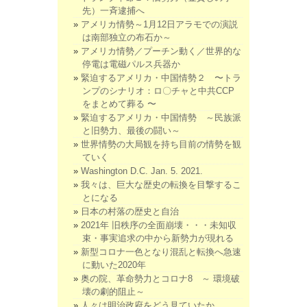
先）一斉逮捕へ
アメリカ情勢～1月12日アラモでの演説
は南部独立の布石か～
アメリカ情勢／プーチン動く／世界的な
停電は電磁パルス兵器か
緊迫するアメリカ・中国情勢２ 〜トラ
ンプのシナリオ：ロ〇チャと中共CCP
をまとめて葬る 〜
緊迫するアメリカ・中国情勢 ～民族派
と旧勢力、最後の闘い～
世界情勢の大局観を持ち目前の情勢を観
ていく
Washington D.C. Jan. 5. 2021.
我々は、巨大な歴史の転換を目撃するこ
とになる
日本の村落の歴史と自治
2021年 旧秩序の全面崩壊・・・未知収
束・事実追求の中から新勢力が現れる
新型コロナ一色となり混乱と転換へ急速
に動いた2020年
奥の院、革命勢力とコロナ8 ～ 環境破
壊の劇的阻止～
人々は明治政府をどう見ていたか