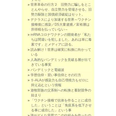
世界革命の行方２ 旧勢力に騙しをとこ
とんやらせ、自立勢力を登場させる。旧
勢力駆除と国債経済破綻はセット。
デクラスにより加速する世界～ワクチン
接種後に感染／DS大量逮捕／富裕層は
所得税を払っていない～
mRNAコロナワクチンの開発者が「私た
ちは間違いを犯しました。あれは単に毒
素です」とメディアに語る。
読み解け！世界は確実に転換に向かって
いる
人為的なパンデミックを見破る層が出て
きている事実
パンデミックと電磁波
学歴信仰・習い事信仰とその行方
５-ALAが感染力も自己増殖力もゼロに
抑え込むという情報
遊牧部族の父系制への転換と蓄財競争の
始まり
「ワクチン接種で抗体を作ることに成功
した」ということは「免疫系を低下させ
る事に成功した」という事
誰がどんな意図でこの仕組みを作ったの