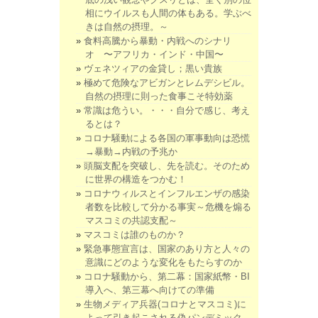
相にウイルスも人間の体もある。学ぶべ
きは自然の摂理。～
食料高騰から暴動・内戦へのシナリ
オ 〜アフリカ・インド・中国〜
ヴェネツィアの金貸し；黒い貴族
極めて危険なアビガンとレムデシビル。
自然の摂理に則った食事こそ特効薬
常識は危うい。・・・自分で感じ、考え
るとは？
コロナ騒動による各国の軍事動向は恐慌
→暴動→内戦の予兆か
頭脳支配を突破し、先を読む。そのため
に世界の構造をつかむ！
コロナウィルスとインフルエンザの感染
者数を比較して分かる事実～危機を煽る
マスコミの共認支配～
マスコミは誰のものか？
緊急事態宣言は、国家のあり方と人々の
意識にどのような変化をもたらすのか
コロナ騒動から、第二幕：国家紙幣・BI
導入へ、第三幕へ向けての準備
生物メディア兵器(コロナとマスコミ)に
よって引き起こされる偽パンデミック