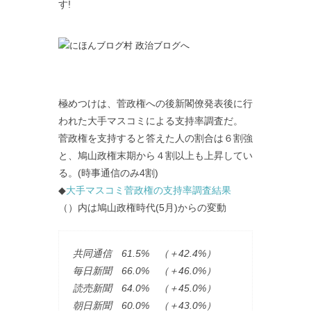
す!
極めつけは、菅政権への後新閣僚発表後に行
われた大手マスコミによる支持率調査だ。
菅政権を支持すると答えた人の割合は６割強
と、鳩山政権末期から４割以上も上昇してい
る。(時事通信のみ4割)
◆
大手マスコミ菅政権の支持率調査結果
（）内は鳩山政権時代(5月)からの変動
共同通信 61.5% （＋42.4%）
毎日新聞 66.0% （＋46.0%）
読売新聞 64.0% （＋45.0%）
朝日新聞 60.0% （＋43.0%）