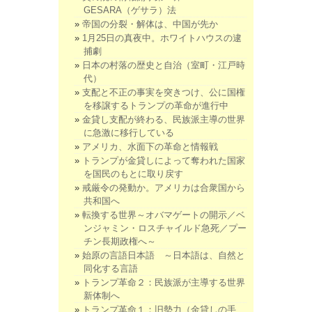
GESARA（ゲサラ）法
帝国の分裂・解体は、中国が先か
1月25日の真夜中。ホワイトハウスの逮
捕劇
日本の村落の歴史と自治（室町・江戸時
代）
支配と不正の事実を突きつけ、公に国権
を移譲するトランプの革命が進行中
金貸し支配が終わる、民族派主導の世界
に急激に移行している
アメリカ、水面下の革命と情報戦
トランプが金貸しによって奪われた国家
を国民のもとに取り戻す
戒厳令の発動か。アメリカは合衆国から
共和国へ
転換する世界～オバマゲートの開示／ベ
ンジャミン・ロスチャイルド急死／プー
チン長期政権へ～
始原の言語日本語 ～日本語は、自然と
同化する言語
トランプ革命２：民族派が主導する世界
新体制へ
トランプ革命１：旧勢力（金貸しの手