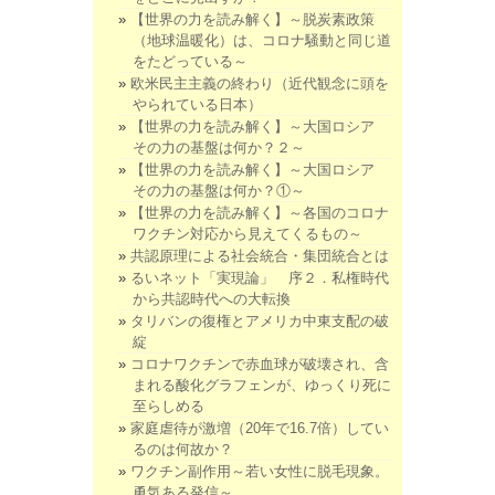
【世界の力を読み解く】～脱炭素政策
（地球温暖化）は、コロナ騒動と同じ道
をたどっている～
欧米民主主義の終わり（近代観念に頭を
やられている日本）
【世界の力を読み解く】～大国ロシア
その力の基盤は何か？２～
【世界の力を読み解く】～大国ロシア
その力の基盤は何か？①～
【世界の力を読み解く】～各国のコロナ
ワクチン対応から見えてくるもの～
共認原理による社会統合・集団統合とは
るいネット「実現論」 序２．私権時代
から共認時代への大転換
タリバンの復権とアメリカ中東支配の破
綻
コロナワクチンで赤血球が破壊され、含
まれる酸化グラフェンが、ゆっくり死に
至らしめる
家庭虐待が激増（20年で16.7倍）してい
るのは何故か？
ワクチン副作用～若い女性に脱毛現象。
勇気ある発信～