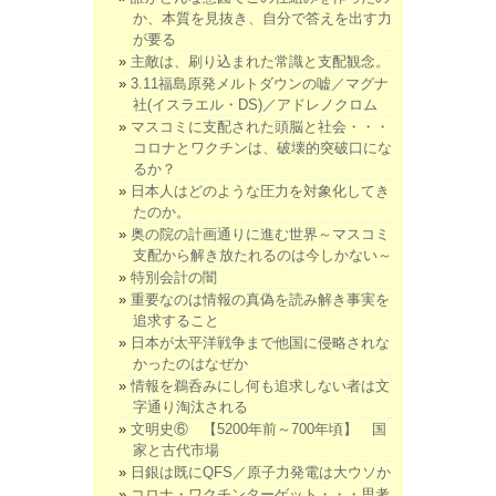
か、本質を見抜き、自分で答えを出す力
が要る
主敵は、刷り込まれた常識と支配観念。
3.11福島原発メルトダウンの嘘／マグナ
社(イスラエル・DS)／アドレノクロム
マスコミに支配された頭脳と社会・・・
コロナとワクチンは、破壊的突破口にな
るか？
日本人はどのような圧力を対象化してき
たのか。
奥の院の計画通りに進む世界～マスコミ
支配から解き放たれるのは今しかない～
特別会計の闇
重要なのは情報の真偽を読み解き事実を
追求すること
日本が太平洋戦争まで他国に侵略されな
かったのはなぜか
情報を鵜呑みにし何も追求しない者は文
字通り淘汰される
文明史⑥ 【5200年前～700年頃】 国
家と古代市場
日銀は既にQFS／原子力発電は大ウソか
コロナ・ワクチンターゲット・・・思考