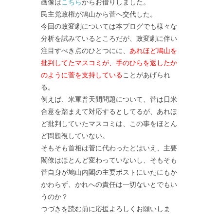
画像は
こちら
からお借りしました。
民主党政権が鳩山から菅へ交代した。
今回の政変劇については本ブログでも様々な
分析を試みているところだが、政変劇に伴い
注目すべき点のひとつにに、
あれほど鳩山を
批判してたマスコミが、手のひらを返したか
のように菅を支持している
ことがあげられ
る。
例えば、米軍普天間問題について、菅は日米
合意を踏まえて対応するとしてるが、あれほ
ど批判していたマスコミは、この事をほとん
ど問題視していない。
そもそも首相は菅に代わったとはいえ、主要
閣僚はほとんど変わっていないし、そもそも
菅自身が鳩山内閣の主要ポストにいたにもか
かわらず、かれへの責任は一切ないとでもい
うのか？
つづきを読む前に応援よろしくお願いしま