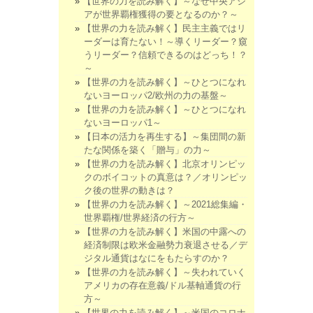
【世界の力を読み解く】～なぜ中央アジ
アが世界覇権獲得の要となるのか？～
【世界の力を読み解く】民主主義ではリ
ーダーは育たない！～導くリーダー？窺
うリーダー？信頼できるのはどっち！？
～
【世界の力を読み解く】～ひとつになれ
ないヨーロッパ2/欧州の力の基盤～
【世界の力を読み解く】～ひとつになれ
ないヨーロッパ1～
【日本の活力を再生する】～集団間の新
たな関係を築く「贈与」の力～
【世界の力を読み解く】北京オリンピッ
クのボイコットの真意は？／オリンピッ
ク後の世界の動きは？
【世界の力を読み解く】～2021総集編・
世界覇権/世界経済の行方～
【世界の力を読み解く】米国の中露への
経済制限は欧米金融勢力衰退させる／デ
ジタル通貨はなにをもたらすのか？
【世界の力を読み解く】～失われていく
アメリカの存在意義/ドル基軸通貨の行
方～
【世界の力を読み解く】～米国のコロナ