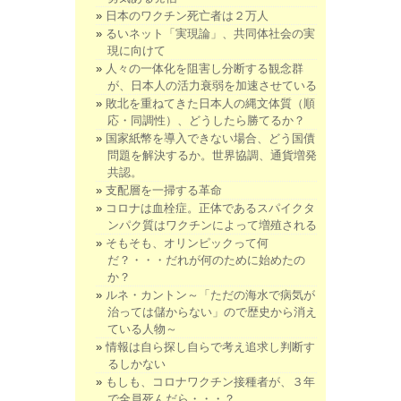
日本のワクチン死亡者は２万人
るいネット「実現論」、共同体社会の実
現に向けて
人々の一体化を阻害し分断する観念群
が、日本人の活力衰弱を加速させている
敗北を重ねてきた日本人の縄文体質（順
応・同調性）、どうしたら勝てるか？
国家紙幣を導入できない場合、どう国債
問題を解決するか。世界協調、通貨増発
共認。
支配層を一掃する革命
コロナは血栓症。正体であるスパイクタ
ンパク質はワクチンによって増殖される
そもそも、オリンピックって何
だ？・・・だれが何のために始めたの
か？
ルネ・カントン～「ただの海水で病気が
治っては儲からない」ので歴史から消え
ている人物～
情報は自ら探し自らで考え追求し判断す
るしかない
もしも、コロナワクチン接種者が、３年
で全員死んだら・・・？