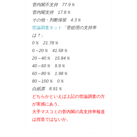
菅内閣不支持 77.9％
菅内閣支持 17.8％
その他・判断保留 4.3％
世論調査ネット
「菅総理の支持率
は？」
0％ 21.78％
0～20％ 41.58％
20～40％ 15.84％
40～60％ 9.9％
60～80％ 1.98％
80～100％ 0％
白紙票 8.91％
どちらかといえば上記の世論調査の方
が実感にあう。
大手マスコミの菅内閣の高支持率報道
は捏造ではないか。