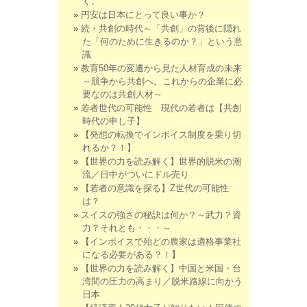
く。
円安は日本にとって良い事か？
続・共創の時代～「共創」の背後に隠れ
た「何のために生きるのか？」という意
識
教育50年の変遷から見た人材育成の未来
～競争から共創へ。これからの企業に必
要なのは共創人材～
若者世代の可能性 現代の若者は【共創
時代の申し子】
【発想の転換でインボイス制度を乗り切
れるか？！】
【世界の力を読み解く】世界的脱米の潮
流／日中がついにドル売り
【若者の意識を探る】Z世代の可能性
は？
スイスの強さの秘訣は何か？～武力？資
力？それとも・・・～
【インボイスで殆どの農家は適格事業社
になる必要がある？！】
【世界の力を読み解く】中国と米国・台
湾間の圧力の高まり／脱米路線に向かう
日本