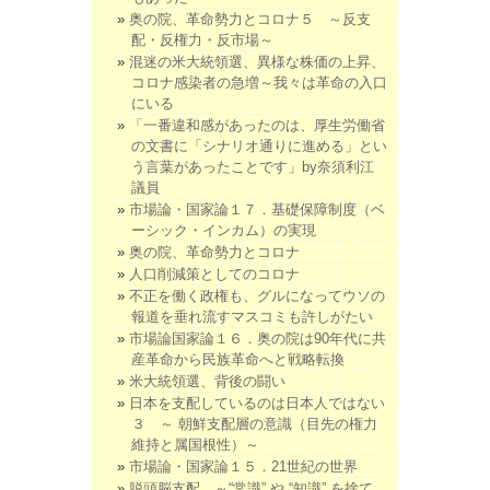
奥の院、革命勢力とコロナ５ ～反支
配・反権力・反市場～
混迷の米大統領選、異様な株価の上昇、
コロナ感染者の急増～我々は革命の入口
にいる
「一番違和感があったのは、厚生労働省
の文書に「シナリオ通りに進める」とい
う言葉があったことです」by奈須利江
議員
市場論・国家論１７．基礎保障制度（ベ
ーシック・インカム）の実現
奥の院、革命勢力とコロナ
人口削減策としてのコロナ
不正を働く政権も、グルになってウソの
報道を垂れ流すマスコミも許しがたい
市場論国家論１６．奥の院は90年代に共
産革命から民族革命へと戦略転換
米大統領選、背後の闘い
日本を支配しているのは日本人ではない
３ ～ 朝鮮支配層の意識（目先の権力
維持と属国根性）～
市場論・国家論１５．21世紀の世界
脱頭脳支配 ～“常識” や “知識” を捨て、