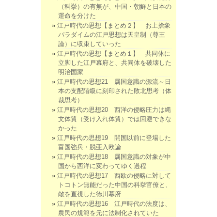
（科挙）の有無が、中国・朝鮮と日本の
運命を分けた
江戸時代の思想【まとめ２】 お上捨象
パラダイムの江戸思想は天皇制（尊王
論）に収束していった
江戸時代の思想【まとめ１】 共同体に
立脚した江戸幕府と、共同体を破壊した
明治国家
江戸時代の思想21 属国意識の源流～日
本の支配階級に刻印された敗北思考（体
裁思考）
江戸時代の思想20 西洋の侵略圧力は縄
文体質（受け入れ体質）では回避できな
かった
江戸時代の思想19 開国以前に登場した
富国強兵・脱亜入欧論
江戸時代の思想18 属国意識の対象が中
国から西洋に変わってゆく過程
江戸時代の思想17 西欧の侵略に対して
トコトン無能だった中国の科挙官僚と、
敵を直視した徳川幕府
江戸時代の思想16 江戸時代の法度は、
農民の規範を元に法制化されていた