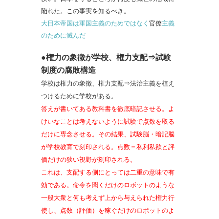
陥れた。
この事実を知るべき。
大日本帝国は軍国主義のためではなく
官僚
主義
のために滅んだ
●権力の象徴が学校、
権力支配⇒試験
制度の腐敗構造
学校は権力の象徴、権力支配⇒法治主義を植え
つけるために学校がある。
答えが書いてある教科書を徹底暗記させる。よ
けいなことは考えないように試験で点数を取る
だけに専念させる。
その結果、試験脳・暗記脳
が学校教育で刻印される。点数＝私利私欲と評
価だけの狭い視野が刻印される。
これは、支配する側にとっては二重の意味で有
効である。命令を聞くだけのロボットのような
一般大衆と何も考えず上から与えられた権力行
使し、点数（評価）を稼ぐだけのロボットのよ