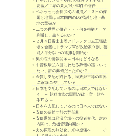
要塞／世界の要人14,060件の辞任
ベネッセ元会長(DS)の逮捕／１３日の停
電と地震は日本国内のDS掃討と地下基
地の撃破か
二つの世界が併存・・・何を根拠として
判断し、生きるのか？
２月４日富士山麓アドレノクロム工場破
壊を合図にトランプ軍が政治家９割、芸
能人半分以上の逮捕を開始か
奥の院の情報開示→日本はどうなる
中曽根康弘３度にわたる葬儀の謎～いっ
たい、誰の葬儀だったのか？
金貸し支配が終わる、民族派主導の世界
に急激に移行している
日本を支配しているのは日本人ではない
４ ～ 朝鮮血族の閨閥が政・官・財を
牛耳る ～
日本を支配しているのは日本人ではない
安倍の逮捕寸前の辞任劇
安倍退陣は経済崩壊への役者交代。次の
内閣は、危機管理内閣か？
力の原理の無効化、米中崩壊へ・・・そ
して日本の方向性