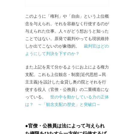
このように「権利」や「自由」という上位概
念を与えられ、それを容赦なく行使するのが
与えられた仕事。人々がどう想おうと知った
ことではない。原発で裁判やっても現状維持
しか出てこないのが象徴的。
裁判官はどの
ようにして判決を下すのか？
また上記を見て分かるようにお上による権力
支配、これも上位観念・制度(近代思想→民
主主義)を設計した金貸し奥の院とそれを行
使する役人（官僚・公務員）の二重構造にな
っている。
世の中を動かしている力の正体
は？ ～「観念支配の歴史」と突破口～
●官僚・公務員は法によって与えられ
た権限をひたすら一方的に行使するば