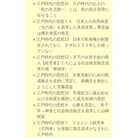
江戸時代の思想15 江戸時代のお上の
「民の生活第一」とは、民の自主管理に
任せること
江戸時代の思想１４ 日本人の共同体質
（古の道）を追求した本居宣長→尊皇論
は縄文体質の肯定
江戸時代の思想13 日本で私有権が制度
化されてから、わずか１５０年しか経っ
ていない
江戸時代の思想12～天下の台所大坂の商
人【経営者】たちによる社会統合観念追
求の場「懐徳堂」～
江戸時代の思想11 大衆支配のための既
成観念を全的に否定し、新概念を創出し
ようとした安藤昌益
江戸時代の思想10 市場拡大に歯止めを
かける制度を構想した荻生徂徠の思想
江戸時代の思想８ 仏教を否定し、朱子
学→神道と社会統合観念を追求した山崎
闇斎
江戸時代の思想７ イエという経営体
（共同体）を母胎に観念追求がなされた
江戸時代