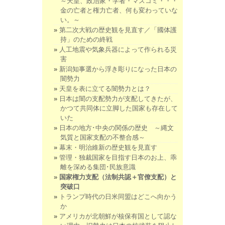
～天皇、政治家・学者・マスコミ・・・
金の亡者と権力亡者、何も変わっていな
い。～
第二次大戦の歴史観を見直す／「國体護
持」のための終戦
人工地震や気象兵器によって作られる災
害
新潟知事選から浮き彫りになった日本の
闇勢力
天皇を表に立てる闇勢力とは？
日本は闇の支配勢力が支配してきたが、
かつて共同体に立脚した国家も存在して
いた
日本の地方･中央の関係の歴史 ～縄文
気質と国家支配の不整合感～
幕末・明治維新の歴史観を見直す
管理・独裁国家を目指す日本のお上、乖
離を深める集団･民族意識
国家権力支配（法制共認＋官僚支配）と
突破口
トランプ時代の日米同盟はどこへ向かう
か
アメリカが北朝鮮が核保有国として認な