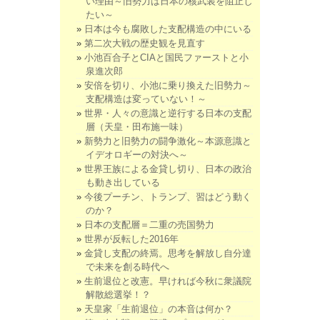
い理由～旧勢力は日本の核武装を阻止し
たい～
日本は今も腐敗した支配構造の中にいる
第二次大戦の歴史観を見直す
小池百合子とCIAと国民ファーストと小
泉進次郎
安倍を切り、小池に乗り換えた旧勢力～
支配構造は変っていない！～
世界・人々の意識と逆行する日本の支配
層（天皇・田布施一味）
新勢力と旧勢力の闘争激化～本源意識と
イデオロギーの対決へ～
世界王族による金貸し切り、日本の政治
も動き出している
今後プーチン、トランプ、習はどう動く
のか？
日本の支配層＝二重の売国勢力
世界が反転した2016年
金貸し支配の終焉。思考を解放し自分達
で未来を創る時代へ
生前退位と改憲。早ければ今秋に衆議院
解散総選挙！？
天皇家「生前退位」の本音は何か？