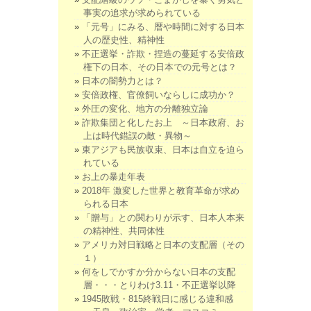
事実の追求が求められている
「元号」にみる、暦や時間に対する日本
人の歴史性、精神性
不正選挙・詐欺・捏造の蔓延する安倍政
権下の日本、その日本での元号とは？
日本の闇勢力とは？
安倍政権、官僚飼いならしに成功か？
外圧の変化、地方の分離独立論
詐欺集団と化したお上 ～日本政府、お
上は時代錯誤の敵・異物～
東アジアも民族収束、日本は自立を迫ら
れている
お上の暴走年表
2018年 激変した世界と教育革命が求め
られる日本
「贈与」との関わりが示す、日本人本来
の精神性、共同体性
アメリカ対日戦略と日本の支配層（その
１）
何をしでかすか分からない日本の支配
層・・・とりわけ3.11・不正選挙以降
1945敗戦・815終戦日に感じる違和感