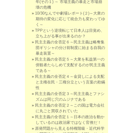
年(その１) ～ 市場主義の暴走と市場崩
壊の危機
10/30なんでや劇場レポート(２)～大衆の
期待の変化に応じて統合力も変わってゆ
く～
TPPという逆境転じて日本人は目覚め、
立ち上がる事が出来るのか？
民主主義の全否定６～民主主義は略奪集
団ギリシャの分け前制度に始まる自我の
暴走装置～
民主主義の全否定５～大衆を私益第一の
傍観者たらしめて支配するのが民主主義
である～
民主主義の全否定４～金貸しによる支配
と主権在民・三権分立という言葉の欺瞞
性
民主主義の全否定３～民主主義とファシ
ズムは同じ穴のムジナである
民主主義の全否定２～この国は電力会社
に丸ごと買収されていた
民主主義の全否定１～日本の政治を動か
しているのは政治家ではなく官僚だ！
原発問題から見える特権階級・近代科学