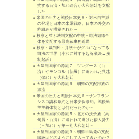
抗する百済・加耶連合が大和朝廷を支配
した
米国の圧力と戦後日本史８～対米自主派
の登場と日本の米露戦略。日本の外交の
枠組みが構築された～
検察と並ぶ法制支配の中核＝司法組織全
体を支配する最高裁事務総局
検察・裁判所・弁護士がグルになってる
司法の世界（小沢に対する起訴議決→強
制起訴）
天皇制国家の源流７ ツングース（百
済）やモンゴル（新羅）に追われた呉越
（伽耶）が大和朝廷
天皇制国家の源流６ 朝鮮の支配部族の
源流
米国の圧力と戦後日本史６ ~サンフラン
シスコ講和条約と日米安保条約。戦後民
主主義体制とは何だったのか～
天皇制国家の源流５～北方の扶余族（高
句麗・百済）に追われて逃げた倭人勢力
（＝加耶）が第一期大和朝廷～
天皇制国家の源流３～朝鮮半島発の支配
階級はどのようにして入ってきたのか？