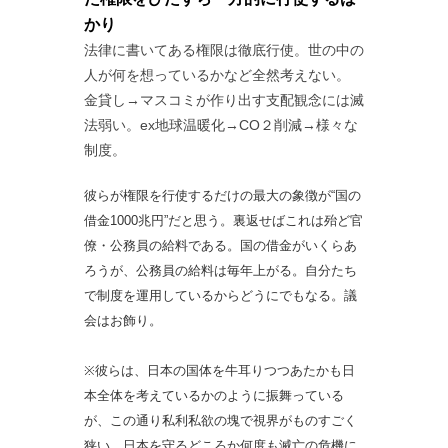
かり
法律に書いてある権限は徹底行使。世の中の
人が何を想っているかなど全然考えない。
金貸し→マスコミが作り出す支配観念には滅
法弱い。ex地球温暖化→CO２削減→様々な
制度。
彼らが権限を行使するだけの最大の象徴が“国の
借金1000兆円”だと思う。裏返せばこれは殆ど官
僚・公務員の給料である。国の借金がいくらあ
ろうが、公務員の給料は毎年上がる。自分たち
で制度を運用しているからどうにでもなる。議
会はお飾り。
※彼らは、日本の国体を牛耳りつつあたかも日
本全体を考えているかのように振舞っている
が、この通り私利私欲の塊で視界がものすごく
狭い。日本を守るどころか何度も滅亡の危機に