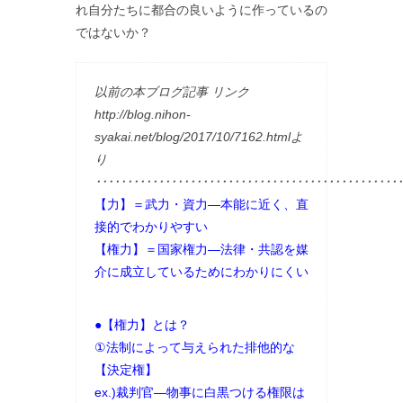
れ自分たちに都合の良いように作っているの
ではないか？
以前の本ブログ記事 リンク
http://blog.nihon-
syakai.net/blog/2017/10/7162.htmlよ
り
･････････････････････････････････････････････････
【力】＝武力・資力―本能に近く、直
接的でわかりやすい
【権力】＝国家権力―法律・共認を媒
介に成立しているためにわかりにくい
●【権力】とは？
①法制によって与えられた排他的な
【決定権】
ex.)裁判官―物事に白黒つける権限は