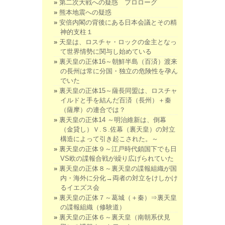
第二次大戦への疑惑 プロローグ
熊本地震への疑惑
安倍内閣の背後にある日本会議とその精
神的支柱１
天皇は、ロスチャ・ロックの金主となっ
て世界情勢に関与し始めている
裏天皇の正体16～朝鮮半島（百済）渡来
の長州は常に分国・独立の危険性を孕ん
でいた
裏天皇の正体15～薩長同盟は、ロスチャ
イルドと手を結んだ百済（長州）＋秦
（薩摩）の連合では？
裏天皇の正体14 ～明治維新は、倒幕
（金貸し）Ｖ.Ｓ.佐幕（裏天皇）の対立
構造によって引き起こされた。～
裏天皇の正体９～江戸時代鎖国下でも日
VS欧の諜報合戦が繰り広げられていた
裏天皇の正体８～裏天皇の諜報組織が国
内・海外に分化→両者の対立をけしかけ
るイエズス会
裏天皇の正体７～葛城（＋秦）⇒裏天皇
の諜報組織（修験道）
裏天皇の正体６～裏天皇（南朝系伏見