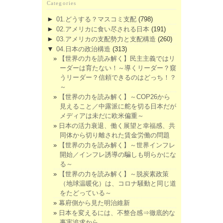
Categories
►
01.どうする？マスコミ支配
(798)
►
02.アメリカに食い尽される日本
(191)
►
03.アメリカの支配勢力と支配構造
(260)
▼
04.日本の政治構造
(313)
【世界の力を読み解く】民主主義ではリ
ーダーは育たない！～導くリーダー？窺
うリーダー？信頼できるのはどっち！？
～
【世界の力を読み解く】～COP26から
見えること／中露派に舵を切る日本だが
メディアは未だに欧米偏重～
日本の活力衰退、働く展望と幸福感、共
同体から切り離された賃金労働の問題
【世界の力を読み解く】～世界インフレ
開始／インフレ誘導の騙しも明らかにな
る～
【世界の力を読み解く】～脱炭素政策
（地球温暖化）は、コロナ騒動と同じ道
をたどっている～
幕府側から見た明治維新
日本を変えるには、不整合感⇒徹底的な
事実追求から