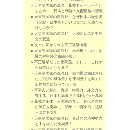
天皇制国家の源流（葛城ネットワーク）
まとめ１ 日本と朝鮮の支配部族の源流
天皇制国家の源流15 なぜ日本の歴史書
（記紀）は事実とかけはなれた記述だら
けなのか？
天皇制国家の源流14 大和朝廷の対中外
交の変遷
次々に寄せられる不正選挙情報！
天皇制国家の源流13 高句麗・百済・新
羅の対中外交路線の違い
不正選挙だった衆院選。そして、これか
ら日本はどうなる？
天皇制国家の源流11 高句麗に滅ぼされ
た北百済の継体勢力が東国勢力を味方に
応神勢力に取って代わる
軍事力と財力、資源・物流力、外交力を
有する、日本列島最強の集団だった葛城
葛城の正体 三国志の呉ｏｒ秦代の徐福
が伊豆を拠点に、関東・中部東海～近畿
～出雲を支配
天皇制国家の源流10 百済発の応神勢力
と手を組んだ葛城勢力
天皇制国家の源流９ 高句麗や新羅に対