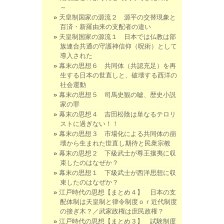
～
天皇制国家の源流２ 源平の交替現象と
百済・新羅由来の支配者の違い
天皇制国家の源流１ 日本では仏教は部
族連合共通の守護神信仰（呪術）として
導入された
幕末の思想６ 共同体（共認充足）を再
生する日本の世直しと、破壊する西洋の
社会運動
幕末の思想５ 司馬史観の嘘、歴史小説
家の罪
幕末の思想４ 吉田松陰は単なるテロリ
ストに過ぎない！！
幕末の思想３ 市場化による共同体の崩
壊から生まれた世直し期待と民衆宗教
幕末の思想２ 下級武士が尊王攘夷に収
束したのはなぜか？
幕末の思想１ 下級武士が西洋思想に収
束したのはなぜか？
江戸時代の思想【まとめ４】 日本の支
配体制は天皇制と律令制度ｏｒ近代制度
の接ぎ木？／武家政権は庶民政権？
江戸時代の思想【まとめ３】 試験制度