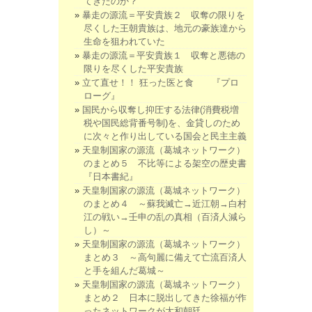
てきたのか？
暴走の源流＝平安貴族２ 収奪の限りを
尽くした王朝貴族は、地元の豪族達から
生命を狙われていた
暴走の源流＝平安貴族１ 収奪と悪徳の
限りを尽くした平安貴族
立て直せ！！ 狂った医と食 『プロ
ローグ』
国民から収奪し抑圧する法律(消費税増
税や国民総背番号制)を、金貸しのため
に次々と作り出している国会と民主主義
天皇制国家の源流（葛城ネットワーク）
のまとめ５ 不比等による架空の歴史書
『日本書紀』
天皇制国家の源流（葛城ネットワーク）
のまとめ４ ～蘇我滅亡→近江朝→白村
江の戦い→壬申の乱の真相（百済人減ら
し）～
天皇制国家の源流（葛城ネットワーク）
まとめ３ ～高句麗に備えて亡流百済人
と手を組んだ葛城～
天皇制国家の源流（葛城ネットワーク）
まとめ２ 日本に脱出してきた徐福が作
ったネットワークが大和朝廷