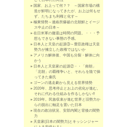
国家、お上って何？？ ～国家市場の構
造が鮮明になってきたが、お上は何もせ
ず、たちまち利権と化す～
極東情勢～連絡所爆破の北朝鮮とイージ
ス中止の日本～
在日米軍の撤退は時間の問題。・・・予
想もできない事態の予感。
日本人と天皇の起源③～豊臣政権は天皇
勢力が擁立した政権ではないか
アメリカ解体後、中国も分裂・解体に向
かう
日本人と天皇家の起源②・・「南朝」
「北朝」の覇権争いと、それらを陰で操
ってきた秦氏
ゴーンの逃走劇から見える世界情勢
2020年、思考停止とお上の劣化が進む。
それに代わる仕組みを作るしかない‼
2019年。民族収束が進む世界と旧勢力か
らの脱出に軸足を置いた日本
現在の政治状況、安部内閣と背後の闇勢
力
天皇家(日本の闇勢力)とキッシンジャー
による安倍おろし