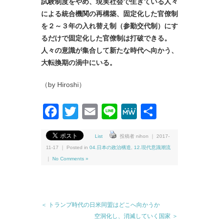
試験制度をやめ、現実社会で生きている人々
による統合機関の再構築、固定化した官僚制
を２～３年の入れ替え制（参勤交代制）にす
るだけで固定化した官僚制は打破できる。
人々の意識が集合して新たな時代へ向かう、
大転換期の渦中にいる。
（by Hiroshi）
Facebook
Twitter
Email
Line
MeWe
共
有
List
投稿者 nihon ｜ 2017-
11-17 ｜ Posted in
04.日本の政治構造
,
12.現代意識潮流
｜
No Comments »
＜ トランプ時代の日米同盟はどこへ向かうか
空洞化し、消滅していく国家 ＞