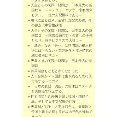
天皇とその閨閥・財閥は、日本最大の売
国奴４ ～マスコミ・ヤクザ、宗教団体
もグル、一連の支配機構である～
現代に至る従米、金貸し支配の路線。そ
の原点は中曽根政権
天皇とその閨閥・財閥は、日本最大の売
国奴２ ～国際金融同盟・金貸しの手先
となり、戦争ビジネスで大儲け～
「統合」なき「分化」は諸問題の根本解
決には至らない～東洋医学と江戸時代の
統治機構に学ぶ～
天皇とその閨閥・財閥は、日本最大の売
国奴
首里城はもともと赤くなかった
人工台風か？～国家は生き残るために何
でもする～その２
「日本の衰退、凋落」の実体は？データ
と実数値で検証する。
世界情勢と近未来予測：韓国・朝鮮半
島、そして日本支配層の行方
天皇制と戦争～太平洋戦争は、天皇制と
帝国主義を維持するが故の当然の帰結で
あった