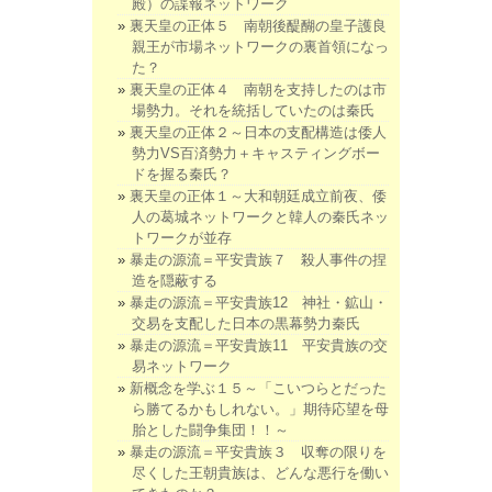
殿）の諜報ネットワーク
裏天皇の正体５ 南朝後醍醐の皇子護良
親王が市場ネットワークの裏首領になっ
た？
裏天皇の正体４ 南朝を支持したのは市
場勢力。それを統括していたのは秦氏
裏天皇の正体２～日本の支配構造は倭人
勢力VS百済勢力＋キャスティングボー
ドを握る秦氏？
裏天皇の正体１～大和朝廷成立前夜、倭
人の葛城ネットワークと韓人の秦氏ネッ
トワークが並存
暴走の源流＝平安貴族７ 殺人事件の捏
造を隠蔽する
暴走の源流＝平安貴族12 神社・鉱山・
交易を支配した日本の黒幕勢力秦氏
暴走の源流＝平安貴族11 平安貴族の交
易ネットワーク
新概念を学ぶ１５～「こいつらとだった
ら勝てるかもしれない。」期待応望を母
胎とした闘争集団！！～
暴走の源流＝平安貴族３ 収奪の限りを
尽くした王朝貴族は、どんな悪行を働い