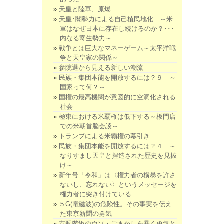
天皇と陸軍、原爆
天皇･闇勢力による自己植民地化 ～米
軍はなぜ日本に存在し続けるのか？･･･
内なる寄生勢力～
戦争とは巨大なマネーゲーム～太平洋戦
争と天皇家の関係～
参院選から見える新しい潮流
民族・集団本能を開放するには？９ ～
国家って何？～
国権の最高機関が意図的に空洞化される
社会
極東における米覇権は低下する～板門店
での米朝首脳会談～
トランプによる米覇権の幕引き
民族・集団本能を開放するには？４ ～
なりすまし天皇と捏造された歴史を見抜
け～
新年号「令和」は〈権力者の横暴を許さ
ないし、忘れない〉というメッセージを
権力者に突き付けている
５G(電磁波)の危険性。その事実を伝え
た東京新聞の勇気
支配階級のウソ・ごまかしを暴く勇気と