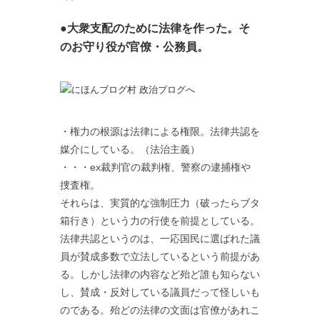
●大衆支配のために法律を作った。そ
のお守り役が官僚・公務員。
・権力の根源は法律による権限。法律共認を
媒介にしている。（法治主義）
・・・ex裁判官の裁判権、警察の逮捕権や
捜査権。
それらは、実質的な強制圧力（破ったらブタ
箱行き）という力の行使を前提としている。
法律共認というのは、一応国民に選ばれた議
員が賛成多数で立法しているという前提があ
る。しかし法律の内容など殆ど誰も知らない
し、賛成・反対している議員だって怪しいも
のである。殆どの法律の文面は官僚があれこ