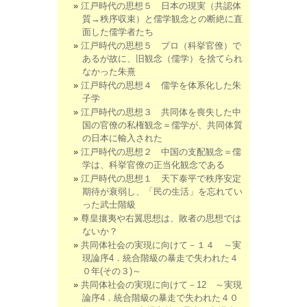
江戸時代の思想５ 日本の現実（共認体
質→秩序収束）と儒学観念との断絶に直
面した儒学者たち
江戸時代の思想５ プロ（科挙官僚）で
あるが故に、旧観念（儒学）を捨てられ
なかった朱熹
江戸時代の思想４ 儒学を体系化した朱
子学
江戸時代の思想３ 共同体を喪失した中
国の官僚の私権観念＝儒学が、共同体質
の日本に輸入された
江戸時代の思想２ 中国の支配観念＝儒
学は、科挙官僚の正当化観念である
江戸時代の思想１ 天下泰平で秩序安定
期待が衰弱し、「民の生活」を忘れてい
った武士階級
尊皇攘夷や右翼思想は、敗者の思想では
ないか？
共同体社会の実現に向けて－１４ ～実
現論序4．統合階級の暴走で失われた４
０年(その３)～
共同体社会の実現に向けて－12 ～実現
論序4．統合階級の暴走で失われた４０