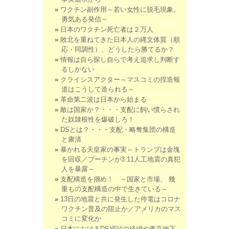
ワクチン副作用～若い女性に脱毛現象。
勇気ある発信～
日本のワクチン死亡者は２万人
敗北を重ねてきた日本人の縄文体質（順
応・同調性）、どうしたら勝てるか？
情報は自ら探し自らで考え追求し判断す
るしかない
クライシスアクター～マスコミの捏造報
道はこうして造られる～
革命第二波は日本から始まる
敵は国家か？・・・支配に飼い慣らされ
た奴隷根性を爆破しろ！
DSとは？・・・支配・略奪集団の構造
と粛清
暴かれる天皇家の事実～トランプは金塊
を回収／プーチンが3.11人工地震の真犯
人を暴露～
支配構造を掴め！ ～国家と市場、 幾
重もの支配構造の中で生きている～
13日の地震と共に発生した停電はコロナ
ワクチン普及の阻止か／アメリカのマス
コミに変化か
日本におけるDS掃討の経緯や東京地下