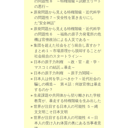
の問題性８ ～特権階級＝試験エリート
の悪行～
原発問題から見える特権階級・近代科学
の問題性７～安全性を置き去りにし
た“安全神話”
原発問題から見える特権階級・近代科学
の問題性６ ～福島の原子力発電所の危
機は官僚政治による人災である～
集団を超えた社会をどう統合し直すか？
まとめ１～市場原理から脱却することが
社会統合のスタートライン～
日本の原子力利権 ～政・官・産・学・
マスコミの結託→暴走～
日本の原子力利権 ～原子力閨閥～
日本人は何を学ぶべきか？～近代社会の
騙しの構造～ 第４話：何故官僚は暴走
するのか？
生産課題や共同体から切り離された学校
教育が、暴走する特権階級を生み出した
世界が注目する日本人の可能性 ５～縄
文文明こそ日本文明
世界が注目する日本人の可能性 ４～日
本人の受け入れ体質の奥にある当事者意