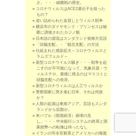
さ。・・・細菌戦の歴史。
コロナウィルスはACE2遺伝子を狙った
もの？
追い詰められた金貸しとウィルス戦争
横浜市のダイヤモンド・プリンセスは秘
匿に誘致されたカジノ船
日本語の源流はスンダランド発南方言語
「頭脳支配」・「観念支配」の方法
仕組まれた感染拡大～コロナウィルスと
ラムズフェルド～
新型コロナウイルス騒ぎ・・・戦争を起
こすのが不可能になって、気象兵器・ウ
ィルステロ。最後に残るのはマスコミと
頭脳支配への依存。
新型コロナウィルスは人工ウィルスか
警察国家に突き進む日本、それは何故
か？
人類の起源は東南アジア。言語もスンダ
ランドから拡散か。
米バブル（国債経済）崩壊の兆
し、・・・中央銀行システムの終焉と国
家紙幣への転換は待ったなし
イランの司令官殺害とアメリカへの報復