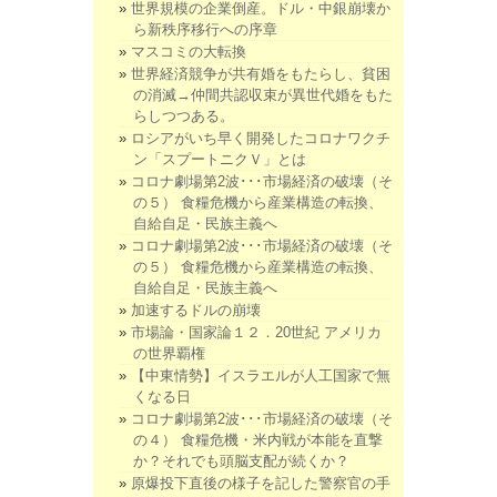
世界規模の企業倒産。ドル・中銀崩壊か
ら新秩序移行への序章
マスコミの大転換
世界経済競争が共有婚をもたらし、貧困
の消滅→仲間共認収束が異世代婚をもた
らしつつある。
ロシアがいち早く開発したコロナワクチ
ン「スプートニクＶ」とは
コロナ劇場第2波･･･市場経済の破壊（そ
の５） 食糧危機から産業構造の転換、
自給自足・民族主義へ
コロナ劇場第2波･･･市場経済の破壊（そ
の５） 食糧危機から産業構造の転換、
自給自足・民族主義へ
加速するドルの崩壊
市場論・国家論１２．20世紀 アメリカ
の世界覇権
【中東情勢】イスラエルが人工国家で無
くなる日
コロナ劇場第2波･･･市場経済の破壊（そ
の４） 食糧危機・米内戦が本能を直撃
か？それでも頭脳支配が続くか？
原爆投下直後の様子を記した警察官の手