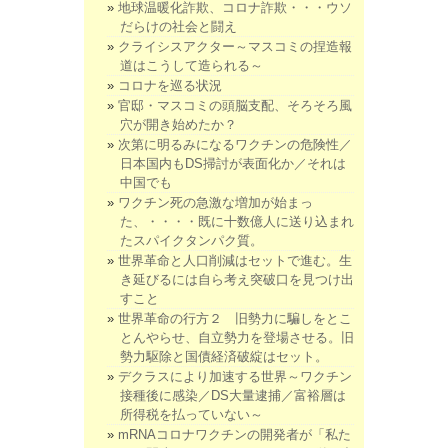
地球温暖化詐欺、コロナ詐欺・・・ウソ
だらけの社会と闘え
クライシスアクター～マスコミの捏造報
道はこうして造られる～
コロナを巡る状況
官邸・マスコミの頭脳支配、そろそろ風
穴が開き始めたか？
次第に明るみになるワクチンの危険性／
日本国内もDS掃討が表面化か／それは
中国でも
ワクチン死の急激な増加が始まっ
た、・・・・既に十数億人に送り込まれ
たスパイクタンパク質。
世界革命と人口削減はセットで進む。生
き延びるには自ら考え突破口を見つけ出
すこと
世界革命の行方２ 旧勢力に騙しをとこ
とんやらせ、自立勢力を登場させる。旧
勢力駆除と国債経済破綻はセット。
デクラスにより加速する世界～ワクチン
接種後に感染／DS大量逮捕／富裕層は
所得税を払っていない～
mRNAコロナワクチンの開発者が「私た