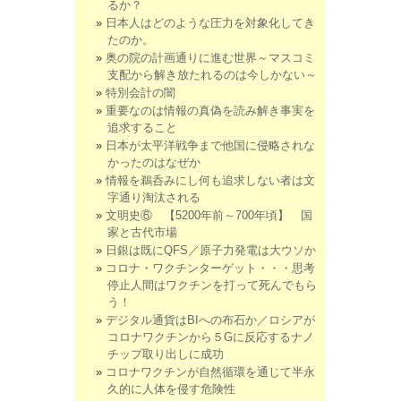
るか？
日本人はどのような圧力を対象化してき
たのか。
奥の院の計画通りに進む世界～マスコミ
支配から解き放たれるのは今しかない～
特別会計の闇
重要なのは情報の真偽を読み解き事実を
追求すること
日本が太平洋戦争まで他国に侵略されな
かったのはなぜか
情報を鵜呑みにし何も追求しない者は文
字通り淘汰される
文明史⑥ 【5200年前～700年頃】 国
家と古代市場
日銀は既にQFS／原子力発電は大ウソか
コロナ・ワクチンターゲット・・・思考
停止人間はワクチンを打って死んでもら
う！
デジタル通貨はBIへの布石か／ロシアが
コロナワクチンから５Gに反応するナノ
チップ取り出しに成功
コロナワクチンが自然循環を通じて半永
久的に人体を侵す危険性