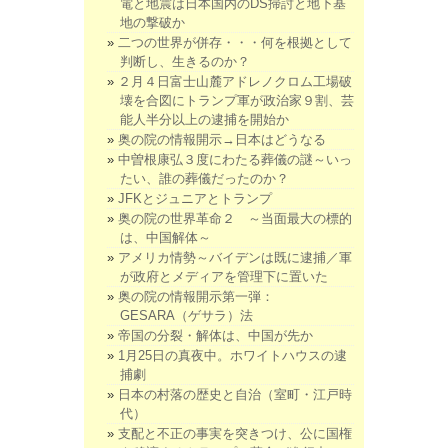
電と地震は日本国内のDS掃討と地下基
地の撃破か
二つの世界が併存・・・何を根拠として
判断し、生きるのか？
２月４日富士山麓アドレノクロム工場破
壊を合図にトランプ軍が政治家９割、芸
能人半分以上の逮捕を開始か
奥の院の情報開示→日本はどうなる
中曽根康弘３度にわたる葬儀の謎～いっ
たい、誰の葬儀だったのか？
JFKとジュニアとトランプ
奥の院の世界革命２ ～当面最大の標的
は、中国解体～
アメリカ情勢～バイデンは既に逮捕／軍
が政府とメディアを管理下に置いた
奥の院の情報開示第一弾：
GESARA（ゲサラ）法
帝国の分裂・解体は、中国が先か
1月25日の真夜中。ホワイトハウスの逮
捕劇
日本の村落の歴史と自治（室町・江戸時
代）
支配と不正の事実を突きつけ、公に国権