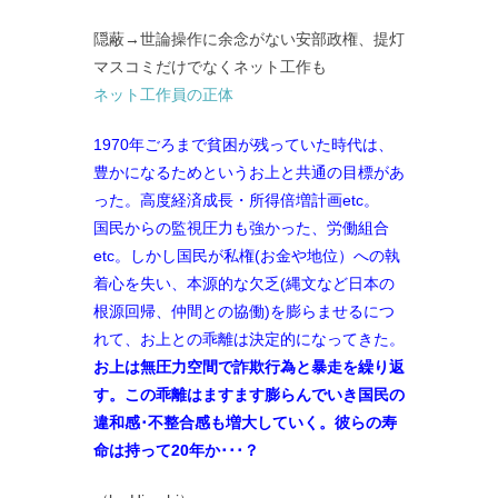
隠蔽→世論操作に余念がない安部政権、提灯
マスコミだけでなくネット工作も
ネット工作員の正体
1970年ごろまで貧困が残っていた時代は、
豊かになるためというお上と共通の目標があ
った。高度経済成長・所得倍増計画etc。
国民からの監視圧力も強かった、労働組合
etc。しかし国民が私権(お金や地位）への執
着心を失い、本源的な欠乏(縄文など日本の
根源回帰、仲間との協働)を膨らませるにつ
れて、お上との乖離は決定的になってきた。
お上は無圧力空間で詐欺行為と暴走を繰り返
す。この乖離はますます膨らんでいき国民の
違和感･不整合感も増大していく。彼らの寿
命は持って20年か･･･？