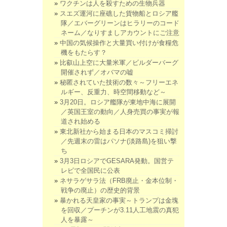
ワクチンは人を殺すための生物兵器
スエズ運河に座礁した貨物船とロシア艦
隊／エバーグリーンはヒラリーのコード
ネーム／なりすましアカウントにご注意
中国の気候操作と大量買い付けが食糧危
機をもたらす？
比叡山上空に大量米軍／ビルダーバーグ
開催されず／オバマの嘘
秘匿されていた技術の数々～フリーエネ
ルギー、反重力、時空間移動など～
3月20日。ロシア艦隊が東地中海に展開
／英国王室の動向／人身売買の事実が報
道され始める
東北新社から始まる日本のマスコミ掃討
／先週末の雷はパソナ(淡路島)を狙い撃
ち
3月3日ロシアでGESARA発動。国営テ
レビで全国民に公表
ネサラゲサラ法（FRB廃止・金本位制・
戦争の廃止）の歴史的背景
暴かれる天皇家の事実～トランプは金塊
を回収／プーチンが3.11人工地震の真犯
人を暴露～