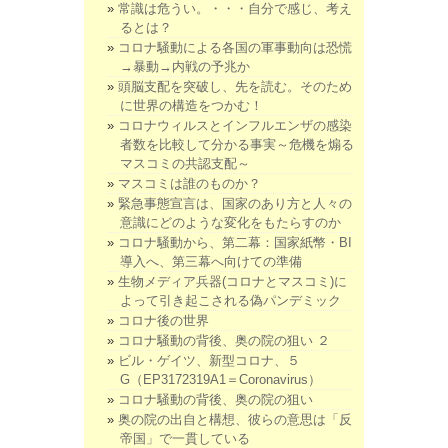
常識は危うい。・・・自分で感じ、考え
るとは？
コロナ騒動による各国の軍事動向は恐慌
→暴動→内戦の予兆か
頭脳支配を突破し、先を読む。そのため
に世界の構造をつかむ！
コロナウィルスとインフルエンザの感染
者数を比較して分かる事実～危機を煽る
マスコミの共認支配～
マスコミは誰のものか？
緊急事態宣言は、国家のあり方と人々の
意識にどのような変化をもたらすのか
コロナ騒動から、第二幕：国家紙幣・BI
導入へ、第三幕へ向けての準備
生物メディア兵器(コロナとマスコミ)に
よって引き起こされる偽パンデミック
コロナ後の世界
コロナ騒動の背後、奥の院の狙い ２
ビル・ゲイツ、新型コロナ、５
G（EP3172319A1＝Coronavirus）
コロナ騒動の背後、奥の院の狙い
奥の院の出自と構想、彼らの意思は「反
帝国」で一貫している