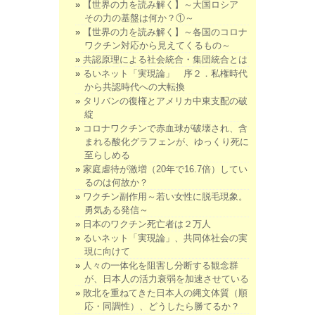
【世界の力を読み解く】～大国ロシア
その力の基盤は何か？①～
【世界の力を読み解く】～各国のコロナ
ワクチン対応から見えてくるもの～
共認原理による社会統合・集団統合とは
るいネット「実現論」 序２．私権時代
から共認時代への大転換
タリバンの復権とアメリカ中東支配の破
綻
コロナワクチンで赤血球が破壊され、含
まれる酸化グラフェンが、ゆっくり死に
至らしめる
家庭虐待が激増（20年で16.7倍）してい
るのは何故か？
ワクチン副作用～若い女性に脱毛現象。
勇気ある発信～
日本のワクチン死亡者は２万人
るいネット「実現論」、共同体社会の実
現に向けて
人々の一体化を阻害し分断する観念群
が、日本人の活力衰弱を加速させている
敗北を重ねてきた日本人の縄文体質（順
応・同調性）、どうしたら勝てるか？