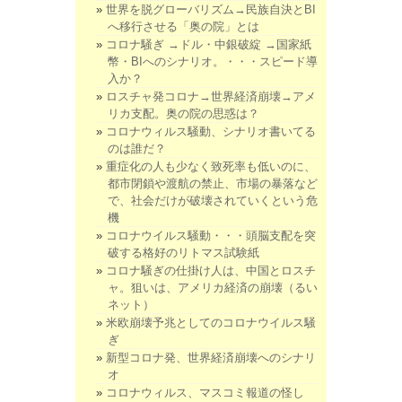
世界を脱グローバリズム→民族自決とBI
へ移行させる「奥の院」とは
コロナ騒ぎ →ドル・中銀破綻 →国家紙
幣・BIへのシナリオ。・・・スピード導
入か？
ロスチャ発コロナ→世界経済崩壊→アメ
リカ支配。奥の院の思惑は？
コロナウィルス騒動、シナリオ書いてる
のは誰だ？
重症化の人も少なく致死率も低いのに、
都市閉鎖や渡航の禁止、市場の暴落など
で、社会だけが破壊されていくという危
機
コロナウイルス騒動・・・頭脳支配を突
破する格好のリトマス試験紙
コロナ騒ぎの仕掛け人は、中国とロスチ
ャ。狙いは、アメリカ経済の崩壊（るい
ネット）
米欧崩壊予兆としてのコロナウイルス騒
ぎ
新型コロナ発、世界経済崩壊へのシナリ
オ
コロナウィルス、マスコミ報道の怪し