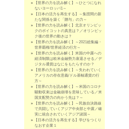
【世界の力を読み解く】～ひとつになれ
ないヨーロッパ1～
【日本の活力を再生する】～集団間の新
たな関係を築く「贈与」の力～
【世界の力を読み解く】北京オリンピッ
クのボイコットの真意は？／オリンピッ
ク後の世界の動きは？
【世界の力を読み解く】～2021総集編・
世界覇権/世界経済の行方～
【世界の力を読み解く】米国の中露への
経済制限は欧米金融勢力衰退させる／デ
ジタル通貨はなにをもたらすのか？
【世界の力を読み解く】～失われていく
アメリカの存在意義/ドル基軸通貨の行
方～
【世界の力を読み解く】～米国のコロナ
騒動収束は金融崩壊を意味している／米
国支配勢力の向かう先は？～
【世界の力を読み解く】～民族自決路線
で共闘していくアジア中央部と中露／確
実に統合されていくアジア諸国～
【日本の活力を再生する】学びをつくり
なおす企業１