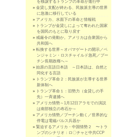
を移譲するトランプの革命が進行中
金貸し支配が終わる、民族派主導の世界
に急激に移行している
アメリカ、水面下の革命と情報戦
トランプが金貸しによって奪われた国家
を国民のもとに取り戻す
戒厳令の発動か。アメリカは合衆国から
共和国へ
転換する世界～オバマゲートの開示／ベ
ンジャミン・ロスチャイルド急死／プー
チン長期政権へ～
始原の言語日本語 ～日本語は、自然と
同化する言語
トランプ革命２：民族派が主導する世界
新体制へ
トランプ革命１：旧勢力（金貸しの手
先）一斉逮捕へ
アメリカ情勢～1月12日アラモでの演説
は南部独立の布石か～
アメリカ情勢／プーチン動く／世界的な
停電は電磁パルス兵器か
緊迫するアメリカ・中国情勢２ 〜トラ
ンプのシナリオ：ロ〇チャと中共CCP