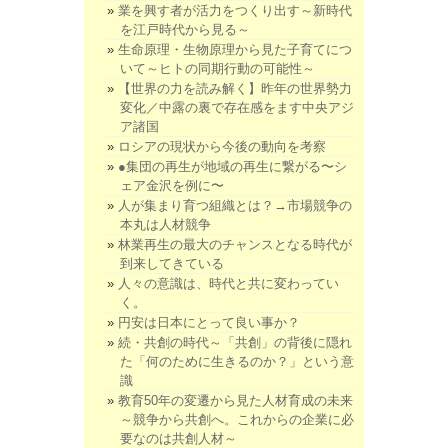
業を興す者が活力をつくり出す～新時代
を江戸時代から見る～
生命原理・生物原理から見た子育てにつ
いて～ヒトの同期行動の可能性～
【世界の力を読み解く】昨年の世界勢力
変化／中露の裏で存在感をます中央アジ
ア諸国
ロシアの現状から今後の動向を考察
●集団の再生が地域の再生に繋がる〜シ
ェア金沢を例に〜
人が集まり育つ組織とは？→市場競争の
本丸は人材競争
林業再生の最大のチャンスとなる時代が
到来してきている
人々の意識は、時代と共に変わってい
く。
円安は日本にとって良い事か？
続・共創の時代～「共創」の背後に隠れ
た「何のために生きるのか？」という意
識
教育50年の変遷から見た人材育成の未来
～競争から共創へ。これからの企業に必
要なのは共創人材～