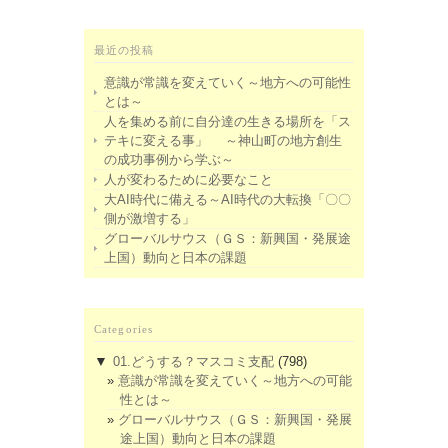
最近の投稿
意識が常識を変えていく～地方への可能性
とは～
人を集める前に自分達の生きる場所を「ス
テキに変える事」 ～神山町の地方創生
の成功事例から学ぶ～
人が変わるために必要なこと
大AI時代に備える～AI時代の大転換「〇〇
側が激増する」
グローバルサウス（ＧＳ：新興国・発展途
上国）動向と日本の課題
Categories
▼
01.どうする？マスコミ支配
(798)
意識が常識を変えていく～地方への可能
性とは～
グローバルサウス（ＧＳ：新興国・発展
途上国）動向と日本の課題