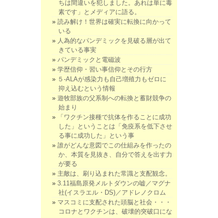
ちは間違いを犯しました。あれは単に毒
素です」とメディアに語る。
読み解け！世界は確実に転換に向かって
いる
人為的なパンデミックを見破る層が出て
きている事実
パンデミックと電磁波
学歴信仰・習い事信仰とその行方
５-ALAが感染力も自己増殖力もゼロに
抑え込むという情報
遊牧部族の父系制への転換と蓄財競争の
始まり
「ワクチン接種で抗体を作ることに成功
した」ということは「免疫系を低下させ
る事に成功した」という事
誰がどんな意図でこの仕組みを作ったの
か、本質を見抜き、自分で答えを出す力
が要る
主敵は、刷り込まれた常識と支配観念。
3.11福島原発メルトダウンの嘘／マグナ
社(イスラエル・DS)／アドレノクロム
マスコミに支配された頭脳と社会・・・
コロナとワクチンは、破壊的突破口にな