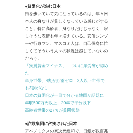
●貧困化が進む日本
街を歩いていて気になっているのは、年々日
本人の身なりが貧しくなっている感じがする
こと。特に高齢者、身なりだけじゃなく、寂
しそうな表情も年々増えている。安倍シンゾ
ーや行政マン、マスコミ人は、自己保身に忙
しくてそういう人々の状況は感じていないの
だろう。
「実質賃金マイナス」 ついに厚労省が認め
た
単身世帯、4割が貯蓄ゼロ 2人以上世帯で
も3割がなし
日本の貧困化が一目で分かる地図が話題に！
年収500万円以上、20年で半分以下
高齢者世帯の27％が貧困状態
●詐欺集団に占拠された日本
アベノミクスの異次元緩和で、日銀が数百兆