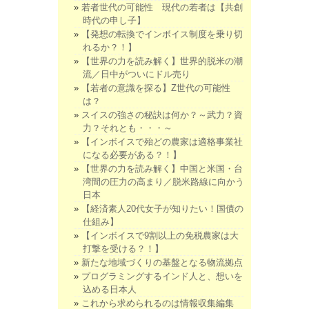
若者世代の可能性 現代の若者は【共創
時代の申し子】
【発想の転換でインボイス制度を乗り切
れるか？！】
【世界の力を読み解く】世界的脱米の潮
流／日中がついにドル売り
【若者の意識を探る】Z世代の可能性
は？
スイスの強さの秘訣は何か？～武力？資
力？それとも・・・～
【インボイスで殆どの農家は適格事業社
になる必要がある？！】
【世界の力を読み解く】中国と米国・台
湾間の圧力の高まり／脱米路線に向かう
日本
【経済素人20代女子が知りたい！国債の
仕組み】
【インボイスで9割以上の免税農家は大
打撃を受ける？！】
新たな地域づくりの基盤となる物流拠点
プログラミングするインド人と、想いを
込める日本人
これから求められるのは情報収集編集