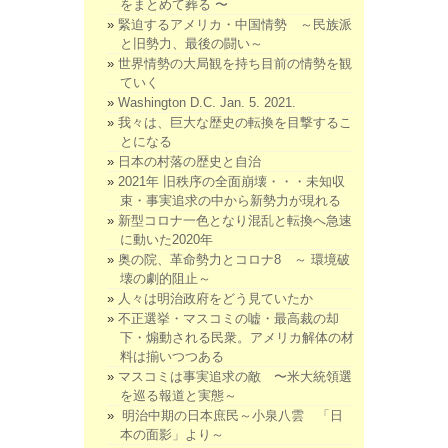
をまとめて葬る 〜
緊迫するアメリカ・中国情勢 ～民族派
と旧勢力、最後の闘い～
世界情勢の大局観を持ち目前の情勢を観
ていく
Washington D.C. Jan. 5. 2021.
我々は、巨大な歴史の転換を目撃するこ
とになる
日本の村落の歴史と自治
2021年 旧秩序の全面崩壊・・・未知収
束・事実追求の中から新勢力が現れる
新型コロナ一色となり混乱と転換へ急速
に動いた2020年
奥の院、革命勢力とコロナ8 ～ 環境破
壊の劇的阻止～
人々は明治政府をどう見ていたか
不正選挙・マスコミの嘘・最高裁の却
下・煽動される民衆。アメリカ解体の材
料は揃いつつある
マスコミは事実追求の敵 〜米大統領選
を巡る報道と実態～
明治中期の日本庶民～小泉八雲 「日
本の面影」より～