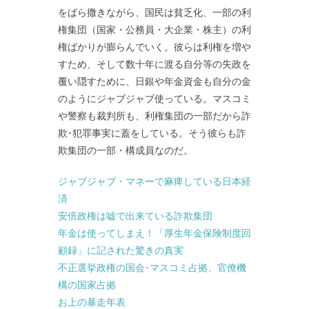
をばら撒きながら、国民は貧乏化、一部の利
権集団（国家・公務員・大企業・株主）の利
権ばかりが膨らんでいく。彼らは利権を増や
すため、そして数十年に渡る自分等の失政を
覆い隠すために、日銀や年金資金も自分の金
のようにジャブジャブ使っている。マスコミ
や警察も裁判所も、利権集団の一部だから詐
欺･犯罪事実に蓋をしている。そう彼らも詐
欺集団の一部・構成員なのだ。
ジャブジャブ・マネーで麻痺している日本経
済
安倍政権は嘘で出来ている詐欺集団
年金は使ってしまえ！「厚生年金保険制度回
顧録」に記された驚きの真実
不正選挙政権の国会･マスコミ占拠、官僚機
構の国家占拠
お上の暴走年表