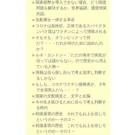
国家紙幣を導入できない場合、どう国債
問題を解決するか。世界協調、通貨増発
共認。
支配層を一掃する革命
コロナは血栓症。正体であるスパイクタ
ンパク質はワクチンによって増殖される
そもそも、オリンピックって何
だ？・・・だれが何のために始めたの
か？
ルネ・カントン～「ただの海水で病気が
治っては儲からない」ので歴史から消え
ている人物～
情報は自ら探し自らで考え追求し判断す
るしかない
もしも、コロナワクチン接種者が、３年
で全員死んだら・・・？
国家の支配構造と、文字と左脳
今や生き延びるために自らで考え判断す
る時代
戦後薬害の歴史 それでもお上を信じろ
というのか～その２～
戦後薬害の歴史 これでもお上を信じろ
というのか～その１～