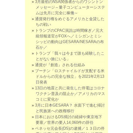
3月最初のNSA関係者からのワシントン
メッセージ～量子コンピューターシステ
ムは先月に完全に稼働～
通貨発行権をめぐるアメリカと金貸した
ちの戦い
トランプのCPAC演説は時間稼ぎ／元大
統領報道官がFOXへ／ミシガンとミシ
シッピの動向はGESARA/NESARAの布
石か／
トランプ「我々は今まで誰も経験したこ
とがない旅にいる」
通貨が『創造』される仕組み
プーチン「ロスチャイルドが支配する米
ドルからの完全な独立」を2021年2月13
日発表
13日の地震と共に発生した停電はコロナ
ワクチン普及の阻止か／アメリカのマス
コミに変化か
3月に日本GESARA？ 水面下で進む掃討
と民族派への政権移行
日本におけるDS掃討の経緯や東京地下
要塞／世界の要人14,060件の辞任
ベネッセ元会長(DS)の逮捕／１３日の停