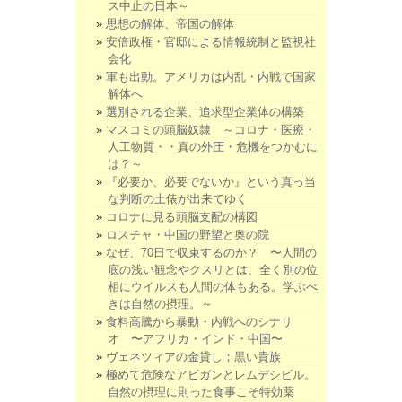
ス中止の日本～
思想の解体、帝国の解体
安倍政権・官邸による情報統制と監視社
会化
軍も出動。アメリカは内乱・内戦で国家
解体へ
選別される企業、追求型企業体の構築
マスコミの頭脳奴隷 ～コロナ・医療・
人工物質・・真の外圧・危機をつかむに
は？～
『必要か、必要でないか』という真っ当
な判断の土俵が出来てゆく
コロナに見る頭脳支配の構図
ロスチャ・中国の野望と奥の院
なぜ、70日で収束するのか？ 〜人間の
底の浅い観念やクスリとは、全く別の位
相にウイルスも人間の体もある。学ぶべ
きは自然の摂理。～
食料高騰から暴動・内戦へのシナリ
オ 〜アフリカ・インド・中国〜
ヴェネツィアの金貸し；黒い貴族
極めて危険なアビガンとレムデシビル。
自然の摂理に則った食事こそ特効薬