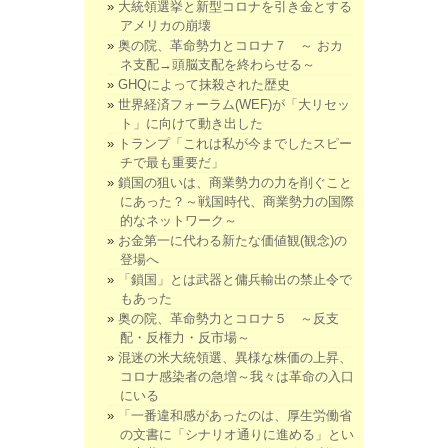
大統領選挙と新型コロナを引き金とする
アメリカの崩壊
奥の院、革命勢力とコロナ７ ～ おカ
ネ支配→頭脳支配を終わらせる～
GHQによって抹殺された歴史
世界経済フォーラム(WEF)が「大リセッ
ト」に向けて動き出した
トランプ「これは私が今までしたスピー
チで最も重要だ」
鎖国の狙いは、商業勢力の力を削ぐこと
にあった？～戦国時代、商業勢力の国際
的なネットワーク～
お金第一に代わる新たな価値観(観念)の
登場へ
「鎖国」とは武器と傭兵輸出の禁止令で
もあった
奥の院、革命勢力とコロナ５ ～反支
配・反権力・反市場～
混迷の米大統領選、異様な株価の上昇、
コロナ感染者の急増～我々は革命の入口
にいる
「一番違和感があったのは、厚生労働省
の文書に「シナリオ通りに進める」とい