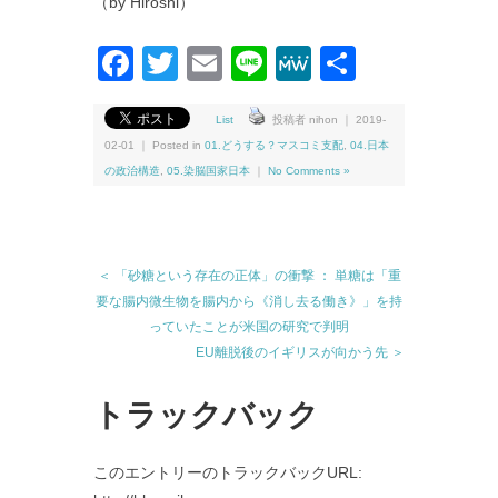
（by Hiroshi）
Facebook
Twitter
Email
Line
MeWe
共
有
List
投稿者 nihon ｜ 2019-
02-01 ｜ Posted in
01.どうする？マスコミ支配
,
04.日本
の政治構造
,
05.染脳国家日本
｜
No Comments »
＜ 「砂糖という存在の正体」の衝撃 ： 単糖は「重
要な腸内微生物を腸内から《消し去る働き》」を持
っていたことが米国の研究で判明
EU離脱後のイギリスが向かう先 ＞
トラックバック
このエントリーのトラックバックURL: