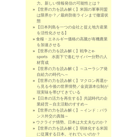
力。新しい情報発信の可能性とは？
【世界の力を読み解く】米国の軍事同盟
は限界か？／最終防衛ラインまで撤退状
態
【日本列島を一つの会社と捉え地方産業
を活性化させる】
食糧・エネルギー価格の高騰が有機農業
を加速させる
【世界の力を読み解く】戦争とe-
sports 水面下で進むサイバー分野の人
材育成
【世界の力を読み解く】～ユーラシア発
自給力の時代へ～
【世界の力を読み解く】マクロン再選か
ら見る今後の世界情勢／金資源本位制が
現実味を帯びてきている
【日本の活力を再生する】共認時代の企
業経営～自主活動のすすめ～
【世界の力を読み解く】～インド：バラ
ンス外交の真髄～
ウクライナ情勢。日本は大丈夫なのか？
【世界の力を読み解く】弱体化する米国
に従属する日本。それでいいのか？