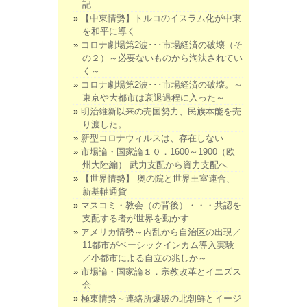
記
【中東情勢】トルコのイスラム化が中東
を和平に導く
コロナ劇場第2波･･･市場経済の破壊（そ
の２）～必要ないものから淘汰されてい
く～
コロナ劇場第2波･･･市場経済の破壊。～
東京や大都市は衰退過程に入った～
明治維新以来の売国勢力、民族本能を売
り渡した。
新型コロナウィルスは、存在しない
市場論・国家論１０．1600～1900（欧
州大陸編） 武力支配から資力支配へ
【世界情勢】 奥の院と世界王室連合、
新基軸通貨
マスコミ・教会（の背後）・・・共認を
支配する者が世界を動かす
アメリカ情勢～内乱から自治区の出現／
11都市がベーシックインカム導入実験
／小都市による自立の兆しか～
市場論・国家論８．宗教改革とイエズス
会
極東情勢～連絡所爆破の北朝鮮とイージ