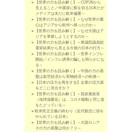
【世界の力を読み解く】～COP26から
見えること／中露派に舵を切る日本だが
メディアは未だに欧米偏重～
【世界の力を読み解く】～なぜ世界の重
心はアジアから欧州へ移ったのか～
【世界の力を読み解く】～なぜ大国はア
ジアを掌握しようとするのか～
【世界の力を読み解く】～衆議院議員総
選挙結果から見える今後の日本の行方～
【世界の力を読み解く】～世界インフレ
開始／インフレ誘導の騙しも明らかにな
る～
【世界の力を読み解く】～中国の力の基
盤は架空経済から実物経済への転換～
【日本の活力を再生する】企業の活力源
をどこに見出すか？
【世界の力を読み解く】～脱炭素政策
（地球温暖化）は、コロナ騒動と同じ道
をたどっている～
欧米民主主義の終わり（近代観念に頭を
やられている日本）
【世界の力を読み解く】～大国ロシア
その力の基盤は何か？２～