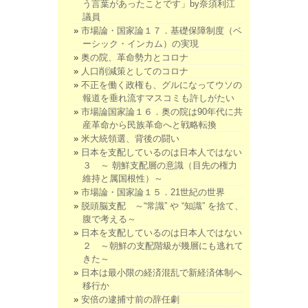
う言葉があったことです」by奈須利江
議員
市場論・国家論１７．基礎保障制度（ベ
ーシック・インカム）の実現
奥の院、革命勢力とコロナ
人口削減策としてのコロナ
不正を働く政権も、グルになってウソの
報道を垂れ流すマスコミも許しがたい
市場論国家論１６．奥の院は90年代に共
産革命から民族革命へと戦略転換
米大統領選、背後の闘い
日本を支配しているのは日本人ではない
３ ～ 朝鮮支配層の意識（目先の権力
維持と属国根性）～
市場論・国家論１５．21世紀の世界
脱頭脳支配 ～“常識” や “知識” を捨て、
腹で考える～
日本を支配しているのは日本人ではない
２ ～朝鮮の支配階級が幾層にも逃れて
きた～
日本は最小限の経済混乱で新経済体制へ
移行か
安倍の逮捕寸前の辞任劇