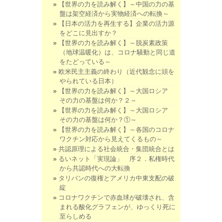
【世界の力を読み解く】～中国の力の基
盤は架空経済から実物経済への転換～
【日本の活力を再生する】企業の活力源
をどこに見出すか？
【世界の力を読み解く】～脱炭素政策
（地球温暖化）は、コロナ騒動と同じ道
をたどっている～
欧米民主主義の終わり（近代観念に頭を
やられている日本）
【世界の力を読み解く】～大国ロシア
その力の基盤は何か？２～
【世界の力を読み解く】～大国ロシア
その力の基盤は何か？①～
【世界の力を読み解く】～各国のコロナ
ワクチン対応から見えてくるもの～
共認原理による社会統合・集団統合とは
るいネット「実現論」 序２．私権時代
から共認時代への大転換
タリバンの復権とアメリカ中東支配の破
綻
コロナワクチンで赤血球が破壊され、含
まれる酸化グラフェンが、ゆっくり死に
至らしめる