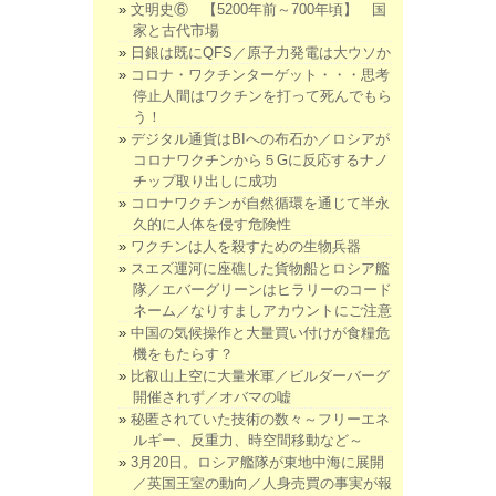
文明史⑥ 【5200年前～700年頃】 国
家と古代市場
日銀は既にQFS／原子力発電は大ウソか
コロナ・ワクチンターゲット・・・思考
停止人間はワクチンを打って死んでもら
う！
デジタル通貨はBIへの布石か／ロシアが
コロナワクチンから５Gに反応するナノ
チップ取り出しに成功
コロナワクチンが自然循環を通じて半永
久的に人体を侵す危険性
ワクチンは人を殺すための生物兵器
スエズ運河に座礁した貨物船とロシア艦
隊／エバーグリーンはヒラリーのコード
ネーム／なりすましアカウントにご注意
中国の気候操作と大量買い付けが食糧危
機をもたらす？
比叡山上空に大量米軍／ビルダーバーグ
開催されず／オバマの嘘
秘匿されていた技術の数々～フリーエネ
ルギー、反重力、時空間移動など～
3月20日。ロシア艦隊が東地中海に展開
／英国王室の動向／人身売買の事実が報