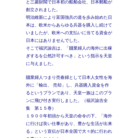
と三菱財閥で日本初の船舶会社、日本郵船が
創立されました。
明治維新により富国強兵の道を歩み始めた日
本は、欧米からあらゆる兵器を購入し続けて
いましたが、欧米への支払いに当てる資金が
日本にはありませんでした。
そこで福沢諭吉は、「賤業婦人の海外に出稼
ぎするを公然許可すべき」という指示を天皇
に与えました。
賤業婦人つまり売春婦として日本人女性を海
外に「輸出、 売却」し、兵器購入資金を作
るというプランであり、天皇一族はこのプラ
ンに飛び付き実行しました。（福沢諭吉全
集 第１５巻）
１９００年初頭から天皇の命令の下、「海外
に行けば良い仕事があり、豊かな生活が出来
る」という宣伝が日本全国で大々的に行われ