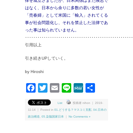
律を成立さましたが、日米関係はまだ険悪で
はなく、日本から余りに多数の若い女性が
「売春婦」として米国に「輸入」されてくる
事が社会問題化し、それを禁止した法律であ
った事は知られていません。
････････････････････････････････････････････････････
引用以上
引き続きUPしていく。
by Hiroshi
Facebook
Twitter
Email
Line
MeWe
共
有
List
投稿者 nihon ｜ 2019-
11-14 ｜ Posted in
01.どうする？マスコミ支配
,
04.日本の
政治構造
,
05.染脳国家日本
｜
No Comments »