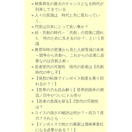
林業再生の最大のチャンスとなる時代が
到来してきている
人々の意識は、時代と共に変わってい
く。
円安は日本にとって良い事か？
続・共創の時代～「共創」の背後に隠れ
た「何のために生きるのか？」という意
識
教育50年の変遷から見た人材育成の未来
～競争から共創へ。これからの企業に必
要なのは共創人材～
若者世代の可能性 現代の若者は【共創
時代の申し子】
【発想の転換でインボイス制度を乗り切
れるか？！】
【世界の力を読み解く】世界的脱米の潮
流／日中がついにドル売り
【若者の意識を探る】Z世代の可能性
は？
スイスの強さの秘訣は何か？～武力？資
力？それとも・・・～
【インボイスで殆どの農家は適格事業社
になる必要がある？！】