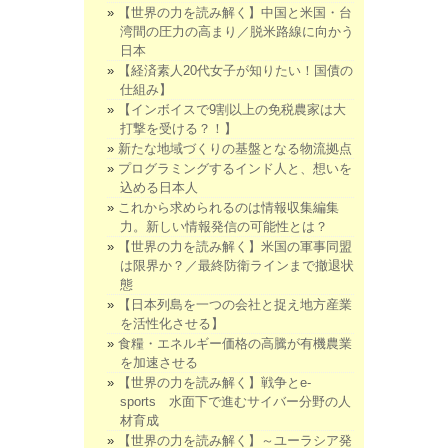
【世界の力を読み解く】中国と米国・台
湾間の圧力の高まり／脱米路線に向かう
日本
【経済素人20代女子が知りたい！国債の
仕組み】
【インボイスで9割以上の免税農家は大
打撃を受ける？！】
新たな地域づくりの基盤となる物流拠点
プログラミングするインド人と、想いを
込める日本人
これから求められるのは情報収集編集
力。新しい情報発信の可能性とは？
【世界の力を読み解く】米国の軍事同盟
は限界か？／最終防衛ラインまで撤退状
態
【日本列島を一つの会社と捉え地方産業
を活性化させる】
食糧・エネルギー価格の高騰が有機農業
を加速させる
【世界の力を読み解く】戦争とe-
sports 水面下で進むサイバー分野の人
材育成
【世界の力を読み解く】～ユーラシア発