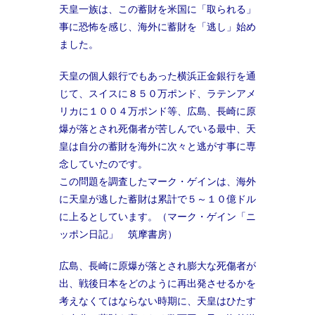
天皇一族は、この蓄財を米国に「取られる」
事に恐怖を感じ、海外に蓄財を「逃し」始め
ました。
天皇の個人銀行でもあった横浜正金銀行を通
じて、スイスに８５０万ポンド、ラテンアメ
リカに１００４万ポンド等、広島、長崎に原
爆が落とされ死傷者が苦しんでいる最中、天
皇は自分の蓄財を海外に次々と逃がす事に専
念していたのです。
この問題を調査したマーク・ゲインは、海外
に天皇が逃した蓄財は累計で５～１０億ドル
に上るとしています。（マーク・ゲイン「ニ
ッポン日記」 筑摩書房）
広島、長崎に原爆が落とされ膨大な死傷者が
出、戦後日本をどのように再出発させるかを
考えなくてはならない時期に、天皇はひたす