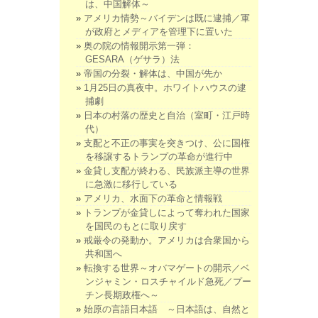
は、中国解体～
アメリカ情勢～バイデンは既に逮捕／軍
が政府とメディアを管理下に置いた
奥の院の情報開示第一弾：
GESARA（ゲサラ）法
帝国の分裂・解体は、中国が先か
1月25日の真夜中。ホワイトハウスの逮
捕劇
日本の村落の歴史と自治（室町・江戸時
代）
支配と不正の事実を突きつけ、公に国権
を移譲するトランプの革命が進行中
金貸し支配が終わる、民族派主導の世界
に急激に移行している
アメリカ、水面下の革命と情報戦
トランプが金貸しによって奪われた国家
を国民のもとに取り戻す
戒厳令の発動か。アメリカは合衆国から
共和国へ
転換する世界～オバマゲートの開示／ベ
ンジャミン・ロスチャイルド急死／プー
チン長期政権へ～
始原の言語日本語 ～日本語は、自然と