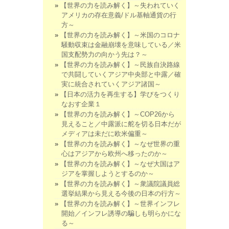
【世界の力を読み解く】～失われていく
アメリカの存在意義/ドル基軸通貨の行
方～
【世界の力を読み解く】～米国のコロナ
騒動収束は金融崩壊を意味している／米
国支配勢力の向かう先は？～
【世界の力を読み解く】～民族自決路線
で共闘していくアジア中央部と中露／確
実に統合されていくアジア諸国～
【日本の活力を再生する】学びをつくり
なおす企業１
【世界の力を読み解く】～COP26から
見えること／中露派に舵を切る日本だが
メディアは未だに欧米偏重～
【世界の力を読み解く】～なぜ世界の重
心はアジアから欧州へ移ったのか～
【世界の力を読み解く】～なぜ大国はア
ジアを掌握しようとするのか～
【世界の力を読み解く】～衆議院議員総
選挙結果から見える今後の日本の行方～
【世界の力を読み解く】～世界インフレ
開始／インフレ誘導の騙しも明らかにな
る～