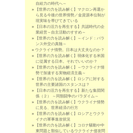
自給力の時代へ～
【世界の力を読み解く】マクロン再選か
ら見る今後の世界情勢／金資源本位制が
現実味を帯びてきている
【日本の活力を再生する】共認時代の企
業経営～自主活動のすすめ～
【世界の力を読み解く】～インド：バラ
ンス外交の真髄～
ウクライナ情勢。日本は大丈夫なのか？
【世界の力を読み解く】弱体化する米国
に従属する日本。それでいいのか？
【世界の力を読み解く】～ウクライナ情
勢で加速する実物経済主義～
【世界の力を読み解く】ロシアに対する
世界の主要諸国のスタンスは？
【日本の活力を再生する】新たな集団関
係（２） ～同類闘争のパラダイム～
【世界の力を読み解く】ウクライナ情勢
に見る、世界経済の行方
【世界の力を読み解く】ロシアとウクラ
イナの軍事進攻状況
【世界の力を読み解く】コロナ騒動や中
東問題と類似しているウクライナ侵攻問