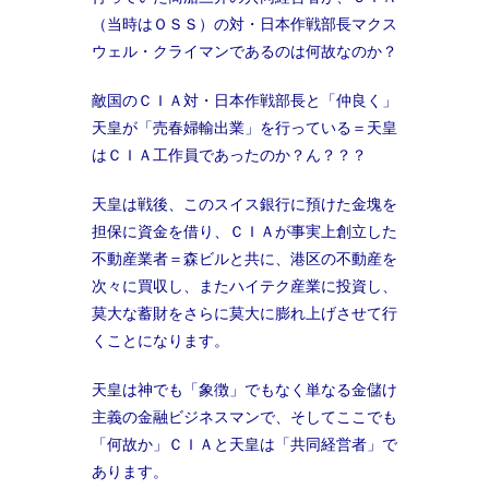
（当時はＯＳＳ）の対・日本作戦部長マクス
ウェル・クライマンであるのは何故なのか？
敵国のＣＩＡ対・日本作戦部長と「仲良く」
天皇が「売春婦輸出業」を行っている＝天皇
はＣＩＡ工作員であったのか？ん？？？
天皇は戦後、このスイス銀行に預けた金塊を
担保に資金を借り、ＣＩＡが事実上創立した
不動産業者＝森ビルと共に、港区の不動産を
次々に買収し、またハイテク産業に投資し、
莫大な蓄財をさらに莫大に膨れ上げさせて行
くことになります。
天皇は神でも「象徴」でもなく単なる金儲け
主義の金融ビジネスマンで、そしてここでも
「何故か」ＣＩＡと天皇は「共同経営者」で
あります。