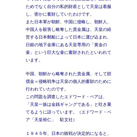
ためでなく自分の私的財産として天皇は着服
し、密かに蓄財していたわけです。
また日本軍が朝鮮、中国に侵略し、朝鮮人、
中国人を殺害し略奪した貴金属は、天皇の経
営する日本郵船によって日本に運び込まれ、
日銀の地下金庫にある天皇専用の「黄金の
壷」という巨大な壷に蓄財されたといわれて
います。
中国、朝鮮から略奪された貴金属、そして賠
償金＝侵略戦争は天皇の個人的蓄財のために
行われていたのです。
この問題を調査したエドワード・ベアは、
「天皇一族は金銭ギャングである」と吐き棄
てるように語っています。（エドワード・ベ
ア「天皇裕仁」 駐文社）
１９４５年、日本の敗戦が決定的になると、