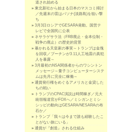
道され始める
東北新社から始まる日本のマスコミ掃討
／先週末の雷はパソナ(淡路島)を狙い撃
ち
3月3日ロシアでGESARA発動。国営テ
レビで全国民に公表
ネサラゲサラ法（FRB廃止・金本位制・
戦争の廃止）の歴史的背景
暴かれる天皇家の事実～トランプは金塊
を回収／プーチンが3.11人工地震の真犯
人を暴露～
3月最初のNSA関係者からのワシントン
メッセージ～量子コンピューターシステ
ムは先月に完全に稼働～
通貨発行権をめぐるアメリカと金貸した
ちの戦い
トランプのCPAC演説は時間稼ぎ／元大
統領報道官がFOXへ／ミシガンとミシ
シッピの動向はGESARA/NESARAの布
石か／
トランプ「我々は今まで誰も経験したこ
とがない旅にいる」
通貨が『創造』される仕組み