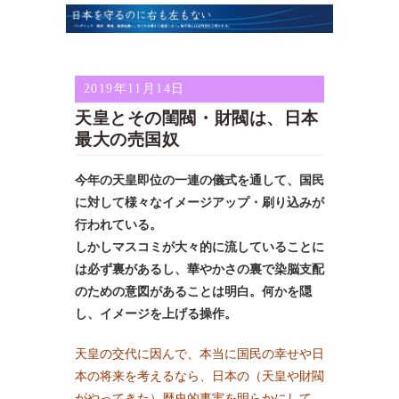
2019年11月14日
天皇とその閨閥・財閥は、日本
最大の売国奴
今年の天皇即位の一連の儀式を通して、国民
に対して様々なイメージアップ・刷り込みが
行われている。
しかしマスコミが大々的に流していることに
は必ず裏があるし、華やかさの裏で染脳支配
のための意図があることは明白。
何かを隠
し、イメージを上げる操作。
天皇の交代に因んで、本当に国民の幸せや日
本の将来を考えるなら、日本の（天皇や財閥
がやってきた）歴史的事実を明らかにして、