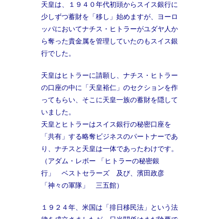
天皇は、１９４０年代初頭からスイス銀行に
少しずつ蓄財を「移し」始めますが、ヨーロ
ッパにおいてナチス・ヒトラーがユダヤ人か
ら奪った貴金属を管理していたのもスイス銀
行でした。
天皇はヒトラーに請願し、ナチス・ヒトラー
の口座の中に「天皇裕仁」のセクションを作
ってもらい、そこに天皇一族の蓄財を隠して
いました。
天皇とヒトラーはスイス銀行の秘密口座を
「共有」する略奪ビジネスのパートナーであ
り、ナチスと天皇は一体であったわけです。
（アダム・レボー 「ヒトラーの秘密銀
行」 ベストセラーズ 及び、濱田政彦
「神々の軍隊」 三五館）
１９２４年、米国は「排日移民法」という法