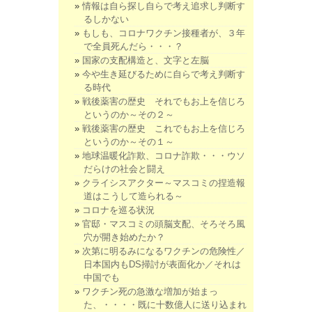
情報は自ら探し自らで考え追求し判断す
るしかない
もしも、コロナワクチン接種者が、３年
で全員死んだら・・・？
国家の支配構造と、文字と左脳
今や生き延びるために自らで考え判断す
る時代
戦後薬害の歴史 それでもお上を信じろ
というのか～その２～
戦後薬害の歴史 これでもお上を信じろ
というのか～その１～
地球温暖化詐欺、コロナ詐欺・・・ウソ
だらけの社会と闘え
クライシスアクター～マスコミの捏造報
道はこうして造られる～
コロナを巡る状況
官邸・マスコミの頭脳支配、そろそろ風
穴が開き始めたか？
次第に明るみになるワクチンの危険性／
日本国内もDS掃討が表面化か／それは
中国でも
ワクチン死の急激な増加が始まっ
た、・・・・既に十数億人に送り込まれ