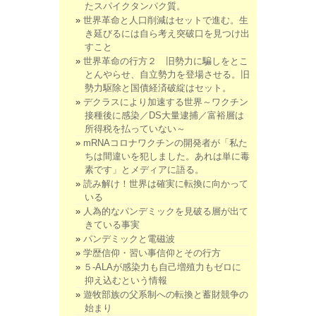
たスパイクタンパク質。
世界革命と人口削減はセットで進む。生
き延びるには自ら考え突破口を見つけ出
すこと
世界革命の行方２ 旧勢力に騙しをとこ
とんやらせ、自立勢力を登場させる。旧
勢力駆除と国債経済破綻はセット。
デクラスにより加速する世界～ワクチン
接種後に感染／DS大量逮捕／富裕層は
所得税を払っていない～
mRNAコロナワクチンの開発者が「私た
ちは間違いを犯しました。あれは単に毒
素です」とメディアに語る。
読み解け！世界は確実に転換に向かって
いる
人為的なパンデミックを見破る層が出て
きている事実
パンデミックと電磁波
学歴信仰・習い事信仰とその行方
５-ALAが感染力も自己増殖力もゼロに
抑え込むという情報
遊牧部族の父系制への転換と蓄財競争の
始まり