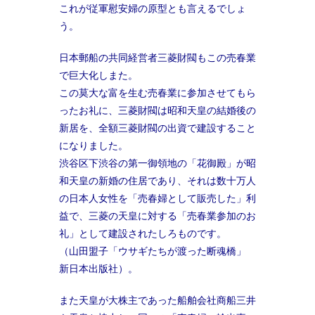
これが従軍慰安婦の原型とも言えるでしょ
う。
日本郵船の共同経営者三菱財閥もこの売春業
で巨大化しまた。
この莫大な富を生む売春業に参加させてもら
ったお礼に、三菱財閥は昭和天皇の結婚後の
新居を、全額三菱財閥の出資で建設すること
になりました。
渋谷区下渋谷の第一御領地の「花御殿」が昭
和天皇の新婚の住居であり、それは数十万人
の日本人女性を「売春婦として販売した」利
益で、三菱の天皇に対する「売春業参加のお
礼」として建設されたしろものです。
（山田盟子「ウサギたちが渡った断魂橋」
新日本出版社）。
また天皇が大株主であった船舶会社商船三井