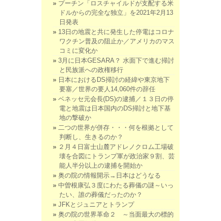
プーチン「ロスチャイルドが支配する米
ドルからの完全な独立」を2021年2月13
日発表
13日の地震と共に発生した停電はコロナ
ワクチン普及の阻止か／アメリカのマス
コミに変化か
3月に日本GESARA？ 水面下で進む掃討
と民族派への政権移行
日本におけるDS掃討の経緯や東京地下
要塞／世界の要人14,060件の辞任
ベネッセ元会長(DS)の逮捕／１３日の停
電と地震は日本国内のDS掃討と地下基
地の撃破か
二つの世界が併存・・・何を根拠として
判断し、生きるのか？
２月４日富士山麓アドレノクロム工場破
壊を合図にトランプ軍が政治家９割、芸
能人半分以上の逮捕を開始か
奥の院の情報開示→日本はどうなる
中曽根康弘３度にわたる葬儀の謎～いっ
たい、誰の葬儀だったのか？
JFKとジュニアとトランプ
奥の院の世界革命２ ～当面最大の標的