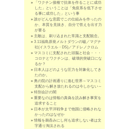
「ワクチン接種で抗体を作ることに成功
した」ということは「免疫系を低下させ
る事に成功した」という事
誰がどんな意図でこの仕組みを作ったの
か、本質を見抜き、自分で答えを出す力
が要る
主敵は、刷り込まれた常識と支配観念。
3.11福島原発メルトダウンの嘘／マグナ
社(イスラエル・DS)／アドレノクロム
マスコミに支配された頭脳と社会・・・
コロナとワクチンは、破壊的突破口にな
るか？
日本人はどのような圧力を対象化してき
たのか。
奥の院の計画通りに進む世界～マスコミ
支配から解き放たれるのは今しかない～
特別会計の闇
重要なのは情報の真偽を読み解き事実を
追求すること
日本が太平洋戦争まで他国に侵略されな
かったのはなぜか
情報を鵜呑みにし何も追求しない者は文
字通り淘汰される