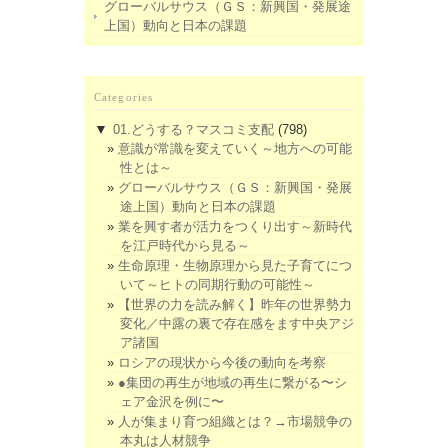
グローバルサウス（ＧＳ：新興国・発展途
上国）動向と日本の課題
Categories
▼
01.どうする？マスコミ支配
(798)
意識が常識を変えていく～地方への可能
性とは～
グローバルサウス（ＧＳ：新興国・発展
途上国）動向と日本の課題
業を興す者が活力をつくり出す～新時代
を江戸時代から見る～
生命原理・生物原理から見た子育てにつ
いて～ヒトの同期行動の可能性～
【世界の力を読み解く】昨年の世界勢力
変化／中露の裏で存在感をます中央アジ
ア諸国
ロシアの現状から今後の動向を考察
●集団の再生が地域の再生に繋がる〜シ
ェア金沢を例に〜
人が集まり育つ組織とは？→市場競争の
本丸は人材競争