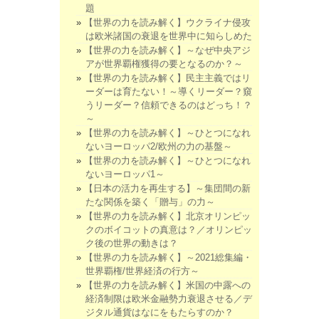
題
【世界の力を読み解く】ウクライナ侵攻
は欧米諸国の衰退を世界中に知らしめた
【世界の力を読み解く】～なぜ中央アジ
アが世界覇権獲得の要となるのか？～
【世界の力を読み解く】民主主義ではリ
ーダーは育たない！～導くリーダー？窺
うリーダー？信頼できるのはどっち！？
～
【世界の力を読み解く】～ひとつになれ
ないヨーロッパ2/欧州の力の基盤～
【世界の力を読み解く】～ひとつになれ
ないヨーロッパ1～
【日本の活力を再生する】～集団間の新
たな関係を築く「贈与」の力～
【世界の力を読み解く】北京オリンピッ
クのボイコットの真意は？／オリンピッ
ク後の世界の動きは？
【世界の力を読み解く】～2021総集編・
世界覇権/世界経済の行方～
【世界の力を読み解く】米国の中露への
経済制限は欧米金融勢力衰退させる／デ
ジタル通貨はなにをもたらすのか？