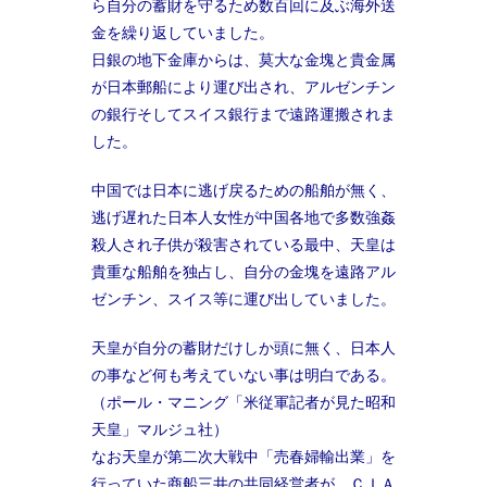
ら自分の蓄財を守るため数百回に及ぶ海外送
金を繰り返していました。
日銀の地下金庫からは、莫大な金塊と貴金属
が日本郵船により運び出され、アルゼンチン
の銀行そしてスイス銀行まで遠路運搬されま
した。
中国では日本に逃げ戻るための船舶が無く、
逃げ遅れた日本人女性が中国各地で多数強姦
殺人され子供が殺害されている最中、天皇は
貴重な船舶を独占し、自分の金塊を遠路アル
ゼンチン、スイス等に運び出していました。
天皇が自分の蓄財だけしか頭に無く、日本人
の事など何も考えていない事は明白である。
（ポール・マニング「米従軍記者が見た昭和
天皇」マルジュ社）
なお天皇が第二次大戦中「売春婦輸出業」を
行っていた商船三井の共同経営者が、ＣＩＡ