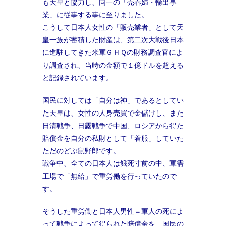
も天皇と協力し、同一の「売春婦・輸出事
業」に従事する事に至りました。
こうして日本人女性の「販売業者」として天
皇一族が蓄積した財産は、第二次大戦後日本
に進駐してきた米軍ＧＨＱの財務調査官によ
り調査され、当時の金額で１億ドルを超える
と記録されています。
国民に対しては「自分は神」であるとしてい
た天皇は、女性の人身売買で金儲けし、また
日清戦争、日露戦争で中国、ロシアから得た
賠償金を自分の私財として「着服」していた
ただのどぶ鼠野郎です。
戦争中、全ての日本人は餓死寸前の中、軍需
工場で「無給」で重労働を行っていたので
す。
そうした重労働と日本人男性＝軍人の死によ
って戦争によって得られた賠償金を、国民の