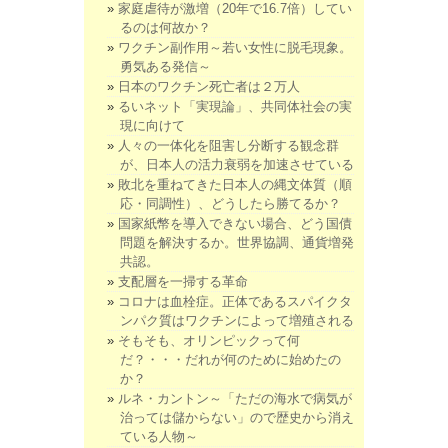
家庭虐待が激増（20年で16.7倍）してい
るのは何故か？
ワクチン副作用～若い女性に脱毛現象。
勇気ある発信～
日本のワクチン死亡者は２万人
るいネット「実現論」、共同体社会の実
現に向けて
人々の一体化を阻害し分断する観念群
が、日本人の活力衰弱を加速させている
敗北を重ねてきた日本人の縄文体質（順
応・同調性）、どうしたら勝てるか？
国家紙幣を導入できない場合、どう国債
問題を解決するか。世界協調、通貨増発
共認。
支配層を一掃する革命
コロナは血栓症。正体であるスパイクタ
ンパク質はワクチンによって増殖される
そもそも、オリンピックって何
だ？・・・だれが何のために始めたの
か？
ルネ・カントン～「ただの海水で病気が
治っては儲からない」ので歴史から消え
ている人物～