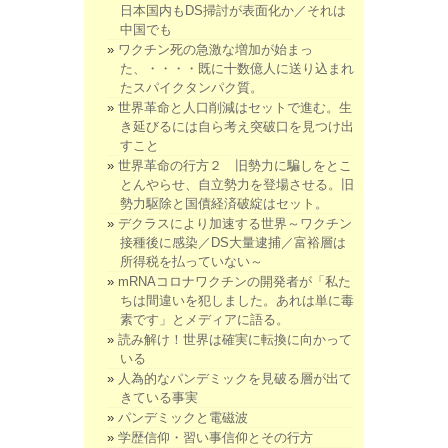
日本国内もDS掃討が表面化か／それは
中国でも
ワクチン死の急激な増加が始まっ
た、・・・・既に十数億人に送り込まれ
たスパイクタンパク質。
世界革命と人口削減はセットで進む。生
き延びるには自ら考え突破口を見つけ出
すこと
世界革命の行方２ 旧勢力に騙しをとこ
とんやらせ、自立勢力を登場させる。旧
勢力駆除と国債経済破綻はセット。
デクラスにより加速する世界～ワクチン
接種後に感染／DS大量逮捕／富裕層は
所得税を払っていない～
mRNAコロナワクチンの開発者が「私た
ちは間違いを犯しました。あれは単に毒
素です」とメディアに語る。
読み解け！世界は確実に転換に向かって
いる
人為的なパンデミックを見破る層が出て
きている事実
パンデミックと電磁波
学歴信仰・習い事信仰とその行方