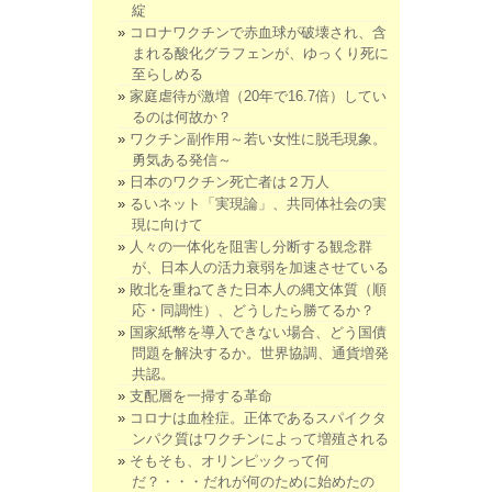
綻
コロナワクチンで赤血球が破壊され、含
まれる酸化グラフェンが、ゆっくり死に
至らしめる
家庭虐待が激増（20年で16.7倍）してい
るのは何故か？
ワクチン副作用～若い女性に脱毛現象。
勇気ある発信～
日本のワクチン死亡者は２万人
るいネット「実現論」、共同体社会の実
現に向けて
人々の一体化を阻害し分断する観念群
が、日本人の活力衰弱を加速させている
敗北を重ねてきた日本人の縄文体質（順
応・同調性）、どうしたら勝てるか？
国家紙幣を導入できない場合、どう国債
問題を解決するか。世界協調、通貨増発
共認。
支配層を一掃する革命
コロナは血栓症。正体であるスパイクタ
ンパク質はワクチンによって増殖される
そもそも、オリンピックって何
だ？・・・だれが何のために始めたの