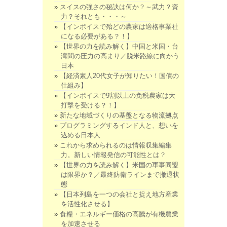
スイスの強さの秘訣は何か？～武力？資
力？それとも・・・～
【インボイスで殆どの農家は適格事業社
になる必要がある？！】
【世界の力を読み解く】中国と米国・台
湾間の圧力の高まり／脱米路線に向かう
日本
【経済素人20代女子が知りたい！国債の
仕組み】
【インボイスで9割以上の免税農家は大
打撃を受ける？！】
新たな地域づくりの基盤となる物流拠点
プログラミングするインド人と、想いを
込める日本人
これから求められるのは情報収集編集
力。新しい情報発信の可能性とは？
【世界の力を読み解く】米国の軍事同盟
は限界か？／最終防衛ラインまで撤退状
態
【日本列島を一つの会社と捉え地方産業
を活性化させる】
食糧・エネルギー価格の高騰が有機農業
を加速させる