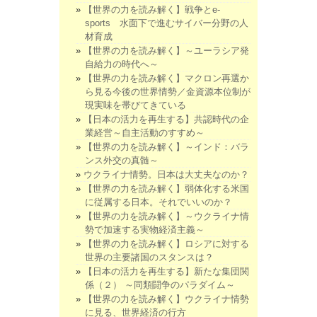
【世界の力を読み解く】戦争とe-
sports 水面下で進むサイバー分野の人
材育成
【世界の力を読み解く】～ユーラシア発
自給力の時代へ～
【世界の力を読み解く】マクロン再選か
ら見る今後の世界情勢／金資源本位制が
現実味を帯びてきている
【日本の活力を再生する】共認時代の企
業経営～自主活動のすすめ～
【世界の力を読み解く】～インド：バラ
ンス外交の真髄～
ウクライナ情勢。日本は大丈夫なのか？
【世界の力を読み解く】弱体化する米国
に従属する日本。それでいいのか？
【世界の力を読み解く】～ウクライナ情
勢で加速する実物経済主義～
【世界の力を読み解く】ロシアに対する
世界の主要諸国のスタンスは？
【日本の活力を再生する】新たな集団関
係（２） ～同類闘争のパラダイム～
【世界の力を読み解く】ウクライナ情勢
に見る、世界経済の行方