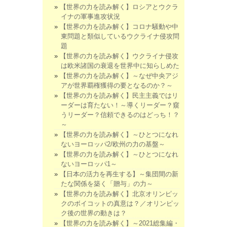
【世界の力を読み解く】ロシアとウクラ
イナの軍事進攻状況
【世界の力を読み解く】コロナ騒動や中
東問題と類似しているウクライナ侵攻問
題
【世界の力を読み解く】ウクライナ侵攻
は欧米諸国の衰退を世界中に知らしめた
【世界の力を読み解く】～なぜ中央アジ
アが世界覇権獲得の要となるのか？～
【世界の力を読み解く】民主主義ではリ
ーダーは育たない！～導くリーダー？窺
うリーダー？信頼できるのはどっち！？
～
【世界の力を読み解く】～ひとつになれ
ないヨーロッパ2/欧州の力の基盤～
【世界の力を読み解く】～ひとつになれ
ないヨーロッパ1～
【日本の活力を再生する】～集団間の新
たな関係を築く「贈与」の力～
【世界の力を読み解く】北京オリンピッ
クのボイコットの真意は？／オリンピッ
ク後の世界の動きは？
【世界の力を読み解く】～2021総集編・