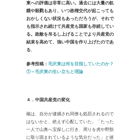
東への評価は非常に高い。過去には大量の飢
餓や殺戮もあり、いつ政権交代が起こっても
おかしくない状況もあっただろうが、それで
も指示され続けて共産党も国家も存続してい
る。政敵を吊るし上げることで
より共産党の
結束を高めて、強い中国を作り上げたのであ
る
。
参考投稿：
毛沢東は何を目指していたのか？
①～毛沢東の生い立ちと理論
４．中国共産党の変化
楊は、自分が逮捕され同僚も処罰されるので
はないかと、絶えず心配していた。「たった
一人で山奥へ宝探しに行き、周りを虎や野獣
に取り固まれているような気分だった」と彼