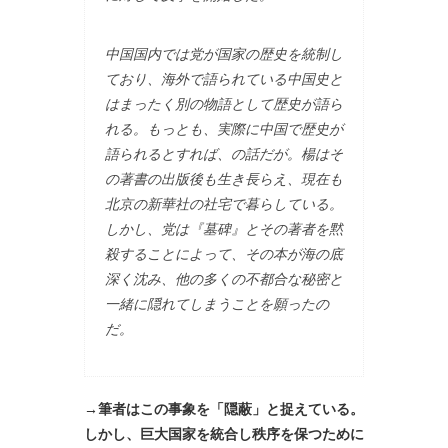
中国国内では党が国家の歴史を統制し
ており、海外で語られている中国史と
はまったく別の物語として歴史が語ら
れる。もっとも、実際に中国で歴史が
語られるとすれば、の話だが。楊はそ
の著書の出版後も生き長らえ、現在も
北京の新華社の社宅で暮らしている。
しかし、党は『墓碑』とその著者を黙
殺することによって、その本が海の底
深く沈み、他の多くの不都合な秘密と
一緒に隠れてしまうことを願ったの
だ。
→筆者はこの事象を「隠蔽」と捉えている。
しかし、巨大国家を統合し秩序を保つために