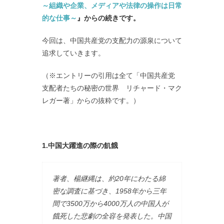
～組織や企業、メディアや法律の操作は日常
的な仕事～
』からの続きです。
今回は、中国共産党の支配力の源泉について
追求していきます。
（※エントリーの引用は全て「中国共産党
支配者たちの秘密の世界 リチャード・マク
レガー著」からの抜粋です。）
1.中国大躍進の際の飢餓
著者、楊継縄は、約20年にわたる綿
密な調査に基づき、1958年から三年
間で3500万から4000万人の中国人が
餓死した悲劇の全容を発表した。中国