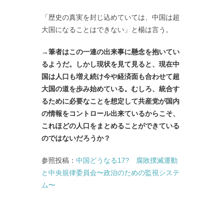
「歴史の真実を封じ込めていては、中国は超
大国になることはできない」と楊は言う。
→筆者はこの一連の出来事に懸念を抱いてい
るようだ。しかし現状を見て見ると、現在中
国は人口も増え続け今や経済面も合わせて超
大国の道を歩み始めている。むしろ、統合す
るために必要なことを想定して共産党が国内
の情報をコントロール出来て
いるからこそ、
これほどの人口をまとめることができている
のではないだろうか？
参照投稿：
中国どうなる17? 腐敗撲滅運動
と中央規律委員会〜政治のための監視システ
ム〜