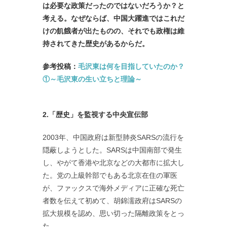
は必要な政策だったのではないだろうか？と
考える。なぜならば、
中国大躍進ではこれだ
けの飢餓者が出たものの、それでも政権は維
持されてきた歴史があるからだ。
参考投稿：
毛沢東は何を目指していたのか？
①～毛沢東の生い立ちと理論～
2.「歴史」を監視する中央宣伝部
2003年、中国政府は新型肺炎SARSの流行を
隠蔽しようとした。SARSは中国南部で発生
し、やがて香港や北京などの大都市に拡大し
た。党の上級幹部でもある北京在住の軍医
が、ファックスで海外メディアに正確な死亡
者数を伝えて初めて、胡錦濡政府はSARSの
拡大規模を認め、思い切った隔離政策をとっ
た。