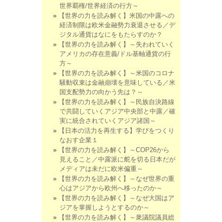
世界覇権/世界経済の行方～
【世界の力を読み解く】米国の中露への
経済制限は欧米金融勢力衰退させる／デ
ジタル通貨はなにをもたらすのか？
【世界の力を読み解く】～失われていく
アメリカの存在意義/ドル基軸通貨の行
方～
【世界の力を読み解く】～米国のコロナ
騒動収束は金融崩壊を意味している／米
国支配勢力の向かう先は？～
【世界の力を読み解く】～民族自決路線
で共闘していくアジア中央部と中露／確
実に統合されていくアジア諸国～
【日本の活力を再生する】学びをつくり
なおす企業１
【世界の力を読み解く】～COP26から
見えること／中露派に舵を切る日本だが
メディアは未だに欧米偏重～
【世界の力を読み解く】～なぜ世界の重
心はアジアから欧州へ移ったのか～
【世界の力を読み解く】～なぜ大国はア
ジアを掌握しようとするのか～
【世界の力を読み解く】～衆議院議員総