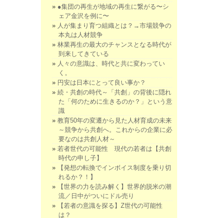
●集団の再生が地域の再生に繋がる〜シ
ェア金沢を例に〜
人が集まり育つ組織とは？→市場競争の
本丸は人材競争
林業再生の最大のチャンスとなる時代が
到来してきている
人々の意識は、時代と共に変わってい
く。
円安は日本にとって良い事か？
続・共創の時代～「共創」の背後に隠れ
た「何のために生きるのか？」という意
識
教育50年の変遷から見た人材育成の未来
～競争から共創へ。これからの企業に必
要なのは共創人材～
若者世代の可能性 現代の若者は【共創
時代の申し子】
【発想の転換でインボイス制度を乗り切
れるか？！】
【世界の力を読み解く】世界的脱米の潮
流／日中がついにドル売り
【若者の意識を探る】Z世代の可能性
は？