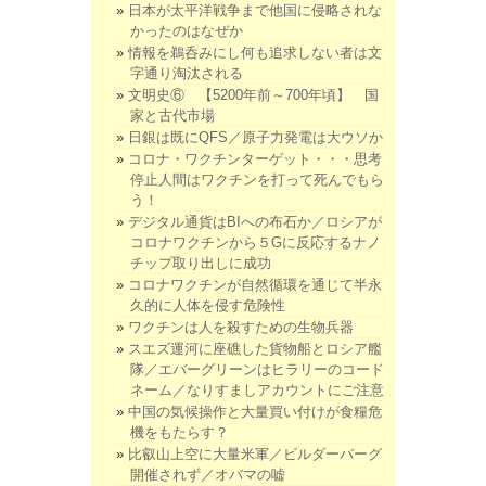
日本が太平洋戦争まで他国に侵略されな
かったのはなぜか
情報を鵜呑みにし何も追求しない者は文
字通り淘汰される
文明史⑥ 【5200年前～700年頃】 国
家と古代市場
日銀は既にQFS／原子力発電は大ウソか
コロナ・ワクチンターゲット・・・思考
停止人間はワクチンを打って死んでもら
う！
デジタル通貨はBIへの布石か／ロシアが
コロナワクチンから５Gに反応するナノ
チップ取り出しに成功
コロナワクチンが自然循環を通じて半永
久的に人体を侵す危険性
ワクチンは人を殺すための生物兵器
スエズ運河に座礁した貨物船とロシア艦
隊／エバーグリーンはヒラリーのコード
ネーム／なりすましアカウントにご注意
中国の気候操作と大量買い付けが食糧危
機をもたらす？
比叡山上空に大量米軍／ビルダーバーグ
開催されず／オバマの嘘