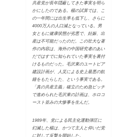
共産党が長年隠蔽してきた事実を明ら
かにしたのである。楊の試算では、こ
の一年間には出生率も低下し、さらに
4000万人の人口減となっている。男
女ともに健康状態が劣悪で、妊娠、出
産は不可能だったのだ。この壮大な著
作の内容は、海外の中国研究者のあい
だではすでに知られていた事実を裏付
けるものだった。毛沢東のユートピア
建設計画が、人災による史上最悪の飢
鐘をもたらした、という事実である。
「真の共産主義」確立のため急ピッチ
で進められた毛沢東の計画は、ホロコ
ースト並みの大惨事を生んだ。
1989年、党による民主化運動弾圧に
幻滅した楊は、かつて主人と仰いだ党
に対して反撃を開始した。