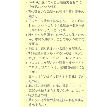
５-ALAが感染力も自己増殖力もゼロに
抑え込むという情報
遊牧部族の父系制への転換と蓄財競争の
始まり
「ワクチン接種で抗体を作ることに成功
した」ということは「免疫系を低下させ
る事に成功した」という事
誰がどんな意図でこの仕組みを作ったの
か、本質を見抜き、自分で答えを出す力
が要る
主敵は、刷り込まれた常識と支配観念。
3.11福島原発メルトダウンの嘘／マグナ
社(イスラエル・DS)／アドレノクロム
マスコミに支配された頭脳と社会・・・
コロナとワクチンは、破壊的突破口にな
るか？
日本人はどのような圧力を対象化してき
たのか。
奥の院の計画通りに進む世界～マスコミ
支配から解き放たれるのは今しかない～
特別会計の闇
重要なのは情報の真偽を読み解き事実を
追求すること