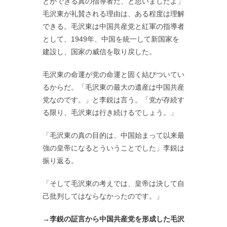
とができる真の指導者だ、と思いましたよ」
毛沢東が礼賛される理由は、ある程度は理解
できる。毛沢東は中国共産党と紅軍の指導者
として、1949年、中国を統一して新国家を
建設し、国家の威信を取り戻した。
毛沢東の命運が党の命運と固く結びついてい
るからだ。「毛沢東の最大の遺産は中国共産
党なのです。」と李鋭は言う。「党が存続す
る限り、毛沢東は行き続けるでしょう。」
「毛沢東の真の目的は、中国始まって以来最
強の皇帝になるとういうことでした」李鋭は
振り返る。
「そして毛沢東の考えでは、皇帝は決して自
己批判してはならなかったのです。」
→李鋭の証言から中国共産党を形成した毛沢