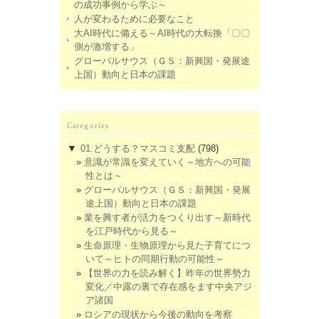
の成功事例から学ぶ～
人が変わるために必要なこと
大AI時代に備える～AI時代の大転換「〇〇
側が激増する」
グローバルサウス（ＧＳ：新興国・発展途
上国）動向と日本の課題
Categories
▼
01.どうする？マスコミ支配
(798)
意識が常識を変えていく～地方への可能
性とは～
グローバルサウス（ＧＳ：新興国・発展
途上国）動向と日本の課題
業を興す者が活力をつくり出す～新時代
を江戸時代から見る～
生命原理・生物原理から見た子育てにつ
いて～ヒトの同期行動の可能性～
【世界の力を読み解く】昨年の世界勢力
変化／中露の裏で存在感をます中央アジ
ア諸国
ロシアの現状から今後の動向を考察