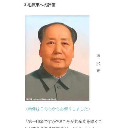
3.毛沢東への評価
毛
沢
東
（
画像はこちらからお借りしました
）
「第一印象ですか?彼こそが共産党を導くこ