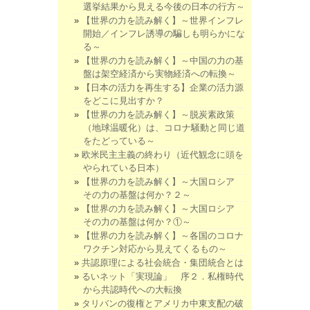
選挙結果から見える今後の日本の行方～
【世界の力を読み解く】～世界インフレ
開始／インフレ誘導の騙しも明らかにな
る～
【世界の力を読み解く】～中国の力の基
盤は架空経済から実物経済への転換～
【日本の活力を再生する】企業の活力源
をどこに見出すか？
【世界の力を読み解く】～脱炭素政策
（地球温暖化）は、コロナ騒動と同じ道
をたどっている～
欧米民主主義の終わり（近代観念に頭を
やられている日本）
【世界の力を読み解く】～大国ロシア
その力の基盤は何か？２～
【世界の力を読み解く】～大国ロシア
その力の基盤は何か？①～
【世界の力を読み解く】～各国のコロナ
ワクチン対応から見えてくるもの～
共認原理による社会統合・集団統合とは
るいネット「実現論」 序２．私権時代
から共認時代への大転換
タリバンの復権とアメリカ中東支配の破