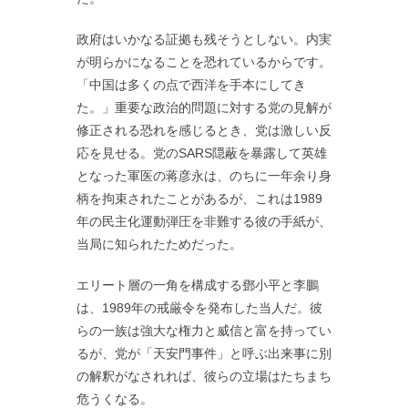
政府はいかなる証拠も残そうとしない。内実
が明らかになることを恐れているからです。
「中国は多くの点で西洋を手本にしてき
た。」重要な政治的問題に対する党の見解が
修正される恐れを感じるとき、党は激しい反
応を見せる。党のSARS隠蔽を暴露して英雄
となった軍医の蒋彦永は、のちに一年余り身
柄を拘束されたことがあるが、これは1989
年の民主化運動弾圧を非難する彼の手紙が、
当局に知られたためだった。
エリート層の一角を構成する鄧小平と李鵬
は、1989年の戒厳令を発布した当人だ。彼
らの一族は強大な権力と威信と富を持ってい
るが、党が「天安門事件」と呼ぶ出来事に別
の解釈がなされれば、彼らの立場はたちまち
危うくなる。