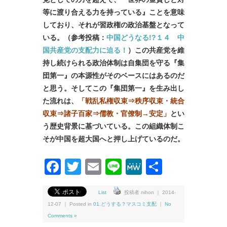
等に渡り合える力を持っている』ことを意味
しており、それが
習政権の政治基盤となって
いる。（参考投稿：
中国どうなる!?１４ 中
国共産党の支配力に迫る！
）この共産党を維
持し続けられる政治体制は自集団を守る『集
団第一』の本源性がそのベースにはあるのだ
と思う。そして
この『集団第一』を生み出し
た流れは、
「戦乱私権収束⇒秩序収束・統合
収束⇒諸子百家⇒
儒教・官僚制→安定」
とい
う歴史背景に基づいている。
この組織体制こ
そが中国を超大国へと押し上げているのだ。
Facebook
Twitter
Email
Line
MeWe
共
有
List
投稿者 nihon ｜ 2014-
12-07 ｜ Posted in
01.どうする？マスコミ支配
｜
No
Comments »