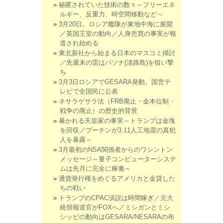
秘匿されていた技術の数々～フリーエネ
ルギー、反重力、時空間移動など～
3月20日。ロシア艦隊が東地中海に展開
／英国王室の動向／人身売買の事実が報
道され始める
東北新社から始まる日本のマスコミ掃討
／先週末の雷はパソナ(淡路島)を狙い撃
ち
3月3日ロシアでGESARA発動。国営テ
レビで全国民に公表
ネサラゲサラ法（FRB廃止・金本位制・
戦争の廃止）の歴史的背景
暴かれる天皇家の事実～トランプは金塊
を回収／プーチンが3.11人工地震の真犯
人を暴露～
3月最初のNSA関係者からのワシントン
メッセージ～量子コンピューターシステ
ムは先月に完全に稼働～
通貨発行権をめぐるアメリカと金貸した
ちの戦い
トランプのCPAC演説は時間稼ぎ／元大
統領報道官がFOXへ／ミシガンとミシ
シッピの動向はGESARA/NESARAの布