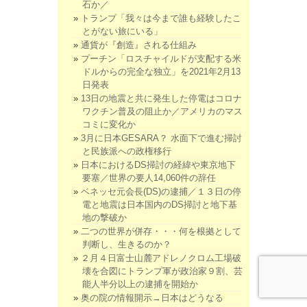
石か／
トランプ「我々は今まで誰も経験したこ
とがない旅にいる」
通貨が『創造』される仕組み
プーチン「ロスチャイルドが支配する米
ドルからの完全な独立」を2021年2月13
日発表
13日の地震と共に発生した停電はコロナ
ワクチン普及の阻止か／アメリカのマス
コミに変化か
3月に日本GESARA？ 水面下で進む掃討
と民族派への政権移行
日本におけるDS掃討の経緯や東京地下
要塞／世界の要人14,060件の辞任
ベネッセ元会長(DS)の逮捕／１３日の停
電と地震は日本国内のDS掃討と地下基
地の撃破か
二つの世界が併存・・・何を根拠として
判断し、生きるのか？
２月４日富士山麓アドレノクロム工場破
壊を合図にトランプ軍が政治家９割、芸
能人半分以上の逮捕を開始か
奥の院の情報開示→日本はどうなる