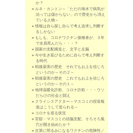
か？
ルネ・カントン～「ただの海水で病気が
治っては儲からない」ので歴史から消え
ている人物～
情報は自ら探し自らで考え追求し判断す
るしかない
もしも、コロナワクチン接種者が、３年
で全員死んだら・・・？
国家の支配構造と、文字と左脳
今や生き延びるために自らで考え判断す
る時代
戦後薬害の歴史 それでもお上を信じろ
というのか～その２～
戦後薬害の歴史 これでもお上を信じろ
というのか～その１～
地球温暖化詐欺、コロナ詐欺・・・ウソ
だらけの社会と闘え
クライシスアクター～マスコミの捏造報
道はこうして造られる～
コロナを巡る状況
官邸・マスコミの頭脳支配、そろそろ風
穴が開き始めたか？
次第に明るみになるワクチンの危険性／