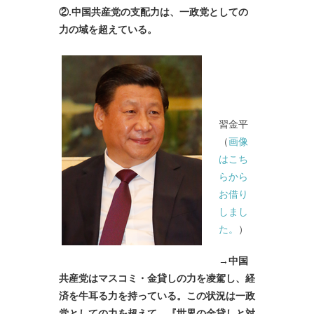
②
.中国共産党の支配力は、一政党としての
力の域を超えている。
習金平
（
画像
はこち
らから
お借り
しまし
た。
）
→中国
共産党はマスコミ・金貸しの力を凌駕し、経
済を牛耳る力を持っている。この状況は一政
党としての力を
超えて、『世界の金貸しと対