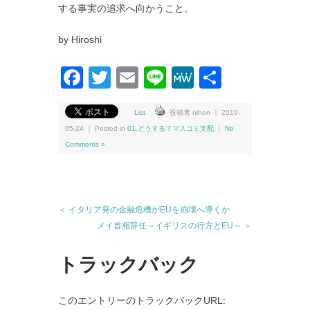
する事実の追求へ向かうこと。
by Hiroshi
Facebook
Twitter
Email
Line
MeWe
共
有
List
投稿者 nihon ｜ 2019-
05-24 ｜ Posted in
01.どうする？マスコミ支配
｜
No
Comments »
＜ イタリア発の金融危機がEUを崩壊へ導くか
メイ首相辞任～イギリスの行方とEU～ ＞
トラックバック
このエントリーのトラックバックURL: