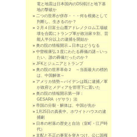
電と地震は日本国内のDS掃討と地下基
地の撃破か
二つの世界が併存・・・何を根拠として
判断し、生きるのか？
２月４日富士山麓アドレノクロム工場破
壊を合図にトランプ軍が政治家９割、芸
能人半分以上の逮捕を開始か
奥の院の情報開示→日本はどうなる
中曽根康弘３度にわたる葬儀の謎～いっ
たい、誰の葬儀だったのか？
JFKとジュニアとトランプ
奥の院の世界革命２ ～当面最大の標的
は、中国解体～
アメリカ情勢～バイデンは既に逮捕／軍
が政府とメディアを管理下に置いた
奥の院の情報開示第一弾：
GESARA（ゲサラ）法
帝国の分裂・解体は、中国が先か
1月25日の真夜中。ホワイトハウスの逮
捕劇
日本の村落の歴史と自治（室町・江戸時
代）
支配と不正の事実を突きつけ、公に国権