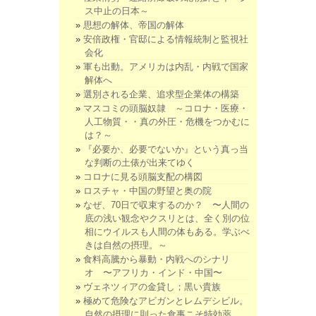
ス中止の日本～
思想の解体、帝国の解体
安倍政権・官邸による情報統制と監視社
会化
軍も出動。アメリカは内乱・内戦で国家
解体へ
選別される企業、追求型企業体の構築
マスコミの頭脳奴隷 ～コロナ・医療・
人工物質・・真の外圧・危機をつかむに
は？～
『必要か、必要でないか』という真っ当
な判断の土俵が出来てゆく
コロナに見る頭脳支配の構図
ロスチャ・中国の野望と奥の院
なぜ、70日で収束するのか？ 〜人間の
底の浅い観念やクスリとは、全く別の位
相にウイルスも人間の体もある。学ぶべ
きは自然の摂理。～
食料高騰から暴動・内戦へのシナリ
オ 〜アフリカ・インド・中国〜
ヴェネツィアの金貸し；黒い貴族
極めて危険なアビガンとレムデシビル。
自然の摂理に則った食事こそ特効薬