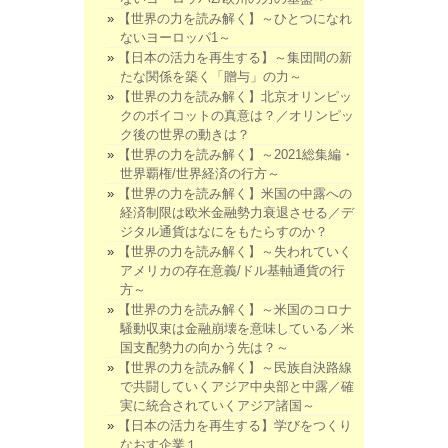
【世界の力を読み解く】～ひとつになれ
ないヨーロッパ1～
【日本の活力を再生する】～集団間の新
たな関係を築く「贈与」の力～
【世界の力を読み解く】北京オリンピッ
クのボイコットの真意は？／オリンピッ
ク後の世界の動きは？
【世界の力を読み解く】～2021総集編・
世界覇権/世界経済の行方～
【世界の力を読み解く】米国の中露への
経済制限は欧米金融勢力衰退させる／デ
ジタル通貨はなにをもたらすのか？
【世界の力を読み解く】～失われていく
アメリカの存在意義/ドル基軸通貨の行
方～
【世界の力を読み解く】～米国のコロナ
騒動収束は金融崩壊を意味している／米
国支配勢力の向かう先は？～
【世界の力を読み解く】～民族自決路線
で共闘していくアジア中央部と中露／確
実に統合されていくアジア諸国～
【日本の活力を再生する】学びをつくり
なおす企業１