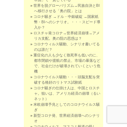
世界を脱グローバリズム→民族自決とBI
へ移行させる「奥の院」とは
コロナ騒ぎ →ドル・中銀破綻 →国家紙
幣・BIへのシナリオ。・・・スピード導
入か？
ロスチャ発コロナ→世界経済崩壊→アメ
リカ支配。奥の院の思惑は？
コロナウィルス騒動、シナリオ書いてる
のは誰だ？
重症化の人も少なく致死率も低いのに、
都市閉鎖や渡航の禁止、市場の暴落など
で、社会だけが破壊されていくという危
機
コロナウイルス騒動・・・頭脳支配を突
破する格好のリトマス試験紙
コロナ騒ぎの仕掛け人は、中国とロスチ
ャ。狙いは、アメリカ経済の崩壊（るい
ネット）
米欧崩壊予兆としてのコロナウイルス騒
ぎ
新型コロナ発、世界経済崩壊へのシナリ
オ
コロナウィルス、マスコミ報道の怪し