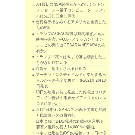
3月最初のNSA関係者からのワシントン
メッセージ～量子コンピューターシステ
ムは先月に完全に稼働～
通貨発行権をめぐるアメリカと金貸した
ちの戦い
トランプのCPAC演説は時間稼ぎ／元大
統領報道官がFOXへ／ミシガンとミシ
シッピの動向はGESARA/NESARAの布
石か／
トランプ「我々は今まで誰も経験したこ
とがない旅にいる」
通貨が『創造』される仕組み
プーチン「ロスチャイルドが支配する米
ドルからの完全な独立」を2021年2月13
日発表
13日の地震と共に発生した停電はコロナ
ワクチン普及の阻止か／アメリカのマス
コミに変化か
3月に日本GESARA？ 水面下で進む掃討
と民族派への政権移行
日本におけるDS掃討の経緯や東京地下
要塞／世界の要人14,060件の辞任
ベネッセ元会長(DS)の逮捕／１３日の停