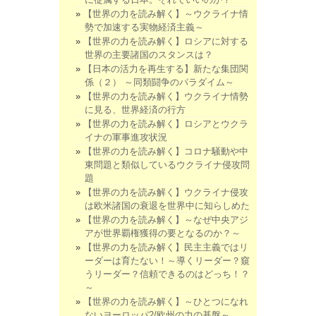
【世界の力を読み解く】～ウクライナ情
勢で加速する実物経済主義～
【世界の力を読み解く】ロシアに対する
世界の主要諸国のスタンスは？
【日本の活力を再生する】新たな集団関
係（２） ～同類闘争のパラダイム～
【世界の力を読み解く】ウクライナ情勢
に見る、世界経済の行方
【世界の力を読み解く】ロシアとウクラ
イナの軍事進攻状況
【世界の力を読み解く】コロナ騒動や中
東問題と類似しているウクライナ侵攻問
題
【世界の力を読み解く】ウクライナ侵攻
は欧米諸国の衰退を世界中に知らしめた
【世界の力を読み解く】～なぜ中央アジ
アが世界覇権獲得の要となるのか？～
【世界の力を読み解く】民主主義ではリ
ーダーは育たない！～導くリーダー？窺
うリーダー？信頼できるのはどっち！？
～
【世界の力を読み解く】～ひとつになれ
ないヨーロッパ2/欧州の力の基盤～