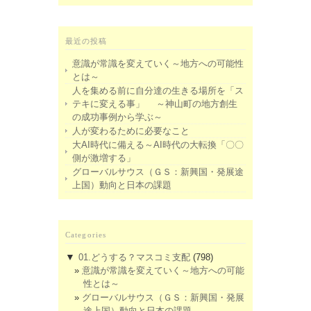
最近の投稿
意識が常識を変えていく～地方への可能性
とは～
人を集める前に自分達の生きる場所を「ス
テキに変える事」 ～神山町の地方創生
の成功事例から学ぶ～
人が変わるために必要なこと
大AI時代に備える～AI時代の大転換「〇〇
側が激増する」
グローバルサウス（ＧＳ：新興国・発展途
上国）動向と日本の課題
Categories
▼
01.どうする？マスコミ支配
(798)
意識が常識を変えていく～地方への可能
性とは～
グローバルサウス（ＧＳ：新興国・発展
途上国）動向と日本の課題