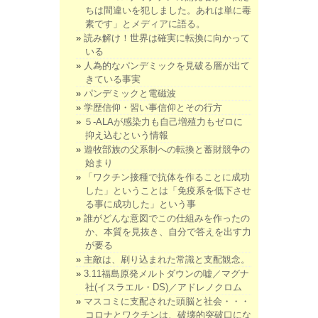
ちは間違いを犯しました。あれは単に毒
素です」とメディアに語る。
読み解け！世界は確実に転換に向かって
いる
人為的なパンデミックを見破る層が出て
きている事実
パンデミックと電磁波
学歴信仰・習い事信仰とその行方
５-ALAが感染力も自己増殖力もゼロに
抑え込むという情報
遊牧部族の父系制への転換と蓄財競争の
始まり
「ワクチン接種で抗体を作ることに成功
した」ということは「免疫系を低下させ
る事に成功した」という事
誰がどんな意図でこの仕組みを作ったの
か、本質を見抜き、自分で答えを出す力
が要る
主敵は、刷り込まれた常識と支配観念。
3.11福島原発メルトダウンの嘘／マグナ
社(イスラエル・DS)／アドレノクロム
マスコミに支配された頭脳と社会・・・
コロナとワクチンは、破壊的突破口にな