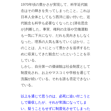
1970年頃の豊かさが実現して、科学近代観
念はその輝きを失ってしまったこと。これは
日本人全体としてもう西洋に追い付いた、近
代観念も科学も必要なくなったと(潜在思念
が)判断した。事実、権利の主張や労働運動
も一気に下火になり、だれも見向きもしなく
なった。理系の人気も落ちていくばかり。こ
のことは、人々にとって豊かさを追求するた
めに収束してきた観念だったということを示
している。
しかし、自分第一の価値観は社会制度として
制度化され、お上やマスコミや学校を通じて
洗脳が続いている。それを誰も否定できない
でいる。
以上を通じて思うのは、必死に追い付こうと
して吸収したが、それが常識になってしま
い、疑うこともせずに制度化させてしまった