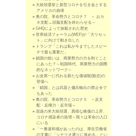
大統領選挙と新型コロナを引き金とする
アメリカの崩壊
奥の院、革命勢力とコロナ７ ～ おカ
ネ支配→頭脳支配を終わらせる～
GHQによって抹殺された歴史
世界経済フォーラム(WEF)が「大リセッ
ト」に向けて動き出した
トランプ「これは私が今までしたスピー
チで最も重要だ」
鎖国の狙いは、商業勢力の力を削ぐこと
にあった？～戦国時代、商業勢力の国際
的なネットワーク～
お金第一に代わる新たな価値観(観念)の
登場へ
「鎖国」とは武器と傭兵輸出の禁止令で
もあった
奥の院、革命勢力とコロナ５ ～反支
配・反権力・反市場～
混迷の米大統領選、異様な株価の上昇、
コロナ感染者の急増～我々は革命の入口
にいる
「一番違和感があったのは、厚生労働省
の文書に「シナリオ通りに進める」とい