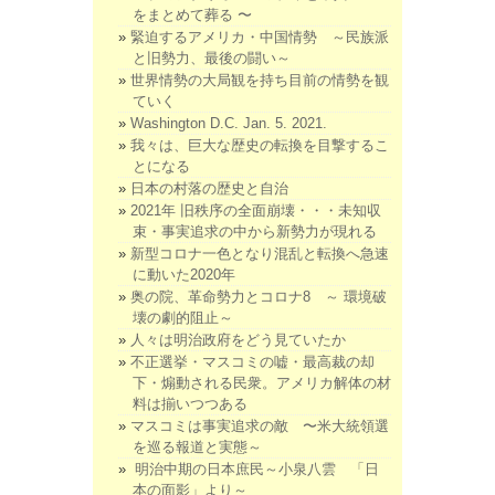
をまとめて葬る 〜
緊迫するアメリカ・中国情勢 ～民族派
と旧勢力、最後の闘い～
世界情勢の大局観を持ち目前の情勢を観
ていく
Washington D.C. Jan. 5. 2021.
我々は、巨大な歴史の転換を目撃するこ
とになる
日本の村落の歴史と自治
2021年 旧秩序の全面崩壊・・・未知収
束・事実追求の中から新勢力が現れる
新型コロナ一色となり混乱と転換へ急速
に動いた2020年
奥の院、革命勢力とコロナ8 ～ 環境破
壊の劇的阻止～
人々は明治政府をどう見ていたか
不正選挙・マスコミの嘘・最高裁の却
下・煽動される民衆。アメリカ解体の材
料は揃いつつある
マスコミは事実追求の敵 〜米大統領選
を巡る報道と実態～
明治中期の日本庶民～小泉八雲 「日
本の面影」より～