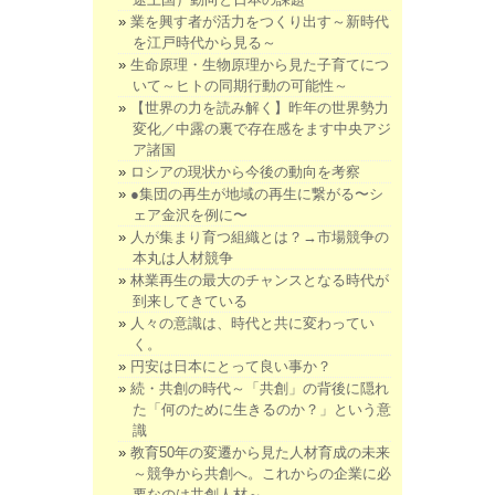
業を興す者が活力をつくり出す～新時代
を江戸時代から見る～
生命原理・生物原理から見た子育てにつ
いて～ヒトの同期行動の可能性～
【世界の力を読み解く】昨年の世界勢力
変化／中露の裏で存在感をます中央アジ
ア諸国
ロシアの現状から今後の動向を考察
●集団の再生が地域の再生に繋がる〜シ
ェア金沢を例に〜
人が集まり育つ組織とは？→市場競争の
本丸は人材競争
林業再生の最大のチャンスとなる時代が
到来してきている
人々の意識は、時代と共に変わってい
く。
円安は日本にとって良い事か？
続・共創の時代～「共創」の背後に隠れ
た「何のために生きるのか？」という意
識
教育50年の変遷から見た人材育成の未来
～競争から共創へ。これからの企業に必
要なのは共創人材～