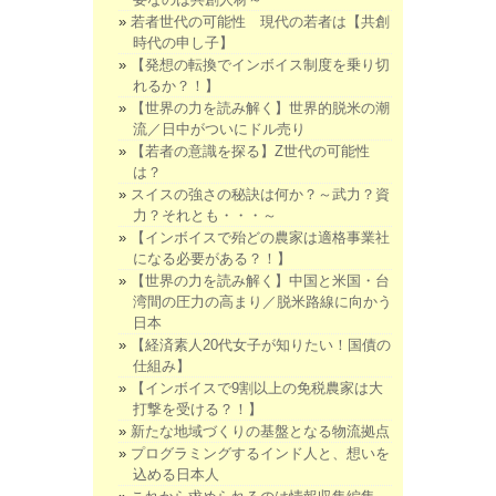
若者世代の可能性 現代の若者は【共創
時代の申し子】
【発想の転換でインボイス制度を乗り切
れるか？！】
【世界の力を読み解く】世界的脱米の潮
流／日中がついにドル売り
【若者の意識を探る】Z世代の可能性
は？
スイスの強さの秘訣は何か？～武力？資
力？それとも・・・～
【インボイスで殆どの農家は適格事業社
になる必要がある？！】
【世界の力を読み解く】中国と米国・台
湾間の圧力の高まり／脱米路線に向かう
日本
【経済素人20代女子が知りたい！国債の
仕組み】
【インボイスで9割以上の免税農家は大
打撃を受ける？！】
新たな地域づくりの基盤となる物流拠点
プログラミングするインド人と、想いを
込める日本人