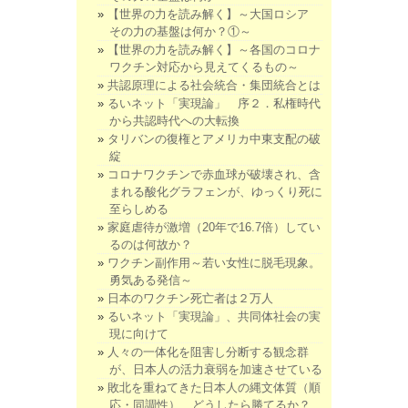
【世界の力を読み解く】～大国ロシア
その力の基盤は何か？①～
【世界の力を読み解く】～各国のコロナ
ワクチン対応から見えてくるもの～
共認原理による社会統合・集団統合とは
るいネット「実現論」 序２．私権時代
から共認時代への大転換
タリバンの復権とアメリカ中東支配の破
綻
コロナワクチンで赤血球が破壊され、含
まれる酸化グラフェンが、ゆっくり死に
至らしめる
家庭虐待が激増（20年で16.7倍）してい
るのは何故か？
ワクチン副作用～若い女性に脱毛現象。
勇気ある発信～
日本のワクチン死亡者は２万人
るいネット「実現論」、共同体社会の実
現に向けて
人々の一体化を阻害し分断する観念群
が、日本人の活力衰弱を加速させている
敗北を重ねてきた日本人の縄文体質（順
応・同調性）、どうしたら勝てるか？