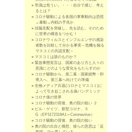
常識は危うい。・・・自分で感じ、考え
るとは？
コロナ騒動による各国の軍事動向は恐慌
→暴動→内戦の予兆か
頭脳支配を突破し、先を読む。そのため
に世界の構造をつかむ！
コロナウィルスとインフルエンザの感染
者数を比較して分かる事実～危機を煽る
マスコミの共認支配～
マスコミは誰のものか？
緊急事態宣言は、国家のあり方と人々の
意識にどのような変化をもたらすのか
コロナ騒動から、第二幕：国家紙幣・BI
導入へ、第三幕へ向けての準備
生物メディア兵器(コロナとマスコミ)に
よって引き起こされる偽パンデミック
コロナ後の世界
コロナ騒動の背後、奥の院の狙い ２
ビル・ゲイツ、新型コロナ、５
G（EP3172319A1＝Coronavirus）
コロナ騒動の背後、奥の院の狙い
奥の院の出自と構想、彼らの意思は「反
帝国」で一貫している