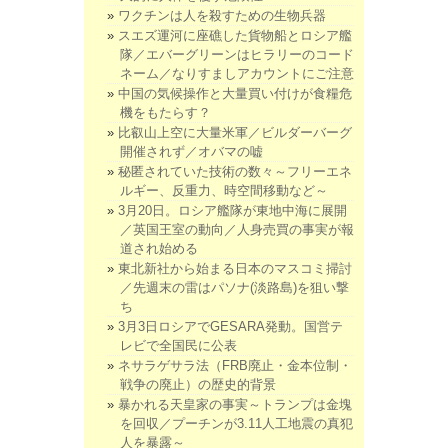
ワクチンは人を殺すための生物兵器
スエズ運河に座礁した貨物船とロシア艦
隊／エバーグリーンはヒラリーのコード
ネーム／なりすましアカウントにご注意
中国の気候操作と大量買い付けが食糧危
機をもたらす？
比叡山上空に大量米軍／ビルダーバーグ
開催されず／オバマの嘘
秘匿されていた技術の数々～フリーエネ
ルギー、反重力、時空間移動など～
3月20日。ロシア艦隊が東地中海に展開
／英国王室の動向／人身売買の事実が報
道され始める
東北新社から始まる日本のマスコミ掃討
／先週末の雷はパソナ(淡路島)を狙い撃
ち
3月3日ロシアでGESARA発動。国営テ
レビで全国民に公表
ネサラゲサラ法（FRB廃止・金本位制・
戦争の廃止）の歴史的背景
暴かれる天皇家の事実～トランプは金塊
を回収／プーチンが3.11人工地震の真犯
人を暴露～