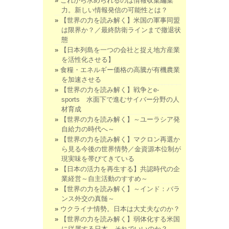
これから求められるのは情報収集編集
力。新しい情報発信の可能性とは？
【世界の力を読み解く】米国の軍事同盟
は限界か？／最終防衛ラインまで撤退状
態
【日本列島を一つの会社と捉え地方産業
を活性化させる】
食糧・エネルギー価格の高騰が有機農業
を加速させる
【世界の力を読み解く】戦争とe-
sports 水面下で進むサイバー分野の人
材育成
【世界の力を読み解く】～ユーラシア発
自給力の時代へ～
【世界の力を読み解く】マクロン再選か
ら見る今後の世界情勢／金資源本位制が
現実味を帯びてきている
【日本の活力を再生する】共認時代の企
業経営～自主活動のすすめ～
【世界の力を読み解く】～インド：バラ
ンス外交の真髄～
ウクライナ情勢。日本は大丈夫なのか？
【世界の力を読み解く】弱体化する米国
に従属する日本。それでいいのか？