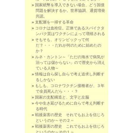
国家紙幣を導入できない場合、どう国債
問題を解決するか。世界協調、通貨増発
共認。
支配層を一掃する革命
コロナは血栓症。正体であるスパイクタ
ンパク質はワクチンによって増殖される
そもそも、オリンピックって何
だ？・・・だれが何のために始めたの
か？
ルネ・カントン～「ただの海水で病気が
治っては儲からない」ので歴史から消え
ている人物～
情報は自ら探し自らで考え追求し判断す
るしかない
もしも、コロナワクチン接種者が、３年
で全員死んだら・・・？
国家の支配構造と、文字と左脳
今や生き延びるために自らで考え判断す
る時代
戦後薬害の歴史 それでもお上を信じろ
というのか～その２～
戦後薬害の歴史 これでもお上を信じろ
というのか～その１～