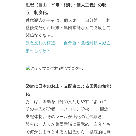
思想（自由・平等・権利・個人主義）の吸
収・制度化。
近代観念の中身は、個人第一・自分第一・利
益優先だから民族・集団本能なんて徹底して
関係なくなる。
観念支配の構造 ～自分脳・危機封鎖→滅亡
まっしぐら～
②次に日本のお上・支配者による国民の無能
化
お上は、国民を自分の支配しやすいように
その手先が学者、マスコミ、学校･･･。観念
支配体制。そのツールが上記の近代観念。
彼らは、人々が集団意識に目覚め、自分たち
で何かしようとすると困るから、徹底的に無