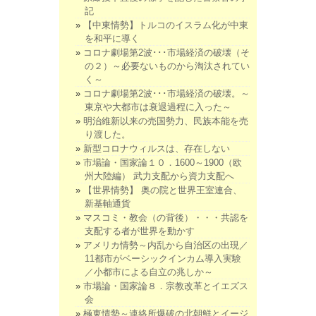
記
【中東情勢】トルコのイスラム化が中東
を和平に導く
コロナ劇場第2波･･･市場経済の破壊（そ
の２）～必要ないものから淘汰されてい
く～
コロナ劇場第2波･･･市場経済の破壊。～
東京や大都市は衰退過程に入った～
明治維新以来の売国勢力、民族本能を売
り渡した。
新型コロナウィルスは、存在しない
市場論・国家論１０．1600～1900（欧
州大陸編） 武力支配から資力支配へ
【世界情勢】 奥の院と世界王室連合、
新基軸通貨
マスコミ・教会（の背後）・・・共認を
支配する者が世界を動かす
アメリカ情勢～内乱から自治区の出現／
11都市がベーシックインカム導入実験
／小都市による自立の兆しか～
市場論・国家論８．宗教改革とイエズス
会
極東情勢～連絡所爆破の北朝鮮とイージ