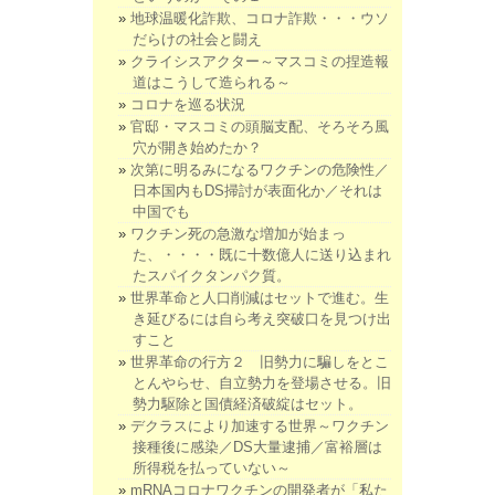
地球温暖化詐欺、コロナ詐欺・・・ウソ
だらけの社会と闘え
クライシスアクター～マスコミの捏造報
道はこうして造られる～
コロナを巡る状況
官邸・マスコミの頭脳支配、そろそろ風
穴が開き始めたか？
次第に明るみになるワクチンの危険性／
日本国内もDS掃討が表面化か／それは
中国でも
ワクチン死の急激な増加が始まっ
た、・・・・既に十数億人に送り込まれ
たスパイクタンパク質。
世界革命と人口削減はセットで進む。生
き延びるには自ら考え突破口を見つけ出
すこと
世界革命の行方２ 旧勢力に騙しをとこ
とんやらせ、自立勢力を登場させる。旧
勢力駆除と国債経済破綻はセット。
デクラスにより加速する世界～ワクチン
接種後に感染／DS大量逮捕／富裕層は
所得税を払っていない～
mRNAコロナワクチンの開発者が「私た