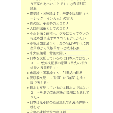
う言葉があったことです」by奈須利江
議員
市場論・国家論１７．基礎保障制度（ベ
ーシック・インカム）の実現
奥の院、革命勢力とコロナ
人口削減策としてのコロナ
不正を働く政権も、グルになってウソの
報道を垂れ流すマスコミも許しがたい
市場論国家論１６．奥の院は90年代に共
産革命から民族革命へと戦略転換
米大統領選、背後の闘い
日本を支配しているのは日本人ではない
３ ～ 朝鮮支配層の意識（目先の権力
維持と属国根性）～
市場論・国家論１５．21世紀の世界
脱頭脳支配 ～“常識” や “知識” を捨て、
腹で考える～
日本を支配しているのは日本人ではない
２ ～朝鮮の支配階級が幾層にも逃れて
きた～
日本は最小限の経済混乱で新経済体制へ
移行か
安倍の逮捕寸前の辞任劇