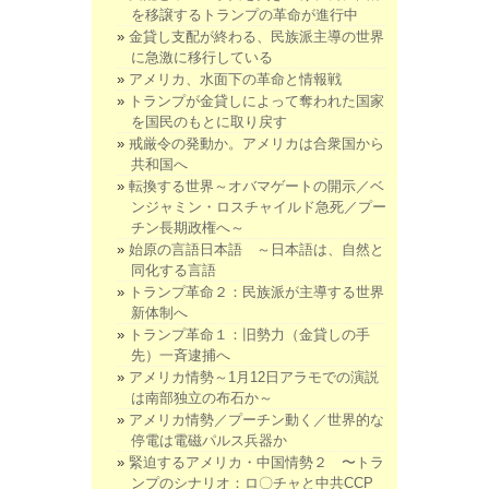
を移譲するトランプの革命が進行中
金貸し支配が終わる、民族派主導の世界
に急激に移行している
アメリカ、水面下の革命と情報戦
トランプが金貸しによって奪われた国家
を国民のもとに取り戻す
戒厳令の発動か。アメリカは合衆国から
共和国へ
転換する世界～オバマゲートの開示／ベ
ンジャミン・ロスチャイルド急死／プー
チン長期政権へ～
始原の言語日本語 ～日本語は、自然と
同化する言語
トランプ革命２：民族派が主導する世界
新体制へ
トランプ革命１：旧勢力（金貸しの手
先）一斉逮捕へ
アメリカ情勢～1月12日アラモでの演説
は南部独立の布石か～
アメリカ情勢／プーチン動く／世界的な
停電は電磁パルス兵器か
緊迫するアメリカ・中国情勢２ 〜トラ
ンプのシナリオ：ロ〇チャと中共CCP