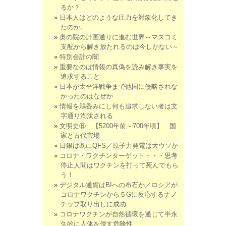
るか？
日本人はどのような圧力を対象化してき
たのか。
奥の院の計画通りに進む世界～マスコミ
支配から解き放たれるのは今しかない～
特別会計の闇
重要なのは情報の真偽を読み解き事実を
追求すること
日本が太平洋戦争まで他国に侵略されな
かったのはなぜか
情報を鵜呑みにし何も追求しない者は文
字通り淘汰される
文明史⑥ 【5200年前～700年頃】 国
家と古代市場
日銀は既にQFS／原子力発電は大ウソか
コロナ・ワクチンターゲット・・・思考
停止人間はワクチンを打って死んでもら
う！
デジタル通貨はBIへの布石か／ロシアが
コロナワクチンから５Gに反応するナノ
チップ取り出しに成功
コロナワクチンが自然循環を通じて半永
久的に人体を侵す危険性