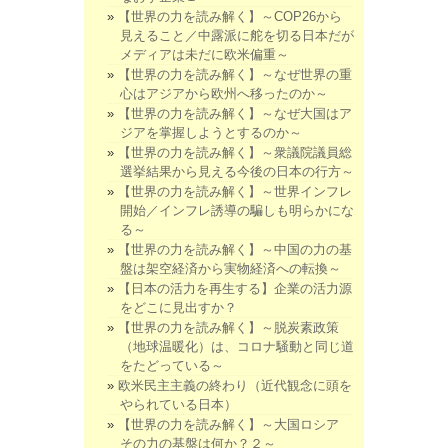
【世界の力を読み解く】～COP26から
見えること／中露派に舵を切る日本だが
メディアは未だに欧米偏重～
【世界の力を読み解く】～なぜ世界の重
心はアジアから欧州へ移ったのか～
【世界の力を読み解く】～なぜ大国はア
ジアを掌握しようとするのか～
【世界の力を読み解く】～衆議院議員総
選挙結果から見える今後の日本の行方～
【世界の力を読み解く】～世界インフレ
開始／インフレ誘導の騙しも明らかにな
る～
【世界の力を読み解く】～中国の力の基
盤は架空経済から実物経済への転換～
【日本の活力を再生する】企業の活力源
をどこに見出すか？
【世界の力を読み解く】～脱炭素政策
（地球温暖化）は、コロナ騒動と同じ道
をたどっている～
欧米民主主義の終わり（近代観念に頭を
やられている日本）
【世界の力を読み解く】～大国ロシア
その力の基盤は何か？２～