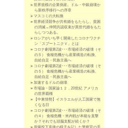
世界規模の企業倒産。ドル・中銀崩壊か
ら新秩序移行への序章
マスコミの大転換
世界経済競争が共有婚をもたらし、貧困
の消滅→仲間共認収束が異世代婚をもた
らしつつある。
ロシアがいち早く開発したコロナワクチ
ン「スプートニクＶ」とは
コロナ劇場第2波･･･市場経済の破壊（そ
の５） 食糧危機から産業構造の転換、
自給自足・民族主義へ
コロナ劇場第2波･･･市場経済の破壊（そ
の５） 食糧危機から産業構造の転換、
自給自足・民族主義へ
加速するドルの崩壊
市場論・国家論１２．20世紀 アメリカ
の世界覇権
【中東情勢】イスラエルが人工国家で無
くなる日
コロナ劇場第2波･･･市場経済の破壊（そ
の４） 食糧危機・米内戦が本能を直撃
か？それでも頭脳支配が続くか？
原爆投下直後の様子を記した警察官の手