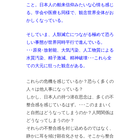
こと。日本人の舶来信仰みたいな心情も感じ
る。学会や医療も同様で、観念世界全体がお
かしくなっている。
そしていま、人類滅亡につながる極めて恐ろ
しい事態が世界同時平行で進んでいる。
･･･原発･放射能、大気汚染、人工物質による
水質汚染、精子激減、精神破壊･･･これら全
ての大元に狂った観念がある。
これらの危機を感じているか？恐らく多くの
人々は他人事になっている？
しかし、日本人の持つ潜在思念は、多くの不
整合感を感じているはず。･･･このままいく
と自然はどうなってしまうのか？人間関係は
どうなってしまうのか？
それらの不整合感を封じ込めるのではなく、
静かに耳を傾け顕在化させる。そこから整合