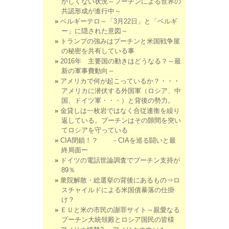
かしくない状況～プーチンによる世界の
共認形成が進行中～
ベルギーテロ～「3月22日」と「ベルギ
ー」に隠された意図～
トランプの強みはプーチンと米国戦争屋
の秘密を共有している事
2016年 主要国の動きはどうなる？～最
新の軍事費動向～
アメリカで何が起こっているか？・・・
アメリカに潜伏する外国軍（ロシア、中
国、ドイツ軍・・・）と背後の勢力。
金貸しは一枚岩ではなく合従連衡を繰り
返している。プーチンはその隙間を突い
てロシアを守っている
CIA閉鎖！？ －CIAを巡る闘いと最
終局面ー
ドイツの電話世論調査でプーチン支持が
89％
衆院解散・総選挙の背後にあるもの⇒ロ
スチャイルドによる米国債暴落の仕掛
け？
ＥＵと米の市民の謝罪サイト～親愛なる
プーチン大統領殿とロシア国民の皆様