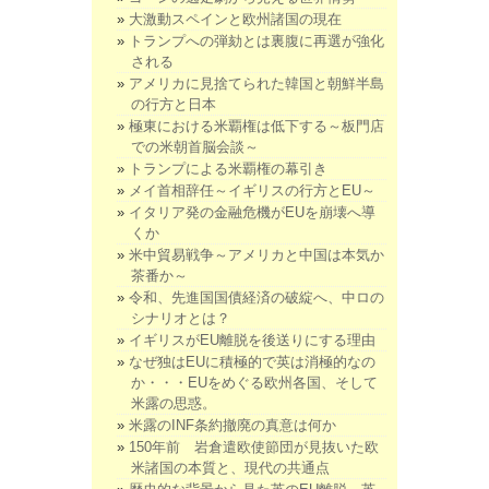
大激動スペインと欧州諸国の現在
トランプへの弾劾とは裏腹に再選が強化
される
アメリカに見捨てられた韓国と朝鮮半島
の行方と日本
極東における米覇権は低下する～板門店
での米朝首脳会談～
トランプによる米覇権の幕引き
メイ首相辞任～イギリスの行方とEU～
イタリア発の金融危機がEUを崩壊へ導
くか
米中貿易戦争～アメリカと中国は本気か
茶番か～
令和、先進国国債経済の破綻へ、中ロの
シナリオとは？
イギリスがEU離脱を後送りにする理由
なぜ独はEUに積極的で英は消極的なの
か・・・EUをめぐる欧州各国、そして
米露の思惑。
米露のINF条約撤廃の真意は何か
150年前 岩倉遣欧使節団が見抜いた欧
米諸国の本質と、現代の共通点