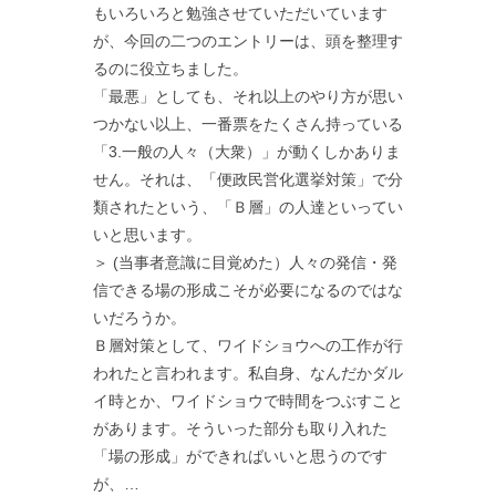
もいろいろと勉強させていただいています
が、今回の二つのエントリーは、頭を整理す
るのに役立ちました。
「最悪」としても、それ以上のやり方が思い
つかない以上、一番票をたくさん持っている
「3.一般の人々（大衆）」が動くしかありま
せん。それは、「便政民営化選挙対策」で分
類されたという、「Ｂ層」の人達といってい
いと思います。
＞ (当事者意識に目覚めた）人々の発信・発
信できる場の形成こそが必要になるのではな
いだろうか。
Ｂ層対策として、ワイドショウへの工作が行
われたと言われます。私自身、なんだかダル
イ時とか、ワイドショウで時間をつぶすこと
があります。そういった部分も取り入れた
「場の形成」ができればいいと思うのです
が、…