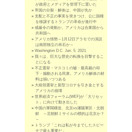
が政府とメディアを管理下に置いた
帝国の分裂・解体は、中国が先か
支配と不正の事実を突きつけ、公に国権
を移譲するトランプの革命が進行中
戒厳令の発動か。アメリカは合衆国から
共和国へ
アメリカ情勢～1月12日アラモでの演説
は南部独立の布石か～
Washington D.C. Jan. 5. 2021.
我々は、巨大な歴史の転換を目撃するこ
とになる
不正選挙・マスコミの嘘・最高裁の却
下・煽動される民衆。アメリカ解体の材
料は揃いつつある
大統領選挙と新型コロナを引き金とする
アメリカの崩壊
世界経済フォーラム(WEF)が「大リセッ
ト」に向けて動き出した
中国の軍閥構造、北京vs瀋陽軍区・北朝
鮮 ～北朝鮮ミサイルの標的は北京か？
～
トランプ「これは私が今までしたスピー
チで最も重要だ」