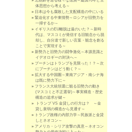
北朝鮮を巡る様々な憶測～建国70年と主
体思想から考える～
日本は今も腐敗した支配構造の中にいる
緊迫化する中東情勢～ロシアが旧勢力を
一掃するか～
イギリスのEU離脱は遠のいた？～新時
代は、マスコミが発信する旧観念から脱
却し、自分達で新しい言葉・観念を創る
ことで実現する～
新勢力と旧勢力の闘争激化～本源意識と
イデオロギーの対決へ～
プーチンはトランプを見限った！？～次
にプーチンはどう動く？～
拡大する中国圏～東南アジア・南シナ海
は既に勢力下に～
フランス大統領選に観る旧勢力の動き
(マスコミと不正選挙)～事実構造・歴史
構造の追求が鍵～
トランプ VS 金貸しの行方は？ ～金
貸し衰弱の構造から見通す～
トランプ政権の内部力学～民族派と金貸
しとネオコン～
アメリカ・シリア攻撃の真意～ネオコン
勢力との最終決戦に入った～