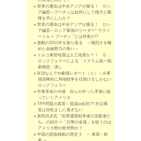
世界の運命は中央アジアが握る！ ロシ
ア編⑥～プーチンは如何にして権力と覇
権を手にしたか？
世界の運命は中央アジアが握る！ ロシ
ア編⑤～ロシア最強のリーダー" ウラジ
ーミル = プーチン "とは何者か!?
激動の2011年を振り返る ～熾烈さを極
めた金融勢力の争い～
トルコ東部地震は人工地震か？！ Ｄ．
ロックフェラーによる「イスラム統一国
家構想」潰し
9/18なんでや劇場レポート（１）～火事
場泥棒的に局地戦争を仕掛けるしかない
ロックフェラー
中東革命の今後 自らが作った矛盾に嵌
っていくアメリカ
TPP問題の真実～賛成or反対?? 対立構
造は目眩ましに過ぎない
原田武夫氏『世界通貨戦争後の支配者た
ち』の紹介⇒「日華の金塊」を狙うのは
アメリカ勢か欧州勢か？
中国の部族移動の歴史３ ～ 東胡－鮮
卑 ～