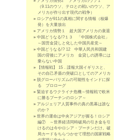
アメリカ情勢2 アメリカのウソ１
（9.11のウソ、テロとの戦いのウソ、ア
メリカが作り出す現代の戦争）
ロシアが911の真相に関する情報（核爆
発）を大量放出
アメリカ情勢１ 超大国アメリカの衰退
中国どうなる!?１３ 「中国株式会社」
～国営金貸しと化した中国共産党～
中国どうなる!? 12 中華人民共和国建
国の背後にアメリカ 金貸しの誘導には
乗らない中国
【情報戦】 15．諜報大国イギリスと、
その自己矛盾の突破口としてのアメリカ
脱グローバリズムの可能性をインドに探
る プロローグ
緊迫するウクライナ危機～情報戦で欧米
に勝るプーチンのロシア～
アルジェリア人質事件の真の黒幕は誰な
のか？
世界の運命は中央アジアが握る！ロシア
編⑦ ～世界経済同時破局の引き金を引
けるのは今やロシア・プーチンだけ。破
局カードをちらつかせて理想の国家戦略
の実現に向かう～