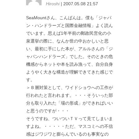
Hiroshi
| 2007.05.08 21:57
SeaMountさん、こんばんは。僕も「ジャパ
ン・ハンドラーズと国際金融情報」よく読ん
でいます。思えば1年半前の郵政民営化の小
泉選挙の際に、なんか世の中おかしいと思
い、最初に手にした本が、アルルさんの「ジ
ャパンハンドラーズ」でした。そのときの危
機感からネットや本を読み漁って、自分自身
ようやく大きな構造が理解できてきた感じで
す。
＞Ｂ層対策として、ワイドショウへの工作が
行われたと言われます。・・・そういった部
分も取り入れた「場の形成」ができればいい
と思うのですが・・・
そうですね、ついついＴＶって見てしまいま
すよね。・・・・・ただ、マスコミへの不信
感はジワジワと膨らんでいるのも事実なの