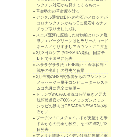
ワクチン対応から見えてくるもの～
革命勢力の革命度を計る
デジタル通貨はBIへの布石か／ロシアが
コロナワクチンから５Gに反応するナノ
チップ取り出しに成功
スエズ運河に座礁した貨物船とロシア艦
隊／エバーグリーンはヒラリーのコード
ネーム／なりすましアカウントにご注意
3月3日ロシアでGESARA発動。国営テ
レビで全国民に公表
ネサラゲサラ法（FRB廃止・金本位制・
戦争の廃止）の歴史的背景
3月最初のNSA関係者からのワシントン
メッセージ～量子コンピューターシステ
ムは先月に完全に稼働～
トランプのCPAC演説は時間稼ぎ／元大
統領報道官がFOXへ／ミシガンとミシ
シッピの動向はGESARA/NESARAの布
石か／
プーチン「ロスチャイルドが支配する米
ドルからの完全な独立」を2021年2月13
日発表
アメリカ情勢～バイデンは既に逮捕／軍