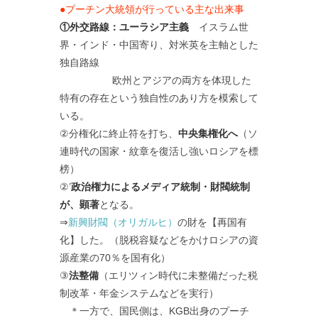
●プーチン大統領が行っている主な出来事
①外交路線：ユーラシア主義
イスラム世
界・インド・中国寄り、対米英を主軸とした
独自路線
欧州とアジアの両方を体現した
特有の存在という独自性のあり方を模索して
いる。
②分権化に終止符を打ち、
中央集権化へ
（ソ
連時代の国家・紋章を復活し強いロシアを標
榜）
②’
政治権力によるメディア統制・財閥統制
が、顕著
となる。
⇒
新興財閥（オリガルヒ）
の財を【再国有
化】した。（脱税容疑などをかけロシアの資
源産業の70％を国有化）
③
法整備
（エリツィン時代に未整備だった税
制改革・年金システムなどを実行）
＊一方で、国民側は、KGB出身のプーチ