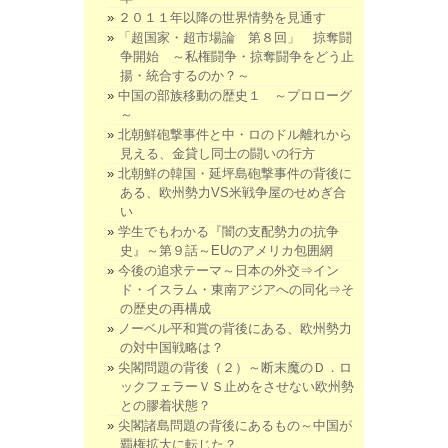
２０１１年以降の世界情勢を見通す
「超国家・超市場論 第８回」 掠奪闘
争開始 ～私権闘争・掠奪闘争をどう止
揚・統合するのか？～
中国の部族移動の歴史１ ～プロローグ
～
北朝鮮砲撃事件と中・ロのドル離れから
見える、金貸し同士の闘いの行方
北朝鮮の韓国・延坪島砲撃事件の背後に
ある、欧州勢力VS米戦争屋のせめぎ合
い
学生でもわかる『闇の支配勢力の抗争
史』～第９話～EUのアメリカ包囲網
今後の追求テーマ～日本の外交⇒イン
ド・イスラム・東南アジアへの同化⇒そ
の歴史の再構成
ノーベル平和賞の背後にある、欧州勢力
の対中国戦略は？
尖閣問題の背後（２）～断末魔のＤ．ロ
ックフェラーＶＳ止めをさせない欧州勢
との膠着状態？
尖閣諸島問題の背後にあるもの～中国が
覇権拡大に転じた？