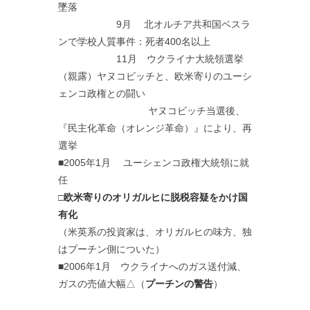
墜落
9月 北オルチア共和国ベスラ
ンで学校人質事件：死者400名以上
11月 ウクライナ大統領選挙
（親露）ヤヌコビッチと、欧米寄りのユーシ
ェンコ政権との闘い
ヤヌコビッチ当選後、
『民主化革命（オレンジ革命）』により、再
選挙
■2005年1月 ユーシェンコ政権大統領に就
任
□
欧米寄りのオリガルヒに脱税容疑をかけ国
有化
（米英系の投資家は、オリガルヒの味方、独
はプーチン側についた）
■2006年1月 ウクライナへのガス送付減、
ガスの売値大幅△（
プーチンの警告
）