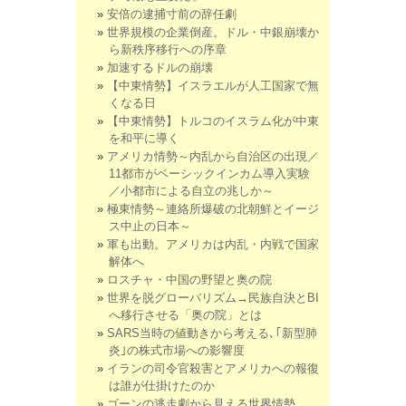
安倍の逮捕寸前の辞任劇
世界規模の企業倒産。ドル・中銀崩壊か
ら新秩序移行への序章
加速するドルの崩壊
【中東情勢】イスラエルが人工国家で無
くなる日
【中東情勢】トルコのイスラム化が中東
を和平に導く
アメリカ情勢～内乱から自治区の出現／
11都市がベーシックインカム導入実験
／小都市による自立の兆しか～
極東情勢～連絡所爆破の北朝鮮とイージ
ス中止の日本～
軍も出動。アメリカは内乱・内戦で国家
解体へ
ロスチャ・中国の野望と奥の院
世界を脱グローバリズム→民族自決とBI
へ移行させる「奥の院」とは
SARS当時の値動きから考える､｢新型肺
炎｣の株式市場への影響度
イランの司令官殺害とアメリカへの報復
は誰が仕掛けたのか
ゴーンの逃走劇から見える世界情勢