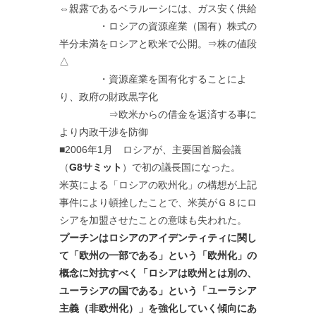
⇔親露であるベラルーシには、ガス安く供給
・ロシアの資源産業（国有）株式の
半分未満をロシアと欧米で公開。⇒株の値段
△
・資源産業を国有化することによ
り、政府の財政黒字化
⇒欧米からの借金を返済する事に
より内政干渉を防御
■2006年1月 ロシアが、主要国首脳会議
（
G8サミット
）で初の議長国になった。
米英による「ロシアの欧州化」の構想が上記
事件により頓挫したことで、米英がＧ８にロ
シアを加盟させたことの意味も失われた。
プーチンはロシアのアイデンティティに関し
て「欧州の一部である」という「欧州化」の
概念に対抗すべく「ロシアは欧州とは別の、
ユーラシアの国である」という「ユーラシア
主義（非欧州化）」を強化していく傾向にあ