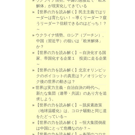
ウクライナ情勢。中露の急接近で「欧米
解体」が現実化してきている
【世界の力を読み解く】民主主義ではリ
ーダーは育たない！～導くリーダー？窺
うリーダー？信頼できるのはどっち！？
～
ウクライナ情勢。ロシア（プーチン）、
中国（習近平）の狙いは「欧米解体」
か？
【世界の力を読み解く】～自決化する国
家、帝国化する企業１ 投資に走る企業
～
【世界の力を読み解く】北京オリンピッ
クのボイコットの真意は？／オリンピッ
ク後の世界の動きは？
世界は実力主義・自治自決の時代へ。
新たな集団（連帯・共認）のあり方を追
求しよう。
【世界の力を読み解く】～脱炭素政策
（地球温暖化）は、コロナ騒動と同じ道
をたどっている～
【世界の力を読み解く】～恒大集団倒産
は中国にとって危機なのか？～
【世界の力を読み解く】～各国のコロナ