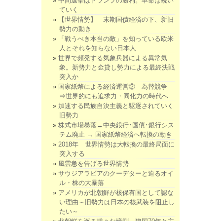
中間選挙はトランプの勝利。革命は続い
ていく
【世界情勢】 末期国債経済の下、新旧
勢力の動き
「戦うべき本当の敵」を知っている欧米
人とそれを知らない日本人
世界で頻発する気象兵器による異常気
象。新勢力と金貸し勢力による最終決戦
突入か
国家紙幣による経済運営② 為替競争
⇒世界的にも追求力・同化力の時代へ
加速する民族自決主義と駆逐されていく
旧勢力
株式市場暴落→中央銀行･国債･銀行シス
テム廃止 → 国家紙幣経済へ転換の動き
2018年 世界情勢は大転換の最終局面に
突入する
風雲急を告げる世界情勢
サウジアラビアのクーデターと迫るオイ
ル・株の大暴落
アメリカが北朝鮮が核保有国として認な
い理由～旧勢力は日本の核武装を阻止し
たい～