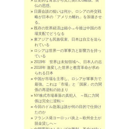
歴史的な背景から見た英のEU離脱、英
仏の思惑。
日露会談の狙いは何か。ロシアの外交戦
略が日本の「アメリカ離れ」を加速させ
る。
既存の世界経済は縮小→今後は中国の市
場支配でどうなる
東アジアも民族収束、日本は自立を迫ら
れている
ロシアは世界一の軍事力と影響力を持っ
ている
2019年 世界は未知領域へ、日本人の志
2018年 激変した世界と教育革命が求め
られる日本
中国が市場を主導し、ロシアが軍事力で
最強。これは「市場」と「国家」の力関
係の再逆転の始まり
NY株式市場暴落の真犯人 ～既に力関
係は完全に逆転～
今回のドル急落は誰が何の目的で仕掛け
たのか
フランス発ヨーロッパ炎上～欧州全土が
脱金貸しへ～