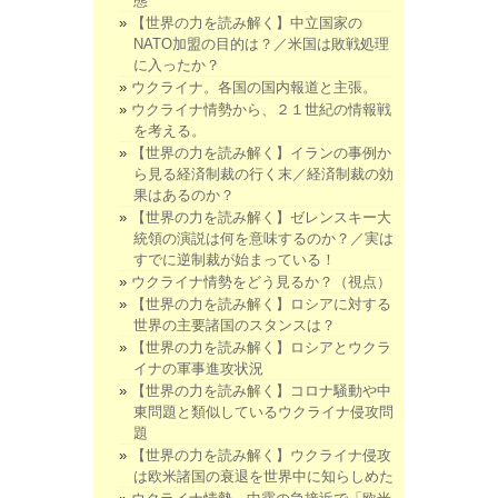
態
【世界の力を読み解く】中立国家の
NATO加盟の目的は？／米国は敗戦処理
に入ったか？
ウクライナ。各国の国内報道と主張。
ウクライナ情勢から、２１世紀の情報戦
を考える。
【世界の力を読み解く】イランの事例か
ら見る経済制裁の行く末／経済制裁の効
果はあるのか？
【世界の力を読み解く】ゼレンスキー大
統領の演説は何を意味するのか？／実は
すでに逆制裁が始まっている！
ウクライナ情勢をどう見るか？（視点）
【世界の力を読み解く】ロシアに対する
世界の主要諸国のスタンスは？
【世界の力を読み解く】ロシアとウクラ
イナの軍事進攻状況
【世界の力を読み解く】コロナ騒動や中
東問題と類似しているウクライナ侵攻問
題
【世界の力を読み解く】ウクライナ侵攻
は欧米諸国の衰退を世界中に知らしめた