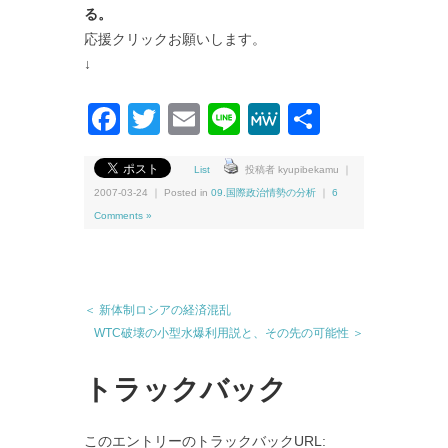
る。
応援クリックお願いします。
↓
Facebook
Twitter
Email
Line
MeWe
共
有
List
投稿者 kyupibekamu ｜
2007-03-24 ｜ Posted in
09.国際政治情勢の分析
｜
6
Comments »
＜ 新体制ロシアの経済混乱
WTC破壊の小型水爆利用説と、その先の可能性 ＞
トラックバック
このエントリーのトラックバックURL: