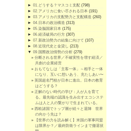
►
01.どうする？マスコミ支配
(798)
►
02.アメリカに食い尽される日本
(191)
►
03.アメリカの支配勢力と支配構造
(260)
►
04.日本の政治構造
(313)
►
05.染脳国家日本
(175)
►
06.経済破局の行方
(307)
►
07.新政治勢力の結集に向けて
(107)
►
08.近現代史と金貸し
(213)
▼
09.国際政治情勢の分析
(279)
分断される世界／不確実性を増す経済／
共創の企業経営
おもてなしは「主客一体」～相手と一体
になり、互いに想いあう、充たしあい〜
英国超名門校が日本に進出。日本の教育
はどうする？
正解のない時代の学び：人が人を育て
る。最先端の認識を生み出すエコシステ
ムは人と人の繋がりで生まれている。
西欧諸国でトップ層が続々と退陣 世界
の向かう先は？
【世界の力を読み解く】米国の軍事同盟
は限界か？／最終防衛ラインまで撤退状