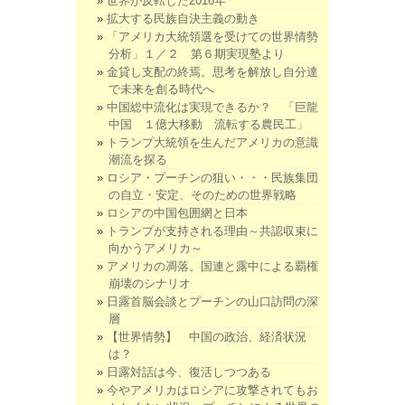
世界が反転した2016年
拡大する民族自決主義の動き
「アメリカ大統領選を受けての世界情勢
分析」１／２ 第６期実現塾より
金貸し支配の終焉。思考を解放し自分達
で未来を創る時代へ
中国総中流化は実現できるか？ 「巨龍
中国 １億大移動 流転する農民工」
トランプ大統領を生んだアメリカの意識
潮流を探る
ロシア・プーチンの狙い・・・民族集団
の自立・安定、そのための世界戦略
ロシアの中国包囲網と日本
トランプが支持される理由～共認収束に
向かうアメリカ～
アメリカの凋落。国連と露中による覇権
崩壊のシナリオ
日露首脳会談とプーチンの山口訪問の深
層
【世界情勢】 中国の政治、経済状況
は？
日露対話は今、復活しつつある
今やアメリカはロシアに攻撃されてもお