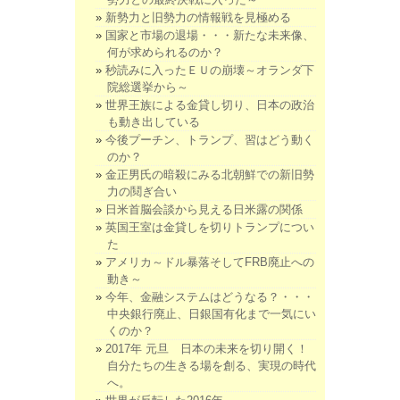
新勢力と旧勢力の情報戦を見極める
国家と市場の退場・・・新たな未来像、
何が求められるのか？
秒読みに入ったＥＵの崩壊～オランダ下
院総選挙から～
世界王族による金貸し切り、日本の政治
も動き出している
今後プーチン、トランプ、習はどう動く
のか？
金正男氏の暗殺にみる北朝鮮での新旧勢
力の鬩ぎ合い
日米首脳会談から見える日米露の関係
英国王室は金貸しを切りトランプについ
た
アメリカ～ドル暴落そしてFRB廃止への
動き～
今年、金融システムはどうなる？・・・
中央銀行廃止、日銀国有化まで一気にい
くのか？
2017年 元旦 日本の未来を切り開く！
自分たちの生きる場を創る、実現の時代
へ。