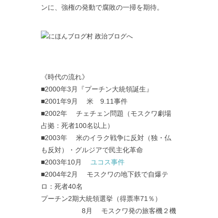
ンに、強権の発動で腐敗の一掃を期待。
《時代の流れ》
■2000年3月『プーチン大統領誕生』
■2001年9月 米 9.11事件
■2002年 チェチェン問題（モスクワ劇場
占拠：死者100名以上）
■2003年 米のイラク戦争に反対（独・仏
も反対）・グルジアで民主化革命
■2003年10月
ユコス事件
■2004年2月 モスクワの地下鉄で自爆テ
ロ：死者40名
プーチン2期大統領選挙（得票率71％）
8月 モスクワ発の旅客機２機