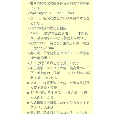
世界情勢の大局観を持ち目前の情勢を観
ていく
Washington D.C. Jan. 5. 2021.
我々は、巨大な歴史の転換を目撃するこ
とになる
日本の村落の歴史と自治
2021年 旧秩序の全面崩壊・・・未知収
束・事実追求の中から新勢力が現れる
新型コロナ一色となり混乱と転換へ急速
に動いた2020年
奥の院、革命勢力とコロナ8 ～ 環境破
壊の劇的阻止～
人々は明治政府をどう見ていたか
不正選挙・マスコミの嘘・最高裁の却
下・煽動される民衆。アメリカ解体の材
料は揃いつつある
マスコミは事実追求の敵 〜米大統領選
を巡る報道と実態～
明治中期の日本庶民～小泉八雲 「日
本の面影」より～
大統領選挙と新型コロナを引き金とする
アメリカの崩壊
奥の院、革命勢力とコロナ７ ～ おカ