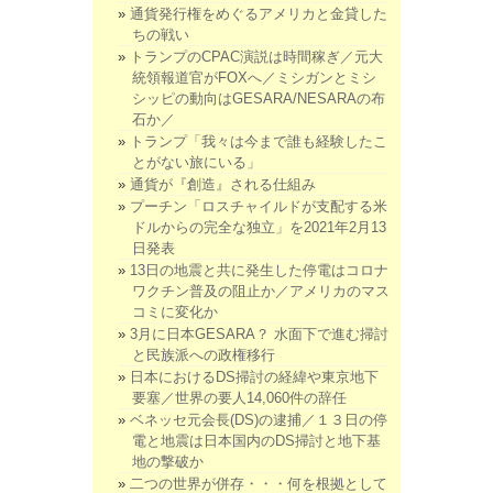
通貨発行権をめぐるアメリカと金貸した
ちの戦い
トランプのCPAC演説は時間稼ぎ／元大
統領報道官がFOXへ／ミシガンとミシ
シッピの動向はGESARA/NESARAの布
石か／
トランプ「我々は今まで誰も経験したこ
とがない旅にいる」
通貨が『創造』される仕組み
プーチン「ロスチャイルドが支配する米
ドルからの完全な独立」を2021年2月13
日発表
13日の地震と共に発生した停電はコロナ
ワクチン普及の阻止か／アメリカのマス
コミに変化か
3月に日本GESARA？ 水面下で進む掃討
と民族派への政権移行
日本におけるDS掃討の経緯や東京地下
要塞／世界の要人14,060件の辞任
ベネッセ元会長(DS)の逮捕／１３日の停
電と地震は日本国内のDS掃討と地下基
地の撃破か
二つの世界が併存・・・何を根拠として