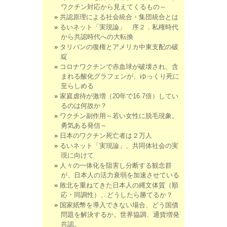
ワクチン対応から見えてくるもの～
共認原理による社会統合・集団統合とは
るいネット「実現論」 序２．私権時代
から共認時代への大転換
タリバンの復権とアメリカ中東支配の破
綻
コロナワクチンで赤血球が破壊され、含
まれる酸化グラフェンが、ゆっくり死に
至らしめる
家庭虐待が激増（20年で16.7倍）してい
るのは何故か？
ワクチン副作用～若い女性に脱毛現象。
勇気ある発信～
日本のワクチン死亡者は２万人
るいネット「実現論」、共同体社会の実
現に向けて
人々の一体化を阻害し分断する観念群
が、日本人の活力衰弱を加速させている
敗北を重ねてきた日本人の縄文体質（順
応・同調性）、どうしたら勝てるか？
国家紙幣を導入できない場合、どう国債
問題を解決するか。世界協調、通貨増発
共認。