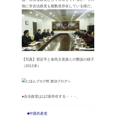
他に非合法政党も複数党存在している様だ。
【写真】習近平と各民主党派との懇談の様子
（2012末）
●合法政党はは2派存在する・・・、
■中国共産党