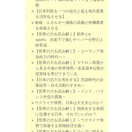
態
【日本列島を一つの会社と捉え地方産業
を活性化させる】
食糧・エネルギー価格の高騰が有機農業
を加速させる
【世界の力を読み解く】戦争とe-
sports 水面下で進むサイバー分野の人
材育成
【世界の力を読み解く】～ユーラシア発
自給力の時代へ～
【世界の力を読み解く】マクロン再選か
ら見る今後の世界情勢／金資源本位制が
現実味を帯びてきている
【日本の活力を再生する】共認時代の企
業経営～自主活動のすすめ～
【世界の力を読み解く】～インド：バラ
ンス外交の真髄～
ウクライナ情勢。日本は大丈夫なのか？
【世界の力を読み解く】弱体化する米国
に従属する日本。それでいいのか？
【世界の力を読み解く】～ウクライナ情
勢で加速する実物経済主義～
【世界の力を読み解く】ロシアに対する