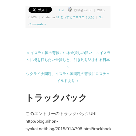
有
List
投稿者 nihon ｜ 2015-
01-26 ｜ Posted in
01.どうする？マスコミ支配
｜
No
Comments »
＜ イスラム国の背後にいる金貸しの狙い ～イスラ
ムに楔を打ちたい金貸しと、引き釣り込まれる日本
～
ウクライナ問題、イスラム国問題の背後にロスチャ
イルドあり ＞
トラックバック
このエントリーのトラックバックURL:
http://blog.nihon-
syakai.net/blog/2015/01/4708.html/trackback