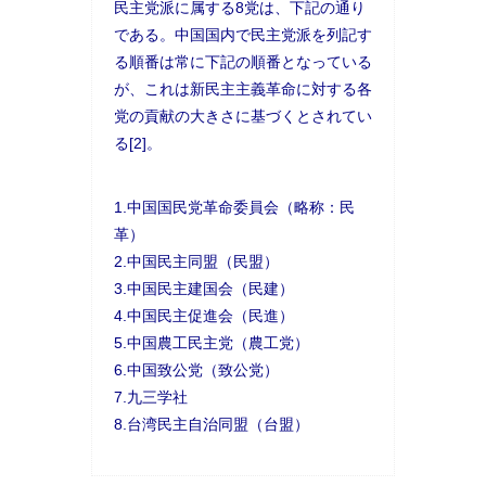
民主党派に属する8党は、下記の通り
である。中国国内で民主党派を列記す
る順番は常に下記の順番となっている
が、これは新民主主義革命に対する各
党の貢献の大きさに基づくとされてい
る[2]。
1.中国国民党革命委員会（略称：民
革）
2.中国民主同盟（民盟）
3.中国民主建国会（民建）
4.中国民主促進会（民進）
5.中国農工民主党（農工党）
6.中国致公党（致公党）
7.九三学社
8.台湾民主自治同盟（台盟）