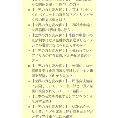
たな関係を築く「贈与」の力～
【世界の力を読み解く】北京オリンピッ
クのボイコットの真意は？／オリンピッ
ク後の世界の動きは？
【世界の力を読み解く】～2021総集編・
世界覇権/世界経済の行方～
【世界の力を読み解く】米国の中露への
経済制限は欧米金融勢力衰退させる／デ
ジタル通貨はなにをもたらすのか？
【世界の力を読み解く】～失われていく
アメリカの存在意義/ドル基軸通貨の行
方～
【世界の力を読み解く】～米国のコロナ
騒動収束は金融崩壊を意味している／米
国支配勢力の向かう先は？～
【世界の力を読み解く】～民族自決路線
で共闘していくアジア中央部と中露／確
実に統合されていくアジア諸国～
【日本の活力を再生する】学びをつくり
なおす企業１
【世界の力を読み解く】～COP26から
見えること／中露派に舵を切る日本だが
メディアは未だに欧米偏重～