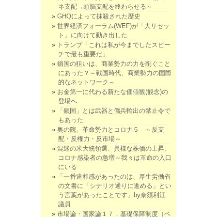
ネ支配→頭脳支配を終わらせる～
GHQによって抹殺された歴史
世界経済フォーラム(WEF)が「大リセッ
ト」に向けて動き出した
トランプ「これは私が今までしたスピー
チで最も重要だ」
鎖国の狙いは、商業勢力の力を削ぐこと
にあった？～戦国時代、商業勢力の国際
的なネットワーク～
お金第一に代わる新たな価値観(観念)の
登場へ
「鎖国」とは武器と傭兵輸出の禁止令で
もあった
奥の院、革命勢力とコロナ５ ～反支
配・反権力・反市場～
混迷の米大統領選、異様な株価の上昇、
コロナ感染者の急増～我々は革命の入口
にいる
「一番違和感があったのは、厚生労働省
の文書に「シナリオ通りに進める」とい
う言葉があったことです」by奈須利江
議員
市場論・国家論１７．基礎保障制度（ベ