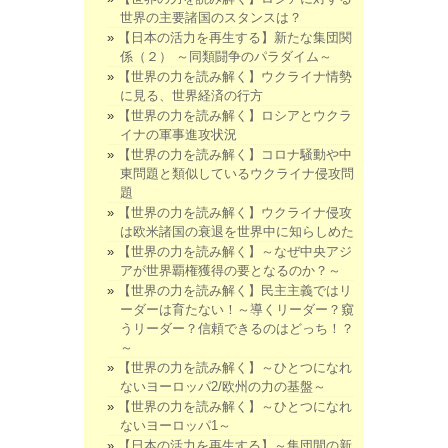
世界の主要諸国のスタンスは？
【日本の活力を再生する】新たな集団関
係（２） ～同類闘争のパラダイム～
【世界の力を読み解く】ウクライナ情勢
に見る、世界経済の行方
【世界の力を読み解く】ロシアとウクラ
イナの軍事進攻状況
【世界の力を読み解く】コロナ騒動や中
東問題と類似しているウクライナ侵攻問
題
【世界の力を読み解く】ウクライナ侵攻
は欧米諸国の衰退を世界中に知らしめた
【世界の力を読み解く】～なぜ中央アジ
アが世界覇権獲得の要となるのか？～
【世界の力を読み解く】民主主義ではリ
ーダーは育たない！～導くリーダー？窺
うリーダー？信頼できるのはどっち！？
～
【世界の力を読み解く】～ひとつになれ
ないヨーロッパ2/欧州の力の基盤～
【世界の力を読み解く】～ひとつになれ
ないヨーロッパ1～
【日本の活力を再生する】～集団間の新