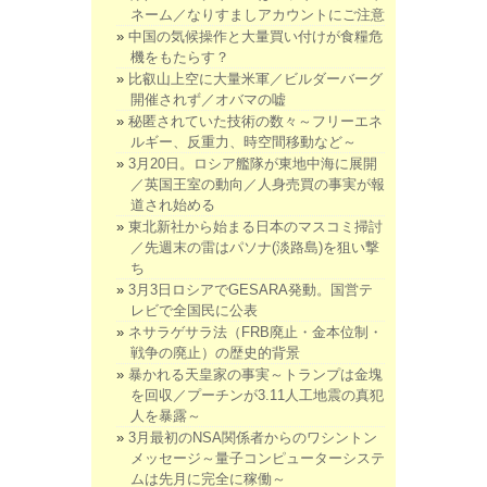
ネーム／なりすましアカウントにご注意
中国の気候操作と大量買い付けが食糧危
機をもたらす？
比叡山上空に大量米軍／ビルダーバーグ
開催されず／オバマの嘘
秘匿されていた技術の数々～フリーエネ
ルギー、反重力、時空間移動など～
3月20日。ロシア艦隊が東地中海に展開
／英国王室の動向／人身売買の事実が報
道され始める
東北新社から始まる日本のマスコミ掃討
／先週末の雷はパソナ(淡路島)を狙い撃
ち
3月3日ロシアでGESARA発動。国営テ
レビで全国民に公表
ネサラゲサラ法（FRB廃止・金本位制・
戦争の廃止）の歴史的背景
暴かれる天皇家の事実～トランプは金塊
を回収／プーチンが3.11人工地震の真犯
人を暴露～
3月最初のNSA関係者からのワシントン
メッセージ～量子コンピューターシステ
ムは先月に完全に稼働～