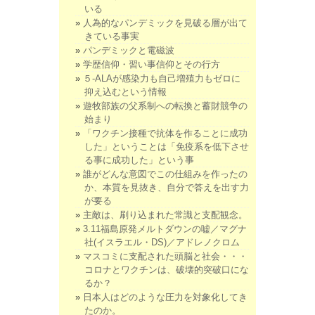
いる
人為的なパンデミックを見破る層が出て
きている事実
パンデミックと電磁波
学歴信仰・習い事信仰とその行方
５-ALAが感染力も自己増殖力もゼロに
抑え込むという情報
遊牧部族の父系制への転換と蓄財競争の
始まり
「ワクチン接種で抗体を作ることに成功
した」ということは「免疫系を低下させ
る事に成功した」という事
誰がどんな意図でこの仕組みを作ったの
か、本質を見抜き、自分で答えを出す力
が要る
主敵は、刷り込まれた常識と支配観念。
3.11福島原発メルトダウンの嘘／マグナ
社(イスラエル・DS)／アドレノクロム
マスコミに支配された頭脳と社会・・・
コロナとワクチンは、破壊的突破口にな
るか？
日本人はどのような圧力を対象化してき
たのか。