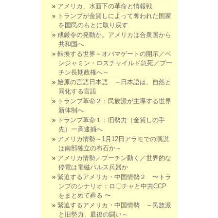
アメリカ、水面下の革命と情報戦
トランプが金貸しによって奪われた国家
を国民のもとに取り戻す
戒厳令の発動か。アメリカは合衆国から
共和国へ
転換する世界～オバマゲートの開示／ベ
ンジャミン・ロスチャイルド急死／プー
チン長期政権へ～
始原の言語日本語 ～日本語は、自然と
同化する言語
トランプ革命２：民族派が主導する世界
新体制へ
トランプ革命１：旧勢力（金貸しの手
先）一斉逮捕へ
アメリカ情勢～1月12日アラモでの演説
は南部独立の布石か～
アメリカ情勢／プーチン動く／世界的な
停電は電磁パルス兵器か
緊迫するアメリカ・中国情勢２ 〜トラ
ンプのシナリオ：ロ〇チャと中共CCP
をまとめて葬る 〜
緊迫するアメリカ・中国情勢 ～民族派
と旧勢力、最後の闘い～