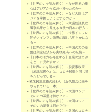
【世界の力を読み解く】～なぜ世界の重
心はアジアから欧州へ移ったのか～
【世界の力を読み解く】～なぜ大国はア
ジアを掌握しようとするのか～
【世界の力を読み解く】～衆議院議員総
選挙結果から見える今後の日本の行方～
【世界の力を読み解く】～世界インフレ
開始／インフレ誘導の騙しも明らかにな
る～
【世界の力を読み解く】～中国の力の基
盤は架空経済から実物経済への転換～
【日本の活力を再生する】企業の活力源
をどこに見出すか？
【世界の力を読み解く】～脱炭素政策
（地球温暖化）は、コロナ騒動と同じ道
をたどっている～
欧米民主主義の終わり（近代観念に頭を
やられている日本）
【世界の力を読み解く】～大国ロシア
その力の基盤は何か？２～
【世界の力を読み解く】～大国ロシア
その力の基盤は何か？①～
【世界の力を読み解く】～各国のコロナ