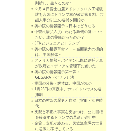
判断し、生きるのか？
２月４日富士山麓アドレノクロム工場破
壊を合図にトランプ軍が政治家９割、芸
能人半分以上の逮捕を開始か
奥の院の情報開示→日本はどうなる
中曽根康弘３度にわたる葬儀の謎～いっ
たい、誰の葬儀だったのか？
JFKとジュニアとトランプ
奥の院の世界革命２ ～当面最大の標的
は、中国解体～
アメリカ情勢～バイデンは既に逮捕／軍
が政府とメディアを管理下に置いた
奥の院の情報開示第一弾：
GESARA（ゲサラ）法
帝国の分裂・解体は、中国が先か
1月25日の真夜中。ホワイトハウスの逮
捕劇
日本の村落の歴史と自治（室町・江戸時
代）
支配と不正の事実を突きつけ、公に国権
を移譲するトランプの革命が進行中
金貸し支配が終わる、民族派主導の世界
に急激に移行している