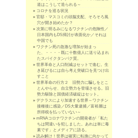
道はこうして造られる～
コロナを巡る状況
官邸・マスコミの頭脳支配、そろそろ風
穴が開き始めたか？
次第に明るみになるワクチンの危険性／
日本国内もDS掃討が表面化か／それは
中国でも
ワクチン死の急激な増加が始まっ
た、・・・・既に十数億人に送り込まれ
たスパイクタンパク質。
世界革命と人口削減はセットで進む。生
き延びるには自ら考え突破口を見つけ出
すこと
世界革命の行方２ 旧勢力に騙しをとこ
とんやらせ、自立勢力を登場させる。旧
勢力駆除と国債経済破綻はセット。
デクラスにより加速する世界～ワクチン
接種後に感染／DS大量逮捕／富裕層は
所得税を払っていない～
mRNAコロナワクチンの開発者が「私た
ちは間違いを犯しました。あれは単に毒
素です」とメディアに語る。
読み解け！世界は確実に転換に向かって