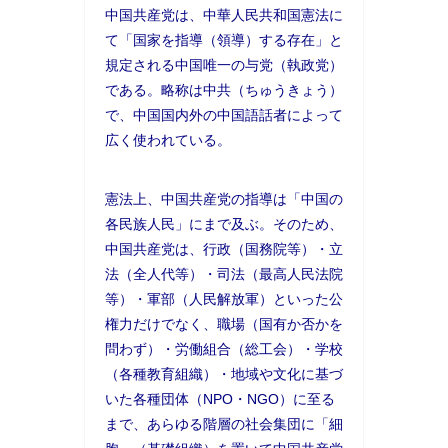
中国共産党は、中華人民共和国憲法に
て「国家を指導（領導）する存在」と
規定される中国唯一の与党（執政党）
である。略称は中共（ちゅうきょう）
で、中国国内外の中国語話者によって
広く使われている。
憲法上、中国共産党の指導は「中国の
各民族人民」にまで及ぶ。そのため、
中国共産党は、行政（国務院等）・立
法（全人代等）・司法（最高人民法院
等）・軍部（人民解放軍）といった公
権力だけでなく、職場（国有か否かを
問わず）・労働組合（総工会）・学校
（各種教育組織）・地域や文化に基づ
いた各種団体（NPO・NGO）に至る
まで、あらゆる階層の社会集団に「細