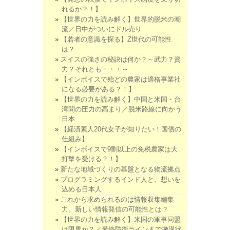
れるか？！】
【世界の力を読み解く】世界的脱米の潮
流／日中がついにドル売り
【若者の意識を探る】Z世代の可能性
は？
スイスの強さの秘訣は何か？～武力？資
力？それとも・・・～
【インボイスで殆どの農家は適格事業社
になる必要がある？！】
【世界の力を読み解く】中国と米国・台
湾間の圧力の高まり／脱米路線に向かう
日本
【経済素人20代女子が知りたい！国債の
仕組み】
【インボイスで9割以上の免税農家は大
打撃を受ける？！】
新たな地域づくりの基盤となる物流拠点
プログラミングするインド人と、想いを
込める日本人
これから求められるのは情報収集編集
力。新しい情報発信の可能性とは？
【世界の力を読み解く】米国の軍事同盟
は限界か？／最終防衛ラインまで撤退状