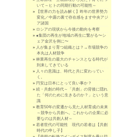
いて～ヒトの同期行動の可能性～
【世界の力を読み解く】昨年の世界勢力
変化／中露の裏で存在感をます中央アジ
ア諸国
ロシアの現状から今後の動向を考察
●集団の再生が地域の再生に繋がる〜シ
ェア金沢を例に〜
人が集まり育つ組織とは？→市場競争の
本丸は人材競争
林業再生の最大のチャンスとなる時代が
到来してきている
人々の意識は、時代と共に変わってい
く。
円安は日本にとって良い事か？
続・共創の時代～「共創」の背後に隠れ
た「何のために生きるのか？」という意
識
教育50年の変遷から見た人材育成の未来
～競争から共創へ。これからの企業に必
要なのは共創人材～
若者世代の可能性 現代の若者は【共創
時代の申し子】
【発想の転換でインボイス制度を乗り切