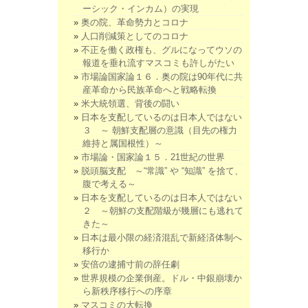
ーシック・インカム）の実現
奥の院、革命勢力とコロナ
人口削減策としてのコロナ
不正を働く政権も、グルになってウソの
報道を垂れ流すマスコミも許しがたい
市場論国家論１６．奥の院は90年代に共
産革命から民族革命へと戦略転換
米大統領選、背後の闘い
日本を支配しているのは日本人ではない
３ ～ 朝鮮支配層の意識（目先の権力
維持と属国根性）～
市場論・国家論１５．21世紀の世界
脱頭脳支配 ～“常識” や “知識” を捨て、
腹で考える～
日本を支配しているのは日本人ではない
２ ～朝鮮の支配階級が幾層にも逃れて
きた～
日本は最小限の経済混乱で新経済体制へ
移行か
安倍の逮捕寸前の辞任劇
世界規模の企業倒産。ドル・中銀崩壊か
ら新秩序移行への序章
マスコミの大転換