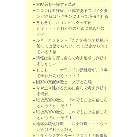
支配層を一掃する革命
コロナは血栓症。正体であるスパイクタ
ンパク質はワクチンによって増殖される
そもそも、オリンピックって何
だ？・・・だれが何のために始めたの
か？
ルネ・カントン～「ただの海水で病気が
治っては儲からない」ので歴史から消え
ている人物～
情報は自ら探し自らで考え追求し判断す
るしかない
もしも、コロナワクチン接種者が、３年
で全員死んだら・・・？
国家の支配構造と、文字と左脳
今や生き延びるために自らで考え判断す
る時代
戦後薬害の歴史 それでもお上を信じろ
というのか～その２～
戦後薬害の歴史 これでもお上を信じろ
というのか～その１～
地球温暖化詐欺、コロナ詐欺・・・ウソ
だらけの社会と闘え
クライシスアクター～マスコミの捏造報