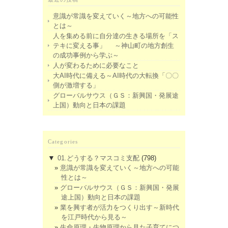
意識が常識を変えていく～地方への可能性
とは～
人を集める前に自分達の生きる場所を「ス
テキに変える事」 ～神山町の地方創生
の成功事例から学ぶ～
人が変わるために必要なこと
大AI時代に備える～AI時代の大転換「〇〇
側が激増する」
グローバルサウス（ＧＳ：新興国・発展途
上国）動向と日本の課題
Categories
▼
01.どうする？マスコミ支配
(798)
意識が常識を変えていく～地方への可能
性とは～
グローバルサウス（ＧＳ：新興国・発展
途上国）動向と日本の課題
業を興す者が活力をつくり出す～新時代
を江戸時代から見る～
生命原理・生物原理から見た子育てにつ