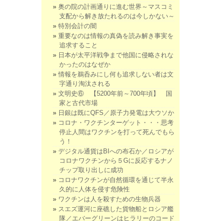
奥の院の計画通りに進む世界～マスコミ
支配から解き放たれるのは今しかない～
特別会計の闇
重要なのは情報の真偽を読み解き事実を
追求すること
日本が太平洋戦争まで他国に侵略されな
かったのはなぜか
情報を鵜呑みにし何も追求しない者は文
字通り淘汰される
文明史⑥ 【5200年前～700年頃】 国
家と古代市場
日銀は既にQFS／原子力発電は大ウソか
コロナ・ワクチンターゲット・・・思考
停止人間はワクチンを打って死んでもら
う！
デジタル通貨はBIへの布石か／ロシアが
コロナワクチンから５Gに反応するナノ
チップ取り出しに成功
コロナワクチンが自然循環を通じて半永
久的に人体を侵す危険性
ワクチンは人を殺すための生物兵器
スエズ運河に座礁した貨物船とロシア艦
隊／エバーグリーンはヒラリーのコード