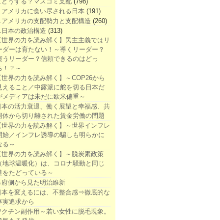
1.どうする？マスコミ支配
(798)
2.アメリカに食い尽される日本
(191)
3.アメリカの支配勢力と支配構造
(260)
4.日本の政治構造
(313)
【世界の力を読み解く】民主主義ではリ
ーダーは育たない！～導くリーダー？
窺うリーダー？信頼できるのはどっ
ち！？～
【世界の力を読み解く】～COP26から
見えること／中露派に舵を切る日本だ
がメディアは未だに欧米偏重～
日本の活力衰退、働く展望と幸福感、共
同体から切り離された賃金労働の問題
【世界の力を読み解く】～世界インフレ
開始／インフレ誘導の騙しも明らかに
なる～
【世界の力を読み解く】～脱炭素政策
（地球温暖化）は、コロナ騒動と同じ
道をたどっている～
幕府側から見た明治維新
日本を変えるには、不整合感⇒徹底的な
事実追求から
ワクチン副作用～若い女性に脱毛現象。