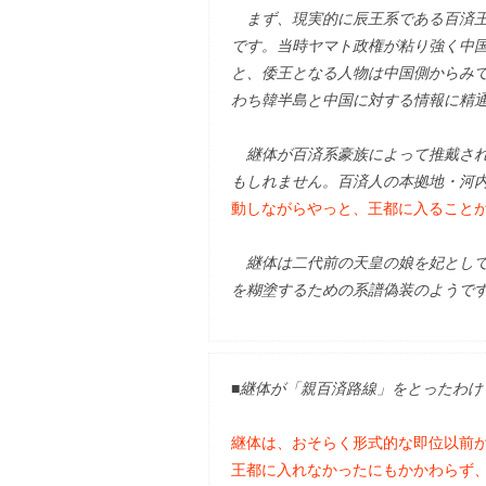
まず、現実的に辰王系である百済王
です。当時ヤマト政権が粘り強く中
と、倭王となる人物は中国側からみ
わち韓半島と中国に対する情報に精
継体が百済系豪族によって推戴され
もしれません。百済人の本拠地・河
動しながらやっと、王都に入ること
継体は二代前の天皇の娘を妃として
を糊塗するための系譜偽装のようで
■継体が「親百済路線」をとったわけ
継体は、おそらく形式的な即位以前
王都に入れなかったにもかかわらず