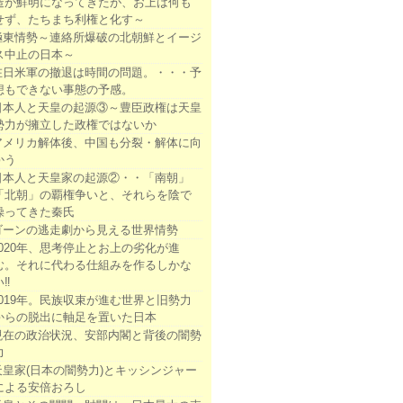
造が鮮明になってきたが、お上は何も
せず、たちまち利権と化す～
極東情勢～連絡所爆破の北朝鮮とイージ
ス中止の日本～
在日米軍の撤退は時間の問題。・・・予
想もできない事態の予感。
日本人と天皇の起源③～豊臣政権は天皇
勢力が擁立した政権ではないか
アメリカ解体後、中国も分裂・解体に向
かう
日本人と天皇家の起源②・・「南朝」
「北朝」の覇権争いと、それらを陰で
操ってきた秦氏
ゴーンの逃走劇から見える世界情勢
2020年、思考停止とお上の劣化が進
む。それに代わる仕組みを作るしかな
い‼
2019年。民族収束が進む世界と旧勢力
からの脱出に軸足を置いた日本
現在の政治状況、安部内閣と背後の闇勢
力
天皇家(日本の闇勢力)とキッシンジャー
による安倍おろし