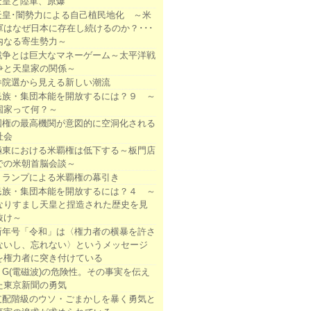
天皇と陸軍、原爆
天皇･闇勢力による自己植民地化 ～米
軍はなぜ日本に存在し続けるのか？･･･
内なる寄生勢力～
戦争とは巨大なマネーゲーム～太平洋戦
争と天皇家の関係～
参院選から見える新しい潮流
民族・集団本能を開放するには？９ ～
国家って何？～
国権の最高機関が意図的に空洞化される
社会
極東における米覇権は低下する～板門店
での米朝首脳会談～
トランプによる米覇権の幕引き
民族・集団本能を開放するには？４ ～
なりすまし天皇と捏造された歴史を見
抜け～
新年号「令和」は〈権力者の横暴を許さ
ないし、忘れない〉というメッセージ
を権力者に突き付けている
５G(電磁波)の危険性。その事実を伝え
た東京新聞の勇気
支配階級のウソ・ごまかしを暴く勇気と