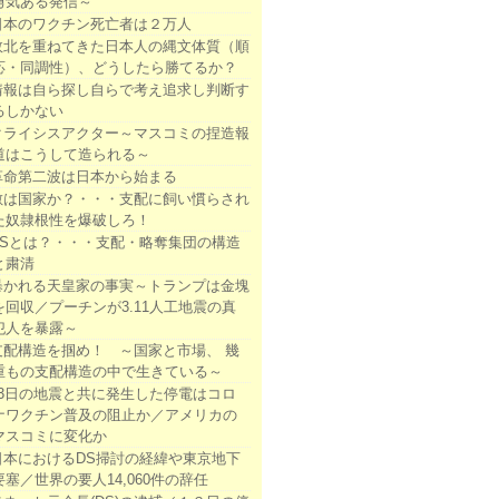
勇気ある発信～
日本のワクチン死亡者は２万人
敗北を重ねてきた日本人の縄文体質（順
応・同調性）、どうしたら勝てるか？
情報は自ら探し自らで考え追求し判断す
るしかない
クライシスアクター～マスコミの捏造報
道はこうして造られる～
革命第二波は日本から始まる
敵は国家か？・・・支配に飼い慣らされ
た奴隷根性を爆破しろ！
DSとは？・・・支配・略奪集団の構造
と粛清
暴かれる天皇家の事実～トランプは金塊
を回収／プーチンが3.11人工地震の真
犯人を暴露～
支配構造を掴め！ ～国家と市場、 幾
重もの支配構造の中で生きている～
13日の地震と共に発生した停電はコロ
ナワクチン普及の阻止か／アメリカの
マスコミに変化か
日本におけるDS掃討の経緯や東京地下
要塞／世界の要人14,060件の辞任