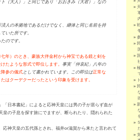
ト（大人）」と同じであり「おおきみ（大君）」なの
済人の本拠地であるだけでなく、継体と同じ名前を持
していた所です。
たのです。
〇七年）のとき、豪族大伴金村から神宝である鏡と剣を
受けたような形式で即位します。
事実「仲哀紀」八年の
は降参の儀式
として書かれています。この即位は
正常な
またはクーデクーだったという印象を受けます。
」「日本書紀」によると応神天皇には男の子が居らず血が
天皇の子息を探す旅にでますが、断られたり、隠れられた
、応神天皇の五代孫とされ、福井or滋賀から来たと言われて