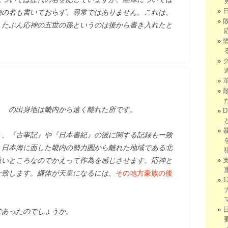
物の名も書いておらず、尋常ではありません。これは、
、たぶん応神の五世の孫というのは後から書き入れたと
） の出身地は畿内から遠く離れた所です。
く、『古事記』や『日本書紀』の彼に関する記録もー致
、日本海に面した畿内の勢力圏から離れた地域である北
遠いところなのでかえって作為を感じさせます。応神と
一致します。継体が天皇になるには、
その地方豪族の後
であったのでしょうか。