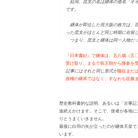
結局、昆支の名は継体の倭名「オオ
です。
継体が即位した現大阪の枚方は、百
った昆支がほとんど同じ時期に在留
つまり、昆支と継体は同一人物だっ
『日本書紀』で継体は、五八歳（五
受け取り、まるで前王朝から降参を
記事にはそれと同じ形式が
服従また
政権の継承ではなく、すなわち征服
歴史教科書的な説明、あるいは「古事記
途絶えかけます。そこで、使者が各地に
りとうまくいきません。
最後に白羽の矢が立ったのが継体天皇で
います。