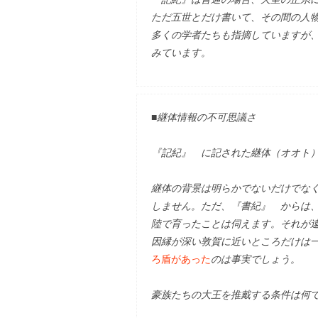
ただ五世とだけ書いて、その間の人
多くの学者たちも指摘していますが
みています。
■継体情報の不可思議さ
『記紀』 に記された継体（オオト
継体の背景は明らかでないだけでな
しません。ただ、『書紀』 からは
陸で育ったことは伺えます。それが
因縁が深い敦賀に近いところだけは
ろ盾があった
のは事実でしょう。
豪族たちの大王を推戴する条件は何