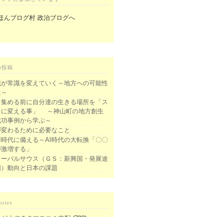
の投稿
識が常識を変えていく～地方への可能性
は～
を集める前に自分達の生きる場所を「ス
キに変える事」 ～神山町の地方創生
成功事例から学ぶ～
が変わるために必要なこと
I時代に備える～AI時代の大転換「〇〇
が激増する」
ローバルサウス（ＧＳ：新興国・発展途
国）動向と日本の課題
ories