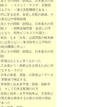
天皇とその閨閥・財閥は、日本最大の売
国奴４ ～マスコミ・ヤクザ、宗教団
体もグル、一連の支配機構である～
現代に至る従米、金貸し支配の路線。そ
の原点は中曽根政権
天皇とその閨閥・財閥は、日本最大の売
国奴２ ～国際金融同盟・金貸しの手
先となり、戦争ビジネスで大儲け～
「統合」なき「分化」は諸問題の根本解
決には至らない～東洋医学と江戸時代
の統治機構に学ぶ～
天皇とその閨閥・財閥は、日本最大の売
国奴
首里城はもともと赤くなかった
人工台風か？～国家は生き残るために何
でもする～その２
「日本の衰退、凋落」の実体は？データ
と実数値で検証する。
世界情勢と近未来予測：韓国・朝鮮半
島、そして日本支配層の行方
天皇制と戦争～太平洋戦争は、天皇制と
帝国主義を維持するが故の当然の帰結
であった