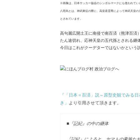
※画像は、日本サッカー協会のシンボルマークにも使われてい
八咫烏とは、神武東征の際に、高皇産霊尊によって神武天皇の
とされています。
高句麗広開土王に南侵で南百済（熊津百済
たん途切れ、応神天皇の五代孫とされる継
今日はこれがクーデターではないかという
『「日本＝百済」説～原型史観でみる日
き」
より引用させて頂きます。
■『記紀』の中の継体
『記紀』によると、ヤマトの豪族た