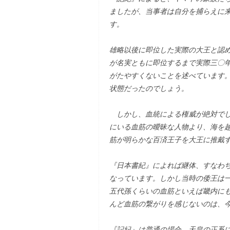
ましたが、当事者は自分を捕らえに
す。
雄略以後に即位した実際の大王と認
が名実ともに即位するまで実際三〇
がたやすくないことを述べています
状態だったのでしょう。
しかし、血統による権威が絶対でし
にいる血筋の曖昧な人物より、海を
筋が明らかな百済王子を大王に推戴
『日本書紀』によれば継体、すなわ
なっています。しかし当時の倭王は
五代孫くらいの血筋といえば畿内に
んど血筋の繋がりを感じないのは、
『記紀』は普通の場合、天皇の正系