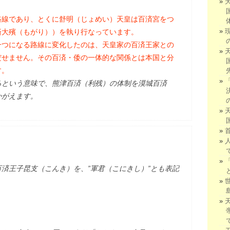
路線であり、とくに舒明（じょめい）天皇は百済宮をつ
済大殯（もがり））を執り行なっています。
一つになる路線に変化したのは、天皇家の百済王家との
だせません。その百済・倭の一体的な関係とは本国と分
す。
るという意味で、熊津百済（利残）の体制を漠城百済
かがえます。
済王子昆支（こんき）を、”軍君（こにきし）”とも表記