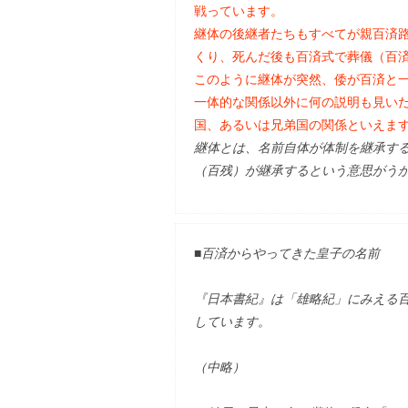
戦っています。
継体の後継者たちもすべてが親百済
くり、死んだ後も百済式で葬儀（百
このように継体が突然、倭が百済と
一体的な関係以外に何の説明も見い
国、あるいは兄弟国の関係といえま
継体とは、名前自体が体制を継承す
（百残）が継承するという意思がう
■百済からやってきた皇子の名前
『日本書紀』は「雄略紀」にみえる百
しています。
（中略）