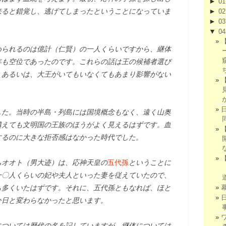
►
0
来ると錯覚し、逃げてしまったということになっていま
►
0
►
0
▼
0
められるのは億計（仁賢）の一人くらいですから、継体
年も空位であったのです。これらの話は王の候補者選び
。あるいは、大王がいてもいなくてもあまり影響がない
た。当時の半島・列島には国境概念もなく、遠く山奥
越えても文明国の王族のほうがよく見えるはずです。血
するのに大きな拒否感はなかった時代でした。
ちオオト（男大迹）は、応神天皇の
五代孫
ということに
一〇人くらいの妃や夫人といった妻を従えていたので、
も多くいたはずです。それに、五代孫ともなれば、ほと
今日と変わらなかったと思います。
については歴代の名を記していますが、継体については