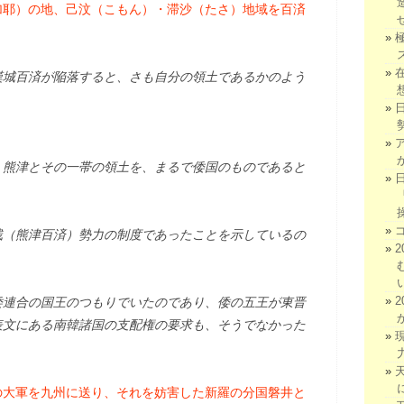
加耶）の地、己汶（こもん）・滞沙（たさ）地域を百済
漢城百済が陥落すると、さも自分の領土であるかのよう
）熊津とその一帯の領土を、まるで倭国のものであると
残（熊津百済）勢力の制度であったことを示しているの
倭連合の国王のつもりでいたのであり、倭の五王が東晋
表文にある南韓諸国の支配権の要求も、そうでなかった
の大軍を九州に送り、それを妨害した新羅の分国磐井と