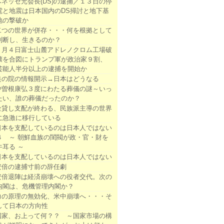
ベネッセ元会長(DS)の逮捕／１３日の停
電と地震は日本国内のDS掃討と地下基
地の撃破か
二つの世界が併存・・・何を根拠として
判断し、生きるのか？
２月４日富士山麓アドレノクロム工場破
壊を合図にトランプ軍が政治家９割、
芸能人半分以上の逮捕を開始か
奥の院の情報開示→日本はどうなる
中曽根康弘３度にわたる葬儀の謎～いっ
たい、誰の葬儀だったのか？
金貸し支配が終わる、民族派主導の世界
に急激に移行している
日本を支配しているのは日本人ではない
４ ～ 朝鮮血族の閨閥が政・官・財を
牛耳る ～
日本を支配しているのは日本人ではない
安倍の逮捕寸前の辞任劇
安倍退陣は経済崩壊への役者交代。次の
内閣は、危機管理内閣か？
力の原理の無効化、米中崩壊へ・・・そ
して日本の方向性
国家、お上って何？？ ～国家市場の構