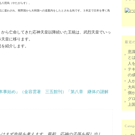
る八咫烏（やたがらす）。
元に遣わされ、熊野国から大和国への道案内をしたとされる烏です。３本足で日本を導く鳥
）から亡命してきた応神天皇以降続いた王統は、武烈天皇でいっ
体天皇に移ります。
最近
説を紹介します。
意
と
人
テ
の
人
大A
本事始め』（金容雲著 三五館刊）「第八章 継体の謎解
側
グ
上
Categ
ちはまず血統を考えます。最初、応神の子孫を探し出し