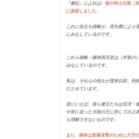
『書紀』によれば、
倭の領土任那（
に譲渡しました。
これに先立ち雄略が、高句麗により
にみなしているのです。
これら雄略・継体両天皇は（半島の
みなしているのです。
私は、それらの領土が渡来以前、利
だとみています。
逆にいえば、彼ら倭王たちは百済・
や宋に送った大陸の王に対しての上
ら理解できないものです。
また、継体は新羅攻撃のために六万