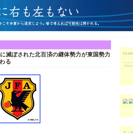
麗に滅ぼされた北百済の継体勢力が東国勢力
SEAR
わる
ラン