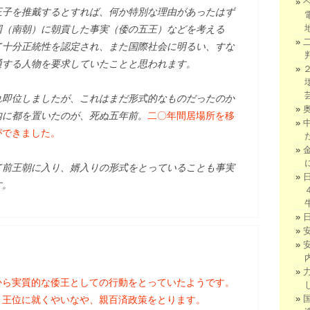
子を推戴するとすれば、何か特別な理由があったはず
国（南朝）に朝貢した事実（倭の五王）などを考える
て十分正統性を認定され、また国際社会に明るい、すな
通する人物を要求していたことと思われます。
即位しましたが、これはまだ形式的なものだったのか
内に都を置いたのが、死ぬ五年前。
二〇年間居場所を移
ができました。
前王朝に入り、婿入りの形式をとっていることも事実
す。
から実質的な倭王としての行動をとっていたようです。
、王位に就くやいなや、親百済政策をとります。