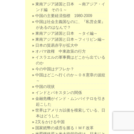
東南アジア諸国と日本 ～南アジア・イ
ンド編 その１～
中国の主要経済指標 1980-2009
中国は社会主義国なのに、『私営企業』
があるのはなんで？
東南アジア諸国と日本 ～タイ編～
東南アジア諸国と日本～フィリピン編～
日本の貿易赤字が拡大中
オバマ政権 中東政策の行方
イスラエルの軍事費はどこから出ている
のか
今の中国はデフレか？
中国はどこへ行くのか～０８憲章の波紋
～
中国の現状
インドとパキスタンの関係
金融危機がインド・ムンバイテロを引き
起こした
世界はアメリカ以後を模索している、日
本はどうした
2又をかける中国
国家紙幣の成否を握るＩＭＦ改革
米覇権終焉と米大統領交代は、日本にと