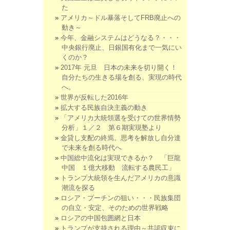
た
アメリカ～ドル暴落そしてFRB廃止への
動き～
今年、金融システムはどうなる？・・・
中央銀行廃止、日銀国有化まで一気にい
くのか？
2017年 元旦 日本の未来を切り開く！
自分たちの生きる場を創る、実現の時代
へ。
世界が反転した2016年
拡大する民族自決主義の動き
「アメリカ大統領選を受けての世界情勢
分析」１／２ 第６期実現塾より
金貸し支配の終焉。思考を解放し自分達
で未来を創る時代へ
中国総中流化は実現できるか？ 「巨龍
中国 １億大移動 流転する農民工」
トランプ大統領を生んだアメリカの意識
潮流を探る
ロシア・プーチンの狙い・・・民族集団
の自立・安定、そのための世界戦略
ロシアの中国包囲網と日本
トランプが支持される理由～共認収束に