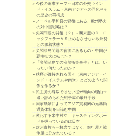
今後の追求テーマ～日本の外交⇒イン
ド・イスラム・東南アジアへの同化⇒そ
の歴史の再構成
ノーベル平和賞の背後にある、欧州勢力
の対中国戦略は？
尖閣問題の背後（２）～断末魔のＤ．ロ
ックフェラーＶＳ止めをさせない欧州勢
との膠着状態？
尖閣諸島問題の背後にあるもの～中国が
覇権拡大に転じた？
「尖閣諸島での漁船衝突事件」とは、い
ったい何だったのか？
秩序が維持される国々（東南アジア・イ
ンド・イスラムや南米）とどのような関
係を作るか？
民主党の尋常ではない従米転向の理由⇒
追い詰められた戦争屋の最終手段
国家紙幣によってアジア貿易圏の元基軸
通貨体制を目論む中国
激化する米中対立 キャスティングボー
ドを握っているのは日本
欧州貴族も一枚岩ではなく、銀行屋と戦
争屋に分かれている？