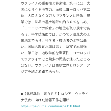
ウクライナの重要性と将来性。第一には、大
国になりうる潜在力。面積はヨーロッパ第二
位、人口５０００万人でフランスに匹敵。農
業では、世界の黒土地帯の約３０％を占め、
「ヨーロッパの穀倉」の地位を取り戻すであ
ろう。科学技術面では、かつてソ連最大の工
業地帯であり、科学者・技術者の水準は高
い。国民の教育水準は高く、堅実で忍耐強
い。第二は、地政学的な重要性。ヨーロッパ
でウクライナほど幾多の民族が通ったところ
はない。ウクライナは西欧世界とロシア、ア
ジアを結ぶ通路であった。
■【北野幸伯 裏ＲＰＥ】ロシア、ウクライ
ナ侵攻に向けた情報工作を開始
https://rpejournal.com/urarpe110.html