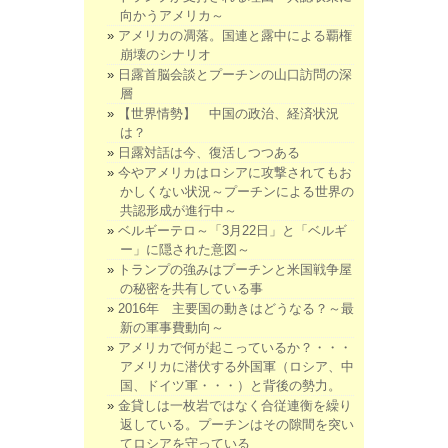
向かうアメリカ～
アメリカの凋落。国連と露中による覇権
崩壊のシナリオ
日露首脳会談とプーチンの山口訪問の深
層
【世界情勢】 中国の政治、経済状況
は？
日露対話は今、復活しつつある
今やアメリカはロシアに攻撃されてもお
かしくない状況～プーチンによる世界の
共認形成が進行中～
ベルギーテロ～「3月22日」と「ベルギ
ー」に隠された意図～
トランプの強みはプーチンと米国戦争屋
の秘密を共有している事
2016年 主要国の動きはどうなる？～最
新の軍事費動向～
アメリカで何が起こっているか？・・・
アメリカに潜伏する外国軍（ロシア、中
国、ドイツ軍・・・）と背後の勢力。
金貸しは一枚岩ではなく合従連衡を繰り
返している。プーチンはその隙間を突い
てロシアを守っている