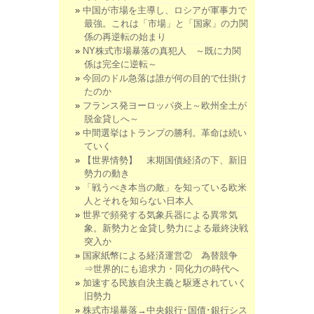
中国が市場を主導し、ロシアが軍事力で
最強。これは「市場」と「国家」の力関
係の再逆転の始まり
NY株式市場暴落の真犯人 ～既に力関
係は完全に逆転～
今回のドル急落は誰が何の目的で仕掛け
たのか
フランス発ヨーロッパ炎上～欧州全土が
脱金貸しへ～
中間選挙はトランプの勝利。革命は続い
ていく
【世界情勢】 末期国債経済の下、新旧
勢力の動き
「戦うべき本当の敵」を知っている欧米
人とそれを知らない日本人
世界で頻発する気象兵器による異常気
象。新勢力と金貸し勢力による最終決戦
突入か
国家紙幣による経済運営② 為替競争
⇒世界的にも追求力・同化力の時代へ
加速する民族自決主義と駆逐されていく
旧勢力
株式市場暴落→中央銀行･国債･銀行シス