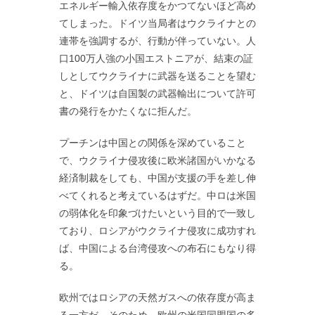
エネルギー輸入依存度をかつてないほど高め
てしまった。ドイツ当局者はウクライナとの
連帯を強調するが、行動が伴っていない。人
口100万人強の小国エストニアが、結束の証
しとしてウクライナに武器を送ることを望む
と、ドイツは自国製の武器輸出について許可
書の発行をかたくなに拒んだ。
プーチンは中国との関係を深めていること
で、ウクライナ侵攻後に欧米諸国がいかなる
経済制裁をしても、中国が支援の手を差し伸
べてくれると考えているはずだ。中ロは米国
の弱体化を印象づけたいという目的で一致し
ており、ロシアがウクライナ侵攻に成功すれ
ば、中国による台湾侵攻への布石にもなり得
る。
欧州ではロシアの天然ガスへの依存度が高ま
る一方だ。そのため、欧州の米国同盟国の多