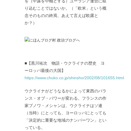
を（中露を中軸とする）ユーラシア連合に取
り込むことではないか。（「欧米」という概
念そのものの終焉、あえて言えば欧露と
か？）
■【黒川祐次 物語・ウクライナの歴史 ヨ
ーロッパ最後の大国】
https://www.chuko.co.jp/shinsho/2002/08/101655.html
ウクライナがどうなるかによって東西のバラ
ンス・オブ・パワーが変わる。フランスの作
家ブノワ・メシャンは、ウクライナはソ連
（当時）にとっても、ヨーロッパにとっても
「決定的に重要な地域のナンバーワン」とい
っている。