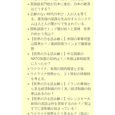
英国超名門校が日本に進出。日本の教育
はどうする？
正解のない時代の学び：人が人を育て
る。最先端の認識を生み出すエコシステ
ムは人と人の繋がりで生まれている。
西欧諸国でトップ層が続々と退陣 世界
の向かう先は？
【世界の力を読み解く】米国の軍事同盟
は限界か？／最終防衛ラインまで撤退状
態
【世界の力を読み解く】中立国家の
NATO加盟の目的は？／米国は敗戦処理
に入ったか？
ウクライナ。各国の国内報道と主張。
ウクライナ情勢から、２１世紀の情報戦
を考える。
【世界の力を読み解く】イランの事例か
ら見る経済制裁の行く末／経済制裁の効
果はあるのか？
【世界の力を読み解く】ゼレンスキー大
統領の演説は何を意味するのか？／実は
すでに逆制裁が始まっている！
ウクライナ情勢をどう見るか？（視点）