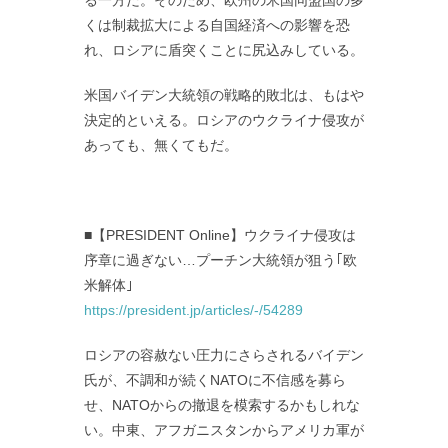
くは制裁拡大による自国経済への影響を恐
れ、ロシアに盾突くことに尻込みしている。
米国バイデン大統領の戦略的敗北は、もはや
決定的といえる。ロシアのウクライナ侵攻が
あっても、無くてもだ。
■【PRESIDENT Online】ウクライナ侵攻は
序章に過ぎない…プーチン大統領が狙う｢欧
米解体｣
https://president.jp/articles/-/54289
ロシアの容赦ない圧力にさらされるバイデン
氏が、不調和が続くNATOに不信感を募ら
せ、NATOからの撤退を模索するかもしれな
い。中東、アフガニスタンからアメリカ軍が