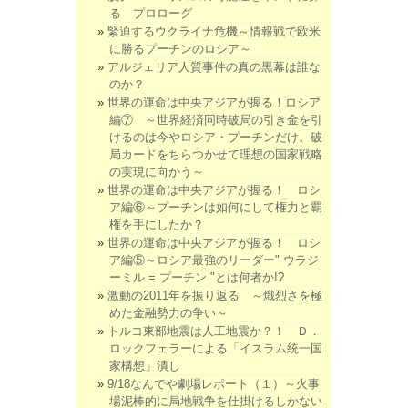
る プロローグ
緊迫するウクライナ危機～情報戦で欧米
に勝るプーチンのロシア～
アルジェリア人質事件の真の黒幕は誰な
のか？
世界の運命は中央アジアが握る！ロシア
編⑦ ～世界経済同時破局の引き金を引
けるのは今やロシア・プーチンだけ。破
局カードをちらつかせて理想の国家戦略
の実現に向かう～
世界の運命は中央アジアが握る！ ロシ
ア編⑥～プーチンは如何にして権力と覇
権を手にしたか？
世界の運命は中央アジアが握る！ ロシ
ア編⑤～ロシア最強のリーダー" ウラジ
ーミル = プーチン "とは何者か!?
激動の2011年を振り返る ～熾烈さを極
めた金融勢力の争い～
トルコ東部地震は人工地震か？！ Ｄ．
ロックフェラーによる「イスラム統一国
家構想」潰し
9/18なんでや劇場レポート（１）～火事
場泥棒的に局地戦争を仕掛けるしかない