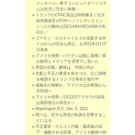
メッセージ～量子コンピューターシステ
ムは先月に完全に稼働～
トランプのCPAC演説は時間稼ぎ／元大
統領報道官がFOXへ／ミシガンとミシ
シッピの動向はGESARA/NESARAの布
石か／
プーチン「ロスチャイルドが支配する米
ドルからの完全な独立」を2021年2月13
日発表
アメリカ情勢～バイデンは既に逮捕／軍
が政府とメディアを管理下に置いた
帝国の分裂・解体は、中国が先か
支配と不正の事実を突きつけ、公に国権
を移譲するトランプの革命が進行中
戒厳令の発動か。アメリカは合衆国から
共和国へ
アメリカ情勢～1月12日アラモでの演説
は南部独立の布石か～
Washington D.C. Jan. 5. 2021.
我々は、巨大な歴史の転換を目撃するこ
とになる
不正選挙・マスコミの嘘・最高裁の却
下・煽動される民衆。アメリカ解体の材