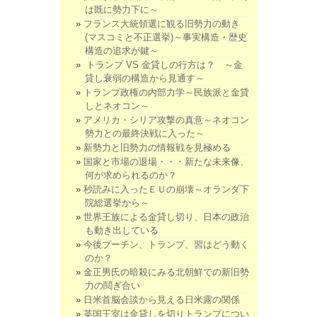
は既に勢力下に～
フランス大統領選に観る旧勢力の動き
(マスコミと不正選挙)～事実構造・歴史
構造の追求が鍵～
トランプ VS 金貸しの行方は？ ～金
貸し衰弱の構造から見通す～
トランプ政権の内部力学～民族派と金貸
しとネオコン～
アメリカ・シリア攻撃の真意～ネオコン
勢力との最終決戦に入った～
新勢力と旧勢力の情報戦を見極める
国家と市場の退場・・・新たな未来像、
何が求められるのか？
秒読みに入ったＥＵの崩壊～オランダ下
院総選挙から～
世界王族による金貸し切り、日本の政治
も動き出している
今後プーチン、トランプ、習はどう動く
のか？
金正男氏の暗殺にみる北朝鮮での新旧勢
力の鬩ぎ合い
日米首脳会談から見える日米露の関係
英国王室は金貸しを切りトランプについ