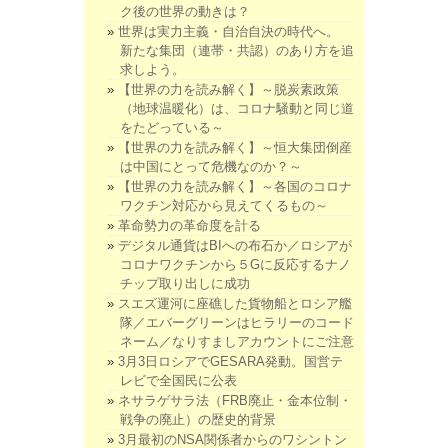
ク後の世界の動きは？
世界は実力主義・自治自決の時代へ。
新たな集団（連帯・共認）のあり方を追
求しよう。
【世界の力を読み解く】～脱炭素政策
（地球温暖化）は、コロナ騒動と同じ道
をたどっている～
【世界の力を読み解く】～恒大集団倒産
は中国にとって危機なのか？～
【世界の力を読み解く】～各国のコロナ
ワクチン対応から見えてくるもの～
革命勢力の革命度を計る
デジタル通貨はBIへの布石か／ロシアが
コロナワクチンから５Gに反応するナノ
チップ取り出しに成功
スエズ運河に座礁した貨物船とロシア艦
隊／エバーグリーンはヒラリーのコード
ネーム／なりすましアカウントにご注意
3月3日ロシアでGESARA発動。国営テ
レビで全国民に公表
ネサラゲサラ法（FRB廃止・金本位制・
戦争の廃止）の歴史的背景
3月最初のNSA関係者からのワシントン