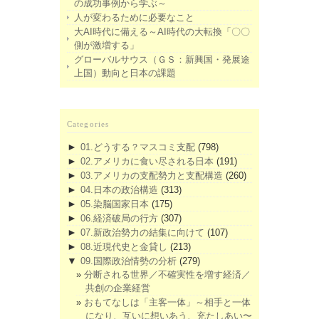
の成功事例から学ぶ～
人が変わるために必要なこと
大AI時代に備える～AI時代の大転換「〇〇
側が激増する」
グローバルサウス（ＧＳ：新興国・発展途
上国）動向と日本の課題
Categories
►
01.どうする？マスコミ支配
(798)
►
02.アメリカに食い尽される日本
(191)
►
03.アメリカの支配勢力と支配構造
(260)
►
04.日本の政治構造
(313)
►
05.染脳国家日本
(175)
►
06.経済破局の行方
(307)
►
07.新政治勢力の結集に向けて
(107)
►
08.近現代史と金貸し
(213)
▼
09.国際政治情勢の分析
(279)
分断される世界／不確実性を増す経済／
共創の企業経営
おもてなしは「主客一体」～相手と一体
になり、互いに想いあう、充たしあい〜