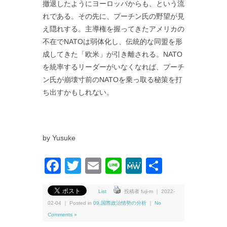
撤退したようにヨーロッパからも、という流
れである。その先に、プーチン氏の野望が見
え隠れする。主導権を握ってきたアメリカの
不在でNATOは弱体化し、伝統的な同盟を形
成してきた「欧米」が引き離される。NATO
を統率するリーダーがいなくなれば、プーチ
ン氏が崩壊寸前のNATOを乗っ取る秘策を打
ち出すかもしれない。
by Yusuke
Facebook
Twitter
Email
Line
MeWe
共
有
List
投稿者 fuji-m ｜ 2022-
02-04 ｜ Posted in
09.国際政治情勢の分析
｜
No
Comments »