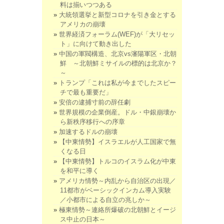
料は揃いつつある
大統領選挙と新型コロナを引き金とする
アメリカの崩壊
世界経済フォーラム(WEF)が「大リセッ
ト」に向けて動き出した
中国の軍閥構造、北京vs瀋陽軍区・北朝
鮮 ～北朝鮮ミサイルの標的は北京か？
～
トランプ「これは私が今までしたスピー
チで最も重要だ」
安倍の逮捕寸前の辞任劇
世界規模の企業倒産。ドル・中銀崩壊か
ら新秩序移行への序章
加速するドルの崩壊
【中東情勢】イスラエルが人工国家で無
くなる日
【中東情勢】トルコのイスラム化が中東
を和平に導く
アメリカ情勢～内乱から自治区の出現／
11都市がベーシックインカム導入実験
／小都市による自立の兆しか～
極東情勢～連絡所爆破の北朝鮮とイージ
ス中止の日本～