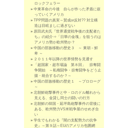
ロックフェラー
中東革命の今後 自らが作った矛盾に嵌
っていくアメリカ
TPP問題の真実～賛成or反対?? 対立構
造は目眩ましに過ぎない
原田武夫氏『世界通貨戦争後の支配者た
ち』の紹介⇒「日華の金塊」を狙うのは
アメリカ勢か欧州勢か？
中国の部族移動の歴史３ ～ 東胡－鮮
卑 ～
２０１１年以降の世界情勢を見通す
「超国家・超市場論 第８回」 掠奪闘
争開始 ～私権闘争・掠奪闘争をどう止
揚・統合するのか？～
中国の部族移動の歴史１ ～プロローグ
～
北朝鮮砲撃事件と中・ロのドル離れから
見える、金貸し同士の闘いの行方
北朝鮮の韓国・延坪島砲撃事件の背後に
ある、欧州勢力VS米戦争屋のせめぎ合
い
学生でもわかる『闇の支配勢力の抗争
史』～第９話～EUのアメリカ包囲網