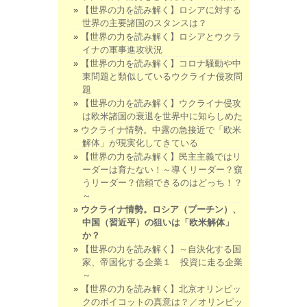
【世界の力を読み解く】ロシアに対する
世界の主要諸国のスタンスは？
【世界の力を読み解く】ロシアとウクラ
イナの軍事進攻状況
【世界の力を読み解く】コロナ騒動や中
東問題と類似しているウクライナ侵攻問
題
【世界の力を読み解く】ウクライナ侵攻
は欧米諸国の衰退を世界中に知らしめた
ウクライナ情勢。中露の急接近で「欧米
解体」が現実化してきている
【世界の力を読み解く】民主主義ではリ
ーダーは育たない！～導くリーダー？窺
うリーダー？信頼できるのはどっち！？
～
ウクライナ情勢。ロシア（プーチン）、
中国（習近平）の狙いは「欧米解体」
か？
【世界の力を読み解く】～自決化する国
家、帝国化する企業１ 投資に走る企業
～
【世界の力を読み解く】北京オリンピッ
クのボイコットの真意は？／オリンピッ