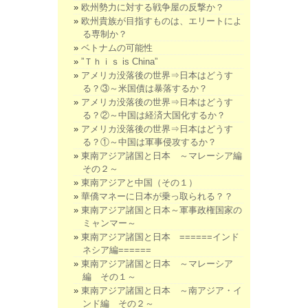
欧州勢力に対する戦争屋の反撃か？
欧州貴族が目指すものは、エリートによ
る専制か？
ベトナムの可能性
”Ｔｈｉｓ is China”
アメリカ没落後の世界⇒日本はどうす
る？③～米国債は暴落するか？
アメリカ没落後の世界⇒日本はどうす
る？②～中国は経済大国化するか？
アメリカ没落後の世界⇒日本はどうす
る？①～中国は軍事侵攻するか？
東南アジア諸国と日本 ～マレーシア編
その２～
東南アジアと中国（その１）
華僑マネーに日本が乗っ取られる？？
東南アジア諸国と日本～軍事政権国家の
ミャンマー～
東南アジア諸国と日本 ======インド
ネシア編======
東南アジア諸国と日本 ～マレーシア
編 その１～
東南アジア諸国と日本 ～南アジア・イ
ンド編 その２～