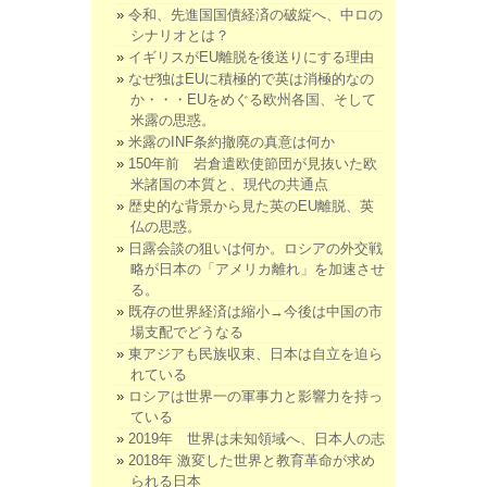
令和、先進国国債経済の破綻へ、中ロの
シナリオとは？
イギリスがEU離脱を後送りにする理由
なぜ独はEUに積極的で英は消極的なの
か・・・EUをめぐる欧州各国、そして
米露の思惑。
米露のINF条約撤廃の真意は何か
150年前 岩倉遣欧使節団が見抜いた欧
米諸国の本質と、現代の共通点
歴史的な背景から見た英のEU離脱、英
仏の思惑。
日露会談の狙いは何か。ロシアの外交戦
略が日本の「アメリカ離れ」を加速させ
る。
既存の世界経済は縮小→今後は中国の市
場支配でどうなる
東アジアも民族収束、日本は自立を迫ら
れている
ロシアは世界一の軍事力と影響力を持っ
ている
2019年 世界は未知領域へ、日本人の志
2018年 激変した世界と教育革命が求め
られる日本