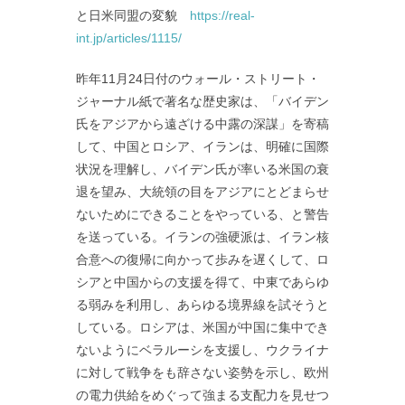
と日米同盟の変貌
https://real-
int.jp/articles/1115/
昨年11月24日付のウォール・ストリート・
ジャーナル紙で著名な歴史家は、「バイデン
氏をアジアから遠ざける中露の深謀」を寄稿
して、中国とロシア、イランは、明確に国際
状況を理解し、バイデン氏が率いる米国の衰
退を望み、大統領の目をアジアにとどまらせ
ないためにできることをやっている、と警告
を送っている。イランの強硬派は、イラン核
合意への復帰に向かって歩みを遅くして、ロ
シアと中国からの支援を得て、中東であらゆ
る弱みを利用し、あらゆる境界線を試そうと
している。ロシアは、米国が中国に集中でき
ないようにベラルーシを支援し、ウクライナ
に対して戦争をも辞さない姿勢を示し、欧州
の電力供給をめぐって強まる支配力を見せつ