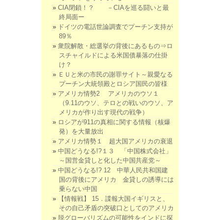
CIA閉鎖！？ －CIAを巡る闘いと最
終局面ー
ドイツの電話世論調査でプーチン支持が
89％
衆院解散・総選挙の背後にあるもの⇒ロ
スチャイルドによる米国債暴落の仕掛
け？
ＥＵと米の市民の謝罪サイト～親愛なる
プーチン大統領殿とロシア国民の皆様
アメリカ情勢2 アメリカのウソ１
（9.11のウソ、テロとの戦いのウソ、ア
メリカが作り出す現代の戦争）
ロシアが911の真相に関する情報（核爆
発）を大量放出
アメリカ情勢１ 超大国アメリカの衰退
中国どうなる!?１３ 「中国株式会社」
～国営金貸しと化した中国共産党～
中国どうなる!? 12 中華人民共和国建
国の背後にアメリカ 金貸しの誘導には
乗らない中国
【情報戦】 15．諜報大国イギリスと、
その自己矛盾の突破口としてのアメリカ
脱グローバリズムの可能性をインドに探