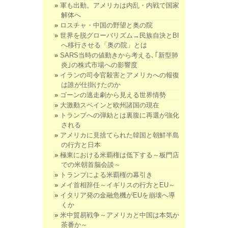
軍も出動。アメリカは内乱・内戦で国家
解体へ
ロスチャ・中国の野望と奥の院
世界を脱グローバリズム→民族自決とBI
へ移行させる「奥の院」とは
SARS当時の値動きから考える､｢新型肺
炎｣の株式市場への影響度
イランの司令官殺害とアメリカへの報復
は誰が仕掛けたのか
ゴーンの逃走劇から見える世界情勢
大激動スペインと欧州諸国の現在
トランプへの弾劾とは裏腹に再選が強化
される
アメリカに見捨てられた韓国と朝鮮半島
の行方と日本
極東における米覇権は低下する～板門店
での米朝首脳会談～
トランプによる米覇権の幕引き
メイ首相辞任～イギリスの行方とEU～
イタリア発の金融危機がEUを崩壊へ導
くか
米中貿易戦争～アメリカと中国は本気か
茶番か～