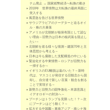
テム廃止 → 国家紙幣経済へ転換の動き
2018年 世界情勢は大転換の最終局面に
突入する
風雲急を告げる世界情勢
サウジアラビアのクーデターと迫るオイ
ル・株の大暴落
アメリカが北朝鮮が核保有国として認な
い理由～旧勢力は日本の核武装を阻止し
たい～
北朝鮮を巡る様々な憶測～建国70年と主
体思想から考える～
日本は今も腐敗した支配構造の中にいる
緊迫化する中東情勢～ロシアが旧勢力を
一掃するか～
イギリスのEU離脱は遠のいた？～新時
代は、マスコミが発信する旧観念から脱
却し、自分達で新しい言葉・観念を創る
ことで実現する～
新勢力と旧勢力の闘争激化～本源意識と
イデオロギーの対決へ～
プーチンはトランプを見限った！？～次
にプーチンはどう動く？～
拡大する中国圏～東南アジア・南シナ海