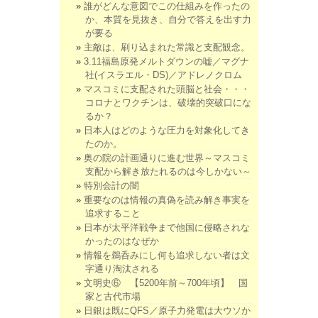
誰がどんな意図でこの仕組みを作ったの
か、本質を見抜き、自分で答えを出す力
が要る
主敵は、刷り込まれた常識と支配観念。
3.11福島原発メルトダウンの嘘／マグナ
社(イスラエル・DS)／アドレノクロム
マスコミに支配された頭脳と社会・・・
コロナとワクチンは、破壊的突破口にな
るか？
日本人はどのような圧力を対象化してき
たのか。
奥の院の計画通りに進む世界～マスコミ
支配から解き放たれるのは今しかない～
特別会計の闇
重要なのは情報の真偽を読み解き事実を
追求すること
日本が太平洋戦争まで他国に侵略されな
かったのはなぜか
情報を鵜呑みにし何も追求しない者は文
字通り淘汰される
文明史⑥ 【5200年前～700年頃】 国
家と古代市場
日銀は既にQFS／原子力発電は大ウソか