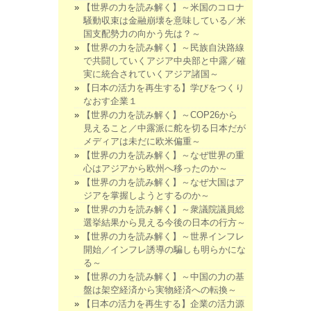
【世界の力を読み解く】～米国のコロナ
騒動収束は金融崩壊を意味している／米
国支配勢力の向かう先は？～
【世界の力を読み解く】～民族自決路線
で共闘していくアジア中央部と中露／確
実に統合されていくアジア諸国～
【日本の活力を再生する】学びをつくり
なおす企業１
【世界の力を読み解く】～COP26から
見えること／中露派に舵を切る日本だが
メディアは未だに欧米偏重～
【世界の力を読み解く】～なぜ世界の重
心はアジアから欧州へ移ったのか～
【世界の力を読み解く】～なぜ大国はア
ジアを掌握しようとするのか～
【世界の力を読み解く】～衆議院議員総
選挙結果から見える今後の日本の行方～
【世界の力を読み解く】～世界インフレ
開始／インフレ誘導の騙しも明らかにな
る～
【世界の力を読み解く】～中国の力の基
盤は架空経済から実物経済への転換～
【日本の活力を再生する】企業の活力源