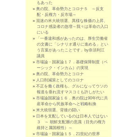
もあった
奥の院、革命勢力とコロナ５ ～反支
配・反権力・反市場～
混迷の米大統領選、異様な株価の上昇、
コロナ感染者の急増～我々は革命の入口
にいる
「一番違和感があったのは、厚生労働省
の文書に「シナリオ通りに進める」とい
う言葉があったことです」by奈須利江
議員
市場論・国家論１７．基礎保障制度（ベ
ーシック・インカム）の実現
奥の院、革命勢力とコロナ
人口削減策としてのコロナ
不正を働く政権も、グルになってウソの
報道を垂れ流すマスコミも許しがたい
市場論国家論１６．奥の院は90年代に共
産革命から民族革命へと戦略転換
米大統領選、背後の闘い
日本を支配しているのは日本人ではない
３ ～ 朝鮮支配層の意識（目先の権力
維持と属国根性）～
市場論・国家論１５．21世紀の世界