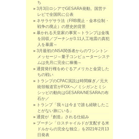
ち
3月3日ロシアでGESARA発動。国営テ
レビで全国民に公表
ネサラゲサラ法（FRB廃止・金本位制・
戦争の廃止）の歴史的背景
暴かれる天皇家の事実～トランプは金塊
を回収／プーチンが3.11人工地震の真犯
人を暴露～
3月最初のNSA関係者からのワシントン
メッセージ～量子コンピューターシステ
ムは先月に完全に稼働～
通貨発行権をめぐるアメリカと金貸した
ちの戦い
トランプのCPAC演説は時間稼ぎ／元大
統領報道官がFOXへ／ミシガンとミシ
シッピの動向はGESARA/NESARAの布
石か／
トランプ「我々は今まで誰も経験したこ
とがない旅にいる」
通貨が『創造』される仕組み
プーチン「ロスチャイルドが支配する米
ドルからの完全な独立」を2021年2月13
日発表