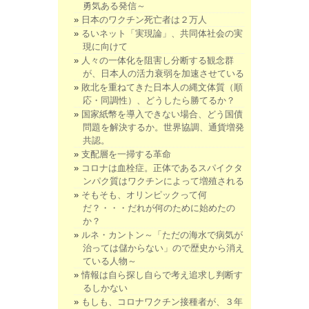
勇気ある発信～
日本のワクチン死亡者は２万人
るいネット「実現論」、共同体社会の実
現に向けて
人々の一体化を阻害し分断する観念群
が、日本人の活力衰弱を加速させている
敗北を重ねてきた日本人の縄文体質（順
応・同調性）、どうしたら勝てるか？
国家紙幣を導入できない場合、どう国債
問題を解決するか。世界協調、通貨増発
共認。
支配層を一掃する革命
コロナは血栓症。正体であるスパイクタ
ンパク質はワクチンによって増殖される
そもそも、オリンピックって何
だ？・・・だれが何のために始めたの
か？
ルネ・カントン～「ただの海水で病気が
治っては儲からない」ので歴史から消え
ている人物～
情報は自ら探し自らで考え追求し判断す
るしかない
もしも、コロナワクチン接種者が、３年