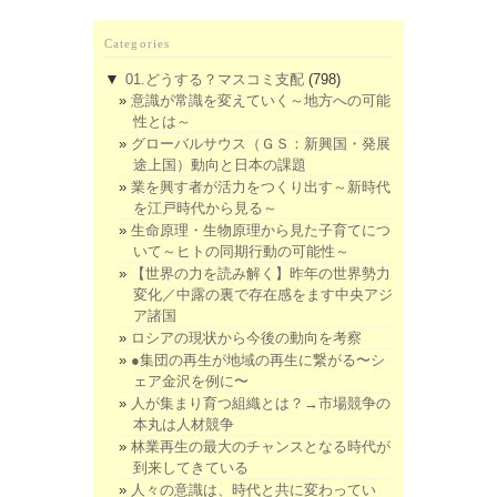
Categories
▼
01.どうする？マスコミ支配
(798)
意識が常識を変えていく～地方への可能
性とは～
グローバルサウス（ＧＳ：新興国・発展
途上国）動向と日本の課題
業を興す者が活力をつくり出す～新時代
を江戸時代から見る～
生命原理・生物原理から見た子育てにつ
いて～ヒトの同期行動の可能性～
【世界の力を読み解く】昨年の世界勢力
変化／中露の裏で存在感をます中央アジ
ア諸国
ロシアの現状から今後の動向を考察
●集団の再生が地域の再生に繋がる〜シ
ェア金沢を例に〜
人が集まり育つ組織とは？→市場競争の
本丸は人材競争
林業再生の最大のチャンスとなる時代が
到来してきている
人々の意識は、時代と共に変わってい