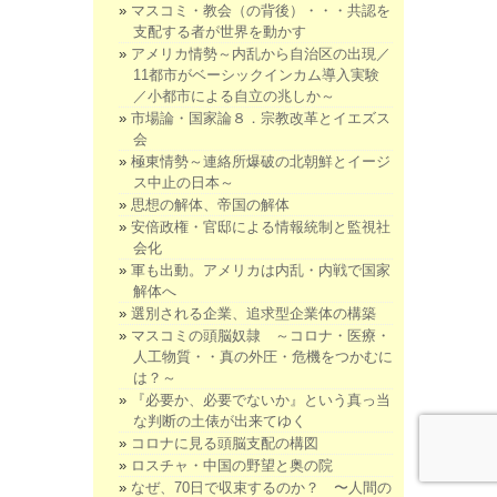
マスコミ・教会（の背後）・・・共認を
支配する者が世界を動かす
アメリカ情勢～内乱から自治区の出現／
11都市がベーシックインカム導入実験
／小都市による自立の兆しか～
市場論・国家論８．宗教改革とイエズス
会
極東情勢～連絡所爆破の北朝鮮とイージ
ス中止の日本～
思想の解体、帝国の解体
安倍政権・官邸による情報統制と監視社
会化
軍も出動。アメリカは内乱・内戦で国家
解体へ
選別される企業、追求型企業体の構築
マスコミの頭脳奴隷 ～コロナ・医療・
人工物質・・真の外圧・危機をつかむに
は？～
『必要か、必要でないか』という真っ当
な判断の土俵が出来てゆく
コロナに見る頭脳支配の構図
ロスチャ・中国の野望と奥の院
なぜ、70日で収束するのか？ 〜人間の