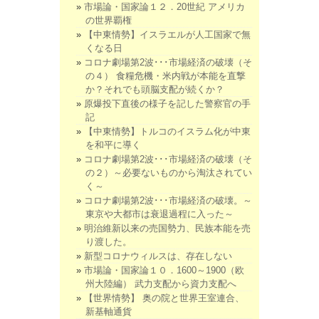
市場論・国家論１２．20世紀 アメリカ
の世界覇権
【中東情勢】イスラエルが人工国家で無
くなる日
コロナ劇場第2波･･･市場経済の破壊（そ
の４） 食糧危機・米内戦が本能を直撃
か？それでも頭脳支配が続くか？
原爆投下直後の様子を記した警察官の手
記
【中東情勢】トルコのイスラム化が中東
を和平に導く
コロナ劇場第2波･･･市場経済の破壊（そ
の２）～必要ないものから淘汰されてい
く～
コロナ劇場第2波･･･市場経済の破壊。～
東京や大都市は衰退過程に入った～
明治維新以来の売国勢力、民族本能を売
り渡した。
新型コロナウィルスは、存在しない
市場論・国家論１０．1600～1900（欧
州大陸編） 武力支配から資力支配へ
【世界情勢】 奥の院と世界王室連合、
新基軸通貨