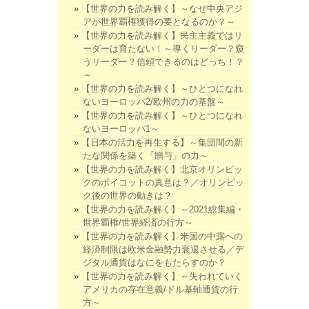
【世界の力を読み解く】～なぜ中央アジ
アが世界覇権獲得の要となるのか？～
【世界の力を読み解く】民主主義ではリ
ーダーは育たない！～導くリーダー？窺
うリーダー？信頼できるのはどっち！？
～
【世界の力を読み解く】～ひとつになれ
ないヨーロッパ2/欧州の力の基盤～
【世界の力を読み解く】～ひとつになれ
ないヨーロッパ1～
【日本の活力を再生する】～集団間の新
たな関係を築く「贈与」の力～
【世界の力を読み解く】北京オリンピッ
クのボイコットの真意は？／オリンピッ
ク後の世界の動きは？
【世界の力を読み解く】～2021総集編・
世界覇権/世界経済の行方～
【世界の力を読み解く】米国の中露への
経済制限は欧米金融勢力衰退させる／デ
ジタル通貨はなにをもたらすのか？
【世界の力を読み解く】～失われていく
アメリカの存在意義/ドル基軸通貨の行
方～