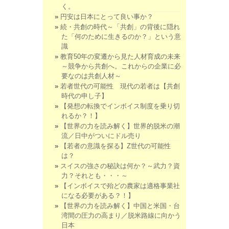
く。
円安は日本にとって良い事か？
続・共創の時代～「共創」の背後に隠れ
た「何のために生きるのか？」という意
識
教育50年の変遷から見た人材育成の未来
～競争から共創へ。これからの企業に必
要なのは共創人材～
若者世代の可能性 現代の若者は【共創
時代の申し子】
【発想の転換でインボイス制度を乗り切
れるか？！】
【世界の力を読み解く】世界的脱米の潮
流／日中がついにドル売り
【若者の意識を探る】Z世代の可能性
は？
スイスの強さの秘訣は何か？～武力？資
力？それとも・・・～
【インボイスで殆どの農家は適格事業社
になる必要がある？！】
【世界の力を読み解く】中国と米国・台
湾間の圧力の高まり／脱米路線に向かう
日本