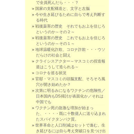
で全員死んだら・・・？
国家の支配構造と、文字と左脳
今や生き延びるために自らで考え判断す
る時代
戦後薬害の歴史 それでもお上を信じろ
というのか～その２～
戦後薬害の歴史 これでもお上を信じろ
というのか～その１～
地球温暖化詐欺、コロナ詐欺・・・ウソ
だらけの社会と闘え
クライシスアクター～マスコミの捏造報
道はこうして造られる～
コロナを巡る状況
官邸・マスコミの頭脳支配、そろそろ風
穴が開き始めたか？
次第に明るみになるワクチンの危険性／
日本国内もDS掃討が表面化か／それは
中国でも
ワクチン死の急激な増加が始まっ
た、・・・・既に十数億人に送り込まれ
たスパイクタンパク質。
世界革命と人口削減はセットで進む。生
き延びるには自ら考え突破口を見つけ出