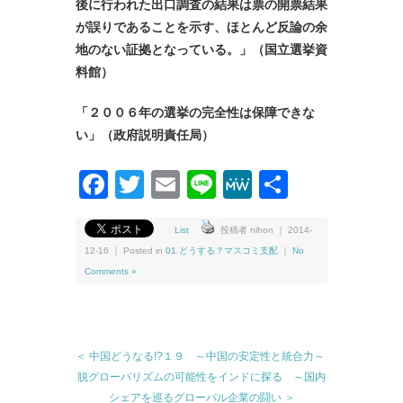
後に行われた出口調査の結果は票の開票結果
が誤りであることを示す、ほとんど反論の余
地のない証拠となっている。」（国立選挙資
料館）
「２００６年の選挙の完全性は保障できな
い」（政府説明責任局）
Facebook
Twitter
Email
Line
MeWe
共
有
List
投稿者 nihon ｜ 2014-
12-16 ｜ Posted in
01.どうする？マスコミ支配
｜
No
Comments »
＜ 中国どうなる!?１９ ～中国の安定性と統合力～
脱グローバリズムの可能性をインドに探る ～国内
シェアを巡るグローバル企業の闘い ＞