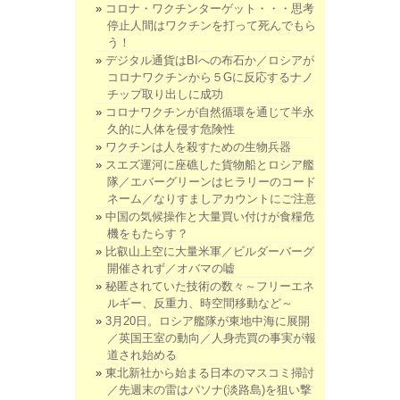
コロナ・ワクチンターゲット・・・思考
停止人間はワクチンを打って死んでもら
う！
デジタル通貨はBIへの布石か／ロシアが
コロナワクチンから５Gに反応するナノ
チップ取り出しに成功
コロナワクチンが自然循環を通じて半永
久的に人体を侵す危険性
ワクチンは人を殺すための生物兵器
スエズ運河に座礁した貨物船とロシア艦
隊／エバーグリーンはヒラリーのコード
ネーム／なりすましアカウントにご注意
中国の気候操作と大量買い付けが食糧危
機をもたらす？
比叡山上空に大量米軍／ビルダーバーグ
開催されず／オバマの嘘
秘匿されていた技術の数々～フリーエネ
ルギー、反重力、時空間移動など～
3月20日。ロシア艦隊が東地中海に展開
／英国王室の動向／人身売買の事実が報
道され始める
東北新社から始まる日本のマスコミ掃討
／先週末の雷はパソナ(淡路島)を狙い撃