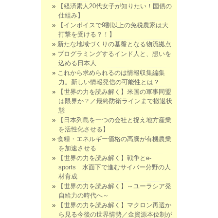
【経済素人20代女子が知りたい！国債の
仕組み】
【インボイスで9割以上の免税農家は大
打撃を受ける？！】
新たな地域づくりの基盤となる物流拠点
プログラミングするインド人と、想いを
込める日本人
これから求められるのは情報収集編集
力。新しい情報発信の可能性とは？
【世界の力を読み解く】米国の軍事同盟
は限界か？／最終防衛ラインまで撤退状
態
【日本列島を一つの会社と捉え地方産業
を活性化させる】
食糧・エネルギー価格の高騰が有機農業
を加速させる
【世界の力を読み解く】戦争とe-
sports 水面下で進むサイバー分野の人
材育成
【世界の力を読み解く】～ユーラシア発
自給力の時代へ～
【世界の力を読み解く】マクロン再選か
ら見る今後の世界情勢／金資源本位制が