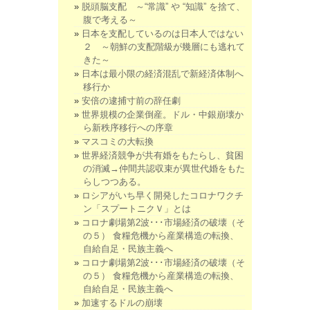
脱頭脳支配 ～“常識” や “知識” を捨て、
腹で考える～
日本を支配しているのは日本人ではない
２ ～朝鮮の支配階級が幾層にも逃れて
きた～
日本は最小限の経済混乱で新経済体制へ
移行か
安倍の逮捕寸前の辞任劇
世界規模の企業倒産。ドル・中銀崩壊か
ら新秩序移行への序章
マスコミの大転換
世界経済競争が共有婚をもたらし、貧困
の消滅→仲間共認収束が異世代婚をもた
らしつつある。
ロシアがいち早く開発したコロナワクチ
ン「スプートニクＶ」とは
コロナ劇場第2波･･･市場経済の破壊（そ
の５） 食糧危機から産業構造の転換、
自給自足・民族主義へ
コロナ劇場第2波･･･市場経済の破壊（そ
の５） 食糧危機から産業構造の転換、
自給自足・民族主義へ
加速するドルの崩壊