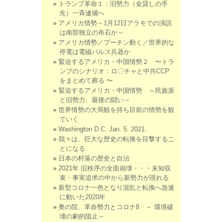
トランプ革命１：旧勢力（金貸しの手
先）一斉逮捕へ
アメリカ情勢～1月12日アラモでの演説
は南部独立の布石か～
アメリカ情勢／プーチン動く／世界的な
停電は電磁パルス兵器か
緊迫するアメリカ・中国情勢２ 〜トラ
ンプのシナリオ：ロ〇チャと中共CCP
をまとめて葬る 〜
緊迫するアメリカ・中国情勢 ～民族派
と旧勢力、最後の闘い～
世界情勢の大局観を持ち目前の情勢を観
ていく
Washington D.C. Jan. 5. 2021.
我々は、巨大な歴史の転換を目撃するこ
とになる
日本の村落の歴史と自治
2021年 旧秩序の全面崩壊・・・未知収
束・事実追求の中から新勢力が現れる
新型コロナ一色となり混乱と転換へ急速
に動いた2020年
奥の院、革命勢力とコロナ8 ～ 環境破
壊の劇的阻止～