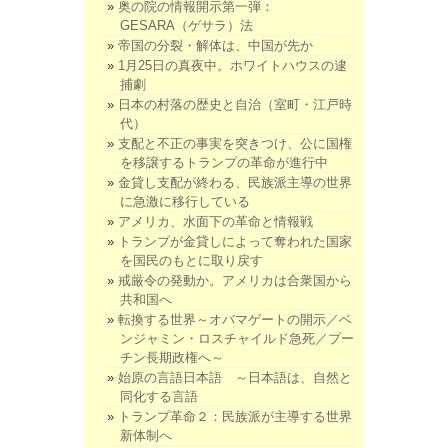
奥の院の情報開示第一弾：
GESARA（ゲサラ）法
帝国の分裂・解体は、中国が先か
1月25日の真夜中。ホワイトハウスの逮
捕劇
日本の村落の歴史と自治（室町・江戸時
代）
支配と不正の事実を突きつけ、公に国権
を移譲するトランプの革命が進行中
金貸し支配が終わる、民族派主導の世界
に急激に移行している
アメリカ、水面下の革命と情報戦
トランプが金貸しによって奪われた国家
を国民のもとに取り戻す
戒厳令の発動か。アメリカは合衆国から
共和国へ
転換する世界～オバマゲートの開示／ベ
ンジャミン・ロスチャイルド急死／プー
チン長期政権へ～
始原の言語日本語 ～日本語は、自然と
同化する言語
トランプ革命２：民族派が主導する世界
新体制へ