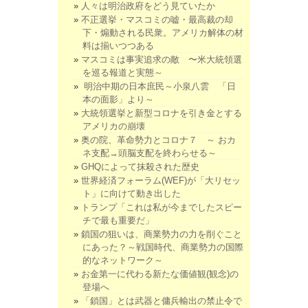
人々は明治政府をどう見ていたか
不正選挙・マスコミの嘘・最高裁の却
下・煽動される民衆。アメリカ解体の材
料は揃いつつある
マスコミは事実追求の敵 〜米大統領選
を巡る報道と実態～
明治中期の日本庶民～小泉八雲 「日
本の面影」より～
大統領選挙と新型コロナを引き金とする
アメリカの崩壊
奥の院、革命勢力とコロナ７ ～ おカ
ネ支配→頭脳支配を終わらせる～
GHQによって抹殺された歴史
世界経済フォーラム(WEF)が「大リセッ
ト」に向けて動き出した
トランプ「これは私が今までしたスピー
チで最も重要だ」
鎖国の狙いは、商業勢力の力を削ぐこと
にあった？～戦国時代、商業勢力の国際
的なネットワーク～
お金第一に代わる新たな価値観(観念)の
登場へ
「鎖国」とは武器と傭兵輸出の禁止令で