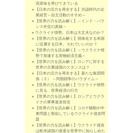
現実味を帯びてきている
【日本の活力を再生する】共認時代の企
業経営～自主活動のすすめ～
【世界の力を読み解く】～インド：バラ
ンス外交の真髄～
ウクライナ情勢。日本は大丈夫なのか？
【世界の力を読み解く】弱体化する米国
に従属する日本。それでいいのか？
【世界の力を読み解く】～ウクライナ情
勢で加速する実物経済主義～
【世界の力を読み解く】ロシアに対する
世界の主要諸国のスタンスは？
【日本の活力を再生する】新たな集団関
係（２） ～同類闘争のパラダイム～
【世界の力を読み解く】ウクライナ情勢
に見る、世界経済の行方
【世界の力を読み解く】ロシアとウクラ
イナの軍事進攻状況
【世界の力を読み解く】コロナ騒動や中
東問題と類似しているウクライナ侵攻問
題
【世界の力を読み解く】ウクライナ侵攻
は欧米諸国の衰退を世界中に知らしめた