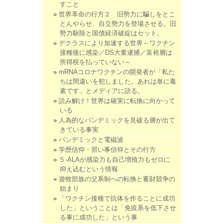
すこと
世界革命の行方２ 旧勢力に騙しをとこ
とんやらせ、自立勢力を登場させる。旧
勢力駆除と国債経済破綻はセット。
デクラスにより加速する世界～ワクチン
接種後に感染／DS大量逮捕／富裕層は
所得税を払っていない～
mRNAコロナワクチンの開発者が「私た
ちは間違いを犯しました。あれは単に毒
素です」とメディアに語る。
読み解け！世界は確実に転換に向かって
いる
人為的なパンデミックを見破る層が出て
きている事実
パンデミックと電磁波
学歴信仰・習い事信仰とその行方
５-ALAが感染力も自己増殖力もゼロに
抑え込むという情報
遊牧部族の父系制への転換と蓄財競争の
始まり
「ワクチン接種で抗体を作ることに成功
した」ということは「免疫系を低下させ
る事に成功した」という事