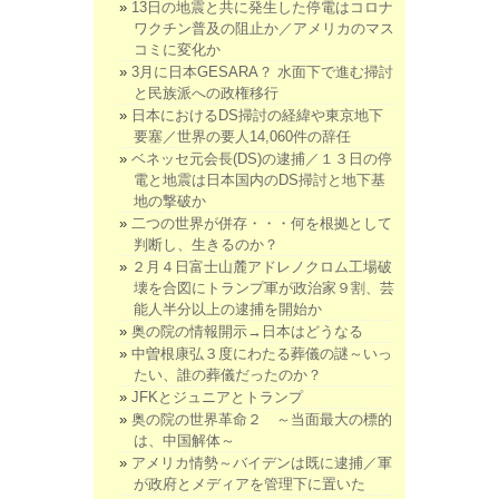
13日の地震と共に発生した停電はコロナ
ワクチン普及の阻止か／アメリカのマス
コミに変化か
3月に日本GESARA？ 水面下で進む掃討
と民族派への政権移行
日本におけるDS掃討の経緯や東京地下
要塞／世界の要人14,060件の辞任
ベネッセ元会長(DS)の逮捕／１３日の停
電と地震は日本国内のDS掃討と地下基
地の撃破か
二つの世界が併存・・・何を根拠として
判断し、生きるのか？
２月４日富士山麓アドレノクロム工場破
壊を合図にトランプ軍が政治家９割、芸
能人半分以上の逮捕を開始か
奥の院の情報開示→日本はどうなる
中曽根康弘３度にわたる葬儀の謎～いっ
たい、誰の葬儀だったのか？
JFKとジュニアとトランプ
奥の院の世界革命２ ～当面最大の標的
は、中国解体～
アメリカ情勢～バイデンは既に逮捕／軍
が政府とメディアを管理下に置いた