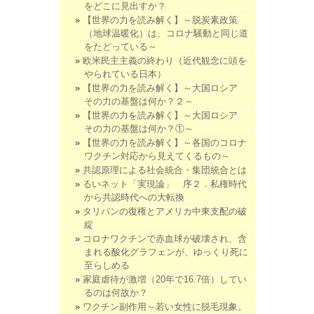
をどこに見出すか？
【世界の力を読み解く】～脱炭素政策
（地球温暖化）は、コロナ騒動と同じ道
をたどっている～
欧米民主主義の終わり（近代観念に頭を
やられている日本）
【世界の力を読み解く】～大国ロシア
その力の基盤は何か？２～
【世界の力を読み解く】～大国ロシア
その力の基盤は何か？①～
【世界の力を読み解く】～各国のコロナ
ワクチン対応から見えてくるもの～
共認原理による社会統合・集団統合とは
るいネット「実現論」 序２．私権時代
から共認時代への大転換
タリバンの復権とアメリカ中東支配の破
綻
コロナワクチンで赤血球が破壊され、含
まれる酸化グラフェンが、ゆっくり死に
至らしめる
家庭虐待が激増（20年で16.7倍）してい
るのは何故か？
ワクチン副作用～若い女性に脱毛現象。