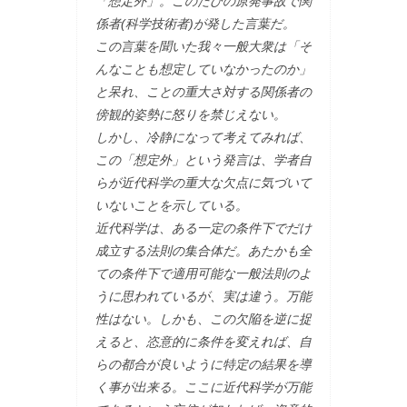
「想定外」。このたびの原発事故で関
係者(科学技術者)が発した言葉だ。
この言葉を聞いた我々一般大衆は「そ
んなことも想定していなかったのか」
と呆れ、ことの重大さ対する関係者の
傍観的姿勢に怒りを禁じえない。
しかし、冷静になって考えてみれば、
この「想定外」という発言は、学者自
らが近代科学の重大な欠点に気づいて
いないことを示している。
近代科学は、ある一定の条件下でだけ
成立する法則の集合体だ。あたかも全
ての条件下で適用可能な一般法則のよ
うに思われているが、実は違う。万能
性はない。しかも、この欠陥を逆に捉
えると、恣意的に条件を変えれば、自
らの都合が良いように特定の結果を導
く事が出来る。ここに近代科学が万能