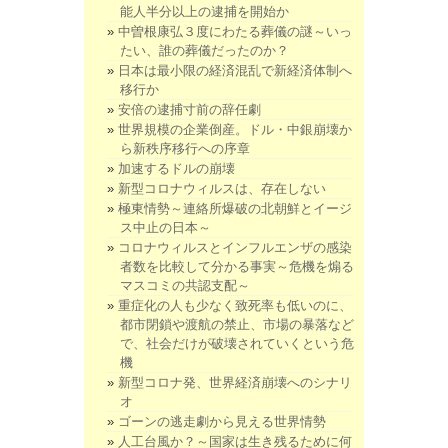
能人半分以上の逮捕を開始か
中曽根康弘３度にわたる葬儀の謎～いっ
たい、誰の葬儀だったのか？
日本は最小限の経済混乱で新経済体制へ
移行か
安倍の逮捕寸前の辞任劇
世界規模の企業倒産。ドル・中銀崩壊か
ら新秩序移行への序章
加速するドルの崩壊
新型コロナウィルスは、存在しない
極東情勢～連絡所爆破の北朝鮮とイージ
ス中止の日本～
コロナウィルスとインフルエンザの感染
者数を比較して分かる事実～危機を煽る
マスコミの共認支配～
重症化の人も少なく致死率も低いのに、
都市閉鎖や渡航の禁止、市場の暴落など
で、社会だけが破壊されていくという危
機
新型コロナ発、世界経済崩壊へのシナリ
オ
ゴーンの逃走劇から見える世界情勢
人工台風か？～国家は生き残るために何