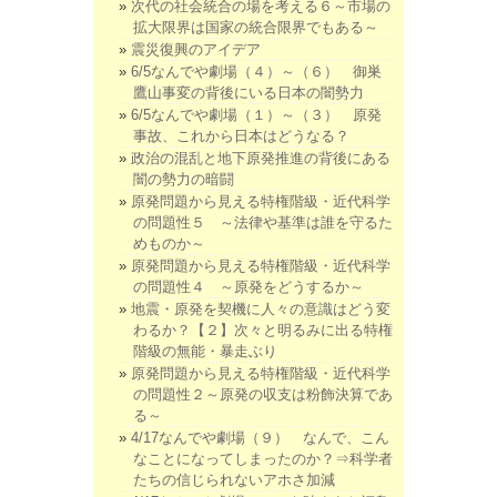
次代の社会統合の場を考える６～市場の
拡大限界は国家の統合限界でもある～
震災復興のアイデア
6/5なんでや劇場（４）～（６） 御巣
鷹山事変の背後にいる日本の闇勢力
6/5なんでや劇場（１）～（３） 原発
事故、これから日本はどうなる？
政治の混乱と地下原発推進の背後にある
闇の勢力の暗闘
原発問題から見える特権階級・近代科学
の問題性５ ～法律や基準は誰を守るた
めものか～
原発問題から見える特権階級・近代科学
の問題性４ ～原発をどうするか～
地震・原発を契機に人々の意識はどう変
わるか？【２】次々と明るみに出る特権
階級の無能・暴走ぶり
原発問題から見える特権階級・近代科学
の問題性２～原発の収支は粉飾決算であ
る～
4/17なんでや劇場（９） なんで、こん
なことになってしまったのか？⇒科学者
たちの信じられないアホさ加減