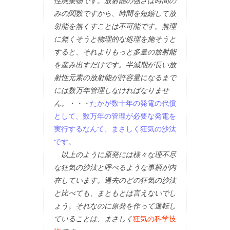
性廃棄物です。放射能の強さは時間の
みの関数ですから、時間を短縮して放
射能を無くすことは不可能です。無理
に無くそうと物理的な処理を施そうと
すると、それよりもっと多量の放射能
を産み出すだけです。半減期が長い放
射性元素の放射能が許容量になるまで
には数万年管理しなければなりませ
ん。・・・
たかが数十年の発電の代償
として、数万年の管理が必要な発電を
実行するなんて、まさしく狂気の沙汰
です。
以上のように原発には様々な理不尽
な狂気の沙汰と呼べるような事柄が内
在しています。過去のどの狂気の沙汰
と比べても、まともとは言えないでし
ょう。それなのに原発を作って運転し
ていることは、まさしく
狂気の科学技