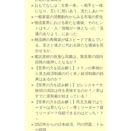
おもてなしは「主客一体」～相手と一体
になり、互いに想いあう、充たしあい〜
一般家庭の消費動向からみる市場の変化
物流業界における新たな価値。そのヒン
トはモノ・人・情報が一体となった「流
通のありよう」にあった
物流網の再構築が猛スピードで進んでい
る。安さと速さに代わる新たな価値を見
出せるか。
建設資材の急激な高騰は、製造業の国内
回帰の後押しとなるか？
【世界の力を読み解く】イランの事例か
ら見る経済制裁の行く末／経済制裁の効
果はあるのか？
【世界の力を読み解く】ゼレンスキー大
統領の演説は何を意味するのか？／実は
すでに逆制裁が始まっている！
【世界の力を読み解く】民主主義ではリ
ーダーは育たない！～導くリーダー？窺
うリーダー？信頼できるのはどっち！？
～
2022年からの日本経済。円の問題、ドル
の問題。