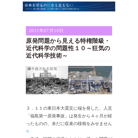
2011年07月10日
原発問題から見える特権階級・
近代科学の問題性１０～狂気の
近代科学技術～
３．１１の東日本大震災に端を発した、人災
「福島第一原発事故」は発生から４ヶ月が経
ったものの、未だに収束の様相をみせません