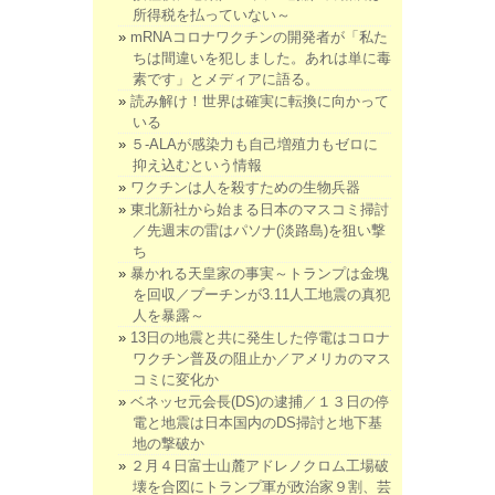
所得税を払っていない～
mRNAコロナワクチンの開発者が「私た
ちは間違いを犯しました。あれは単に毒
素です」とメディアに語る。
読み解け！世界は確実に転換に向かって
いる
５-ALAが感染力も自己増殖力もゼロに
抑え込むという情報
ワクチンは人を殺すための生物兵器
東北新社から始まる日本のマスコミ掃討
／先週末の雷はパソナ(淡路島)を狙い撃
ち
暴かれる天皇家の事実～トランプは金塊
を回収／プーチンが3.11人工地震の真犯
人を暴露～
13日の地震と共に発生した停電はコロナ
ワクチン普及の阻止か／アメリカのマス
コミに変化か
ベネッセ元会長(DS)の逮捕／１３日の停
電と地震は日本国内のDS掃討と地下基
地の撃破か
２月４日富士山麓アドレノクロム工場破
壊を合図にトランプ軍が政治家９割、芸