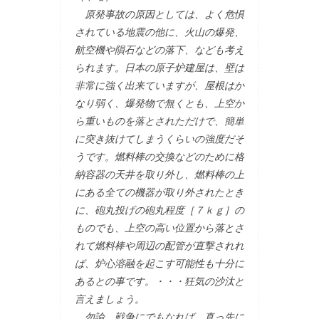
原発事故の原因としては、よく危惧
されている地震の他に、火山の爆発、
航空機や隕石などの落下、なども考え
られます。日本の原子炉建屋は、壁は
非常に強く出来ていますが、屋根はか
なり弱く、爆発物で無くとも、上空か
ら重いものを落とされただけで、簡単
に突き抜けてしまうくらいの強度だそ
うです。燃料棒の交換などのために格
納容器の天井を取り外し、燃料棒の上
にある全ての機器が取り外されたとき
に、砲丸投げの砲丸程度［７ｋｇ］の
ものでも、上空の高い位置から落とさ
れて燃料棒や周辺の配管が直撃されれ
ば、炉心溶融を起こす可能性も十分に
あるとの事です。・・・狂気の沙汰と
言えましょう。
勿論、戦争にでもなれば、真っ先に