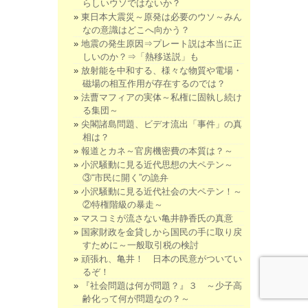
らしいウソではないか？
東日本大震災～原発は必要のウソ～みん
なの意識はどこへ向かう？
地震の発生原因⇒プレート説は本当に正
しいのか？⇒「熱移送説」も
放射能を中和する、様々な物質や電場・
磁場の相互作用が存在するのでは？
法曹マフィアの実体～私権に固執し続け
る集団～
尖閣諸島問題、ビデオ流出「事件」の真
相は？
報道とカネ～官房機密費の本質は？～
小沢騒動に見る近代思想の大ペテン～
③“市民に開く”の詭弁
小沢騒動に見る近代社会の大ペテン！～
②特権階級の暴走～
マスコミが流さない亀井静香氏の真意
国家財政を金貸しから国民の手に取り戻
すために～一般取引税の検討
頑張れ、亀井！ 日本の民意がついてい
るぞ！
『社会問題は何が問題？』３ ～少子高
齢化って何が問題なの？～