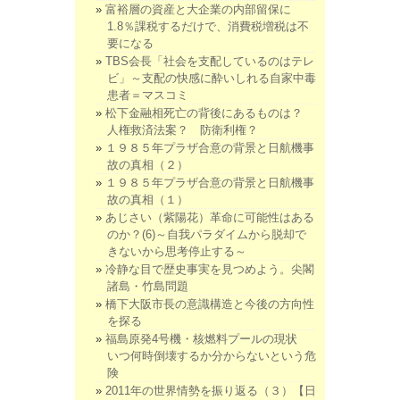
富裕層の資産と大企業の内部留保に
1.8％課税するだけで、消費税増税は不
要になる
TBS会長「社会を支配しているのはテレ
ビ」～支配の快感に酔いしれる自家中毒
患者＝マスコミ
松下金融相死亡の背後にあるものは？
人権救済法案？ 防衛利権？
１９８５年プラザ合意の背景と日航機事
故の真相（２）
１９８５年プラザ合意の背景と日航機事
故の真相（１）
あじさい（紫陽花）革命に可能性はある
のか？(6)～自我パラダイムから脱却で
きないから思考停止する～
冷静な目で歴史事実を見つめよう。尖閣
諸島・竹島問題
橋下大阪市長の意識構造と今後の方向性
を探る
福島原発4号機・核燃料プールの現状
いつ何時倒壊するか分からないという危
険
2011年の世界情勢を振り返る（３）【日