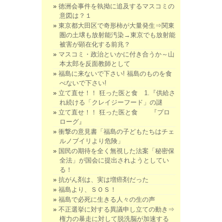
徳洲会事件を執拗に追及するマスコミの
意図は？１
東京都大田区で奇形柿が大量発生⇒関東
圏の土壌も放射能汚染→東京でも放射能
被害が顕在化する前兆？
マスコミ・政治といかに付き合うか～山
本太郎を反面教師として
福島に来ないで下さい! 福島のものを食
べないで下さい!
立て直せ！！ 狂った医と食 1.『供給さ
れ続ける「クレイジーフード」の謎
立て直せ！！ 狂った医と食 『プロ
ローグ』
衝撃の意見書「福島の子どもたちはチェ
ルノブイリより危険」
国民の期待を全く無視した法案「秘密保
全法」が国会に提出されようとしてい
る！
抗がん剤は、実は増癌剤だった
福島より、ＳＯＳ！
福島で必死に生きる人々の生の声
不正選挙に対する異議申し立ての動き⇒
権力の暴走に対して脱洗脳が加速する