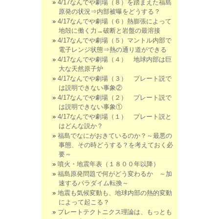
4/17なんでや劇場（８）を踏まえた福島
原発の状況⇒内部被曝をどうする？
4/17なんでや劇場（６）熱膨張によって
地殻に働く力→破断と岩盤の最溶接
4/17なんでや劇場（５）マントル内部で
電子レンジ状態⇒熱の通り道ができる
4/17なんでや劇場（４） 地球内部は巨
大な天然原子炉
4/17なんでや劇場（３） プレート説で
は説明できない事象②
4/17なんでや劇場（２） プレート説で
は説明できない事象①
4/17なんでや劇場（１） プレート説と
はどんな説か？
福島でなにがおきているのか？～最悪の
事態、その時どうする？を考えておく必
要～
噴火・地震年表（１８００年以降）
福島原発問題で何がどう変わるか ～加
速するパラダイム転換～
地震も気候変動も、地球内部の熱的変動
によって起こる？
プレートテクトニクス理論は、もっとも