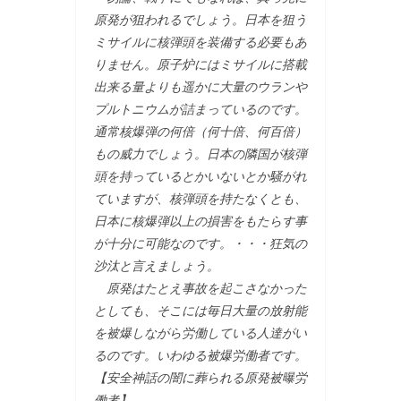
原発が狙われるでしょう。日本を狙う
ミサイルに核弾頭を装備する必要もあ
りません。原子炉にはミサイルに搭載
出来る量よりも遥かに大量のウランや
プルトニウムが詰まっているのです。
通常核爆弾の何倍（何十倍、何百倍）
もの威力でしょう。日本の隣国が核弾
頭を持っているとかいないとか騒がれ
ていますが、核弾頭を持たなくとも、
日本に核爆弾以上の損害をもたらす事
が十分に可能なのです。・・・狂気の
沙汰と言えましょう。
原発はたとえ事故を起こさなかった
としても、そこには毎日大量の放射能
を被爆しながら労働している人達がい
るのです。いわゆる被爆労働者です。
【安全神話の闇に葬られる原発被曝労
働者】