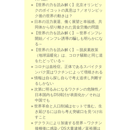
【世界の力を読み解く】北京オリンピッ
クのボイコットの真意は？／オリンピッ
ク後の世界の動きは？
日本の活力衰退、働く展望と幸福感、共
同体から切り離された賃金労働の問題
【世界の力を読み解く】～世界インフレ
開始／インフレ誘導の騙しも明らかにな
る～
【世界の力を読み解く】～脱炭素政策
（地球温暖化）は、コロナ騒動と同じ道
をたどっている～
コロナは血栓症。正体であるスパイクタ
ンパク質はワクチンによって増殖される
情報は自ら探し自らで考え追求し判断す
るしかない
次第に明るみになるワクチンの危険性／
日本国内もDS掃討が表面化か／それは
中国でも
世界革命と人口削減はセットで進む。生
き延びるには自ら考え突破口を見つけ出
すこと
デクラスにより加速する世界～ワクチン
接種後に感染／DS大量逮捕／富裕層は