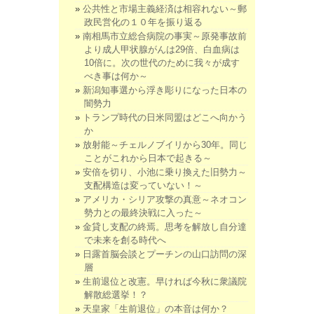
公共性と市場主義経済は相容れない～郵
政民営化の１０年を振り返る
南相馬市立総合病院の事実～原発事故前
より成人甲状腺がんは29倍、白血病は
10倍に。次の世代のために我々が成す
べき事は何か～
新潟知事選から浮き彫りになった日本の
闇勢力
トランプ時代の日米同盟はどこへ向かう
か
放射能～チェルノブイリから30年。同じ
ことがこれから日本で起きる～
安倍を切り、小池に乗り換えた旧勢力～
支配構造は変っていない！～
アメリカ・シリア攻撃の真意～ネオコン
勢力との最終決戦に入った～
金貸し支配の終焉。思考を解放し自分達
で未来を創る時代へ
日露首脳会談とプーチンの山口訪問の深
層
生前退位と改憲。早ければ今秋に衆議院
解散総選挙！？
天皇家「生前退位」の本音は何か？