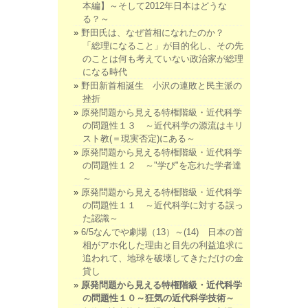
本編】～そして2012年日本はどうな
る？～
野田氏は、なぜ首相になれたのか？
「総理になること」が目的化し、その先
のことは何も考えていない政治家が総理
になる時代
野田新首相誕生 小沢の連敗と民主派の
挫折
原発問題から見える特権階級・近代科学
の問題性１３ ～近代科学の源流はキリ
スト教(＝現実否定)にある～
原発問題から見える特権階級・近代科学
の問題性１２ ～"学び"を忘れた学者達
～
原発問題から見える特権階級・近代科学
の問題性１１ ～近代科学に対する誤っ
た認識～
6/5なんでや劇場（13）～(14) 日本の首
相がアホ化した理由と目先の利益追求に
追われて、地球を破壊してきただけの金
貸し
原発問題から見える特権階級・近代科学
の問題性１０～狂気の近代科学技術～