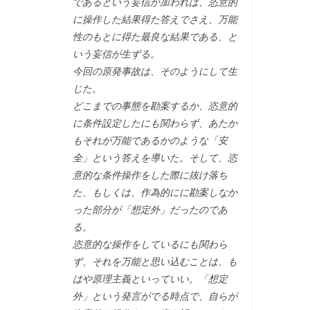
であるという妄信が加われば、恣意的
に操作した結果得た答えでさえ、万能
性のもとに得た最良な結果である、と
いう妄信が生ずる。
今回の原発事故は、そのようにして生
じた。
どこまでの事態を勘案するか、恣意的
に条件設定したにも関わらず、あたか
もそれが万能であるかのような「安
全」という答えを導いた。そして、恣
意的な条件操作をした際に抜け落ち
た、もしくは、作為的にに勘案しなか
った部分が「想定外」だったのであ
る。
恣意的な操作をしているにも関わら
ず、それを万能と思い込むことは、も
はや原理主義といっていい。「想定
外」という発言がでる時点で、自らが