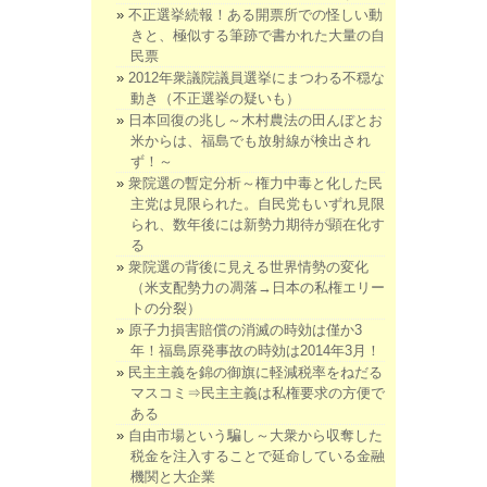
不正選挙続報！ある開票所での怪しい動
きと、極似する筆跡で書かれた大量の自
民票
2012年衆議院議員選挙にまつわる不穏な
動き（不正選挙の疑いも）
日本回復の兆し～木村農法の田んぼとお
米からは、福島でも放射線が検出され
ず！～
衆院選の暫定分析～権力中毒と化した民
主党は見限られた。自民党もいずれ見限
られ、数年後には新勢力期待が顕在化す
る
衆院選の背後に見える世界情勢の変化
（米支配勢力の凋落→日本の私権エリー
トの分裂）
原子力損害賠償の消滅の時効は僅か3
年！福島原発事故の時効は2014年3月！
民主主義を錦の御旗に軽減税率をねだる
マスコミ⇒民主主義は私権要求の方便で
ある
自由市場という騙し～大衆から収奪した
税金を注入することで延命している金融
機関と大企業