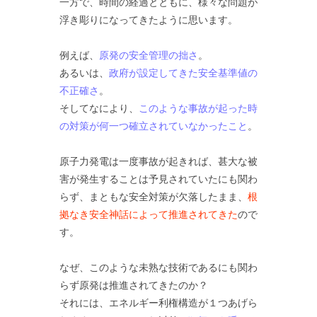
一方で、時間の経過とともに、様々な問題が
浮き彫りになってきたように思います。
例えば、
原発の安全管理の拙さ
。
あるいは、
政府が設定してきた安全基準値の
不正確さ
。
そしてなにより、
このような事故が起った時
の対策が何一つ確立されていなかったこと
。
原子力発電は一度事故が起きれば、甚大な被
害が発生することは予見されていたにも関わ
らず、まともな安全対策が欠落したまま、
根
拠なき安全神話によって推進されてきた
ので
す。
なぜ、このような未熟な技術であるにも関わ
らず原発は推進されてきたのか？
それには、エネルギー利権構造が１つあげら