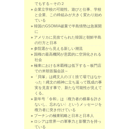
でもする～その２
企業立学校の可能性。遊びと仕事、学校
と企業、この枠組みが大きく変わり始め
ている
韓国のGSOMIA破棄で半島情勢は急展開
に
アメリカに見捨てられた韓国と朝鮮半島
の行方と日本
参院選から見える新しい潮流
国権の最高機関が意図的に空洞化される
社会
極東における米覇権は低下する～板門店
での米朝首脳会談～
「貝塚」は縄文人のゴミ捨て場ではなか
った！縄文の精神に立ち返って既成の事
実を見直す事で、新たな可能性が見えて
くる。
新年号「令和」は〈権力者の横暴を許さ
ないし、忘れない〉というメッセージを
権力者に突き付けている
プーチンの極東戦略と日本と日本人
ロシアは世界一の軍事力と影響力を持っ
ている