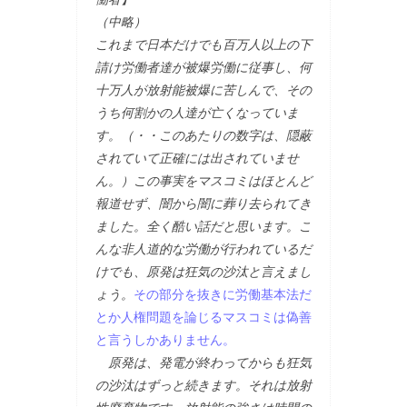
（中略）
これまで日本だけでも百万人以上の下
請け労働者達が被爆労働に従事し、何
十万人が放射能被爆に苦しんで、その
うち何割かの人達が亡くなっていま
す。（・・このあたりの数字は、隠蔽
されていて正確には出されていませ
ん。）この事実をマスコミはほとんど
報道せず、闇から闇に葬り去られてき
ました。全く酷い話だと思います。こ
んな非人道的な労働が行われているだ
けでも、原発は狂気の沙汰と言えまし
ょう。
その部分を抜きに労働基本法だ
とか人権問題を論じるマスコミは偽善
と言うしかありません。
原発は、発電が終わってからも狂気
の沙汰はずっと続きます。それは放射