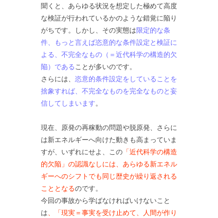
聞くと、あらゆる状況を想定した極めて高度
な検証が行われているかのような錯覚に陥り
がちです。しかし、その実態は
限定的な条
件、もっと言えば恣意的な条件設定と検証に
よる、不完全なもの（＝近代科学の構造的欠
陥）である
ことが多いのです。
さらには、
恣意的条件設定をしていることを
捨象すれば、不完全なものを完全なものと妄
信してしまいます
。
現在、原発の再稼動の問題や脱原発、さらに
は新エネルギーへ向けた動きも高まっていま
すが、いずれにせよ、この
「近代科学の構造
的欠陥」の認識なしには、あらゆる新エネル
ギーへのシフトでも同じ歴史が繰り返される
こととなる
のです。
今回の事故から学ばなければいけないこと
は
、「現実＝事実を受け止めて、人間が作り