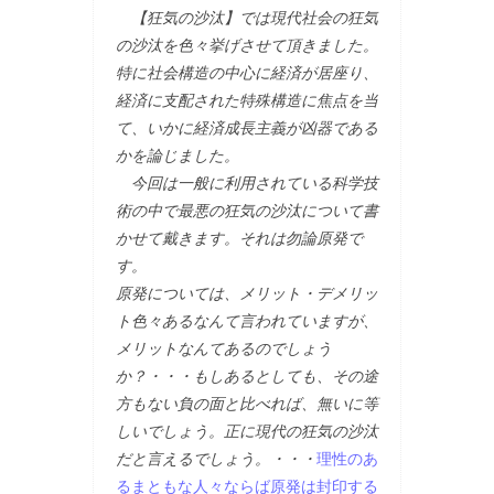
【狂気の沙汰】では現代社会の狂気
の沙汰を色々挙げさせて頂きました。
特に社会構造の中心に経済が居座り、
経済に支配された特殊構造に焦点を当
て、いかに経済成長主義が凶器である
かを論じました。
今回は一般に利用されている科学技
術の中で最悪の狂気の沙汰について書
かせて戴きます。それは勿論原発で
す。
原発については、メリット・デメリッ
ト色々あるなんて言われていますが、
メリットなんてあるのでしょう
か？・・・もしあるとしても、その途
方もない負の面と比べれば、無いに等
しいでしょう。正に現代の狂気の沙汰
だと言えるでしょう。・・・
理性のあ
るまともな人々ならば原発は封印する