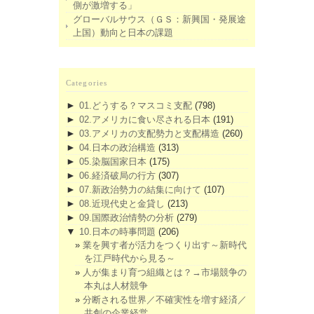
側が激増する」
グローバルサウス（ＧＳ：新興国・発展途
上国）動向と日本の課題
Categories
►
01.どうする？マスコミ支配
(798)
►
02.アメリカに食い尽される日本
(191)
►
03.アメリカの支配勢力と支配構造
(260)
►
04.日本の政治構造
(313)
►
05.染脳国家日本
(175)
►
06.経済破局の行方
(307)
►
07.新政治勢力の結集に向けて
(107)
►
08.近現代史と金貸し
(213)
►
09.国際政治情勢の分析
(279)
▼
10.日本の時事問題
(206)
業を興す者が活力をつくり出す～新時代
を江戸時代から見る～
人が集まり育つ組織とは？→市場競争の
本丸は人材競争
分断される世界／不確実性を増す経済／
共創の企業経営