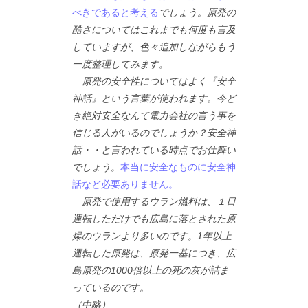
べきであると考える
でしょう。原発の
酷さについてはこれまでも何度も言及
していますが、色々追加しながらもう
一度整理してみます。
原発の安全性についてはよく『安全
神話』という言葉が使われます。今ど
き絶対安全なんて電力会社の言う事を
信じる人がいるのでしょうか？安全神
話・・と言われている時点でお仕舞い
でしょう。
本当に安全なものに安全神
話など必要ありません。
原発で使用するウラン燃料は、１日
運転しただけでも広島に落とされた原
爆のウランより多いのです。1年以上
運転した原発は、原発一基につき、広
島原発の1000倍以上の死の灰が詰ま
っているのです。
（中略）