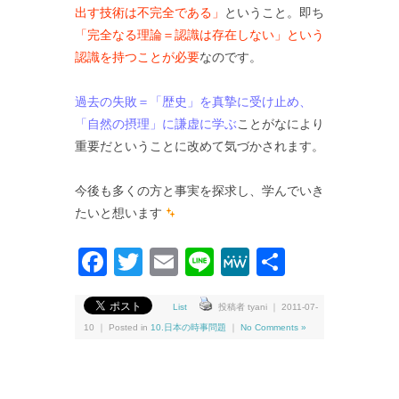
出す技術は不完全である」
ということ。即ち
「完全なる理論＝認識は存在しない」という
認識を持つことが必要
なのです。
過去の失敗＝「歴史」を真摯に受け止め、
「自然の摂理」に謙虚に学ぶ
ことがなにより
重要だということに改めて気づかされます。
今後も多くの方と事実を探求し、学んでいき
たいと想います
Facebook
Twitter
Email
Line
MeWe
共
有
List
投稿者 tyani ｜ 2011-07-
10 ｜ Posted in
10.日本の時事問題
｜
No Comments »