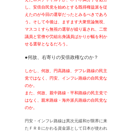
し、安倍自民党を始めとする既得権益派を従
えたのが今回の選挙だったとみるべきであろ
う。そして今後は、ますます大衆世論無視、
マスコミすら無視の選挙が繰り返され、二世
議員と官僚や労組出身議員ばかりが幅を利か
せる選挙となるだろう。
●何故、右寄りの安倍政権なのか？
しかし、何故、円高路線、デフレ路線の民主
党ではなく、円安、インフレ路線の自民党な
のか。
また、何故、親中路線・平和路線の民主党で
はなく、親米路線・海外派兵路線の自民党な
のか。
円安・インフレ路線は異次元緩和が限界に来
たＦＲＢにかわる資金源として日本が使われ