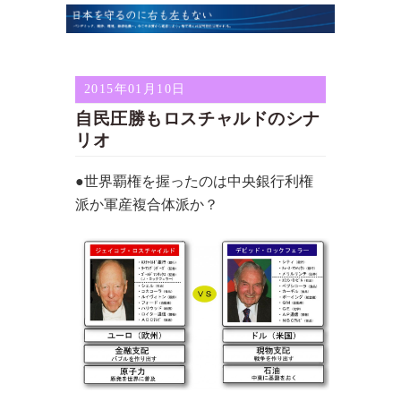
2015年01月10日
自民圧勝もロスチャルドのシナ
リオ
●世界覇権を握ったのは中央銀行利権
派か軍産複合体派か？