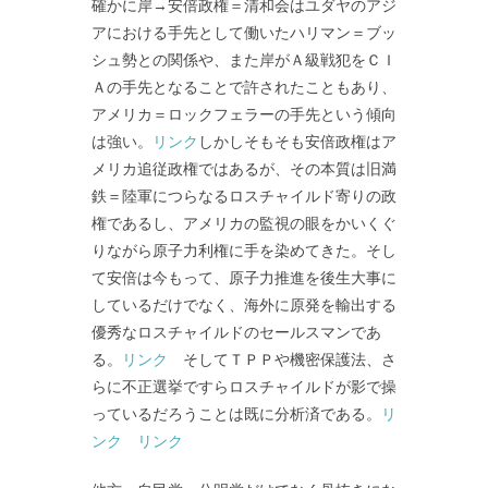
確かに岸→安倍政権＝清和会はユダヤのアジ
アにおける手先として働いたハリマン＝ブッ
シュ勢との関係や、また岸がＡ級戦犯をＣＩ
Ａの手先となることで許されたこともあり、
アメリカ＝ロックフェラーの手先という傾向
は強い。
リンク
しかしそもそも安倍政権はア
メリカ追従政権ではあるが、その本質は旧満
鉄＝陸軍につらなるロスチャイルド寄りの政
権であるし、アメリカの監視の眼をかいくぐ
りながら原子力利権に手を染めてきた。そし
て安倍は今もって、原子力推進を後生大事に
しているだけでなく、海外に原発を輸出する
優秀なロスチャイルドのセールスマンであ
る。
リンク
そしてＴＰＰや機密保護法、さ
らに不正選挙ですらロスチャイルドが影で操
っているだろうことは既に分析済である。
リ
ンク
リンク