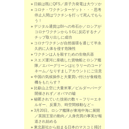
日銀は既にQFS／原子力発電は大ウソか
コロナ・ワクチンターゲット・・・思考
停止人間はワクチンを打って死んでもら
う！
デジタル通貨はBIへの布石か／ロシアが
コロナワクチンから５Gに反応するナノ
チップ取り出しに成功
コロナワクチンが自然循環を通じて半永
久的に人体を侵す危険性
ワクチンは人を殺すための生物兵器
スエズ運河に座礁した貨物船とロシア艦
隊／エバーグリーンはヒラリーのコード
ネーム／なりすましアカウントにご注意
中国の気候操作と大量買い付けが食糧危
機をもたらす？
比叡山上空に大量米軍／ビルダーバーグ
開催されず／オバマの嘘
秘匿されていた技術の数々～フリーエネ
ルギー、反重力、時空間移動など～
3月20日。ロシア艦隊が東地中海に展開
／英国王室の動向／人身売買の事実が報
道され始める
東北新社から始まる日本のマスコミ掃討