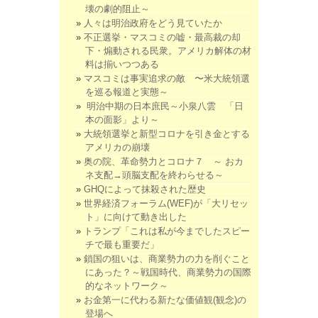
壊の劇的阻止～
人々は明治政府をどう見ていたか
不正選挙・マスコミの嘘・最高裁の却
下・煽動される民衆。アメリカ解体の材
料は揃いつつある
マスコミは事実追求の敵 〜米大統領選
を巡る報道と実態～
明治中期の日本庶民～小泉八雲 「日
本の面影」より～
大統領選挙と新型コロナを引き金とする
アメリカの崩壊
奥の院、革命勢力とコロナ７ ～ おカ
ネ支配→頭脳支配を終わらせる～
GHQによって抹殺された歴史
世界経済フォーラム(WEF)が「大リセッ
ト」に向けて動き出した
トランプ「これは私が今までしたスピー
チで最も重要だ」
鎖国の狙いは、商業勢力の力を削ぐこと
にあった？～戦国時代、商業勢力の国際
的なネットワーク～
お金第一に代わる新たな価値観(観念)の
登場へ