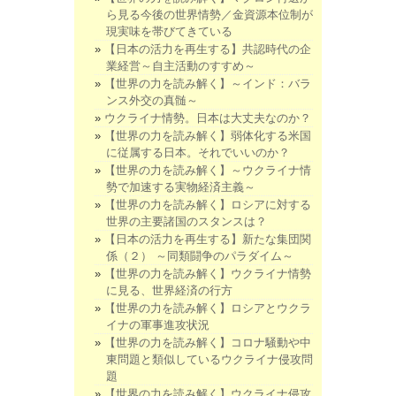
ら見る今後の世界情勢／金資源本位制が
現実味を帯びてきている
【日本の活力を再生する】共認時代の企
業経営～自主活動のすすめ～
【世界の力を読み解く】～インド：バラ
ンス外交の真髄～
ウクライナ情勢。日本は大丈夫なのか？
【世界の力を読み解く】弱体化する米国
に従属する日本。それでいいのか？
【世界の力を読み解く】～ウクライナ情
勢で加速する実物経済主義～
【世界の力を読み解く】ロシアに対する
世界の主要諸国のスタンスは？
【日本の活力を再生する】新たな集団関
係（２） ～同類闘争のパラダイム～
【世界の力を読み解く】ウクライナ情勢
に見る、世界経済の行方
【世界の力を読み解く】ロシアとウクラ
イナの軍事進攻状況
【世界の力を読み解く】コロナ騒動や中
東問題と類似しているウクライナ侵攻問
題
【世界の力を読み解く】ウクライナ侵攻