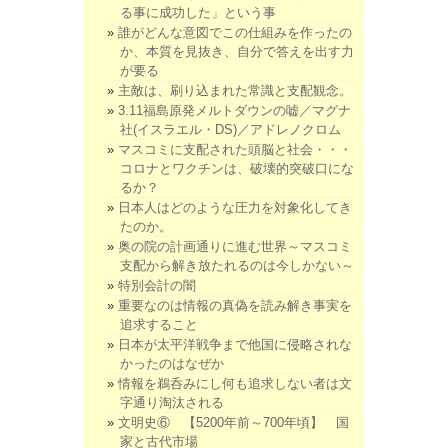
る事に成功した」という事
誰がどんな意図でこの仕組みを作ったの
か、本質を見抜き、自分で答えを出す力
が要る
主敵は、刷り込まれた常識と支配観念。
3.11福島原発メルトダウンの嘘／マグナ
社(イスラエル・DS)／アドレノクロム
マスコミに支配された頭脳と社会・・・
コロナとワクチンは、破壊的突破口にな
るか？
日本人はどのような圧力を対象化してき
たのか。
奥の院の計画通りに進む世界～マスコミ
支配から解き放たれるのは今しかない～
特別会計の闇
重要なのは情報の真偽を読み解き事実を
追求すること
日本が太平洋戦争まで他国に侵略されな
かったのはなぜか
情報を鵜呑みにし何も追求しない者は文
字通り淘汰される
文明史⑥ 【5200年前～700年頃】 国
家と古代市場