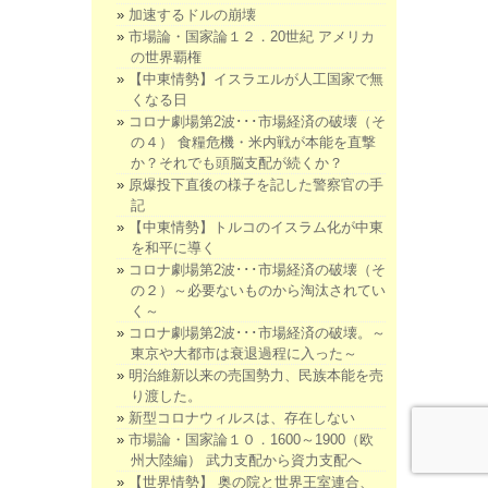
加速するドルの崩壊
市場論・国家論１２．20世紀 アメリカ
の世界覇権
【中東情勢】イスラエルが人工国家で無
くなる日
コロナ劇場第2波･･･市場経済の破壊（そ
の４） 食糧危機・米内戦が本能を直撃
か？それでも頭脳支配が続くか？
原爆投下直後の様子を記した警察官の手
記
【中東情勢】トルコのイスラム化が中東
を和平に導く
コロナ劇場第2波･･･市場経済の破壊（そ
の２）～必要ないものから淘汰されてい
く～
コロナ劇場第2波･･･市場経済の破壊。～
東京や大都市は衰退過程に入った～
明治維新以来の売国勢力、民族本能を売
り渡した。
新型コロナウィルスは、存在しない
市場論・国家論１０．1600～1900（欧
州大陸編） 武力支配から資力支配へ
【世界情勢】 奥の院と世界王室連合、