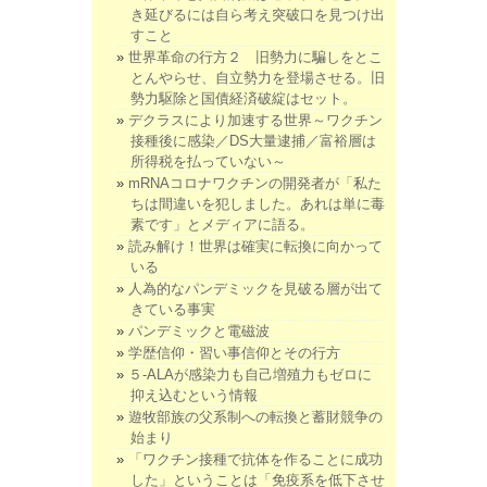
き延びるには自ら考え突破口を見つけ出
すこと
世界革命の行方２ 旧勢力に騙しをとこ
とんやらせ、自立勢力を登場させる。旧
勢力駆除と国債経済破綻はセット。
デクラスにより加速する世界～ワクチン
接種後に感染／DS大量逮捕／富裕層は
所得税を払っていない～
mRNAコロナワクチンの開発者が「私た
ちは間違いを犯しました。あれは単に毒
素です」とメディアに語る。
読み解け！世界は確実に転換に向かって
いる
人為的なパンデミックを見破る層が出て
きている事実
パンデミックと電磁波
学歴信仰・習い事信仰とその行方
５-ALAが感染力も自己増殖力もゼロに
抑え込むという情報
遊牧部族の父系制への転換と蓄財競争の
始まり
「ワクチン接種で抗体を作ることに成功
した」ということは「免疫系を低下させ