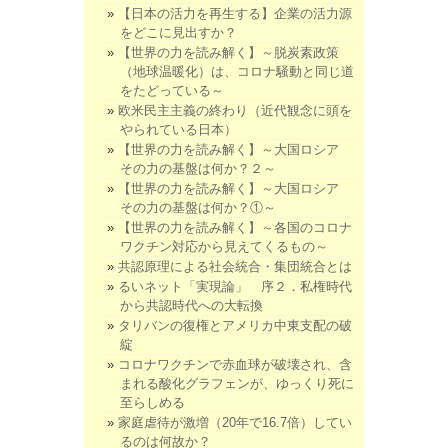
【日本の活力を再生する】企業の活力源
をどこに見出すか？
【世界の力を読み解く】～脱炭素政策
（地球温暖化）は、コロナ騒動と同じ道
をたどっている～
欧米民主主義の終わり（近代観念に頭を
やられている日本）
【世界の力を読み解く】～大国ロシア
その力の基盤は何か？２～
【世界の力を読み解く】～大国ロシア
その力の基盤は何か？①～
【世界の力を読み解く】～各国のコロナ
ワクチン対応から見えてくるもの～
共認原理による社会統合・集団統合とは
るいネット「実現論」 序２．私権時代
から共認時代への大転換
タリバンの復権とアメリカ中東支配の破
綻
コロナワクチンで赤血球が破壊され、含
まれる酸化グラフェンが、ゆっくり死に
至らしめる
家庭虐待が激増（20年で16.7倍）してい
るのは何故か？