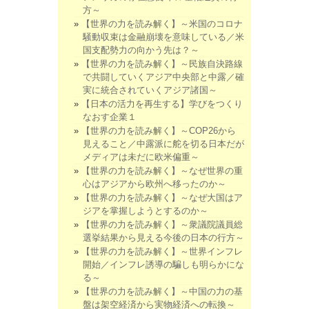
方～
【世界の力を読み解く】～米国のコロナ
騒動収束は金融崩壊を意味している／米
国支配勢力の向かう先は？～
【世界の力を読み解く】～民族自決路線
で共闘していくアジア中央部と中露／確
実に統合されていくアジア諸国～
【日本の活力を再生する】学びをつくり
なおす企業１
【世界の力を読み解く】～COP26から
見えること／中露派に舵を切る日本だが
メディアは未だに欧米偏重～
【世界の力を読み解く】～なぜ世界の重
心はアジアから欧州へ移ったのか～
【世界の力を読み解く】～なぜ大国はア
ジアを掌握しようとするのか～
【世界の力を読み解く】～衆議院議員総
選挙結果から見える今後の日本の行方～
【世界の力を読み解く】～世界インフレ
開始／インフレ誘導の騙しも明らかにな
る～
【世界の力を読み解く】～中国の力の基
盤は架空経済から実物経済への転換～