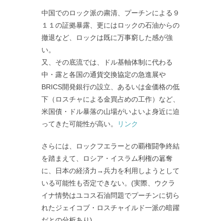
中国でのロック派の粛清、プーチンによる９
１１の証拠暴露、更にはロックの石油からの
撤退など、ロックは既に万事窮した感が強
い。
又、その底流では、ドル基軸体制に代わる
中・露と各国の通貨交換協定の急進展や
BRICS開発銀行の設立、あるいは金価格の低
下（ロスチャによる金買占めの工作）など、
米国債・ドル暴落の山場がいよいよ身近に迫
ってきた可能性が高い。
リンク
さらには、ロックフエラーとの覇権闘争終結
を踏まえて、ロシア・イスラム利権の簒奪
に、日本の経済力→兵力を利用しようとして
いる可能性も否定できない。(実際、ウクラ
イナ情勢はユコス石油問題でプーチンに切ら
れたジェイコブ・ロスチャイルド一派の暗躍
だとの分析あり)