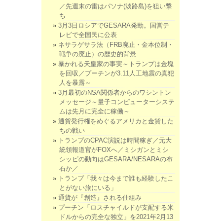
／先週末の雷はパソナ(淡路島)を狙い撃
ち
3月3日ロシアでGESARA発動。国営テ
レビで全国民に公表
ネサラゲサラ法（FRB廃止・金本位制・
戦争の廃止）の歴史的背景
暴かれる天皇家の事実～トランプは金塊
を回収／プーチンが3.11人工地震の真犯
人を暴露～
3月最初のNSA関係者からのワシントン
メッセージ～量子コンピューターシステ
ムは先月に完全に稼働～
通貨発行権をめぐるアメリカと金貸した
ちの戦い
トランプのCPAC演説は時間稼ぎ／元大
統領報道官がFOXへ／ミシガンとミシ
シッピの動向はGESARA/NESARAの布
石か／
トランプ「我々は今まで誰も経験したこ
とがない旅にいる」
通貨が『創造』される仕組み
プーチン「ロスチャイルドが支配する米
ドルからの完全な独立」を2021年2月13