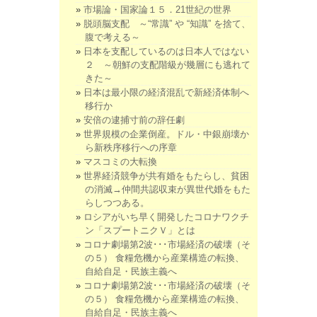
市場論・国家論１５．21世紀の世界
脱頭脳支配 ～“常識” や “知識” を捨て、
腹で考える～
日本を支配しているのは日本人ではない
２ ～朝鮮の支配階級が幾層にも逃れて
きた～
日本は最小限の経済混乱で新経済体制へ
移行か
安倍の逮捕寸前の辞任劇
世界規模の企業倒産。ドル・中銀崩壊か
ら新秩序移行への序章
マスコミの大転換
世界経済競争が共有婚をもたらし、貧困
の消滅→仲間共認収束が異世代婚をもた
らしつつある。
ロシアがいち早く開発したコロナワクチ
ン「スプートニクＶ」とは
コロナ劇場第2波･･･市場経済の破壊（そ
の５） 食糧危機から産業構造の転換、
自給自足・民族主義へ
コロナ劇場第2波･･･市場経済の破壊（そ
の５） 食糧危機から産業構造の転換、
自給自足・民族主義へ