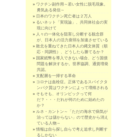
ワクチン副作用～若い女性に脱毛現象。
勇気ある発信～
日本のワクチン死亡者は２万人
るいネット「実現論」、共同体社会の実
現に向けて
人々の一体化を阻害し分断する観念群
が、日本人の活力衰弱を加速させている
敗北を重ねてきた日本人の縄文体質（順
応・同調性）、どうしたら勝てるか？
国家紙幣を導入できない場合、どう国債
問題を解決するか。世界協調、通貨増発
共認。
支配層を一掃する革命
コロナは血栓症。正体であるスパイクタ
ンパク質はワクチンによって増殖される
そもそも、オリンピックって何
だ？・・・だれが何のために始めたの
か？
ルネ・カントン～「ただの海水で病気が
治っては儲からない」ので歴史から消え
ている人物～
情報は自ら探し自らで考え追求し判断す
るしかない