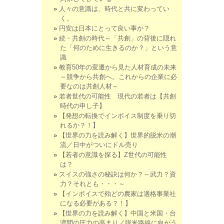
人々の意識は、時代と共に変わってい
く。
円安は日本にとって良い事か？
続・共創の時代～「共創」の背後に隠れ
た「何のために生きるのか？」という意
識
教育50年の変遷から見た人材育成の未来
～競争から共創へ。これからの企業に必
要なのは共創人材～
若者世代の可能性 現代の若者は【共創
時代の申し子】
【発想の転換でインボイス制度を乗り切
れるか？！】
【世界の力を読み解く】世界的脱米の潮
流／日中がついにドル売り
【若者の意識を探る】Z世代の可能性
は？
スイスの強さの秘訣は何か？～武力？資
力？それとも・・・～
【インボイスで殆どの農家は適格事業社
になる必要がある？！】
【世界の力を読み解く】中国と米国・台
湾間の圧力の高まり／脱米路線に向かう