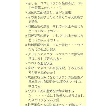
もしも、コロナワクチン接種者が、３年
で全員死んだら・・・？
国家の支配構造と、文字と左脳
今や生き延びるために自らで考え判断す
る時代
戦後薬害の歴史 それでもお上を信じろ
というのか～その２～
戦後薬害の歴史 これでもお上を信じろ
というのか～その１～
地球温暖化詐欺、コロナ詐欺・・・ウソ
だらけの社会と闘え
クライシスアクター～マスコミの捏造報
道はこうして造られる～
コロナを巡る状況
官邸・マスコミの頭脳支配、そろそろ風
穴が開き始めたか？
次第に明るみになるワクチンの危険性／
日本国内もDS掃討が表面化か／それは
中国でも
ワクチン死の急激な増加が始まっ
た、・・・・既に十数億人に送り込まれ
たスパイクタンパク質。
世界革命と人口削減はセットで進む。生