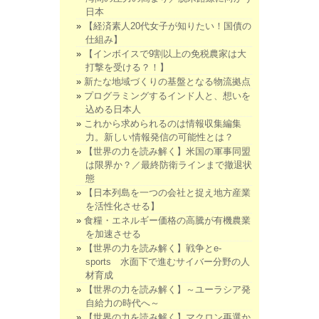
日本
【経済素人20代女子が知りたい！国債の
仕組み】
【インボイスで9割以上の免税農家は大
打撃を受ける？！】
新たな地域づくりの基盤となる物流拠点
プログラミングするインド人と、想いを
込める日本人
これから求められるのは情報収集編集
力。新しい情報発信の可能性とは？
【世界の力を読み解く】米国の軍事同盟
は限界か？／最終防衛ラインまで撤退状
態
【日本列島を一つの会社と捉え地方産業
を活性化させる】
食糧・エネルギー価格の高騰が有機農業
を加速させる
【世界の力を読み解く】戦争とe-
sports 水面下で進むサイバー分野の人
材育成
【世界の力を読み解く】～ユーラシア発
自給力の時代へ～
【世界の力を読み解く】マクロン再選か