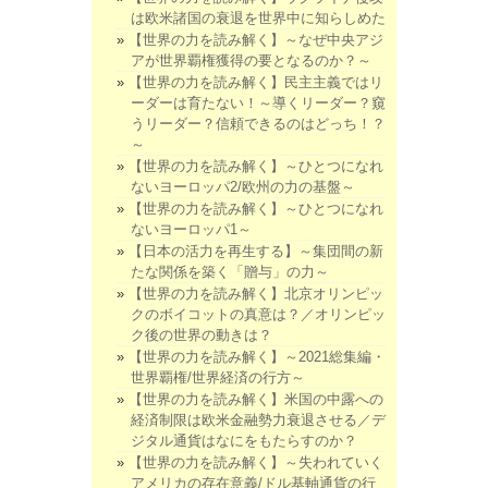
は欧米諸国の衰退を世界中に知らしめた
【世界の力を読み解く】～なぜ中央アジ
アが世界覇権獲得の要となるのか？～
【世界の力を読み解く】民主主義ではリ
ーダーは育たない！～導くリーダー？窺
うリーダー？信頼できるのはどっち！？
～
【世界の力を読み解く】～ひとつになれ
ないヨーロッパ2/欧州の力の基盤～
【世界の力を読み解く】～ひとつになれ
ないヨーロッパ1～
【日本の活力を再生する】～集団間の新
たな関係を築く「贈与」の力～
【世界の力を読み解く】北京オリンピッ
クのボイコットの真意は？／オリンピッ
ク後の世界の動きは？
【世界の力を読み解く】～2021総集編・
世界覇権/世界経済の行方～
【世界の力を読み解く】米国の中露への
経済制限は欧米金融勢力衰退させる／デ
ジタル通貨はなにをもたらすのか？
【世界の力を読み解く】～失われていく
アメリカの存在意義/ドル基軸通貨の行