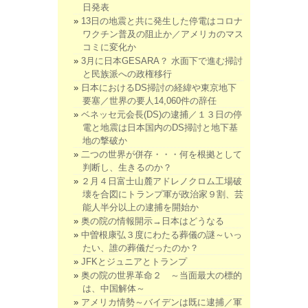
日発表
13日の地震と共に発生した停電はコロナ
ワクチン普及の阻止か／アメリカのマス
コミに変化か
3月に日本GESARA？ 水面下で進む掃討
と民族派への政権移行
日本におけるDS掃討の経緯や東京地下
要塞／世界の要人14,060件の辞任
ベネッセ元会長(DS)の逮捕／１３日の停
電と地震は日本国内のDS掃討と地下基
地の撃破か
二つの世界が併存・・・何を根拠として
判断し、生きるのか？
２月４日富士山麓アドレノクロム工場破
壊を合図にトランプ軍が政治家９割、芸
能人半分以上の逮捕を開始か
奥の院の情報開示→日本はどうなる
中曽根康弘３度にわたる葬儀の謎～いっ
たい、誰の葬儀だったのか？
JFKとジュニアとトランプ
奥の院の世界革命２ ～当面最大の標的
は、中国解体～
アメリカ情勢～バイデンは既に逮捕／軍