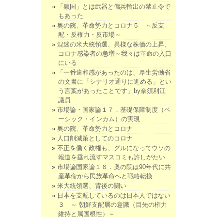
「鎖国」とは武器と傭兵輸出の禁止令で
もあった
奥の院、革命勢力とコロナ５ ～反支
配・反権力・反市場～
混迷の米大統領選、異様な株価の上昇、
コロナ感染者の急増～我々は革命の入口
にいる
「一番違和感があったのは、厚生労働省
の文書に「シナリオ通りに進める」とい
う言葉があったことです」by奈須利江
議員
市場論・国家論１７．基礎保障制度（ベ
ーシック・インカム）の実現
奥の院、革命勢力とコロナ
人口削減策としてのコロナ
不正を働く政権も、グルになってウソの
報道を垂れ流すマスコミも許しがたい
市場論国家論１６．奥の院は90年代に共
産革命から民族革命へと戦略転換
米大統領選、背後の闘い
日本を支配しているのは日本人ではない
３ ～ 朝鮮支配層の意識（目先の権力
維持と属国根性）～