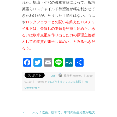
れた。鳩山・小沢の孤軍奮闘によって、板垣
英憲らロスチャイルド待望論が幅を利かせて
きたわけだが、そうした可能性はない。もは
や
ロックフェラーとの闘いを終えたロスチャ
イルドは、金貸しの本領を発揮し始めた、あ
るいは欧米支配を作り出した力の原理主義者
としての本質が露呈し始めた、とみるべきだ
ろう。
Facebook
Twitter
Email
Line
MeWe
共
有
List
投稿者 mamoru ｜ 2015-
01-10 ｜ Posted in
01.どうする？マスコミ支配
｜
No
Comments »
＜ 「一人っ子政策」緩和で、年間の新生児数が最大