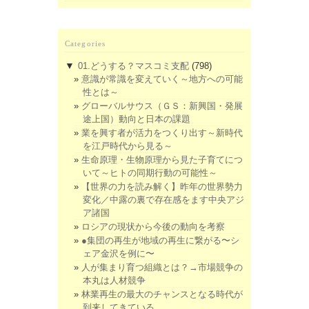
Categories
▼
01.どうする？マスコミ支配
(798)
意識が常識を変えていく～地方への可能
性とは～
グローバルサウス（ＧＳ：新興国・発展
途上国）動向と日本の課題
業を興す者が活力をつくり出す～新時代
を江戸時代から見る～
生命原理・生物原理から見た子育てにつ
いて～ヒトの同期行動の可能性～
【世界の力を読み解く】昨年の世界勢力
変化／中露の裏で存在感をます中央アジ
ア諸国
ロシアの現状から今後の動向を考察
●集団の再生が地域の再生に繋がる〜シ
ェア金沢を例に〜
人が集まり育つ組織とは？→市場競争の
本丸は人材競争
林業再生の最大のチャンスとなる時代が
到来してきている