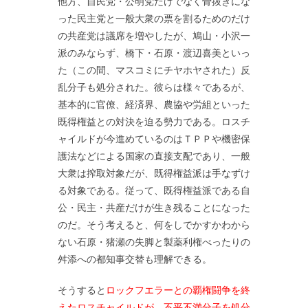
他方、自民党・公明党だけでなく骨抜きにな
った民主党と一般大衆の票を割るためのだけ
の共産党は議席を増やしたが、鳩山・小沢一
派のみならず、橋下・石原・渡辺喜美といっ
た（この間、マスコミにチヤホヤされた）反
乱分子も処分された。彼らは様々であるが、
基本的に官僚、経済界、農協や労組といった
既得権益との対決を迫る勢力である。ロスチ
ャイルドが今進めているのはＴＰＰや機密保
護法などによる国家の直接支配であり、一般
大衆は搾取対象だが、既得権益派は手なずけ
る対象である。従って、既得権益派である自
公・民主・共産だけが生き残ることになった
のだ。そう考えると、何をしでかすかわから
ない石原・猪瀬の失脚と製薬利権べったりの
舛添への都知事交替も理解できる。
そうすると
ロックフエラーとの覇権闘争を終
えたロスチャイルドが、不平不満分子を処分