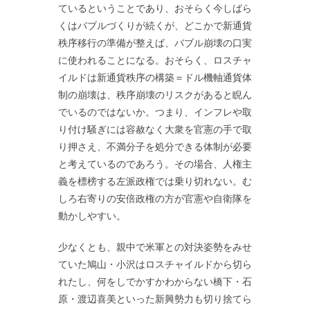
ているということであり、おそらく今しばら
くはバブルづくりが続くが、どこかで新通貨
秩序移行の準備が整えば、バブル崩壊の口実
に使われることになる。おそらく、ロスチャ
イルドは新通貨秩序の構築＝ドル機軸通貨体
制の崩壊は、秩序崩壊のリスクがあると睨ん
でいるのではないか。つまり、インフレや取
り付け騒ぎには容赦なく大衆を官憲の手で取
り押さえ、不満分子を処分できる体制が必要
と考えているのであろう。その場合、人権主
義を標榜する左派政権では乗り切れない。む
しろ右寄りの安倍政権の方が官憲や自衛隊を
動かしやすい。
少なくとも、親中で米軍との対決姿勢をみせ
ていた鳩山・小沢はロスチャイルドから切ら
れたし、何をしでかすかわからない橋下・石
原・渡辺喜美といった新興勢力も切り捨てら