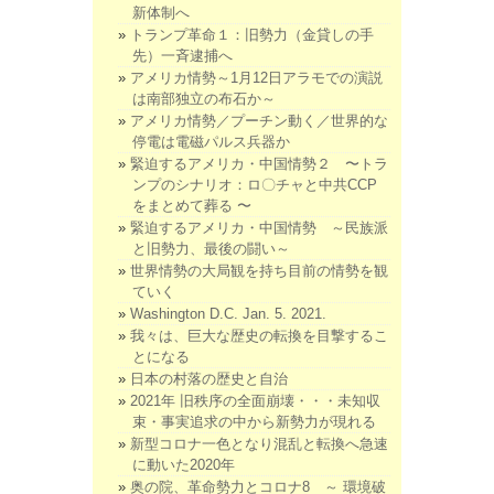
新体制へ
トランプ革命１：旧勢力（金貸しの手
先）一斉逮捕へ
アメリカ情勢～1月12日アラモでの演説
は南部独立の布石か～
アメリカ情勢／プーチン動く／世界的な
停電は電磁パルス兵器か
緊迫するアメリカ・中国情勢２ 〜トラ
ンプのシナリオ：ロ〇チャと中共CCP
をまとめて葬る 〜
緊迫するアメリカ・中国情勢 ～民族派
と旧勢力、最後の闘い～
世界情勢の大局観を持ち目前の情勢を観
ていく
Washington D.C. Jan. 5. 2021.
我々は、巨大な歴史の転換を目撃するこ
とになる
日本の村落の歴史と自治
2021年 旧秩序の全面崩壊・・・未知収
束・事実追求の中から新勢力が現れる
新型コロナ一色となり混乱と転換へ急速
に動いた2020年
奥の院、革命勢力とコロナ8 ～ 環境破