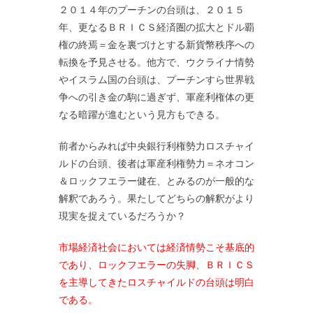
２０１４年のプーチンの台頭は、２０１５
年、更なるＢＲＩＣＳ経済圏の拡大とドル覇
権の終焉＝金を裏づけとする新貨幣秩序への
転換を予見させる。他方で、ウクライナ情勢
やイスラム国の台頭は、プーチンすら世界戦
争への引き金の駒に過ぎず、軍産利権体の更
なる暗躍が進むという見方もできる。
前者からみれば中央銀行利権勢力ロスチャイ
ルドの台頭、後者は軍産利権勢力＝ネオコン
＆ロックフエラー健在、とみるのが一般的な
解釈であろう。果たしてどちらの解釈がより
現実を捉えているだろうか？
市場経済社会においては経済情勢こそ基底的
であり、ロックフエラーの失脚、ＢＲＩＣＳ
を主導してきたロスチャイルドの台頭は明白
である。