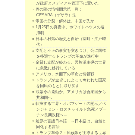
が政府とメディアを管理下に置いた
奥の院の情報開示第一弾：
GESARA（ゲサラ）法
帝国の分裂・解体は、中国が先か
1月25日の真夜中。ホワイトハウスの逮
捕劇
日本の村落の歴史と自治（室町・江戸時
代）
支配と不正の事実を突きつけ、公に国権
を移譲するトランプの革命が進行中
金貸し支配が終わる、民族派主導の世界
に急激に移行している
アメリカ、水面下の革命と情報戦
トランプが金貸しによって奪われた国家
を国民のもとに取り戻す
戒厳令の発動か。アメリカは合衆国から
共和国へ
転換する世界～オバマゲートの開示／ベ
ンジャミン・ロスチャイルド急死／プー
チン長期政権へ～
始原の言語日本語 ～日本語は、自然と
同化する言語
トランプ革命２：民族派が主導する世界