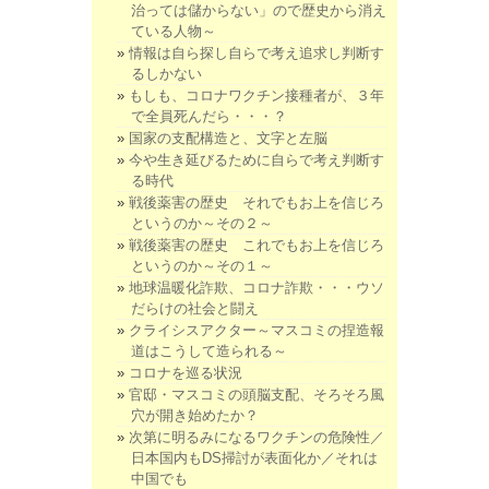
治っては儲からない」ので歴史から消え
ている人物～
情報は自ら探し自らで考え追求し判断す
るしかない
もしも、コロナワクチン接種者が、３年
で全員死んだら・・・？
国家の支配構造と、文字と左脳
今や生き延びるために自らで考え判断す
る時代
戦後薬害の歴史 それでもお上を信じろ
というのか～その２～
戦後薬害の歴史 これでもお上を信じろ
というのか～その１～
地球温暖化詐欺、コロナ詐欺・・・ウソ
だらけの社会と闘え
クライシスアクター～マスコミの捏造報
道はこうして造られる～
コロナを巡る状況
官邸・マスコミの頭脳支配、そろそろ風
穴が開き始めたか？
次第に明るみになるワクチンの危険性／
日本国内もDS掃討が表面化か／それは
中国でも