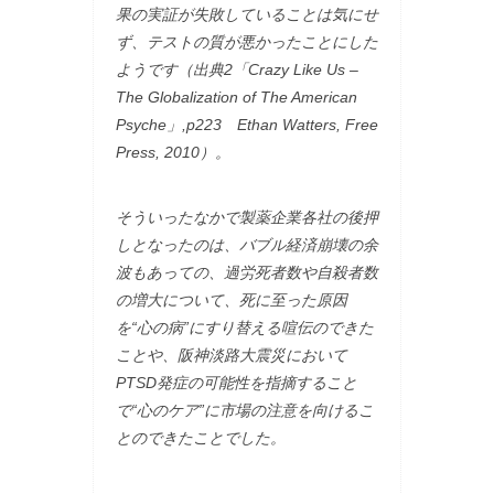
果の実証が失敗していることは気にせ
ず、テストの質が悪かったことにした
ようです（出典2「Crazy Like Us –
The Globalization of The American
Psyche」,p223 Ethan Watters, Free
Press, 2010）。
そういったなかで製薬企業各社の後押
しとなったのは、バブル経済崩壊の余
波もあっての、過労死者数や自殺者数
の増大について、死に至った原因
を“心の病”にすり替える喧伝のできた
ことや、阪神淡路大震災において
PTSD発症の可能性を指摘すること
で“心のケア”に市場の注意を向けるこ
とのできたことでした。