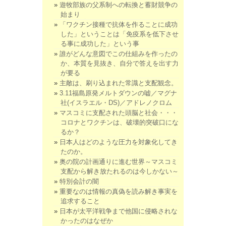
遊牧部族の父系制への転換と蓄財競争の
始まり
「ワクチン接種で抗体を作ることに成功
した」ということは「免疫系を低下させ
る事に成功した」という事
誰がどんな意図でこの仕組みを作ったの
か、本質を見抜き、自分で答えを出す力
が要る
主敵は、刷り込まれた常識と支配観念。
3.11福島原発メルトダウンの嘘／マグナ
社(イスラエル・DS)／アドレノクロム
マスコミに支配された頭脳と社会・・・
コロナとワクチンは、破壊的突破口にな
るか？
日本人はどのような圧力を対象化してき
たのか。
奥の院の計画通りに進む世界～マスコミ
支配から解き放たれるのは今しかない～
特別会計の闇
重要なのは情報の真偽を読み解き事実を
追求すること
日本が太平洋戦争まで他国に侵略されな
かったのはなぜか