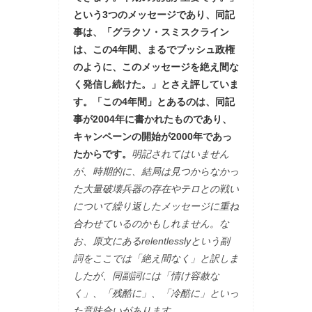
という3つのメッセージであり、同記
事は、「グラクソ・スミスクライン
は、この4年間、まるでブッシュ政権
のように、このメッセージを絶え間な
く発信し続けた。」とさえ評していま
す。「この4年間」とあるのは、同記
事が2004年に書かれたものであり、
キャンペーンの開始が2000年であっ
たからです。
明記されてはいません
が、時期的に、結局は見つからなかっ
た大量破壊兵器の存在やテロとの戦い
について繰り返したメッセージに重ね
合わせているのかもしれません。な
お、原文にあるrelentlesslyという副
詞をここでは「絶え間なく」と訳しま
したが、同副詞には「情け容赦な
く」、「残酷に」、「冷酷に」といっ
た意味合いがあります。