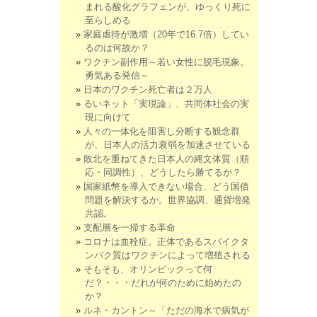
まれる酸化グラフェンが、ゆっくり死に
至らしめる
家庭虐待が激増（20年で16.7倍）してい
るのは何故か？
ワクチン副作用～若い女性に脱毛現象。
勇気ある発信～
日本のワクチン死亡者は２万人
るいネット「実現論」、共同体社会の実
現に向けて
人々の一体化を阻害し分断する観念群
が、日本人の活力衰弱を加速させている
敗北を重ねてきた日本人の縄文体質（順
応・同調性）、どうしたら勝てるか？
国家紙幣を導入できない場合、どう国債
問題を解決するか。世界協調、通貨増発
共認。
支配層を一掃する革命
コロナは血栓症。正体であるスパイクタ
ンパク質はワクチンによって増殖される
そもそも、オリンピックって何
だ？・・・だれが何のために始めたの
か？
ルネ・カントン～「ただの海水で病気が