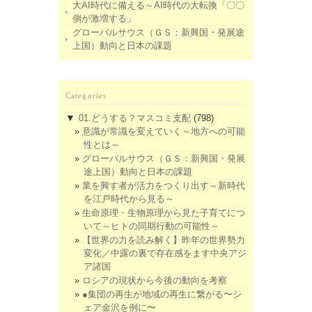
大AI時代に備える～AI時代の大転換「〇〇
側が激増する」
グローバルサウス（ＧＳ：新興国・発展途
上国）動向と日本の課題
Categories
▼
01.どうする？マスコミ支配
(798)
意識が常識を変えていく～地方への可能
性とは～
グローバルサウス（ＧＳ：新興国・発展
途上国）動向と日本の課題
業を興す者が活力をつくり出す～新時代
を江戸時代から見る～
生命原理・生物原理から見た子育てにつ
いて～ヒトの同期行動の可能性～
【世界の力を読み解く】昨年の世界勢力
変化／中露の裏で存在感をます中央アジ
ア諸国
ロシアの現状から今後の動向を考察
●集団の再生が地域の再生に繋がる〜シ
ェア金沢を例に〜