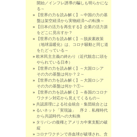
開始／インフレ誘導の騙しも明らかにな
る～
【世界の力を読み解く】～中国の力の基
盤は架空経済から実物経済への転換～
【日本の活力を再生する】企業の活力源
をどこに見出すか？
【世界の力を読み解く】～脱炭素政策
（地球温暖化）は、コロナ騒動と同じ道
をたどっている～
欧米民主主義の終わり（近代観念に頭を
やられている日本）
【世界の力を読み解く】～大国ロシア
その力の基盤は何か？２～
【世界の力を読み解く】～大国ロシア
その力の基盤は何か？①～
【世界の力を読み解く】～各国のコロナ
ワクチン対応から見えてくるもの～
共認原理による社会統合・集団統合とは
るいネット「実現論」 序２．私権時代
から共認時代への大転換
タリバンの復権とアメリカ中東支配の破
綻
コロナワクチンで赤血球が破壊され、含