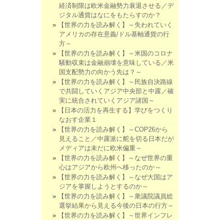
経済制限は欧米金融勢力衰退させる／デ
ジタル通貨はなにをもたらすのか？
【世界の力を読み解く】～失われていく
アメリカの存在意義/ドル基軸通貨の行
方～
【世界の力を読み解く】～米国のコロナ
騒動収束は金融崩壊を意味している／米
国支配勢力の向かう先は？～
【世界の力を読み解く】～民族自決路線
で共闘していくアジア中央部と中露／確
実に統合されていくアジア諸国～
【日本の活力を再生する】学びをつくり
なおす企業１
【世界の力を読み解く】～COP26から
見えること／中露派に舵を切る日本だが
メディアは未だに欧米偏重～
【世界の力を読み解く】～なぜ世界の重
心はアジアから欧州へ移ったのか～
【世界の力を読み解く】～なぜ大国はア
ジアを掌握しようとするのか～
【世界の力を読み解く】～衆議院議員総
選挙結果から見える今後の日本の行方～
【世界の力を読み解く】～世界インフレ