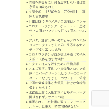
情報を鵜呑みにし何も追求しない者は文
字通り淘汰される
文明史⑥ 【5200年前～700年頃】 国
家と古代市場
日銀は既にQFS／原子力発電は大ウソか
コロナ・ワクチンターゲット・・・思考
停止人間はワクチンを打って死んでもら
う！
デジタル通貨はBIへの布石か／ロシアが
コロナワクチンから５Gに反応するナノ
チップ取り出しに成功
コロナワクチンが自然循環を通じて半永
久的に人体を侵す危険性
ワクチンは人を殺すための生物兵器
スエズ運河に座礁した貨物船とロシア艦
隊／エバーグリーンはヒラリーのコード
ネーム／なりすましアカウントにご注意
中国の気候操作と大量買い付けが食糧危
機をもたらす？
比叡山上空に大量米軍／ビルダーバーグ
開催されず／オバマの嘘
秘匿されていた技術の数々～フリーエネ
ルギー、反重力、時空間移動など～