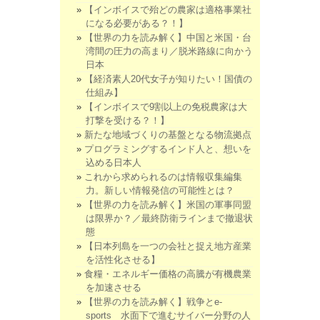
【インボイスで殆どの農家は適格事業社
になる必要がある？！】
【世界の力を読み解く】中国と米国・台
湾間の圧力の高まり／脱米路線に向かう
日本
【経済素人20代女子が知りたい！国債の
仕組み】
【インボイスで9割以上の免税農家は大
打撃を受ける？！】
新たな地域づくりの基盤となる物流拠点
プログラミングするインド人と、想いを
込める日本人
これから求められるのは情報収集編集
力。新しい情報発信の可能性とは？
【世界の力を読み解く】米国の軍事同盟
は限界か？／最終防衛ラインまで撤退状
態
【日本列島を一つの会社と捉え地方産業
を活性化させる】
食糧・エネルギー価格の高騰が有機農業
を加速させる
【世界の力を読み解く】戦争とe-
sports 水面下で進むサイバー分野の人