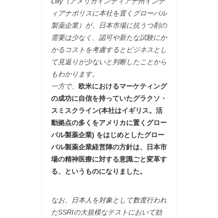
Lilly（アメリカインディアナ州インデ
ィアナポリスに本社を置くグローバル
製薬企業）が、日本市場に抗うつ剤の
需要は少なく、認可や新たな試験にか
かるコストを考慮するとビジネスとし
て見返りが少ないと判断したことから
もわかります。
一方で、
欧米におけるマーケティング
の成功に自信を持っていたグラクソ・
スミスクライン(本社はイギリス。活
動拠点の多くをアメリカに置くグロー
バル製薬企業) をはじめとしたグロー
バル製薬企業経営陣の方針は、日本市
場の精神医療に対する意識ごと変革す
る、というものになりました。
なお、日本人を対象として数度行われ
たSSRIの大規模なテストにおいて効