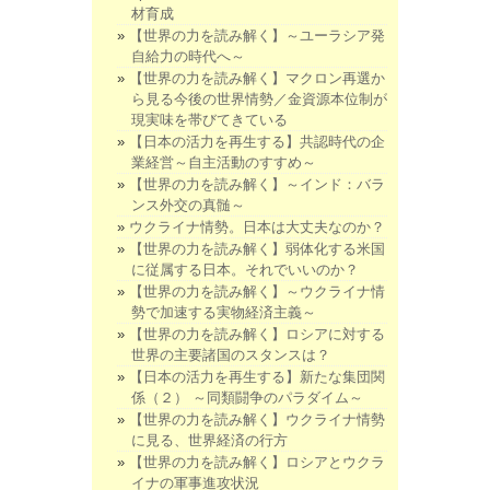
材育成
【世界の力を読み解く】～ユーラシア発
自給力の時代へ～
【世界の力を読み解く】マクロン再選か
ら見る今後の世界情勢／金資源本位制が
現実味を帯びてきている
【日本の活力を再生する】共認時代の企
業経営～自主活動のすすめ～
【世界の力を読み解く】～インド：バラ
ンス外交の真髄～
ウクライナ情勢。日本は大丈夫なのか？
【世界の力を読み解く】弱体化する米国
に従属する日本。それでいいのか？
【世界の力を読み解く】～ウクライナ情
勢で加速する実物経済主義～
【世界の力を読み解く】ロシアに対する
世界の主要諸国のスタンスは？
【日本の活力を再生する】新たな集団関
係（２） ～同類闘争のパラダイム～
【世界の力を読み解く】ウクライナ情勢
に見る、世界経済の行方
【世界の力を読み解く】ロシアとウクラ
イナの軍事進攻状況