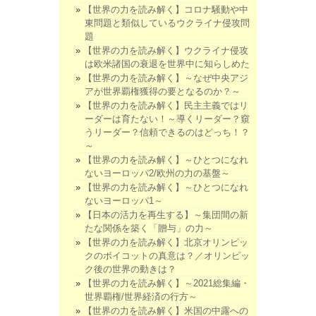
【世界の力を読み解く】コロナ騒動や中
東問題と類似しているウクライナ侵攻問
題
【世界の力を読み解く】ウクライナ侵攻
は欧米諸国の衰退を世界中に知らしめた
【世界の力を読み解く】～なぜ中央アジ
アが世界覇権獲得の要となるのか？～
【世界の力を読み解く】民主主義ではリ
ーダーは育たない！～導くリーダー？窺
うリーダー？信頼できるのはどっち！？
～
【世界の力を読み解く】～ひとつになれ
ないヨーロッパ2/欧州の力の基盤～
【世界の力を読み解く】～ひとつになれ
ないヨーロッパ1～
【日本の活力を再生する】～集団間の新
たな関係を築く「贈与」の力～
【世界の力を読み解く】北京オリンピッ
クのボイコットの真意は？／オリンピッ
ク後の世界の動きは？
【世界の力を読み解く】～2021総集編・
世界覇権/世界経済の行方～
【世界の力を読み解く】米国の中露への