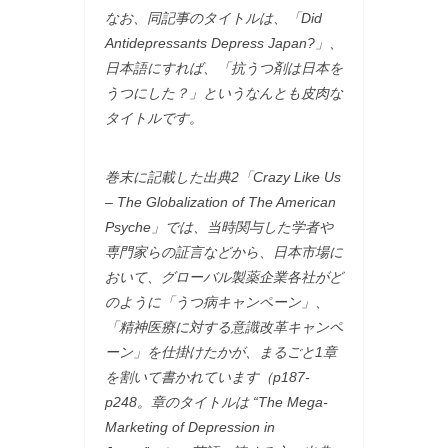
なお、同記事のタイトルは、「Did
Antidepressants Depress Japan?」、
日本語にすれば、「抗うつ剤は日本を
うつにした？」というなんとも皮肉な
タイトルです。
巻末に記載した出典2「Crazy Like Us
– The Globalization of The American
Psyche」では、当時関与した学者や
専門家らの証言などから、日本市場に
おいて、グローバル製薬企業各社がど
のように「うつ病キャンペーン」、
「精神医療に対する意識改革キャンペ
ーン」を仕掛けたかが、まるごと1章
を割いて書かれています（p187-
p248。章のタイトルは “The Mega-
Marketing of Depression in