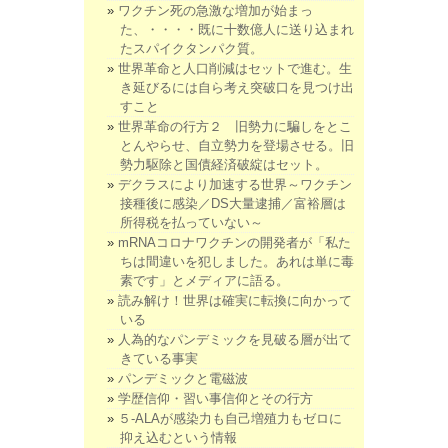
ワクチン死の急激な増加が始まっ
た、・・・・既に十数億人に送り込まれ
たスパイクタンパク質。
世界革命と人口削減はセットで進む。生
き延びるには自ら考え突破口を見つけ出
すこと
世界革命の行方２ 旧勢力に騙しをとこ
とんやらせ、自立勢力を登場させる。旧
勢力駆除と国債経済破綻はセット。
デクラスにより加速する世界～ワクチン
接種後に感染／DS大量逮捕／富裕層は
所得税を払っていない～
mRNAコロナワクチンの開発者が「私た
ちは間違いを犯しました。あれは単に毒
素です」とメディアに語る。
読み解け！世界は確実に転換に向かって
いる
人為的なパンデミックを見破る層が出て
きている事実
パンデミックと電磁波
学歴信仰・習い事信仰とその行方
５-ALAが感染力も自己増殖力もゼロに
抑え込むという情報