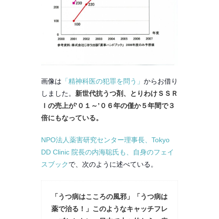
画像は
「精神科医の犯罪を問う」
からお借り
しました。
新世代抗うつ剤、とりわけＳＳＲ
Ｉの売上が’０１～’０６年の僅か５年間で３
倍にもなっている。
NPO法人薬害研究センター理事長、Tokyo
DD Clinic 院長の内海聡氏も、自身のフェイ
スブック
で、次のように述べている。
「うつ病はこころの風邪」「うつ病は
薬で治る！」このようなキャッチフレ