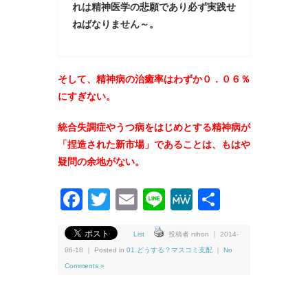
れは精神医学の悲願であり必ず実践せ
ねばなりません～。
そして、精神病の治癒率はわずか０．０６％
にすぎない。
統合失調症やうつ病をはじめとする精神病が
「捏造された新市場」
であることは、もはや
疑問の余地がない。
Facebook
Twitter
Email
Line
MeWe
共
有
List
投稿者 nihon ｜ 2014-
06-18 ｜ Posted in
01.どうする？マスコミ支配
｜
No
Comments »