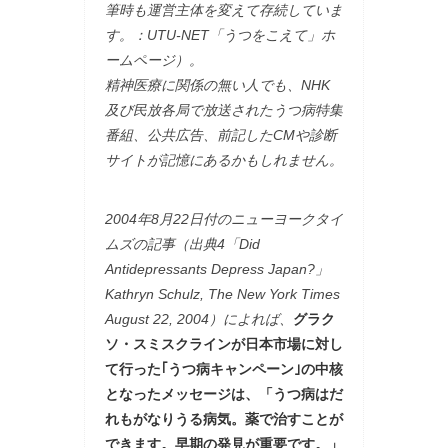
筆時も運営主体を変えて存続していま
す。：UTU-NET「うつをこえて」ホ
ームページ）。
精神医療に関係の無い人でも、NHK
及び民放各局で放送されたうつ病特集
番組、公共広告、前記したCMや診断
サイトが記憶にあるかもしれません。
2004年8月22日付のニューヨークタイ
ムズの記事（出典4「Did
Antidepressants Depress Japan?」
Kathryn Schulz, The New York Times
August 22, 2004）によれば、
グラク
ソ・スミスクラインが日本市場に対し
て行った｢うつ病キャンペーン｣の中核
となったメッセージは、「うつ病はだ
れもがなりうる病気。薬で治すことが
できます。早期の発見が重要です。」