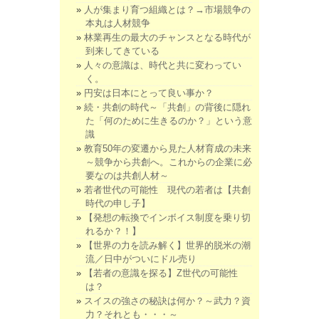
人が集まり育つ組織とは？→市場競争の
本丸は人材競争
林業再生の最大のチャンスとなる時代が
到来してきている
人々の意識は、時代と共に変わってい
く。
円安は日本にとって良い事か？
続・共創の時代～「共創」の背後に隠れ
た「何のために生きるのか？」という意
識
教育50年の変遷から見た人材育成の未来
～競争から共創へ。これからの企業に必
要なのは共創人材～
若者世代の可能性 現代の若者は【共創
時代の申し子】
【発想の転換でインボイス制度を乗り切
れるか？！】
【世界の力を読み解く】世界的脱米の潮
流／日中がついにドル売り
【若者の意識を探る】Z世代の可能性
は？
スイスの強さの秘訣は何か？～武力？資
力？それとも・・・～