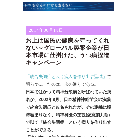
2014年06月18日
お上は国民の健康を守ってくれ
ない～グローバル製薬企業が日
本市場に仕掛けた、うつ病捏造
キャンペーン
「統合失調症と云う病人を作り出す聖域」
で
明らかにしたのは、次の通りである。
日本ではかつて精神分裂病と呼ばれていた病
名が、2002年8月、日本精神神経学会の決議
で統合失調症と改名されたが、その定義は曖
昧極まりなく、精神科医の主観(恣意的判断)
で以て「統合失調症」という病人を作り出す
ことができる。