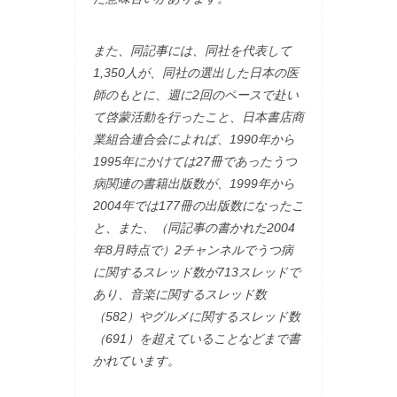
また、同記事には、同社を代表して
1,350人が、同社の選出した日本の医
師のもとに、週に2回のペースで赴い
て啓蒙活動を行ったこと、日本書店商
業組合連合会によれば、1990年から
1995年にかけては27冊であったうつ
病関連の書籍出版数が、1999年から
2004年では177冊の出版数になったこ
と、また、（同記事の書かれた2004
年8月時点で）2チャンネルでうつ病
に関するスレッド数が713スレッドで
あり、音楽に関するスレッド数
（582）やグルメに関するスレッド数
（691）を超えていることなどまで書
かれています。