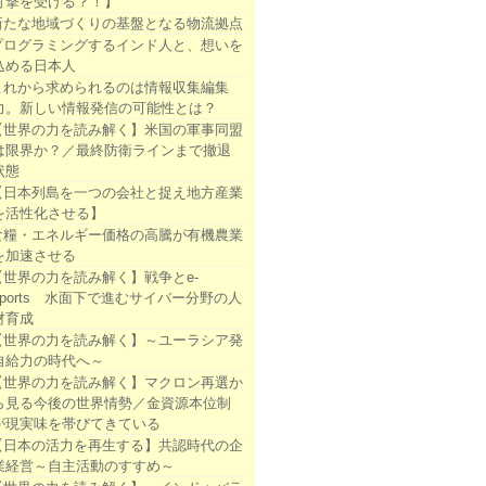
打撃を受ける？！】
新たな地域づくりの基盤となる物流拠点
プログラミングするインド人と、想いを
込める日本人
これから求められるのは情報収集編集
力。新しい情報発信の可能性とは？
【世界の力を読み解く】米国の軍事同盟
は限界か？／最終防衛ラインまで撤退
状態
【日本列島を一つの会社と捉え地方産業
を活性化させる】
食糧・エネルギー価格の高騰が有機農業
を加速させる
【世界の力を読み解く】戦争とe-
sports 水面下で進むサイバー分野の人
材育成
【世界の力を読み解く】～ユーラシア発
自給力の時代へ～
【世界の力を読み解く】マクロン再選か
ら見る今後の世界情勢／金資源本位制
が現実味を帯びてきている
【日本の活力を再生する】共認時代の企
業経営～自主活動のすすめ～