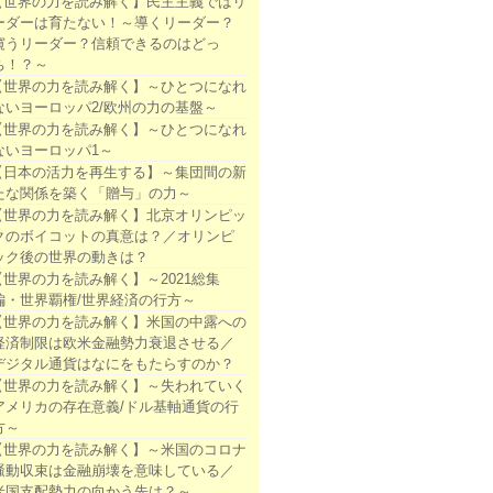
【世界の力を読み解く】民主主義ではリ
ーダーは育たない！～導くリーダー？
窺うリーダー？信頼できるのはどっ
ち！？～
【世界の力を読み解く】～ひとつになれ
ないヨーロッパ2/欧州の力の基盤～
【世界の力を読み解く】～ひとつになれ
ないヨーロッパ1～
【日本の活力を再生する】～集団間の新
たな関係を築く「贈与」の力～
【世界の力を読み解く】北京オリンピッ
クのボイコットの真意は？／オリンピ
ック後の世界の動きは？
【世界の力を読み解く】～2021総集
編・世界覇権/世界経済の行方～
【世界の力を読み解く】米国の中露への
経済制限は欧米金融勢力衰退させる／
デジタル通貨はなにをもたらすのか？
【世界の力を読み解く】～失われていく
アメリカの存在意義/ドル基軸通貨の行
方～
【世界の力を読み解く】～米国のコロナ
騒動収束は金融崩壊を意味している／
米国支配勢力の向かう先は？～