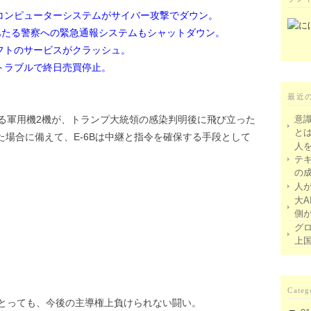
院コンピューターシステムがサイバー攻撃でダウン。
にあたる警察への緊急通報システムもシャットダウン。
フトのサービスがクラッシュ。
トラブルで終日売買停止。
最近
る軍用機2機が、トランプ大統領の感染判明後に飛び立った
意
と
場合に備えて、E-6Bは中継と指令を確保する手段として
人
テ
の
人
大A
側
グ
上
Categ
とっても、今後の主導権上負けられない闘い。