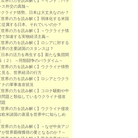
【世界の力を読み解く】～インド：バラ
ンス外交の真髄～
ウクライナ情勢。日本は大丈夫なのか？
【世界の力を読み解く】弱体化する米国
に従属する日本。それでいいのか？
【世界の力を読み解く】～ウクライナ情
勢で加速する実物経済主義～
【世界の力を読み解く】ロシアに対する
世界の主要諸国のスタンスは？
【日本の活力を再生する】新たな集団関
係（２） ～同類闘争のパラダイム～
【世界の力を読み解く】ウクライナ情勢
に見る、世界経済の行方
【世界の力を読み解く】ロシアとウクラ
イナの軍事進攻状況
【世界の力を読み解く】コロナ騒動や中
東問題と類似しているウクライナ侵攻
問題
【世界の力を読み解く】ウクライナ侵攻
は欧米諸国の衰退を世界中に知らしめ
た
【世界の力を読み解く】～なぜ中央アジ
アが世界覇権獲得の要となるのか？～