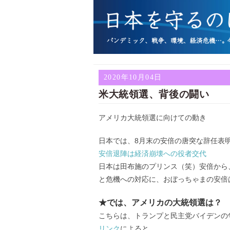
2020年10月04日
米大統領選、背後の闘い
アメリカ大統領選に向けての動き
日本では、8月末の安倍の唐突な辞任表
安倍退陣は経済崩壊への役者交代
日本は田布施のプリンス（笑）安倍から
と危機への対応に、おぼっちゃまの安倍
★では、アメリカの大統領選は？
こちらは、トランプと民主党バイデンの
リンク
によると