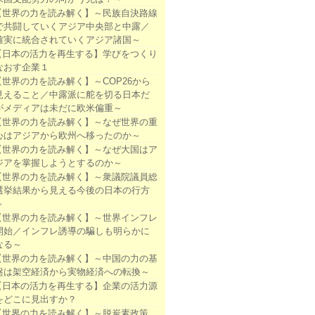
【世界の力を読み解く】～民族自決路線
で共闘していくアジア中央部と中露／
確実に統合されていくアジア諸国～
【日本の活力を再生する】学びをつくり
なおす企業１
【世界の力を読み解く】～COP26から
見えること／中露派に舵を切る日本だ
がメディアは未だに欧米偏重～
【世界の力を読み解く】～なぜ世界の重
心はアジアから欧州へ移ったのか～
【世界の力を読み解く】～なぜ大国はア
ジアを掌握しようとするのか～
【世界の力を読み解く】～衆議院議員総
選挙結果から見える今後の日本の行方
～
【世界の力を読み解く】～世界インフレ
開始／インフレ誘導の騙しも明らかに
なる～
【世界の力を読み解く】～中国の力の基
盤は架空経済から実物経済への転換～
【日本の活力を再生する】企業の活力源
をどこに見出すか？
【世界の力を読み解く】～脱炭素政策