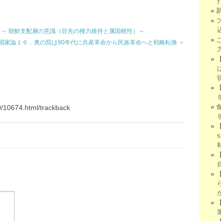
 ～ 朝鮮支配層の意識（目先の権力維持と属国根性）～
国家論１６．奥の院は90年代に共産革命から民族革命へと戦略転換 ＞
10/10674.html/trackback