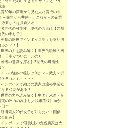
た「何のために生きるのか？」という
意識
教育50年の変遷から見た人材育成の未
来 ～競争から共創へ。これからの企業
に必要なのは共創人材～
若者世代の可能性 現代の若者は【共創
時代の申し子】
【発想の転換でインボイス制度を乗り切
れるか？！】
【世界の力を読み解く】世界的脱米の潮
流／日中がついにドル売り
【若者の意識を探る】Z世代の可能性
は？
スイスの強さの秘訣は何か？～武力？資
力？それとも・・・～
【インボイスで殆どの農家は適格事業社
になる必要がある？！】
【世界の力を読み解く】中国と米国・台
湾間の圧力の高まり／脱米路線に向か
う日本
【経済素人20代女子が知りたい！国債
の仕組み】
【インボイスで9割以上の免税農家は大