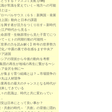
1.どうする？マスコミ支配
(798)
意識が常識を変えていく～地方への可能
性とは～
グローバルサウス（ＧＳ：新興国・発展
途上国）動向と日本の課題
業を興す者が活力をつくり出す～新時代
を江戸時代から見る～
生命原理・生物原理から見た子育てにつ
いて～ヒトの同期行動の可能性～
【世界の力を読み解く】昨年の世界勢力
変化／中露の裏で存在感をます中央ア
ジア諸国
ロシアの現状から今後の動向を考察
●集団の再生が地域の再生に繋がる〜シ
ェア金沢を例に〜
人が集まり育つ組織とは？→市場競争の
本丸は人材競争
林業再生の最大のチャンスとなる時代が
到来してきている
人々の意識は、時代と共に変わってい
く。
円安は日本にとって良い事か？
続・共創の時代～「共創」の背後に隠れ