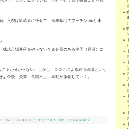
のか？）システムダウンも、混乱させて郵便投票に切り替
病。入院は影武者に任せて、米軍基地でプーチンetcと連
？
、株式市場暴落をやらない？資金量のある中国（習派）に
が起こるか分からない。しかし、コロナによる経済破壊という
せよ今後、失業・食糧不足、暴動が激化していく。
We
共
有
10-04 ｜ Posted in
01.どうする？マスコミ支配
｜
No Comments »