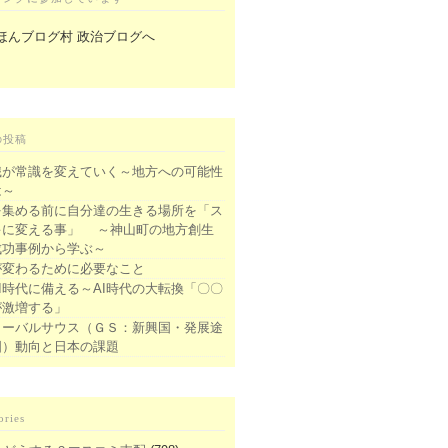
の投稿
識が常識を変えていく～地方への可能性
は～
を集める前に自分達の生きる場所を「ス
キに変える事」 ～神山町の地方創生
成功事例から学ぶ～
が変わるために必要なこと
I時代に備える～AI時代の大転換「〇〇
が激増する」
ローバルサウス（ＧＳ：新興国・発展途
国）動向と日本の課題
ories