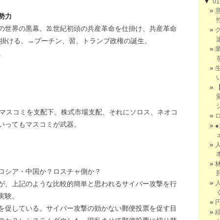
▼
0
勢力
の世界の黒幕。⒛世紀初頭の共産革命を仕掛け、共産革命
仕掛ける。→プーチン、習、トランプ政権の誕生。
。
のマスコミを支配下。株式市場支配、それにソロス、ネオコ
いってもマスコミが武器。
ロシア・中国か？ロスチャ側か？
が、上記のような比較的簡単と思われるサイバー攻撃を行
実験。
を促している。サイバー攻撃の効かない郵便投票を促す目