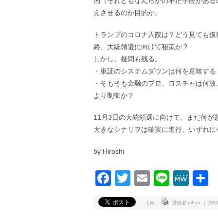
的（それともなんらかの不正手段がある
えさせるのが目的か。
トランプのコロナ入院は？どう見ても仮
絡、大統領選に向けて秘策か？
しかし、疑問も残る。
・東証のシステムダウンは何を意味する
・そもそも金融のプロ、ロスチャは何故
より制御か？
11月3日の大統領選に向けて、まだ何
大きなシナリヲは確実に進行。いずれに
by Hiroshi
Facebook
Twitter
Email
Line
Me
List
投稿者 nihon ｜ 2020-