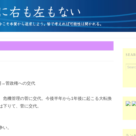
SEAR
明→菅政権への交代
、危機管理の菅に交代。今後半年から1年後に起こる大転換
は下りて、菅に交代。
争い。
ラン