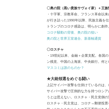
〇奥の院（黒い貴族サヴォイ家）＋王族
・十字軍、宗教革命、フランス革命以来
が行き詰った1990年以降、民族主義を
トランプのコロナ感染は、明らかに創作
コロナ騒動の背後、奥の院の狙い
奥の院と世界王室連合、新基軸通貨
〇ロスチャ
・19世紀以来、金融＋企業支配。各国
ン残党、中国の上海派、中央銀行。何と
マスコミは誰のものか？
★大統領選をめぐる闘い
上記サイバー攻撃を仕掛けているのは、
サイバー攻撃で圧倒的な力を持つロシア
うとは思えない。ロスチャ・民主党側の
ロスチャ・民主党は、コロナ→郵便投票