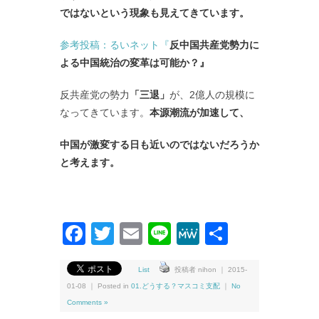
ではないという現象も見えてきています。
参考投稿：るいネット『
反中国共産党勢力に
よる中国統治の変革は可能か？』
反共産党の勢力
「三退」
が、2億人の規模に
なってきています。
本源潮流が加速して、
中国が激変する日も近いのではないだろうか
と考えます。
Facebook
Twitter
Email
Line
MeWe
共
有
List
投稿者 nihon ｜ 2015-
01-08 ｜ Posted in
01.どうする？マスコミ支配
｜
No
Comments »