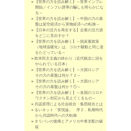
【世界の力を読み解く】～世界インフレ
開始／インフレ誘導の騙しも明らかにな
る～
【世界の力を読み解く】～中国の力の基
盤は架空経済から実物経済への転換～
【日本の活力を再生する】企業の活力源
をどこに見出すか？
【世界の力を読み解く】～脱炭素政策
（地球温暖化）は、コロナ騒動と同じ道
をたどっている～
欧米民主主義の終わり（近代観念に頭を
やられている日本）
【世界の力を読み解く】～大国ロシア
その力の基盤は何か？２～
【世界の力を読み解く】～大国ロシア
その力の基盤は何か？①～
【世界の力を読み解く】～各国のコロナ
ワクチン対応から見えてくるもの～
共認原理による社会統合・集団統合とは
るいネット「実現論」 序２．私権時代
から共認時代への大転換
タリバンの復権とアメリカ中東支配の破
綻