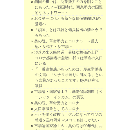
鎖国の狙いは、商業勢力の力を削ぐこと
にあった？～戦国時代、商業勢力の国際
的なネットワーク～
お金第一に代わる新たな価値観(観念)の
登場へ
「鎖国」とは武器と傭兵輸出の禁止令で
もあった
奥の院、革命勢力とコロナ５ ～反支
配・反権力・反市場～
混迷の米大統領選、異様な株価の上昇、
コロナ感染者の急増～我々は革命の入口
にいる
「一番違和感があったのは、厚生労働省
の文書に「シナリオ通りに進める」とい
う言葉があったことです」by奈須利江
議員
市場論・国家論１７．基礎保障制度（ベ
ーシック・インカム）の実現
奥の院、革命勢力とコロナ
人口削減策としてのコロナ
不正を働く政権も、グルになってウソの
報道を垂れ流すマスコミも許しがたい
市場論国家論１６．奥の院は90年代に共