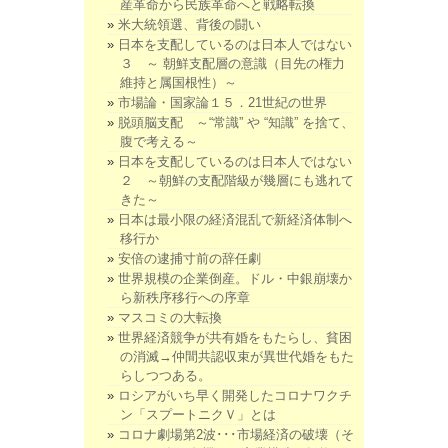
産革命から民族革命へと戦略転換
米大統領選、背後の闘い
日本を支配しているのは日本人ではない
３ ～ 朝鮮支配層の意識（目先の権力
維持と属国根性）～
市場論・国家論１５．21世紀の世界
脱頭脳支配 ～“常識” や “知識” を捨て、
腹で考える～
日本を支配しているのは日本人ではない
２ ～朝鮮の支配階級が幾層にも逃れて
きた～
日本は最小限の経済混乱で新経済体制へ
移行か
安倍の逮捕寸前の辞任劇
世界規模の企業倒産。ドル・中銀崩壊か
ら新秩序移行への序章
マスコミの大転換
世界経済競争が共有婚をもたらし、貧困
の消滅→仲間共認収束が異世代婚をもた
らしつつある。
ロシアがいち早く開発したコロナワクチ
ン「スプートニクＶ」とは
コロナ劇場第2波･･･市場経済の破壊（そ