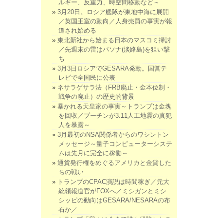
ルギー、反重力、時空間移動など～
3月20日。ロシア艦隊が東地中海に展開
／英国王室の動向／人身売買の事実が報
道され始める
東北新社から始まる日本のマスコミ掃討
／先週末の雷はパソナ(淡路島)を狙い撃
ち
3月3日ロシアでGESARA発動。国営テ
レビで全国民に公表
ネサラゲサラ法（FRB廃止・金本位制・
戦争の廃止）の歴史的背景
暴かれる天皇家の事実～トランプは金塊
を回収／プーチンが3.11人工地震の真犯
人を暴露～
3月最初のNSA関係者からのワシントン
メッセージ～量子コンピューターシステ
ムは先月に完全に稼働～
通貨発行権をめぐるアメリカと金貸した
ちの戦い
トランプのCPAC演説は時間稼ぎ／元大
統領報道官がFOXへ／ミシガンとミシ
シッピの動向はGESARA/NESARAの布
石か／