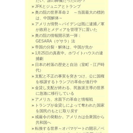
たい、誰の葬儀だったのか？
JFKとジュニアとトランプ
奥の院の世界革命２ ～当面最大の標的
は、中国解体～
アメリカ情勢～バイデンは既に逮捕／軍
が政府とメディアを管理下に置いた
奥の院の情報開示第一弾：
GESARA（ゲサラ）法
帝国の分裂・解体は、中国が先か
1月25日の真夜中。ホワイトハウスの逮
捕劇
日本の村落の歴史と自治（室町・江戸時
代）
支配と不正の事実を突きつけ、公に国権
を移譲するトランプの革命が進行中
金貸し支配が終わる、民族派主導の世界
に急激に移行している
アメリカ、水面下の革命と情報戦
トランプが金貸しによって奪われた国家
を国民のもとに取り戻す
戒厳令の発動か。アメリカは合衆国から
共和国へ
転換する世界～オバマゲートの開示／ベ