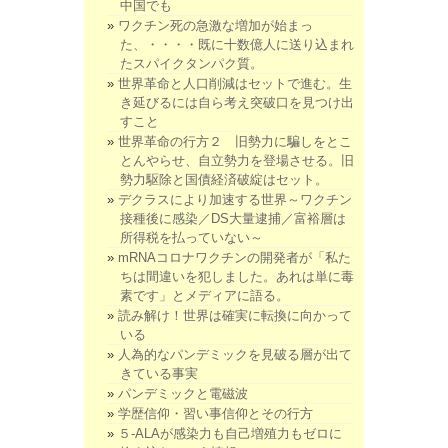
中国でも
ワクチン死の急激な増加が始まっ
た、・・・・既に十数億人に送り込まれ
たスパイクタンパク質。
世界革命と人口削減はセットで進む。生
き延びるには自ら考え突破口を見つけ出
すこと
世界革命の行方２ 旧勢力に騙しをとこ
とんやらせ、自立勢力を登場させる。旧
勢力駆除と国債経済破綻はセット。
デクラスにより加速する世界～ワクチン
接種後に感染／DS大量逮捕／富裕層は
所得税を払っていない～
mRNAコロナワクチンの開発者が「私た
ちは間違いを犯しました。あれは単に毒
素です」とメディアに語る。
読み解け！世界は確実に転換に向かって
いる
人為的なパンデミックを見破る層が出て
きている事実
パンデミックと電磁波
学歴信仰・習い事信仰とその行方
５-ALAが感染力も自己増殖力もゼロに