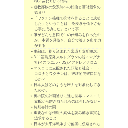
抑え込むという情報
遊牧部族の父系制への転換と蓄財競争の
始まり
「ワクチン接種で抗体を作ることに成功
した」ということは「免疫系を低下させ
る事に成功した」という事
誰がどんな意図でこの仕組みを作ったの
か、本質を見抜き、自分で答えを出す力
が要る
主敵は、刷り込まれた常識と支配観念。
3.11福島原発メルトダウンの嘘／マグナ
社(イスラエル・DS)／アドレノクロム
マスコミに支配された頭脳と社会・・・
コロナとワクチンは、破壊的突破口にな
るか？
日本人はどのような圧力を対象化してき
たのか。
奥の院の計画通りに進む世界～マスコミ
支配から解き放たれるのは今しかない～
特別会計の闇
重要なのは情報の真偽を読み解き事実を
追求すること
日本が太平洋戦争まで他国に侵略されな