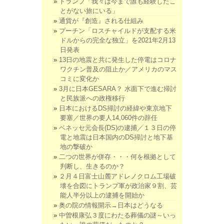
トランプ「我々は今まで誰も経験したこ
とがない旅にいる」
通貨が『創造』される仕組み
プーチン「ロスチャイルドが支配する米
ドルからの完全な独立」を2021年2月13
日発表
13日の地震と共に発生した停電はコロナ
ワクチン普及の阻止か／アメリカのマス
コミに変化か
3月に日本GESARA？ 水面下で進む掃討
と民族派への政権移行
日本におけるDS掃討の経緯や東京地下
要塞／世界の要人14,060件の辞任
ベネッセ元会長(DS)の逮捕／１３日の停
電と地震は日本国内のDS掃討と地下基
地の撃破か
二つの世界が併存・・・何を根拠として
判断し、生きるのか？
２月４日富士山麓アドレノクロム工場破
壊を合図にトランプ軍が政治家９割、芸
能人半分以上の逮捕を開始か
奥の院の情報開示→日本はどうなる
中曽根康弘３度にわたる葬儀の謎～いっ