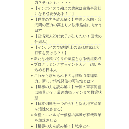
力？それとも・・・～
【インボイスで殆どの農家は適格事業社
になる必要がある？！】
【世界の力を読み解く】中国と米国・台
湾間の圧力の高まり／脱米路線に向かう
日本
【経済素人20代女子が知りたい！国債の
仕組み】
【インボイスで9割以上の免税農家は大
打撃を受ける？！】
新たな地域づくりの基盤となる物流拠点
プログラミングするインド人と、想いを
込める日本人
これから求められるのは情報収集編集
力。新しい情報発信の可能性とは？
【世界の力を読み解く】米国の軍事同盟
は限界か？／最終防衛ラインまで撤退状
態
【日本列島を一つの会社と捉え地方産業
を活性化させる】
食糧・エネルギー価格の高騰が有機農業
を加速させる
【世界の力を読み解く】戦争とe-