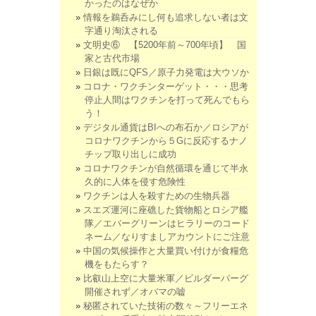
かったのはなぜか
情報を鵜呑みにし何も追求しない者は文
字通り淘汰される
文明史⑥ 【5200年前～700年頃】 国
家と古代市場
日銀は既にQFS／原子力発電は大ウソか
コロナ・ワクチンターゲット・・・思考
停止人間はワクチンを打って死んでもら
う！
デジタル通貨はBIへの布石か／ロシアが
コロナワクチンから５Gに反応するナノ
チップ取り出しに成功
コロナワクチンが自然循環を通じて半永
久的に人体を侵す危険性
ワクチンは人を殺すための生物兵器
スエズ運河に座礁した貨物船とロシア艦
隊／エバーグリーンはヒラリーのコード
ネーム／なりすましアカウントにご注意
中国の気候操作と大量買い付けが食糧危
機をもたらす？
比叡山上空に大量米軍／ビルダーバーグ
開催されず／オバマの嘘
秘匿されていた技術の数々～フリーエネ