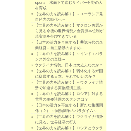
sports 水面下で進むサイバー分野の人
材育成
【世界の力を読み解く】～ユーラシア発
自給力の時代へ～
【世界の力を読み解く】マクロン再選か
ら見る今後の世界情勢／金資源本位制が
現実味を帯びてきている
【日本の活力を再生する】共認時代の企
業経営～自主活動のすすめ～
【世界の力を読み解く】～インド：バラ
ンス外交の真髄～
ウクライナ情勢。日本は大丈夫なのか？
【世界の力を読み解く】弱体化する米国
に従属する日本。それでいいのか？
【世界の力を読み解く】～ウクライナ情
勢で加速する実物経済主義～
【世界の力を読み解く】ロシアに対する
世界の主要諸国のスタンスは？
【日本の活力を再生する】新たな集団関
係（２） ～同類闘争のパラダイム～
【世界の力を読み解く】ウクライナ情勢
に見る、世界経済の行方
【世界の力を読み解く】ロシアとウクラ