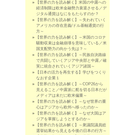
【世界の力を読み解く】米国の中露への
経済制限は欧米金融勢力衰退させる／デ
ジタル通貨はなにをもたらすのか？
【世界の力を読み解く】～失われていく
アメリカの存在意義/ドル基軸通貨の行
方～
【世界の力を読み解く】～米国のコロナ
騒動収束は金融崩壊を意味している／米
国支配勢力の向かう先は？～
【世界の力を読み解く】～民族自決路線
で共闘していくアジア中央部と中露／確
実に統合されていくアジア諸国～
【日本の活力を再生する】学びをつくり
なおす企業１
【世界の力を読み解く】～COP26から
見えること／中露派に舵を切る日本だが
メディアは未だに欧米偏重～
【世界の力を読み解く】～なぜ世界の重
心はアジアから欧州へ移ったのか～
【世界の力を読み解く】～なぜ大国はア
ジアを掌握しようとするのか～
【世界の力を読み解く】～衆議院議員総
選挙結果から見える今後の日本の行方～