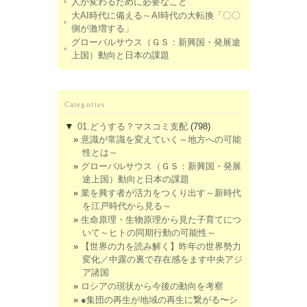
人が変わるために必要なこと
大AI時代に備える～AI時代の大転換「〇〇
側が激増する」
グローバルサウス（ＧＳ：新興国・発展途
上国）動向と日本の課題
Categories
▼
01.どうする？マスコミ支配
(798)
意識が常識を変えていく～地方への可能
性とは～
グローバルサウス（ＧＳ：新興国・発展
途上国）動向と日本の課題
業を興す者が活力をつくり出す～新時代
を江戸時代から見る～
生命原理・生物原理から見た子育てにつ
いて～ヒトの同期行動の可能性～
【世界の力を読み解く】昨年の世界勢力
変化／中露の裏で存在感をます中央アジ
ア諸国
ロシアの現状から今後の動向を考察
●集団の再生が地域の再生に繋がる〜シ