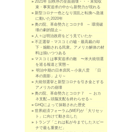
2021年 旧秩序の全面崩壊・・・未知収
束・事実追求の中から新勢力が現れる
新型コロナ一色となり混乱と転換へ急速
に動いた2020年
奥の院、革命勢力とコロナ8 ～ 環境破
壊の劇的阻止～
人々は明治政府をどう見ていたか
不正選挙・マスコミの嘘・最高裁の却
下・煽動される民衆。アメリカ解体の材
料は揃いつつある
マスコミは事実追求の敵 〜米大統領選
を巡る報道と実態～
明治中期の日本庶民～小泉八雲 「日
本の面影」より～
大統領選挙と新型コロナを引き金とする
アメリカの崩壊
奥の院、革命勢力とコロナ７ ～ おカ
ネ支配→頭脳支配を終わらせる～
GHQによって抹殺された歴史
世界経済フォーラム(WEF)が「大リセッ
ト」に向けて動き出した
トランプ「これは私が今までしたスピー
チで最も重要だ」