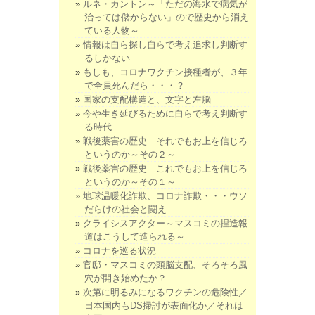
ルネ・カントン～「ただの海水で病気が
治っては儲からない」ので歴史から消え
ている人物～
情報は自ら探し自らで考え追求し判断す
るしかない
もしも、コロナワクチン接種者が、３年
で全員死んだら・・・？
国家の支配構造と、文字と左脳
今や生き延びるために自らで考え判断す
る時代
戦後薬害の歴史 それでもお上を信じろ
というのか～その２～
戦後薬害の歴史 これでもお上を信じろ
というのか～その１～
地球温暖化詐欺、コロナ詐欺・・・ウソ
だらけの社会と闘え
クライシスアクター～マスコミの捏造報
道はこうして造られる～
コロナを巡る状況
官邸・マスコミの頭脳支配、そろそろ風
穴が開き始めたか？
次第に明るみになるワクチンの危険性／
日本国内もDS掃討が表面化か／それは