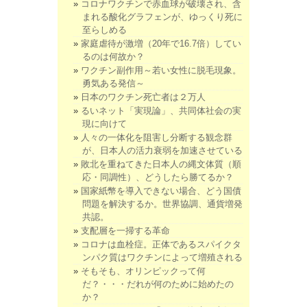
コロナワクチンで赤血球が破壊され、含
まれる酸化グラフェンが、ゆっくり死に
至らしめる
家庭虐待が激増（20年で16.7倍）してい
るのは何故か？
ワクチン副作用～若い女性に脱毛現象。
勇気ある発信～
日本のワクチン死亡者は２万人
るいネット「実現論」、共同体社会の実
現に向けて
人々の一体化を阻害し分断する観念群
が、日本人の活力衰弱を加速させている
敗北を重ねてきた日本人の縄文体質（順
応・同調性）、どうしたら勝てるか？
国家紙幣を導入できない場合、どう国債
問題を解決するか。世界協調、通貨増発
共認。
支配層を一掃する革命
コロナは血栓症。正体であるスパイクタ
ンパク質はワクチンによって増殖される
そもそも、オリンピックって何
だ？・・・だれが何のために始めたの
か？