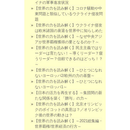
イナの軍事進攻状況
【世界の力を読み解く】コロナ騒動や中
東問題と類似しているウクライナ侵攻問
題
【世界の力を読み解く】ウクライナ侵攻
は欧米諸国の衰退を世界中に知らしめた
【世界の力を読み解く】～なぜ中央アジ
アが世界覇権獲得の要となるのか？～
【世界の力を読み解く】民主主義ではリ
ーダーは育たない！～導くリーダー？窺
うリーダー？信頼できるのはどっち！？
～
【世界の力を読み解く】～ひとつになれ
ないヨーロッパ2/欧州の力の基盤～
【世界の力を読み解く】～ひとつになれ
ないヨーロッパ1～
【日本の活力を再生する】～集団間の新
たな関係を築く「贈与」の力～
【世界の力を読み解く】北京オリンピッ
クのボイコットの真意は？／オリンピッ
ク後の世界の動きは？
【世界の力を読み解く】～2021総集編・
世界覇権/世界経済の行方～