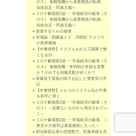
の５） 食糧危機から産業構造の転換、
自給自足・民族主義へ
コロナ劇場第2波･･･市場経済の破壊（そ
の５） 食糧危機から産業構造の転換、
自給自足・民族主義へ
加速するドルの崩壊
市場論・国家論１２．20世紀 アメリカ
の世界覇権
【中東情勢】イスラエルが人工国家で無
くなる日
コロナ劇場第2波･･･市場経済の破壊（そ
の４） 食糧危機・米内戦が本能を直撃
か？それでも頭脳支配が続くか？
原爆投下直後の様子を記した警察官の手
記
【中東情勢】トルコのイスラム化が中東
を和平に導く
コロナ劇場第2波･･･市場経済の破壊（そ
の２）～必要ないものから淘汰されてい
く～
コロナ劇場第2波･･･市場経済の破壊。～
東京や大都市は衰退過程に入った～
明治維新以来の売国勢力、民族本能を売