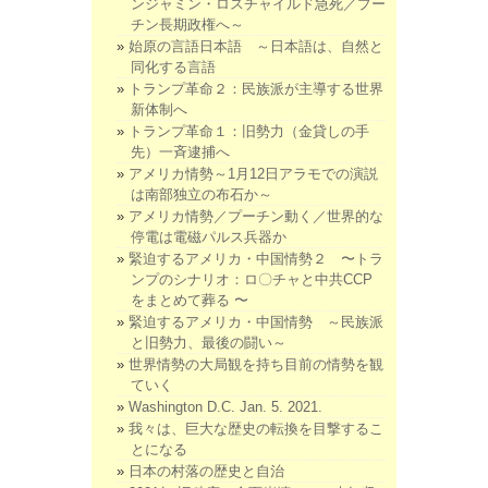
ンジャミン・ロスチャイルド急死／プー
チン長期政権へ～
始原の言語日本語 ～日本語は、自然と
同化する言語
トランプ革命２：民族派が主導する世界
新体制へ
トランプ革命１：旧勢力（金貸しの手
先）一斉逮捕へ
アメリカ情勢～1月12日アラモでの演説
は南部独立の布石か～
アメリカ情勢／プーチン動く／世界的な
停電は電磁パルス兵器か
緊迫するアメリカ・中国情勢２ 〜トラ
ンプのシナリオ：ロ〇チャと中共CCP
をまとめて葬る 〜
緊迫するアメリカ・中国情勢 ～民族派
と旧勢力、最後の闘い～
世界情勢の大局観を持ち目前の情勢を観
ていく
Washington D.C. Jan. 5. 2021.
我々は、巨大な歴史の転換を目撃するこ
とになる
日本の村落の歴史と自治