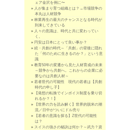
ェア金沢を例に〜
人が集まり育つ組織とは？→市場競争の
本丸は人材競争
林業再生の最大のチャンスとなる時代が
到来してきている
人々の意識は、時代と共に変わってい
く。
円安は日本にとって良い事か？
続・共創の時代～「共創」の背後に隠れ
た「何のために生きるのか？」という意
識
教育50年の変遷から見た人材育成の未来
～競争から共創へ。これからの企業に必
要なのは共創人材～
若者世代の可能性 現代の若者は【共創
時代の申し子】
【発想の転換でインボイス制度を乗り切
れるか？！】
【世界の力を読み解く】世界的脱米の潮
流／日中がついにドル売り
【若者の意識を探る】Z世代の可能性
は？
スイスの強さの秘訣は何か？～武力？資