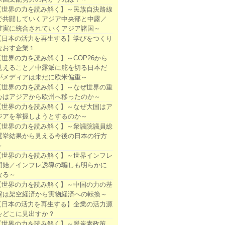
【世界の力を読み解く】～民族自決路線
で共闘していくアジア中央部と中露／
確実に統合されていくアジア諸国～
【日本の活力を再生する】学びをつくり
なおす企業１
【世界の力を読み解く】～COP26から
見えること／中露派に舵を切る日本だ
がメディアは未だに欧米偏重～
【世界の力を読み解く】～なぜ世界の重
心はアジアから欧州へ移ったのか～
【世界の力を読み解く】～なぜ大国はア
ジアを掌握しようとするのか～
【世界の力を読み解く】～衆議院議員総
選挙結果から見える今後の日本の行方
～
【世界の力を読み解く】～世界インフレ
開始／インフレ誘導の騙しも明らかに
なる～
【世界の力を読み解く】～中国の力の基
盤は架空経済から実物経済への転換～
【日本の活力を再生する】企業の活力源
をどこに見出すか？
【世界の力を読み解く】～脱炭素政策