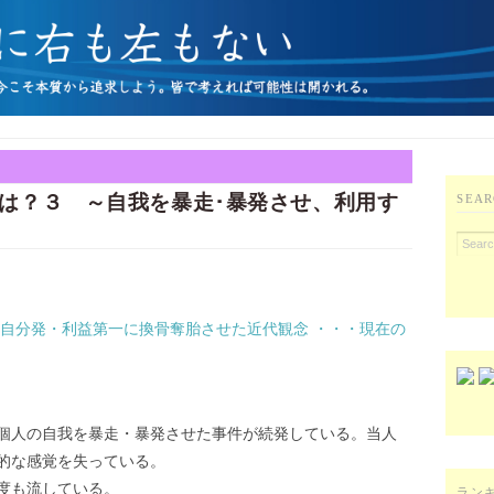
は？３ ～自我を暴走･暴発させ、利用す
SEAR
～自分発・利益第一に換骨奪胎させた近代観念 ・・・現在の
･個人の自我を暴走・暴発させた事件が続発している。当人
的な感覚を失っている。
度も流している。
ラン