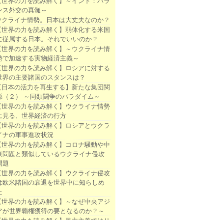
【世界の力を読み解く】～インド：バラ
ンス外交の真髄～
ウクライナ情勢。日本は大丈夫なのか？
【世界の力を読み解く】弱体化する米国
に従属する日本。それでいいのか？
【世界の力を読み解く】～ウクライナ情
勢で加速する実物経済主義～
【世界の力を読み解く】ロシアに対する
世界の主要諸国のスタンスは？
【日本の活力を再生する】新たな集団関
係（２） ～同類闘争のパラダイム～
【世界の力を読み解く】ウクライナ情勢
に見る、世界経済の行方
【世界の力を読み解く】ロシアとウクラ
イナの軍事進攻状況
【世界の力を読み解く】コロナ騒動や中
東問題と類似しているウクライナ侵攻
問題
【世界の力を読み解く】ウクライナ侵攻
は欧米諸国の衰退を世界中に知らしめ
た
【世界の力を読み解く】～なぜ中央アジ
アが世界覇権獲得の要となるのか？～