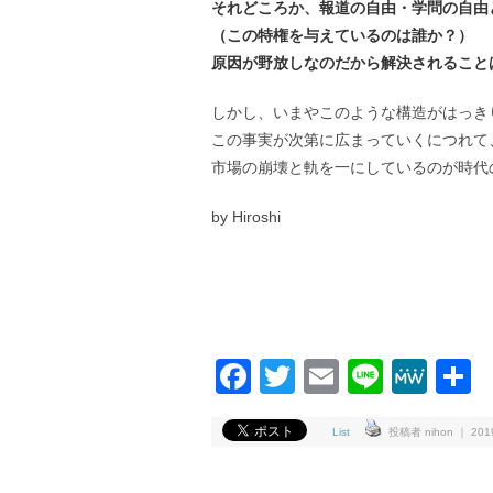
それどころか、報道の自由・学問の自由
（この特権を与えているのは誰か？）
原因が野放しなのだから解決されることは
しかし、いまやこのような構造がはっき
この事実が次第に広まっていくにつれて
市場の崩壊と軌を一にしているのが時代
by Hiroshi
Facebook
Twitter
Email
Line
Me
List
投稿者 nihon ｜ 2019-