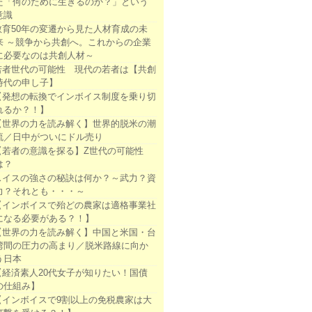
た「何のために生きるのか？」という
意識
教育50年の変遷から見た人材育成の未
来 ～競争から共創へ。これからの企業
に必要なのは共創人材～
若者世代の可能性 現代の若者は【共創
時代の申し子】
【発想の転換でインボイス制度を乗り切
れるか？！】
【世界の力を読み解く】世界的脱米の潮
流／日中がついにドル売り
【若者の意識を探る】Z世代の可能性
は？
スイスの強さの秘訣は何か？～武力？資
力？それとも・・・～
【インボイスで殆どの農家は適格事業社
になる必要がある？！】
【世界の力を読み解く】中国と米国・台
湾間の圧力の高まり／脱米路線に向か
う日本
【経済素人20代女子が知りたい！国債
の仕組み】
【インボイスで9割以上の免税農家は大