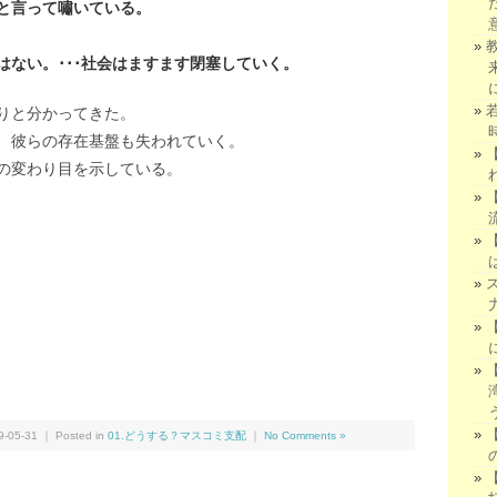
と言って嘯いている。
ない。･･･社会はますます閉塞していく。
りと分かってきた。
、彼らの存在基盤も失われていく。
の変わり目を示している。
We
共
有
05-31 ｜ Posted in
01.どうする？マスコミ支配
｜
No Comments »