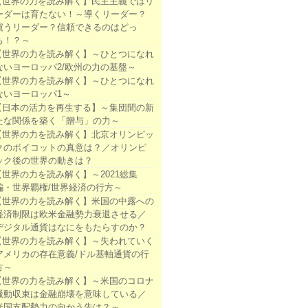
【世界の力を読み解く】民主主義ではリ
ーダーは育たない！～導くリーダー？
窺うリーダー？信頼できるのはどっ
ち！？～
【世界の力を読み解く】～ひとつになれ
ないヨーロッパ2/欧州の力の基盤～
【世界の力を読み解く】～ひとつになれ
ないヨーロッパ1～
【日本の活力を再生する】～集団間の新
たな関係を築く「贈与」の力～
【世界の力を読み解く】北京オリンピッ
クのボイコットの真意は？／オリンピ
ック後の世界の動きは？
【世界の力を読み解く】～2021総集
編・世界覇権/世界経済の行方～
【世界の力を読み解く】米国の中露への
経済制限は欧米金融勢力衰退させる／
デジタル通貨はなにをもたらすのか？
【世界の力を読み解く】～失われていく
アメリカの存在意義/ドル基軸通貨の行
方～
【世界の力を読み解く】～米国のコロナ
騒動収束は金融崩壊を意味している／
米国支配勢力の向かう先は？～