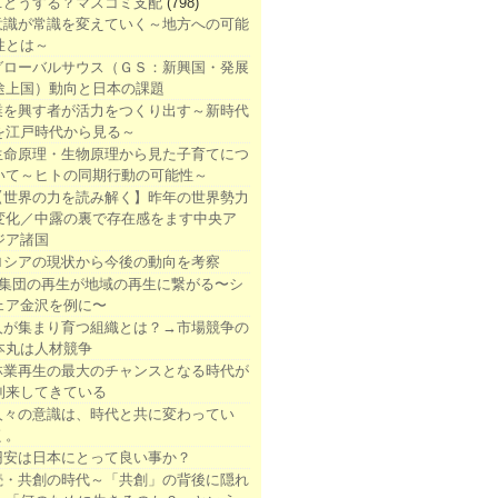
1.どうする？マスコミ支配
(798)
意識が常識を変えていく～地方への可能
性とは～
グローバルサウス（ＧＳ：新興国・発展
途上国）動向と日本の課題
業を興す者が活力をつくり出す～新時代
を江戸時代から見る～
生命原理・生物原理から見た子育てにつ
いて～ヒトの同期行動の可能性～
【世界の力を読み解く】昨年の世界勢力
変化／中露の裏で存在感をます中央ア
ジア諸国
ロシアの現状から今後の動向を考察
●集団の再生が地域の再生に繋がる〜シ
ェア金沢を例に〜
人が集まり育つ組織とは？→市場競争の
本丸は人材競争
林業再生の最大のチャンスとなる時代が
到来してきている
人々の意識は、時代と共に変わってい
く。
円安は日本にとって良い事か？
続・共創の時代～「共創」の背後に隠れ