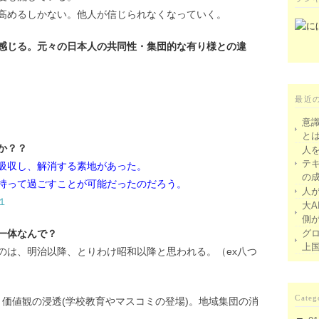
高めるしかない。他人が信じられなくなっていく。
感じる。元々の日本人の共同性・集団的な有り様との違
最近
意
と
か？？
人
テ
吸収し、解消する素地があった。
の
持って過ごすことが可能だったのだろう。
人
１
大A
側
一体なんで？
グ
上
のは、明治以降、とりわけ昭和以降と思われる。（ex八つ
Categ
価値観の浸透(学校教育やマスコミの登場)。地域集団の消