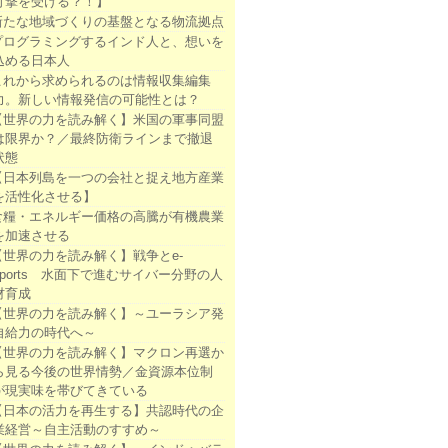
打撃を受ける？！】
新たな地域づくりの基盤となる物流拠点
プログラミングするインド人と、想いを
込める日本人
これから求められるのは情報収集編集
力。新しい情報発信の可能性とは？
【世界の力を読み解く】米国の軍事同盟
は限界か？／最終防衛ラインまで撤退
状態
【日本列島を一つの会社と捉え地方産業
を活性化させる】
食糧・エネルギー価格の高騰が有機農業
を加速させる
【世界の力を読み解く】戦争とe-
sports 水面下で進むサイバー分野の人
材育成
【世界の力を読み解く】～ユーラシア発
自給力の時代へ～
【世界の力を読み解く】マクロン再選か
ら見る今後の世界情勢／金資源本位制
が現実味を帯びてきている
【日本の活力を再生する】共認時代の企
業経営～自主活動のすすめ～