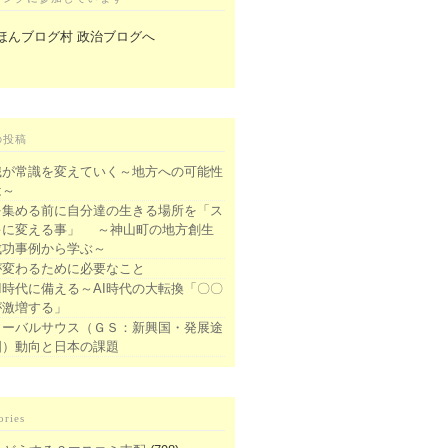
の投稿
識が常識を変えていく～地方への可能性
は～
を集める前に自分達の生きる場所を「ス
キに変える事」 ～神山町の地方創生
成功事例から学ぶ～
が変わるために必要なこと
I時代に備える～AI時代の大転換「〇〇
が激増する」
ローバルサウス（ＧＳ：新興国・発展途
国）動向と日本の課題
ories