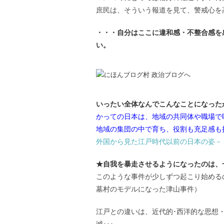
庶民は、そういう報道を見て、警戒心を
・・・自分はここに違和感・不整合感を
い。
いったい全体なんでこんなことになった
かっての日本は、地域の共同体や職場で
地域の集団の中で育ち、役割も充足感も
外国から見た江戸時代以前の日本の姿－
★自我を暴走させるようになったのは、
このような事件が少しずつ起こり始める
墓村のモデルになった津山事件）
江戸との違いは、近代的･西洋的な思想・
滅･･･。