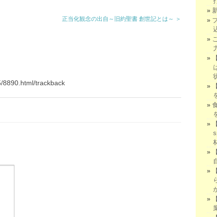
正当化観念の出自～旧約聖書 創世記とは～ ＞
5/8890.html/trackback