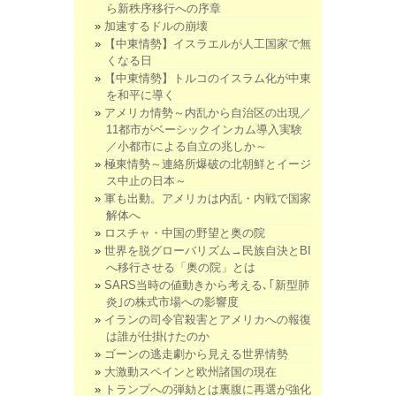
ら新秩序移行への序章
加速するドルの崩壊
【中東情勢】イスラエルが人工国家で無
くなる日
【中東情勢】トルコのイスラム化が中東
を和平に導く
アメリカ情勢～内乱から自治区の出現／
11都市がベーシックインカム導入実験
／小都市による自立の兆しか～
極東情勢～連絡所爆破の北朝鮮とイージ
ス中止の日本～
軍も出動。アメリカは内乱・内戦で国家
解体へ
ロスチャ・中国の野望と奥の院
世界を脱グローバリズム→民族自決とBI
へ移行させる「奥の院」とは
SARS当時の値動きから考える､｢新型肺
炎｣の株式市場への影響度
イランの司令官殺害とアメリカへの報復
は誰が仕掛けたのか
ゴーンの逃走劇から見える世界情勢
大激動スペインと欧州諸国の現在
トランプへの弾劾とは裏腹に再選が強化