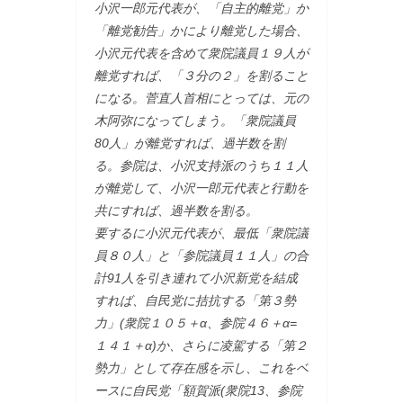
小沢一郎元代表が、「自主的離党」か
「離党勧告」かにより離党した場合、
小沢元代表を含めて衆院議員１９人が
離党すれば、「３分の２」を割ること
になる。菅直人首相にとっては、元の
木阿弥になってしまう。「衆院議員
80人」が離党すれば、過半数を割
る。参院は、小沢支持派のうち１１人
が離党して、小沢一郎元代表と行動を
共にすれば、過半数を割る。
要するに小沢元代表が、最低「衆院議
員８０人」と「参院議員１１人」の合
計91人を引き連れて小沢新党を結成
すれば、自民党に拮抗する「第３勢
力」(衆院１０５＋α、参院４６＋α=
１４１＋α)か、さらに凌駕する「第２
勢力」として存在感を示し、これをベ
ースに自民党「額賀派(衆院13、参院