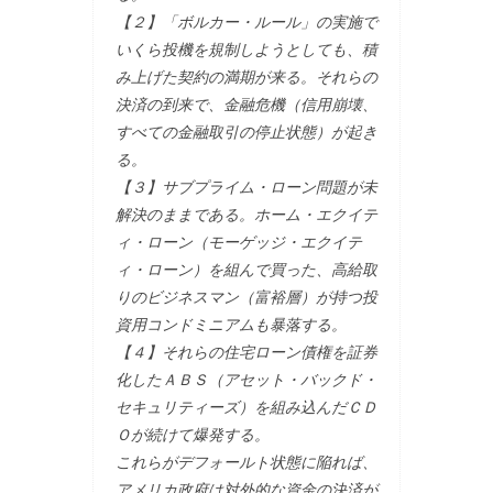
【２】「ボルカー・ルール」の実施で
いくら投機を規制しようとしても、積
み上げた契約の満期が来る。それらの
決済の到来で、金融危機（信用崩壊、
すべての金融取引の停止状態）が起き
る。
【３】サブプライム・ローン問題が未
解決のままである。ホーム・エクイテ
ィ・ローン（モーゲッジ・エクイテ
ィ・ローン）を組んで買った、高給取
りのビジネスマン（富裕層）が持つ投
資用コンドミニアムも暴落する。
【４】それらの住宅ローン債権を証券
化したＡＢＳ（アセット・バックド・
セキュリティーズ）を組み込んだＣＤ
Ｏが続けて爆発する。
これらがデフォールト状態に陥れば、
アメリカ政府は対外的な資金の決済が