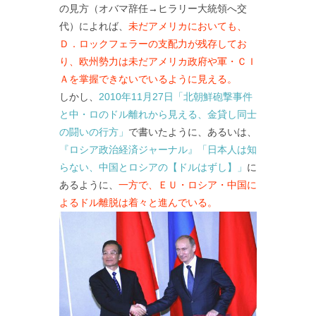
の見方（オバマ辞任→ヒラリー大統領へ交
代）によれば、
未だアメリカにおいても、
Ｄ．ロックフェラーの支配力が残存してお
り、欧州勢力は未だアメリカ政府や軍・ＣＩ
Ａを掌握できないでいるように見える。
しかし、
2010年11月27日「北朝鮮砲撃事件
と中・ロのドル離れから見える、金貸し同士
の闘いの行方」
で書いたように、あるいは、
『ロシア政治経済ジャーナル』「日本人は知
らない、中国とロシアの【ドルはずし】」
に
あるように、
一方で、ＥＵ・ロシア・中国に
よるドル離脱は着々と進んでいる。