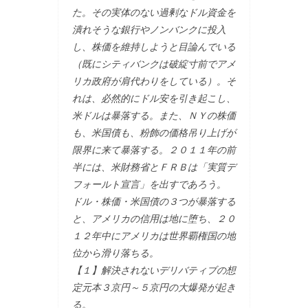
た。その実体のない過剰なドル資金を
潰れそうな銀行やノンバンクに投入
し、株価を維持しようと目論んでいる
（既にシティバンクは破綻寸前でアメ
リカ政府が肩代わりをしている）。そ
れは、必然的にドル安を引き起こし、
米ドルは暴落する。また、ＮＹの株価
も、米国債も、粉飾の価格吊り上げが
限界に来て暴落する。２０１１年の前
半には、米財務省とＦＲＢは「実質デ
フォールト宣言」を出すであろう。
ドル・株価・米国債の３つが暴落する
と、アメリカの信用は地に堕ち、２０
１２年中にアメリカは世界覇権国の地
位から滑り落ちる。
【１】解決されないデリバティブの想
定元本３京円～５京円の大爆発が起き
る。