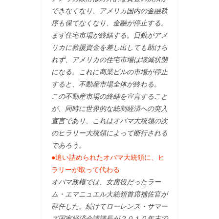
できなくなり、アメリカ国内の金融秩
序も保てなくなり、金融が停止する。
まず住宅市場が終結する。日銀がアメ
リカに救援資金を差し出しても助けら
れず、アメリカの住宅市場は壊滅状態
になる。これに商業ビルの市場が停止
すると、不動産市場全体が終わる。
この不動産市場の終結を宣言すること
が、同時に世界的な統制経済への突入
宣言であり、これはオバマ大統領の次
のヒラリー大統領によって断行される
であろう。
●追い詰められたオバマ大統領に、ヒ
ラリーが取って代わる
オバマ政権では、女房役だったラー
ム・エマニュエル大統領首席補佐官が
辞任した。続けてローレンス・サマー
ズ国家経済会議議長が２０１０年末で