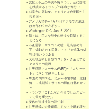
支配と不正の事実を突きつけ、公に国権
を移譲するトランプの革命が進行中
戒厳令の発動か。アメリカは合衆国から
共和国へ
アメリカ情勢～1月12日アラモでの演説
は南部独立の布石か～
Washington D.C. Jan. 5. 2021.
我々は、巨大な歴史の転換を目撃するこ
とになる
不正選挙・マスコミの嘘・最高裁の却
下・煽動される民衆。アメリカ解体の材
料は揃いつつある
大統領選挙と新型コロナを引き金とする
アメリカの崩壊
世界経済フォーラム(WEF)が「大リセッ
ト」に向けて動き出した
中国の軍閥構造、北京vs瀋陽軍区・北朝
鮮 ～北朝鮮ミサイルの標的は北京か？
～
トランプ「これは私が今までしたスピー
チで最も重要だ」
安倍の逮捕寸前の辞任劇
世界規模の企業倒産。ドル・中銀崩壊か