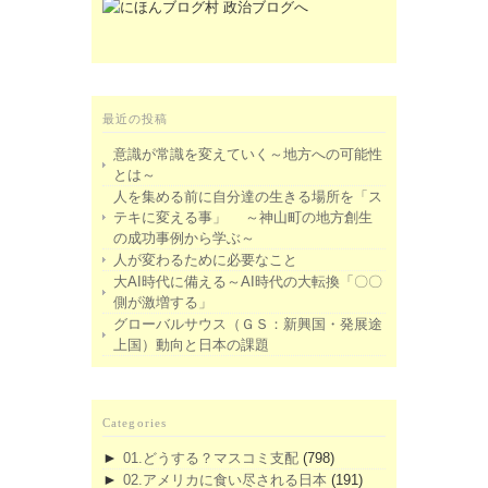
最近の投稿
意識が常識を変えていく～地方への可能性
とは～
人を集める前に自分達の生きる場所を「ス
テキに変える事」 ～神山町の地方創生
の成功事例から学ぶ～
人が変わるために必要なこと
大AI時代に備える～AI時代の大転換「〇〇
側が激増する」
グローバルサウス（ＧＳ：新興国・発展途
上国）動向と日本の課題
Categories
►
01.どうする？マスコミ支配
(798)
►
02.アメリカに食い尽される日本
(191)