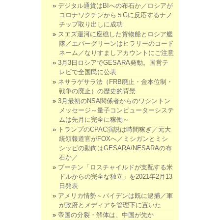
デジタル通貨はBIへの布石か／ロシアが
コロナワクチンから５Gに反応するナノ
チップ取り出しに成功
スエズ運河に座礁した貨物船とロシア艦
隊／エバーグリーンはヒラリーのコード
ネーム／なりすましアカウントにご注意
3月3日ロシアでGESARA発動。国営テ
レビで全国民に公表
ネサラゲサラ法（FRB廃止・金本位制・
戦争の廃止）の歴史的背景
3月最初のNSA関係者からのワシントン
メッセージ～量子コンピューターシステ
ムは先月に完全に稼働～
トランプのCPAC演説は時間稼ぎ／元大
統領報道官がFOXへ／ミシガンとミシ
シッピの動向はGESARA/NESARAの布
石か／
プーチン「ロスチャイルドが支配する米
ドルからの完全な独立」を2021年2月13
日発表
アメリカ情勢～バイデンは既に逮捕／軍
が政府とメディアを管理下に置いた
帝国の分裂・解体は、中国が先か