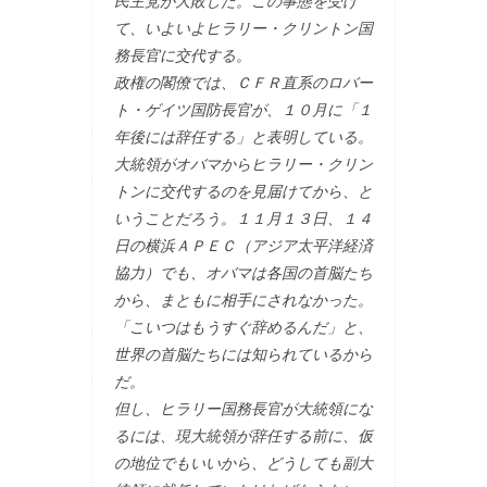
民主党が大敗した。この事態を受け
て、いよいよヒラリー・クリントン国
務長官に交代する。
政権の閣僚では、ＣＦＲ直系のロバー
ト・ゲイツ国防長官が、１０月に「１
年後には辞任する」と表明している。
大統領がオバマからヒラリー・クリン
トンに交代するのを見届けてから、と
いうことだろう。１１月１３日、１４
日の横浜ＡＰＥＣ（アジア太平洋経済
協力）でも、オバマは各国の首脳たち
から、まともに相手にされなかった。
「こいつはもうすぐ辞めるんだ」と、
世界の首脳たちには知られているから
だ。
但し、ヒラリー国務長官が大統領にな
るには、現大統領が辞任する前に、仮
の地位でもいいから、どうしても副大