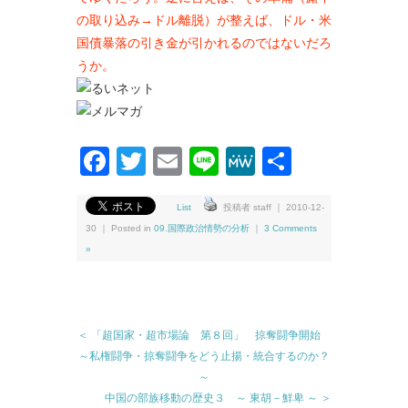
の取り込み→ドル離脱）が整えば、ドル・米
国債暴落の引き金が引かれるのではないだろ
うか。
Facebook
Twitter
Email
Line
MeWe
共
有
List
投稿者 staff ｜ 2010-12-
30 ｜ Posted in
09.国際政治情勢の分析
｜
3 Comments
»
＜ 「超国家・超市場論 第８回」 掠奪闘争開始
～私権闘争・掠奪闘争をどう止揚・統合するのか？
～
中国の部族移動の歴史３ ～ 東胡－鮮卑 ～ ＞