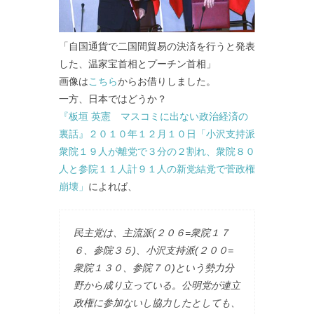
「自国通貨で二国間貿易の決済を行うと発表
した、温家宝首相とプーチン首相」
画像は
こちら
からお借りしました。
一方、日本ではどうか？
『板垣 英憲 マスコミに出ない政治経済の
裏話』２０１０年１２月１０日「小沢支持派
衆院１９人が離党で３分の２割れ、衆院８０
人と参院１１人計９１人の新党結党で菅政権
崩壊」
によれば、
民主党は、主流派(２０６=衆院１７
６、参院３５)、小沢支持派(２００=
衆院１３０、参院７０)という勢力分
野から成り立っている。公明党が連立
政権に参加ないし協力したとしても、