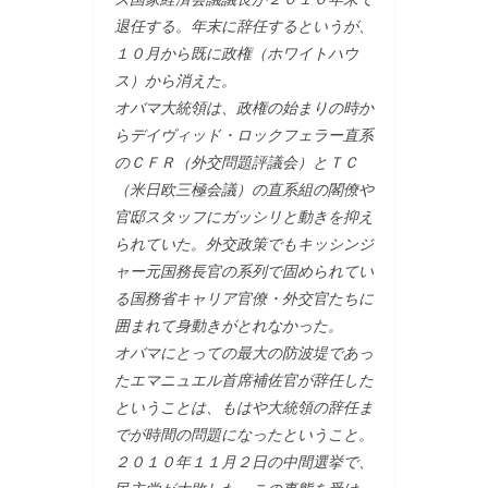
退任する。年末に辞任するというが、
１０月から既に政権（ホワイトハウ
ス）から消えた。
オバマ大統領は、政権の始まりの時か
らデイヴィッド・ロックフェラー直系
のＣＦＲ（外交問題評議会）とＴＣ
（米日欧三極会議）の直系組の閣僚や
官邸スタッフにガッシリと動きを抑え
られていた。外交政策でもキッシンジ
ャー元国務長官の系列で固められてい
る国務省キャリア官僚・外交官たちに
囲まれて身動きがとれなかった。
オバマにとっての最大の防波堤であっ
たエマニュエル首席補佐官が辞任した
ということは、もはや大統領の辞任ま
でが時間の問題になったということ。
２０１０年１１月２日の中間選挙で、