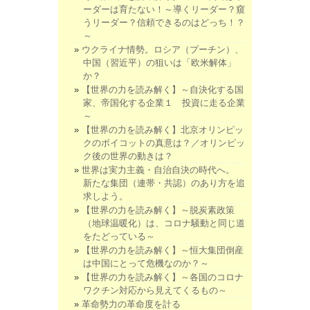
ーダーは育たない！～導くリーダー？窺
うリーダー？信頼できるのはどっち！？
～
ウクライナ情勢。ロシア（プーチン）、
中国（習近平）の狙いは「欧米解体」
か？
【世界の力を読み解く】～自決化する国
家、帝国化する企業１ 投資に走る企業
～
【世界の力を読み解く】北京オリンピッ
クのボイコットの真意は？／オリンピッ
ク後の世界の動きは？
世界は実力主義・自治自決の時代へ。
新たな集団（連帯・共認）のあり方を追
求しよう。
【世界の力を読み解く】～脱炭素政策
（地球温暖化）は、コロナ騒動と同じ道
をたどっている～
【世界の力を読み解く】～恒大集団倒産
は中国にとって危機なのか？～
【世界の力を読み解く】～各国のコロナ
ワクチン対応から見えてくるもの～
革命勢力の革命度を計る