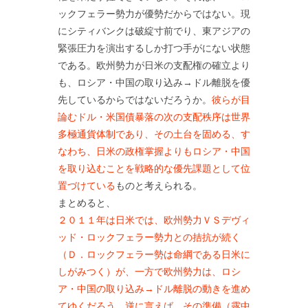
ックフェラー勢力が優勢だからではない。現
にシティバンクは破綻寸前でり、東アジアの
緊張圧力を演出するしか打つ手がにない状態
である。欧州勢力が日米の支配権の確立より
も、ロシア・中国の取り込み→ドル離脱を優
先しているからではないだろうか。
彼らが目
論むドル・米国債暴落の次の支配秩序は世界
多極通貨体制であり、その土台を固める、す
なわち、日米の政権掌握よりもロシア・中国
を取り込むことを戦略的な優先課題として位
置づけている
ものと考えられる。
まとめると、
２０１１年は日米では、欧州勢力ＶＳデヴィ
ッド・ロックフェラー勢力との拮抗が続く
（Ｄ．ロックフェラー勢は命綱である日米に
しがみつく）が、一方で欧州勢力は、ロシ
ア・中国の取り込み→ドル離脱の動きを進め
てゆくだろう。逆に言えば、その準備（露中