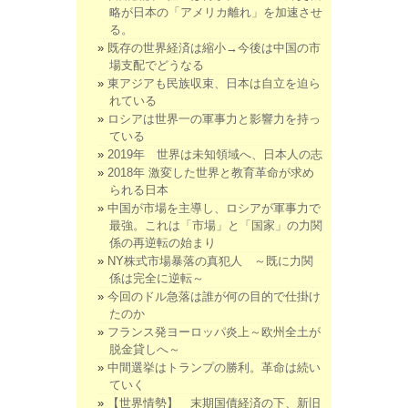
略が日本の「アメリカ離れ」を加速させ
る。
既存の世界経済は縮小→今後は中国の市
場支配でどうなる
東アジアも民族収束、日本は自立を迫ら
れている
ロシアは世界一の軍事力と影響力を持っ
ている
2019年 世界は未知領域へ、日本人の志
2018年 激変した世界と教育革命が求め
られる日本
中国が市場を主導し、ロシアが軍事力で
最強。これは「市場」と「国家」の力関
係の再逆転の始まり
NY株式市場暴落の真犯人 ～既に力関
係は完全に逆転～
今回のドル急落は誰が何の目的で仕掛け
たのか
フランス発ヨーロッパ炎上～欧州全土が
脱金貸しへ～
中間選挙はトランプの勝利。革命は続い
ていく
【世界情勢】 末期国債経済の下、新旧