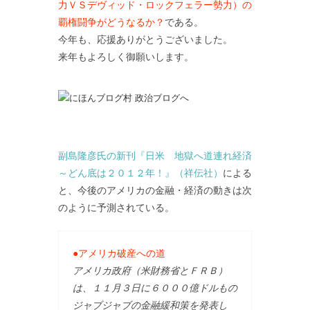
力ＶＳデヴィッド・ロックフェラー勢力）の
覇権闘争がどうなるか？
である。
今年も、応援ありがとうございました。
来年もよろしく御願いします。
副島隆彦氏の新刊『日米 地獄へ道連れ経済
～どん底は２０１２年！』（祥伝社）
による
と、今後のアメリカの金融・経済の動きは次
のように予測されている。
●アメリカ破産への道
アメリカ政府（米財務省とＦＲＢ）
は、１１月３日に６０００億ドルもの
ジャブジャブの金融緩和策を発表し