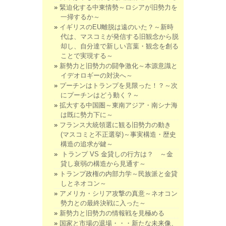
緊迫化する中東情勢～ロシアが旧勢力を
一掃するか～
イギリスのEU離脱は遠のいた？～新時
代は、マスコミが発信する旧観念から脱
却し、自分達で新しい言葉・観念を創る
ことで実現する～
新勢力と旧勢力の闘争激化～本源意識と
イデオロギーの対決へ～
プーチンはトランプを見限った！？～次
にプーチンはどう動く？～
拡大する中国圏～東南アジア・南シナ海
は既に勢力下に～
フランス大統領選に観る旧勢力の動き
(マスコミと不正選挙)～事実構造・歴史
構造の追求が鍵～
トランプ VS 金貸しの行方は？ ～金
貸し衰弱の構造から見通す～
トランプ政権の内部力学～民族派と金貸
しとネオコン～
アメリカ・シリア攻撃の真意～ネオコン
勢力との最終決戦に入った～
新勢力と旧勢力の情報戦を見極める
国家と市場の退場・・・新たな未来像、