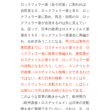
ロックフェラー派（反小沢派）に割れれば、
自民党もＤ．ロックフェラー派と非Ｄ．ロッ
クフェラー派に割れ、民主・自民のＤ．ロッ
クフェラー派が合流するのは目に見えてい
る。従って、日本の政界はロスチャイルド派
連合ＶＳＤ．ロックフェラー派連合に再編さ
れ、せめぎ合うことになる。
早ければ来年の
衆院選までに、ロスチャイルド派ＶＳＤ．ロ
ックフェラー派に政界が再編され、衆院選が
ロスチャイルド派ＶＳＤ．ロックフェラー派
の決戦となるだろう。しかし、スンナリと小
沢政権（ロスチャイルド政権）ができるわけ
ではない。未だ日本の検察・マスコミはＤ．
ロックフェラーに支配されており、しばらく
は彼らに小沢は狙われ続けるからである。
このような世界の動きからみて、欧州勢力
（欧州貴族＋ロスチャイルド）は日米の支配
権を未だ掌握できていない。それは、Ｄ．ロ