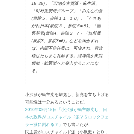
16=29)」「宏池会古賀派・麻生派」
「町村派安倍グループ」「みんなの党
(衆院５、参院１１=１６) 」「たちあ
がれ日本(衆院３ 、参院５=８)」「国
民新党(衆院4、参院３=７」「無所属
(衆院3、参院3=6)」などを糾合すれ
ば、内閣不信任案は、可決され、菅政
権はたちまち瓦解する。総辞職か衆院
解散・総選挙へと突入することにな
る。
小沢派が民主党を離党し、新党を立ち上げる
可能性は十分あるということだ。
2010年09月15日「小沢派が民主離党し、日
本の政界がロスチャイルド派ＶＳロックフェ
ラー派に割れる？」
でも書いたが、
民主党がロスチャイルド派（小沢派）とＤ．