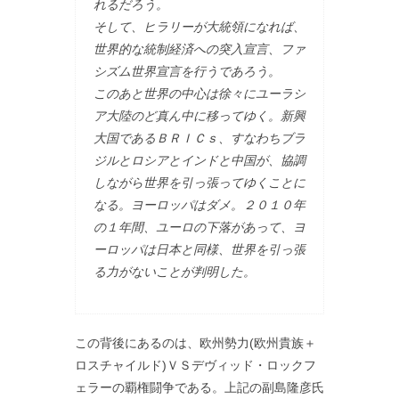
れるだろう。
そして、ヒラリーが大統領になれば、
世界的な統制経済への突入宣言、ファ
シズム世界宣言を行うであろう。
このあと世界の中心は徐々にユーラシ
ア大陸のど真ん中に移ってゆく。新興
大国であるＢＲＩＣｓ、すなわちブラ
ジルとロシアとインドと中国が、協調
しながら世界を引っ張ってゆくことに
なる。ヨーロッパはダメ。２０１０年
の１年間、ユーロの下落があって、ヨ
ーロッパは日本と同様、世界を引っ張
る力がないことが判明した。
この背後にあるのは、欧州勢力(欧州貴族＋
ロスチャイルド)ＶＳデヴィッド・ロックフ
ェラーの覇権闘争である。上記の副島隆彦氏