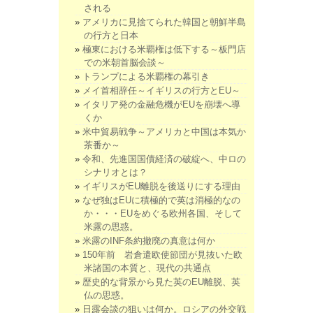
される
アメリカに見捨てられた韓国と朝鮮半島
の行方と日本
極東における米覇権は低下する～板門店
での米朝首脳会談～
トランプによる米覇権の幕引き
メイ首相辞任～イギリスの行方とEU～
イタリア発の金融危機がEUを崩壊へ導
くか
米中貿易戦争～アメリカと中国は本気か
茶番か～
令和、先進国国債経済の破綻へ、中ロの
シナリオとは？
イギリスがEU離脱を後送りにする理由
なぜ独はEUに積極的で英は消極的なの
か・・・EUをめぐる欧州各国、そして
米露の思惑。
米露のINF条約撤廃の真意は何か
150年前 岩倉遣欧使節団が見抜いた欧
米諸国の本質と、現代の共通点
歴史的な背景から見た英のEU離脱、英
仏の思惑。
日露会談の狙いは何か。ロシアの外交戦