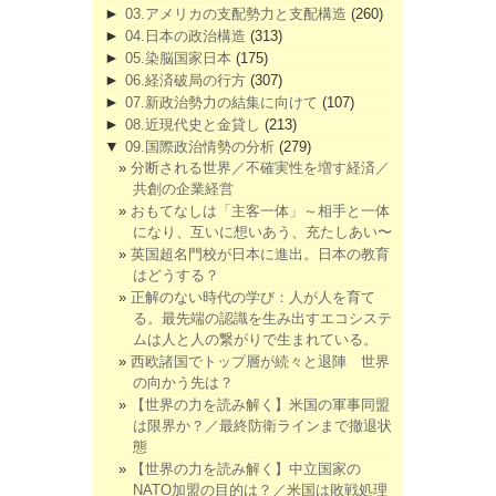
►
03.アメリカの支配勢力と支配構造
(260)
►
04.日本の政治構造
(313)
►
05.染脳国家日本
(175)
►
06.経済破局の行方
(307)
►
07.新政治勢力の結集に向けて
(107)
►
08.近現代史と金貸し
(213)
▼
09.国際政治情勢の分析
(279)
分断される世界／不確実性を増す経済／
共創の企業経営
おもてなしは「主客一体」～相手と一体
になり、互いに想いあう、充たしあい〜
英国超名門校が日本に進出。日本の教育
はどうする？
正解のない時代の学び：人が人を育て
る。最先端の認識を生み出すエコシステ
ムは人と人の繋がりで生まれている。
西欧諸国でトップ層が続々と退陣 世界
の向かう先は？
【世界の力を読み解く】米国の軍事同盟
は限界か？／最終防衛ラインまで撤退状
態
【世界の力を読み解く】中立国家の
NATO加盟の目的は？／米国は敗戦処理