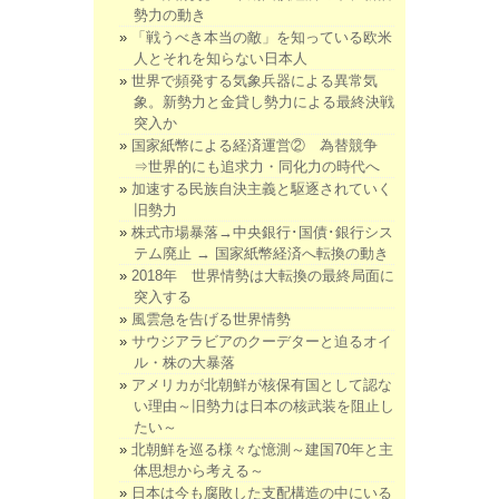
勢力の動き
「戦うべき本当の敵」を知っている欧米
人とそれを知らない日本人
世界で頻発する気象兵器による異常気
象。新勢力と金貸し勢力による最終決戦
突入か
国家紙幣による経済運営② 為替競争
⇒世界的にも追求力・同化力の時代へ
加速する民族自決主義と駆逐されていく
旧勢力
株式市場暴落→中央銀行･国債･銀行シス
テム廃止 → 国家紙幣経済へ転換の動き
2018年 世界情勢は大転換の最終局面に
突入する
風雲急を告げる世界情勢
サウジアラビアのクーデターと迫るオイ
ル・株の大暴落
アメリカが北朝鮮が核保有国として認な
い理由～旧勢力は日本の核武装を阻止し
たい～
北朝鮮を巡る様々な憶測～建国70年と主
体思想から考える～
日本は今も腐敗した支配構造の中にいる