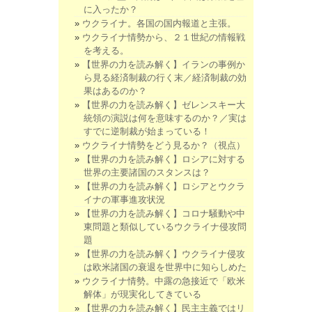
に入ったか？
ウクライナ。各国の国内報道と主張。
ウクライナ情勢から、２１世紀の情報戦
を考える。
【世界の力を読み解く】イランの事例か
ら見る経済制裁の行く末／経済制裁の効
果はあるのか？
【世界の力を読み解く】ゼレンスキー大
統領の演説は何を意味するのか？／実は
すでに逆制裁が始まっている！
ウクライナ情勢をどう見るか？（視点）
【世界の力を読み解く】ロシアに対する
世界の主要諸国のスタンスは？
【世界の力を読み解く】ロシアとウクラ
イナの軍事進攻状況
【世界の力を読み解く】コロナ騒動や中
東問題と類似しているウクライナ侵攻問
題
【世界の力を読み解く】ウクライナ侵攻
は欧米諸国の衰退を世界中に知らしめた
ウクライナ情勢。中露の急接近で「欧米
解体」が現実化してきている
【世界の力を読み解く】民主主義ではリ