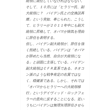
統領に就任していなければならない。
そして、１０月には「ヒラリー氏、副
大統領に？ バイデン氏との交換説再
燃」という突如、奉じられた。こうし
て、ヒラリーが２０１１年中にも副大
統領に昇格して、オバマが病気を理由
に辞任を表明する。
但し、バイデン副大統領が、辞任を強
く拒絶している。バイデンは「オバマ
が辞めたら当然、自分が大統領にな
る」と頑固に主張している。バイデン
副大統領はＣＦＲ直系である。ネオコ
ン派のような戦争肯定の右翼ではな
く、穏健派である。しかし、それでは
「オバマからヒラリーへの大統領移
行」というデイヴィッド・ロックフェ
ラーの意向に反することになる。近い
うちにバイデンは無理矢理辞任させら