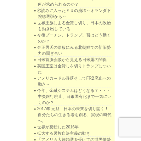
何が求められるのか？
秒読みに入ったＥＵの崩壊～オランダ下
院総選挙から～
世界王族による金貸し切り、日本の政治
も動き出している
今後プーチン、トランプ、習はどう動く
のか？
金正男氏の暗殺にみる北朝鮮での新旧勢
力の鬩ぎ合い
日米首脳会談から見える日米露の関係
英国王室は金貸しを切りトランプについ
た
アメリカ～ドル暴落そしてFRB廃止への
動き～
今年、金融システムはどうなる？・・・
中央銀行廃止、日銀国有化まで一気にい
くのか？
2017年 元旦 日本の未来を切り開く！
自分たちの生きる場を創る、実現の時代
へ。
世界が反転した2016年
拡大する民族自決主義の動き
「アメリカ大統領選を受けての世界情勢