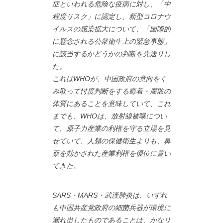
症といわれる危険な疫病に対し、「中
程度リスク」に認定し、新型コロナウ
イルスの感染拡大について、「国際的
に懸念される公衆衛生上の緊急事態」
に該当するかどうかの判断を先送りし
た。
これはWHOが、中国政府の意向をく
み取って忖度判断をする癒着・腐敗の
体質にあることを意味していて、これ
までも、WHOは、放射線被曝につい
て、原子力産業の利権を守る立場を見
せていて、人類の保健衛生よりも、鼻
薬を効かされた産業利権を優位に置い
てきた。
SARS・MARS・武漢肺炎は、いずれ
も中国共産党政府の細菌兵器が環境に
漏れ出したものであることは、かなり