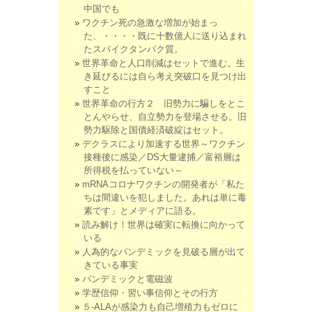
中国でも
ワクチン死の急激な増加が始まっ
た、・・・・既に十数億人に送り込まれ
たスパイクタンパク質。
世界革命と人口削減はセットで進む。生
き延びるには自ら考え突破口を見つけ出
すこと
世界革命の行方２ 旧勢力に騙しをとこ
とんやらせ、自立勢力を登場させる。旧
勢力駆除と国債経済破綻はセット。
デクラスにより加速する世界～ワクチン
接種後に感染／DS大量逮捕／富裕層は
所得税を払っていない～
mRNAコロナワクチンの開発者が「私た
ちは間違いを犯しました。あれは単に毒
素です」とメディアに語る。
読み解け！世界は確実に転換に向かって
いる
人為的なパンデミックを見破る層が出て
きている事実
パンデミックと電磁波
学歴信仰・習い事信仰とその行方
５-ALAが感染力も自己増殖力もゼロに