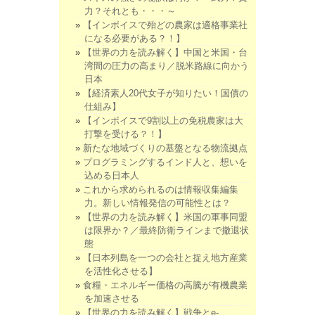
力？それとも・・・～
【インボイスで殆どの農家は適格事業社
になる必要がある？！】
【世界の力を読み解く】中国と米国・台
湾間の圧力の高まり／脱米路線に向かう
日本
【経済素人20代女子が知りたい！国債の
仕組み】
【インボイスで9割以上の免税農家は大
打撃を受ける？！】
新たな地域づくりの基盤となる物流拠点
プログラミングするインド人と、想いを
込める日本人
これから求められるのは情報収集編集
力。新しい情報発信の可能性とは？
【世界の力を読み解く】米国の軍事同盟
は限界か？／最終防衛ラインまで撤退状
態
【日本列島を一つの会社と捉え地方産業
を活性化させる】
食糧・エネルギー価格の高騰が有機農業
を加速させる
【世界の力を読み解く】戦争とe-