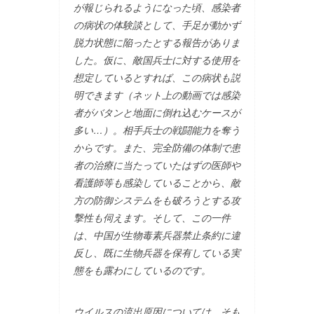
が報じられるようになった頃、感染者
の病状の体験談として、手足が動かず
脱力状態に陥ったとする報告がありま
した。仮に、敵国兵士に対する使用を
想定しているとすれば、この病状も説
明できます（ネット上の動画では感染
者がバタンと地面に倒れ込むケースが
多い…）。相手兵士の戦闘能力を奪う
からです。また、完全防備の体制で患
者の治療に当たっていたはずの医師や
看護師等も感染していることから、敵
方の防御システムをも破ろうとする攻
撃性も伺えます。そして、この一件
は、中国が生物毒素兵器禁止条約に違
反し、既に生物兵器を保有している実
態をも露わにしているのです。
ウイルスの流出原因については、そも