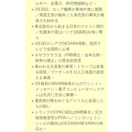
ルギー、反重力、時空間移動など～
3月20日。ロシア艦隊が東地中海に展開
／英国王室の動向／人身売買の事実が報
道され始める
東北新社から始まる日本のマスコミ掃討
／先週末の雷はパソナ(淡路島)を狙い撃
ち
3月3日ロシアでGESARA発動。国営テ
レビで全国民に公表
ネサラゲサラ法（FRB廃止・金本位制・
戦争の廃止）の歴史的背景
暴かれる天皇家の事実～トランプは金塊
を回収／プーチンが3.11人工地震の真犯
人を暴露～
3月最初のNSA関係者からのワシントン
メッセージ～量子コンピューターシステ
ムは先月に完全に稼働～
通貨発行権をめぐるアメリカと金貸した
ちの戦い
トランプのCPAC演説は時間稼ぎ／元大
統領報道官がFOXへ／ミシガンとミシ
シッピの動向はGESARA/NESARAの布
石か／