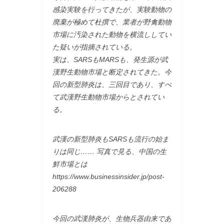
感染実験を行ってきたが、実験動物の
廃棄が極めて杜撰で、業者が野禽動物
市場に汚染された動物を横流ししてい
た疑いが指摘されている。
実は、SARSもMARSも、発生源が武
漢野生動物市場と断定されてきた。今
回の新型肺炎は、三回目であり、すべ
て武漢野生動物市場からとされてい
る。
武漢の新型肺炎もSARSも流行の始ま
りは同じ…… 写真で見る、中国の生
鮮市場とは
https://www.businessinsider.jp/post-
206288
今回の武漢肺炎が、生物兵器由来であ