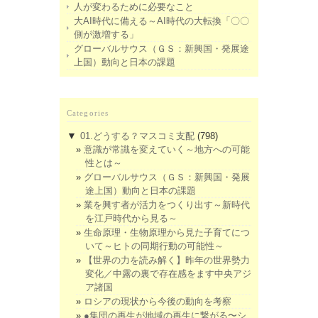
人が変わるために必要なこと
大AI時代に備える～AI時代の大転換「〇〇
側が激増する」
グローバルサウス（ＧＳ：新興国・発展途
上国）動向と日本の課題
Categories
▼
01.どうする？マスコミ支配
(798)
意識が常識を変えていく～地方への可能
性とは～
グローバルサウス（ＧＳ：新興国・発展
途上国）動向と日本の課題
業を興す者が活力をつくり出す～新時代
を江戸時代から見る～
生命原理・生物原理から見た子育てにつ
いて～ヒトの同期行動の可能性～
【世界の力を読み解く】昨年の世界勢力
変化／中露の裏で存在感をます中央アジ
ア諸国
ロシアの現状から今後の動向を考察
●集団の再生が地域の再生に繋がる〜シ