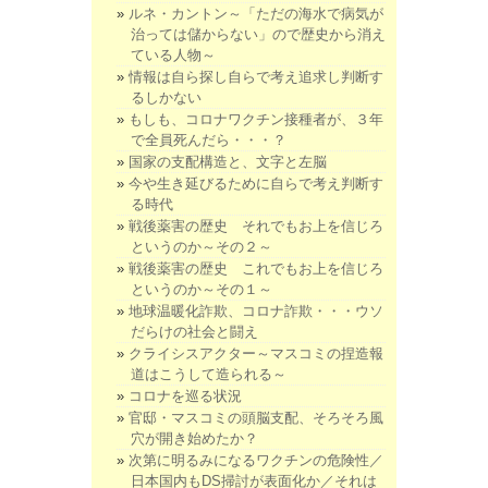
ルネ・カントン～「ただの海水で病気が
治っては儲からない」ので歴史から消え
ている人物～
情報は自ら探し自らで考え追求し判断す
るしかない
もしも、コロナワクチン接種者が、３年
で全員死んだら・・・？
国家の支配構造と、文字と左脳
今や生き延びるために自らで考え判断す
る時代
戦後薬害の歴史 それでもお上を信じろ
というのか～その２～
戦後薬害の歴史 これでもお上を信じろ
というのか～その１～
地球温暖化詐欺、コロナ詐欺・・・ウソ
だらけの社会と闘え
クライシスアクター～マスコミの捏造報
道はこうして造られる～
コロナを巡る状況
官邸・マスコミの頭脳支配、そろそろ風
穴が開き始めたか？
次第に明るみになるワクチンの危険性／
日本国内もDS掃討が表面化か／それは