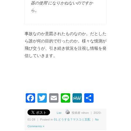
器の使用’になりかねないのですか
ら。
事故なのか意図されたものなのか。だとした
ら誰が何の目的で行ったのか。様々な憶測が
飛び交うが、引き続き状況を注視し情報を発
信していきます。
Facebook
Twitter
Email
Line
MeWe
共
有
List
投稿者 nihon ｜ 2020-
01-28 ｜ Posted in
01.どうする？マスコミ支配
｜
No
Comments »