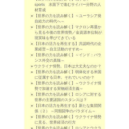
sports 水面下で進むサイバー分野の人
材育成
【世界の力を読み解く】～ユーラシア発
自給力の時代へ～
【世界の力を読み解く】マクロン再選か
ら見る今後の世界情勢／金資源本位制が
現実味を帯びてきている
【日本の活力を再生する】共認時代の企
業経営～自主活動のすすめ～
【世界の力を読み解く】～インド：バラ
ンス外交の真髄～
ウクライナ情勢。日本は大丈夫なのか？
【世界の力を読み解く】弱体化する米国
に従属する日本。それでいいのか？
【世界の力を読み解く】～ウクライナ情
勢で加速する実物経済主義～
【世界の力を読み解く】ロシアに対する
世界の主要諸国のスタンスは？
【日本の活力を再生する】新たな集団関
係（２） ～同類闘争のパラダイム～
【世界の力を読み解く】ウクライナ情勢
に見る、世界経済の行方
【世界の力を読み解く】ロシアとウクラ