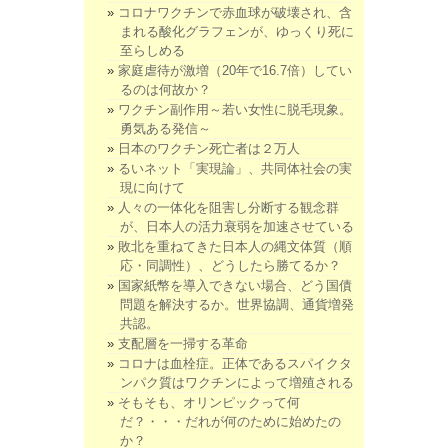
コロナワクチンで赤血球が破壊され、含
まれる酸化グラフェンが、ゆっくり死に
至らしめる
家庭虐待が激増（20年で16.7倍）してい
るのは何故か？
ワクチン副作用～若い女性に脱毛現象。
勇気ある発信～
日本のワクチン死亡者は２万人
るいネット「実現論」、共同体社会の実
現に向けて
人々の一体化を阻害し分断する観念群
が、日本人の活力衰弱を加速させている
敗北を重ねてきた日本人の縄文体質（順
応・同調性）、どうしたら勝てるか？
国家紙幣を導入できない場合、どう国債
問題を解決するか。世界協調、通貨増発
共認。
支配層を一掃する革命
コロナは血栓症。正体であるスパイクタ
ンパク質はワクチンによって増殖される
そもそも、オリンピックって何
だ？・・・だれが何のために始めたの
か？