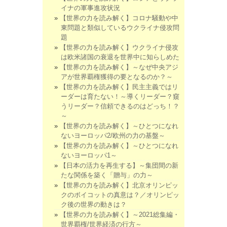
イナの軍事進攻状況
【世界の力を読み解く】コロナ騒動や中
東問題と類似しているウクライナ侵攻問
題
【世界の力を読み解く】ウクライナ侵攻
は欧米諸国の衰退を世界中に知らしめた
【世界の力を読み解く】～なぜ中央アジ
アが世界覇権獲得の要となるのか？～
【世界の力を読み解く】民主主義ではリ
ーダーは育たない！～導くリーダー？窺
うリーダー？信頼できるのはどっち！？
～
【世界の力を読み解く】～ひとつになれ
ないヨーロッパ2/欧州の力の基盤～
【世界の力を読み解く】～ひとつになれ
ないヨーロッパ1～
【日本の活力を再生する】～集団間の新
たな関係を築く「贈与」の力～
【世界の力を読み解く】北京オリンピッ
クのボイコットの真意は？／オリンピッ
ク後の世界の動きは？
【世界の力を読み解く】～2021総集編・
世界覇権/世界経済の行方～