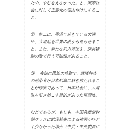
ため、やむをえなかった」と、国際社
会に対して正当化の理由付けにするこ
と。
② 第二に、香港で起きている大弾
圧、大混乱を世界の眼から逸らせるこ
と。また、新たな武力弾圧を、肺炎騒
動の陰で行う可能性があること。
③ 春節の民族大移動で、武漢肺炎
の感染者が日本列島に解き放たれるこ
とが確実であって、日本社会に、大混
乱を引き起こす目的があった可能性。
などであるが、もしも、中国共産党幹
部クラスに武漢肺炎による被害がひど
く少なかった場合（中共・中央委員に