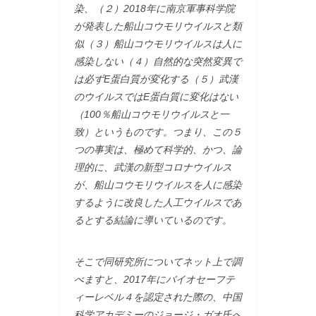
染、（２）2018年に南京軍事科学院
が発表した船山コウモリウイルスと類
似（３）船山コウモリウイルスは人に
感染しない（４）自然的な突然変異で
は必ずE蛋白質が変化する（５）武漢
のウイルスではE蛋白質に変化はない
（100％船山コウモリウイルスと一
致）というものです。つまり、この５
つの事実は、極めて科学的、かつ、論
理的に、武漢の新型コロナウイルス
が、船山コウモリウイルスを人に感染
するように改良した人工ウイルスであ
るとする結論に導いているのです。
そこで同研究所についてネット上で調
べますと、2017年にバイオセーフテ
ィーレベル４を認定された際の、中国
科学アカデミーのジョージ・ガオ氏へ