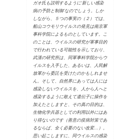
ガオ氏も説明するように‘新しい感染
病の予防と制御’なのでしょう。しか
しながら、５つの事実の（２）では、
船山コウモリウイルスの発見は南京軍
事科学院によるものとしています。こ
のことは、ウイルスの研究が軍事目的
で行われている可能性を示しており、
武漢の研究所は、同軍事科学院からウ
イルスを入手した、あるいは、人民解
放軍から委託を受けたのかもしれませ
ん。そして、自然界にあっては人には
感染しないウイルスを、人から人へと
感染するように敢えて遺伝子に操作を
加えたとしますと、その真の目的は、
生物化学兵器としての利用以外にはあ
り得ないのです（善意の疫病対策であ
るならば、全く必要のない改変…）。
思い起こしますに、同ウイルスの感染