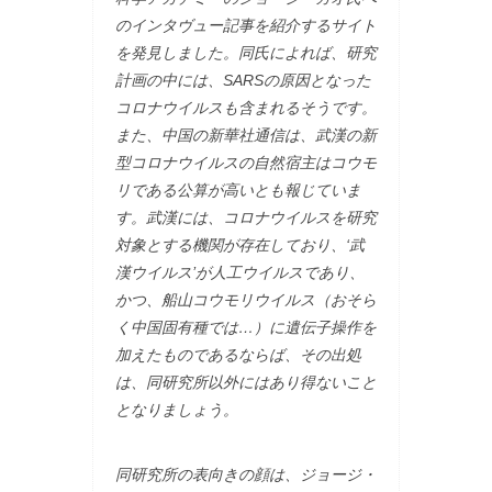
のインタヴュー記事を紹介するサイト
を発見しました。同氏によれば、研究
計画の中には、SARSの原因となった
コロナウイルスも含まれるそうです。
また、中国の新華社通信は、武漢の新
型コロナウイルスの自然宿主はコウモ
リである公算が高いとも報じていま
す。武漢には、コロナウイルスを研究
対象とする機関が存在しており、‘武
漢ウイルス’が人工ウイルスであり、
かつ、船山コウモリウイルス（おそら
く中国固有種では…）に遺伝子操作を
加えたものであるならば、その出処
は、同研究所以外にはあり得ないこと
となりましょう。
同研究所の表向きの顔は、ジョージ・