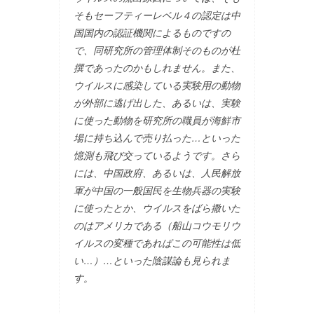
そもセーフティーレベル４の認定は中
国国内の認証機関によるものですの
で、同研究所の管理体制そのものが杜
撰であったのかもしれません。また、
ウイルスに感染している実験用の動物
が外部に逃げ出した、あるいは、実験
に使った動物を研究所の職員が海鮮市
場に持ち込んで売り払った…といった
憶測も飛び交っているようです。さら
には、中国政府、あるいは、人民解放
軍が中国の一般国民を生物兵器の実験
に使ったとか、ウイルスをばら撒いた
のはアメリカである（船山コウモリウ
イルスの変種であればこの可能性は低
い…）…といった陰謀論も見られま
す。