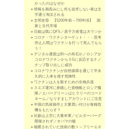
かったのはなぜか
情報を鵜呑みにし何も追求しない者は文
字通り淘汰される
文明史⑥ 【5200年前～700年頃】 国
家と古代市場
日銀は既にQFS／原子力発電は大ウソか
コロナ・ワクチンターゲット・・・思考
停止人間はワクチンを打って死んでもら
う！
デジタル通貨はBIへの布石か／ロシアが
コロナワクチンから５Gに反応するナノ
チップ取り出しに成功
コロナワクチンが自然循環を通じて半永
久的に人体を侵す危険性
ワクチンは人を殺すための生物兵器
スエズ運河に座礁した貨物船とロシア艦
隊／エバーグリーンはヒラリーのコード
ネーム／なりすましアカウントにご注意
中国の気候操作と大量買い付けが食糧危
機をもたらす？
比叡山上空に大量米軍／ビルダーバーグ
開催されず／オバマの嘘
秘匿されていた技術の数々～フリーエネ