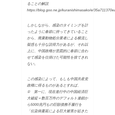
ることの解説
https://blog.goo.ne.jp/kuranishimasako/e/35a71137
しかしながら、感染のタイミングを計
ったように春節に持ってきていること
から、廃棄動物処分業者による横流し
疑惑も十分な説得力があるが、それ以
上に、中国政権が意図的に春節に合わ
せて感染を仕掛けた可能性を捨てきれ
ない。
この感染によって、もしも中国共産党
政権に得るものがあるとすれば、
① 第一に、現在進行中の中国経済巨
大破綻＝数百万件のデフォルト連鎖か
ら5000兆円もの巨額債務不履行を
「伝染病蔓延による巨大被害が起きた