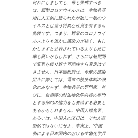
何れにしましても、最も警戒すべき
は、新型コロナウイルスは、生物兵器
用に人工的に造られたが故に一般のウ
イルスとは違う特異な性質を有する可
能性です。つまり、通常のコロナウイ
ルスよりも遥かに感染力が強く、もし
かしますと公表されているよりも死亡
率も高いかもしれず、さらには短期間
で変異を繰り返す可能性すら否定はで
きません。日本国政府は、今般の感染
阻止に際しては、通常の検疫体制の強
化のみならず、生物兵器の専門家、並
びに、自衛隊の対生物化学兵器の専門
とする部門の協力をも要請する必要も
あるかもしれません。中国人観光客、
あるいは、中国人の来日は、それが意
図的ではないにせよ、事実上、‘中国
側による日本国内のおける生物化学兵