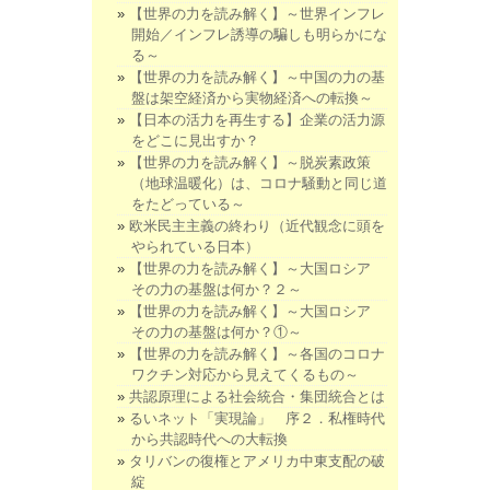
【世界の力を読み解く】～世界インフレ
開始／インフレ誘導の騙しも明らかにな
る～
【世界の力を読み解く】～中国の力の基
盤は架空経済から実物経済への転換～
【日本の活力を再生する】企業の活力源
をどこに見出すか？
【世界の力を読み解く】～脱炭素政策
（地球温暖化）は、コロナ騒動と同じ道
をたどっている～
欧米民主主義の終わり（近代観念に頭を
やられている日本）
【世界の力を読み解く】～大国ロシア
その力の基盤は何か？２～
【世界の力を読み解く】～大国ロシア
その力の基盤は何か？①～
【世界の力を読み解く】～各国のコロナ
ワクチン対応から見えてくるもの～
共認原理による社会統合・集団統合とは
るいネット「実現論」 序２．私権時代
から共認時代への大転換
タリバンの復権とアメリカ中東支配の破
綻