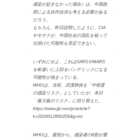
感染が起きなかった場合）は、中国政
府による自作自演も考える必要がある
だろう。
もちろん、昨日説明したように、CIA
やモサドが、中国社会の混乱を狙って
仕掛けた可能性も否定できない。
いずれにせよ、これはSARSやMARS
を桁違いに上回るパンデミックになる
可能性が強まっている。
WHOは、当初、武漢肺炎を「中程度
の感染リスク」としていたが、本日
「最大級のリスク」に切り替えた。
https://www.jiji.com/jc/article?
k=2020012800205&g=int
WHOは、最初から、感染者の8割が重