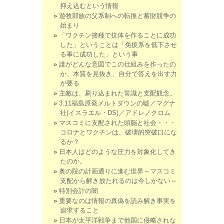
抑え込むという情報
遊牧部族の父系制への転換と蓄財競争の
始まり
「ワクチン接種で抗体を作ることに成功
した」ということは「免疫系を低下させ
る事に成功した」という事
誰がどんな意図でこの仕組みを作ったの
か、本質を見抜き、自分で答えを出す力
が要る
主敵は、刷り込まれた常識と支配観念。
3.11福島原発メルトダウンの嘘／マグナ
社(イスラエル・DS)／アドレノクロム
マスコミに支配された頭脳と社会・・・
コロナとワクチンは、破壊的突破口にな
るか？
日本人はどのような圧力を対象化してき
たのか。
奥の院の計画通りに進む世界～マスコミ
支配から解き放たれるのは今しかない～
特別会計の闇
重要なのは情報の真偽を読み解き事実を
追求すること
日本が太平洋戦争まで他国に侵略されな