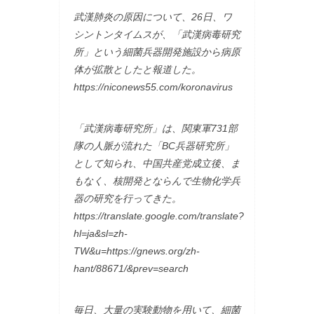
武漢肺炎の原因について、26日、ワ
シントンタイムスが、「武漢病毒研究
所」という細菌兵器開発施設から病原
体が拡散としたと報道した。
https://niconews55.com/koronavirus
「武漢病毒研究所」は、関東軍731部
隊の人脈が流れた「BC兵器研究所」
として知られ、中国共産党成立後、ま
もなく、核開発とならんで生物化学兵
器の研究を行ってきた。
https://translate.google.com/translate?
hl=ja&sl=zh-
TW&u=https://gnews.org/zh-
hant/88671/&prev=search
毎日、大量の実験動物を用いて、細菌