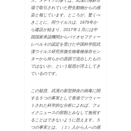
ス。メディアの多くは、武漢の海鮮市
場で取引されていた野生動物からの感
染と報じています。ところが、驚くべ
きことに、同ウイルスは、1979年か
ら建設が始まり、2017年１月には中
国国家承認機関からバイオセフティー
レベル４の認定を受けた中国科学院武
漢ウイルス研究所微生物毒種保存セン
ターから何らかの原因で流出したもの
ではないか、という疑惑が浮上してき
ているのです。
この疑惑、武漢の新型肺炎の病毒に関
する５つの事実として香港でツウィー
トされた科学的な分析によれば、フェ
イクニュースの部類とみなして無視す
ることはできないように思えます。５
つの事実とは、（１）人から人への感