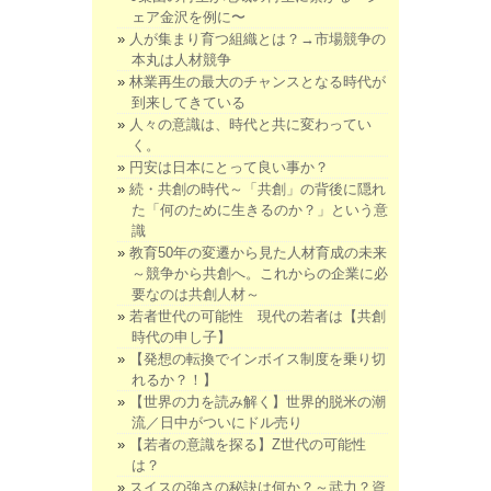
ェア金沢を例に〜
人が集まり育つ組織とは？→市場競争の
本丸は人材競争
林業再生の最大のチャンスとなる時代が
到来してきている
人々の意識は、時代と共に変わってい
く。
円安は日本にとって良い事か？
続・共創の時代～「共創」の背後に隠れ
た「何のために生きるのか？」という意
識
教育50年の変遷から見た人材育成の未来
～競争から共創へ。これからの企業に必
要なのは共創人材～
若者世代の可能性 現代の若者は【共創
時代の申し子】
【発想の転換でインボイス制度を乗り切
れるか？！】
【世界の力を読み解く】世界的脱米の潮
流／日中がついにドル売り
【若者の意識を探る】Z世代の可能性
は？
スイスの強さの秘訣は何か？～武力？資