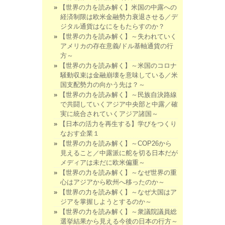
【世界の力を読み解く】米国の中露への
経済制限は欧米金融勢力衰退させる／デ
ジタル通貨はなにをもたらすのか？
【世界の力を読み解く】～失われていく
アメリカの存在意義/ドル基軸通貨の行
方～
【世界の力を読み解く】～米国のコロナ
騒動収束は金融崩壊を意味している／米
国支配勢力の向かう先は？～
【世界の力を読み解く】～民族自決路線
で共闘していくアジア中央部と中露／確
実に統合されていくアジア諸国～
【日本の活力を再生する】学びをつくり
なおす企業１
【世界の力を読み解く】～COP26から
見えること／中露派に舵を切る日本だが
メディアは未だに欧米偏重～
【世界の力を読み解く】～なぜ世界の重
心はアジアから欧州へ移ったのか～
【世界の力を読み解く】～なぜ大国はア
ジアを掌握しようとするのか～
【世界の力を読み解く】～衆議院議員総
選挙結果から見える今後の日本の行方～