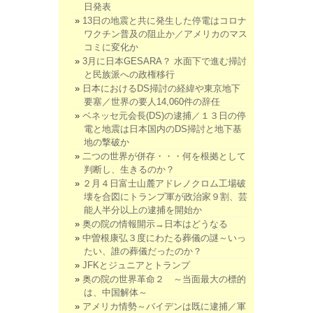
日発表
13日の地震と共に発生した停電はコロナ
ワクチン普及の阻止か／アメリカのマス
コミに変化か
3月に日本GESARA？ 水面下で進む掃討
と民族派への政権移行
日本におけるDS掃討の経緯や東京地下
要塞／世界の要人14,060件の辞任
ベネッセ元会長(DS)の逮捕／１３日の停
電と地震は日本国内のDS掃討と地下基
地の撃破か
二つの世界が併存・・・何を根拠として
判断し、生きるのか？
２月４日富士山麓アドレノクロム工場破
壊を合図にトランプ軍が政治家９割、芸
能人半分以上の逮捕を開始か
奥の院の情報開示→日本はどうなる
中曽根康弘３度にわたる葬儀の謎～いっ
たい、誰の葬儀だったのか？
JFKとジュニアとトランプ
奥の院の世界革命２ ～当面最大の標的
は、中国解体～
アメリカ情勢～バイデンは既に逮捕／軍