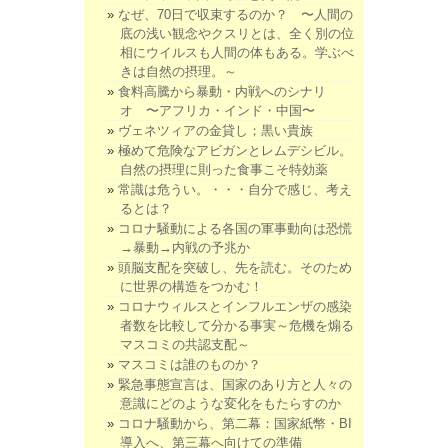
なぜ、70日で収束するのか？ 〜人間の
底の浅い観念やクスリとは、全く別の位
相にウイルスも人間の体もある。学ぶべ
きは自然の摂理。～
食料高騰から暴動・内戦へのシナリ
オ 〜アフリカ・インド・中国〜
ヴェネツィアの金貸し；黒い貴族
極めて危険なアビガンとレムデシビル。
自然の摂理に則った食事こそ特効薬
常識は危うい。・・・自分で感じ、考え
るとは？
コロナ騒動による各国の軍事動向は恐慌
→暴動→内戦の予兆か
頭脳支配を突破し、先を読む。そのため
に世界の構造をつかむ！
コロナウィルスとインフルエンザの感染
者数を比較して分かる事実～危機を煽る
マスコミの共認支配～
マスコミは誰のものか？
緊急事態宣言は、国家のあり方と人々の
意識にどのような変化をもたらすのか
コロナ騒動から、第二幕：国家紙幣・BI
導入へ、第三幕へ向けての準備