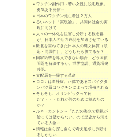
ワクチン副作用～若い女性に脱毛現象。
勇気ある発信～
日本のワクチン死亡者は２万人
るいネット「実現論」、共同体社会の実
現に向けて
人々の一体化を阻害し分断する観念群
が、日本人の活力衰弱を加速させている
敗北を重ねてきた日本人の縄文体質（順
応・同調性）、どうしたら勝てるか？
国家紙幣を導入できない場合、どう国債
問題を解決するか。世界協調、通貨増発
共認。
支配層を一掃する革命
コロナは血栓症。正体であるスパイクタ
ンパク質はワクチンによって増殖される
そもそも、オリンピックって何
だ？・・・だれが何のために始めたの
か？
ルネ・カントン～「ただの海水で病気が
治っては儲からない」ので歴史から消え
ている人物～
情報は自ら探し自らで考え追求し判断す
るしかない