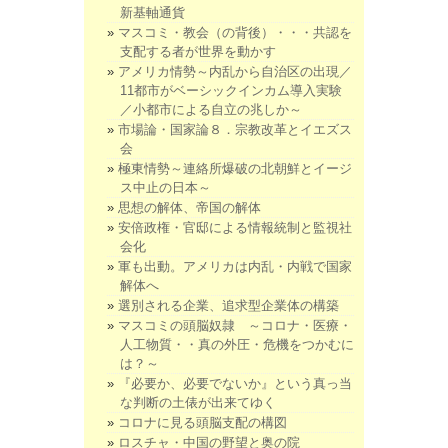
新基軸通貨
マスコミ・教会（の背後）・・・共認を
支配する者が世界を動かす
アメリカ情勢～内乱から自治区の出現／
11都市がベーシックインカム導入実験
／小都市による自立の兆しか～
市場論・国家論８．宗教改革とイエズス
会
極東情勢～連絡所爆破の北朝鮮とイージ
ス中止の日本～
思想の解体、帝国の解体
安倍政権・官邸による情報統制と監視社
会化
軍も出動。アメリカは内乱・内戦で国家
解体へ
選別される企業、追求型企業体の構築
マスコミの頭脳奴隷 ～コロナ・医療・
人工物質・・真の外圧・危機をつかむに
は？～
『必要か、必要でないか』という真っ当
な判断の土俵が出来てゆく
コロナに見る頭脳支配の構図
ロスチャ・中国の野望と奥の院