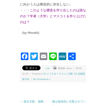
に向かう人は構造的に存在しない。
・・・このような構造を作り出したのは誰な
のか？学者（大学）とマスコミを作り上げた
のは？
（by Hiroshi)
Facebook
Twitter
Email
Line
MeWe
共
有
List
投稿者 nihon ｜ 2018-
11-30 ｜ Posted in
01.どうする？マスコミ支配
,
05.染脳国
家日本
｜
No Comments »
＜ 観念支配、脳檻・・・脳は徹底的に支配されてい