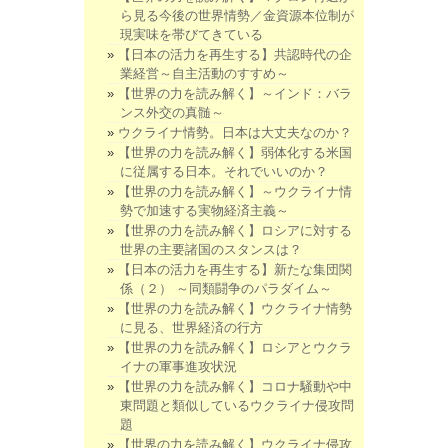
ら見る今後の世界情勢／金資源本位制が
現実味を帯びてきている
【日本の活力を再生する】共認時代の企
業経営～自主活動のすすめ～
【世界の力を読み解く】～インド：バラ
ンス外交の真髄～
ウクライナ情勢。日本は大丈夫なのか？
【世界の力を読み解く】弱体化する米国
に従属する日本。それでいいのか？
【世界の力を読み解く】～ウクライナ情
勢で加速する実物経済主義～
【世界の力を読み解く】ロシアに対する
世界の主要諸国のスタンスは？
【日本の活力を再生する】新たな集団関
係（２） ～同類闘争のパラダイム～
【世界の力を読み解く】ウクライナ情勢
に見る、世界経済の行方
【世界の力を読み解く】ロシアとウクラ
イナの軍事進攻状況
【世界の力を読み解く】コロナ騒動や中
東問題と類似しているウクライナ侵攻問
題
【世界の力を読み解く】ウクライナ侵攻