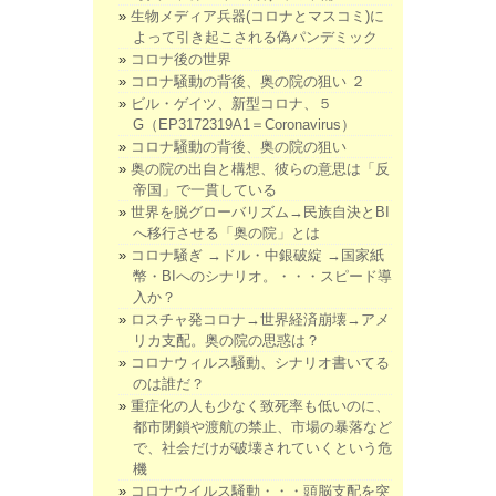
生物メディア兵器(コロナとマスコミ)に
よって引き起こされる偽パンデミック
コロナ後の世界
コロナ騒動の背後、奥の院の狙い ２
ビル・ゲイツ、新型コロナ、５
G（EP3172319A1＝Coronavirus）
コロナ騒動の背後、奥の院の狙い
奥の院の出自と構想、彼らの意思は「反
帝国」で一貫している
世界を脱グローバリズム→民族自決とBI
へ移行させる「奥の院」とは
コロナ騒ぎ →ドル・中銀破綻 →国家紙
幣・BIへのシナリオ。・・・スピード導
入か？
ロスチャ発コロナ→世界経済崩壊→アメ
リカ支配。奥の院の思惑は？
コロナウィルス騒動、シナリオ書いてる
のは誰だ？
重症化の人も少なく致死率も低いのに、
都市閉鎖や渡航の禁止、市場の暴落など
で、社会だけが破壊されていくという危
機
コロナウイルス騒動・・・頭脳支配を突