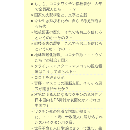
もしも、コロナワクチン接種者が、３年
で全員死んだら・・・？
国家の支配構造と、文字と左脳
今や生き延びるために自らで考え判断す
る時代
戦後薬害の歴史 それでもお上を信じろ
というのか～その２～
戦後薬害の歴史 これでもお上を信じろ
というのか～その１～
地球温暖化詐欺、コロナ詐欺・・・ウソ
だらけの社会と闘え
クライシスアクター～マスコミの捏造報
道はこうして造られる～
コロナを巡る状況
官邸・マスコミの頭脳支配、そろそろ風
穴が開き始めたか？
次第に明るみになるワクチンの危険性／
日本国内もDS掃討が表面化か／それは
中国でも
ワクチン死の急激な増加が始まっ
た、・・・・既に十数億人に送り込まれ
たスパイクタンパク質。
世界革命と人口削減はセットで進む。生