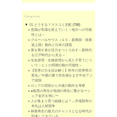
Categories
▼
01.どうする？マスコミ支配
(798)
意識が常識を変えていく～地方への可能
性とは～
グローバルサウス（ＧＳ：新興国・発展
途上国）動向と日本の課題
業を興す者が活力をつくり出す～新時代
を江戸時代から見る～
生命原理・生物原理から見た子育てにつ
いて～ヒトの同期行動の可能性～
【世界の力を読み解く】昨年の世界勢力
変化／中露の裏で存在感をます中央アジ
ア諸国
ロシアの現状から今後の動向を考察
●集団の再生が地域の再生に繋がる〜シ
ェア金沢を例に〜
人が集まり育つ組織とは？→市場競争の
本丸は人材競争
林業再生の最大のチャンスとなる時代が
到来してきている