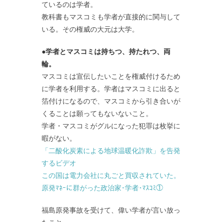
ているのは学者。
教科書もマスコミも学者が直接的に関与して
いる。その権威の大元は大学。
●学者とマスコミは持ちつ、持たれつ、両
輪。
マスコミは宣伝したいことを権威付けるため
に学者を利用する。学者はマスコミに出ると
箔付けになるので、マスコミから引き合いが
くることは願ってもないないこと。
学者・マスコミがグルになった犯罪は枚挙に
暇がない。
「二酸化炭素による地球温暖化詐欺」を告発
するビデオ
この国は電力会社に丸ごと買収されていた。
原発ﾏﾈｰに群がった政治家･学者･ﾏｽｺﾐ①
福島原発事故を受けて、偉い学者が言い放っ