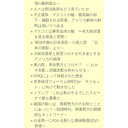
壊の劇的阻止～
人々は明治政府をどう見ていたか
不正選挙・マスコミの嘘・最高裁の却
下・煽動される民衆。アメリカ解体の材
料は揃いつつある
マスコミは事実追求の敵 〜米大統領選
を巡る報道と実態～
明治中期の日本庶民～小泉八雲 「日
本の面影」より～
大統領選挙と新型コロナを引き金とする
アメリカの崩壊
奥の院、革命勢力とコロナ７ ～ おカ
ネ支配→頭脳支配を終わらせる～
GHQによって抹殺された歴史
世界経済フォーラム(WEF)が「大リセッ
ト」に向けて動き出した
トランプ「これは私が今までしたスピー
チで最も重要だ」
鎖国の狙いは、商業勢力の力を削ぐこと
にあった？～戦国時代、商業勢力の国際
的なネットワーク～
お金第一に代わる新たな価値観(観念)の
登場へ