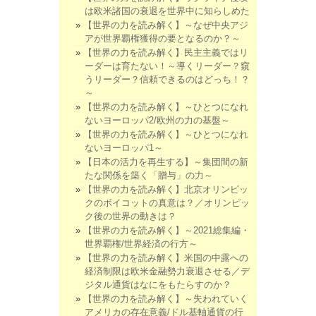
は欧米諸国の衰退を世界中に知らしめた
【世界の力を読み解く】～なぜ中央アジ
アが世界覇権獲得の要となるのか？～
【世界の力を読み解く】民主主義ではリ
ーダーは育たない！～導くリーダー？窺
うリーダー？信頼できるのはどっち！？
～
【世界の力を読み解く】～ひとつになれ
ないヨーロッパ2/欧州の力の基盤～
【世界の力を読み解く】～ひとつになれ
ないヨーロッパ1～
【日本の活力を再生する】～集団間の新
たな関係を築く「贈与」の力～
【世界の力を読み解く】北京オリンピッ
クのボイコットの真意は？／オリンピッ
ク後の世界の動きは？
【世界の力を読み解く】～2021総集編・
世界覇権/世界経済の行方～
【世界の力を読み解く】米国の中露への
経済制限は欧米金融勢力衰退させる／デ
ジタル通貨はなにをもたらすのか？
【世界の力を読み解く】～失われていく
アメリカの存在意義/ドル基軸通貨の行