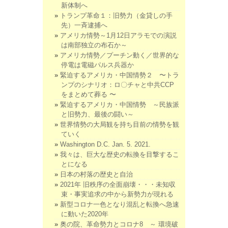
新体制へ
トランプ革命１：旧勢力（金貸しの手
先）一斉逮捕へ
アメリカ情勢～1月12日アラモでの演説
は南部独立の布石か～
アメリカ情勢／プーチン動く／世界的な
停電は電磁パルス兵器か
緊迫するアメリカ・中国情勢２ 〜トラ
ンプのシナリオ：ロ〇チャと中共CCP
をまとめて葬る 〜
緊迫するアメリカ・中国情勢 ～民族派
と旧勢力、最後の闘い～
世界情勢の大局観を持ち目前の情勢を観
ていく
Washington D.C. Jan. 5. 2021.
我々は、巨大な歴史の転換を目撃するこ
とになる
日本の村落の歴史と自治
2021年 旧秩序の全面崩壊・・・未知収
束・事実追求の中から新勢力が現れる
新型コロナ一色となり混乱と転換へ急速
に動いた2020年
奥の院、革命勢力とコロナ8 ～ 環境破