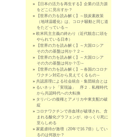
【日本の活力を再生する】企業の活力源
をどこに見出すか？
【世界の力を読み解く】～脱炭素政策
（地球温暖化）は、コロナ騒動と同じ道
をたどっている～
欧米民主主義の終わり（近代観念に頭を
やられている日本）
【世界の力を読み解く】～大国ロシア
その力の基盤は何か？２～
【世界の力を読み解く】～大国ロシア
その力の基盤は何か？①～
【世界の力を読み解く】～各国のコロナ
ワクチン対応から見えてくるもの～
共認原理による社会統合・集団統合とは
るいネット「実現論」 序２．私権時代
から共認時代への大転換
タリバンの復権とアメリカ中東支配の破
綻
コロナワクチンで赤血球が破壊され、含
まれる酸化グラフェンが、ゆっくり死に
至らしめる
家庭虐待が激増（20年で16.7倍）してい
るのは何故か？