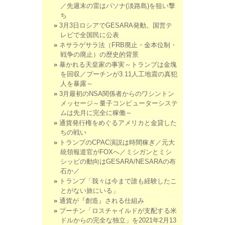
／先週末の雷はパソナ(淡路島)を狙い撃
ち
3月3日ロシアでGESARA発動。国営テ
レビで全国民に公表
ネサラゲサラ法（FRB廃止・金本位制・
戦争の廃止）の歴史的背景
暴かれる天皇家の事実～トランプは金塊
を回収／プーチンが3.11人工地震の真犯
人を暴露～
3月最初のNSA関係者からのワシントン
メッセージ～量子コンピューターシステ
ムは先月に完全に稼働～
通貨発行権をめぐるアメリカと金貸した
ちの戦い
トランプのCPAC演説は時間稼ぎ／元大
統領報道官がFOXへ／ミシガンとミシ
シッピの動向はGESARA/NESARAの布
石か／
トランプ「我々は今まで誰も経験したこ
とがない旅にいる」
通貨が『創造』される仕組み
プーチン「ロスチャイルドが支配する米
ドルからの完全な独立」を2021年2月13