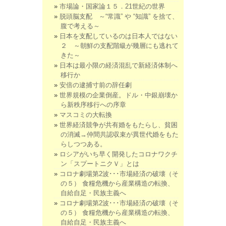
市場論・国家論１５．21世紀の世界
脱頭脳支配 ～“常識” や “知識” を捨て、
腹で考える～
日本を支配しているのは日本人ではない
２ ～朝鮮の支配階級が幾層にも逃れて
きた～
日本は最小限の経済混乱で新経済体制へ
移行か
安倍の逮捕寸前の辞任劇
世界規模の企業倒産。ドル・中銀崩壊か
ら新秩序移行への序章
マスコミの大転換
世界経済競争が共有婚をもたらし、貧困
の消滅→仲間共認収束が異世代婚をもた
らしつつある。
ロシアがいち早く開発したコロナワクチ
ン「スプートニクＶ」とは
コロナ劇場第2波･･･市場経済の破壊（そ
の５） 食糧危機から産業構造の転換、
自給自足・民族主義へ
コロナ劇場第2波･･･市場経済の破壊（そ
の５） 食糧危機から産業構造の転換、
自給自足・民族主義へ