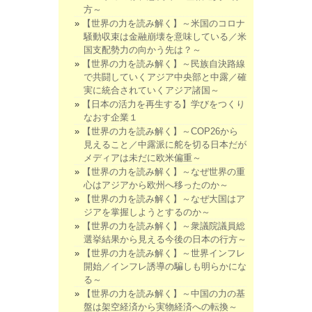
方～
【世界の力を読み解く】～米国のコロナ
騒動収束は金融崩壊を意味している／米
国支配勢力の向かう先は？～
【世界の力を読み解く】～民族自決路線
で共闘していくアジア中央部と中露／確
実に統合されていくアジア諸国～
【日本の活力を再生する】学びをつくり
なおす企業１
【世界の力を読み解く】～COP26から
見えること／中露派に舵を切る日本だが
メディアは未だに欧米偏重～
【世界の力を読み解く】～なぜ世界の重
心はアジアから欧州へ移ったのか～
【世界の力を読み解く】～なぜ大国はア
ジアを掌握しようとするのか～
【世界の力を読み解く】～衆議院議員総
選挙結果から見える今後の日本の行方～
【世界の力を読み解く】～世界インフレ
開始／インフレ誘導の騙しも明らかにな
る～
【世界の力を読み解く】～中国の力の基
盤は架空経済から実物経済への転換～