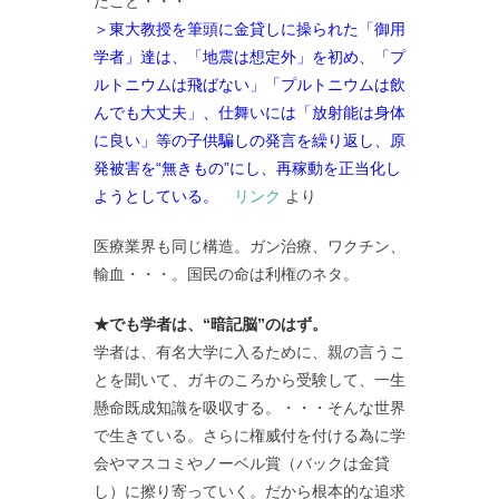
たこと・・・
＞東大教授を筆頭に金貸しに操られた「御用
学者」達は、「地震は想定外」を初め、「プ
ルトニウムは飛ばない」「プルトニウムは飲
んでも大丈夫」、仕舞いには「放射能は身体
に良い」等の子供騙しの発言を繰り返し、原
発被害を“無きもの”にし、再稼動を正当化し
ようとしている。
リンク
より
医療業界も同じ構造。ガン治療、ワクチン、
輸血・・・。国民の命は利権のネタ。
★でも学者は、“暗記脳”のはず。
学者は、有名大学に入るために、親の言うこ
とを聞いて、ガキのころから受験して、一生
懸命既成知識を吸収する。・・・そんな世界
で生きている。さらに権威付を付ける為に学
会やマスコミやノーベル賞（バックは金貸
し）に擦り寄っていく。だから根本的な追求