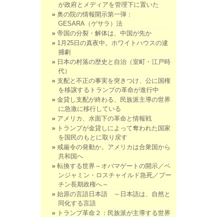
が政府とメディアを管理下に置いた
奥の院の情報開示第一弾：
GESARA（ゲサラ）法
帝国の分裂・解体は、中国が先か
1月25日の真夜中。ホワイトハウスの逮
捕劇
日本の村落の歴史と自治（室町・江戸時
代）
支配と不正の事実を突きつけ、公に国権
を移譲するトランプの革命が進行中
金貸し支配が終わる、民族派主導の世界
に急激に移行している
アメリカ、水面下の革命と情報戦
トランプが金貸しによって奪われた国家
を国民のもとに取り戻す
戒厳令の発動か。アメリカは合衆国から
共和国へ
転換する世界～オバマゲートの開示／ベ
ンジャミン・ロスチャイルド急死／プー
チン長期政権へ～
始原の言語日本語 ～日本語は、自然と
同化する言語
トランプ革命２：民族派が主導する世界