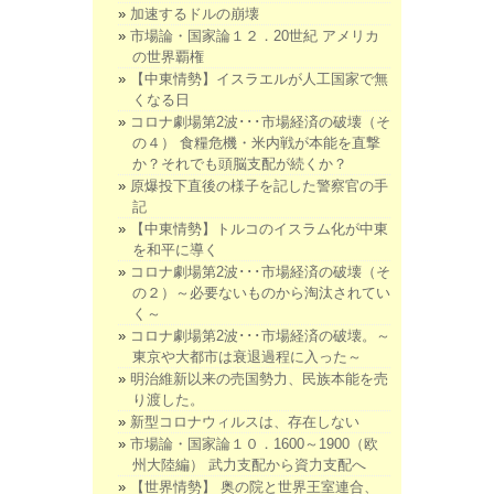
加速するドルの崩壊
市場論・国家論１２．20世紀 アメリカ
の世界覇権
【中東情勢】イスラエルが人工国家で無
くなる日
コロナ劇場第2波･･･市場経済の破壊（そ
の４） 食糧危機・米内戦が本能を直撃
か？それでも頭脳支配が続くか？
原爆投下直後の様子を記した警察官の手
記
【中東情勢】トルコのイスラム化が中東
を和平に導く
コロナ劇場第2波･･･市場経済の破壊（そ
の２）～必要ないものから淘汰されてい
く～
コロナ劇場第2波･･･市場経済の破壊。～
東京や大都市は衰退過程に入った～
明治維新以来の売国勢力、民族本能を売
り渡した。
新型コロナウィルスは、存在しない
市場論・国家論１０．1600～1900（欧
州大陸編） 武力支配から資力支配へ
【世界情勢】 奥の院と世界王室連合、