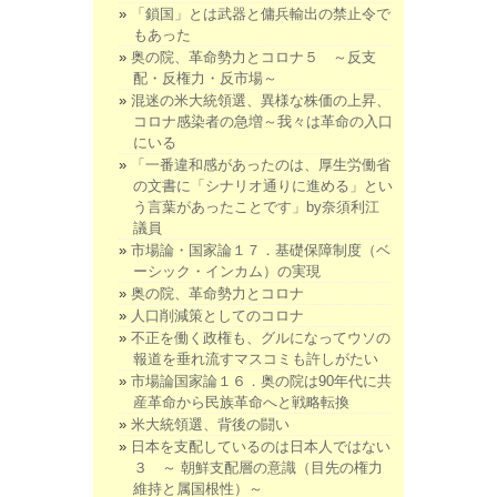
「鎖国」とは武器と傭兵輸出の禁止令で
もあった
奥の院、革命勢力とコロナ５ ～反支
配・反権力・反市場～
混迷の米大統領選、異様な株価の上昇、
コロナ感染者の急増～我々は革命の入口
にいる
「一番違和感があったのは、厚生労働省
の文書に「シナリオ通りに進める」とい
う言葉があったことです」by奈須利江
議員
市場論・国家論１７．基礎保障制度（ベ
ーシック・インカム）の実現
奥の院、革命勢力とコロナ
人口削減策としてのコロナ
不正を働く政権も、グルになってウソの
報道を垂れ流すマスコミも許しがたい
市場論国家論１６．奥の院は90年代に共
産革命から民族革命へと戦略転換
米大統領選、背後の闘い
日本を支配しているのは日本人ではない
３ ～ 朝鮮支配層の意識（目先の権力
維持と属国根性）～