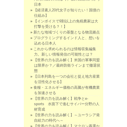
日本
【経済素人20代女子が知りたい！国債の
仕組み】
【インボイスで9割以上の免税農家は大
打撃を受ける？！】
新たな地域づくりの基盤となる物流拠点
プログラミングするインド人と、想いを
込める日本人
これから求められるのは情報収集編集
力。新しい情報発信の可能性とは？
【世界の力を読み解く】米国の軍事同盟
は限界か？／最終防衛ラインまで撤退状
態
【日本列島を一つの会社と捉え地方産業
を活性化させる】
食糧・エネルギー価格の高騰が有機農業
を加速させる
【世界の力を読み解く】戦争とe-
sports 水面下で進むサイバー分野の人
材育成
【世界の力を読み解く】～ユーラシア発
自給力の時代へ～
【世界の力を読み解く】マクロン再選か