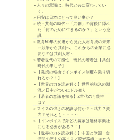
人々の意識は、時代と共に変わってい
く。
円安は日本にとって良い事か？
続・共創の時代～「共創」の背後に隠れ
た「何のために生きるのか？」という意
識
教育50年の変遷から見た人材育成の未来
～競争から共創へ。これからの企業に必
要なのは共創人材～
若者世代の可能性 現代の若者は【共創
時代の申し子】
【発想の転換でインボイス制度を乗り切
れるか？！】
【世界の力を読み解く】世界的脱米の潮
流／日中がついにドル売り
【若者の意識を探る】Z世代の可能性
は？
スイスの強さの秘訣は何か？～武力？資
力？それとも・・・～
【インボイスで殆どの農家は適格事業社
になる必要がある？！】
【世界の力を読み解く】中国と米国・台
湾間の圧力の高まり／脱米路線に向かう