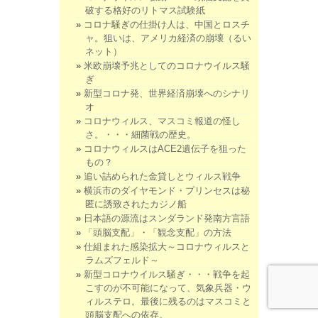
破する格好のリトマス試験紙
コロナ騒ぎの仕掛け人は、中国とロスチ
ャ。狙いは、アメリカ経済の崩壊（るい
ネット）
米欧崩壊予兆としてのコロナウイルス騒
ぎ
新型コロナ発、世界経済崩壊へのシナリ
オ
コロナウィルス、マスコミ報道の怪し
さ。・・・細菌戦の歴史。
コロナウィルスはACE2遺伝子を狙った
もの？
追い詰められた金貸しとウィルス戦争
横浜市のダイヤモンド・プリンセスは秘
匿に誘致されたカジノ船
日本語の源流はスンダランド発南方言語
「頭脳支配」・「観念支配」の方法
仕組まれた感染拡大～コロナウィルスと
ラムズフェルド～
新型コロナウイルス騒ぎ・・・戦争を起
こすのが不可能になって、気象兵器・ウ
ィルステロ。最後に残るのはマスコミと
頭脳支配への依存。