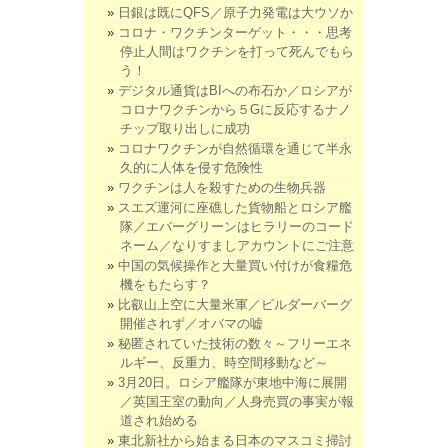
日銀は既にQFS／原子力発電は大ウソか
コロナ・ワクチンターゲット・・・思考
停止人間はワクチンを打って死んでもら
う！
デジタル通貨はBIへの布石か／ロシアが
コロナワクチンから５Gに反応するナノ
チップ取り出しに成功
コロナワクチンが自然循環を通じて半永
久的に人体を侵す危険性
ワクチンは人を殺すための生物兵器
スエズ運河に座礁した貨物船とロシア艦
隊／エバーグリーンはヒラリーのコード
ネーム／なりすましアカウントにご注意
中国の気候操作と大量買い付けが食糧危
機をもたらす？
比叡山上空に大量米軍／ビルダーバーグ
開催されず／オバマの嘘
秘匿されていた技術の数々～フリーエネ
ルギー、反重力、時空間移動など～
3月20日。ロシア艦隊が東地中海に展開
／英国王室の動向／人身売買の事実が報
道され始める
東北新社から始まる日本のマスコミ掃討