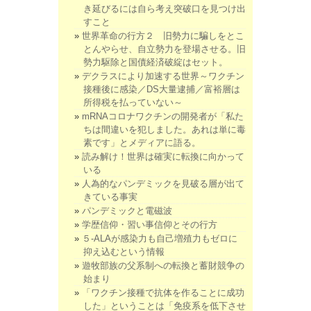
き延びるには自ら考え突破口を見つけ出
すこと
世界革命の行方２ 旧勢力に騙しをとこ
とんやらせ、自立勢力を登場させる。旧
勢力駆除と国債経済破綻はセット。
デクラスにより加速する世界～ワクチン
接種後に感染／DS大量逮捕／富裕層は
所得税を払っていない～
mRNAコロナワクチンの開発者が「私た
ちは間違いを犯しました。あれは単に毒
素です」とメディアに語る。
読み解け！世界は確実に転換に向かって
いる
人為的なパンデミックを見破る層が出て
きている事実
パンデミックと電磁波
学歴信仰・習い事信仰とその行方
５-ALAが感染力も自己増殖力もゼロに
抑え込むという情報
遊牧部族の父系制への転換と蓄財競争の
始まり
「ワクチン接種で抗体を作ることに成功
した」ということは「免疫系を低下させ