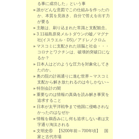
る事に成功した」という事
誰がどんな意図でこの仕組みを作ったの
か、本質を見抜き、自分で答えを出す力
が要る
主敵は、刷り込まれた常識と支配観念。
3.11福島原発メルトダウンの嘘／マグナ
社(イスラエル・DS)／アドレノクロム
マスコミに支配された頭脳と社会・・・
コロナとワクチンは、破壊的突破口にな
るか？
日本人はどのような圧力を対象化してき
たのか。
奥の院の計画通りに進む世界～マスコミ
支配から解き放たれるのは今しかない～
特別会計の闇
重要なのは情報の真偽を読み解き事実を
追求すること
日本が太平洋戦争まで他国に侵略されな
かったのはなぜか
情報を鵜呑みにし何も追求しない者は文
字通り淘汰される
文明史⑥ 【5200年前～700年頃】 国
家と古代市場