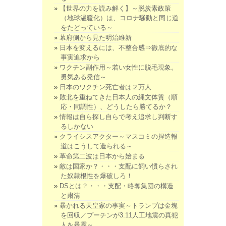
【世界の力を読み解く】～脱炭素政策
（地球温暖化）は、コロナ騒動と同じ道
をたどっている～
幕府側から見た明治維新
日本を変えるには、不整合感⇒徹底的な
事実追求から
ワクチン副作用～若い女性に脱毛現象。
勇気ある発信～
日本のワクチン死亡者は２万人
敗北を重ねてきた日本人の縄文体質（順
応・同調性）、どうしたら勝てるか？
情報は自ら探し自らで考え追求し判断す
るしかない
クライシスアクター～マスコミの捏造報
道はこうして造られる～
革命第二波は日本から始まる
敵は国家か？・・・支配に飼い慣らされ
た奴隷根性を爆破しろ！
DSとは？・・・支配・略奪集団の構造
と粛清
暴かれる天皇家の事実～トランプは金塊
を回収／プーチンが3.11人工地震の真犯
人を暴露～