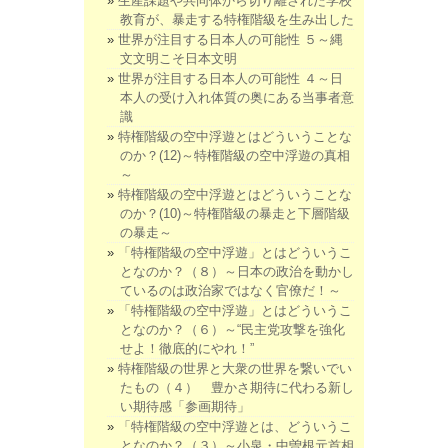
生産課題や共同体から切り離された学校
教育が、暴走する特権階級を生み出した
世界が注目する日本人の可能性 ５～縄
文文明こそ日本文明
世界が注目する日本人の可能性 ４～日
本人の受け入れ体質の奥にある当事者意
識
特権階級の空中浮遊とはどういうことな
のか？(12)～特権階級の空中浮遊の真相
～
特権階級の空中浮遊とはどういうことな
のか？(10)～特権階級の暴走と下層階級
の暴走～
「特権階級の空中浮遊」とはどういうこ
となのか？（８）～日本の政治を動かし
ているのは政治家ではなく官僚だ！～
「特権階級の空中浮遊」とはどういうこ
となのか？（６）～“民主党攻撃を強化
せよ！徹底的にやれ！”
特権階級の世界と大衆の世界を繋いでい
たもの（４） 豊かさ期待に代わる新し
い期待感「参画期待」
「特権階級の空中浮遊とは、どういうこ
となのか？（３）～小泉・中曽根元首相