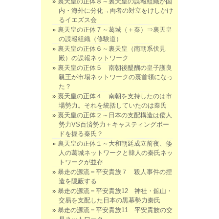
裏天皇の正体８～裏天皇の諜報組織が国
内・海外に分化→両者の対立をけしかけ
るイエズス会
裏天皇の正体７～葛城（＋秦）⇒裏天皇
の諜報組織（修験道）
裏天皇の正体６～裏天皇（南朝系伏見
殿）の諜報ネットワーク
裏天皇の正体５ 南朝後醍醐の皇子護良
親王が市場ネットワークの裏首領になっ
た？
裏天皇の正体４ 南朝を支持したのは市
場勢力。それを統括していたのは秦氏
裏天皇の正体２～日本の支配構造は倭人
勢力VS百済勢力＋キャスティングボー
ドを握る秦氏？
裏天皇の正体１～大和朝廷成立前夜、倭
人の葛城ネットワークと韓人の秦氏ネッ
トワークが並存
暴走の源流＝平安貴族７ 殺人事件の捏
造を隠蔽する
暴走の源流＝平安貴族12 神社・鉱山・
交易を支配した日本の黒幕勢力秦氏
暴走の源流＝平安貴族11 平安貴族の交