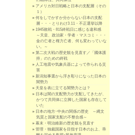
アメリカ対日戦略と日本の支配層（その
１）
何をしでかすか分からない日本の支配
層・・・とりわけ3.11・不正選挙以降
1945敗戦・815終戦日に感じる違和感
～天皇、政治家・学者・マスコミ・・・
金の亡者と権力亡者、何も変わっていな
い。～
第二次大戦の歴史観を見直す／「國体護
持」のための終戦
人工地震や気象兵器によって作られる災
害
新潟知事選から浮き彫りになった日本の
闇勢力
天皇を表に立てる闇勢力とは？
日本は闇の支配勢力が支配してきたが、
かつて共同体に立脚した国家も存在して
いた
日本の地方･中央の関係の歴史 ～縄文
気質と国家支配の不整合感～
幕末・明治維新の歴史観を見直す
管理・独裁国家を目指す日本のお上、乖
離を深める集団･民族意識