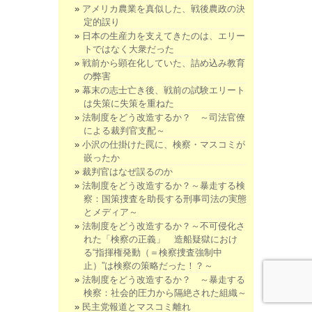
アメリカ農業を真似した、戦後農政の決
定的誤り
日本の生産力を支えてきたのは、エリー
トではなく大衆だった
戦前から顕在化していた、詰め込み教育
の弊害
幕末の志士亡き後、戦前の試験エリート
は失策に失策を重ねた
法制度をどう改造するか？ ～司法官僚
による裁判官支配～
小沢の仕掛けた罠に、検察・マスコミが
嵌ったか
裁判官はなぜ誤るのか
法制度をどう改造するか？～暴走する検
察：国策捜査を助長する刑事司法の実態
とメディア～
法制度をどう改造するか？～不可侵化さ
れた「検察の正義」 造船疑獄におけ
る“指揮権発動（＝検察捜査強制中
止）”は検察の策略だった！？～
法制度をどう改造するか？ ～暴走する
検察：社会的圧力から隔絶された組織～
民主党報道とマスコミ離れ