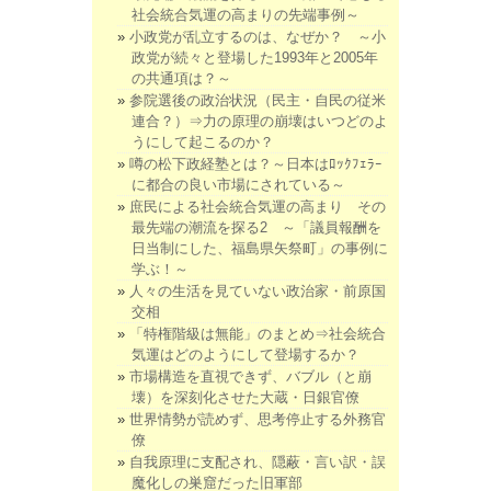
社会統合気運の高まりの先端事例～
小政党が乱立するのは、なぜか？ ～小
政党が続々と登場した1993年と2005年
の共通項は？～
参院選後の政治状況（民主・自民の従米
連合？）⇒力の原理の崩壊はいつどのよ
うにして起こるのか？
噂の松下政経塾とは？～日本はﾛｯｸﾌｪﾗｰ
に都合の良い市場にされている～
庶民による社会統合気運の高まり その
最先端の潮流を探る2 ～「議員報酬を
日当制にした、福島県矢祭町」の事例に
学ぶ！～
人々の生活を見ていない政治家・前原国
交相
「特権階級は無能」のまとめ⇒社会統合
気運はどのようにして登場するか？
市場構造を直視できず、バブル（と崩
壊）を深刻化させた大蔵・日銀官僚
世界情勢が読めず、思考停止する外務官
僚
自我原理に支配され、隠蔽・言い訳・誤
魔化しの巣窟だった旧軍部