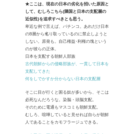
★ここは、現在の日本の劣化を招いた原因と
して、むしろこちら(隣国と日本の支配層の
近似性)を追求すべきとも思う。
卑近な例で言えば、パチンコ。あれだけ日本
のB層から毟り取っているのに禁止しようと
しない。原発も。自己権益･利権の塊という
のが彼らの正体。
日本を支配する朝鮮人部族
古代朝鮮からの侵略部族が、一貫して日本を
支配してきた
何をしでかすか分からない日本の支配層
そこに目が行くと困る奴が多いから、そこは
必死なんだろうな。染脳・頭脳支配。
そのために電通もマスコミも朝鮮支配。
むしろ、喧嘩していると見せれば自らが朝鮮
人であることをカモフラージュできる。