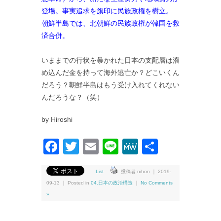
登場。
事実追求を旗印に民族政権を樹立。
朝鮮半島では、北朝鮮の民族政権が韓国を救
済合併。
いままでの行状を暴かれた日本の支配層は溜
め込んだ金を持って海外逃亡か？どこいくん
だろう？朝鮮半島はもう受け入れてくれない
んだろうな？（笑）
by Hiroshi
Facebook
Twitter
Email
Line
MeWe
共
有
List
投稿者 nihon ｜ 2019-
09-13 ｜ Posted in
04.日本の政治構造
｜
No Comments
»