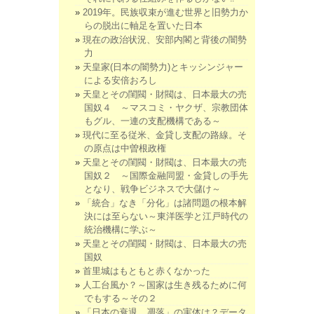
2019年。民族収束が進む世界と旧勢力か
らの脱出に軸足を置いた日本
現在の政治状況、安部内閣と背後の闇勢
力
天皇家(日本の闇勢力)とキッシンジャー
による安倍おろし
天皇とその閨閥・財閥は、日本最大の売
国奴４ ～マスコミ・ヤクザ、宗教団体
もグル、一連の支配機構である～
現代に至る従米、金貸し支配の路線。そ
の原点は中曽根政権
天皇とその閨閥・財閥は、日本最大の売
国奴２ ～国際金融同盟・金貸しの手先
となり、戦争ビジネスで大儲け～
「統合」なき「分化」は諸問題の根本解
決には至らない～東洋医学と江戸時代の
統治機構に学ぶ～
天皇とその閨閥・財閥は、日本最大の売
国奴
首里城はもともと赤くなかった
人工台風か？～国家は生き残るために何
でもする～その２
「日本の衰退、凋落」の実体は？データ