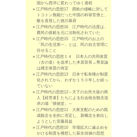
国から西洋に変わってゆく過程
江戸時代の思想17 西欧の侵略に対して
トコトン無能だった中国の科挙官僚と、
敵を直視した徳川幕府
江戸時代の思想16 江戸時代の法度は、
農民の規範を元に法制化されていた
江戸時代の思想15 江戸時代のお上の
「民の生活第一」とは、民の自主管理に
任せること
江戸時代の思想１４ 日本人の共同体質
（古の道）を追求した本居宣長→尊皇論
は縄文体質の肯定
江戸時代の思想13 日本で私有権が制度
化されてから、わずか１５０年しか経っ
ていない
江戸時代の思想12～天下の台所大坂の商
人【経営者】たちによる社会統合観念追
求の場「懐徳堂」～
江戸時代の思想11 大衆支配のための既
成観念を全的に否定し、新概念を創出し
ようとした安藤昌益
江戸時代の思想10 市場拡大に歯止めを
かける制度を構想した荻生徂徠の思想