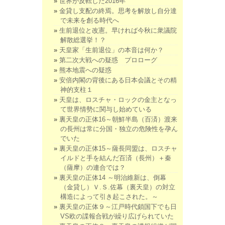
世界が反転した2016年
金貸し支配の終焉。思考を解放し自分達
で未来を創る時代へ
生前退位と改憲。早ければ今秋に衆議院
解散総選挙！？
天皇家「生前退位」の本音は何か？
第二次大戦への疑惑 プロローグ
熊本地震への疑惑
安倍内閣の背後にある日本会議とその精
神的支柱１
天皇は、ロスチャ・ロックの金主となっ
て世界情勢に関与し始めている
裏天皇の正体16～朝鮮半島（百済）渡来
の長州は常に分国・独立の危険性を孕ん
でいた
裏天皇の正体15～薩長同盟は、ロスチャ
イルドと手を結んだ百済（長州）＋秦
（薩摩）の連合では？
裏天皇の正体14 ～明治維新は、倒幕
（金貸し）Ｖ.Ｓ.佐幕（裏天皇）の対立
構造によって引き起こされた。～
裏天皇の正体９～江戸時代鎖国下でも日
VS欧の諜報合戦が繰り広げられていた