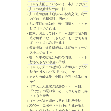
日本を支配しているのは日本人ではない
安倍の逮捕寸前の辞任劇
安倍退陣は経済崩壊への役者交代。次の
内閣は、危機管理内閣か？
力の原理の無効化、米中崩壊へ・・・そ
して日本の方向性
国家、お上って何？？ ～国家市場の構
造が鮮明になってきたが、お上は何もせ
ず、たちまち利権と化す～
極東情勢～連絡所爆破の北朝鮮とイージ
ス中止の日本～
在日米軍の撤退は時間の問題。・・・予
想もできない事態の予感。
日本人と天皇の起源③～豊臣政権は天皇
勢力が擁立した政権ではないか
アメリカ解体後、中国も分裂・解体に向
かう
日本人と天皇家の起源②・・「南朝」
「北朝」の覇権争いと、それらを陰で操
ってきた秦氏
ゴーンの逃走劇から見える世界情勢
2020年、思考停止とお上の劣化が進む。
それに代わる仕組みを作るしかない‼