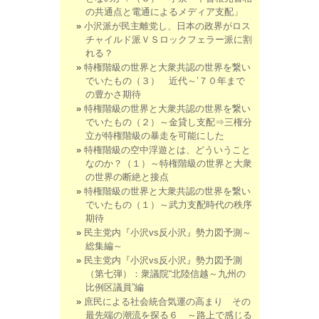
の共通点と電通によるメディア支配」
小沢派が民主離党し、日本の政界がロス
チャイルド派ＶＳロックフェラー派に割
れる？
特権階級の世界と大衆共認の世界を繋い
でいたもの（３） 近代～’７０年まで
の豊かさ期待
特権階級の世界と大衆共認の世界を繋い
でいたもの（２）～金貸し支配⇒三権分
立が特権階級の暴走を可能にした
特権階級の空中浮遊とは、どういうこと
なのか？（１）～特権階級の世界と大衆
の世界の断絶と接点
特権階級の世界と大衆共認の世界を繋い
でいたもの（１）～武力支配時代の秩序
期待
民主党内『小沢vs反小沢』勢力図予測～
総集編～
民主党内『小沢vs反小沢』勢力図予測
（第七弾）：衆議院“北陸信越～九州の
比例区議員”編
庶民による社会統合気運の高まり その
最先端の潮流を探る６ ～路上で感じる