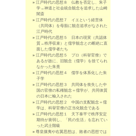
江戸時代の思想８ 仏教を否定し、朱子
学→神道と社会統合観念を追求した山崎
闇斎
江戸時代の思想７ イエという経営体
（共同体）を母胎に観念追求がなされた
江戸時代
江戸時代の思想５ 日本の現実（共認体
質→秩序収束）と儒学観念との断絶に直
面した儒学者たち
江戸時代の思想５ プロ（科挙官僚）で
あるが故に、旧観念（儒学）を捨てられ
なかった朱熹
江戸時代の思想４ 儒学を体系化した朱
子学
江戸時代の思想３ 共同体を喪失した中
国の官僚の私権観念＝儒学が、共同体質
の日本に輸入された
江戸時代の思想２ 中国の支配観念＝儒
学は、科挙官僚の正当化観念である
江戸時代の思想１ 天下泰平で秩序安定
期待が衰弱し、「民の生活」を忘れてい
った武士階級
尊皇攘夷や右翼思想は、敗者の思想では