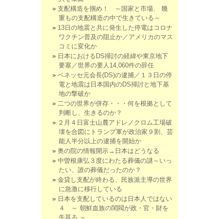
支配構造を掴め！ ～国家と市場、 幾
重もの支配構造の中で生きている～
13日の地震と共に発生した停電はコロナ
ワクチン普及の阻止か／アメリカのマス
コミに変化か
日本におけるDS掃討の経緯や東京地下
要塞／世界の要人14,060件の辞任
ベネッセ元会長(DS)の逮捕／１３日の停
電と地震は日本国内のDS掃討と地下基
地の撃破か
二つの世界が併存・・・何を根拠として
判断し、生きるのか？
２月４日富士山麓アドレノクロム工場破
壊を合図にトランプ軍が政治家９割、芸
能人半分以上の逮捕を開始か
奥の院の情報開示→日本はどうなる
中曽根康弘３度にわたる葬儀の謎～いっ
たい、誰の葬儀だったのか？
金貸し支配が終わる、民族派主導の世界
に急激に移行している
日本を支配しているのは日本人ではない
４ ～ 朝鮮血族の閨閥が政・官・財を
牛耳る ～