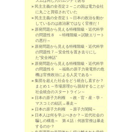
ズムは同じ穴のムジナである
民主主義の全否定２～この国は電力会社
に丸ごと買収されていた
民主主義の全否定１～日本の政治を動か
しているのは政治家ではなく官僚だ！
原発問題から見える特権階級・近代科学
の問題性８ ～特権階級＝試験エリート
の悪行～
原発問題から見える特権階級・近代科学
の問題性７～安全性を置き去りにし
た“安全神話”
原発問題から見える特権階級・近代科学
の問題性６ ～福島の原子力発電所の危
機は官僚政治による人災である～
集団を超えた社会をどう統合し直すか？
まとめ１～市場原理から脱却することが
社会統合のスタートライン～
日本の原子力利権 ～政・官・産・学・
マスコミの結託→暴走～
日本の原子力利権 ～原子力閨閥～
日本人は何を学ぶべきか？～近代社会の
騙しの構造～ 第４話：何故官僚は暴走
するのか？