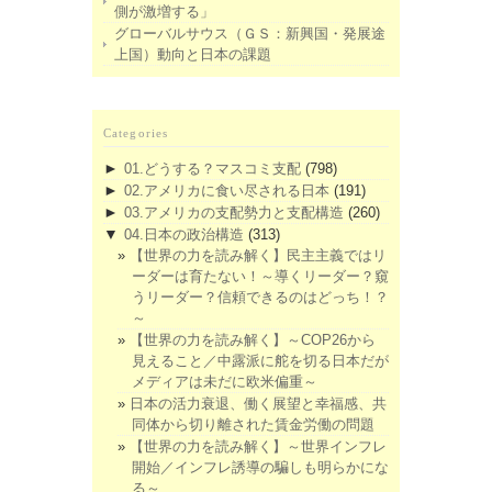
側が激増する」
グローバルサウス（ＧＳ：新興国・発展途
上国）動向と日本の課題
Categories
►
01.どうする？マスコミ支配
(798)
►
02.アメリカに食い尽される日本
(191)
►
03.アメリカの支配勢力と支配構造
(260)
▼
04.日本の政治構造
(313)
【世界の力を読み解く】民主主義ではリ
ーダーは育たない！～導くリーダー？窺
うリーダー？信頼できるのはどっち！？
～
【世界の力を読み解く】～COP26から
見えること／中露派に舵を切る日本だが
メディアは未だに欧米偏重～
日本の活力衰退、働く展望と幸福感、共
同体から切り離された賃金労働の問題
【世界の力を読み解く】～世界インフレ
開始／インフレ誘導の騙しも明らかにな
る～