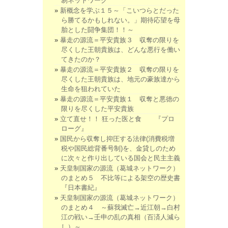
易ネットワーク
新概念を学ぶ１５～「こいつらとだった
ら勝てるかもしれない。」期待応望を母
胎とした闘争集団！！～
暴走の源流＝平安貴族３ 収奪の限りを
尽くした王朝貴族は、どんな悪行を働い
てきたのか？
暴走の源流＝平安貴族２ 収奪の限りを
尽くした王朝貴族は、地元の豪族達から
生命を狙われていた
暴走の源流＝平安貴族１ 収奪と悪徳の
限りを尽くした平安貴族
立て直せ！！ 狂った医と食 『プロ
ローグ』
国民から収奪し抑圧する法律(消費税増
税や国民総背番号制)を、金貸しのため
に次々と作り出している国会と民主主義
天皇制国家の源流（葛城ネットワーク）
のまとめ５ 不比等による架空の歴史書
『日本書紀』
天皇制国家の源流（葛城ネットワーク）
のまとめ４ ～蘇我滅亡→近江朝→白村
江の戦い→壬申の乱の真相（百済人減ら
し）～