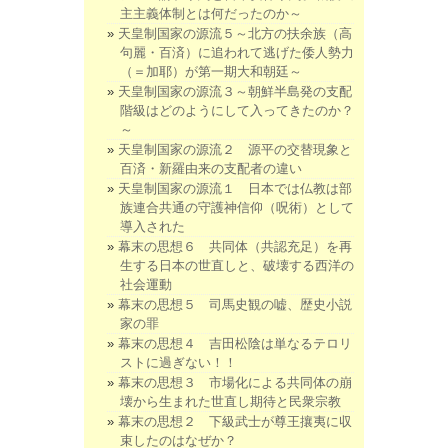
主主義体制とは何だったのか～
天皇制国家の源流５～北方の扶余族（高
句麗・百済）に追われて逃げた倭人勢力
（＝加耶）が第一期大和朝廷～
天皇制国家の源流３～朝鮮半島発の支配
階級はどのようにして入ってきたのか？
～
天皇制国家の源流２ 源平の交替現象と
百済・新羅由来の支配者の違い
天皇制国家の源流１ 日本では仏教は部
族連合共通の守護神信仰（呪術）として
導入された
幕末の思想６ 共同体（共認充足）を再
生する日本の世直しと、破壊する西洋の
社会運動
幕末の思想５ 司馬史観の嘘、歴史小説
家の罪
幕末の思想４ 吉田松陰は単なるテロリ
ストに過ぎない！！
幕末の思想３ 市場化による共同体の崩
壊から生まれた世直し期待と民衆宗教
幕末の思想２ 下級武士が尊王攘夷に収
束したのはなぜか？