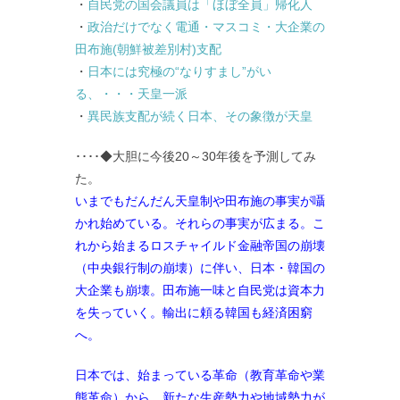
・
自民党の国会議員は「ほぼ全員」帰化人
・
政治だけでなく電通・マスコミ・大企業の
田布施(朝鮮被差別村)支配
・
日本には究極の“なりすまし”がい
る、・・・天皇一派
・
異民族支配が続く日本、その象徴が天皇
････◆大胆に今後20～30年後を予測してみ
た。
いまでもだんだん天皇制や田布施の事実が囁
かれ始めている。それらの事実が広まる。
こ
れから始まるロスチャイルド金融帝国の崩壊
（中央銀行制の崩壊）に伴い、日本・韓国の
大企業も崩壊。
田布施一味と自民党は資本力
を失っていく。輸出に頼る韓国も経済困窮
へ。
日本では、始まっている革命（教育革命や業
態革命）から、新たな生産勢力や地域勢力が