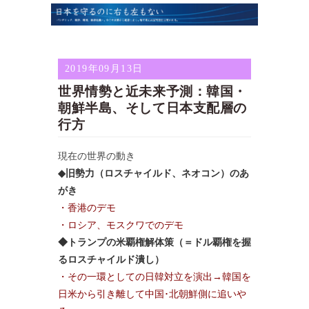
2019年09月13日
世界情勢と近未来予測：韓国・
朝鮮半島、そして日本支配層の
行方
現在の世界の動き
◆旧勢力（ロスチャイルド、ネオコン）のあ
がき
・香港のデモ
・ロシア、モスクワでのデモ
◆トランプの米覇権解体策（＝ドル覇権を握
るロスチャイルド潰し）
・その一環としての日韓対立を演出→韓国を
日米から引き離して中国･北朝鮮側に追いや