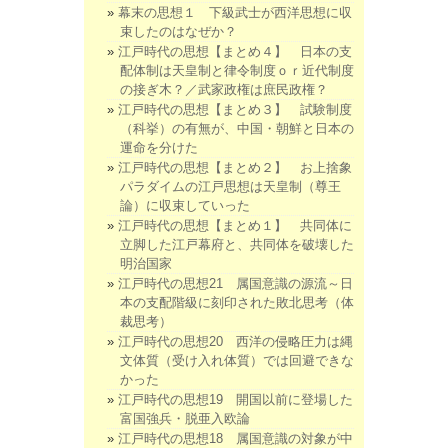
幕末の思想１ 下級武士が西洋思想に収
束したのはなぜか？
江戸時代の思想【まとめ４】 日本の支
配体制は天皇制と律令制度ｏｒ近代制度
の接ぎ木？／武家政権は庶民政権？
江戸時代の思想【まとめ３】 試験制度
（科挙）の有無が、中国・朝鮮と日本の
運命を分けた
江戸時代の思想【まとめ２】 お上捨象
パラダイムの江戸思想は天皇制（尊王
論）に収束していった
江戸時代の思想【まとめ１】 共同体に
立脚した江戸幕府と、共同体を破壊した
明治国家
江戸時代の思想21 属国意識の源流～日
本の支配階級に刻印された敗北思考（体
裁思考）
江戸時代の思想20 西洋の侵略圧力は縄
文体質（受け入れ体質）では回避できな
かった
江戸時代の思想19 開国以前に登場した
富国強兵・脱亜入欧論
江戸時代の思想18 属国意識の対象が中