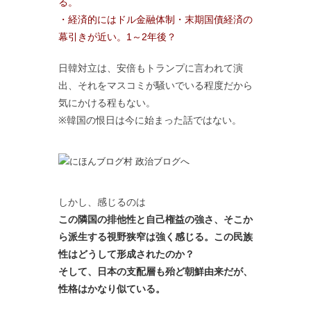
る。
・経済的にはドル金融体制・末期国債経済の
幕引きが近い。1～2年後？
日韓対立は、安倍もトランプに言われて演
出、それをマスコミが騒いでいる程度だから
気にかける程もない。
※韓国の恨日は今に始まった話ではない。
しかし、感じるのは
この隣国の排他性と自己権益の強さ、そこか
ら派生する視野狭窄は強く感じる。この民族
性はどうして形成されたのか？
そして、日本の支配層も殆ど朝鮮由来だが、
性格はかなり似ている。