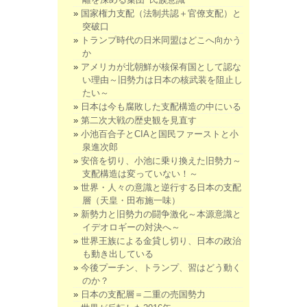
国家権力支配（法制共認＋官僚支配）と
突破口
トランプ時代の日米同盟はどこへ向かう
か
アメリカが北朝鮮が核保有国として認な
い理由～旧勢力は日本の核武装を阻止し
たい～
日本は今も腐敗した支配構造の中にいる
第二次大戦の歴史観を見直す
小池百合子とCIAと国民ファーストと小
泉進次郎
安倍を切り、小池に乗り換えた旧勢力～
支配構造は変っていない！～
世界・人々の意識と逆行する日本の支配
層（天皇・田布施一味）
新勢力と旧勢力の闘争激化～本源意識と
イデオロギーの対決へ～
世界王族による金貸し切り、日本の政治
も動き出している
今後プーチン、トランプ、習はどう動く
のか？
日本の支配層＝二重の売国勢力