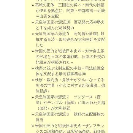
葛城の正体 三国志の呉ｏｒ秦代の徐福
が伊豆を拠点に、関東・中部東海～近畿
～出雲を支配
天皇制国家の源流10 百済発の応神勢力
と手を組んだ葛城勢力
天皇制国家の源流９ 高句麗や新羅に対
抗する百済・加耶連合が大和朝廷を支配
した
米国の圧力と戦後日本史８～対米自主派
の登場と日本の米露戦略。日本の外交の
枠組みが構築された～
検察と並ぶ法制支配の中核＝司法組織全
体を支配する最高裁事務総局
検察・裁判所・弁護士がグルになってる
司法の世界（小沢に対する起訴議決→強
制起訴）
天皇制国家の源流７ ツングース（百
済）やモンゴル（新羅）に追われた呉越
（伽耶）が大和朝廷
天皇制国家の源流６ 朝鮮の支配部族の
源流
米国の圧力と戦後日本史６ ~サンフラン
シスコ講和条約と日米安保条約。戦後民