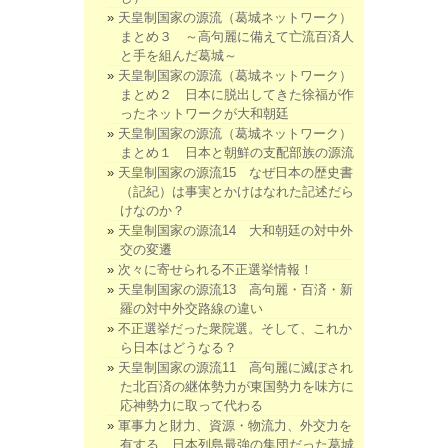
天皇制国家の源流（葛城ネットワーク）
まとめ３ ～高句麗に備えて亡流百済人
と手を組んだ葛城～
天皇制国家の源流（葛城ネットワーク）
まとめ２ 日本に脱出してきた徐福が作
ったネットワークが大和朝廷
天皇制国家の源流（葛城ネットワーク）
まとめ１ 日本と朝鮮の支配部族の源流
天皇制国家の源流15 なぜ日本の歴史書
（記紀）は事実とかけはなれた記述だら
けなのか？
天皇制国家の源流14 大和朝廷の対中外
交の変遷
次々に寄せられる不正選挙情報！
天皇制国家の源流13 高句麗・百済・新
羅の対中外交路線の違い
不正選挙だった衆院選。そして、これか
ら日本はどうなる？
天皇制国家の源流11 高句麗に滅ぼされ
た北百済の継体勢力が東国勢力を味方に
応神勢力に取って代わる
軍事力と財力、資源・物流力、外交力を
有する、日本列島最強の集団だった葛城