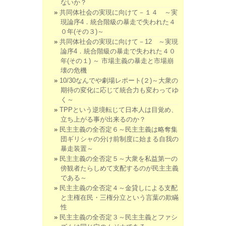
ないか？
共同体社会の実現に向けて－１４ ～実
現論序4．統合階級の暴走で失われた４
０年(その３)～
共同体社会の実現に向けて－12 ～実現
論序4．統合階級の暴走で失われた４０
年(その１) ～ 市場主義の暴走と市場崩
壊の危機
10/30なんでや劇場レポート(２)～大衆の
期待の変化に応じて統合力も変わってゆ
く～
TPPという逆境転じて日本人は目覚め、
立ち上がる事が出来るのか？
民主主義の全否定６～民主主義は略奪集
団ギリシャの分け前制度に始まる自我の
暴走装置～
民主主義の全否定５～大衆を私益第一の
傍観者たらしめて支配するのが民主主義
である～
民主主義の全否定４～金貸しによる支配
と主権在民・三権分立という言葉の欺瞞
性
民主主義の全否定３～民主主義とファシ