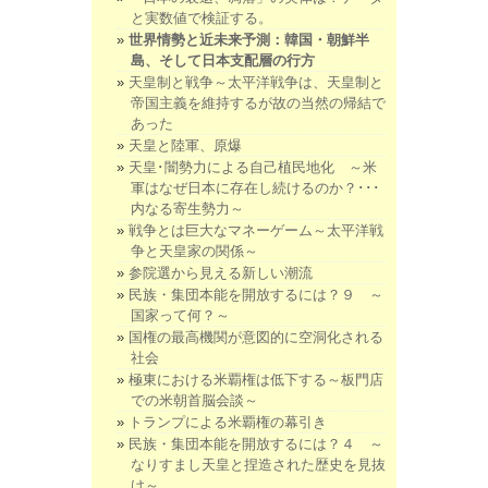
と実数値で検証する。
世界情勢と近未来予測：韓国・朝鮮半
島、そして日本支配層の行方
天皇制と戦争～太平洋戦争は、天皇制と
帝国主義を維持するが故の当然の帰結で
あった
天皇と陸軍、原爆
天皇･闇勢力による自己植民地化 ～米
軍はなぜ日本に存在し続けるのか？･･･
内なる寄生勢力～
戦争とは巨大なマネーゲーム～太平洋戦
争と天皇家の関係～
参院選から見える新しい潮流
民族・集団本能を開放するには？９ ～
国家って何？～
国権の最高機関が意図的に空洞化される
社会
極東における米覇権は低下する～板門店
での米朝首脳会談～
トランプによる米覇権の幕引き
民族・集団本能を開放するには？４ ～
なりすまし天皇と捏造された歴史を見抜
け～