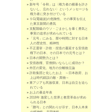
新年号「令和」は〈権力者の横暴を許さ
ないし、忘れない〉というメッセージを
権力者に突き付けている
５G(電磁波)の危険性。その事実を伝え
た東京新聞の勇気
支配階級のウソ・ごまかしを暴く勇気と
事実の追求が求められている
「元号」にみる、暦や時間に対する日本
人の歴史性、精神性
不正選挙・詐欺・捏造の蔓延する安倍政
権下の日本、その日本での元号とは？
日本の闇勢力とは？
安倍政権、官僚飼いならしに成功か？
外圧の変化、地方の分離独立論
詐欺集団と化したお上 ～日本政府、お
上は時代錯誤の敵・異物～
東アジアも民族収束、日本は自立を迫ら
れている
お上の暴走年表
2018年 激変した世界と教育革命が求め
られる日本
「贈与」との関わりが示す、日本人本来
の精神性、共同体性