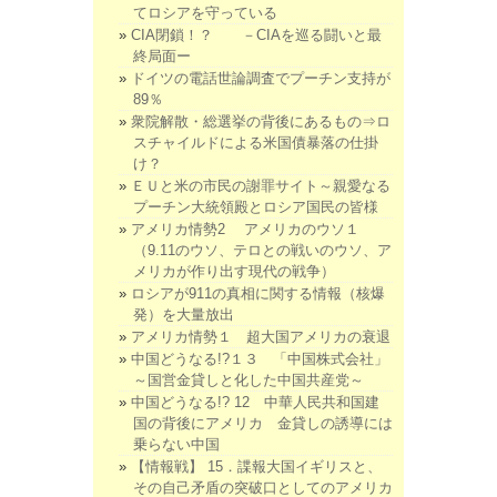
てロシアを守っている
CIA閉鎖！？ －CIAを巡る闘いと最
終局面ー
ドイツの電話世論調査でプーチン支持が
89％
衆院解散・総選挙の背後にあるもの⇒ロ
スチャイルドによる米国債暴落の仕掛
け？
ＥＵと米の市民の謝罪サイト～親愛なる
プーチン大統領殿とロシア国民の皆様
アメリカ情勢2 アメリカのウソ１
（9.11のウソ、テロとの戦いのウソ、ア
メリカが作り出す現代の戦争）
ロシアが911の真相に関する情報（核爆
発）を大量放出
アメリカ情勢１ 超大国アメリカの衰退
中国どうなる!?１３ 「中国株式会社」
～国営金貸しと化した中国共産党～
中国どうなる!? 12 中華人民共和国建
国の背後にアメリカ 金貸しの誘導には
乗らない中国
【情報戦】 15．諜報大国イギリスと、
その自己矛盾の突破口としてのアメリカ