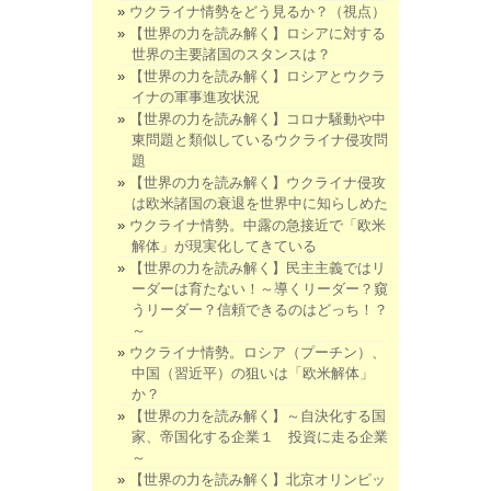
ウクライナ情勢をどう見るか？（視点）
【世界の力を読み解く】ロシアに対する
世界の主要諸国のスタンスは？
【世界の力を読み解く】ロシアとウクラ
イナの軍事進攻状況
【世界の力を読み解く】コロナ騒動や中
東問題と類似しているウクライナ侵攻問
題
【世界の力を読み解く】ウクライナ侵攻
は欧米諸国の衰退を世界中に知らしめた
ウクライナ情勢。中露の急接近で「欧米
解体」が現実化してきている
【世界の力を読み解く】民主主義ではリ
ーダーは育たない！～導くリーダー？窺
うリーダー？信頼できるのはどっち！？
～
ウクライナ情勢。ロシア（プーチン）、
中国（習近平）の狙いは「欧米解体」
か？
【世界の力を読み解く】～自決化する国
家、帝国化する企業１ 投資に走る企業
～
【世界の力を読み解く】北京オリンピッ