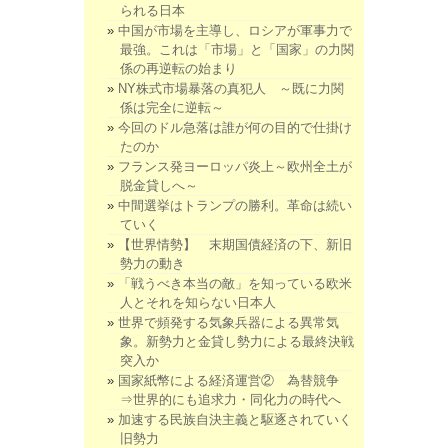
られる日本
中国が市場を主導し、ロシアが軍事力で
最強。これは「市場」と「国家」の力関
係の再逆転の始まり
NY株式市場暴落の真犯人 ～既に力関
係は完全に逆転～
今回のドル急落は誰が何の目的で仕掛け
たのか
フランス発ヨーロッパ炎上～欧州全土が
脱金貸しへ～
中間選挙はトランプの勝利。革命は続い
ていく
【世界情勢】 末期国債経済の下、新旧
勢力の動き
「戦うべき本当の敵」を知っている欧米
人とそれを知らない日本人
世界で頻発する気象兵器による異常気
象。新勢力と金貸し勢力による最終決戦
突入か
国家紙幣による経済運営② 為替競争
⇒世界的にも追求力・同化力の時代へ
加速する民族自決主義と駆逐されていく
旧勢力