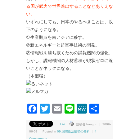
る国が武力で世界進出することなどありえな
い。
いずれにしても、日本のやるべきことは、以
下のようになる。
①生産拠点を南アジアに移す。
②新エネルギーと超軍事技術の開発。
③情報戦を勝ち抜くための諜報機関の強化。
しかし、諜報機関の人材蓄積が現状ゼロに近
いことがネックになる。
（本郷猛）
Facebook
Twitter
Email
Line
MeWe
共
有
List
投稿者 hongou ｜ 2009-
06-08 ｜ Posted in
09.国際政治情勢の分析
｜
4
Comments »