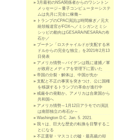
3月最初のNSA関係者からのワシントン
メッセージ～量子コンピューターシステ
ムは先月に完全に稼働～
トランプのCPAC演説は時間稼ぎ／元大
統領報道官がFOXへ／ミシガンとミシ
シッピの動向はGESARA/NESARAの布
石か／
プーチン「ロスチャイルドが支配する米
ドルからの完全な独立」を2021年2月13
日発表
アメリカ情勢～バイデンは既に逮捕／軍
が政府とメディアを管理下に置いた
帝国の分裂・解体は、中国が先か
支配と不正の事実を突きつけ、公に国権
を移譲するトランプの革命が進行中
戒厳令の発動か。アメリカは合衆国から
共和国へ
アメリカ情勢～1月12日アラモでの演説
は南部独立の布石か～
Washington D.C. Jan. 5. 2021.
我々は、巨大な歴史の転換を目撃するこ
とになる
不正選挙・マスコミの嘘・最高裁の却