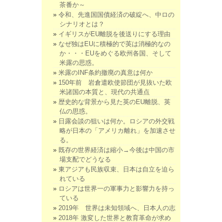
茶番か～
令和、先進国国債経済の破綻へ、中ロの
シナリオとは？
イギリスがEU離脱を後送りにする理由
なぜ独はEUに積極的で英は消極的なの
か・・・EUをめぐる欧州各国、そして
米露の思惑。
米露のINF条約撤廃の真意は何か
150年前 岩倉遣欧使節団が見抜いた欧
米諸国の本質と、現代の共通点
歴史的な背景から見た英のEU離脱、英
仏の思惑。
日露会談の狙いは何か。ロシアの外交戦
略が日本の「アメリカ離れ」を加速させ
る。
既存の世界経済は縮小→今後は中国の市
場支配でどうなる
東アジアも民族収束、日本は自立を迫ら
れている
ロシアは世界一の軍事力と影響力を持っ
ている
2019年 世界は未知領域へ、日本人の志
2018年 激変した世界と教育革命が求め