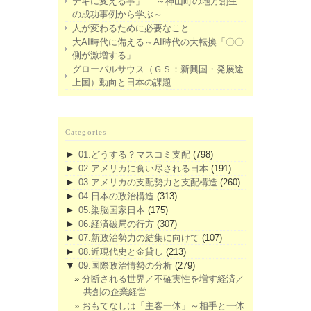
テキに変える事」 ～神山町の地方創生
の成功事例から学ぶ～
人が変わるために必要なこと
大AI時代に備える～AI時代の大転換「〇〇
側が激増する」
グローバルサウス（ＧＳ：新興国・発展途
上国）動向と日本の課題
Categories
►
01.どうする？マスコミ支配
(798)
►
02.アメリカに食い尽される日本
(191)
►
03.アメリカの支配勢力と支配構造
(260)
►
04.日本の政治構造
(313)
►
05.染脳国家日本
(175)
►
06.経済破局の行方
(307)
►
07.新政治勢力の結集に向けて
(107)
►
08.近現代史と金貸し
(213)
▼
09.国際政治情勢の分析
(279)
分断される世界／不確実性を増す経済／
共創の企業経営
おもてなしは「主客一体」～相手と一体