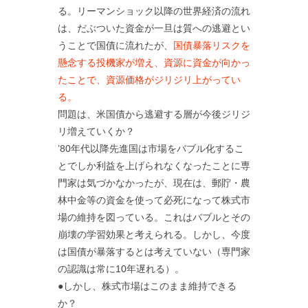
る。リーマンショック以降の世界経済の流れ
は、だぶついた資金が一旦は質への逃避とい
うことで国債に流れたが、
国債暴落リスクを
懸念する投機家が増え、資源に資金が向かっ
たことで、資源価格がジリジリ上がってい
る。
問題は、米国債から逃避する層が今後ジリジ
リ増えていくか？
’80年代以降先進国は市場をバブル化するこ
とでしか利益を上げられなくなったことに専
門家は気づかなかったが、現在は、郵貯・農
林中金等の資金を使って必死になって株式市
場の維持を図っている。これはバブルとその
崩壊の学習効果と考えられる。しかし、今度
は国債が暴落するとは考えていない（専門家
の認識は常に10年遅れる）。
●しかし、株式市場はこのまま維持できる
か？