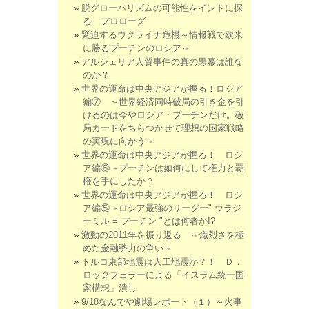
脱グローバリズムの可能性をインドに探
る プロローグ
緊迫するウクライナ危機～情報戦で欧米
に勝るプーチンのロシア～
アルジェリア人質事件の真の黒幕は誰な
のか？
世界の運命は中央アジアが握る！ロシア
編⑦ ～世界経済同時破局の引き金を引
けるのは今やロシア・プーチンだけ。破
局カードをちらつかせて理想の国家戦略
の実現に向かう～
世界の運命は中央アジアが握る！ ロシ
ア編⑥～プーチンは如何にして権力と覇
権を手にしたか？
世界の運命は中央アジアが握る！ ロシ
ア編⑤～ロシア最強のリーダー" ウラジ
ーミル = プーチン "とは何者か!?
激動の2011年を振り返る ～熾烈さを極
めた金融勢力の争い～
トルコ東部地震は人工地震か？！ Ｄ．
ロックフェラーによる「イスラム統一国
家構想」潰し
9/18なんでや劇場レポート（１）～火事