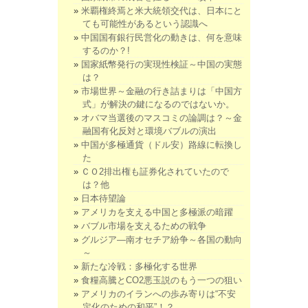
米覇権終焉と米大統領交代は、日本にと
ても可能性があるという認識へ
中国国有銀行民営化の動きは、何を意味
するのか？!
国家紙幣発行の実現性検証～中国の実態
は？
市場世界～金融の行き詰まりは「中国方
式」が解決の鍵になるのではないか。
オバマ当選後のマスコミの論調は？～金
融国有化反対と環境バブルの演出
中国が多極通貨（ドル安）路線に転換し
た
ＣＯ2排出権も証券化されていたので
は？他
日本待望論
アメリカを支える中国と多極派の暗躍
バブル市場を支えるための戦争
グルジア―南オセチア紛争～各国の動向
～
新たな冷戦：多極化する世界
食糧高騰とCO2悪玉説のもう一つの狙い
アメリカのイランへの歩み寄りは“不安
定化のための和平”！？