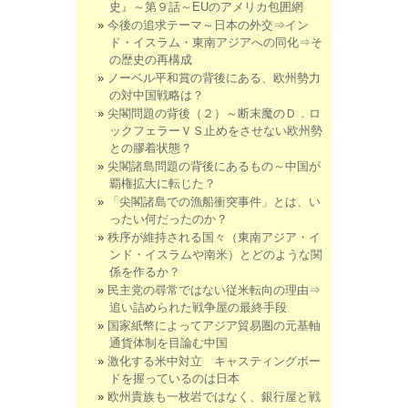
史』～第９話～EUのアメリカ包囲網
今後の追求テーマ～日本の外交⇒イン
ド・イスラム・東南アジアへの同化⇒そ
の歴史の再構成
ノーベル平和賞の背後にある、欧州勢力
の対中国戦略は？
尖閣問題の背後（２）～断末魔のＤ．ロ
ックフェラーＶＳ止めをさせない欧州勢
との膠着状態？
尖閣諸島問題の背後にあるもの～中国が
覇権拡大に転じた？
「尖閣諸島での漁船衝突事件」とは、い
ったい何だったのか？
秩序が維持される国々（東南アジア・イ
ンド・イスラムや南米）とどのような関
係を作るか？
民主党の尋常ではない従米転向の理由⇒
追い詰められた戦争屋の最終手段
国家紙幣によってアジア貿易圏の元基軸
通貨体制を目論む中国
激化する米中対立 キャスティングボー
ドを握っているのは日本
欧州貴族も一枚岩ではなく、銀行屋と戦