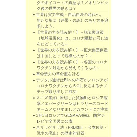
クのボイコットの真意は？／オリンピッ
ク後の世界の動きは？
世界は実力主義・自治自決の時代へ。
新たな集団（連帯・共認）のあり方を追
求しよう。
【世界の力を読み解く】～脱炭素政策
（地球温暖化）は、コロナ騒動と同じ道
をたどっている～
【世界の力を読み解く】～恒大集団倒産
は中国にとって危機なのか？～
【世界の力を読み解く】～各国のコロナ
ワクチン対応から見えてくるもの～
革命勢力の革命度を計る
デジタル通貨はBIへの布石か／ロシアが
コロナワクチンから５Gに反応するナノ
チップ取り出しに成功
スエズ運河に座礁した貨物船とロシア艦
隊／エバーグリーンはヒラリーのコード
ネーム／なりすましアカウントにご注意
3月3日ロシアでGESARA発動。国営テ
レビで全国民に公表
ネサラゲサラ法（FRB廃止・金本位制・
戦争の廃止）の歴史的背景