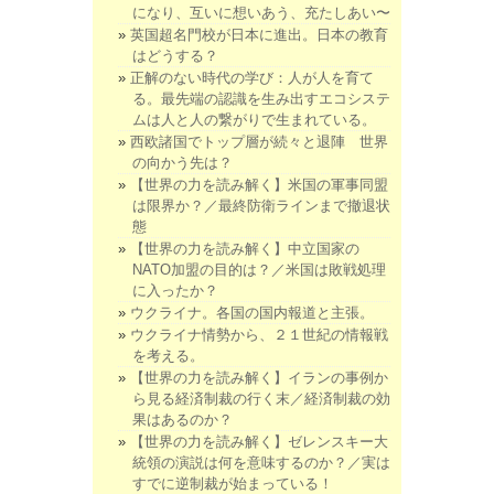
になり、互いに想いあう、充たしあい〜
英国超名門校が日本に進出。日本の教育
はどうする？
正解のない時代の学び：人が人を育て
る。最先端の認識を生み出すエコシステ
ムは人と人の繋がりで生まれている。
西欧諸国でトップ層が続々と退陣 世界
の向かう先は？
【世界の力を読み解く】米国の軍事同盟
は限界か？／最終防衛ラインまで撤退状
態
【世界の力を読み解く】中立国家の
NATO加盟の目的は？／米国は敗戦処理
に入ったか？
ウクライナ。各国の国内報道と主張。
ウクライナ情勢から、２１世紀の情報戦
を考える。
【世界の力を読み解く】イランの事例か
ら見る経済制裁の行く末／経済制裁の効
果はあるのか？
【世界の力を読み解く】ゼレンスキー大
統領の演説は何を意味するのか？／実は
すでに逆制裁が始まっている！