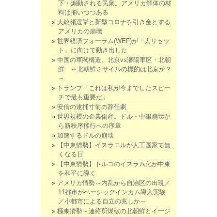
下・煽動される民衆。アメリカ解体の材
料は揃いつつある
大統領選挙と新型コロナを引き金とする
アメリカの崩壊
世界経済フォーラム(WEF)が「大リセッ
ト」に向けて動き出した
中国の軍閥構造、北京vs瀋陽軍区・北朝
鮮 ～北朝鮮ミサイルの標的は北京か？
～
トランプ「これは私が今までしたスピー
チで最も重要だ」
安倍の逮捕寸前の辞任劇
世界規模の企業倒産。ドル・中銀崩壊か
ら新秩序移行への序章
加速するドルの崩壊
【中東情勢】イスラエルが人工国家で無
くなる日
【中東情勢】トルコのイスラム化が中東
を和平に導く
アメリカ情勢～内乱から自治区の出現／
11都市がベーシックインカム導入実験
／小都市による自立の兆しか～
極東情勢～連絡所爆破の北朝鮮とイージ