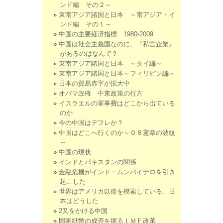
ンド編 その２～
東南アジア諸国と日本 ～南アジア・イ
ンド編 その１～
中国の主要経済指標 1980-2009
中国は社会主義国なのに、『私営企業』
があるのはなんで？
東南アジア諸国と日本 ～タイ編～
東南アジア諸国と日本～フィリピン編～
日本の貿易赤字が拡大中
オバマ政権 中東政策の行方
イスラエルの軍事費はどこから出ている
のか
今の中国はデフレか？
中国はどこへ行くのか～０８憲章の波紋
～
中国の現状
インドとパキスタンの関係
金融危機がインド・ムンバイテロを引き
起こした
世界はアメリカ以後を模索している、日
本はどうした
2又をかける中国
国家紙幣の成否を握るＩＭＦ改革