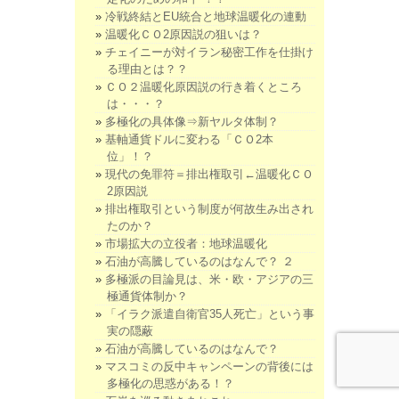
冷戦終結とEU統合と地球温暖化の連動
温暖化ＣＯ2原因説の狙いは？
チェイニーが対イラン秘密工作を仕掛け
る理由とは？？
ＣＯ２温暖化原因説の行き着くところ
は・・・？
多極化の具体像⇒新ヤルタ体制？
基軸通貨ドルに変わる「ＣＯ2本
位」！？
現代の免罪符＝排出権取引←温暖化ＣＯ
2原因説
排出権取引という制度が何故生み出され
たのか？
市場拡大の立役者：地球温暖化
石油が高騰しているのはなんで？ ２
多極派の目論見は、米・欧・アジアの三
極通貨体制か？
「イラク派遣自衛官35人死亡」という事
実の隠蔽
石油が高騰しているのはなんで？
マスコミの反中キャンペーンの背後には
多極化の思惑がある！？