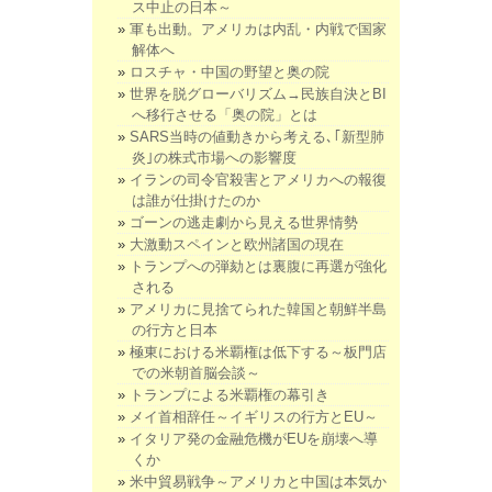
ス中止の日本～
軍も出動。アメリカは内乱・内戦で国家
解体へ
ロスチャ・中国の野望と奥の院
世界を脱グローバリズム→民族自決とBI
へ移行させる「奥の院」とは
SARS当時の値動きから考える､｢新型肺
炎｣の株式市場への影響度
イランの司令官殺害とアメリカへの報復
は誰が仕掛けたのか
ゴーンの逃走劇から見える世界情勢
大激動スペインと欧州諸国の現在
トランプへの弾劾とは裏腹に再選が強化
される
アメリカに見捨てられた韓国と朝鮮半島
の行方と日本
極東における米覇権は低下する～板門店
での米朝首脳会談～
トランプによる米覇権の幕引き
メイ首相辞任～イギリスの行方とEU～
イタリア発の金融危機がEUを崩壊へ導
くか
米中貿易戦争～アメリカと中国は本気か