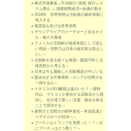
株式市場暴落→中央銀行･国債･銀行シス
テム廃止 → 国家紙幣経済へ転換の動き
2018年 世界情勢は大転換の最終局面に
突入する
風雲急を告げる世界情勢
サウジアラビアのクーデターと迫るオイ
ル・株の大暴落
アメリカが北朝鮮が核保有国として認な
い理由～旧勢力は日本の核武装を阻止し
たい～
北朝鮮を巡る様々な憶測～建国70年と主
体思想から考える～
日本は今も腐敗した支配構造の中にいる
緊迫化する中東情勢～ロシアが旧勢力を
一掃するか～
イギリスのEU離脱は遠のいた？～新時
代は、マスコミが発信する旧観念から脱
却し、自分達で新しい言葉・観念を創る
ことで実現する～
新勢力と旧勢力の闘争激化～本源意識と
イデオロギーの対決へ～
プーチンはトランプを見限った！？～次
にプーチンはどう動く？～