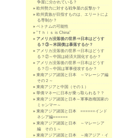
争屋に分かれている？
欧州勢力に対する戦争屋の反撃か？
欧州貴族が目指すものは、エリートによ
る専制か？
ベトナムの可能性
”Ｔｈｉｓ is China”
アメリカ没落後の世界⇒日本はどうす
る？③～米国債は暴落するか？
アメリカ没落後の世界⇒日本はどうす
る？②～中国は経済大国化するか？
アメリカ没落後の世界⇒日本はどうす
る？①～中国は軍事侵攻するか？
東南アジア諸国と日本 ～マレーシア編
その２～
東南アジアと中国（その１）
華僑マネーに日本が乗っ取られる？？
東南アジア諸国と日本～軍事政権国家の
ミャンマー～
東南アジア諸国と日本 ======インド
ネシア編======
東南アジア諸国と日本 ～マレーシア
編 その１～
東南アジア諸国と日本 ～南アジア・イ