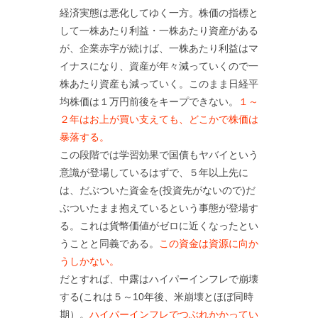
経済実態は悪化してゆく一方。株価の指標と
して一株あたり利益・一株あたり資産がある
が、企業赤字が続けば、一株あたり利益はマ
イナスになり、資産が年々減っていくので一
株あたり資産も減っていく。このまま日経平
均株価は１万円前後をキープできない。
１～
２年はお上が買い支えても、どこかで株価は
暴落する。
この段階では学習効果で国債もヤバイという
意識が登場しているはずで、５年以上先に
は、だぶついた資金を(投資先がないので)だ
ぶついたまま抱えているという事態が登場す
る。これは貨幣価値がゼロに近くなったとい
うことと同義である。
この資金は資源に向か
うしかない。
だとすれば、中露はハイパーインフレで崩壊
する(これは５～10年後、米崩壊とほぼ同時
期）。
ハイパーインフレでつぶれかかってい