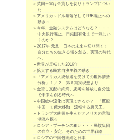
英国王室は金貸しを切りトランプについ
た
アメリカ～ドル暴落そしてFRB廃止への
動き～
今年、金融システムはどうなる？・・・
中央銀行廃止、日銀国有化まで一気にい
くのか？
2017年 元旦 日本の未来を切り開く！
自分たちの生きる場を創る、実現の時代
へ。
世界が反転した2016年
拡大する民族自決主義の動き
「アメリカ大統領選を受けての世界情勢
分析」１／２ 第６期実現塾より
金貸し支配の終焉。思考を解放し自分達
で未来を創る時代へ
中国総中流化は実現できるか？ 「巨龍
中国 １億大移動 流転する農民工」
トランプ大統領を生んだアメリカの意識
潮流を探る
ロシア・プーチンの狙い・・・民族集団
の自立・安定、そのための世界戦略
ロシアの中国包囲網と日本