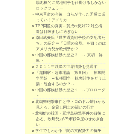
場泥棒的に局地戦争を仕掛けるしかない
ロックフェラー
中東革命の今後 自らが作った矛盾に嵌
っていくアメリカ
TPP問題の真実～賛成or反対?? 対立構
造は目眩ましに過ぎない
原田武夫氏『世界通貨戦争後の支配者た
ち』の紹介⇒「日華の金塊」を狙うのは
アメリカ勢か欧州勢か？
中国の部族移動の歴史３ ～ 東胡－鮮
卑 ～
２０１１年以降の世界情勢を見通す
「超国家・超市場論 第８回」 掠奪闘
争開始 ～私権闘争・掠奪闘争をどう止
揚・統合するのか？～
中国の部族移動の歴史１ ～プロローグ
～
北朝鮮砲撃事件と中・ロのドル離れから
見える、金貸し同士の闘いの行方
北朝鮮の韓国・延坪島砲撃事件の背後に
ある、欧州勢力VS米戦争屋のせめぎ合
い
学生でもわかる『闇の支配勢力の抗争