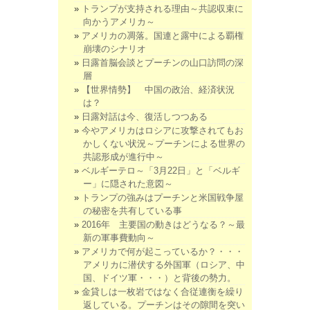
トランプが支持される理由～共認収束に
向かうアメリカ～
アメリカの凋落。国連と露中による覇権
崩壊のシナリオ
日露首脳会談とプーチンの山口訪問の深
層
【世界情勢】 中国の政治、経済状況
は？
日露対話は今、復活しつつある
今やアメリカはロシアに攻撃されてもお
かしくない状況～プーチンによる世界の
共認形成が進行中～
ベルギーテロ～「3月22日」と「ベルギ
ー」に隠された意図～
トランプの強みはプーチンと米国戦争屋
の秘密を共有している事
2016年 主要国の動きはどうなる？～最
新の軍事費動向～
アメリカで何が起こっているか？・・・
アメリカに潜伏する外国軍（ロシア、中
国、ドイツ軍・・・）と背後の勢力。
金貸しは一枚岩ではなく合従連衡を繰り
返している。プーチンはその隙間を突い