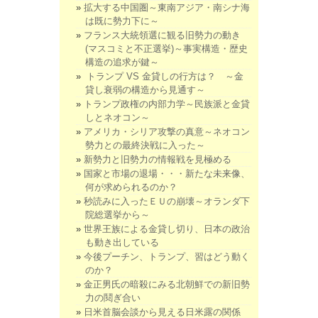
拡大する中国圏～東南アジア・南シナ海
は既に勢力下に～
フランス大統領選に観る旧勢力の動き
(マスコミと不正選挙)～事実構造・歴史
構造の追求が鍵～
トランプ VS 金貸しの行方は？ ～金
貸し衰弱の構造から見通す～
トランプ政権の内部力学～民族派と金貸
しとネオコン～
アメリカ・シリア攻撃の真意～ネオコン
勢力との最終決戦に入った～
新勢力と旧勢力の情報戦を見極める
国家と市場の退場・・・新たな未来像、
何が求められるのか？
秒読みに入ったＥＵの崩壊～オランダ下
院総選挙から～
世界王族による金貸し切り、日本の政治
も動き出している
今後プーチン、トランプ、習はどう動く
のか？
金正男氏の暗殺にみる北朝鮮での新旧勢
力の鬩ぎ合い
日米首脳会談から見える日米露の関係