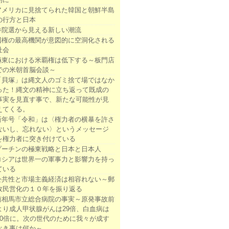
アメリカに見捨てられた韓国と朝鮮半島
の行方と日本
参院選から見える新しい潮流
国権の最高機関が意図的に空洞化される
社会
極東における米覇権は低下する～板門店
での米朝首脳会談～
「貝塚」は縄文人のゴミ捨て場ではなか
った！縄文の精神に立ち返って既成の
事実を見直す事で、新たな可能性が見
えてくる。
新年号「令和」は〈権力者の横暴を許さ
ないし、忘れない〉というメッセージ
を権力者に突き付けている
プーチンの極東戦略と日本と日本人
ロシアは世界一の軍事力と影響力を持っ
ている
公共性と市場主義経済は相容れない～郵
政民営化の１０年を振り返る
南相馬市立総合病院の事実～原発事故前
より成人甲状腺がんは29倍、白血病は
10倍に。次の世代のために我々が成す
べき事は何か～