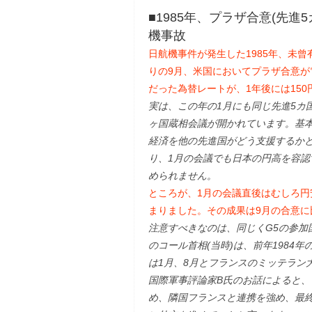
■1985年、プラザ合意(先
機事故
日航機事件が発生した1985年、未曾
りの9月、米国においてプラザ合意が
だった為替レートが、1年後には15
実は、この年の1月にも同じ先進5カ
ヶ国蔵相会議が開かれています。基
経済を他の先進国がどう支援するか
り、1月の会議でも日本の円高を容
められません。
ところが、1月の会議直後はむしろ円
まりました。その成果は9月の合意に
注意すべきなのは、同じくG5の参加
のコール首相(当時)は、前年1984
は1月、8月とフランスのミッテラン
国際軍事評論家B氏のお話によると
め、隣国フランスと連携を強め、最終