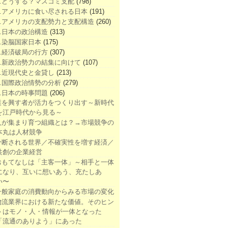
1.どうする？マスコミ支配
(798)
2.アメリカに食い尽される日本
(191)
3.アメリカの支配勢力と支配構造
(260)
4.日本の政治構造
(313)
5.染脳国家日本
(175)
6.経済破局の行方
(307)
7.新政治勢力の結集に向けて
(107)
8.近現代史と金貸し
(213)
9.国際政治情勢の分析
(279)
0.日本の時事問題
(206)
業を興す者が活力をつくり出す～新時代
を江戸時代から見る～
人が集まり育つ組織とは？→市場競争の
本丸は人材競争
分断される世界／不確実性を増す経済／
共創の企業経営
おもてなしは「主客一体」～相手と一体
になり、互いに想いあう、充たしあ
い〜
一般家庭の消費動向からみる市場の変化
物流業界における新たな価値。そのヒン
トはモノ・人・情報が一体となった
「流通のありよう」にあった