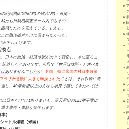
戦闘機MIG25(右)の破片(左)－再掲－
たち日航機調査チーム内でもその
惑したのを覚えている。しかし、
の機体破片だけに留まらなかった。
み申し上げます）
転換点
点に、日本の政治・経済体制が大きく変化し、今に至るこ
で記述したとおりです。前段で「世界は沈黙」と述べま
とはありませんでしたが、
各国、特に米国の対日本政策
たプラザ合意後に大きく転換された
ことは、それ以後に発
通し、40歳前後以上の方なら肌身で感じてきたのでは
のは日本だけではありません。高天原山の123便事変に
も重大事件・事故が発生します。
（日本）
ースシャトル爆破（米国）
発事故（ソ連）