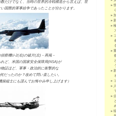
の数だけでなく、当時の世界的冷戦構造から言えば、世
ない国際的軍事紛争であったことが分かります。
察機U-2(右)の破片(左)－再掲－
、米国の国家安全保障局(NSA)が
証ほど、軍事・政治的に衝撃的な
だったのか？改めて問い直したい。
縦士にも謹んでお悔やみ申し上げます）