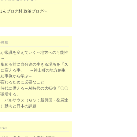
の投稿
識が常識を変えていく～地方への可能性
は～
を集める前に自分達の生きる場所を「ス
キに変える事」 ～神山町の地方創生
成功事例から学ぶ～
が変わるために必要なこと
I時代に備える～AI時代の大転換「〇〇
が激増する」
ローバルサウス（ＧＳ：新興国・発展途
国）動向と日本の課題
ories