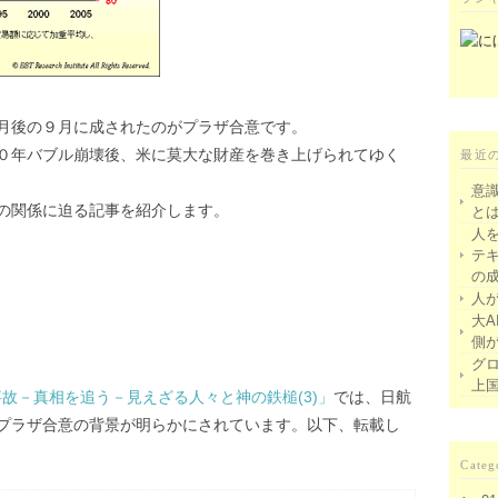
月後の９月に成されたのがプラザ合意です。
０年バブル崩壊後、米に莫大な財産を巻き上げられてゆく
最近
意
の関係に迫る記事を紹介します。
と
人
テ
の
人
大A
側
グ
上
落事故－真相を追う－見えざる人々と神の鉄槌(3)」
では、日航
プラザ合意の背景が明らかにされています。以下、転載し
Categ