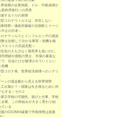
世界規模の企業倒産。ドル・中銀崩壊か
ら新秩序移行への序章
加速するドルの崩壊
新型コロナウィルスは、存在しない
極東情勢～連絡所爆破の北朝鮮とイージ
ス中止の日本～
コロナウィルスとインフルエンザの感染
者数を比較して分かる事実～危機を煽
るマスコミの共認支配～
重症化の人も少なく致死率も低いのに、
都市閉鎖や渡航の禁止、市場の暴落な
どで、社会だけが破壊されていくとい
う危機
新型コロナ発、世界経済崩壊へのシナリ
オ
ゴーンの逃走劇から見える世界情勢
人工台風か？～国家は生き残るために何
でもする～その２
企業立学校の可能性。遊びと仕事、学校
と企業、この枠組みが大きく変わり始
めている
韓国のGSOMIA破棄で半島情勢は急展
開に