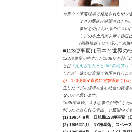
写真２：墜落現場で発見された旧ソ連の
ミグの墜落が確認された時、私
事実を受け入れるのに大いに困
ミグの本土飛来を示す物証はこ
(同機操縦士にも謹んでお悔や
■123便事変は日本と世界の
123便事変が発生した1985年を起
とは
「見えざる人々と神の鉄槌(3)」
したが、確かに言葉で表現されるこ
が、123便事変直後に電撃締結され
生したバブル経済を含む社会の変遷を
ないかと思います。
1985年直後、大きな事件が発生した
関ったと見られる米国、ソ連国内で
(1) 1985年8月 日航機123便事変
(2) 1986年1月 NY株暴落、スペ
(3) 1986年4月 チェルノブイリ原