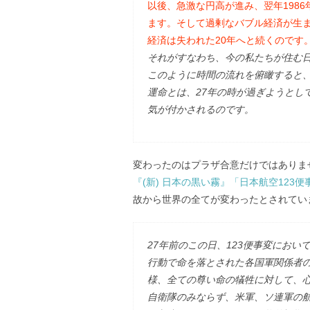
以後、急激な円高が進み、翌年198
ます。そして過剰なバブル経済が生
経済は失われた20年へと続くのです
それがすなわち、今の私たちが住む
このように時間の流れを俯瞰すると
運命とは、27年の時が過ぎようとし
気が付かされるのです。
変わったのはプラザ合意だけではありま
『(新) 日本の黒い霧』「日本航空123
故から世界の全てが変わったとされてい
27年前のこの日、123便事変にお
行動で命を落とされた各国軍関係者
様、全ての尊い命の犠牲に対して、
自衛隊のみならず、米軍、ソ連軍の