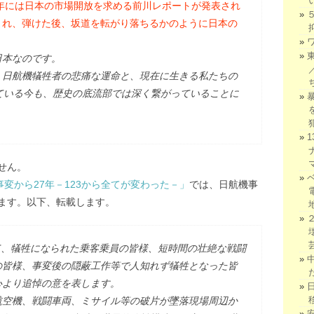
6年には日本の市場開放を求める前川レポートが発表され
まれ、弾けた後、坂道を転がり落ちるかのように日本の
。
日本なのです。
、日航機犠牲者の悲痛な運命と、現在に生きる私たちの
ている今も、歴史の底流部では深く繋がっていることに
せん。
便事変から27年－123から全てが変わった－」
では、日航機事
ます。以下、転載します。
いて、犠牲になられた乗客乗員の皆様、短時間の壮絶な戦闘
の皆様、事変後の隠蔽工作等で人知れず犠牲となった皆
心より追悼の意を表します。
航空機、戦闘車両、ミサイル等の破片が墜落現場周辺か