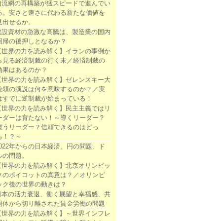
物流網の再構築が猛スピードで進んでい
る。安さと速さに代わる新たな価値を
見出せるか。
建設資材の急激な高騰は、製造業の国内
回帰の後押しとなるか？
【世界の力を読み解く】イランの事例か
ら見る経済制裁の行く末／経済制裁の
効果はあるのか？
【世界の力を読み解く】ゼレンスキー大
統領の演説は何を意味するのか？／実
はすでに逆制裁が始まっている！
【世界の力を読み解く】民主主義ではリ
ーダーは育たない！～導くリーダー？
窺うリーダー？信頼できるのはどっ
ち！？～
2022年からの日本経済。円の問題、ド
ルの問題。
【世界の力を読み解く】北京オリンピッ
クのボイコットの真意は？／オリンピ
ック後の世界の動きは？
日本の活力衰退、働く展望と幸福感、共
同体から切り離された賃金労働の問題
【世界の力を読み解く】～世界インフレ