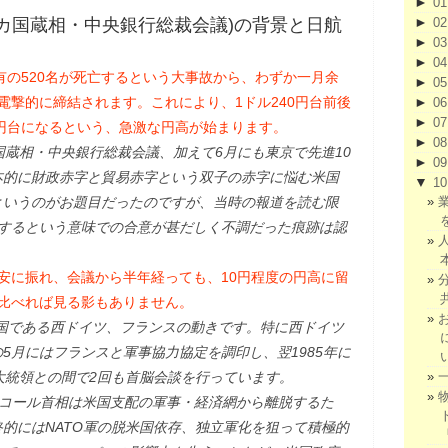
►
0
►
進5カ国蔵相・中央銀行総裁会議)の背景と日航
0
►
0
►
0
有の520名が死亡するという大事故から、わずか一月余
►
0
電撃的に締結されます。これにより、1ドル240円台前後
►
0
►
0
0円台になるという、急激な円高が始まります。
►
0
国蔵相・中央銀行総裁会議、加えて6月にも東京で先進10
►
0
本的に財政赤字と貿易赤字という双子の赤字に悩む米国
▼
1
というのがお題目だったのですが、当時の報道を読む限
認するという意味での合意が甚だしく不調だった痕跡は認
安に振れ、会議から半年経っても、10円程度の円高に留
比べれば見る影もありません。
国である西ドイツ、フランスの動きです。特に西ドイツ
年の5月にはフランスと軍事協力協定を調印し、翌1985年に
大統領との間で2回も首脳会談を行っています。
、コール首相は米国支配の軍事・経済網から離脱するた
的にはNATO軍の脱米国依存、独立軍化を狙って積極的