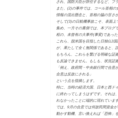
され、国防大臣が辞任するなど、フ
また、(2)の事件では、コール首相
情報の流出懸念と、首相の脇の甘さ
そして(3)の日航機事故こそ、表面上
集め、一方その裏側では、本ブログ
程の、未曾有の大事件(事変)であっ
これら、脱米国を目指した日独仏3
が、果たして全く無関係であると、
もちろん、これらを繋げる明確な証
も反論できません。もしも、状況証
「例え、政府間・中央銀行間で合意
合意は反故にされる」
という点を指摘します。
特に、当時の経済大国、日本と西ドイ
に終わってしまうはずです。それは、
れなかったことに端的に現れていま
では、9月の合意では何故民間資金
動かす動機、言い換えれば「恐怖」