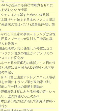
いる
５-ALAが感染力も自己増殖力もゼロに
抑え込むという情報
ワクチンは人を殺すための生物兵器
東北新社から始まる日本のマスコミ掃討
／先週末の雷はパソナ(淡路島)を狙い撃
ち
暴かれる天皇家の事実～トランプは金塊
を回収／プーチンが3.11人工地震の真
犯人を暴露～
13日の地震と共に発生した停電はコロ
ナワクチン普及の阻止か／アメリカの
マスコミに変化か
ベネッセ元会長(DS)の逮捕／１３日の停
電と地震は日本国内のDS掃討と地下基
地の撃破か
２月４日富士山麓アドレノクロム工場破
壊を合図にトランプ軍が政治家９割、
芸能人半分以上の逮捕を開始か
中曽根康弘３度にわたる葬儀の謎～いっ
たい、誰の葬儀だったのか？
日本は最小限の経済混乱で新経済体制へ
移行か
安倍の逮捕寸前の辞任劇