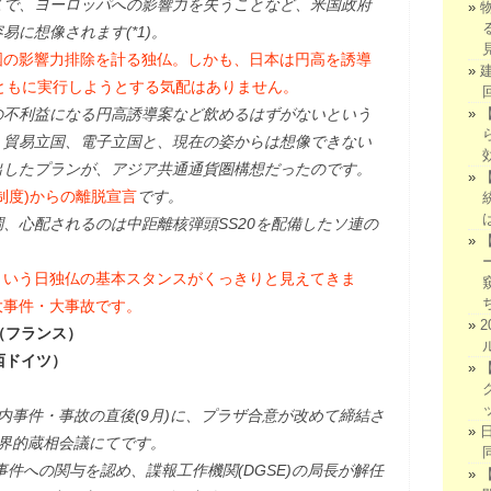
こで、ヨーロッパへの影響力を失うことなど、米国政府
に想像されます(*1)。
国の影響力排除を計る独仏。しかも、日本は円高を誘導
まともに実行しようとする気配はありません。
の不利益になる円高誘導案など飲めるはずがないという
。貿易立国、電子立国と、現在の姿からは想像できない
出したプランが、アジア共通通貨圏構想だったのです。
制度)からの離脱宣言
です。
、心配されるのは中距離核弾頭SS20を配備したソ連の
という日独仏の基本スタンスがくっきりと見えてきま
大事件・大事故です。
件（フランス）
（西ドイツ）
内事件・事故の直後(9月)に、プラザ合意が改めて締結さ
界的蔵相会議にてです。
事件への関与を認め、諜報工作機関(DGSE)の局長が解任