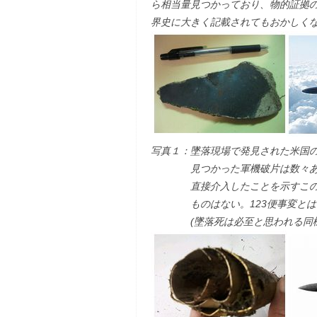
ら相当量見つかっており、物的証拠
界史に大きく記載されてもおかしく
写真１：墜落現場で発見された米国の偵
見つかった軍機破片は数々あれど
直接介入したことを示すこの物
ものはない。123便事変とは何
(墜落死は必至と思われる同機操