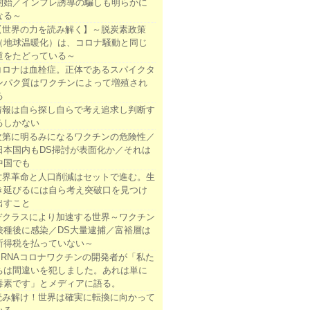
開始／インフレ誘導の騙しも明らかに
なる～
【世界の力を読み解く】～脱炭素政策
（地球温暖化）は、コロナ騒動と同じ
道をたどっている～
コロナは血栓症。正体であるスパイクタ
ンパク質はワクチンによって増殖され
る
情報は自ら探し自らで考え追求し判断す
るしかない
次第に明るみになるワクチンの危険性／
日本国内もDS掃討が表面化か／それは
中国でも
世界革命と人口削減はセットで進む。生
き延びるには自ら考え突破口を見つけ
出すこと
デクラスにより加速する世界～ワクチン
接種後に感染／DS大量逮捕／富裕層は
所得税を払っていない～
mRNAコロナワクチンの開発者が「私た
ちは間違いを犯しました。あれは単に
毒素です」とメディアに語る。
読み解け！世界は確実に転換に向かって