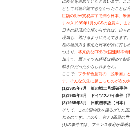
に外交を進めていたと言います。こ
として到底容認できなかったことは容易
巨額の対米貿易黒字で潤う日本、米
すべき1985年1月のG5の合意を、
日本の経済的立場からすれば、自ら
理屈も、透けるように見えてきます
程の経済力を蓄えた日本が次に打ち
つまり、
将来的なFRB(米国連邦準備
加えて、西ドイツも経済は極めて好調
動き位だったかもしれません。
ここで、
プラザ合意前の「脱米国」
す。そんな矢先に起こったのが次の
(1)1985年7月 虹の戦士号爆破事
(2)1985年8月 ドイツスパイ事件
(3)1985年8月 日航機事故（日本）
そして、この3国内政を揺るがした国
れるのです。この年、何と3回目の世
(1)の事件では、フランス政府が爆破