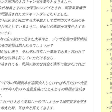
ランス国内の大スキャンダル事件となりました。
の女性秘書とその夫が東側のスパイとされ、国家重要機密
が問題視された大スキャンダルとなりました。
でも520名が死亡する大事故として世間の大きな関心を
でお伝えしているように、日米ソの軍部が直接介入する
たのです。
国内で立て続けに起きた大事件と、プラザ合意の電撃締結
読者の皆様は思われるでしょうか？
拠がない限り、それぞれ独立した事象であると言われて
拠的な説明を許していただけるなら、
が成されても、民間の膨大な資金が実際に動かなければ
ツ(*2)の民間資本が協調介入しなければ名目だけの合意
1985年1月のG5合意直後にほとんどその目標が達成さ
す。
がこれだけ大きく変動したのでしょうか？民間資本を突き
を考えた時、答は自と見えてきます。