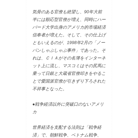
気骨のある官僚も絶望し、90年大前
半には順応型官僚が増え、同時にハー
バード大学出身のアメリカ的市場経済
信奉者が増えた。そして、その仕上げ
ともいえるのが、1998年2月の「ノー
パンしゃぶしゃぶ事件」であった。そ
れは、ＣＩＡがその名簿をインターネ
ット上に流し、マスコミはその尻馬に
乗って日銀と大蔵省官僚叩きをやるこ
とで愛国派官僚が引きずり下ろされた
不祥事となった。
●戦争経済以外に突破口のないアメリ
カ
世界経済を支配する法則は「戦争経
済」で、朝鮮戦争、ベトナム戦争、