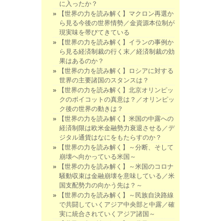
に入ったか？
【世界の力を読み解く】マクロン再選か
ら見る今後の世界情勢／金資源本位制が
現実味を帯びてきている
【世界の力を読み解く】イランの事例か
ら見る経済制裁の行く末／経済制裁の効
果はあるのか？
【世界の力を読み解く】ロシアに対する
世界の主要諸国のスタンスは？
【世界の力を読み解く】北京オリンピッ
クのボイコットの真意は？／オリンピッ
ク後の世界の動きは？
【世界の力を読み解く】米国の中露への
経済制限は欧米金融勢力衰退させる／デ
ジタル通貨はなにをもたらすのか？
【世界の力を読み解く】～分断、そして
崩壊へ向かっている米国～
【世界の力を読み解く】～米国のコロナ
騒動収束は金融崩壊を意味している／米
国支配勢力の向かう先は？～
【世界の力を読み解く】～民族自決路線
で共闘していくアジア中央部と中露／確
実に統合されていくアジア諸国～