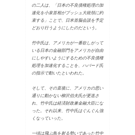
の二人は、「日本の不良債権処理の加
速化を小泉首相がブッシュ大統領に約
束する」ことで、日米首脳会談を予定
どおり行うようにしたのだという。
竹中氏は、アメリカが一番欲しがって
いる日本の金融部門をアメリカが自由
にしやすいようにするための不良債権
処理を加速化することを、ハバード氏
の指示で動いたといわれた。
そして、その直後に、アメリカの思い
通りに動かない柳沢伯夫氏が更迭さ
れ、竹中氏は経済財政兼金融大臣にな
った。それ以来、竹中氏はぐんぐん強
くなっていった。
一頃は飛ぶ鳥を射る勢いであった竹中