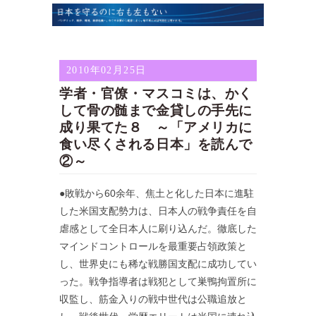
2010年02月25日
学者・官僚・マスコミは、かく
して骨の髄まで金貸しの手先に
成り果てた８ ～「アメリカに
食い尽くされる日本」を読んで
②～
●敗戦から60余年、焦土と化した日本に進駐
した米国支配勢力は、日本人の戦争責任を自
虐感として全日本人に刷り込んだ。徹底した
マインドコントロールを最重要占領政策と
し、世界史にも稀な戦勝国支配に成功してい
った。戦争指導者は戦犯として巣鴨拘置所に
収監し、筋金入りの戦中世代は公職追放と