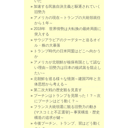
いた
加速する民族自決主義と駆逐されていく
旧勢力
アメリカの現在～トランプの大統領就任
から１年～
2018年 世界情勢は大転換の最終局面に
突入する
サウジアラビアのクーデターと迫るオイ
ル・株の大暴落
トランプ時代の日米同盟はどこへ向かう
か
アメリカが北朝鮮が核保有国として認な
い理由～旧勢力は日本の核武装を阻止し
たい～
北朝鮮を巡る様々な憶測～建国70年と主
体思想から考える～
第二次大戦の歴史観を見直す
プーチンはトランプを見限った！？～次
にプーチンはどう動く？～
フランス大統領選に観る旧勢力の動き
(マスコミと不正選挙)～事実構造・歴史
構造の追求が鍵～
今後プーチン、トランプ、習はどう動く