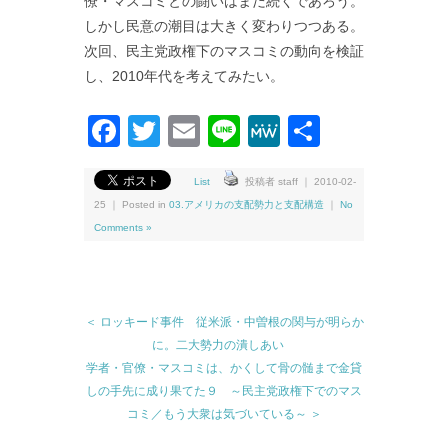
僚・マスコミとの闘いはまだ続くであろう。
しかし民意の潮目は大きく変わりつつある。
次回、民主党政権下のマスコミの動向を検証
し、2010年代を考えてみたい。
Facebook
Twitter
Email
Line
MeWe
共
有
List
投稿者 staff ｜ 2010-02-
25 ｜ Posted in
03.アメリカの支配勢力と支配構造
｜
No
Comments »
＜ ロッキード事件 従米派・中曽根の関与が明らか
に。二大勢力の潰しあい
学者・官僚・マスコミは、かくして骨の髄まで金貸
しの手先に成り果てた９ ～民主党政権下でのマス
コミ／もう大衆は気づいている～ ＞