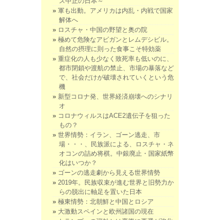
ス中止の日本～
軍も出動。アメリカは内乱・内戦で国家
解体へ
ロスチャ・中国の野望と奥の院
極めて危険なアビガンとレムデシビル。
自然の摂理に則った食事こそ特効薬
重症化の人も少なく致死率も低いのに、
都市閉鎖や渡航の禁止、市場の暴落など
で、社会だけが破壊されていくという危
機
新型コロナ発、世界経済崩壊へのシナリ
オ
コロナウィルスはACE2遺伝子を狙った
もの？
世界情勢：イラン、ゴーン逃走、市
場・・・、民族派による、ロスチャ・ネ
オコンの詰め将棋。中銀廃止・国家紙幣
化はいつか？
ゴーンの逃走劇から見える世界情勢
2019年。民族収束が進む世界と旧勢力か
らの脱出に軸足を置いた日本
極東情勢：北朝鮮と中国とロシア
大激動スペインと欧州諸国の現在