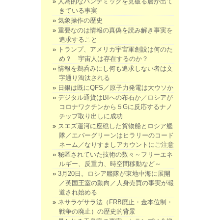
人為的なパンデミックを見破る層が出て
きている事実
気象操作の歴史
重要なのは情報の真偽を読み解き事実を
追求すること
トランプ、アメリカ宇宙軍創設は何のた
め？ 宇宙人は存在するのか？
情報を鵜呑みにし何も追求しない者は文
字通り淘汰される
日銀は既にQFS／原子力発電は大ウソか
デジタル通貨はBIへの布石か／ロシアが
コロナワクチンから５Gに反応するナノ
チップ取り出しに成功
スエズ運河に座礁した貨物船とロシア艦
隊／エバーグリーンはヒラリーのコード
ネーム／なりすましアカウントにご注意
秘匿されていた技術の数々～フリーエネ
ルギー、反重力、時空間移動など～
3月20日。ロシア艦隊が東地中海に展開
／英国王室の動向／人身売買の事実が報
道され始める
ネサラゲサラ法（FRB廃止・金本位制・
戦争の廃止）の歴史的背景