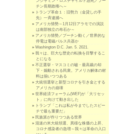
ンジャミン・ロスチャイルド急死／プー
チン長期政権へ～
トランプ革命１：旧勢力（金貸しの手
先）一斉逮捕へ
アメリカ情勢～1月12日アラモでの演説
は南部独立の布石か～
アメリカ情勢／プーチン動く／世界的な
停電は電磁パルス兵器か
Washington D.C. Jan. 5. 2021.
我々は、巨大な歴史の転換を目撃するこ
とになる
不正選挙・マスコミの嘘・最高裁の却
下・煽動される民衆。アメリカ解体の材
料は揃いつつある
大統領選挙と新型コロナを引き金とする
アメリカの崩壊
世界経済フォーラム(WEF)が「大リセッ
ト」に向けて動き出した
トランプ「これは私が今までしたスピー
チで最も重要だ」
民族派が作りつつある世界
混迷の米大統領選、異様な株価の上昇、
コロナ感染者の急増～我々は革命の入口