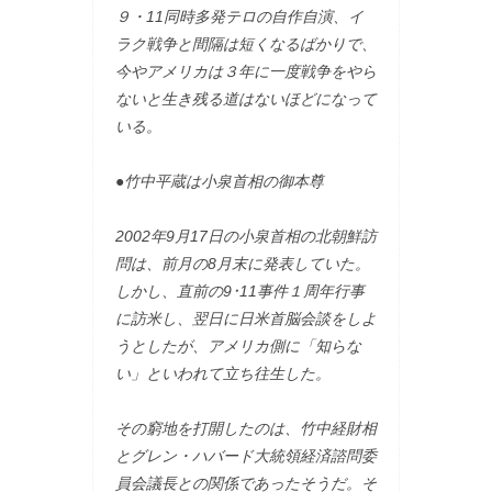
９・11同時多発テロの自作自演、イ
ラク戦争と間隔は短くなるばかりで、
今やアメリカは３年に一度戦争をやら
ないと生き残る道はないほどになって
いる。
●竹中平蔵は小泉首相の御本尊
2002年9月17日の小泉首相の北朝鮮訪
問は、前月の8月末に発表していた。
しかし、直前の9･11事件１周年行事
に訪米し、翌日に日米首脳会談をしよ
うとしたが、アメリカ側に「知らな
い」といわれて立ち往生した。
その窮地を打開したのは、竹中経財相
とグレン・ハバード大統領経済諮問委
員会議長との関係であったそうだ。そ