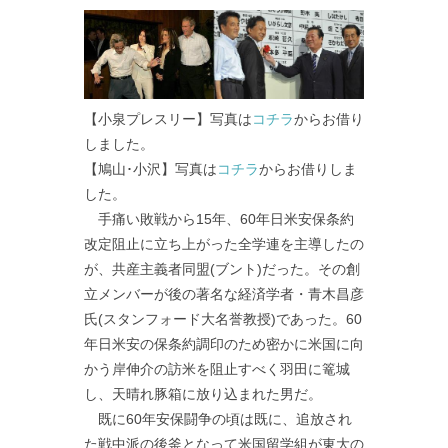
【小泉プレスリー】写真は
コチラ
からお借り
しました。
【鳩山･小沢】写真は
コチラ
からお借りしま
した。
手痛い敗戦から15年、60年日米安保条約
改定阻止に立ち上がった全学連を主導したの
が、共産主義者同盟(ブント)だった。その創
立メンバーが後の著名な経済学者・青木昌彦
氏(スタンフォード大名誉教授)であった。60
年日米安の保条約調印のため密かに米国に向
かう岸伸介の訪米を阻止すべく羽田に篭城
し、天晴れ豚箱に放り込まれた男だ。
既に60年安保闘争の頃は既に、追放され
た戦中派の後釜となって米国留学組が東大の