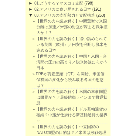
►
01.どうする？マスコミ支配
(798)
►
02.アメリカに食い尽される日本
(191)
▼
03.アメリカの支配勢力と支配構造
(260)
【世界の力を読み解く】中間選挙で米国
分離は加速／米露の対立が深まる戦争拡
大か！？
【世界の力を読み解く】追い詰められて
いる英国（欧州）／円安を利用し脱米を
進める日本
【世界の力を読み解く】中国と米国・台
湾間の圧力の高まり／脱米路線に向かう
日本
FRBが資産圧縮（QT）を開始。米国債
保有国の変化から読み取る各国の思惑
は？
【世界の力を読み解く】米国の軍事同盟
は限界か？／最終防衛ラインまで撤退状
態
【世界の力を読み解く】ドル基軸通貨の
破綻？中露が仕掛ける新基軸通貨の世界
～
【世界の力を読み解く】中立国家の
NATO加盟の目的は？／米国は敗戦処理