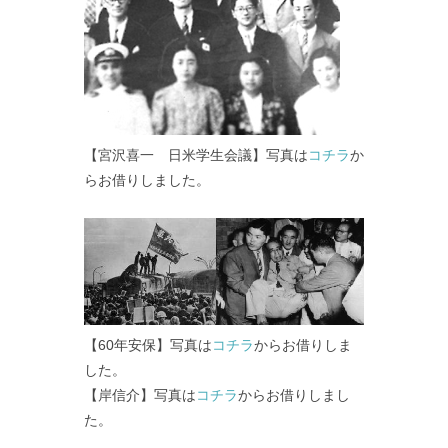
【宮沢喜一 日米学生会議】写真は
コチラ
か
らお借りしました。
【60年安保】写真は
コチラ
からお借りしま
した。
【岸信介】写真は
コチラ
からお借りしまし
た。