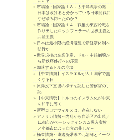
にいる
市場論・国家論１８．太平洋戦争の謎
日本は敗けると分かっている日米開戦に
なぜ踏み切ったのか？
市場論・国家論１４．戦後の東西冷戦を
作り出したロックフェラーの世界主義と
共産主義
日本は最小限の経済混乱で新経済体制へ
移行か
世界規模の企業倒産。ドル・中銀崩壊か
ら新秩序移行への序章
加速するドルの崩壊
【中東情勢】イスラエルが人工国家で無
くなる日
原爆投下直後の様子を記した警察官の手
記
【中東情勢】トルコのイスラム化が中東
を和平に導く
新型コロナウィルスは、存在しない
アメリカ情勢～内乱から自治区の出現／
11都市がベーシックインカム導入実験
／小都市による自立の兆しか～
極東情勢～連絡所爆破の北朝鮮とイージ