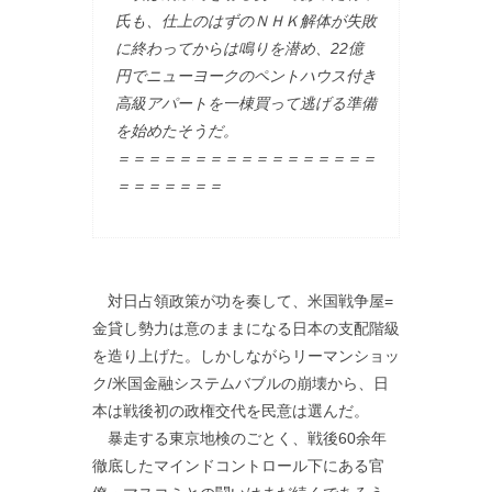
氏も、仕上のはずのＮＨＫ解体が失敗
に終わってからは鳴りを潜め、22億
円でニューヨークのペントハウス付き
高級アパートを一棟買って逃げる準備
を始めたそうだ。
＝＝＝＝＝＝＝＝＝＝＝＝＝＝＝＝＝
＝＝＝＝＝＝＝
対日占領政策が功を奏して、米国戦争屋=
金貸し勢力は意のままになる日本の支配階級
を造り上げた。しかしながらリーマンショッ
ク/米国金融システムバブルの崩壊から、日
本は戦後初の政権交代を民意は選んだ。
暴走する東京地検のごとく、戦後60余年
徹底したマインドコントロール下にある官