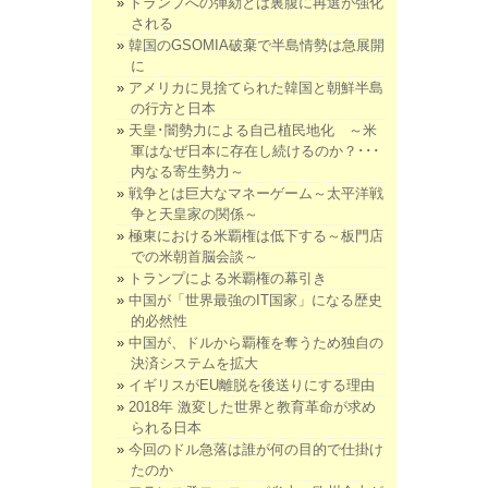
トランプへの弾劾とは裏腹に再選が強化
される
韓国のGSOMIA破棄で半島情勢は急展開
に
アメリカに見捨てられた韓国と朝鮮半島
の行方と日本
天皇･闇勢力による自己植民地化 ～米
軍はなぜ日本に存在し続けるのか？･･･
内なる寄生勢力～
戦争とは巨大なマネーゲーム～太平洋戦
争と天皇家の関係～
極東における米覇権は低下する～板門店
での米朝首脳会談～
トランプによる米覇権の幕引き
中国が「世界最強のIT国家」になる歴史
的必然性
中国が、ドルから覇権を奪うため独自の
決済システムを拡大
イギリスがEU離脱を後送りにする理由
2018年 激変した世界と教育革命が求め
られる日本
今回のドル急落は誰が何の目的で仕掛け
たのか