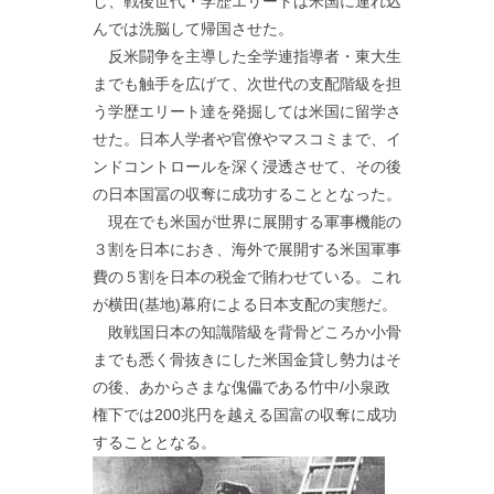
し、戦後世代・学歴エリートは米国に連れ込
んでは洗脳して帰国させた。
反米闘争を主導した全学連指導者・東大生
までも触手を広げて、次世代の支配階級を担
う学歴エリート達を発掘しては米国に留学さ
せた。日本人学者や官僚やマスコミまで、イ
ンドコントロールを深く浸透させて、その後
の日本国冨の収奪に成功することとなった。
現在でも米国が世界に展開する軍事機能の
３割を日本におき、海外で展開する米国軍事
費の５割を日本の税金で賄わせている。これ
が横田(基地)幕府による日本支配の実態だ。
敗戦国日本の知識階級を背骨どころか小骨
までも悉く骨抜きにした米国金貸し勢力はそ
の後、あからさまな傀儡である竹中/小泉政
権下では200兆円を越える国富の収奪に成功
することとなる。