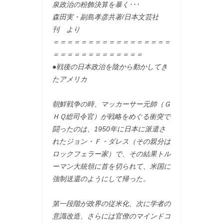
泉政治の粉飾決算を暴く･･･
森田実・副島孝彦共著/日本文芸社
刊 より
＝＝＝＝＝＝＝＝＝＝＝＝＝＝＝＝＝
＝＝＝＝＝＝＝＝＝＝＝＝＝
●戦後の日本政治を陰から動かしてき
たアメリカ
朝鮮戦争の時、マッカーサー元帥（Ｇ
ＨＱ総司令官）が戦略をめぐる衝突で
闘ったのは、1950年に日本に派遣さ
れたジョン・Ｆ・ダレス（その親分は
ロックフェラー家）で、その結果トル
ーマン大統領に首を切られて、米国に
強制送還のようにして帰った。
第一段階が政界の従米化、次に学者の
意識改造、さらには官僚のマインドコ