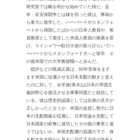
研究室では幅を利かせ始めていた様だ。反
米・反安保闘争とは縁を切った彼は、豚箱か
ら東大に復学した。ハーバードやスタンフォ
ードから帰国したばかりの日本人教員や、客
員教授として着任した米国人教員の推薦を受
け、ライシャワー駐日大使の取り計らいでハ
ーバードからスタンフォード大へと留学、そ
の後米国での大学教授職へと歩んだ。
総評などの既成左翼は、60年安保をます
ます米国に従属させる日本支配の動きと捉え
たのに対して、全学連(青木)は日本の帝国主
義的野心を復活させる軍事同盟だと総括して
いる。彼は歴史的認識としては自身の見方が
正しかったと云うが、米国の金貸し勢力に日
本の支配階級が従属し、日本世論を支配して
日本国富の収奪に成功したその後の事実と違
うではないか。米国支配層の庇護の下で、身
を処す生き様から見るに自己正当化の詭弁と