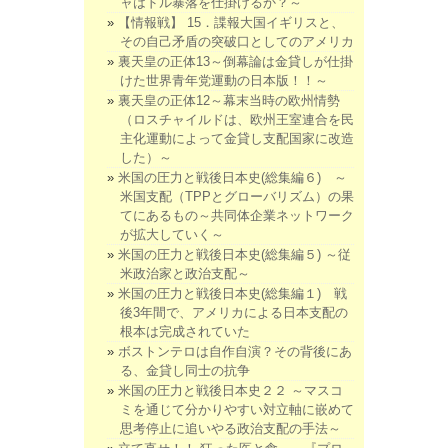
ャはドル暴落を仕掛けるか？～
【情報戦】 15．諜報大国イギリスと、
その自己矛盾の突破口としてのアメリカ
裏天皇の正体13～倒幕論は金貸しが仕掛
けた世界青年党運動の日本版！！～
裏天皇の正体12～幕末当時の欧州情勢
（ロスチャイルドは、欧州王室連合を民
主化運動によって金貸し支配国家に改造
した）～
米国の圧力と戦後日本史(総集編６) ～
米国支配（TPPとグローバリズム）の果
てにあるもの～共同体企業ネットワーク
が拡大していく～
米国の圧力と戦後日本史(総集編５) ～従
米政治家と政治支配～
米国の圧力と戦後日本史(総集編１) 戦
後3年間で、アメリカによる日本支配の
根本は完成されていた
ボストンテロは自作自演？その背後にあ
る、金貸し同士の抗争
米国の圧力と戦後日本史２２ ～マスコ
ミを通じて分かりやすい対立軸に嵌めて
思考停止に追いやる政治支配の手法～