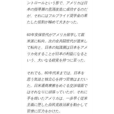
ントロールという形で、アメリカは日
本の指導層の意識改造に成功するのだ
が、それにはフルブライド奨学金の果
たした役割が極めて大きかった。
60年安保世代がアメリカ留学して親
米派に転向。次の全共闘世代が渡米し
て転向と、日本の知識層は日本をアメ
リカ化することが日本の利益になると
いう、大いなる錯覚を持つに至った。
それでも、80年代末までは、日本を
思う気迫と独立心を持つ官僚はまだい
た。日米通商摩擦をめぐる交渉場面で
はそれなりに頑張っていたが、それに
手を焼いたアメリカは、一歩早く従米
主義に堕した自民党政治家を動かして
官僚に圧力をかけた。