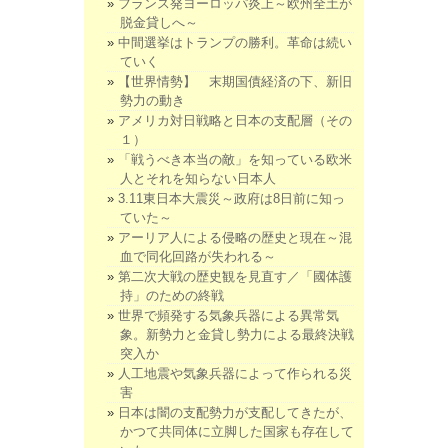
フランス発ヨーロッパ炎上～欧州全土が
脱金貸しへ～
中間選挙はトランプの勝利。革命は続い
ていく
【世界情勢】 末期国債経済の下、新旧
勢力の動き
アメリカ対日戦略と日本の支配層（その
１）
「戦うべき本当の敵」を知っている欧米
人とそれを知らない日本人
3.11東日本大震災～政府は8日前に知っ
ていた～
アーリア人による侵略の歴史と現在～混
血で同化回路が失われる～
第二次大戦の歴史観を見直す／「國体護
持」のための終戦
世界で頻発する気象兵器による異常気
象。新勢力と金貸し勢力による最終決戦
突入か
人工地震や気象兵器によって作られる災
害
日本は闇の支配勢力が支配してきたが、
かつて共同体に立脚した国家も存在して