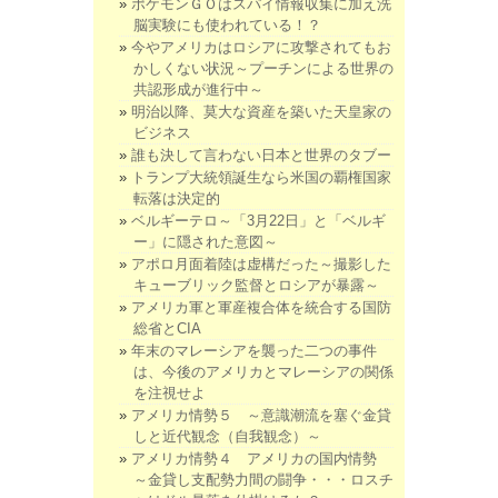
ポケモンＧＯはスパイ情報収集に加え洗
脳実験にも使われている！？
今やアメリカはロシアに攻撃されてもお
かしくない状況～プーチンによる世界の
共認形成が進行中～
明治以降、莫大な資産を築いた天皇家の
ビジネス
誰も決して言わない日本と世界のタブー
トランプ大統領誕生なら米国の覇権国家
転落は決定的
ベルギーテロ～「3月22日」と「ベルギ
ー」に隠された意図～
アポロ月面着陸は虚構だった～撮影した
キューブリック監督とロシアが暴露～
アメリカ軍と軍産複合体を統合する国防
総省とCIA
年末のマレーシアを襲った二つの事件
は、今後のアメリカとマレーシアの関係
を注視せよ
アメリカ情勢５ ～意識潮流を塞ぐ金貸
しと近代観念（自我観念）～
アメリカ情勢４ アメリカの国内情勢
～金貸し支配勢力間の闘争・・・ロスチ