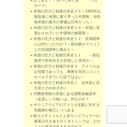
立て直せ！！ 狂った医と食 『プロ
ローグ』
米国の圧力と戦後日本史２０～1985年以
後急速に米国に擦り寄った中曽根：冷戦
後米国の最大の脅威は日本だった～
米国の圧力と戦後日本史１９～米国に見
透かされていた中曽根の核開発～
米国の圧力と戦後日本史１２ 安保闘争
とは何だったのか？～政治家がマスコミ
との共認闘争に敗れた～
米国の圧力と戦後日本史１１ ～面従
腹背で対米自主を目指した岸信介～
米国の圧力と戦後日本史３ アメリカは
占領期であっても、閣僚を完全にコント
ロールできていた訳ではない
米国の圧力と戦後日本史１ 従米派と自
主派とのせめぎ合い
消費税増税の背後にある国際金融資本
（金貸し）の狙いは、何なのか？
サウジアラビアのアメリカ支配に対する
包囲網が確立しつつある
欧ロスチャイルドと米ロックフェラーが
暴落の引き金を引くタイミングは、どの
ような状況で生まれるのか？