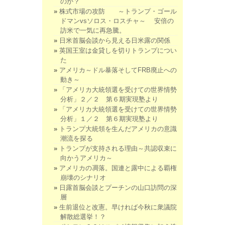
のか？
株式市場の攻防 ～トランプ・ゴール
ドマンvsソロス・ロスチャ～ 安倍の
訪米で一気に再急騰。
日米首脳会談から見える日米露の関係
英国王室は金貸しを切りトランプについ
た
アメリカ～ドル暴落そしてFRB廃止への
動き～
「アメリカ大統領選を受けての世界情勢
分析」２／２ 第６期実現塾より
「アメリカ大統領選を受けての世界情勢
分析」１／２ 第６期実現塾より
トランプ大統領を生んだアメリカの意識
潮流を探る
トランプが支持される理由～共認収束に
向かうアメリカ～
アメリカの凋落。国連と露中による覇権
崩壊のシナリオ
日露首脳会談とプーチンの山口訪問の深
層
生前退位と改憲。早ければ今秋に衆議院
解散総選挙！？