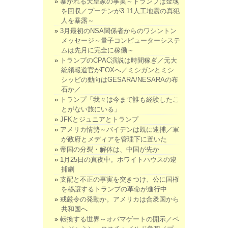
暴かれる天皇家の事実～トランプは金塊
を回収／プーチンが3.11人工地震の真犯
人を暴露～
3月最初のNSA関係者からのワシントン
メッセージ～量子コンピューターシステ
ムは先月に完全に稼働～
トランプのCPAC演説は時間稼ぎ／元大
統領報道官がFOXへ／ミシガンとミシ
シッピの動向はGESARA/NESARAの布
石か／
トランプ「我々は今まで誰も経験したこ
とがない旅にいる」
JFKとジュニアとトランプ
アメリカ情勢～バイデンは既に逮捕／軍
が政府とメディアを管理下に置いた
帝国の分裂・解体は、中国が先か
1月25日の真夜中。ホワイトハウスの逮
捕劇
支配と不正の事実を突きつけ、公に国権
を移譲するトランプの革命が進行中
戒厳令の発動か。アメリカは合衆国から
共和国へ
転換する世界～オバマゲートの開示／ベ