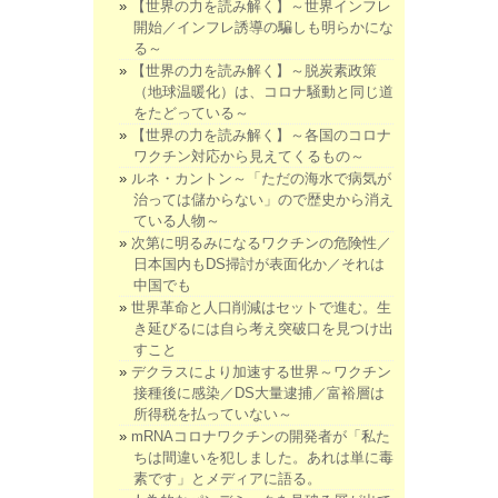
【世界の力を読み解く】～世界インフレ
開始／インフレ誘導の騙しも明らかにな
る～
【世界の力を読み解く】～脱炭素政策
（地球温暖化）は、コロナ騒動と同じ道
をたどっている～
【世界の力を読み解く】～各国のコロナ
ワクチン対応から見えてくるもの～
ルネ・カントン～「ただの海水で病気が
治っては儲からない」ので歴史から消え
ている人物～
次第に明るみになるワクチンの危険性／
日本国内もDS掃討が表面化か／それは
中国でも
世界革命と人口削減はセットで進む。生
き延びるには自ら考え突破口を見つけ出
すこと
デクラスにより加速する世界～ワクチン
接種後に感染／DS大量逮捕／富裕層は
所得税を払っていない～
mRNAコロナワクチンの開発者が「私た
ちは間違いを犯しました。あれは単に毒
素です」とメディアに語る。