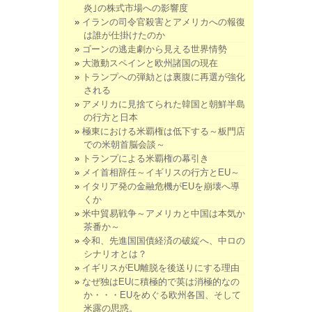
炎｣の株式市場への影響度
イランの司令官殺害とアメリカへの報復
は誰が仕掛けたのか
ゴーンの逃走劇から見える世界情勢
大激動スペインと欧州諸国の現在
トランプへの弾劾とは裏腹に再選が強化
される
アメリカに見捨てられた韓国と朝鮮半島
の行方と日本
極東における米覇権は低下する～板門店
での米朝首脳会談～
トランプによる米覇権の幕引き
メイ首相辞任～イギリスの行方とEU～
イタリア発の金融危機がEUを崩壊へ導
くか
米中貿易戦争～アメリカと中国は本気か
茶番か～
令和、先進国国債経済の破綻へ、中ロの
シナリオとは？
イギリスがEU離脱を後送りにする理由
なぜ独はEUに積極的で英は消極的なの
か・・・EUをめぐる欧州各国、そして
米露の思惑。