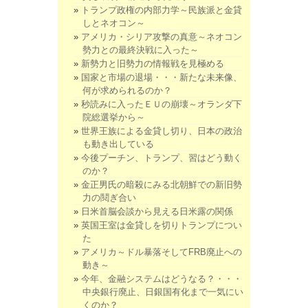
トランプ政権の内部力学～民族派と金貸
しとネオコン～
アメリカ・シリア攻撃の真意～ネオコン
勢力との最終決戦に入った～
新勢力と旧勢力の情報戦を見極める
国家と市場の退場・・・新たな未来像、
何が求められるのか？
秒読みに入ったＥＵの崩壊～オランダ下
院総選挙から～
世界王族による金貸し切り、日本の政治
も動き出している
今後プーチン、トランプ、習はどう動く
のか？
金正男氏の暗殺にみる北朝鮮での新旧勢
力の鬩ぎ合い
日米首脳会談から見える日米露の関係
英国王室は金貸しを切りトランプについ
た
アメリカ～ドル暴落そしてFRB廃止への
動き～
今年、金融システムはどうなる？・・・
中央銀行廃止、日銀国有化まで一気にい
くのか？