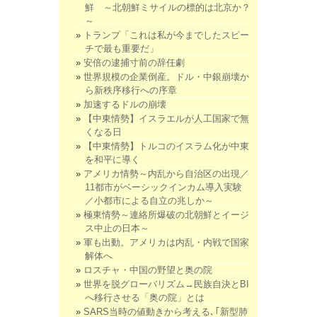
鮮 ～北朝鮮ミサイルの標的は北京か？
～
トランプ「これは私が今までしたスピー
チで最も重要だ」
安倍の逮捕寸前の辞任劇
世界規模の企業倒産。ドル・中銀崩壊か
ら新秩序移行への序章
加速するドルの崩壊
【中東情勢】イスラエルが人工国家で無
くなる日
【中東情勢】トルコのイスラム化が中東
を和平に導く
アメリカ情勢～内乱から自治区の出現／
11都市がベーシックインカム導入実験
／小都市による自立の兆しか～
極東情勢～連絡所爆破の北朝鮮とイージ
ス中止の日本～
軍も出動。アメリカは内乱・内戦で国家
解体へ
ロスチャ・中国の野望と奥の院
世界を脱グローバリズム→民族自決とBI
へ移行させる「奥の院」とは
SARS当時の値動きから考える､｢新型肺