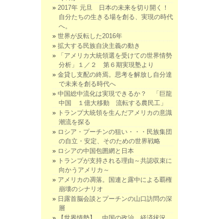
2017年 元旦 日本の未来を切り開く！
自分たちの生きる場を創る、実現の時代
へ。
世界が反転した2016年
拡大する民族自決主義の動き
「アメリカ大統領選を受けての世界情勢
分析」１／２ 第６期実現塾より
金貸し支配の終焉。思考を解放し自分達
で未来を創る時代へ
中国総中流化は実現できるか？ 「巨龍
中国 １億大移動 流転する農民工」
トランプ大統領を生んだアメリカの意識
潮流を探る
ロシア・プーチンの狙い・・・民族集団
の自立・安定、そのための世界戦略
ロシアの中国包囲網と日本
トランプが支持される理由～共認収束に
向かうアメリカ～
アメリカの凋落。国連と露中による覇権
崩壊のシナリオ
日露首脳会談とプーチンの山口訪問の深
層
【世界情勢】 中国の政治、経済状況