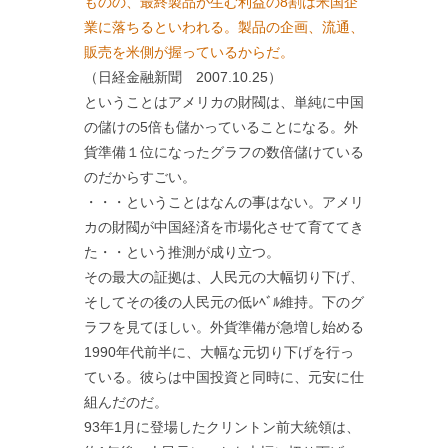
ものの、最終製品が生む利益の8割は米国企
業に落ちるといわれる。製品の企画、流通、
販売を米側が握っているからだ。
（日経金融新聞 2007.10.25）
ということはアメリカの財閥は、単純に中国
の儲けの5倍も儲かっていることになる。外
貨準備１位になったグラフの数倍儲けている
のだからすごい。
・・・ということはなんの事はない。アメリ
カの財閥が中国経済を市場化させて育ててき
た・・という推測が成り立つ。
その最大の証拠は、人民元の大幅切り下げ、
そしてその後の人民元の低ﾚﾍﾞﾙ維持。下のグ
ラフを見てほしい。外貨準備が急増し始める
1990年代前半に、大幅な元切り下げを行っ
ている。彼らは中国投資と同時に、元安に仕
組んだのだ。
93年1月に登場したクリントン前大統領は、