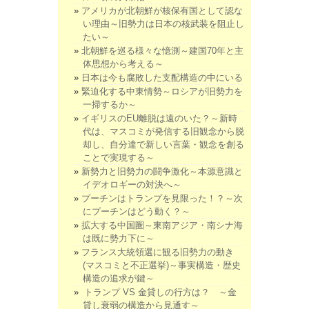
アメリカが北朝鮮が核保有国として認な
い理由～旧勢力は日本の核武装を阻止し
たい～
北朝鮮を巡る様々な憶測～建国70年と主
体思想から考える～
日本は今も腐敗した支配構造の中にいる
緊迫化する中東情勢～ロシアが旧勢力を
一掃するか～
イギリスのEU離脱は遠のいた？～新時
代は、マスコミが発信する旧観念から脱
却し、自分達で新しい言葉・観念を創る
ことで実現する～
新勢力と旧勢力の闘争激化～本源意識と
イデオロギーの対決へ～
プーチンはトランプを見限った！？～次
にプーチンはどう動く？～
拡大する中国圏～東南アジア・南シナ海
は既に勢力下に～
フランス大統領選に観る旧勢力の動き
(マスコミと不正選挙)～事実構造・歴史
構造の追求が鍵～
トランプ VS 金貸しの行方は？ ～金
貸し衰弱の構造から見通す～