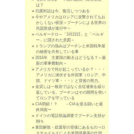
は？
日露対話は今、復活しつつある
今やアメリカはロシアに攻撃されてもお
かしくない状況～プーチンによる世界の
共認形成が進行中～
ベルギーテロ～「3月22日」と「ベルギ
ー」に隠された意図～
トランプの強みはプーチンと米国戦争屋
の秘密を共有している事
2016年 主要国の動きはどうなる？～最
新の軍事費動向～
アメリカで何が起こっているか？・・・
アメリカに潜伏する外国軍（ロシア、中
国、ドイツ軍・・・）と背後の勢力。
金貸しは一枚岩ではなく合従連衡を繰り
返している。プーチンはその隙間を突い
てロシアを守っている
CIA閉鎖！？ －CIAを巡る闘いと最
終局面ー
ドイツの電話世論調査でプーチン支持が
89％
衆院解散・総選挙の背後にあるもの⇒ロ
スチャイルドによる米国債暴落の仕掛