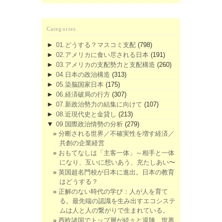
Categories
►
01.どうする？マスコミ支配
(798)
►
02.アメリカに食い尽される日本
(191)
►
03.アメリカの支配勢力と支配構造
(260)
►
04.日本の政治構造
(313)
►
05.染脳国家日本
(175)
►
06.経済破局の行方
(307)
►
07.新政治勢力の結集に向けて
(107)
►
08.近現代史と金貸し
(213)
▼
09.国際政治情勢の分析
(279)
分断される世界／不確実性を増す経済／
共創の企業経営
おもてなしは「主客一体」～相手と一体
になり、互いに想いあう、充たしあい〜
英国超名門校が日本に進出。日本の教育
はどうする？
正解のない時代の学び：人が人を育て
る。最先端の認識を生み出すエコシステ
ムは人と人の繋がりで生まれている。
西欧諸国でトップ層が続々と退陣 世界