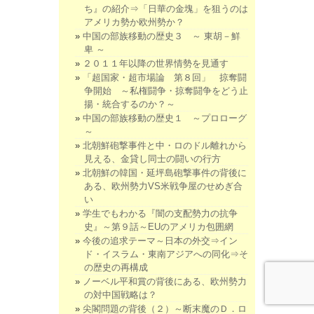
ち』の紹介⇒「日華の金塊」を狙うのは
アメリカ勢か欧州勢か？
中国の部族移動の歴史３ ～ 東胡－鮮
卑 ～
２０１１年以降の世界情勢を見通す
「超国家・超市場論 第８回」 掠奪闘
争開始 ～私権闘争・掠奪闘争をどう止
揚・統合するのか？～
中国の部族移動の歴史１ ～プロローグ
～
北朝鮮砲撃事件と中・ロのドル離れから
見える、金貸し同士の闘いの行方
北朝鮮の韓国・延坪島砲撃事件の背後に
ある、欧州勢力VS米戦争屋のせめぎ合
い
学生でもわかる『闇の支配勢力の抗争
史』～第９話～EUのアメリカ包囲網
今後の追求テーマ～日本の外交⇒イン
ド・イスラム・東南アジアへの同化⇒そ
の歴史の再構成
ノーベル平和賞の背後にある、欧州勢力
の対中国戦略は？
尖閣問題の背後（２）～断末魔のＤ．ロ