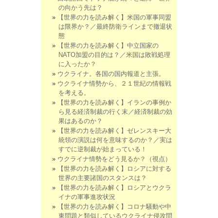
の向かう先は？
【世界の力を読み解く】米国の軍事同盟
は限界か？／最終防衛ラインまで撤退状
態
【世界の力を読み解く】中立国家の
NATO加盟の目的は？／米国は敗戦処理
に入ったか？
ウクライナ。各国の国内報道と主張。
ウクライナ情勢から、２１世紀の情報戦
を考える。
【世界の力を読み解く】イランの事例か
ら見る経済制裁の行く末／経済制裁の効
果はあるのか？
【世界の力を読み解く】ゼレンスキー大
統領の演説は何を意味するのか？／実は
すでに逆制裁が始まっている！
ウクライナ情勢をどう見るか？（視点）
【世界の力を読み解く】ロシアに対する
世界の主要諸国のスタンスは？
【世界の力を読み解く】ロシアとウクラ
イナの軍事進攻状況
【世界の力を読み解く】コロナ騒動や中
東問題と類似しているウクライナ侵攻問