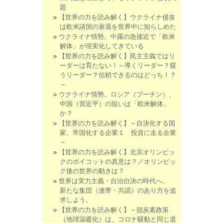
題
【世界の力を読み解く】ウクライナ侵攻
は欧米諸国の衰退を世界中に知らしめた
ウクライナ情勢。中露の急接近で「欧米
解体」が現実化してきている
【世界の力を読み解く】民主主義ではリ
ーダーは育たない！～導くリーダー？窺
うリーダー？信頼できるのはどっち！？
～
ウクライナ情勢。ロシア（プーチン）、
中国（習近平）の狙いは「欧米解体」
か？
【世界の力を読み解く】～自決化する国
家、帝国化する企業１ 投資に走る企業
～
【世界の力を読み解く】北京オリンピッ
クのボイコットの真意は？／オリンピッ
ク後の世界の動きは？
世界は実力主義・自治自決の時代へ。
新たな集団（連帯・共認）のあり方を追
求しよう。
【世界の力を読み解く】～脱炭素政策
（地球温暖化）は、コロナ騒動と同じ道