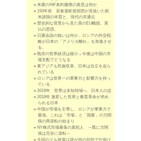
米露のINF条約撤廃の真意は何か
150年前 岩倉遣欧使節団が見抜いた欧
米諸国の本質と、現代の共通点
歴史的な背景から見た英のEU離脱、英
仏の思惑。
日露会談の狙いは何か。ロシアの外交戦
略が日本の「アメリカ離れ」を加速させ
る。
既存の世界経済は縮小→今後は中国の市
場支配でどうなる
東アジアも民族収束、日本は自立を迫ら
れている
ロシアは世界一の軍事力と影響力を持っ
ている
2019年 世界は未知領域へ、日本人の志
2018年 激変した世界と教育革命が求め
られる日本
中国が市場を主導し、ロシアが軍事力で
最強。これは「市場」と「国家」の力関
係の再逆転の始まり
NY株式市場暴落の真犯人 ～既に力関
係は完全に逆転～
今回のドル急落は誰が何の目的で仕掛け