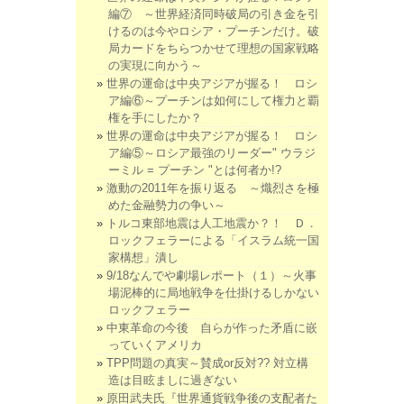
編⑦ ～世界経済同時破局の引き金を引
けるのは今やロシア・プーチンだけ。破
局カードをちらつかせて理想の国家戦略
の実現に向かう～
世界の運命は中央アジアが握る！ ロシ
ア編⑥～プーチンは如何にして権力と覇
権を手にしたか？
世界の運命は中央アジアが握る！ ロシ
ア編⑤～ロシア最強のリーダー" ウラジ
ーミル = プーチン "とは何者か!?
激動の2011年を振り返る ～熾烈さを極
めた金融勢力の争い～
トルコ東部地震は人工地震か？！ Ｄ．
ロックフェラーによる「イスラム統一国
家構想」潰し
9/18なんでや劇場レポート（１）～火事
場泥棒的に局地戦争を仕掛けるしかない
ロックフェラー
中東革命の今後 自らが作った矛盾に嵌
っていくアメリカ
TPP問題の真実～賛成or反対?? 対立構
造は目眩ましに過ぎない
原田武夫氏『世界通貨戦争後の支配者た