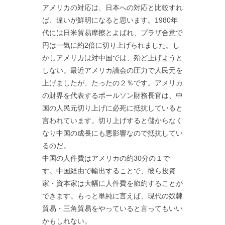
アメリカの対応は、日本への対応と比較すれ
ば、違いが鮮明になると思います。1980年
代には日米貿易摩擦とよばれ、プラザ合意で
円は一気に約2倍に切り上げられました。し
かしアメリカは対中国では、殆ど上げようと
しない。最近アメリカ議会の圧力で人民元を
上げましたが、たったの２％です。アメリカ
の財界を代表するポールソン財務長官は、中
国の人民元切り上げに必死に抵抗していると
言われています。切り上げすると儲からなく
なり中国の成長にも悪影響なので抵抗してい
るのだ。
中国の人件費はアメリカの約30分の１で
す。中国経由で輸出することで、彼ら投資
家・資本家は大幅に人件費を節約することが
できます。もっと単純に言えば、現代の奴隷
貿易・三角貿易をやっていると言ってもいい
かもしれない。