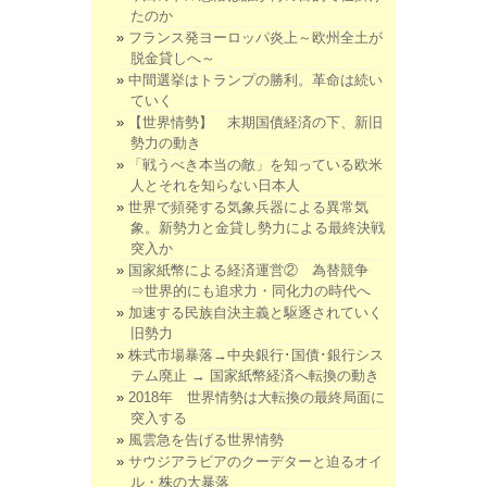
たのか
フランス発ヨーロッパ炎上～欧州全土が
脱金貸しへ～
中間選挙はトランプの勝利。革命は続い
ていく
【世界情勢】 末期国債経済の下、新旧
勢力の動き
「戦うべき本当の敵」を知っている欧米
人とそれを知らない日本人
世界で頻発する気象兵器による異常気
象。新勢力と金貸し勢力による最終決戦
突入か
国家紙幣による経済運営② 為替競争
⇒世界的にも追求力・同化力の時代へ
加速する民族自決主義と駆逐されていく
旧勢力
株式市場暴落→中央銀行･国債･銀行シス
テム廃止 → 国家紙幣経済へ転換の動き
2018年 世界情勢は大転換の最終局面に
突入する
風雲急を告げる世界情勢
サウジアラビアのクーデターと迫るオイ
ル・株の大暴落