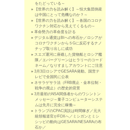
をたどっている～
【世界の力を読み解く】～恒大集団倒産
は中国にとって危機なのか？～
【世界の力を読み解く】～各国のコロナ
ワクチン対応から見えてくるもの～
革命勢力の革命度を計る
デジタル通貨はBIへの布石か／ロシアが
コロナワクチンから５Gに反応するナノ
チップ取り出しに成功
スエズ運河に座礁した貨物船とロシア艦
隊／エバーグリーンはヒラリーのコード
ネーム／なりすましアカウントにご注意
3月3日ロシアでGESARA発動。国営テ
レビで全国民に公表
ネサラゲサラ法（FRB廃止・金本位制・
戦争の廃止）の歴史的背景
3月最初のNSA関係者からのワシントン
メッセージ～量子コンピューターシステ
ムは先月に完全に稼働～
トランプのCPAC演説は時間稼ぎ／元大
統領報道官がFOXへ／ミシガンとミシ
シッピの動向はGESARA/NESARAの布
石か／