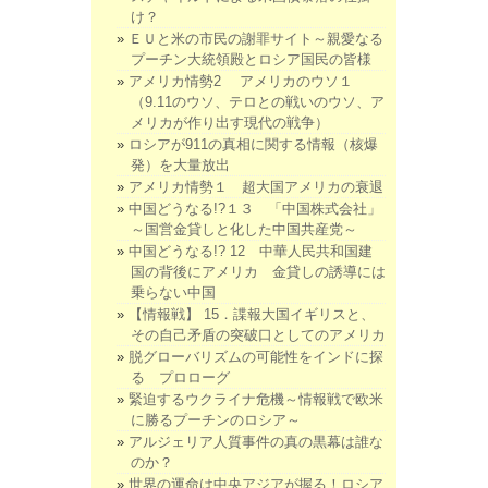
け？
ＥＵと米の市民の謝罪サイト～親愛なる
プーチン大統領殿とロシア国民の皆様
アメリカ情勢2 アメリカのウソ１
（9.11のウソ、テロとの戦いのウソ、ア
メリカが作り出す現代の戦争）
ロシアが911の真相に関する情報（核爆
発）を大量放出
アメリカ情勢１ 超大国アメリカの衰退
中国どうなる!?１３ 「中国株式会社」
～国営金貸しと化した中国共産党～
中国どうなる!? 12 中華人民共和国建
国の背後にアメリカ 金貸しの誘導には
乗らない中国
【情報戦】 15．諜報大国イギリスと、
その自己矛盾の突破口としてのアメリカ
脱グローバリズムの可能性をインドに探
る プロローグ
緊迫するウクライナ危機～情報戦で欧米
に勝るプーチンのロシア～
アルジェリア人質事件の真の黒幕は誰な
のか？
世界の運命は中央アジアが握る！ロシア