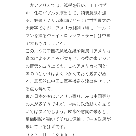
一方アメリカでは、減税を行い、ＩＴバブ
ル・住宅バブルを演出して、消費意欲を煽
る。結果アメリカ本国はとっくに世界最大の
大赤字ですが、アメリカ財閥（特にゴールド
マンを握るジェイ・ロックフェラー）は中国
で大もうけしている。
このように中国の急激な経済発展はアメリカ
資本によるところが大きい。今後の東アジア
の情勢を占う上でも、このアメリカ財閥と中
国のつながりはよくつかんでおく必要があ
る。意図的に中国に軍事機密を流出させてい
る点も含めて。
また日本の右はアメリカ寄り、左は中国寄り
の人が多そうですが、単純に政治動向を見て
いてはダメでしょう。欧米の財閥の動きと、
華僑財閥が動いてそれに連動して中国政府が
動いているはずです。
（ｂｙ Ｈｉｒｏｓｈｉ）