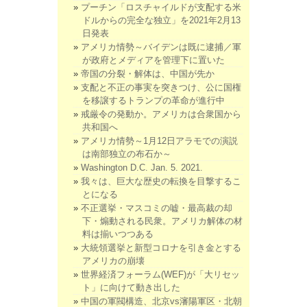
プーチン「ロスチャイルドが支配する米
ドルからの完全な独立」を2021年2月13
日発表
アメリカ情勢～バイデンは既に逮捕／軍
が政府とメディアを管理下に置いた
帝国の分裂・解体は、中国が先か
支配と不正の事実を突きつけ、公に国権
を移譲するトランプの革命が進行中
戒厳令の発動か。アメリカは合衆国から
共和国へ
アメリカ情勢～1月12日アラモでの演説
は南部独立の布石か～
Washington D.C. Jan. 5. 2021.
我々は、巨大な歴史の転換を目撃するこ
とになる
不正選挙・マスコミの嘘・最高裁の却
下・煽動される民衆。アメリカ解体の材
料は揃いつつある
大統領選挙と新型コロナを引き金とする
アメリカの崩壊
世界経済フォーラム(WEF)が「大リセッ
ト」に向けて動き出した
中国の軍閥構造、北京vs瀋陽軍区・北朝