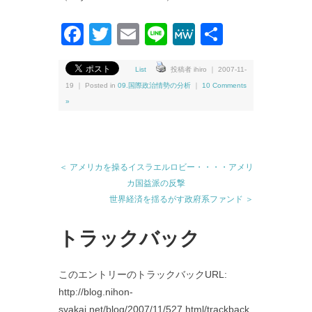
Facebook
Twitter
Email
Line
MeWe
共
有
List
投稿者 ihiro ｜ 2007-11-
19 ｜ Posted in
09.国際政治情勢の分析
｜
10 Comments
»
＜ アメリカを操るイスラエルロビー・・・・アメリ
カ国益派の反撃
世界経済を揺るがす政府系ファンド ＞
トラックバック
このエントリーのトラックバックURL:
http://blog.nihon-
syakai.net/blog/2007/11/527.html/trackback