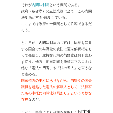
それが
内閣法制局
という機関である。
政府（各省庁）の立法業務は全て、この内閣
法制局が審査･統制している。
ここまでは政府の一機関として許容できるだ
ろう。
ところが、内閣法制局の長官は、民意を答弁
する国会での与野党の攻防に憲法解釈権をも
って発信し、政権交代前の与野党は何も言わ
ず従う。他方、朝日新聞を筆頭にマスコミは
縋り「憲法の門番」や「法の番人」と言うな
ど崇める。
国家権力の中枢にありながら、与野党の国会
議員を超越した憲法の解釈人として「法律家
たちの中枢に内閣法制局あり」という奇妙な
存在
なのだ。
民主党
しかし、民意により政権を奪取した