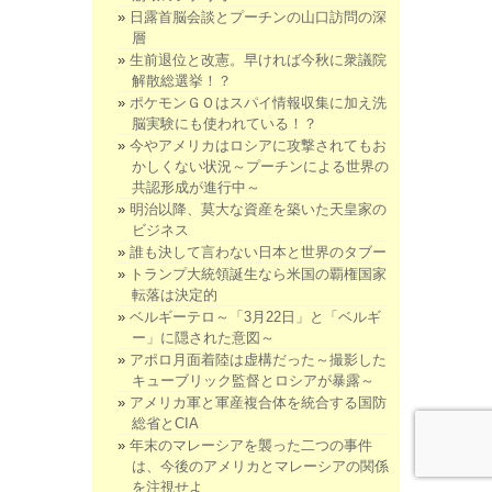
日露首脳会談とプーチンの山口訪問の深
層
生前退位と改憲。早ければ今秋に衆議院
解散総選挙！？
ポケモンＧＯはスパイ情報収集に加え洗
脳実験にも使われている！？
今やアメリカはロシアに攻撃されてもお
かしくない状況～プーチンによる世界の
共認形成が進行中～
明治以降、莫大な資産を築いた天皇家の
ビジネス
誰も決して言わない日本と世界のタブー
トランプ大統領誕生なら米国の覇権国家
転落は決定的
ベルギーテロ～「3月22日」と「ベルギ
ー」に隠された意図～
アポロ月面着陸は虚構だった～撮影した
キューブリック監督とロシアが暴露～
アメリカ軍と軍産複合体を統合する国防
総省とCIA
年末のマレーシアを襲った二つの事件
は、今後のアメリカとマレーシアの関係
を注視せよ