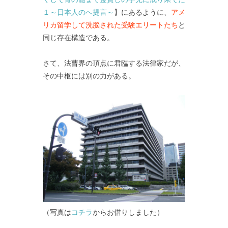
１～日本人のへ提言～
】にあるように、
アメ
リカ留学して洗脳された受験エリートたち
と
同じ存在構造である。
さて、法曹界の頂点に君臨する法律家だが、
その中枢には別の力がある。
（写真は
コチラ
からお借りしました）