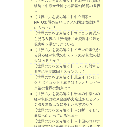
【世界の力を読み解く】ドル基軸通貨の
破綻？中露が仕掛ける新基軸通貨の世界
～
【世界の力を読み解く】中立国家の
NATO加盟の目的は？／米国は敗戦処理
に入ったか？
【世界の力を読み解く】マクロン再選か
ら見る今後の世界情勢／金資源本位制が
現実味を帯びてきている
【世界の力を読み解く】イランの事例か
ら見る経済制裁の行く末／経済制裁の効
果はあるのか？
【世界の力を読み解く】ロシアに対する
世界の主要諸国のスタンスは？
【世界の力を読み解く】北京オリンピッ
クのボイコットの真意は？／オリンピッ
ク後の世界の動きは？
【世界の力を読み解く】米国の中露への
経済制限は欧米金融勢力衰退させる／デ
ジタル通貨はなにをもたらすのか？
【世界の力を読み解く】～分断、そして
崩壊へ向かっている米国～
【世界の力を読み解く】～米国のコロナ
騒動収束は金融崩壊を意味している／米