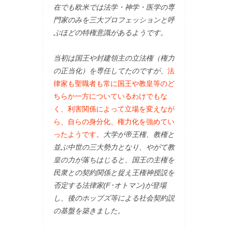
在でも欧米では法学・神学・医学の専
門家のみを三大プロフェッションと呼
ぶほどの特権意識があるようです。
当初は国王や封建領主の立法権（権力
の正当化）を専任してたのですが、
法
律家も聖職者も常に国王や教皇等のど
ちらか一方についているわけでもな
く、利害関係によって立場を変えなが
ら、自らの身分化、権力化を強めてい
ったようです。
大学が帝王権、教権と
並ぶ中世の三大勢力となり、やがて教
皇の力が落ちはじると、国王の主権を
民衆との契約関係と捉え王権神授説を
否定する法律家(F･オトマン)が登場
し、後のホッブズ等による社会契約説
の基盤を築きました。