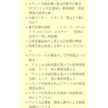
フランス大統領選に観る旧勢力の動き
(マスコミと不正選挙)～事実構造・歴史
構造の追求が鍵～
今後プーチン、トランプ、習はどう動く
のか？
株式市場の攻防 ～トランプ・ゴール
ドマンvsソロス・ロスチャ～ 安倍の
訪米で一気に再急騰。
日米首脳会談から見える日米露の関係
英国王室は金貸しを切りトランプについ
た
アメリカ～ドル暴落そしてFRB廃止への
動き～
「アメリカ大統領選を受けての世界情勢
分析」２／２ 第６期実現塾より
「アメリカ大統領選を受けての世界情勢
分析」１／２ 第６期実現塾より
トランプ大統領を生んだアメリカの意識
潮流を探る
トランプが支持される理由～共認収束に
向かうアメリカ～
アメリカの凋落。国連と露中による覇権
崩壊のシナリオ