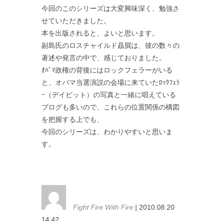
今回のこのシリーズは大変興味深く、勉強さ
せていただきました。
本を出版されると、よいと思います。
副島氏のロスチャイルド贔屓は、彼の数々の
著述や発言の中で、感じておりました。
ｵﾊﾞﾏ政権の背後にはロックフェラーがいる
と、オバマ当選演説の会場に来ていたﾛｯｸﾌｪﾗ
ｰ（デイビット）の写真と一緒に唱えている
ブログも多いので、これらの位置関係の構図
を把握する上でも、
今回のシリーズは、わかりやすいと思いま
す。
Fight Fire With Fire
| 2010.08.20
14:42