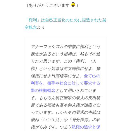
（ありがとうございます
）
「権利」は自己正当化のために捏造された架
空観念
より
マナーファシズムの中核に権利という
観念があるという指摘は、私もその通
りだと思います。この「権利」（人
権）という観念は男女同権にせよ、嫌
煙権にせよ日照権等にせよ、
全て己の
利害を、相手や社会に対して要求する
際の根拠概念
として用いられていま
す。もちろん現在国家の最大の支出項
目である福祉も基本的人権が論拠とな
っています。しかもその要求の中味は
概ね「いい生活」や「身分獲得」の私
権がらみです。つまり
私権の追求と保