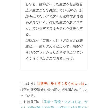
しても、権利という旧観念を社会統合
上の観念として共認している限り、反
論も出来ないので次々と法制化され強
制されていく。同じ旧観念を飯のタネ
としているマスコミもそれを後押しす
る。
旧観念が「自由」というお題目とは裏
腹に、一握りの人々によって、規制だ
らけのファッショ社会を作り上げてい
くからくりはここにあると思う。
このように
法曹界に身を置く多くの人々は
人
権等の架空観念に骨の髄まで洗脳されてしま
っている。
これは前回の【
学者・官僚・マスコミは、か
くして骨の髄まで金貸しの手先に成り果てた