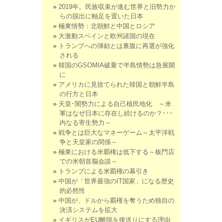
2019年。民族収束が進む世界と旧勢力か
らの脱出に軸足を置いた日本
極東情勢：北朝鮮と中国とロシア
大激動スペインと欧州諸国の現在
トランプへの弾劾とは裏腹に再選が強化
される
韓国のGSOMIA破棄で半島情勢は急展開
に
アメリカに見捨てられた韓国と朝鮮半島
の行方と日本
天皇･闇勢力による自己植民地化 ～米
軍はなぜ日本に存在し続けるのか？･･･
内なる寄生勢力～
戦争とは巨大なマネーゲーム～太平洋戦
争と天皇家の関係～
極東における米覇権は低下する～板門店
での米朝首脳会談～
トランプによる米覇権の幕引き
中国が「世界最強のIT国家」になる歴史
的必然性
中国が、ドルから覇権を奪うため独自の
決済システムを拡大
イギリスがEU離脱を後送りにする理由