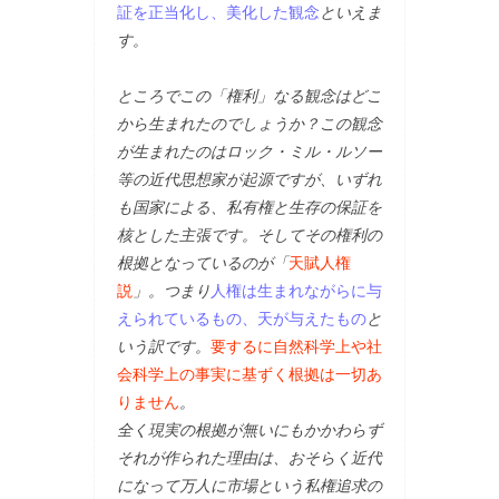
証を正当化し、美化した観念
といえま
す。
ところでこの「権利」なる観念はどこ
から生まれたのでしょうか？この観念
が生まれたのはロック・ミル・ルソー
等の近代思想家が起源ですが、いずれ
も国家による、私有権と生存の保証を
核とした主張です。そしてその権利の
根拠となっているのが「
天賦人権
説
」。つまり
人権は生まれながらに与
えられているもの、天が与えたもの
と
いう訳です。
要するに自然科学上や社
会科学上の事実に基ずく根拠は一切あ
りません
。
全く現実の根拠が無いにもかかわらず
それが作られた理由は、おそらく近代
になって万人に市場という私権追求の