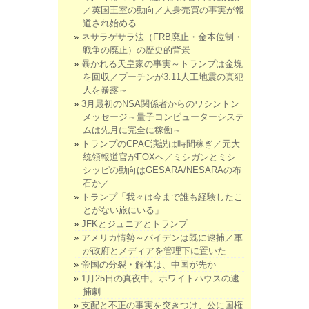
／英国王室の動向／人身売買の事実が報
道され始める
ネサラゲサラ法（FRB廃止・金本位制・
戦争の廃止）の歴史的背景
暴かれる天皇家の事実～トランプは金塊
を回収／プーチンが3.11人工地震の真犯
人を暴露～
3月最初のNSA関係者からのワシントン
メッセージ～量子コンピューターシステ
ムは先月に完全に稼働～
トランプのCPAC演説は時間稼ぎ／元大
統領報道官がFOXへ／ミシガンとミシ
シッピの動向はGESARA/NESARAの布
石か／
トランプ「我々は今まで誰も経験したこ
とがない旅にいる」
JFKとジュニアとトランプ
アメリカ情勢～バイデンは既に逮捕／軍
が政府とメディアを管理下に置いた
帝国の分裂・解体は、中国が先か
1月25日の真夜中。ホワイトハウスの逮
捕劇
支配と不正の事実を突きつけ、公に国権