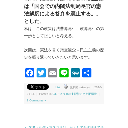
は「国会での内閣法制局長官の憲
法解釈による答弁を廃止する。」
とした
。
私は、この政策は法曹界再生、政界再生の第
一歩として正しいと考える。
次回は、憲法を貫く架空観念＝民主主義の歴
史を振り返っていきたいと思います。
Facebook
Twitter
Email
Line
MeWe
共
有
List
投稿者 takesyo ｜ 2010-
01-14 ｜ Posted in
03.アメリカの支配勢力と支配構造
｜
3 Comments »
＜ 学者・官僚・マスコミは、かくして骨の髄まで金