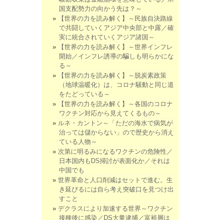
国支配勢力の向かう先は？～
【世界の力を読み解く】～民族自決路線
で共闘していくアジア中央部と中露／確
実に統合されていくアジア諸国～
【世界の力を読み解く】～世界インフレ
開始／インフレ誘導の騙しも明らかにな
る～
【世界の力を読み解く】～脱炭素政策
（地球温暖化）は、コロナ騒動と同じ道
をたどっている～
【世界の力を読み解く】～各国のコロナ
ワクチン対応から見えてくるもの～
ルネ・カントン～「ただの海水で病気が
治っては儲からない」ので歴史から消え
ている人物～
次第に明るみになるワクチンの危険性／
日本国内もDS掃討が表面化か／それは
中国でも
世界革命と人口削減はセットで進む。生
き延びるには自ら考え突破口を見つけ出
すこと
デクラスにより加速する世界～ワクチン
接種後に感染／DS大量逮捕／富裕層は