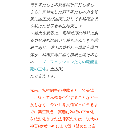
神学者たちとの観念闘争に打ち勝ち、
さらに富裕化した商工者たちの力を背
景に国王及び国家に対しても私権要求
を続けた哲学者や法律家こそ
＞観念を武器に、私権秩序の根幹にあ
る身分序列の闘いで勝ち進んできた階
級であり、彼らの並外れた職能意識自
体が、私権共認に基く階級意識そのも
の（「
プロフェッションたちの職能意
識の正体
」土山氏)
だと言えます。
元来、私権闘争の仲裁者として登場
し、従って私権を否定することなど一
度もなく、今や世界人権宣言に至るま
でに架空観念（実態は私権の正当化）
を絶対化させた法律家たちは、現代の
神官(参考968)にまで登り詰めたと言