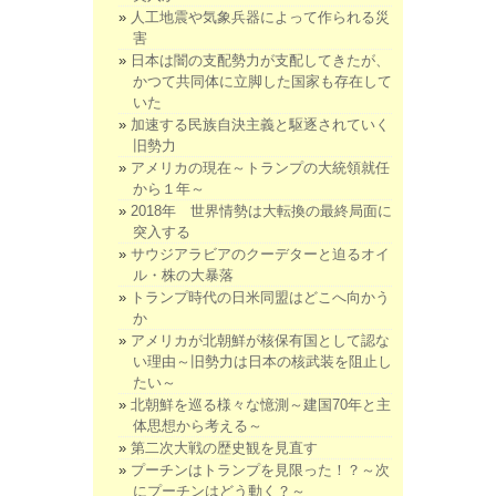
人工地震や気象兵器によって作られる災
害
日本は闇の支配勢力が支配してきたが、
かつて共同体に立脚した国家も存在して
いた
加速する民族自決主義と駆逐されていく
旧勢力
アメリカの現在～トランプの大統領就任
から１年～
2018年 世界情勢は大転換の最終局面に
突入する
サウジアラビアのクーデターと迫るオイ
ル・株の大暴落
トランプ時代の日米同盟はどこへ向かう
か
アメリカが北朝鮮が核保有国として認な
い理由～旧勢力は日本の核武装を阻止し
たい～
北朝鮮を巡る様々な憶測～建国70年と主
体思想から考える～
第二次大戦の歴史観を見直す
プーチンはトランプを見限った！？～次
にプーチンはどう動く？～