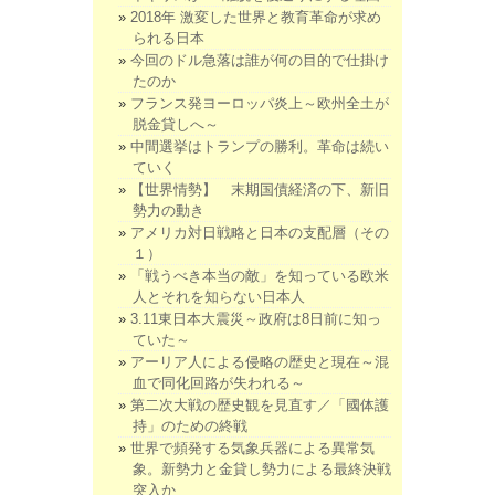
2018年 激変した世界と教育革命が求め
られる日本
今回のドル急落は誰が何の目的で仕掛け
たのか
フランス発ヨーロッパ炎上～欧州全土が
脱金貸しへ～
中間選挙はトランプの勝利。革命は続い
ていく
【世界情勢】 末期国債経済の下、新旧
勢力の動き
アメリカ対日戦略と日本の支配層（その
１）
「戦うべき本当の敵」を知っている欧米
人とそれを知らない日本人
3.11東日本大震災～政府は8日前に知っ
ていた～
アーリア人による侵略の歴史と現在～混
血で同化回路が失われる～
第二次大戦の歴史観を見直す／「國体護
持」のための終戦
世界で頻発する気象兵器による異常気
象。新勢力と金貸し勢力による最終決戦
突入か