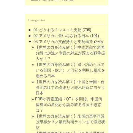
Categories
►
01.どうする？マスコミ支配
(798)
►
02.アメリカに食い尽される日本
(191)
▼
03.アメリカの支配勢力と支配構造
(260)
【世界の力を読み解く】中間選挙で米国
分離は加速／米露の対立が深まる戦争拡
大か！？
【世界の力を読み解く】追い詰められて
いる英国（欧州）／円安を利用し脱米を
進める日本
【世界の力を読み解く】中国と米国・台
湾間の圧力の高まり／脱米路線に向かう
日本
FRBが資産圧縮（QT）を開始。米国債
保有国の変化から読み取る各国の思惑
は？
【世界の力を読み解く】米国の軍事同盟
は限界か？／最終防衛ラインまで撤退状
態