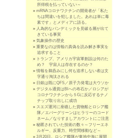
所得税を払っていない～
mRNAコロナワクチンの開発者が「私た
ちは間違いを犯しました。あれは単に毒
素です」とメディアに語る。
人為的なパンデミックを見破る層が出て
きている事実
気象操作の歴史
重要なのは情報の真偽を読み解き事実を
追求すること
トランプ、アメリカ宇宙軍創設は何のた
め？ 宇宙人は存在するのか？
情報を鵜呑みにし何も追求しない者は文
字通り淘汰される
日銀は既にQFS／原子力発電は大ウソか
デジタル通貨はBIへの布石か／ロシアが
コロナワクチンから５Gに反応するナノ
チップ取り出しに成功
スエズ運河に座礁した貨物船とロシア艦
隊／エバーグリーンはヒラリーのコード
ネーム／なりすましアカウントにご注意
秘匿されていた技術の数々～フリーエネ
ルギー、反重力、時空間移動など～
3月20日。ロシア艦隊が東地中海に展開