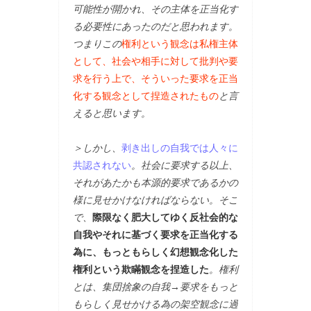
可能性が開かれ、その主体を正当化す
る必要性にあったのだと思われます。
つまりこの
権利という観念は私権主体
として、社会や相手に対して批判や要
求を行う上で、そういった要求を正当
化する観念として捏造されたもの
と言
えると思います。
＞しかし、
剥き出しの自我では人々に
共認されない
。社会に要求する以上、
それがあたかも本源的要求であるかの
様に見せかけなければならない。そこ
で、
際限なく肥大してゆく反社会的な
自我やそれに基づく要求を正当化する
為に、もっともらしく幻想観念化した
権利という欺瞞観念を捏造した
。権利
とは、集団捨象の自我→要求をもっと
もらしく見せかける為の架空観念に過