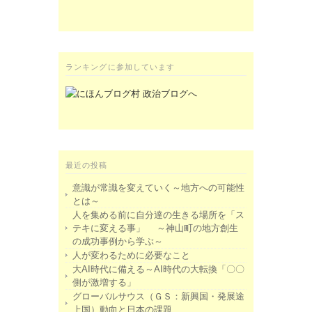
ランキングに参加しています
最近の投稿
意識が常識を変えていく～地方への可能性
とは～
人を集める前に自分達の生きる場所を「ス
テキに変える事」 ～神山町の地方創生
の成功事例から学ぶ～
人が変わるために必要なこと
大AI時代に備える～AI時代の大転換「〇〇
側が激増する」
グローバルサウス（ＧＳ：新興国・発展途
上国）動向と日本の課題