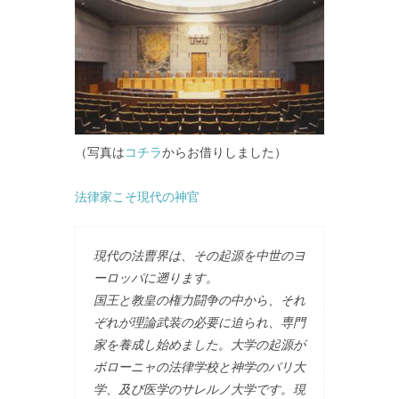
（写真は
コチラ
からお借りしました）
法律家こそ現代の神官
現代の法曹界は、その起源を中世のヨ
ーロッパに遡ります。
国王と教皇の権力闘争の中から、それ
ぞれが理論武装の必要に迫られ、専門
家を養成し始めました。大学の起源が
ボローニャの法律学校と神学のパリ大
学、及び医学のサレルノ大学です。現