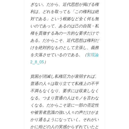
ぎない。だから、近代思想が掲げる権
利は、どれを取っても「この権利は絶
対である」という根拠など全く何も無
いのであって、あるのは己の自我・私
権を貫徹する為の一方的な要求だけで
ある。だからこそ、近代思想は権利だ
けを絶対的なものとして主張し、義務
を欠落させているのである。（
実現論
2_8_05
）
貧困が消滅し私権圧力が衰弱すれば、
普通の人々は取り立てて私権上の不平
不満もなくなり、要求には収束しなく
なる。つまり普通の人はモノを言わな
くなる。だからこそ逆に一部の否定性
や被害者意識の強い人々の声だけがま
かり通るようになっていく。それがい
かに殆どの人の実感からずれていたと