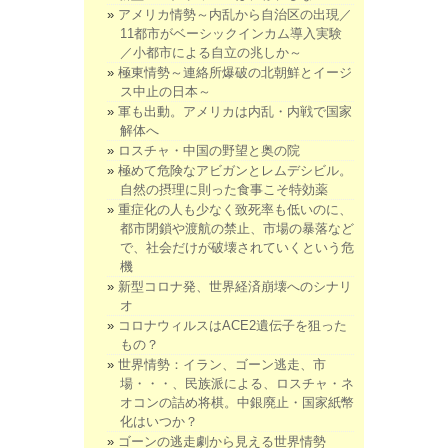
アメリカ情勢～内乱から自治区の出現／
11都市がベーシックインカム導入実験
／小都市による自立の兆しか～
極東情勢～連絡所爆破の北朝鮮とイージ
ス中止の日本～
軍も出動。アメリカは内乱・内戦で国家
解体へ
ロスチャ・中国の野望と奥の院
極めて危険なアビガンとレムデシビル。
自然の摂理に則った食事こそ特効薬
重症化の人も少なく致死率も低いのに、
都市閉鎖や渡航の禁止、市場の暴落など
で、社会だけが破壊されていくという危
機
新型コロナ発、世界経済崩壊へのシナリ
オ
コロナウィルスはACE2遺伝子を狙った
もの？
世界情勢：イラン、ゴーン逃走、市
場・・・、民族派による、ロスチャ・ネ
オコンの詰め将棋。中銀廃止・国家紙幣
化はいつか？
ゴーンの逃走劇から見える世界情勢