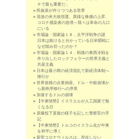
チで最も重要だ」
民族派が作りつつある世界
混迷の米大統領選、異様な株価の上昇、
コロナ感染者の急増～我々は革命の入口
にいる
市場論・国家論１８．太平洋戦争の謎
日本は敗けると分かっている日米開戦に
なぜ踏み切ったのか？
市場論・国家論１４．戦後の東西冷戦を
作り出したロックフェラーの世界主義と
共産主義
日本は最小限の経済混乱で新経済体制へ
移行か
世界規模の企業倒産。ドル・中銀崩壊か
ら新秩序移行への序章
加速するドルの崩壊
【中東情勢】イスラエルが人工国家で無
くなる日
原爆投下直後の様子を記した警察官の手
記
【中東情勢】トルコのイスラム化が中東
を和平に導く
新型コロナウィルスは、存在しない