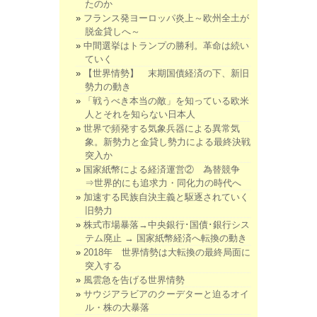
たのか
フランス発ヨーロッパ炎上～欧州全土が
脱金貸しへ～
中間選挙はトランプの勝利。革命は続い
ていく
【世界情勢】 末期国債経済の下、新旧
勢力の動き
「戦うべき本当の敵」を知っている欧米
人とそれを知らない日本人
世界で頻発する気象兵器による異常気
象。新勢力と金貸し勢力による最終決戦
突入か
国家紙幣による経済運営② 為替競争
⇒世界的にも追求力・同化力の時代へ
加速する民族自決主義と駆逐されていく
旧勢力
株式市場暴落→中央銀行･国債･銀行シス
テム廃止 → 国家紙幣経済へ転換の動き
2018年 世界情勢は大転換の最終局面に
突入する
風雲急を告げる世界情勢
サウジアラビアのクーデターと迫るオイ
ル・株の大暴落