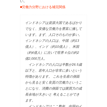
い。
■労働力分野における補完関係
インドネシアは資源大国であるばかり
でなく、安価な労働力を豊富に擁して
います。まず、人口そのものが多い。
インドネシアの人口は、中国（約13
億人）、インド（約10億人）、米国
（約4億人）に次いで世界４位の約2
億2,000万人。
インドネシアの人口は半数が26.5歳
以下と、若年人口が非常に多いという
特徴があります。 これを生産の側面
から見ると安く良質の労働力というこ
とになり、消費の側面では購買力の成
長余地が大きいと 考えることができ
ます。
インドネシアはここ数年、中国やイ