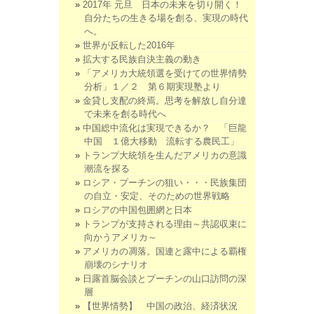
2017年 元旦 日本の未来を切り開く！
自分たちの生きる場を創る、実現の時代
へ。
世界が反転した2016年
拡大する民族自決主義の動き
「アメリカ大統領選を受けての世界情勢
分析」１／２ 第６期実現塾より
金貸し支配の終焉。思考を解放し自分達
で未来を創る時代へ
中国総中流化は実現できるか？ 「巨龍
中国 １億大移動 流転する農民工」
トランプ大統領を生んだアメリカの意識
潮流を探る
ロシア・プーチンの狙い・・・民族集団
の自立・安定、そのための世界戦略
ロシアの中国包囲網と日本
トランプが支持される理由～共認収束に
向かうアメリカ～
アメリカの凋落。国連と露中による覇権
崩壊のシナリオ
日露首脳会談とプーチンの山口訪問の深
層
【世界情勢】 中国の政治、経済状況