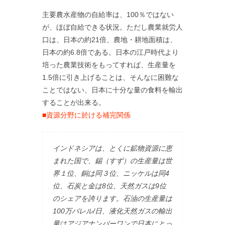
主要農水産物の自給率は、100％ではない
が、ほぼ自給できる状況。ただし農業就労人
口は、日本の約21倍、農地・耕地面積は、
日本の約6.8倍である。日本の江戸時代より
培った農業技術をもってすれば、生産量を
1.5倍に引き上げることは、そんなに困難な
ことではない、日本に十分な量の食料を輸出
することが出来る。
■資源分野に於ける補完関係
インドネシアは、とくに鉱物資源に恵
まれた国で、錫（すず）の生産量は世
界１位、銅は同３位、ニッケルは同4
位、石炭と金は8位、天然ガスは9位
のシェアを誇ります。石油の生産量は
100万バレル/日、液化天然ガスの輸出
量はアジアナンバーワンで日本にとっ