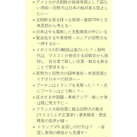
アメリカが北朝鮮が核保有国として認な
い理由～旧勢力は日本の核武装を阻止し
たい～
北朝鮮を巡る様々な憶測～建国70年と主
体思想から考える～
日本は今も腐敗した支配構造の中にいる
緊迫化する中東情勢～ロシアが旧勢力を
一掃するか～
イギリスのEU離脱は遠のいた？～新時
代は、マスコミが発信する旧観念から脱
却し、自分達で新しい言葉・観念を創る
ことで実現する～
新勢力と旧勢力の闘争激化～本源意識と
イデオロギーの対決へ～
プーチンはトランプを見限った！？～次
にプーチンはどう動く？～
拡大する中国圏～東南アジア・南シナ海
は既に勢力下に～
フランス大統領選に観る旧勢力の動き
(マスコミと不正選挙)～事実構造・歴史
構造の追求が鍵～
トランプ VS 金貸しの行方は？ ～金
貸し衰弱の構造から見通す～