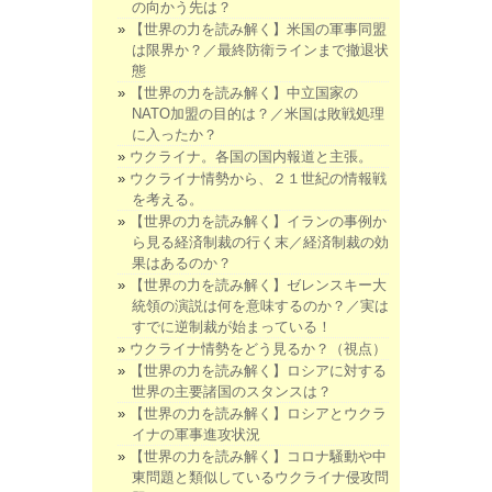
の向かう先は？
【世界の力を読み解く】米国の軍事同盟
は限界か？／最終防衛ラインまで撤退状
態
【世界の力を読み解く】中立国家の
NATO加盟の目的は？／米国は敗戦処理
に入ったか？
ウクライナ。各国の国内報道と主張。
ウクライナ情勢から、２１世紀の情報戦
を考える。
【世界の力を読み解く】イランの事例か
ら見る経済制裁の行く末／経済制裁の効
果はあるのか？
【世界の力を読み解く】ゼレンスキー大
統領の演説は何を意味するのか？／実は
すでに逆制裁が始まっている！
ウクライナ情勢をどう見るか？（視点）
【世界の力を読み解く】ロシアに対する
世界の主要諸国のスタンスは？
【世界の力を読み解く】ロシアとウクラ
イナの軍事進攻状況
【世界の力を読み解く】コロナ騒動や中
東問題と類似しているウクライナ侵攻問