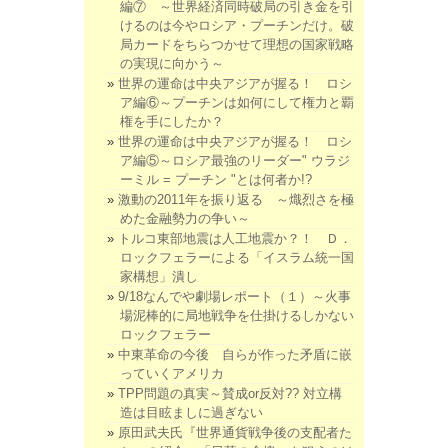
編⑦ ～世界経済同時破局の引き金を引
けるのは今やロシア・プーチンだけ。破
局カードをちらつかせて理想の国家戦略
の実現に向かう～
世界の運命は中央アジアが握る！ ロシ
ア編⑥～プーチンは如何にして権力と覇
権を手にしたか？
世界の運命は中央アジアが握る！ ロシ
ア編⑤～ロシア最強のリーダー" ウラジ
ーミル = プーチン "とは何者か!?
激動の2011年を振り返る ～熾烈さを極
めた金融勢力の争い～
トルコ東部地震は人工地震か？！ Ｄ．
ロックフェラーによる「イスラム統一国
家構想」潰し
9/18なんでや劇場レポート（１）～火事
場泥棒的に局地戦争を仕掛けるしかない
ロックフェラー
中東革命の今後 自らが作った矛盾に嵌
っていくアメリカ
TPP問題の真実～賛成or反対?? 対立構
造は目眩ましに過ぎない
原田武夫氏『世界通貨戦争後の支配者た