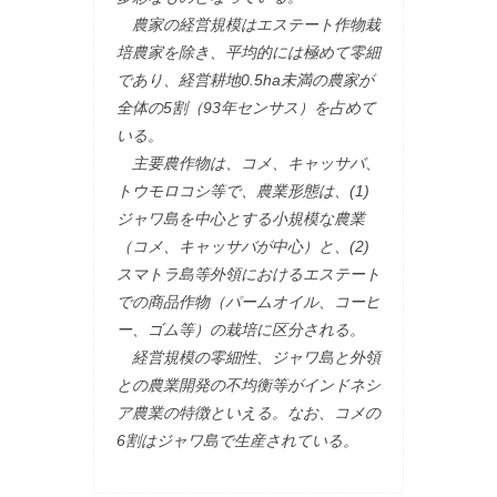
農家の経営規模はエステート作物栽
培農家を除き、平均的には極めて零細
であり、経営耕地0.5ha未満の農家が
全体の5割（93年センサス）を占めて
いる。
主要農作物は、コメ、キャッサバ、
トウモロコシ等で、農業形態は、(1)
ジャワ島を中心とする小規模な農業
（コメ、キャッサバが中心）と、(2)
スマトラ島等外領におけるエステート
での商品作物（パームオイル、コーヒ
ー、ゴム等）の栽培に区分される。
経営規模の零細性、ジャワ島と外領
との農業開発の不均衡等がインドネシ
ア農業の特徴といえる。なお、コメの
6割はジャワ島で生産されている。