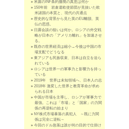
米露のINF条約撤廃の真意は何か
150年前 岩倉遣欧使節団が見抜いた欧
米諸国の本質と、現代の共通点
歴史的な背景から見た英のEU離脱、英
仏の思惑。
日露会談の狙いは何か。ロシアの外交戦
略が日本の「アメリカ離れ」を加速させ
る。
既存の世界経済は縮小→今後は中国の市
場支配でどうなる
東アジアも民族収束、日本は自立を迫ら
れている
ロシアは世界一の軍事力と影響力を持っ
ている
2019年 世界は未知領域へ、日本人の志
2018年 激変した世界と教育革命が求め
られる日本
中国が市場を主導し、ロシアが軍事力で
最強。これは「市場」と「国家」の力関
係の再逆転の始まり
NY株式市場暴落の真犯人 ～既に力関
係は完全に逆転～
今回のドル急落は誰が何の目的で仕掛け