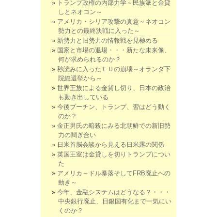
トランプ政権の内部力学～民族派と金貸
しとネオコン～
アメリカ・シリア攻撃の真意～ネオコン
勢力との最終決戦に入った～
新勢力と旧勢力の情報戦を見極める
国家と市場の退場・・・新たな未来像、
何が求められるのか？
秒読みに入ったＥＵの崩壊～オランダ下
院総選挙から～
世界王族による金貸し切り、日本の政治
も動き出している
今後プーチン、トランプ、習はどう動く
のか？
金正男氏の暗殺にみる北朝鮮での新旧勢
力の鬩ぎ合い
日米首脳会談から見える日米露の関係
英国王室は金貸しを切りトランプについ
た
アメリカ～ドル暴落そしてFRB廃止への
動き～
今年、金融システムはどうなる？・・・
中央銀行廃止、日銀国有化まで一気にい
くのか？