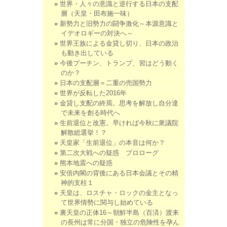
世界・人々の意識と逆行する日本の支配
層（天皇・田布施一味）
新勢力と旧勢力の闘争激化～本源意識と
イデオロギーの対決へ～
世界王族による金貸し切り、日本の政治
も動き出している
今後プーチン、トランプ、習はどう動く
のか？
日本の支配層＝二重の売国勢力
世界が反転した2016年
金貸し支配の終焉。思考を解放し自分達
で未来を創る時代へ
生前退位と改憲。早ければ今秋に衆議院
解散総選挙！？
天皇家「生前退位」の本音は何か？
第二次大戦への疑惑 プロローグ
熊本地震への疑惑
安倍内閣の背後にある日本会議とその精
神的支柱１
天皇は、ロスチャ・ロックの金主となっ
て世界情勢に関与し始めている
裏天皇の正体16～朝鮮半島（百済）渡来
の長州は常に分国・独立の危険性を孕ん