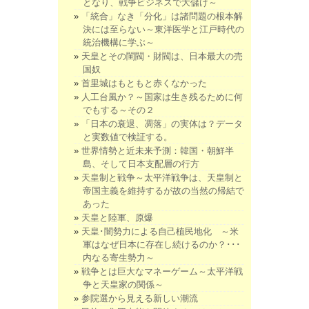
となり、戦争ビジネスで大儲け～
「統合」なき「分化」は諸問題の根本解
決には至らない～東洋医学と江戸時代の
統治機構に学ぶ～
天皇とその閨閥・財閥は、日本最大の売
国奴
首里城はもともと赤くなかった
人工台風か？～国家は生き残るために何
でもする～その２
「日本の衰退、凋落」の実体は？データ
と実数値で検証する。
世界情勢と近未来予測：韓国・朝鮮半
島、そして日本支配層の行方
天皇制と戦争～太平洋戦争は、天皇制と
帝国主義を維持するが故の当然の帰結で
あった
天皇と陸軍、原爆
天皇･闇勢力による自己植民地化 ～米
軍はなぜ日本に存在し続けるのか？･･･
内なる寄生勢力～
戦争とは巨大なマネーゲーム～太平洋戦
争と天皇家の関係～
参院選から見える新しい潮流