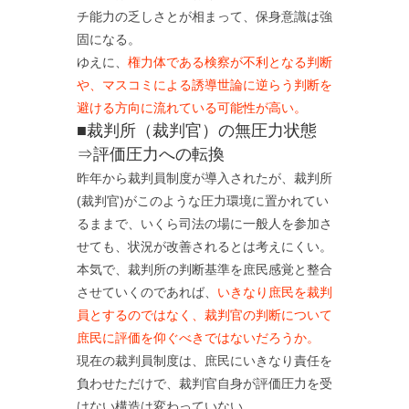
チ能力の乏しさとが相まって、保身意識は強
固になる。
ゆえに、
権力体である検察が不利となる判断
や、マスコミによる誘導世論に逆らう判断を
避ける方向に流れている可能性が高い。
■裁判所（裁判官）の無圧力状態
⇒評価圧力への転換
昨年から裁判員制度が導入されたが、裁判所
(裁判官)がこのような圧力環境に置かれてい
るままで、いくら司法の場に一般人を参加さ
せても、状況が改善されるとは考えにくい。
本気で、裁判所の判断基準を庶民感覚と整合
させていくのであれば、
いきなり庶民を裁判
員とするのではなく、裁判官の判断について
庶民に評価を仰ぐべきではないだろうか。
現在の裁判員制度は、庶民にいきなり責任を
負わせただけで、裁判官自身が評価圧力を受
けない構造は変わっていない。