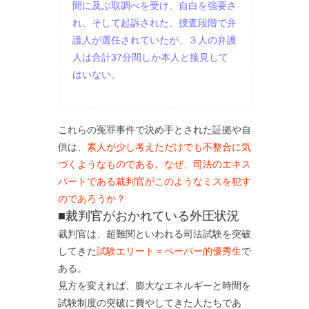
間に及ぶ取調べを受け、自白を強要さ
れ、そして起訴された。捜査段階で弁
護人が選任されていたが、３人の弁護
人は合計37分間しか本人と接見して
はいない。
これらの冤罪事件で決め手とされた証拠や自
供は、
素人が少し考えただけでも不整合に気
づくようなものである。なぜ、司法のエキス
パートである裁判官がこのようなミスを犯す
のであろうか？
■裁判官がおかれている外圧状況
裁判官は、超難関といわれる司法試験を突破
してきた
試験エリート＝ペーパー的優秀生
で
ある。
見方を変えれば、膨大なエネルギーと時間を
試験制度の突破に費やしてきた人たちであ