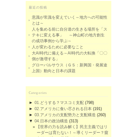
最近の投稿
意識が常識を変えていく～地方への可能性
とは～
人を集める前に自分達の生きる場所を「ス
テキに変える事」 ～神山町の地方創生
の成功事例から学ぶ～
人が変わるために必要なこと
大AI時代に備える～AI時代の大転換「〇〇
側が激増する」
グローバルサウス（ＧＳ：新興国・発展途
上国）動向と日本の課題
Categories
►
01.どうする？マスコミ支配
(798)
►
02.アメリカに食い尽される日本
(191)
►
03.アメリカの支配勢力と支配構造
(260)
▼
04.日本の政治構造
(313)
【世界の力を読み解く】民主主義ではリ
ーダーは育たない！～導くリーダー？窺