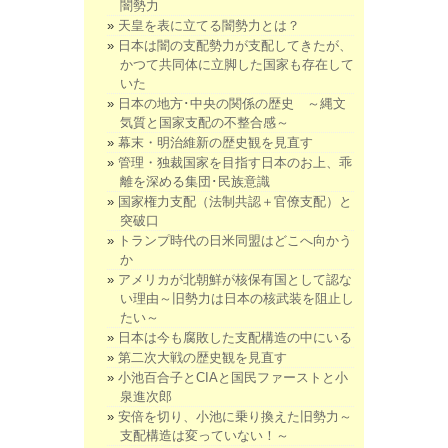
闇勢力
天皇を表に立てる闇勢力とは？
日本は闇の支配勢力が支配してきたが、
かつて共同体に立脚した国家も存在して
いた
日本の地方･中央の関係の歴史 ～縄文
気質と国家支配の不整合感～
幕末・明治維新の歴史観を見直す
管理・独裁国家を目指す日本のお上、乖
離を深める集団･民族意識
国家権力支配（法制共認＋官僚支配）と
突破口
トランプ時代の日米同盟はどこへ向かう
か
アメリカが北朝鮮が核保有国として認な
い理由～旧勢力は日本の核武装を阻止し
たい～
日本は今も腐敗した支配構造の中にいる
第二次大戦の歴史観を見直す
小池百合子とCIAと国民ファーストと小
泉進次郎
安倍を切り、小池に乗り換えた旧勢力～
支配構造は変っていない！～