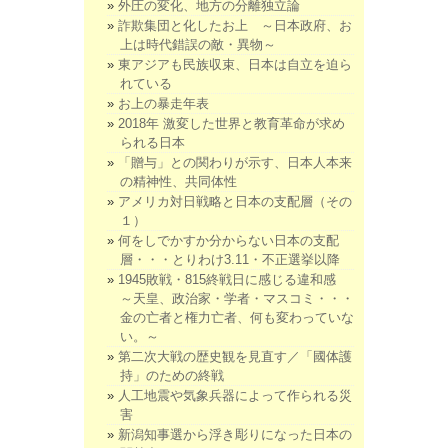
外圧の変化、地方の分離独立論
詐欺集団と化したお上 ～日本政府、お
上は時代錯誤の敵・異物～
東アジアも民族収束、日本は自立を迫ら
れている
お上の暴走年表
2018年 激変した世界と教育革命が求め
られる日本
「贈与」との関わりが示す、日本人本来
の精神性、共同体性
アメリカ対日戦略と日本の支配層（その
１）
何をしでかすか分からない日本の支配
層・・・とりわけ3.11・不正選挙以降
1945敗戦・815終戦日に感じる違和感
～天皇、政治家・学者・マスコミ・・・
金の亡者と権力亡者、何も変わっていな
い。～
第二次大戦の歴史観を見直す／「國体護
持」のための終戦
人工地震や気象兵器によって作られる災
害
新潟知事選から浮き彫りになった日本の