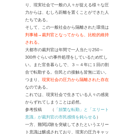
り、現実社会で一般の人々が捉える様々な圧
力からは、むしろ距離を置くことができた人
たちである。
そして、この一般社会から隔離された環境は
判事補→裁判官となってからも、比較的維持
される。
大都市の裁判官は年間で一人当たり250～
300件ぐらいの事件処理をしているため忙し
い。また官舎暮らしで、３～４年に１回の割
合で転勤する。住民との接触も皆無に近い。
つまり、
現実社会の圧力から隔離された存在
なのである。
これでは、現実社会で生きている人々の感覚
からずれてしまうことは必然。
参考投稿 （
「頻繁な転勤」と「エリート
意識」が裁判官の市民感情を鈍らせる
）
一方、難関試験を突破してきたというエリー
ト意識は醸成されており、現実の圧力キャッ