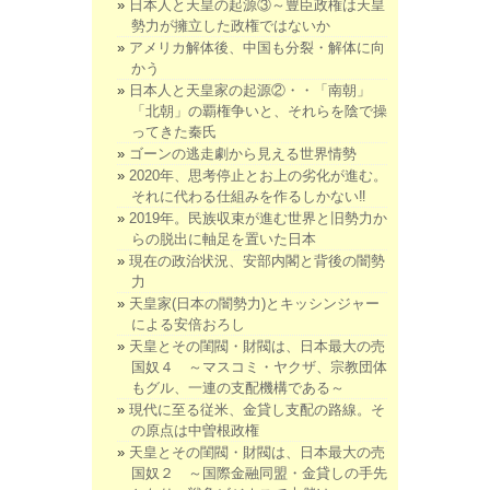
日本人と天皇の起源③～豊臣政権は天皇
勢力が擁立した政権ではないか
アメリカ解体後、中国も分裂・解体に向
かう
日本人と天皇家の起源②・・「南朝」
「北朝」の覇権争いと、それらを陰で操
ってきた秦氏
ゴーンの逃走劇から見える世界情勢
2020年、思考停止とお上の劣化が進む。
それに代わる仕組みを作るしかない‼
2019年。民族収束が進む世界と旧勢力か
らの脱出に軸足を置いた日本
現在の政治状況、安部内閣と背後の闇勢
力
天皇家(日本の闇勢力)とキッシンジャー
による安倍おろし
天皇とその閨閥・財閥は、日本最大の売
国奴４ ～マスコミ・ヤクザ、宗教団体
もグル、一連の支配機構である～
現代に至る従米、金貸し支配の路線。そ
の原点は中曽根政権
天皇とその閨閥・財閥は、日本最大の売
国奴２ ～国際金融同盟・金貸しの手先