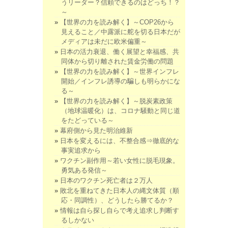
うリーダー？信頼できるのはどっち！？
～
【世界の力を読み解く】～COP26から
見えること／中露派に舵を切る日本だが
メディアは未だに欧米偏重～
日本の活力衰退、働く展望と幸福感、共
同体から切り離された賃金労働の問題
【世界の力を読み解く】～世界インフレ
開始／インフレ誘導の騙しも明らかにな
る～
【世界の力を読み解く】～脱炭素政策
（地球温暖化）は、コロナ騒動と同じ道
をたどっている～
幕府側から見た明治維新
日本を変えるには、不整合感⇒徹底的な
事実追求から
ワクチン副作用～若い女性に脱毛現象。
勇気ある発信～
日本のワクチン死亡者は２万人
敗北を重ねてきた日本人の縄文体質（順
応・同調性）、どうしたら勝てるか？
情報は自ら探し自らで考え追求し判断す
るしかない