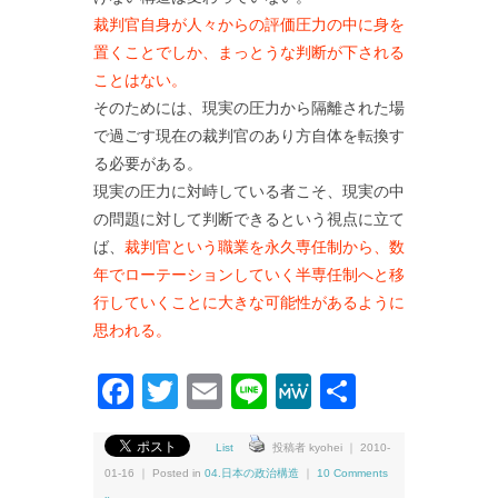
裁判官自身が人々からの評価圧力の中に身を
置くことでしか、まっとうな判断が下される
ことはない。
そのためには、現実の圧力から隔離された場
で過ごす現在の裁判官のあり方自体を転換す
る必要がある。
現実の圧力に対峙している者こそ、現実の中
の問題に対して判断できるという視点に立て
ば、
裁判官という職業を永久専任制から、数
年でローテーションしていく半専任制へと移
行していくことに大きな可能性があるように
思われる。
Facebook
Twitter
Email
Line
MeWe
共
有
List
投稿者 kyohei ｜ 2010-
01-16 ｜ Posted in
04.日本の政治構造
｜
10 Comments