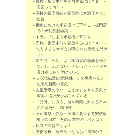
民族・集団本能を開放するには？９ ～
国家って何？～
国権の最高機関が意図的に空洞化される
社会
極東における米覇権は低下する～板門店
での米朝首脳会談～
トランプによる米覇権の幕引き
民族・集団本能を開放するには？４ ～
なりすまし天皇と捏造された歴史を見抜
け～
新年号「令和」は〈権力者の横暴を許さ
ないし、忘れない〉というメッセージを
権力者に突き付けている
５G(電磁波)の危険性。その事実を伝え
た東京新聞の勇気
支配階級のウソ・ごまかしを暴く勇気と
事実の追求が求められている
「元号」にみる、暦や時間に対する日本
人の歴史性、精神性
不正選挙・詐欺・捏造の蔓延する安倍政
権下の日本、その日本での元号とは？
日本の闇勢力とは？
安倍政権、官僚飼いならしに成功か？