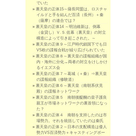
でいた
裏天皇の正体15～薩長同盟は、ロスチャ
イルドと手を結んだ百済（長州）＋秦
（薩摩）の連合では？
裏天皇の正体14 ～明治維新は、倒幕
（金貸し）Ｖ.Ｓ.佐幕（裏天皇）の対立
構造によって引き起こされた。～
裏天皇の正体９～江戸時代鎖国下でも日
VS欧の諜報合戦が繰り広げられていた
裏天皇の正体８～裏天皇の諜報組織が国
内・海外に分化→両者の対立をけしかけ
るイエズス会
裏天皇の正体７～葛城（＋秦）⇒裏天皇
の諜報組織（修験道）
裏天皇の正体６～裏天皇（南朝系伏見
殿）の諜報ネットワーク
裏天皇の正体５ 南朝後醍醐の皇子護良
親王が市場ネットワークの裏首領になっ
た？
裏天皇の正体４ 南朝を支持したのは市
場勢力。それを統括していたのは秦氏
裏天皇の正体２～日本の支配構造は倭人
勢力VS百済勢力＋キャスティングボー