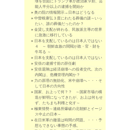
壊を合図にトランプ軍が政治家９割、芸
能人半分以上の逮捕を開始か
奥の院の情報開示→日本はどうなる
中曽根康弘３度にわたる葬儀の謎～いっ
たい、誰の葬儀だったのか？
金貸し支配が終わる、民族派主導の世界
に急激に移行している
日本を支配しているのは日本人ではない
４ ～ 朝鮮血族の閨閥が政・官・財を
牛耳る ～
日本を支配しているのは日本人ではない
安倍の逮捕寸前の辞任劇
安倍退陣は経済崩壊への役者交代。次の
内閣は、危機管理内閣か？
力の原理の無効化、米中崩壊へ・・・そ
して日本の方向性
国家、お上って何？？ ～国家市場の構
造が鮮明になってきたが、お上は何もせ
ず、たちまち利権と化す～
極東情勢～連絡所爆破の北朝鮮とイージ
ス中止の日本～
在日米軍の撤退は時間の問題。・・・予
想もできない事態の予感。