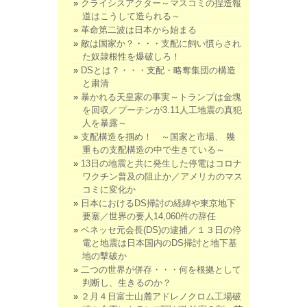
クライシスアクター～マスコミの捏造報
道はこうして造られる～
革命第二波は日本から始まる
敵は国家か？・・・支配に飼い慣らされ
た奴隷根性を爆破しろ！
DSとは？・・・支配・略奪集団の構造
と粛清
暴かれる天皇家の事実～トランプは金塊
を回収／プーチンが3.11人工地震の真犯
人を暴露～
支配構造を掴め！ ～国家と市場、 幾
重もの支配構造の中で生きている～
13日の地震と共に発生した停電はコロナ
ワクチン普及の阻止か／アメリカのマス
コミに変化か
日本におけるDS掃討の経緯や東京地下
要塞／世界の要人14,060件の辞任
ベネッセ元会長(DS)の逮捕／１３日の停
電と地震は日本国内のDS掃討と地下基
地の撃破か
二つの世界が併存・・・何を根拠として
判断し、生きるのか？
２月４日富士山麓アドレノクロム工場破