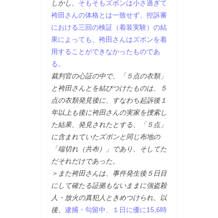
しかし、
そもそもズボンは小さ過ぎて
袴田さんの体格とは一致せず、控訴審
における三回の検証（着装実験）の結
果によっても、袴田さんはズボンを着
用することができなかったものであ
る。
裁判官の心証の中で、「５点の衣類」
と袴田さんとを結びつけたものは、５
点の衣類発見後に、すなわち起訴後１
年以上も後に袴田さんの実家を捜索し
た結果、発見されたとする、「５点」
に含まれていたズボンと同じ布地の
「端切れ（共布）」であり、そしてた
だそれだけであった。
＞また袴田さんは、事件発生後５日目
にして確たる証拠もないままに強盗殺
人・放火の真犯人ときめつけられ、以
後、
逮捕・勾留中、１日に優に15,6時