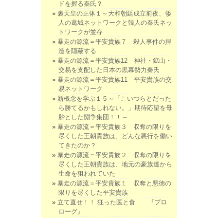
ドを握る秦氏？
裏天皇の正体１～大和朝廷成立前夜、倭
人の葛城ネットワークと韓人の秦氏ネッ
トワークが並存
暴走の源流＝平安貴族７ 殺人事件の捏
造を隠蔽する
暴走の源流＝平安貴族12 神社・鉱山・
交易を支配した日本の黒幕勢力秦氏
暴走の源流＝平安貴族11 平安貴族の交
易ネットワーク
新概念を学ぶ１５～「こいつらとだった
ら勝てるかもしれない。」期待応望を母
胎とした闘争集団！！～
暴走の源流＝平安貴族３ 収奪の限りを
尽くした王朝貴族は、どんな悪行を働い
てきたのか？
暴走の源流＝平安貴族２ 収奪の限りを
尽くした王朝貴族は、地元の豪族達から
生命を狙われていた
暴走の源流＝平安貴族１ 収奪と悪徳の
限りを尽くした平安貴族
立て直せ！！ 狂った医と食 『プロ
ローグ』