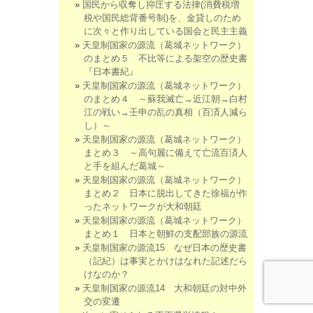
国民から収奪し抑圧する法律(消費税増
税や国民総背番号制)を、金貸しのため
に次々と作り出している国会と民主主義
天皇制国家の源流（葛城ネットワーク）
のまとめ５ 不比等による架空の歴史書
『日本書紀』
天皇制国家の源流（葛城ネットワーク）
のまとめ４ ～蘇我滅亡→近江朝→白村
江の戦い→壬申の乱の真相（百済人減ら
し）～
天皇制国家の源流（葛城ネットワーク）
まとめ３ ～高句麗に備えて亡流百済人
と手を組んだ葛城～
天皇制国家の源流（葛城ネットワーク）
まとめ２ 日本に脱出してきた徐福が作
ったネットワークが大和朝廷
天皇制国家の源流（葛城ネットワーク）
まとめ１ 日本と朝鮮の支配部族の源流
天皇制国家の源流15 なぜ日本の歴史書
（記紀）は事実とかけはなれた記述だら
けなのか？
天皇制国家の源流14 大和朝廷の対中外
交の変遷