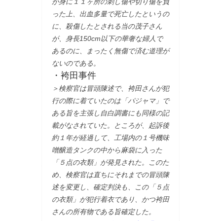
が身に１１ヶ所の刺し傷や切り傷を負
った上、出血多量で死亡したというの
に、殺傷したとされる当の茂子さん
が、身長150cm以下の華奢な婦人で
あるのに、まったく無傷で済む道理が
ないのである。
・袴田事件
＞検察官は冒頭陳述で、袴田さんが犯
行の際に着ていたのは「パジャマ」で
ある旨を主張し自白調書にも同様の記
載がなされていた。ところが、起訴後
約１年が経過して、工場内の１号機味
噌醸造タンクの中から麻袋に入った
「５点の衣類」が発見された。このた
め、検察官は直ちにそれまでの冒頭陳
述を変更し、確定判決も、この「５点
の衣類」が犯行着衣であり、かつ袴田
さんの所有物である旨確定した。