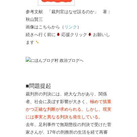
参考文献 「裁判官はなぜ誤るのか」 著：
秋山賢三
画像はこちらから（
リンク
）
続きへ行く前に
応援クリック
お願いし
ます
■問題提起
裁判所の判決には、絶大な力があり、関係
者、社会に及ぼす影響が大きく、
極めて慎重
かつ正確な判断が求められる。しかし、現実
には事実と異なる判決も発生している。
去年、足利事件で無期懲役の判決で受けた菅
家さんが、17年の刑務所の生活を経て再審