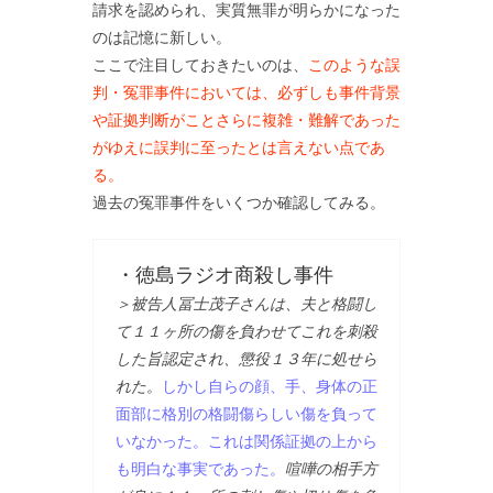
請求を認められ、実質無罪が明らかになった
のは記憶に新しい。
ここで注目しておきたいのは、
このような誤
判・冤罪事件においては、必ずしも事件背景
や証拠判断がことさらに複雑・難解であった
がゆえに誤判に至ったとは言えない点であ
る。
過去の冤罪事件をいくつか確認してみる。
・徳島ラジオ商殺し事件
＞被告人冨士茂子さんは、夫と格闘し
て１１ヶ所の傷を負わせてこれを刺殺
した旨認定され、懲役１３年に処せら
れた。
しかし自らの顔、手、身体の正
面部に格別の格闘傷らしい傷を負って
いなかった。これは関係証拠の上から
も明白な事実であった。
喧嘩の相手方