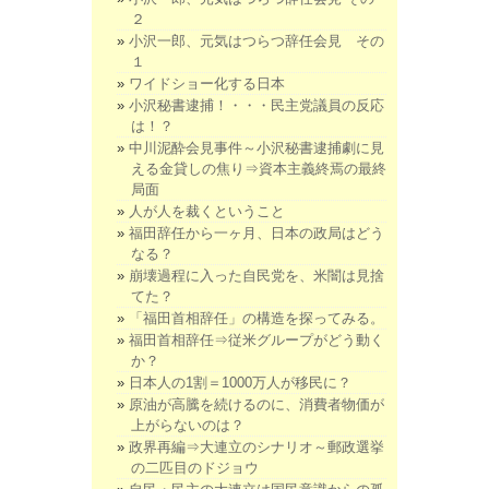
２
小沢一郎、元気はつらつ辞任会見 その
１
ワイドショー化する日本
小沢秘書逮捕！・・・民主党議員の反応
は！？
中川泥酔会見事件～小沢秘書逮捕劇に見
える金貸しの焦り⇒資本主義終焉の最終
局面
人が人を裁くということ
福田辞任から一ヶ月、日本の政局はどう
なる？
崩壊過程に入った自民党を、米闇は見捨
てた？
「福田首相辞任」の構造を探ってみる。
福田首相辞任⇒従米グループがどう動く
か？
日本人の1割＝1000万人が移民に？
原油が高騰を続けるのに、消費者物価が
上がらないのは？
政界再編⇒大連立のシナリオ～郵政選挙
の二匹目のドジョウ