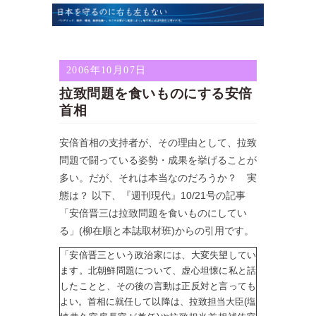
2006年10月07日
拉致問題を食いものにする安倍
首相
安倍首相の支持者が、その理由として、拉致
問題で闘っている姿勢・成果を挙げることが
多い。だが、それは本当なのだろうか？ 実
態は？ 以下、『週刊現代』10/21号の記事
「安倍晋三は拉致問題を食いものにしてい
る」(柳在順と本誌取材班)からの引用です。
「安倍晋三という政治家には、大変失望してい
ます。北朝鮮問題について、虚心坦懐に私と話
したことと、その後の言動は正反対と言っても
よい。首相に就任して以降は、拉致担当大臣(塩