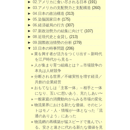
►
02.アメリカに食い尽される日本
(191)
►
03.アメリカの支配勢力と支配構造
(260)
►
04.日本の政治構造
(313)
►
05.染脳国家日本
(175)
►
06.経済破局の行方
(307)
►
07.新政治勢力の結集に向けて
(107)
►
08.近現代史と金貸し
(213)
►
09.国際政治情勢の分析
(279)
▼
10.日本の時事問題
(206)
業を興す者が活力をつくり出す～新時代
を江戸時代から見る～
人が集まり育つ組織とは？→市場競争の
本丸は人材競争
分断される世界／不確実性を増す経済／
共創の企業経営
おもてなしは「主客一体」～相手と一体
になり、互いに想いあう、充たしあい〜
一般家庭の消費動向からみる市場の変化
物流業界における新たな価値。そのヒン
トはモノ・人・情報が一体となった「流
通のありよう」にあった
物流網の再構築が猛スピードで進んでい
る。安さと速さに代わる新たな価値を見