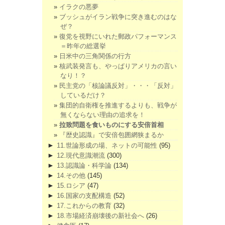
イラクの悪夢
ブッシュがイラン戦争に突き進むのはな
ぜ？
復党を視野にいれた郵政パフォーマンス
＝昨年の総選挙
日米中の三角関係の行方
核武装発言も、やっぱりアメリカの言い
なり！？
民主党の「核論議反対」・・・「反対」
しているだけ？
集団的自衛権を推進するよりも、戦争が
無くならない理由の追求を！
拉致問題を食いものにする安倍首相
『歴史認識』で安倍包囲網狭まるか
►
11.世論形成の場、ネットの可能性
(95)
►
12.現代意識潮流
(300)
►
13.認識論・科学論
(134)
►
14.その他
(145)
►
15.ロシア
(47)
►
16.国家の支配構造
(52)
►
17.これからの教育
(32)
►
18.市場経済崩壊後の新社会へ
(26)