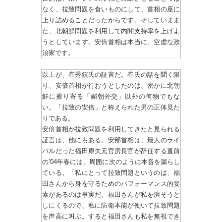
なく、拉致問題を食いものにして、首相の座に
上り詰めることだったからです。そしていまま
た、北朝鮮問題を利用して内閣支持率を上げよ
うとしています。安倍首相は本当に、空虚な政
治家です。
以上が、崔秀鎮氏の証言だ。崔氏の話を聞く限
り、安倍首相が行おうとしたのは、密かに北朝
鮮に擦り寄る「媚朝外交」以外の何物でもな
い。「拉致の安倍」と称えられた男の正体見た
りである。
安倍首相が拉致問題を利用してきたと見られる
証言は、他にもある。安部首相は、最大のライ
バルだった福田康夫元官房長官が辞任する直前
の’04年春には、周囲に次のように本音を漏らし
ている。「私にとって拉致問題というのは、福
田さんから身を守るためのパフォーマンス的要
素があるのは事実だ。福田さんが私を潰そうと
しにくるので、私に防衛本能が働いて拉致問題
を声高に叫ぶ。すると福田さんも私を無視でき