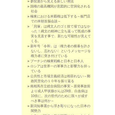
参院選から見える新しい潮流
国権の最高機関が意図的に空洞化される
社会
極東における米覇権は低下する～板門店
での米朝首脳会談～
「貝塚」は縄文人のゴミ捨て場ではなか
った！縄文の精神に立ち返って既成の事
実を見直す事で、新たな可能性が見えて
くる。
新年号「令和」は〈権力者の横暴を許さ
ないし、忘れない〉というメッセージを
権力者に突き付けている
プーチンの極東戦略と日本と日本人
ロシアは世界一の軍事力と影響力を持っ
ている
公共性と市場主義経済は相容れない～郵
政民営化の１０年を振り返る
南相馬市立総合病院の事実～原発事故前
より成人甲状腺がんは29倍、白血病は
10倍に。次の世代のために我々が成す
べき事は何か～
新潟知事選から浮き彫りになった日本の
闇勢力