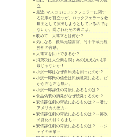
自民・民主の大連立は国民意識からの孤
立
最近､マスコミにロックフェラーに関す
る記事が目立つが、ロックフェラーを救
世主として演出しようとしているのでは
ないか。隠されたその裏には。
改めて、大連立とは何か？
気になる、飯島元秘書官、竹中平蔵元総
務相の言動。
大連立を阻止できるか？
消費税は大企業を潤す為の(見えない)搾
取じゃないか！
小沢一郎はなぜ自民党を割ったのか？
小沢一郎氏の信念は民族意識にある。だ
から右も左も無い。
小沢一郎辞任の背後にあるものは？
食品偽装の摘発がなぜ続発するのか？
安倍辞任劇の背後にあるものは？～潜む
アメリカの圧力～
安倍辞任劇の背後にあるものは？～郵政
民営化の目くらまし～
安倍辞任劇の背後にあるものは？ ～ジ
ェイの画策～