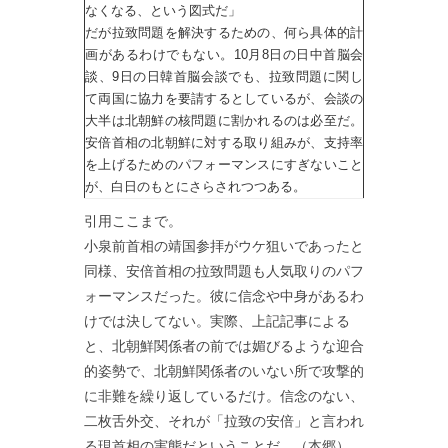
なくなる、という図式だ」
だが拉致問題を解決するための、何ら具体的計
画があるわけでもない。10月8日の日中首脳会
談、9日の日韓首脳会談でも、拉致問題に関し
て両国に協力を要請するとしているが、会談の
大半は北朝鮮の核問題に割かれるのは必至だ。
安倍首相の北朝鮮に対する取り組みが、支持率
を上げるためのパフォーマンスにすぎないこと
が、白日のもとにさらされつつある。
引用ここまで。
小泉前首相の靖国参拝がウケ狙いであったと
同様、安倍首相の拉致問題も人気取りのパフ
ォーマンスだった。彼に信念や中身があるわ
けでは決してない。実際、上記記事による
と、北朝鮮関係者の前では媚びるような迎合
的姿勢で、北朝鮮関係者のいない所で攻撃的
に非難を繰り返しているだけ。信念のない、
二枚舌外交、それが「拉致の安倍」と言われ
る現首相の実態だということだ。（本郷）