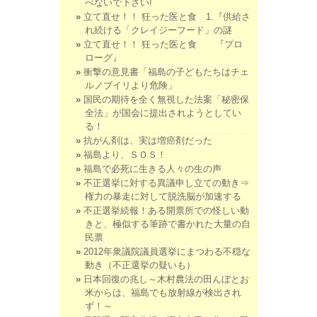
べないで下さい!
立て直せ！！ 狂った医と食 1.『供給さ
れ続ける「クレイジーフード」の謎
立て直せ！！ 狂った医と食 『プロ
ローグ』
衝撃の意見書「福島の子どもたちはチェ
ルノブイリより危険」
国民の期待を全く無視した法案「秘密保
全法」が国会に提出されようとしてい
る！
抗がん剤は、実は増癌剤だった
福島より、ＳＯＳ！
福島で必死に生きる人々の生の声
不正選挙に対する異議申し立ての動き⇒
権力の暴走に対して脱洗脳が加速する
不正選挙続報！ある開票所での怪しい動
きと、極似する筆跡で書かれた大量の自
民票
2012年衆議院議員選挙にまつわる不穏な
動き（不正選挙の疑いも）
日本回復の兆し～木村農法の田んぼとお
米からは、福島でも放射線が検出され
ず！～