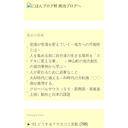
最近の投稿
意識が常識を変えていく～地方への可能性
とは～
人を集める前に自分達の生きる場所を「ス
テキに変える事」 ～神山町の地方創生
の成功事例から学ぶ～
人が変わるために必要なこと
大AI時代に備える～AI時代の大転換「〇〇
側が激増する」
グローバルサウス（ＧＳ：新興国・発展途
上国）動向と日本の課題
Categories
►
01.どうする？マスコミ支配
(798)