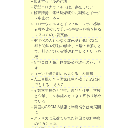
加速するドルの崩壊
新型コロナウィルスは、存在しない
極東情勢～連絡所爆破の北朝鮮とイージ
ス中止の日本～
コロナウィルスとインフルエンザの感染
者数を比較して分かる事実～危機を煽る
マスコミの共認支配～
重症化の人も少なく致死率も低いのに、
都市閉鎖や渡航の禁止、市場の暴落など
で、社会だけが破壊されていくという危
機
新型コロナ発、世界経済崩壊へのシナリ
オ
ゴーンの逃走劇から見える世界情勢
人工台風か？～国家は生き残るために何
でもする～その２
企業立学校の可能性。遊びと仕事、学校
と企業、この枠組みが大きく変わり始め
ている
韓国のGSOMIA破棄で半島情勢は急展開
に
アメリカに見捨てられた韓国と朝鮮半島
の行方と日本