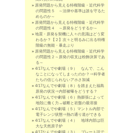
原発問題から見える特権階級・近代科学
の問題性５ ～法律や基準は誰を守るた
めものか～
原発問題から見える特権階級・近代科学
の問題性４ ～原発をどうするか～
地震・原発を契機に人々の意識はどう変
わるか？【２】次々と明るみに出る特権
階級の無能・暴走ぶり
原発問題から見える特権階級・近代科学
の問題性２～原発の収支は粉飾決算であ
る～
4/17なんでや劇場（９） なんで、こん
なことになってしまったのか？⇒科学者
たちの信じられないアホさ加減
4/17なんでや劇場（８）を踏まえた福島
原発の状況⇒内部被曝をどうする？
4/17なんでや劇場（６）熱膨張によって
地殻に働く力→破断と岩盤の最溶接
4/17なんでや劇場（５）マントル内部で
電子レンジ状態⇒熱の通り道ができる
4/17なんでや劇場（４） 地球内部は巨
大な天然原子炉
4/17なんでや劇場（３） プレート説で