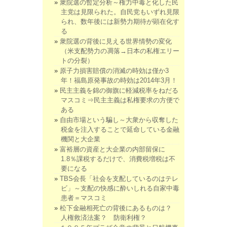
衆院選の暫定分析～権力中毒と化した民
主党は見限られた。自民党もいずれ見限
られ、数年後には新勢力期待が顕在化す
る
衆院選の背後に見える世界情勢の変化
（米支配勢力の凋落→日本の私権エリー
トの分裂）
原子力損害賠償の消滅の時効は僅か3
年！福島原発事故の時効は2014年3月！
民主主義を錦の御旗に軽減税率をねだる
マスコミ⇒民主主義は私権要求の方便で
ある
自由市場という騙し～大衆から収奪した
税金を注入することで延命している金融
機関と大企業
富裕層の資産と大企業の内部留保に
1.8％課税するだけで、消費税増税は不
要になる
TBS会長「社会を支配しているのはテレ
ビ」～支配の快感に酔いしれる自家中毒
患者＝マスコミ
松下金融相死亡の背後にあるものは？
人権救済法案？ 防衛利権？