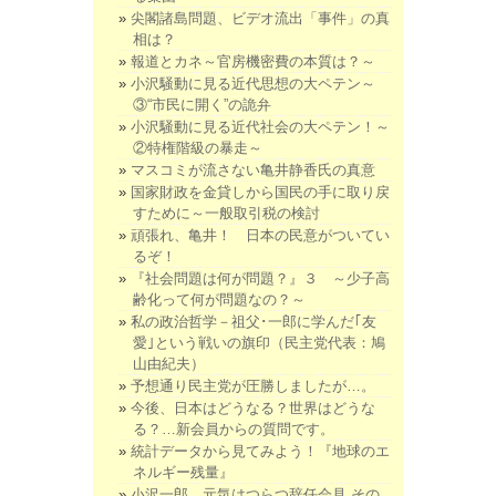
尖閣諸島問題、ビデオ流出「事件」の真
相は？
報道とカネ～官房機密費の本質は？～
小沢騒動に見る近代思想の大ペテン～
③“市民に開く”の詭弁
小沢騒動に見る近代社会の大ペテン！～
②特権階級の暴走～
マスコミが流さない亀井静香氏の真意
国家財政を金貸しから国民の手に取り戻
すために～一般取引税の検討
頑張れ、亀井！ 日本の民意がついてい
るぞ！
『社会問題は何が問題？』３ ～少子高
齢化って何が問題なの？～
私の政治哲学－祖父･一郎に学んだ｢友
愛｣という戦いの旗印（民主党代表：鳩
山由紀夫）
予想通り民主党が圧勝しましたが…。
今後、日本はどうなる？世界はどうな
る？…新会員からの質問です。
統計データから見てみよう！『地球のエ
ネルギー残量』
小沢一郎、元気はつらつ辞任会見 その