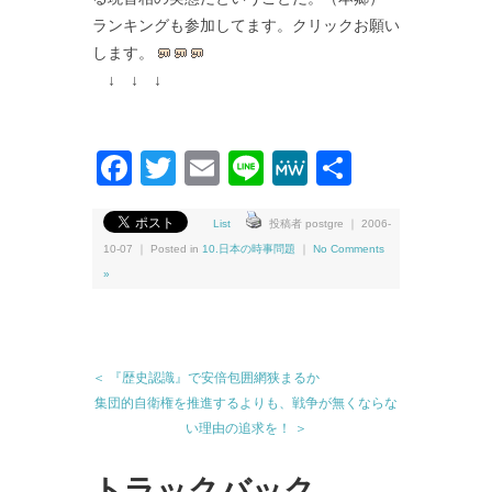
ランキングも参加してます。クリックお願い
します。
↓ ↓ ↓
Facebook
Twitter
Email
Line
MeWe
共
有
List
投稿者 postgre ｜ 2006-
10-07 ｜ Posted in
10.日本の時事問題
｜
No Comments
»
＜ 『歴史認識』で安倍包囲網狭まるか
集団的自衛権を推進するよりも、戦争が無くならな
い理由の追求を！ ＞
トラックバック