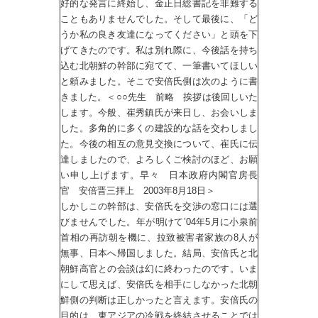
好的な発言に終始し、金正日総書記を非難する
こともありませんでした。そして最後に、「ど
うか私の良き友達になってください」と頭を下
げてきたのです。私は別れ際に、今後話を持ち
込む北朝鮮の幹部に宛てて、一筆書いてほしい
と頼みました。そこで安倍氏側は次のように書
きました。＜○○先生 前略 挨拶は後回しいた
します。今般、崔秀鎮氏が来日し、お会いしま
した。多角的に多くの建設的な話を交わしまし
た。今後の相互の意見交換について、崔氏に伝
達しましたので、よろしくご検討のほど、お願
い申し上げます。早々 日本政府内閣官房長
官 安倍晋三拝上 2003年8月18日＞
しかしこの幹部は、安倍氏を交渉の窓口には選
びませんでした。年が明けて’04年5月に小泉前
首相の再訪朝を機に、拉致被害者家族の8人が
無事、日本へ帰国しました。結局、安倍氏と北
朝鮮高官との会談は幻に終わったのです。いま
にして思えば、安倍氏を相手にしなかった北朝
鮮側の判断は正しかったと言えます。安倍氏の
目的は、東アジアの冷戦を終結させることでは