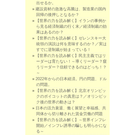
出せるか。
建設資材の急激な高騰は、製造業の国内
回帰の後押しとなるか？
【世界の力を読み解く】イランの事例か
ら見る経済制裁の行く末／経済制裁の効
果はあるのか？
【世界の力を読み解く】ゼレンスキー大
統領の演説は何を意味するのか？／実は
すでに逆制裁が始まっている！
【世界の力を読み解く】民主主義ではリ
ーダーは育たない！～導くリーダー？窺
うリーダー？信頼できるのはどっち！？
～
2022年からの日本経済。円の問題、ドル
の問題。
【世界の力を読み解く】北京オリンピッ
クのボイコットの真意は？／オリンピッ
ク後の世界の動きは？
日本の活力衰退、働く展望と幸福感、共
同体から切り離された賃金労働の問題
【世界の力を読み解く】～世界インフレ
開始／インフレ誘導の騙しも明らかにな
る～