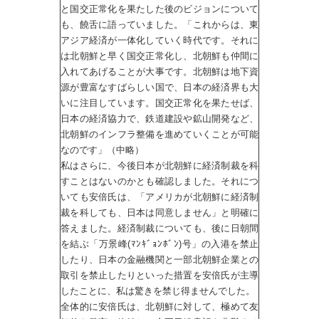
と国交正常化を果たした後のビジョンについて
も、饒舌に語っていました。「これからは、東
アジア経済が一体化していく時代です。それに
は北朝鮮と早く国交正常化し、北朝鮮も仲間に
入れてあげることが大事です。北朝鮮は地下資
源が豊富なすばらしい国で、日本の経済界も大
いに注目しています。国交正常化を果たせば、
日本の経済協力で、鉄道建設や鉱山開発など、
北朝鮮のインフラ整備を進めていくことが可能
なのです」（中略）
私はさらに、今後日本が北朝鮮に経済制裁を科
すことはないのかとも確認しました。それにつ
いても安倍氏は、「アメリカが北朝鮮に経済制
裁を科しても、日本は同意しません」と明確に
答えました。経済制裁についても、後に日朝間
を結ぶ「万景峰(ﾏﾝｷﾞｮﾝﾎﾞﾝ)号」の入港を禁止
したり、日本の金融機関と一部北朝鮮企業との
取引を禁止したりといった措置を安倍氏が主導
したことに、私は驚きを禁じ得ませんでした。
全体的に安倍氏は、北朝鮮に対して、極めて友