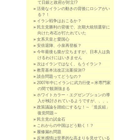
て日銀と政府が対立!?
活発なイランの動きの背後にロシアがい
る？！
イラン戦争はおこるか？
民主党勝利の背後で、次期大統領選挙に
向けた布石が打たれていた
女系天皇と愛国心
安倍退陣、小泉再登板？
今年最後も腹が立ちますが、日本人は負
けるわけにはいきません
次はイランではなく、もうイラン？
教育基本法改正法案採決!?
談合問題ってどうなの？
2007年中にイランに武力行使＝米専門家
の間で観測強まる
ホワイトカラー・エグゼンプションの導
入が検討されているようですが、、、。
政策議論を踏絵にするな！～「造反組」
復党問題～
民主党の試金石
これからの中国はどう動く！？
履修漏れ問題
反米感情は世界的な高まりを見せている