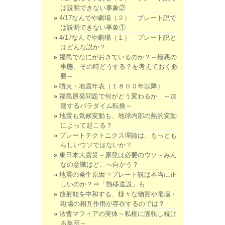
は説明できない事象②
4/17なんでや劇場（２） プレート説で
は説明できない事象①
4/17なんでや劇場（１） プレート説と
はどんな説か？
福島でなにがおきているのか？～最悪の
事態、その時どうする？を考えておく必
要～
噴火・地震年表（１８００年以降）
福島原発問題で何がどう変わるか ～加
速するパラダイム転換～
地震も気候変動も、地球内部の熱的変動
によって起こる？
プレートテクトニクス理論は、もっとも
らしいウソではないか？
東日本大震災～原発は必要のウソ～みん
なの意識はどこへ向かう？
地震の発生原因⇒プレート説は本当に正
しいのか？⇒「熱移送説」も
放射能を中和する、様々な物質や電場・
磁場の相互作用が存在するのでは？
法曹マフィアの実体～私権に固執し続け
る集団～