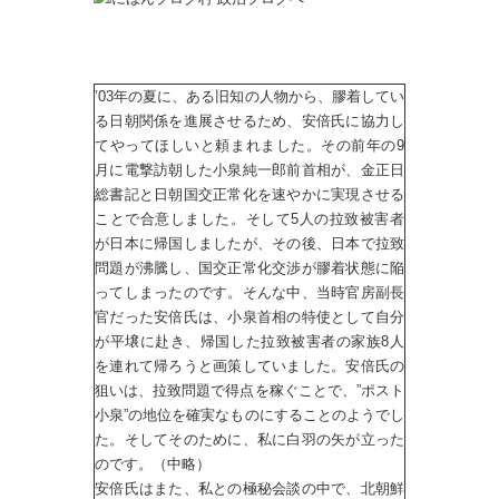
’03年の夏に、ある旧知の人物から、膠着してい
る日朝関係を進展させるため、安倍氏に協力し
てやってほしいと頼まれました。その前年の9
月に電撃訪朝した小泉純一郎前首相が、金正日
総書記と日朝国交正常化を速やかに実現させる
ことで合意しました。そして5人の拉致被害者
が日本に帰国しましたが、その後、日本で拉致
問題が沸騰し、国交正常化交渉が膠着状態に陥
ってしまったのです。そんな中、当時官房副長
官だった安倍氏は、小泉首相の特使として自分
が平壌に赴き、帰国した拉致被害者の家族8人
を連れて帰ろうと画策していました。安倍氏の
狙いは、拉致問題で得点を稼ぐことで、”ポスト
小泉”の地位を確実なものにすることのようでし
た。そしてそのために、私に白羽の矢が立った
のです。（中略）
安倍氏はまた、私との極秘会談の中で、北朝鮮