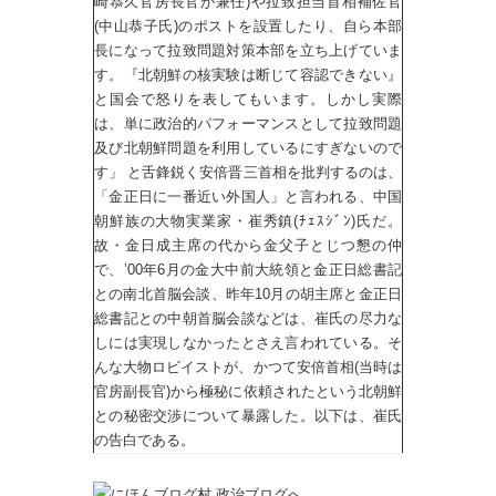
崎恭久官房長官が兼任)や拉致担当首相補佐官
(中山恭子氏)のポストを設置したり、自ら本部
長になって拉致問題対策本部を立ち上げていま
す。『北朝鮮の核実験は断じて容認できない』
と国会で怒りを表してもいます。しかし実際
は、単に政治的パフォーマンスとして拉致問題
及び北朝鮮問題を利用しているにすぎないので
す」 と舌鋒鋭く安倍晋三首相を批判するのは、
「金正日に一番近い外国人」と言われる、中国
朝鮮族の大物実業家・崔秀鎮(ﾁｪｽｼﾞﾝ)氏だ。
故・金日成主席の代から金父子とじつ懇の仲
で、’00年6月の金大中前大統領と金正日総書記
との南北首脳会談、昨年10月の胡主席と金正日
総書記との中朝首脳会談などは、崔氏の尽力な
しには実現しなかったとさえ言われている。そ
んな大物ロビイストが、かつて安倍首相(当時は
官房副長官)から極秘に依頼されたという北朝鮮
との秘密交渉について暴露した。以下は、崔氏
の告白である。