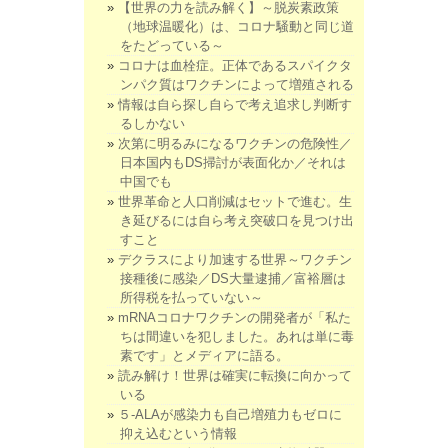
【世界の力を読み解く】～脱炭素政策
（地球温暖化）は、コロナ騒動と同じ道
をたどっている～
コロナは血栓症。正体であるスパイクタ
ンパク質はワクチンによって増殖される
情報は自ら探し自らで考え追求し判断す
るしかない
次第に明るみになるワクチンの危険性／
日本国内もDS掃討が表面化か／それは
中国でも
世界革命と人口削減はセットで進む。生
き延びるには自ら考え突破口を見つけ出
すこと
デクラスにより加速する世界～ワクチン
接種後に感染／DS大量逮捕／富裕層は
所得税を払っていない～
mRNAコロナワクチンの開発者が「私た
ちは間違いを犯しました。あれは単に毒
素です」とメディアに語る。
読み解け！世界は確実に転換に向かって
いる
５-ALAが感染力も自己増殖力もゼロに
抑え込むという情報