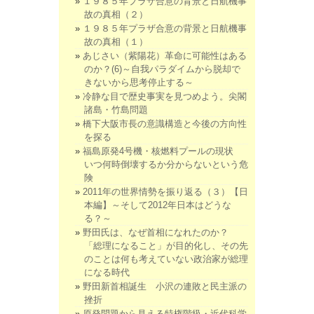
１９８５年プラザ合意の背景と日航機事
故の真相（２）
１９８５年プラザ合意の背景と日航機事
故の真相（１）
あじさい（紫陽花）革命に可能性はある
のか？(6)～自我パラダイムから脱却で
きないから思考停止する～
冷静な目で歴史事実を見つめよう。尖閣
諸島・竹島問題
橋下大阪市長の意識構造と今後の方向性
を探る
福島原発4号機・核燃料プールの現状
いつ何時倒壊するか分からないという危
険
2011年の世界情勢を振り返る（３）【日
本編】～そして2012年日本はどうな
る？～
野田氏は、なぜ首相になれたのか？
「総理になること」が目的化し、その先
のことは何も考えていない政治家が総理
になる時代
野田新首相誕生 小沢の連敗と民主派の
挫折
原発問題から見える特権階級・近代科学