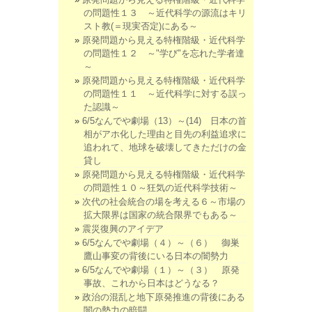
の問題性１３ ～近代科学の源流はキリ
スト教(＝現実否定)にある～
原発問題から見える特権階級・近代科学
の問題性１２ ～"学び"を忘れた学者達
～
原発問題から見える特権階級・近代科学
の問題性１１ ～近代科学に対する誤っ
た認識～
6/5なんでや劇場（13）～(14) 日本の首
相がアホ化した理由と目先の利益追求に
追われて、地球を破壊してきただけの金
貸し
原発問題から見える特権階級・近代科学
の問題性１０～狂気の近代科学技術～
次代の社会統合の場を考える６～市場の
拡大限界は国家の統合限界でもある～
震災復興のアイデア
6/5なんでや劇場（４）～（６） 御巣
鷹山事変の背後にいる日本の闇勢力
6/5なんでや劇場（１）～（３） 原発
事故、これから日本はどうなる？
政治の混乱と地下原発推進の背後にある
闇の勢力の暗闘