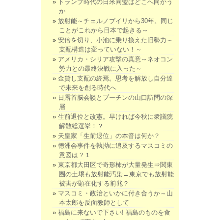
トランプ時代の日米同盟はどこへ向かう
か
放射能～チェルノブイリから30年。同じ
ことがこれから日本で起きる～
安倍を切り、小池に乗り換えた旧勢力～
支配構造は変っていない！～
アメリカ・シリア攻撃の真意～ネオコン
勢力との最終決戦に入った～
金貸し支配の終焉。思考を解放し自分達
で未来を創る時代へ
日露首脳会談とプーチンの山口訪問の深
層
生前退位と改憲。早ければ今秋に衆議院
解散総選挙！？
天皇家「生前退位」の本音は何か？
徳洲会事件を執拗に追及するマスコミの
意図は？１
東京都大田区で奇形柿が大量発生⇒関東
圏の土壌も放射能汚染→東京でも放射能
被害が顕在化する前兆？
マスコミ・政治といかに付き合うか～山
本太郎を反面教師として
福島に来ないで下さい! 福島のものを食