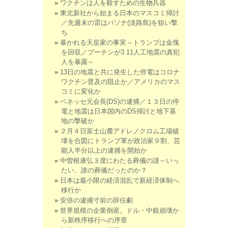
ワクチンは人を殺すための生物兵器
東北新社から始まる日本のマスコミ掃討
／先週末の雷はパソナ(淡路島)を狙い撃
ち
暴かれる天皇家の事実～トランプは金塊
を回収／プーチンが3.11人工地震の真犯
人を暴露～
13日の地震と共に発生した停電はコロナ
ワクチン普及の阻止か／アメリカのマス
コミに変化か
ベネッセ元会長(DS)の逮捕／１３日の停
電と地震は日本国内のDS掃討と地下基
地の撃破か
２月４日富士山麓アドレノクロム工場破
壊を合図にトランプ軍が政治家９割、芸
能人半分以上の逮捕を開始か
中曽根康弘３度にわたる葬儀の謎～いっ
たい、誰の葬儀だったのか？
日本は最小限の経済混乱で新経済体制へ
移行か
安倍の逮捕寸前の辞任劇
世界規模の企業倒産。ドル・中銀崩壊か
ら新秩序移行への序章