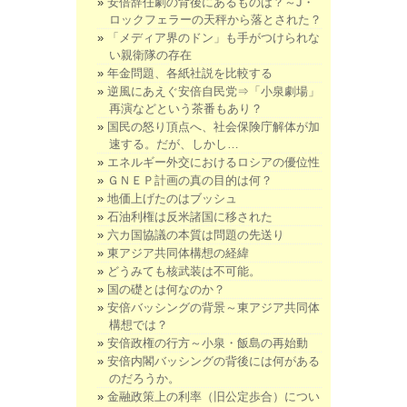
安倍辞任劇の背後にあるものは？～J・
ロックフェラーの天秤から落とされた？
「メディア界のドン」も手がつけられな
い親衛隊の存在
年金問題、各紙社説を比較する
逆風にあえぐ安倍自民党⇒「小泉劇場」
再演などという茶番もあり？
国民の怒り頂点へ、社会保険庁解体が加
速する。だが、しかし…
エネルギー外交におけるロシアの優位性
ＧＮＥＰ計画の真の目的は何？
地価上げたのはブッシュ
石油利権は反米諸国に移された
六カ国協議の本質は問題の先送り
東アジア共同体構想の経緯
どうみても核武装は不可能。
国の礎とは何なのか？
安倍バッシングの背景～東アジア共同体
構想では？
安倍政権の行方～小泉・飯島の再始動
安倍内閣バッシングの背後には何がある
のだろうか。
金融政策上の利率（旧公定歩合）につい