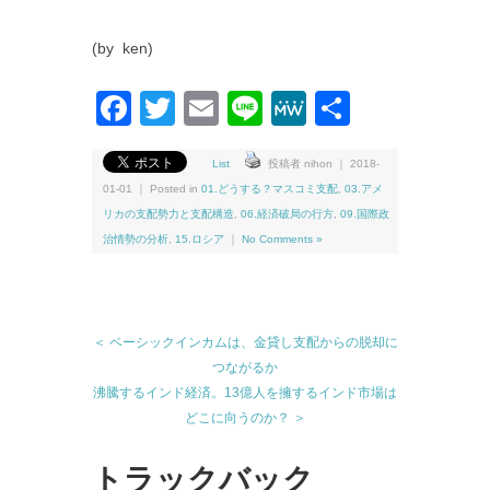
(by ken)
Facebook
Twitter
Email
Line
MeWe
共
有
List
投稿者 nihon ｜ 2018-
01-01 ｜ Posted in
01.どうする？マスコミ支配
,
03.アメ
リカの支配勢力と支配構造
,
06.経済破局の行方
,
09.国際政
治情勢の分析
,
15.ロシア
｜
No Comments »
＜ ベーシックインカムは、金貸し支配からの脱却に
つながるか
沸騰するインド経済。13億人を擁するインド市場は
どこに向うのか？ ＞
トラックバック