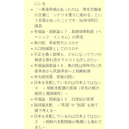
にいる
「一番違和感があったのは、厚生労働省
の文書に「シナリオ通りに進める」とい
う言葉があったことです」by奈須利江
議員
市場論・国家論１７．基礎保障制度（ベ
ーシック・インカム）の実現
奥の院、革命勢力とコロナ
人口削減策としてのコロナ
不正を働く政権も、グルになってウソの
報道を垂れ流すマスコミも許しがたい
市場論国家論１６．奥の院は90年代に共
産革命から民族革命へと戦略転換
米大統領選、背後の闘い
日本を支配しているのは日本人ではない
３ ～ 朝鮮支配層の意識（目先の権力
維持と属国根性）～
市場論・国家論１５．21世紀の世界
脱頭脳支配 ～“常識” や “知識” を捨て、
腹で考える～
日本を支配しているのは日本人ではない
２ ～朝鮮の支配階級が幾層にも逃れて
きた～