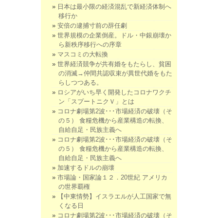
日本は最小限の経済混乱で新経済体制へ
移行か
安倍の逮捕寸前の辞任劇
世界規模の企業倒産。ドル・中銀崩壊か
ら新秩序移行への序章
マスコミの大転換
世界経済競争が共有婚をもたらし、貧困
の消滅→仲間共認収束が異世代婚をもた
らしつつある。
ロシアがいち早く開発したコロナワクチ
ン「スプートニクＶ」とは
コロナ劇場第2波･･･市場経済の破壊（そ
の５） 食糧危機から産業構造の転換、
自給自足・民族主義へ
コロナ劇場第2波･･･市場経済の破壊（そ
の５） 食糧危機から産業構造の転換、
自給自足・民族主義へ
加速するドルの崩壊
市場論・国家論１２．20世紀 アメリカ
の世界覇権
【中東情勢】イスラエルが人工国家で無
くなる日
コロナ劇場第2波･･･市場経済の破壊（そ