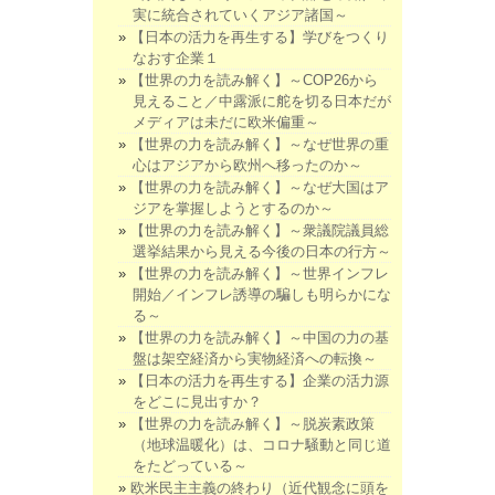
実に統合されていくアジア諸国～
【日本の活力を再生する】学びをつくり
なおす企業１
【世界の力を読み解く】～COP26から
見えること／中露派に舵を切る日本だが
メディアは未だに欧米偏重～
【世界の力を読み解く】～なぜ世界の重
心はアジアから欧州へ移ったのか～
【世界の力を読み解く】～なぜ大国はア
ジアを掌握しようとするのか～
【世界の力を読み解く】～衆議院議員総
選挙結果から見える今後の日本の行方～
【世界の力を読み解く】～世界インフレ
開始／インフレ誘導の騙しも明らかにな
る～
【世界の力を読み解く】～中国の力の基
盤は架空経済から実物経済への転換～
【日本の活力を再生する】企業の活力源
をどこに見出すか？
【世界の力を読み解く】～脱炭素政策
（地球温暖化）は、コロナ騒動と同じ道
をたどっている～
欧米民主主義の終わり（近代観念に頭を