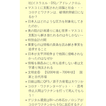
社(イスラエル・DS)／アドレノクロム
マスコミに支配された頭脳と社会・・・
コロナとワクチンは、破壊的突破口にな
るか？
日本人はどのような圧力を対象化してき
たのか。
奥の院の計画通りに進む世界～マスコミ
支配から解き放たれるのは今しかない～
特別会計の闇
重要なのは情報の真偽を読み解き事実を
追求すること
日本が太平洋戦争まで他国に侵略されな
かったのはなぜか
情報を鵜呑みにし何も追求しない者は文
字通り淘汰される
文明史⑥ 【5200年前～700年頃】 国
家と古代市場
日銀は既にQFS／原子力発電は大ウソか
コロナ・ワクチンターゲット・・・思考
停止人間はワクチンを打って死んでもら
う！
デジタル通貨はBIへの布石か／ロシアが
コロナワクチンから５Gに反応するナノ