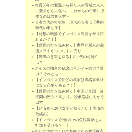
教育50年の変遷から見た人材育成の未来
～競争から共創へ。これからの企業に必
要なのは共創人材～
若者世代の可能性 現代の若者は【共創
時代の申し子】
【発想の転換でインボイス制度を乗り切
れるか？！】
【世界の力を読み解く】世界的脱米の潮
流／日中がついにドル売り
【若者の意識を探る】Z世代の可能性
は？
スイスの強さの秘訣は何か？～武力？資
力？それとも・・・～
【インボイスで殆どの農家は適格事業社
になる必要がある？！】
【世界の力を読み解く】中国と米国・台
湾間の圧力の高まり／脱米路線に向かう
日本
【経済素人20代女子が知りたい！国債の
仕組み】
【インボイスで9割以上の免税農家は大
打撃を受ける？！】
新たな地域づくりの基盤となる物流拠点