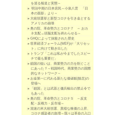
を巡る報道と実態～
明治中期の日本庶民～小泉八雲 「日
本の面影」より～
大統領選挙と新型コロナを引き金とする
アメリカの崩壊
奥の院、革命勢力とコロナ７ ～ おカ
ネ支配→頭脳支配を終わらせる～
GHQによって抹殺された歴史
世界経済フォーラム(WEF)が「大リセッ
ト」に向けて動き出した
トランプ「これは私が今までしたスピー
チで最も重要だ」
鎖国の狙いは、商業勢力の力を削ぐこと
にあった？～戦国時代、商業勢力の国際
的なネットワーク～
お金第一に代わる新たな価値観(観念)の
登場へ
「鎖国」とは武器と傭兵輸出の禁止令で
もあった
奥の院、革命勢力とコロナ５ ～反支
配・反権力・反市場～
混迷の米大統領選、異様な株価の上昇、
コロナ感染者の急増～我々は革命の入口