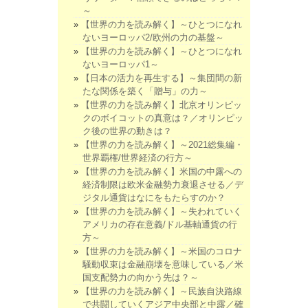
～
【世界の力を読み解く】～ひとつになれ
ないヨーロッパ2/欧州の力の基盤～
【世界の力を読み解く】～ひとつになれ
ないヨーロッパ1～
【日本の活力を再生する】～集団間の新
たな関係を築く「贈与」の力～
【世界の力を読み解く】北京オリンピッ
クのボイコットの真意は？／オリンピッ
ク後の世界の動きは？
【世界の力を読み解く】～2021総集編・
世界覇権/世界経済の行方～
【世界の力を読み解く】米国の中露への
経済制限は欧米金融勢力衰退させる／デ
ジタル通貨はなにをもたらすのか？
【世界の力を読み解く】～失われていく
アメリカの存在意義/ドル基軸通貨の行
方～
【世界の力を読み解く】～米国のコロナ
騒動収束は金融崩壊を意味している／米
国支配勢力の向かう先は？～
【世界の力を読み解く】～民族自決路線
で共闘していくアジア中央部と中露／確