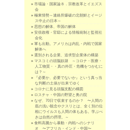
市場論・国家論８．宗教改革とイエズス
会
極東情勢～連絡所爆破の北朝鮮とイージ
ス中止の日本～
思想の解体、帝国の解体
安倍政権・官邸による情報統制と監視社
会化
軍も出動。アメリカは内乱・内戦で国家
解体へ
選別される企業、追求型企業体の構築
マスコミの頭脳奴隷 ～コロナ・医療・
人工物質・・真の外圧・危機をつかむに
は？～
『必要か、必要でないか』という真っ当
な判断の土俵が出来てゆく
コロナに見る頭脳支配の構図
ロスチャ・中国の野望と奥の院
なぜ、70日で収束するのか？ 〜人間の
底の浅い観念やクスリとは、全く別の位
相にウイルスも人間の体もある。学ぶべ
きは自然の摂理。～
食料高騰から暴動・内戦へのシナリ
オ 〜アフリカ・インド・中国〜