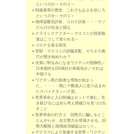
というのか～その２～
戦後薬害の歴史 これでもお上を信じろ
というのか～その１～
地球温暖化詐欺、コロナ詐欺・・・ウソ
だらけの社会と闘え
クライシスアクター～マスコミの捏造報
道はこうして造られる～
コロナを巡る状況
官邸・マスコミの頭脳支配、そろそろ風
穴が開き始めたか？
次第に明るみになるワクチンの危険性／
日本国内もDS掃討が表面化か／それは
中国でも
ワクチン死の急激な増加が始まっ
た、・・・・既に十数億人に送り込まれ
たスパイクタンパク質。
世界革命と人口削減はセットで進む。生
き延びるには自ら考え突破口を見つけ出
すこと
世界革命の行方２ 旧勢力に騙しをとこ
とんやらせ、自立勢力を登場させる。旧
勢力駆除と国債経済破綻はセット。
デクラスにより加速する世界～ワクチン