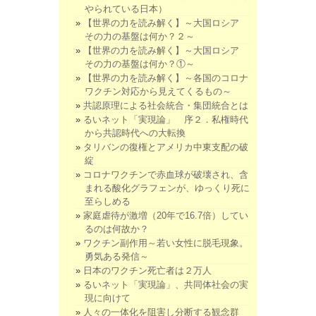
やられている日本）
【世界の力を読み解く】～大国ロシア
その力の基盤は何か？２～
【世界の力を読み解く】～大国ロシア
その力の基盤は何か？①～
【世界の力を読み解く】～各国のコロナ
ワクチン対応から見えてくるもの～
共認原理による社会統合・集団統合とは
るいネット「実現論」 序２．私権時代
から共認時代への大転換
タリバンの復権とアメリカ中東支配の破
綻
コロナワクチンで赤血球が破壊され、含
まれる酸化グラフェンが、ゆっくり死に
至らしめる
家庭虐待が激増（20年で16.7倍）してい
るのは何故か？
ワクチン副作用～若い女性に脱毛現象。
勇気ある発信～
日本のワクチン死亡者は２万人
るいネット「実現論」、共同体社会の実
現に向けて
人々の一体化を阻害し分断する観念群