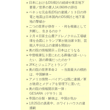
日本におけるDS掃討の経緯や東京地下
要塞／世界の要人14,060件の辞任
ベネッセ元会長(DS)の逮捕／１３日の停
電と地震は日本国内のDS掃討と地下基
地の撃破か
二つの世界が併存・・・何を根拠として
判断し、生きるのか？
２月４日富士山麓アドレノクロム工場破
壊を合図にトランプ軍が政治家９割、芸
能人半分以上の逮捕を開始か
奥の院の情報開示→日本はどうなる
中曽根康弘３度にわたる葬儀の謎～いっ
たい、誰の葬儀だったのか？
JFKとジュニアとトランプ
奥の院の世界革命２ ～当面最大の標的
は、中国解体～
アメリカ情勢～バイデンは既に逮捕／軍
が政府とメディアを管理下に置いた
奥の院の情報開示第一弾：
GESARA（ゲサラ）法
帝国の分裂・解体は、中国が先か
1月25日の真夜中。ホワイトハウスの逮
捕劇