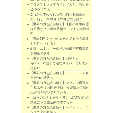
プログラミングするインド人と、想いを
込める日本人
これから求められるのは情報収集編集
力。新しい情報発信の可能性とは？
【世界の力を読み解く】米国の軍事同盟
は限界か？／最終防衛ラインまで撤退状
態
【日本列島を一つの会社と捉え地方産業
を活性化させる】
食糧・エネルギー価格の高騰が有機農業
を加速させる
【世界の力を読み解く】戦争とe-
sports 水面下で進むサイバー分野の人
材育成
【世界の力を読み解く】～ユーラシア発
自給力の時代へ～
【世界の力を読み解く】マクロン再選か
ら見る今後の世界情勢／金資源本位制が
現実味を帯びてきている
【日本の活力を再生する】共認時代の企
業経営～自主活動のすすめ～
【世界の力を読み解く】～インド：バラ
ンス外交の真髄～