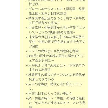
性とは～
グローバルサウス（ＧＳ：新興国・発展
途上国）動向と日本の課題
業を興す者が活力をつくり出す～新時代
を江戸時代から見る～
生命原理・生物原理から見た子育てにつ
いて～ヒトの同期行動の可能性～
【世界の力を読み解く】昨年の世界勢力
変化／中露の裏で存在感をます中央アジ
ア諸国
ロシアの現状から今後の動向を考察
●集団の再生が地域の再生に繋がる〜シ
ェア金沢を例に〜
人が集まり育つ組織とは？→市場競争の
本丸は人材競争
林業再生の最大のチャンスとなる時代が
到来してきている
人々の意識は、時代と共に変わってい
く。
円安は日本にとって良い事か？
続・共創の時代～「共創」の背後に隠れ
た「何のために生きるのか？」という意
識