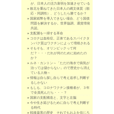
が、日本人の活力衰弱を加速させている
敗北を重ねてきた日本人の縄文体質（順
応・同調性）、どうしたら勝てるか？
国家紙幣を導入できない場合、どう国債
問題を解決するか。世界協調、通貨増発
共認。
支配層を一掃する革命
コロナは血栓症。正体であるスパイクタ
ンパク質はワクチンによって増殖される
そもそも、オリンピックって何
だ？・・・だれが何のために始めたの
か？
ルネ・カントン～「ただの海水で病気が
治っては儲からない」ので歴史から消え
ている人物～
情報は自ら探し自らで考え追求し判断す
るしかない
もしも、コロナワクチン接種者が、３年
で全員死んだら・・・？
国家の支配構造と、文字と左脳
今や生き延びるために自らで考え判断す
る時代
戦後薬害の歴史 それでもお上を信じろ