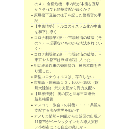
の４） 食糧危機・米内戦が本能を直撃
か？それでも頭脳支配が続くか？
原爆投下直後の様子を記した警察官の手
記
【中東情勢】トルコのイスラム化が中東
を和平に導く
コロナ劇場第2波･･･市場経済の破壊（そ
の２）～必要ないものから淘汰されてい
く～
コロナ劇場第2波･･･市場経済の破壊。～
東京や大都市は衰退過程に入った～
明治維新以来の売国勢力、民族本能を売
り渡した。
新型コロナウィルスは、存在しない
市場論・国家論１０．1600～1900（欧
州大陸編） 武力支配から資力支配へ
【世界情勢】 奥の院と世界王室連合、
新基軸通貨
マスコミ・教会（の背後）・・・共認を
支配する者が世界を動かす
アメリカ情勢～内乱から自治区の出現／
11都市がベーシックインカム導入実験
／小都市による自立の兆しか～