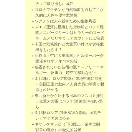
チップ取り出しに成功
コロナワクチンが自然循環を通じて半永
久的に人体を侵す危険性
ワクチンは人を殺すための生物兵器
スエズ運河に座礁した貨物船とロシア艦
隊／エバーグリーンはヒラリーのコード
ネーム／なりすましアカウントにご注意
中国の気候操作と大量買い付けが食糧危
機をもたらす？
比叡山上空に大量米軍／ビルダーバーグ
開催されず／オバマの嘘
秘匿されていた技術の数々～フリーエネ
ルギー、反重力、時空間移動など～
3月20日。ロシア艦隊が東地中海に展開
／英国王室の動向／人身売買の事実が報
道され始める
東北新社から始まる日本のマスコミ掃討
／先週末の雷はパソナ(淡路島)を狙い撃
ち
3月3日ロシアでGESARA発動。国営テ
レビで全国民に公表
ネサラゲサラ法（FRB廃止・金本位制・
戦争の廃止）の歴史的背景