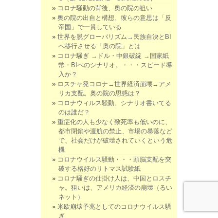
コロナ騒動の背後、奥の院の狙い
奥の院の出自と構想、彼らの意思は「反
帝国」で一貫している
世界を脱グローバリズム→民族自決とBI
へ移行させる「奥の院」とは
コロナ騒ぎ →ドル・中銀破綻 →国家紙
幣・BIへのシナリオ。・・・スピード導
入か？
ロスチャ発コロナ→世界経済崩壊→アメ
リカ支配。奥の院の思惑は？
コロナウィルス騒動、シナリオ書いてる
のは誰だ？
重症化の人も少なく致死率も低いのに、
都市閉鎖や渡航の禁止、市場の暴落など
で、社会だけが破壊されていくという危
機
コロナウイルス騒動・・・頭脳支配を突
破する格好のリトマス試験紙
コロナ騒ぎの仕掛け人は、中国とロスチ
ャ。狙いは、アメリカ経済の崩壊（るい
ネット）
米欧崩壊予兆としてのコロナウイルス騒
ぎ