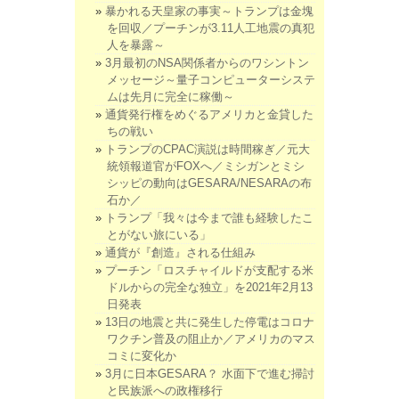
暴かれる天皇家の事実～トランプは金塊
を回収／プーチンが3.11人工地震の真犯
人を暴露～
3月最初のNSA関係者からのワシントン
メッセージ～量子コンピューターシステ
ムは先月に完全に稼働～
通貨発行権をめぐるアメリカと金貸した
ちの戦い
トランプのCPAC演説は時間稼ぎ／元大
統領報道官がFOXへ／ミシガンとミシ
シッピの動向はGESARA/NESARAの布
石か／
トランプ「我々は今まで誰も経験したこ
とがない旅にいる」
通貨が『創造』される仕組み
プーチン「ロスチャイルドが支配する米
ドルからの完全な独立」を2021年2月13
日発表
13日の地震と共に発生した停電はコロナ
ワクチン普及の阻止か／アメリカのマス
コミに変化か
3月に日本GESARA？ 水面下で進む掃討
と民族派への政権移行