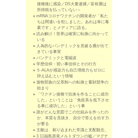
接種後に感染／DS大量逮捕／富裕層は
所得税を払っていない～
mRNAコロナワクチンの開発者が「私た
ちは間違いを犯しました。あれは単に毒
素です」とメディアに語る。
読み解け！世界は確実に転換に向かって
いる
人為的なパンデミックを見破る層が出て
きている事実
パンデミックと電磁波
学歴信仰・習い事信仰とその行方
５-ALAが感染力も自己増殖力もゼロに
抑え込むという情報
遊牧部族の父系制への転換と蓄財競争の
始まり
「ワクチン接種で抗体を作ることに成功
した」ということは「免疫系を低下させ
る事に成功した」という事
誰がどんな意図でこの仕組みを作ったの
か、本質を見抜き、自分で答えを出す力
が要る
主敵は、刷り込まれた常識と支配観念。
3.11福島原発メルトダウンの嘘／マグナ