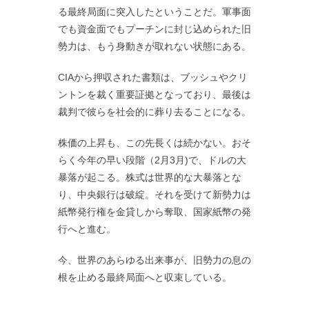
る最終局面に突入したということだ。軍事面
でも資金面でもプーチンに封じ込められた旧
勢力は、もう身動きが取れない状態にある。
CIAから押収された書類は、ブッシュやクリ
ントンを裁く重要証拠となっており、最後は
裁判で彼らを社会的に葬り去ることになる。
株価の上昇も、この先長くは続かない。おそ
らく今年の早い段階（2月3月)で、ドルの大
暴落が起こる。株式は世界的な大暴落とな
り、中央銀行は破綻。それを受けて新勢力は
紙幣発行権を金貸しから奪取、国家紙幣の発
行へと進む。
今、世界のあらゆる出来事が、旧勢力の息の
根を止める最終局面へと収束している。