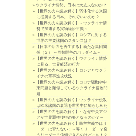
ウクライナ情勢。日本は大丈夫なのか？
【世界の力を読み解く】弱体化する米国
に従属する日本。それでいいのか？
【世界の力を読み解く】～ウクライナ情
勢で加速する実物経済主義～
【世界の力を読み解く】ロシアに対する
世界の主要諸国のスタンスは？
【日本の活力を再生する】新たな集団関
係（２） ～同類闘争のパラダイム～
【世界の力を読み解く】ウクライナ情勢
に見る、世界経済の行方
【世界の力を読み解く】ロシアとウクラ
イナの軍事進攻状況
【世界の力を読み解く】コロナ騒動や中
東問題と類似しているウクライナ侵攻問
題
【世界の力を読み解く】ウクライナ侵攻
は欧米諸国の衰退を世界中に知らしめた
【世界の力を読み解く】～なぜ中央アジ
アが世界覇権獲得の要となるのか？～
【世界の力を読み解く】民主主義ではリ
ーダーは育たない！～導くリーダー？窺
うリーダー？信頼できるのはどっち！？