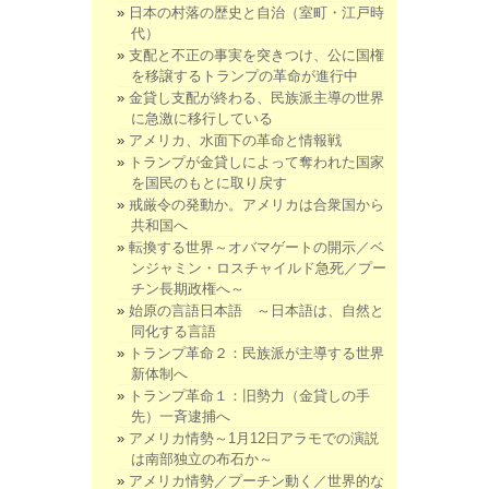
日本の村落の歴史と自治（室町・江戸時
代）
支配と不正の事実を突きつけ、公に国権
を移譲するトランプの革命が進行中
金貸し支配が終わる、民族派主導の世界
に急激に移行している
アメリカ、水面下の革命と情報戦
トランプが金貸しによって奪われた国家
を国民のもとに取り戻す
戒厳令の発動か。アメリカは合衆国から
共和国へ
転換する世界～オバマゲートの開示／ベ
ンジャミン・ロスチャイルド急死／プー
チン長期政権へ～
始原の言語日本語 ～日本語は、自然と
同化する言語
トランプ革命２：民族派が主導する世界
新体制へ
トランプ革命１：旧勢力（金貸しの手
先）一斉逮捕へ
アメリカ情勢～1月12日アラモでの演説
は南部独立の布石か～
アメリカ情勢／プーチン動く／世界的な