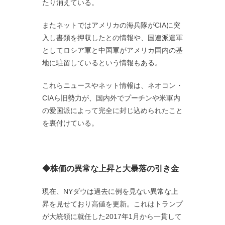
たり消えている。
またネットではアメリカの海兵隊がCIAに突
入し書類を押収したとの情報や、国連派遣軍
としてロシア軍と中国軍がアメリカ国内の基
地に駐留しているという情報もある。
これらニュースやネット情報は、ネオコン・
CIAら旧勢力が、国内外でプーチンや米軍内
の愛国派によって完全に封じ込められたこと
を裏付けている。
◆株価の異常な上昇と大暴落の引き金
現在、NYダウは過去に例を見ない異常な上
昇を見せており高値を更新。これはトランプ
が大統領に就任した2017年1月から一貫して