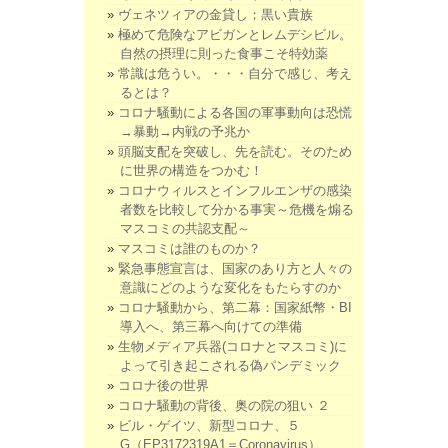
ヴェネツィアの金貸し；黒い貴族
極めて危険なアビガンとレムデシビル。
自然の摂理に則った食事こそ特効薬
常識は危うい。・・・自分で感じ、考え
るとは？
コロナ騒動による各国の軍事動向は恐慌
→暴動→内戦の予兆か
頭脳支配を突破し、先を読む。そのため
に世界の構造をつかむ！
コロナウィルスとインフルエンザの感染
者数を比較して分かる事実～危機を煽る
マスコミの共認支配～
マスコミは誰のものか？
緊急事態宣言は、国家のあり方と人々の
意識にどのような変化をもたらすのか
コロナ騒動から、第二幕：国家紙幣・BI
導入へ、第三幕へ向けての準備
生物メディア兵器(コロナとマスコミ)に
よって引き起こされる偽パンデミック
コロナ後の世界
コロナ騒動の背後、奥の院の狙い ２
ビル・ゲイツ、新型コロナ、５
G（EP3172319A1＝Coronavirus）