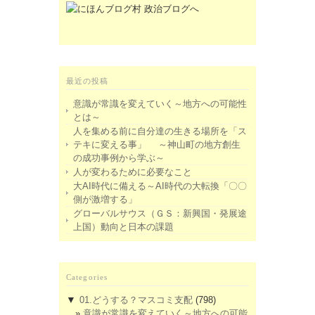
最近の投稿
意識が常識を変えていく～地方への可能性
とは～
人を集める前に自分達の生きる場所を「ス
テキに変える事」 ～神山町の地方創生
の成功事例から学ぶ～
人が変わるために必要なこと
大AI時代に備える～AI時代の大転換「〇〇
側が激増する」
グローバルサウス（ＧＳ：新興国・発展途
上国）動向と日本の課題
Categories
▼
01.どうする？マスコミ支配
(798)
意識が常識を変えていく～地方への可能