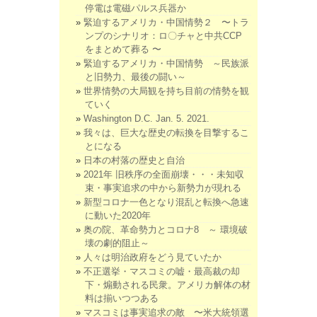
停電は電磁パルス兵器か
緊迫するアメリカ・中国情勢２ 〜トラ
ンプのシナリオ：ロ〇チャと中共CCP
をまとめて葬る 〜
緊迫するアメリカ・中国情勢 ～民族派
と旧勢力、最後の闘い～
世界情勢の大局観を持ち目前の情勢を観
ていく
Washington D.C. Jan. 5. 2021.
我々は、巨大な歴史の転換を目撃するこ
とになる
日本の村落の歴史と自治
2021年 旧秩序の全面崩壊・・・未知収
束・事実追求の中から新勢力が現れる
新型コロナ一色となり混乱と転換へ急速
に動いた2020年
奥の院、革命勢力とコロナ8 ～ 環境破
壊の劇的阻止～
人々は明治政府をどう見ていたか
不正選挙・マスコミの嘘・最高裁の却
下・煽動される民衆。アメリカ解体の材
料は揃いつつある
マスコミは事実追求の敵 〜米大統領選