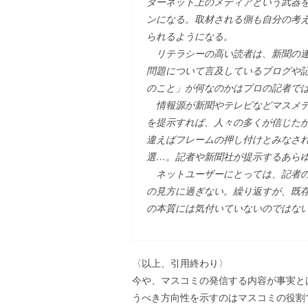
ターネット上のメディアという武器
ンになる。取材される側も自分の考
られるようになる。
リテラシーの高い読者は、新聞の連
問題について言及しているブログや
のこと」が何なのかはプロの記者で
情報源が新聞やテレビなどマスメデ
を提示すれば、人々の多くが信じた
違えばフレームの押し付けとみなさ
選…。記者や新聞社が提示するあら
ネットユーザーにとっては、記者の
の見方に過ぎない。繰り返すが、既
の本質には気付いていないのではな
〈以上、引用終わり〉
今や、マスコミの発信する内容が事実と
うべき方向性を示すのはマスコミの役割