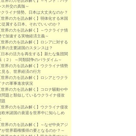
【世界の力を読み解く】～インド：バラ
ンス外交の真髄～
ウクライナ情勢。日本は大丈夫なのか？
【世界の力を読み解く】弱体化する米国
に従属する日本。それでいいのか？
【世界の力を読み解く】～ウクライナ情
勢で加速する実物経済主義～
【世界の力を読み解く】ロシアに対する
世界の主要諸国のスタンスは？
【日本の活力を再生する】新たな集団関
係（２） ～同類闘争のパラダイム～
【世界の力を読み解く】ウクライナ情勢
に見る、世界経済の行方
【世界の力を読み解く】ロシアとウクラ
イナの軍事進攻状況
【世界の力を読み解く】コロナ騒動や中
東問題と類似しているウクライナ侵攻
問題
【世界の力を読み解く】ウクライナ侵攻
は欧米諸国の衰退を世界中に知らしめ
た
【世界の力を読み解く】～なぜ中央アジ
アが世界覇権獲得の要となるのか？～