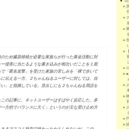
▼
0
のため臓器移植が必要な家族らが行った募金活動に対
シー侵害に当たるような書き込みが相次いだことを１面
るで「匿名攻撃」を受けた家族の苦しみを「裸で歩いて
もに伝える一方、２ちゃんねるユーザーに対しては、自
ない」と指摘している。見出しにも２ちゃんねる用語を
この記事に、ネットユーザーはすばやく反応した。多
が一方的でバランスに欠く」というのが主な受け止め方
あるマスコミ批判で終わったかもしれないが、この