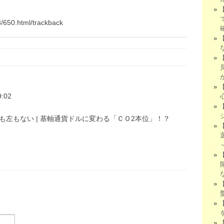
3/650.html/trackback
9:02
守るのに右も左もない | 基軸通貨ドルに変わる「ＣＯ2本位」！？