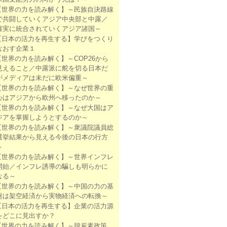
【世界の力を読み解く】～民族自決路線
で共闘していくアジア中央部と中露／
確実に統合されていくアジア諸国～
【日本の活力を再生する】学びをつくり
なおす企業１
【世界の力を読み解く】～COP26から
見えること／中露派に舵を切る日本だ
がメディアは未だに欧米偏重～
【世界の力を読み解く】～なぜ世界の重
心はアジアから欧州へ移ったのか～
【世界の力を読み解く】～なぜ大国はア
ジアを掌握しようとするのか～
【世界の力を読み解く】～衆議院議員総
選挙結果から見える今後の日本の行方
～
【世界の力を読み解く】～世界インフレ
開始／インフレ誘導の騙しも明らかに
なる～
【世界の力を読み解く】～中国の力の基
盤は架空経済から実物経済への転換～
【日本の活力を再生する】企業の活力源
をどこに見出すか？
【世界の力を読み解く】～脱炭素政策