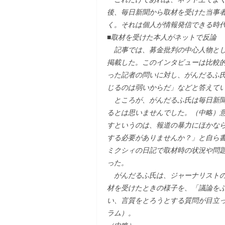
後、毎日新聞から取材を受けた当事
く。それは個人が情報発信できる時
■取材を受けた本人がネットで反論
記事では、募金批判の中心人物とし
掲載した。このインタビューは比較
った記者の問いに対し、がんだるふ
じるのは弱いからだ」などと答えて
ところが、がんだるふ氏は毎日新聞
るとは思いませんでした。（中略）
すというのは、報道の暴力にほかな
する必要がありませんか？」と自ら
ミクシィの日記で取材時の状況や問
った。
がんだるふ氏は、ジャーナリストの
材を受けたときの様子を、「議論を
い、言質をとろうとする質問が目立って
ラム）。