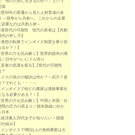
た「何のために生きるのか？」という
意識
教育50年の変遷から見た人材育成の未
来 ～競争から共創へ。これからの企業
に必要なのは共創人材～
若者世代の可能性 現代の若者は【共創
時代の申し子】
【発想の転換でインボイス制度を乗り切
れるか？！】
【世界の力を読み解く】世界的脱米の潮
流／日中がついにドル売り
【若者の意識を探る】Z世代の可能性
は？
スイスの強さの秘訣は何か？～武力？資
力？それとも・・・～
【インボイスで殆どの農家は適格事業社
になる必要がある？！】
【世界の力を読み解く】中国と米国・台
湾間の圧力の高まり／脱米路線に向か
う日本
【経済素人20代女子が知りたい！国債
の仕組み】
【インボイスで9割以上の免税農家は大