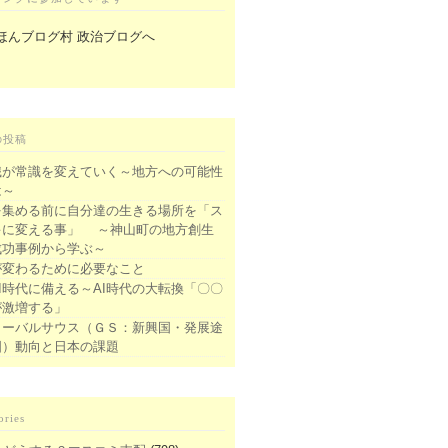
の投稿
識が常識を変えていく～地方への可能性
は～
を集める前に自分達の生きる場所を「ス
キに変える事」 ～神山町の地方創生
成功事例から学ぶ～
が変わるために必要なこと
I時代に備える～AI時代の大転換「〇〇
が激増する」
ローバルサウス（ＧＳ：新興国・発展途
国）動向と日本の課題
ories