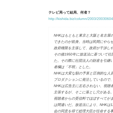
テレビ局って結局、何者？
http://kishida.biz/column/2003/20030604
NHKはもともと東京と大阪と名古屋
できたのが前身。当時は民間にやら
政府権限を主張して、政府が干渉し
その後1950年に放送法に基づいて
た。その際に社団法人の財産を引継
者欄は「不明」とした。
NHKは大変な額の予算と圧倒的な人
プロダクションに発注しているので、
NHKは広告主に左右されない、視聴
主張するが、そこに落とし穴がある
視聴者からの受信料でほぼすべてが
は間違いだ。放送法により、NHKは
会の同意を得て総理大臣が任命する