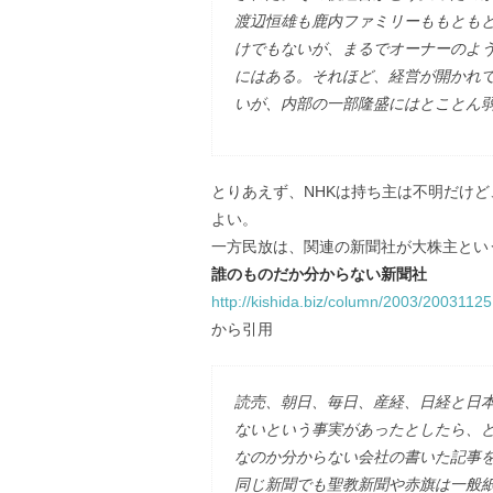
渡辺恒雄も鹿内ファミリーももとも
けでもないが、まるでオーナーのよ
にはある。それほど、経営が開かれ
いが、内部の一部隆盛にはとことん
とりあえず、NHKは持ち主は不明だけ
よい。
一方民放は、関連の新聞社が大株主とい
誰のものだか分からない新聞社
http://kishida.biz/column/2003/20031125
から引用
読売、朝日、毎日、産経、日経と日
ないという事実があったとしたら、
なのか分からない会社の書いた記事
同じ新聞でも聖教新聞や赤旗は一般