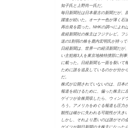
知子氏と上野尚一氏だ。
毎日新聞社は日本最古の新聞だが、
躍進が続いた。オーナー色が薄く石油
再出発を図った。NHKの調べによれ
産経新聞社の株主はフジテレビ。フ
送の1割弱の株を鹿内宏明氏が持って
日経新聞は、世界一の経済新聞だが、
い主犯格3人を東京地検特捜部に刑事
に載った。日経新聞も一面を裂いて
ために誰を追及しているのかが分か
だ。
株式が公開されていないのは、日本
報道を続けるために、偏った株主に
ゲイツが全株買収したら、ウィンド
ろう。アメリカをめぐる報道も圧力
観性は確かに失われる可能性が大き
しかし、それより悪いのは誰がその
ゲイツが朝日新聞の大株主になった