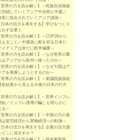
【世界の力を読み解く】～民族自決路線
で共闘していくアジア中央部と中露／
確実に統合されていくアジア諸国～
【日本の活力を再生する】学びをつくり
なおす企業１
【世界の力を読み解く】～COP26から
見えること／中露派に舵を切る日本だ
がメディアは未だに欧米偏重～
【世界の力を読み解く】～なぜ世界の重
心はアジアから欧州へ移ったのか～
【世界の力を読み解く】～なぜ大国はア
ジアを掌握しようとするのか～
【世界の力を読み解く】～衆議院議員総
選挙結果から見える今後の日本の行方
～
【世界の力を読み解く】～世界インフレ
開始／インフレ誘導の騙しも明らかに
なる～
【世界の力を読み解く】～中国の力の基
盤は架空経済から実物経済への転換～
【日本の活力を再生する】企業の活力源
をどこに見出すか？
【世界の力を読み解く】～脱炭素政策