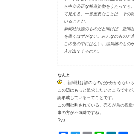
ら中立公正な報道姿勢をうたっても
て見える。一番重要なことは、その
いることだ。
新聞社は誰のものだと聞けば、新聞
を書くはずがない。みんなのものと
この世の中にはない。結局誰のもの
人が出てくるのだ。
なんと
、新聞社は誰のものだか分からない
この辺はもっと追求したいところですが
認形成しているってことです。
この間批判されている、売るが為の捏造
事の方が不気味ですね。
Ryu