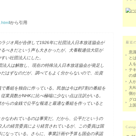
.html
lから引用
のラジオ局が合併して1926年に社団法人日本放送協会が
最近
せるべきだという声も大きかったが、犬養毅逓信大臣が
意
やすい社団法人にした。
と
人
社団法人は解散し、現在の特殊法人日本放送協会が発足し
テ
いだはずなのだが、調べてもよく分からないので、出資
の
人
大A
員で番組を独自に作っている。民放は今は約7割の番組を
側
従業員数がNHKに比べ極端に少ない点は注訳がいる。
グ
者からの金銭で公平な報道と最適な番組を作っていると
上
。
まかなわれているのは事実だ。だから、公平だというの
12人の経営委員により経営されているが、この委員は国
Categ
事になっている。さらに、事業計画や予算も国会の承認