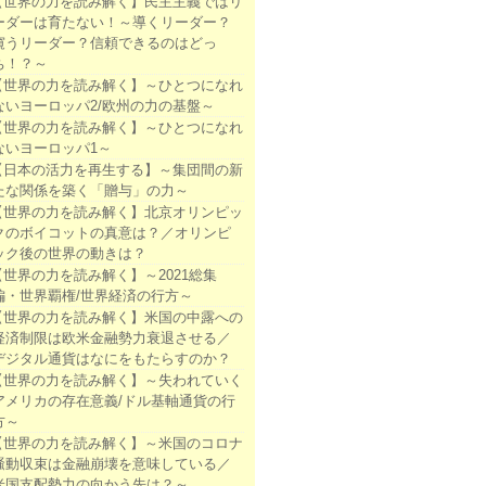
【世界の力を読み解く】民主主義ではリ
ーダーは育たない！～導くリーダー？
窺うリーダー？信頼できるのはどっ
ち！？～
【世界の力を読み解く】～ひとつになれ
ないヨーロッパ2/欧州の力の基盤～
【世界の力を読み解く】～ひとつになれ
ないヨーロッパ1～
【日本の活力を再生する】～集団間の新
たな関係を築く「贈与」の力～
【世界の力を読み解く】北京オリンピッ
クのボイコットの真意は？／オリンピ
ック後の世界の動きは？
【世界の力を読み解く】～2021総集
編・世界覇権/世界経済の行方～
【世界の力を読み解く】米国の中露への
経済制限は欧米金融勢力衰退させる／
デジタル通貨はなにをもたらすのか？
【世界の力を読み解く】～失われていく
アメリカの存在意義/ドル基軸通貨の行
方～
【世界の力を読み解く】～米国のコロナ
騒動収束は金融崩壊を意味している／
米国支配勢力の向かう先は？～