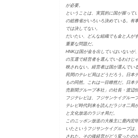
が必要。
ということは、実質的に国が握って
の総務省がいろいろ決めている。有
では決してない。
だいたい、どんな組織でも金と人が
重要な問題だ。
HNKは国が金を出していはいないが
の互選で経営者を選んでいるわけじ
映されない。経営者は国が選んでい
民間のテレビ局はどうだろう。日本
もの同然。これは一目瞭然だ。日本
売新聞グループ本社」の社長・渡辺
フジテレビは、フジサンケイグルー
テレビ時代到来を読んだラジオ二局
と文化放送のラジオ局だ。
このニッポン放送の大株主に鹿内宏明
いたというフジサンケイグループは、
された。その後経営がどう変ったの