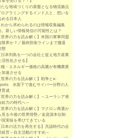
打撃を受ける？！】
新たな地域づくりの基盤となる物流拠点
プログラミングするインド人と、想いを
込める日本人
これから求められるのは情報収集編集
力。新しい情報発信の可能性とは？
【世界の力を読み解く】米国の軍事同盟
は限界か？／最終防衛ラインまで撤退
状態
【日本列島を一つの会社と捉え地方産業
を活性化させる】
食糧・エネルギー価格の高騰が有機農業
を加速させる
【世界の力を読み解く】戦争とe-
sports 水面下で進むサイバー分野の人
材育成
【世界の力を読み解く】～ユーラシア発
自給力の時代へ～
【世界の力を読み解く】マクロン再選か
ら見る今後の世界情勢／金資源本位制
が現実味を帯びてきている
【日本の活力を再生する】共認時代の企
業経営～自主活動のすすめ～