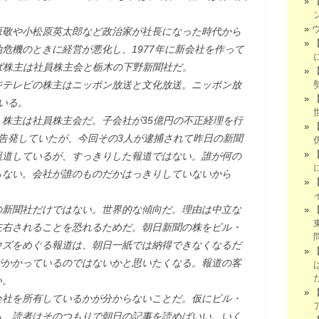
原敬や小松原英太郎など政治家が社長になった時代から
危機のときに経営が悪化し、1977年に新会社を作って
ば株主は社員株主会と栃木の下野新聞社だ。
ジテレビの株主はニッポン放送と文化放送。ニッポン放
いる。
株主は社員株主会だ。子会社が35億円の不正経理を行
告発していたが、今回その3人が逮捕されて昨日の新聞
報道しているが、すっきりした報道ではない。誰が何の
らない。会社が誰のものだかはっきりしていないから
の新聞社だけではない。世界的な傾向だ。理由は中立な
左右されることを恐れるためだ。朝日新聞の株をビル・
ウズをめぐる報道は、朝日一紙では納得できなくなるだ
がかかっているのではないかと思いたくなる。報道の客
い。
会社を所有しているかが分からないことだ。仮にビル・
ら、読者はそのつもりで朝日の記事を読めばいい。いく