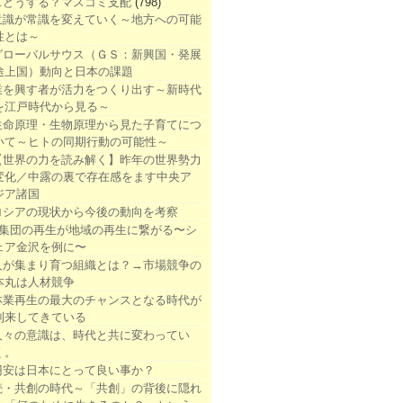
1.どうする？マスコミ支配
(798)
意識が常識を変えていく～地方への可能
性とは～
グローバルサウス（ＧＳ：新興国・発展
途上国）動向と日本の課題
業を興す者が活力をつくり出す～新時代
を江戸時代から見る～
生命原理・生物原理から見た子育てにつ
いて～ヒトの同期行動の可能性～
【世界の力を読み解く】昨年の世界勢力
変化／中露の裏で存在感をます中央ア
ジア諸国
ロシアの現状から今後の動向を考察
●集団の再生が地域の再生に繋がる〜シ
ェア金沢を例に〜
人が集まり育つ組織とは？→市場競争の
本丸は人材競争
林業再生の最大のチャンスとなる時代が
到来してきている
人々の意識は、時代と共に変わってい
く。
円安は日本にとって良い事か？
続・共創の時代～「共創」の背後に隠れ