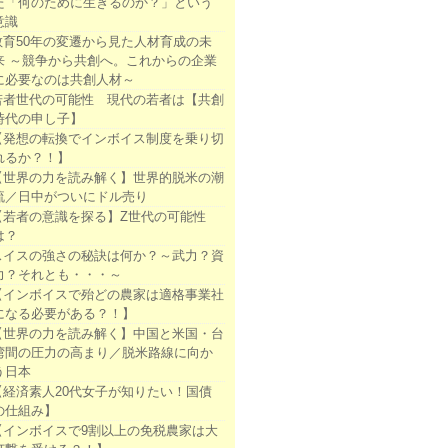
た「何のために生きるのか？」という
意識
教育50年の変遷から見た人材育成の未
来 ～競争から共創へ。これからの企業
に必要なのは共創人材～
若者世代の可能性 現代の若者は【共創
時代の申し子】
【発想の転換でインボイス制度を乗り切
れるか？！】
【世界の力を読み解く】世界的脱米の潮
流／日中がついにドル売り
【若者の意識を探る】Z世代の可能性
は？
スイスの強さの秘訣は何か？～武力？資
力？それとも・・・～
【インボイスで殆どの農家は適格事業社
になる必要がある？！】
【世界の力を読み解く】中国と米国・台
湾間の圧力の高まり／脱米路線に向か
う日本
【経済素人20代女子が知りたい！国債
の仕組み】
【インボイスで9割以上の免税農家は大