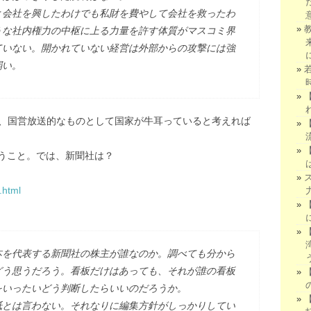
と会社を興したわけでも私財を費やして会社を救ったわ
うな社内権力の中枢に上る力量を許す体質がマスコミ界
ていない。開かれていない経営は外部からの攻撃には強
弱い。
ど、国営放送的なものとして国家が牛耳っていると考えれば
うこと。では、新聞社は？
.html
本を代表する新聞社の株主が誰なのか。調べても分から
どう思うだろう。看板だけはあっても、それが誰の看板
をいったいどう判断したらいいのだろうか。
紙とは言わない。それなりに編集方針がしっかりしてい