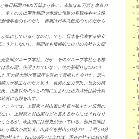
と毎日新聞の400万部より多い。赤旗は35万部と東京の
し、多くの人は聖教新聞や赤旗に報道の客観性や中立性
は創価学会のものだし、赤旗は日本共産党のものだから
もが気にしている点なのだ。でも、日本を代表する中立
聞こうとしないし、新聞社も積極的に自分の会社を公開
読売新聞グループ本社」だが、そのグループ本社なる株
は非公開。説明されていない。読売新聞社は1924年
った正力松太郎が警視庁を辞めて買収した会社だ。恐ら
相続人が株主なのだと思う。長男の正力亨氏、長女の婿
次氏、正妻以外の人との間に生まれた正力武氏は読売新
の経営にも顔を出す。
たところでは、上野家と村山家に社員が株主だと広報の
はない。上野家と村山家などと答えるからにはそれなり
たくなるが、表面的には歴史が続いている。朝日新聞は
わり両名が創始者。出資金を村山が3分の2、上野が3分
聞の社主だ。NHKの調べによれば、現在の社主は村山美