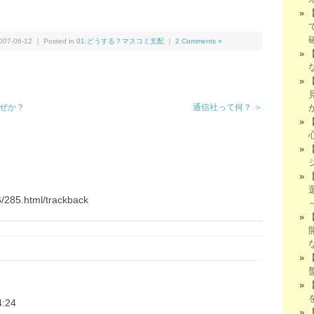
We
共
有
7-06-12 ｜ Posted in
01.どうする？マスコミ支配
｜
2 Comments »
なぜか？
通信社って何？ ＞
6/285.html/trackback
4:24