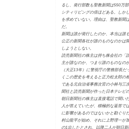
るし、発行部数も聖教新聞は550万部
シティリビングの倍ほどある。しか
を求めていない。理由は、聖教新聞
だ。
新聞は誰が発行したのか、本当は誰
公正の新聞各社が誰のものなのかは
しようとしない。
読売新聞社の株主は持ち株会社の「
主が誰なのか、つまり誰のものなのか
（大正13年）に警視庁の警務部長だ
くこの歴史を考えると正力松太郎の
である元自治省事務次官の小林与三
聞社と読売新聞が作った日本テレビ
朝日新聞社の株主は直接電話で聞い
人が答えていたが、積極的な返答で
に影響があるのではないかと勘ぐり
村山龍平が始め、それに上野理一が加
の1出したとされ、以降二人が朝日新