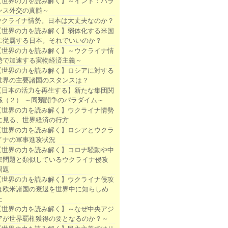
【世界の力を読み解く】～インド：バラ
ンス外交の真髄～
ウクライナ情勢。日本は大丈夫なのか？
【世界の力を読み解く】弱体化する米国
に従属する日本。それでいいのか？
【世界の力を読み解く】～ウクライナ情
勢で加速する実物経済主義～
【世界の力を読み解く】ロシアに対する
世界の主要諸国のスタンスは？
【日本の活力を再生する】新たな集団関
係（２） ～同類闘争のパラダイム～
【世界の力を読み解く】ウクライナ情勢
に見る、世界経済の行方
【世界の力を読み解く】ロシアとウクラ
イナの軍事進攻状況
【世界の力を読み解く】コロナ騒動や中
東問題と類似しているウクライナ侵攻
問題
【世界の力を読み解く】ウクライナ侵攻
は欧米諸国の衰退を世界中に知らしめ
た
【世界の力を読み解く】～なぜ中央アジ
アが世界覇権獲得の要となるのか？～