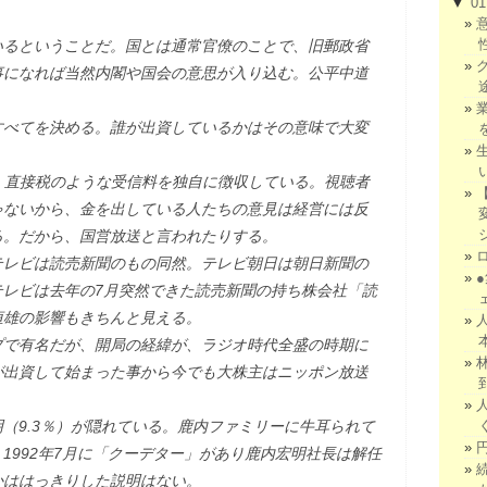
▼
0
いるということだ。国とは通常官僚のことで、旧郵政省
事になれば当然内閣や国会の意思が入り込む。公平中道
すべてを決める。誰が出資しているかはその意味で大変
、直接税のような受信料を独自に徴収している。視聴者
ゃないから、金を出している人たちの意見は経営には反
る。だから、国営放送と言われたりする。
テレビは読売新聞のもの同然。テレビ朝日は朝日新聞の
テレビは去年の7月突然できた読売新聞の持ち株会社「読
恒雄の影響もきちんと見える。
プで有名だが、開局の経緯が、ラジオ時代全盛の時期に
が出資して始まった事から今でも大株主はニッポン放送
（9.3％）が隠れている。鹿内ファミリーに牛耳られて
1992年7月に「クーデター」があり鹿内宏明社長は解任
かははっきりした説明はない。