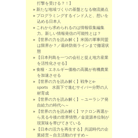
打撃を受ける？！】
新たな地域づくりの基盤となる物流拠点
プログラミングするインド人と、想いを
込める日本人
これから求められるのは情報収集編集
力。新しい情報発信の可能性とは？
【世界の力を読み解く】米国の軍事同盟
は限界か？／最終防衛ラインまで撤退状
態
【日本列島を一つの会社と捉え地方産業
を活性化させる】
食糧・エネルギー価格の高騰が有機農業
を加速させる
【世界の力を読み解く】戦争とe-
sports 水面下で進むサイバー分野の人
材育成
【世界の力を読み解く】～ユーラシア発
自給力の時代へ～
【世界の力を読み解く】マクロン再選か
ら見る今後の世界情勢／金資源本位制が
現実味を帯びてきている
【日本の活力を再生する】共認時代の企
業経営～自主活動のすすめ～