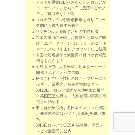
デジタル通貨はBIへの布石か／ロシアが
コロナワクチンから５Gに反応するナノ
チップ取り出しに成功
コロナワクチンが自然循環を通じて半永
久的に人体を侵す危険性
ワクチンは人を殺すための生物兵器
スエズ運河に座礁した貨物船とロシア艦
隊／エバーグリーンはヒラリーのコード
ネーム／なりすましアカウントにご注意
中国の気候操作と大量買い付けが食糧危
機をもたらす？
比叡山上空に大量米軍／ビルダーバーグ
開催されず／オバマの嘘
秘匿されていた技術の数々～フリーエネ
ルギー、反重力、時空間移動など～
3月20日。ロシア艦隊が東地中海に展開
／英国王室の動向／人身売買の事実が報
道され始める
東北新社から始まる日本のマスコミ掃討
／先週末の雷はパソナ(淡路島)を狙い撃
ち
3月3日ロシアでGESARA発動。国営テ
レビで全国民に公表