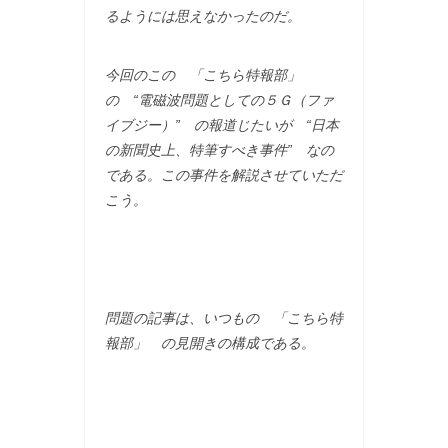
るようには思えなかったのだ。
今回のこの 「こちら特報部」
の “電磁波問題としての５Ｇ（ファ
イブジー）” の報道じたいが “日本
の新聞史上、特筆すべき事件” なの
である。この事件を解説させていただ
こう。
問題の記事は、いつもの 「こちら特
報部」 の見開きの構成である。