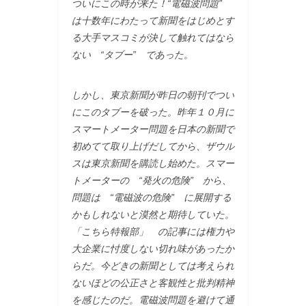
ついにこの時が来た！“電磁波問題”
は十数年にわたって新聞をはじめとす
る大手マスコミが決して触れてはなら
ない “タブー” であった。
しかし、東京新聞が昨日の朝刊でつい
にこのタブーを破った。昨年１０月に
スマートメーター問題を日本の新聞で
初めてて取り上げだしてから、ザウル
スは東京新聞を購読し始めた。スマー
トメーターの “発火の危険” から、
問題は “電磁波の危険” に展開する
かもしれないと漠然と期待していた。
「こちら特報部」 の記事には権力や
大企業に忖度しない切れ味があったか
らだ。今どきの新聞としては考えられ
ないほどの公正さと客観性と批判精神
を感じたのだ。電磁波問題を避けて通