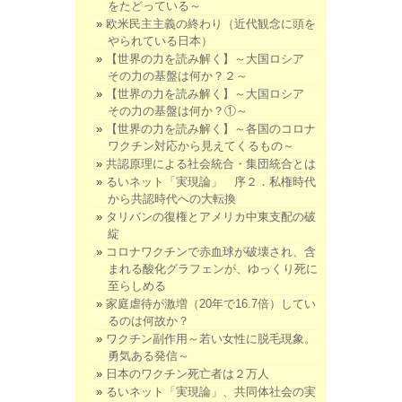
をたどっている～
欧米民主主義の終わり（近代観念に頭を
やられている日本）
【世界の力を読み解く】～大国ロシア
その力の基盤は何か？２～
【世界の力を読み解く】～大国ロシア
その力の基盤は何か？①～
【世界の力を読み解く】～各国のコロナ
ワクチン対応から見えてくるもの～
共認原理による社会統合・集団統合とは
るいネット「実現論」 序２．私権時代
から共認時代への大転換
タリバンの復権とアメリカ中東支配の破
綻
コロナワクチンで赤血球が破壊され、含
まれる酸化グラフェンが、ゆっくり死に
至らしめる
家庭虐待が激増（20年で16.7倍）してい
るのは何故か？
ワクチン副作用～若い女性に脱毛現象。
勇気ある発信～
日本のワクチン死亡者は２万人
るいネット「実現論」、共同体社会の実