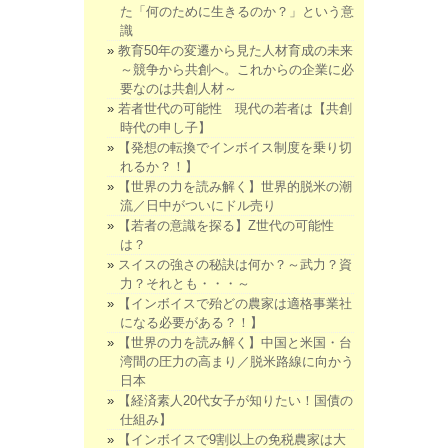
た「何のために生きるのか？」という意
識
教育50年の変遷から見た人材育成の未来
～競争から共創へ。これからの企業に必
要なのは共創人材～
若者世代の可能性 現代の若者は【共創
時代の申し子】
【発想の転換でインボイス制度を乗り切
れるか？！】
【世界の力を読み解く】世界的脱米の潮
流／日中がついにドル売り
【若者の意識を探る】Z世代の可能性
は？
スイスの強さの秘訣は何か？～武力？資
力？それとも・・・～
【インボイスで殆どの農家は適格事業社
になる必要がある？！】
【世界の力を読み解く】中国と米国・台
湾間の圧力の高まり／脱米路線に向かう
日本
【経済素人20代女子が知りたい！国債の
仕組み】
【インボイスで9割以上の免税農家は大