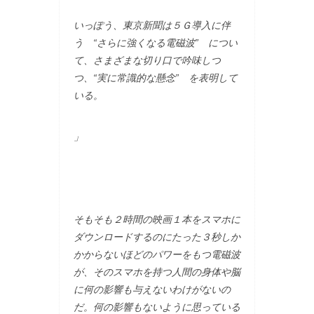
いっぽう、東京新聞は５Ｇ導入に伴
う “さらに強くなる電磁波” につい
て、さまざまな切り口で吟味しつ
つ、“実に常識的な懸念” を表明して
いる。
」
そもそも２時間の映画１本をスマホに
ダウンロードするのにたった３秒しか
かからないほどのパワーをもつ電磁波
が、そのスマホを持つ人間の身体や脳
に何の影響も与えないわけがないの
だ。何の影響もないように思っている