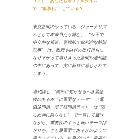
（２） あなたも今リアルタイム
で “低脳化” している？
東京新聞のやっている、ジャーナリズ
ムとして本来当たり前な、 “公正で
中立的な報道、客観的で批判的な解説
記事” は、政府や財界の提灯持ちに
なり下がって腐りきった新聞や週刊誌
の中にあって、実に新鮮に感じられて
しまう。
週刊誌も “国民に知らせるべき緊急
性のある本当に重要なテーマ” （電
磁波問題、愛子様問題等々） は “障
らぬ神に祟りなし” で一貫して避け
ながら、重要性のずっと低いテーマば
かりを、さも最重要であるかのように
書き立てている。結果的には、重要な