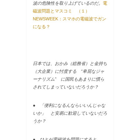
波の危険性を取り上げているのだ。
電
磁波問題とマスコミ （１）
NEWSWEEK：スマホの電磁波でガン
になる？
日本では、おかみ（総務省）と金持ち
（大企業）に忖度する “卑屈なジャ
ーナリズム” に国民もあまりに慣ら
されてしまっていないだろうか？
● 「便利になるんならいいんじゃな
いか」 と安易に歓迎していないだろ
うか？
● ひとが電磁波を問題にすると、