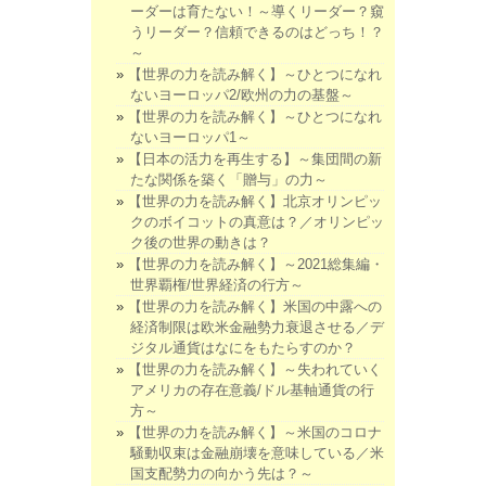
ーダーは育たない！～導くリーダー？窺
うリーダー？信頼できるのはどっち！？
～
【世界の力を読み解く】～ひとつになれ
ないヨーロッパ2/欧州の力の基盤～
【世界の力を読み解く】～ひとつになれ
ないヨーロッパ1～
【日本の活力を再生する】～集団間の新
たな関係を築く「贈与」の力～
【世界の力を読み解く】北京オリンピッ
クのボイコットの真意は？／オリンピッ
ク後の世界の動きは？
【世界の力を読み解く】～2021総集編・
世界覇権/世界経済の行方～
【世界の力を読み解く】米国の中露への
経済制限は欧米金融勢力衰退させる／デ
ジタル通貨はなにをもたらすのか？
【世界の力を読み解く】～失われていく
アメリカの存在意義/ドル基軸通貨の行
方～
【世界の力を読み解く】～米国のコロナ
騒動収束は金融崩壊を意味している／米
国支配勢力の向かう先は？～