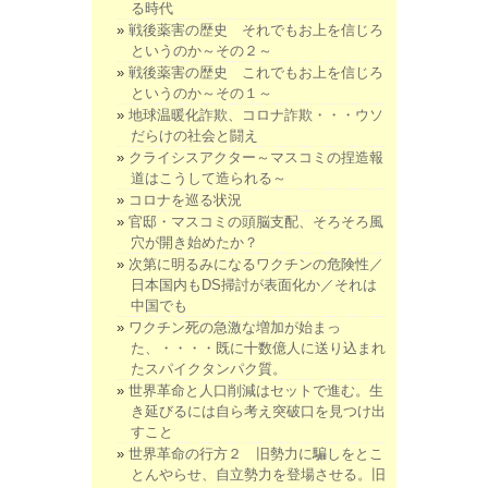
る時代
戦後薬害の歴史 それでもお上を信じろ
というのか～その２～
戦後薬害の歴史 これでもお上を信じろ
というのか～その１～
地球温暖化詐欺、コロナ詐欺・・・ウソ
だらけの社会と闘え
クライシスアクター～マスコミの捏造報
道はこうして造られる～
コロナを巡る状況
官邸・マスコミの頭脳支配、そろそろ風
穴が開き始めたか？
次第に明るみになるワクチンの危険性／
日本国内もDS掃討が表面化か／それは
中国でも
ワクチン死の急激な増加が始まっ
た、・・・・既に十数億人に送り込まれ
たスパイクタンパク質。
世界革命と人口削減はセットで進む。生
き延びるには自ら考え突破口を見つけ出
すこと
世界革命の行方２ 旧勢力に騙しをとこ
とんやらせ、自立勢力を登場させる。旧