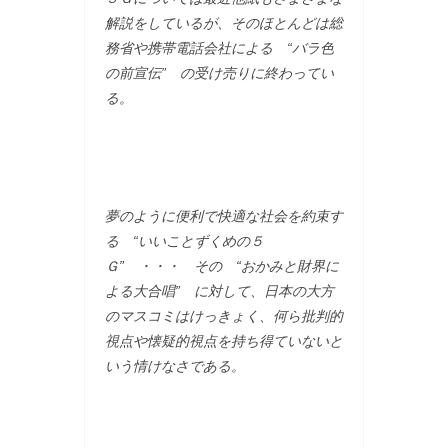
解説をしているが、そのほとんどは総
務省や携帯電話会社による “バラ色
の前宣伝” の受け売りに終わってい
る。
夢のように便利で快適な社会を約束す
る “いいことずくめの５
Ｇ” ・・・ その “おかみと財界に
よる大合唱” に対して、日本の大方
のマスコミはけっきょく、何ら批判的
視点や懐疑的視点を持ち得ていないと
いう情けなさである。