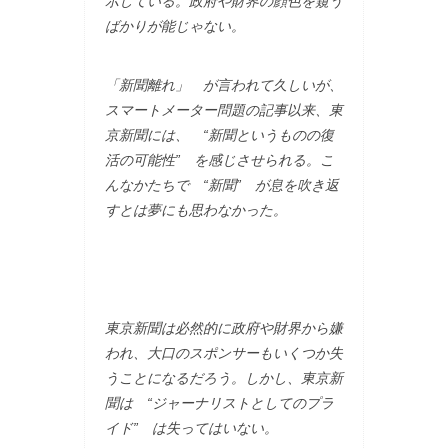
示している。政府や財界の顔色を窺う
ばかりが能じゃない。
「新聞離れ」 が言われて久しいが、
スマートメーター問題の記事以来、東
京新聞には、 “新聞というものの復
活の可能性” を感じさせられる。こ
んなかたちで “新聞” が息を吹き返
すとは夢にも思わなかった。
東京新聞は必然的に政府や財界から嫌
われ、大口のスポンサーもいくつか失
うことになるだろう。しかし、東京新
聞は “ジャーナリストとしてのプラ
イド” は失ってはいない。