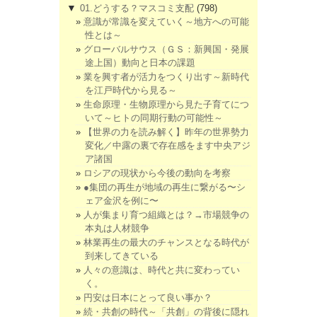
▼
01.どうする？マスコミ支配
(798)
意識が常識を変えていく～地方への可能
性とは～
グローバルサウス（ＧＳ：新興国・発展
途上国）動向と日本の課題
業を興す者が活力をつくり出す～新時代
を江戸時代から見る～
生命原理・生物原理から見た子育てにつ
いて～ヒトの同期行動の可能性～
【世界の力を読み解く】昨年の世界勢力
変化／中露の裏で存在感をます中央アジ
ア諸国
ロシアの現状から今後の動向を考察
●集団の再生が地域の再生に繋がる〜シ
ェア金沢を例に〜
人が集まり育つ組織とは？→市場競争の
本丸は人材競争
林業再生の最大のチャンスとなる時代が
到来してきている
人々の意識は、時代と共に変わってい
く。
円安は日本にとって良い事か？
続・共創の時代～「共創」の背後に隠れ