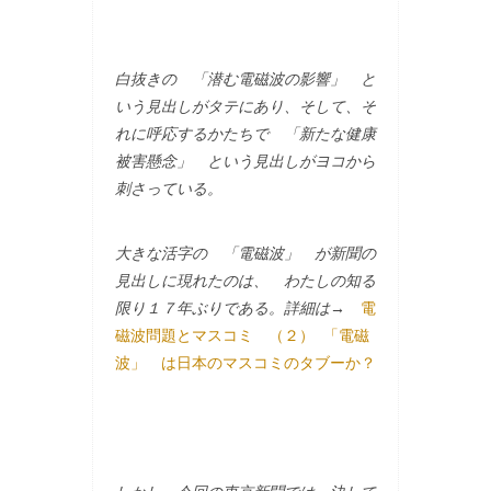
白抜きの 「潜む電磁波の影響」 と
いう見出しがタテにあり、そして、そ
れに呼応するかたちで 「新たな健康
被害懸念」 という見出しがヨコから
刺さっている。
大きな活字の 「電磁波」 が新聞の
見出しに現れたのは、 わたしの知る
限り１７年ぶりである。詳細は→
電
磁波問題とマスコミ （２） 「電磁
波」 は日本のマスコミのタブーか？