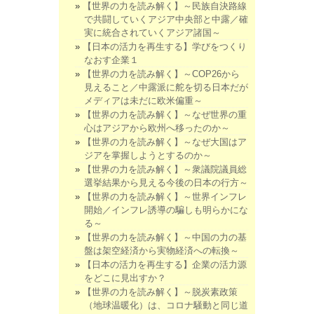
【世界の力を読み解く】～民族自決路線
で共闘していくアジア中央部と中露／確
実に統合されていくアジア諸国～
【日本の活力を再生する】学びをつくり
なおす企業１
【世界の力を読み解く】～COP26から
見えること／中露派に舵を切る日本だが
メディアは未だに欧米偏重～
【世界の力を読み解く】～なぜ世界の重
心はアジアから欧州へ移ったのか～
【世界の力を読み解く】～なぜ大国はア
ジアを掌握しようとするのか～
【世界の力を読み解く】～衆議院議員総
選挙結果から見える今後の日本の行方～
【世界の力を読み解く】～世界インフレ
開始／インフレ誘導の騙しも明らかにな
る～
【世界の力を読み解く】～中国の力の基
盤は架空経済から実物経済への転換～
【日本の活力を再生する】企業の活力源
をどこに見出すか？
【世界の力を読み解く】～脱炭素政策
（地球温暖化）は、コロナ騒動と同じ道