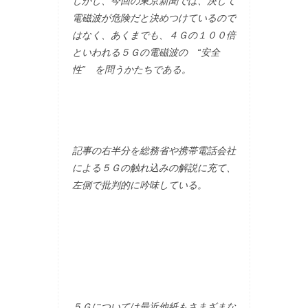
しかし、今回の東京新聞では、決して
電磁波が危険だと決めつけているので
はなく、あくまでも、４Ｇの１００倍
といわれる５Ｇの電磁波の “安全
性” を問うかたちである。
記事の右半分を総務省や携帯電話会社
による５Ｇの触れ込みの解説に充て、
左側で批判的に吟味している。
５Ｇについては最近他紙もさまざまな