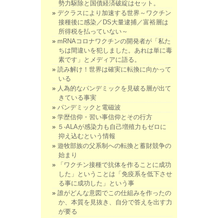
勢力駆除と国債経済破綻はセット。
デクラスにより加速する世界～ワクチン
接種後に感染／DS大量逮捕／富裕層は
所得税を払っていない～
mRNAコロナワクチンの開発者が「私た
ちは間違いを犯しました。あれは単に毒
素です」とメディアに語る。
読み解け！世界は確実に転換に向かって
いる
人為的なパンデミックを見破る層が出て
きている事実
パンデミックと電磁波
学歴信仰・習い事信仰とその行方
５-ALAが感染力も自己増殖力もゼロに
抑え込むという情報
遊牧部族の父系制への転換と蓄財競争の
始まり
「ワクチン接種で抗体を作ることに成功
した」ということは「免疫系を低下させ
る事に成功した」という事
誰がどんな意図でこの仕組みを作ったの
か、本質を見抜き、自分で答えを出す力
が要る