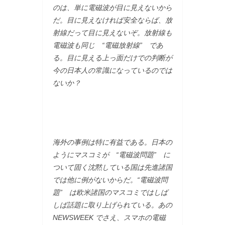
のは、単に電磁波が目に見えないから
だ。目に見えなければ安全ならば、放
射線だって目に見えないぞ。放射線も
電磁波も同じ “電磁放射線” であ
る。目に見える上っ面だけでの判断が
今の日本人の常識になっているのでは
ないか？
海外の事例は特に有益である。日本の
ようにマスコミが “電磁波問題” に
ついて固く沈黙している国は先進諸国
では他に例がないからだ。“電磁波問
題” は欧米諸国のマスコミではしば
しば話題に取り上げられている。あの
NEWSWEEK でさえ、スマホの電磁