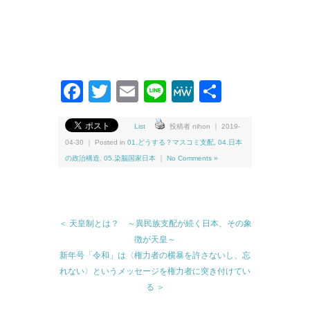
Facebook
Twitter
Email
Line
MeWe
共
有
List
投稿者 nihon ｜ 2019-
04-30 ｜ Posted in
01.どうする？マスコミ支配
,
04.日本
の政治構造
,
05.染脳国家日本
｜
No Comments »
＜ 天皇制とは？ ～異民族支配が続く日本、その象
徴が天皇～
新年号「令和」は〈権力者の横暴を許さないし、忘
れない〉というメッセージを権力者に突き付けてい
る ＞