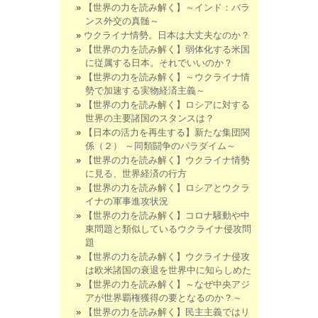
【世界の力を読み解く】～インド：バラ
ンス外交の真髄～
ウクライナ情勢。日本は大丈夫なのか？
【世界の力を読み解く】弱体化する米国
に従属する日本。それでいいのか？
【世界の力を読み解く】～ウクライナ情
勢で加速する実物経済主義～
【世界の力を読み解く】ロシアに対する
世界の主要諸国のスタンスは？
【日本の活力を再生する】新たな集団関
係（２） ～同類闘争のパラダイム～
【世界の力を読み解く】ウクライナ情勢
に見る、世界経済の行方
【世界の力を読み解く】ロシアとウクラ
イナの軍事進攻状況
【世界の力を読み解く】コロナ騒動や中
東問題と類似しているウクライナ侵攻問
題
【世界の力を読み解く】ウクライナ侵攻
は欧米諸国の衰退を世界中に知らしめた
【世界の力を読み解く】～なぜ中央アジ
アが世界覇権獲得の要となるのか？～
【世界の力を読み解く】民主主義ではリ