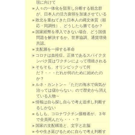
現に向けて
人々の一体化を阻害し分断する観念群
が、日本人の活力衰弱を加速させている
敗北を重ねてきた日本人の縄文体質（順
応・同調性）、どうしたら勝てるか？
国家紙幣を導入できない場合、どう国債
問題を解決するか。世界協調、通貨増発
共認。
支配層を一掃する革命
コロナは血栓症。正体であるスパイクタ
ンパク質はワクチンによって増殖される
そもそも、オリンピックって何
だ？・・・だれが何のために始めたの
か？
ルネ・カントン～「ただの海水で病気が
治っては儲からない」ので歴史から消え
ている人物～
情報は自ら探し自らで考え追求し判断す
るしかない
もしも、コロナワクチン接種者が、３年
で全員死んだら・・・？
国家の支配構造と、文字と左脳
今や生き延びるために自らで考え判断す