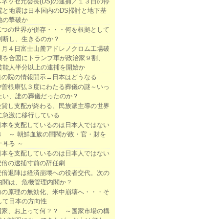
ベネッセ元会長(DS)の逮捕／１３日の停
電と地震は日本国内のDS掃討と地下基
地の撃破か
二つの世界が併存・・・何を根拠として
判断し、生きるのか？
２月４日富士山麓アドレノクロム工場破
壊を合図にトランプ軍が政治家９割、
芸能人半分以上の逮捕を開始か
奥の院の情報開示→日本はどうなる
中曽根康弘３度にわたる葬儀の謎～いっ
たい、誰の葬儀だったのか？
金貸し支配が終わる、民族派主導の世界
に急激に移行している
日本を支配しているのは日本人ではない
４ ～ 朝鮮血族の閨閥が政・官・財を
牛耳る ～
日本を支配しているのは日本人ではない
安倍の逮捕寸前の辞任劇
安倍退陣は経済崩壊への役者交代。次の
内閣は、危機管理内閣か？
力の原理の無効化、米中崩壊へ・・・そ
して日本の方向性
国家、お上って何？？ ～国家市場の構