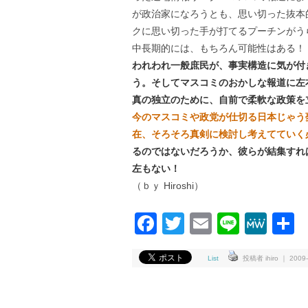
が政治家になろうとも、思い切った抜本
クに思い切った手が打てるプーチンがう
中長期的には、もちろん可能性はある！
われわれ一般庶民が、事実構造に気が付
う。そしてマスコミのおかしな報道に左
真の独立のために、自前で柔軟な政策を
今のマスコミや政党が仕切る日本じゃう
在、そろそろ真剣に検討し考えてていく
るのではないだろうか、彼らが結集すれ
左もない！
（ｂｙ Hiroshi）
Facebook
Twitter
Email
Line
Me
List
投稿者 ihiro ｜ 2009-