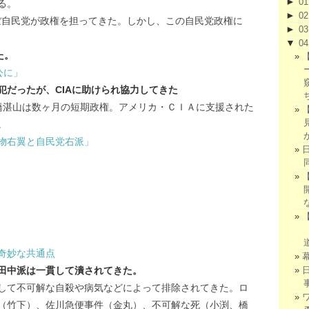
►
0
る。
►
0
ほぼ自民党が政権を担ってきた。しかし、この自民党政権に
►
0
▼
0
た。
公に」
犯だったが、CIAに助けられ協力してきた
橋湛山は数ヶ月の短期政権。アメリカ・ＣＩＡに支援された
。
物右翼と自民党右派」
奇妙な共通点
田中派は一貫して潰されてきた。
して不可解な自殺や病気などによって排除されてきた。ロ
（竹下）、佐川急便事件（金丸）、不可解な死（小渕、橋