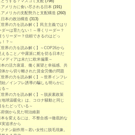
1.どうする？マスコミ支配
(798)
2.アメリカに食い尽される日本
(191)
3.アメリカの支配勢力と支配構造
(260)
4.日本の政治構造
(313)
【世界の力を読み解く】民主主義ではリ
ーダーは育たない！～導くリーダー？
窺うリーダー？信頼できるのはどっ
ち！？～
【世界の力を読み解く】～COP26から
見えること／中露派に舵を切る日本だ
がメディアは未だに欧米偏重～
日本の活力衰退、働く展望と幸福感、共
同体から切り離された賃金労働の問題
【世界の力を読み解く】～世界インフレ
開始／インフレ誘導の騙しも明らかに
なる～
【世界の力を読み解く】～脱炭素政策
（地球温暖化）は、コロナ騒動と同じ
道をたどっている～
幕府側から見た明治維新
日本を変えるには、不整合感⇒徹底的な
事実追求から
ワクチン副作用～若い女性に脱毛現象。