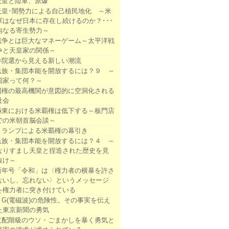
天皇と陸軍、原爆
天皇･闇勢力による自己植民地化 ～米
軍はなぜ日本に存在し続けるのか？･･･
内なる寄生勢力～
戦争とは巨大なマネーゲーム～太平洋戦
争と天皇家の関係～
参院選から見える新しい潮流
民族・集団本能を開放するには？９ ～
国家って何？～
国権の最高機関が意図的に空洞化される
社会
極東における米覇権は低下する～板門店
での米朝首脳会談～
トランプによる米覇権の幕引き
民族・集団本能を開放するには？４ ～
なりすまし天皇と捏造された歴史を見
抜け～
新年号「令和」は〈権力者の横暴を許さ
ないし、忘れない〉というメッセージ
を権力者に突き付けている
５G(電磁波)の危険性。その事実を伝え
た東京新聞の勇気
支配階級のウソ・ごまかしを暴く勇気と