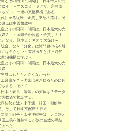
天皇とその閨閥・財閥は、日本最大の売
国奴４ ～マスコミ・ヤクザ、宗教団
体もグル、一連の支配機構である～
現代に至る従米、金貸し支配の路線。そ
の原点は中曽根政権
天皇とその閨閥・財閥は、日本最大の売
国奴２ ～国際金融同盟・金貸しの手
先となり、戦争ビジネスで大儲け～
「統合」なき「分化」は諸問題の根本解
決には至らない～東洋医学と江戸時代
の統治機構に学ぶ～
天皇とその閨閥・財閥は、日本最大の売
国奴
首里城はもともと赤くなかった
人工台風か？～国家は生き残るために何
でもする～その２
「日本の衰退、凋落」の実体は？データ
と実数値で検証する。
世界情勢と近未来予測：韓国・朝鮮半
島、そして日本支配層の行方
天皇制と戦争～太平洋戦争は、天皇制と
帝国主義を維持するが故の当然の帰結
であった