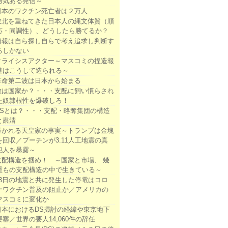
勇気ある発信～
日本のワクチン死亡者は２万人
敗北を重ねてきた日本人の縄文体質（順
応・同調性）、どうしたら勝てるか？
情報は自ら探し自らで考え追求し判断す
るしかない
クライシスアクター～マスコミの捏造報
道はこうして造られる～
革命第二波は日本から始まる
敵は国家か？・・・支配に飼い慣らされ
た奴隷根性を爆破しろ！
DSとは？・・・支配・略奪集団の構造
と粛清
暴かれる天皇家の事実～トランプは金塊
を回収／プーチンが3.11人工地震の真
犯人を暴露～
支配構造を掴め！ ～国家と市場、 幾
重もの支配構造の中で生きている～
13日の地震と共に発生した停電はコロ
ナワクチン普及の阻止か／アメリカの
マスコミに変化か
日本におけるDS掃討の経緯や東京地下
要塞／世界の要人14,060件の辞任