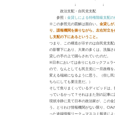
↓ ↓
政治支配・自民党支配
参照：
金貸しによる特権階級支配の
※この参照元の図解は面白い。
金貸しが
り、諜報機関を操りながら、左右対立を
し支配の下にあるということ。
つまり、この構造が示すのは自民党支配
の影響下にあり、大衆の多くは、洗脳さ
貸しの手の上で踊らされていたのだ。
※日本においては余りにもロックフェラ
ので、なんとしても民主党に一旦政権を
変える端緒になるように思う。（但し民
ちらにしても要注意だ。）
そして焦りまくっているディビッドは、
っているかって？それはまた別の記事に
現状冷静に見て日本の政治家が、この金
う。とりわけ情報機関がない限り、CI
った途端情報リーク→マスコミ報道によ