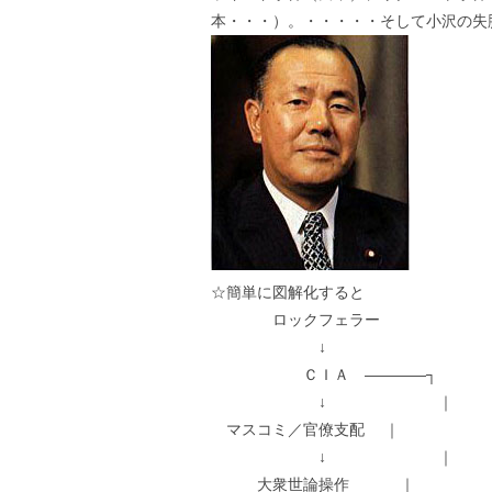
本・・・）。・・・・・そして小沢の失
☆簡単に図解化すると
ロックフェラー
↓
ＣＩＡ ――――┐
↓ ｜
マスコミ／官僚支配 ｜
↓ 
大衆世論操作 ｜