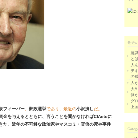
最近
意
と
人
テ
の
人
大A
側
グ
上
泉フィーバー
、
郵政選挙
であり、最近の
小沢潰し
だ。
金を与えるとともに、言うことを聞かなければCIAetcに
きた。近年の不可解な政治家やマスコミ・官僚の死や事件
Categ