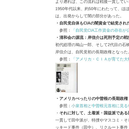
より遡れば、この流れは戦後一貫してい
1950年代以来、約50年にわたって、
は、出発からして闇の部分があった。
・自民党自体もCIAの闇資金で結党され
参照：
「自民党CIA工作資金の存在が
・清和会の源流：岸信介は死刑予定の戦
初代総理の鳩山一郎、そして2代目の石
岸信介は、自民党初の長期政権となった
参照：
「アメリカ・ＣＩＡが育てた大
・アメリカべったりの中曽根の長期政権
参照：
小泉首相と中曽根元首相に見る
・
それに対して、土着派・国益派である
一貫して田中派が、特捜やマスコミ・そ
ッキード事件（田中）、リクルート事件