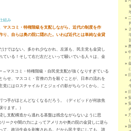
仕組み
、マスコミ・特権階級を支配しながら、近代の制度を作
作り、自らは奥の院に隠れた。いわば近代とは単純な金貸
だけではない。多かれ少なかれ、左派も、民主党も金貸し
れている！そして右だ左だといって騒いでいる人々は、金
ー→マスコミ・特権階級・自民党支配が強くなりすぎている
とらせ、マスコミ・官僚の力を殺ぐことが、日本の流れを
主党にはロスチャイルドとジェイの影がちらつくから、こ
打つ手がほとんどなくなるだろう。（ディビッドが何故焦
譲ります。）
貸し支配構造から逃れる基盤は残念ながらないように思
Aのリークや闇の力によってアメリカや奥の院の金貸しに逆ら
って、政治生命を剥奪される。だから民主党にしても、誰