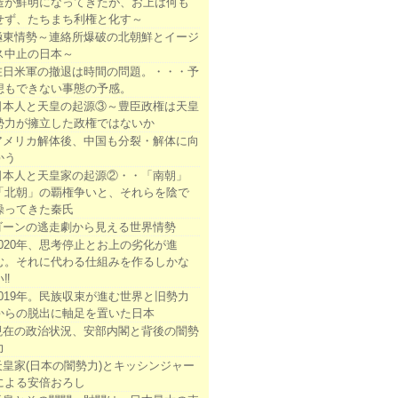
造が鮮明になってきたが、お上は何も
せず、たちまち利権と化す～
極東情勢～連絡所爆破の北朝鮮とイージ
ス中止の日本～
在日米軍の撤退は時間の問題。・・・予
想もできない事態の予感。
日本人と天皇の起源③～豊臣政権は天皇
勢力が擁立した政権ではないか
アメリカ解体後、中国も分裂・解体に向
かう
日本人と天皇家の起源②・・「南朝」
「北朝」の覇権争いと、それらを陰で
操ってきた秦氏
ゴーンの逃走劇から見える世界情勢
2020年、思考停止とお上の劣化が進
む。それに代わる仕組みを作るしかな
い‼
2019年。民族収束が進む世界と旧勢力
からの脱出に軸足を置いた日本
現在の政治状況、安部内閣と背後の闇勢
力
天皇家(日本の闇勢力)とキッシンジャー
による安倍おろし