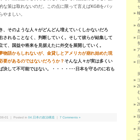
的な策は取れないのだ。この点に限って言えばKGBをバッ
らやましい。
き、そのような人々がどんどん増えていくしかないだろ
右されることなく、判断していく。そして彼らが結集して
立て、国益や将来を見据えたに外交を展開していく。
夢物語かもしれないが、金貸しとアメリカが崩れ始めた現
必要があるのではないだろうか？
そんな人々が実は多くい
ば決して不可能ではない。・・・・･･･日本を守るのに右も
We
共
有
06-01 ｜ Posted in
04.日本の政治構造
｜
7 Comments »