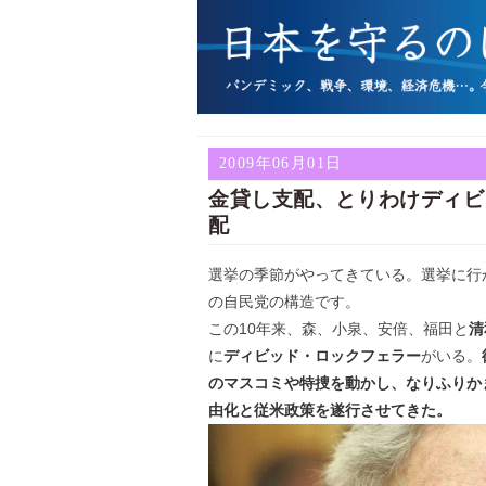
2009年06月01日
金貸し支配、とりわけディビ
配
選挙の季節がやってきている。選挙に行
の自民党の構造です。
この10年来、森、小泉、安倍、福田と
清
に
ディビッド・ロックフェラー
がいる。
のマスコミや特捜を動かし、なりふりか
由化と従米政策を遂行させてきた。