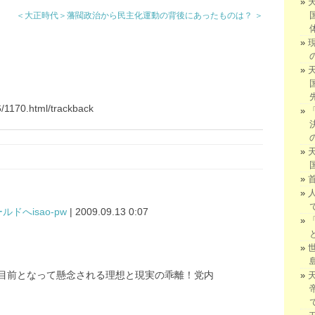
＜大正時代＞藩閥政治から民主化運動の背後にあったものは？ ＞
6/1170.html/trackback
へisao-pw
| 2009.09.13 0:07
目前となって懸念される理想と現実の乖離！党内