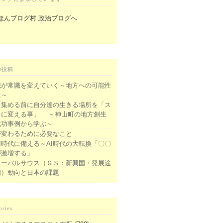
の投稿
識が常識を変えていく～地方への可能性
は～
を集める前に自分達の生きる場所を「ス
キに変える事」 ～神山町の地方創生
成功事例から学ぶ～
が変わるために必要なこと
I時代に備える～AI時代の大転換「〇〇
が激増する」
ローバルサウス（ＧＳ：新興国・発展途
国）動向と日本の課題
ories