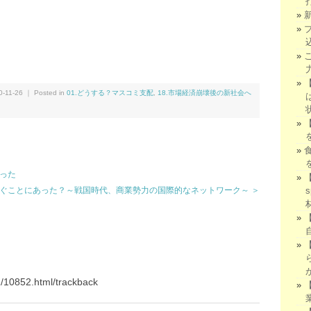
We
共
有
11-26 ｜ Posted in
01.どうする？マスコミ支配
,
18.市場経済崩壊後の新社会へ
あった
ぐことにあった？～戦国時代、商業勢力の国際的なネットワーク～ ＞
11/10852.html/trackback