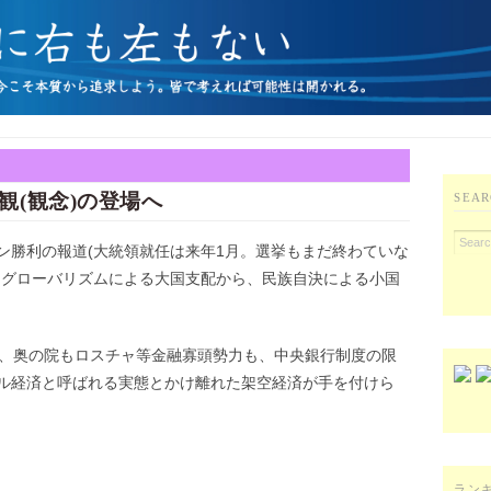
観(観念)の登場へ
SEAR
ン勝利の報道(大統領就任は来年1月。選挙もまだ終わていな
はグローバリズムによる大国支配から、民族自決による小国
ら、奥の院もロスチャ等金融寡頭勢力も、中央銀行制度の限
ル経済と呼ばれる実態とかけ離れた架空経済が手を付けら
ラン