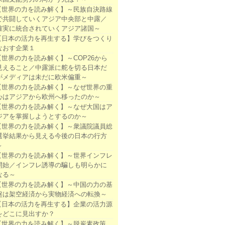
【世界の力を読み解く】～民族自決路線
で共闘していくアジア中央部と中露／
確実に統合されていくアジア諸国～
【日本の活力を再生する】学びをつくり
なおす企業１
【世界の力を読み解く】～COP26から
見えること／中露派に舵を切る日本だ
がメディアは未だに欧米偏重～
【世界の力を読み解く】～なぜ世界の重
心はアジアから欧州へ移ったのか～
【世界の力を読み解く】～なぜ大国はア
ジアを掌握しようとするのか～
【世界の力を読み解く】～衆議院議員総
選挙結果から見える今後の日本の行方
～
【世界の力を読み解く】～世界インフレ
開始／インフレ誘導の騙しも明らかに
なる～
【世界の力を読み解く】～中国の力の基
盤は架空経済から実物経済への転換～
【日本の活力を再生する】企業の活力源
をどこに見出すか？
【世界の力を読み解く】～脱炭素政策