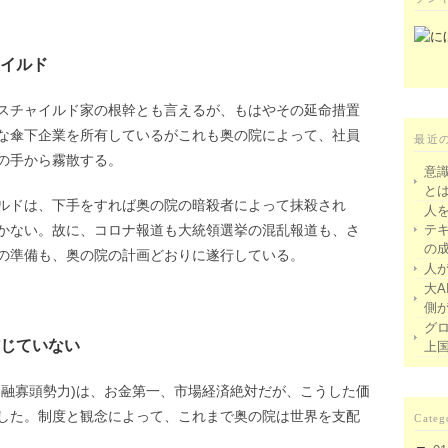
イルド
スチャイルド家の根幹とも言えるが、もはやその延命措置
な傘下企業を所有しているがこれも奥の院によって、社員
最近
の手から霧散する。
意
と
ルドは、下手をすれば奥の院の暗殺者によって抹殺され
人
かない。故に、コロナ報道も大統領選挙の混乱報道も、さ
テ
の
の準備も、奥の院の計画どおりに遂行している。
人
大A
側
グ
じていない
上
金融寡頭勢力)は、お金第一、市場経済絶対だが、こうした価
した。制度と観念によって、これまで奥の院は世界を支配
Categ