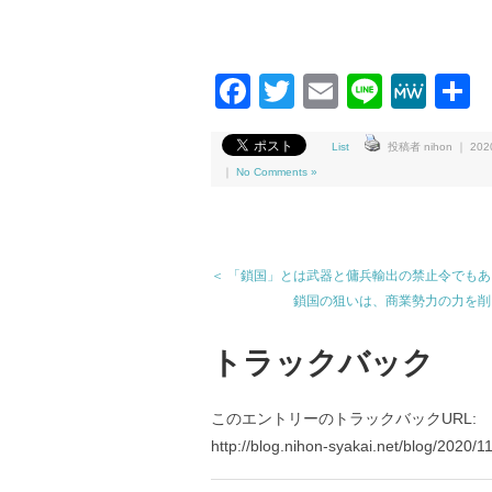
Facebook
Twitter
Email
Line
Me
List
投稿者 nihon ｜ 2020-
｜
No Comments »
＜ 「鎖国」とは武器と傭兵輸出の禁止令でも
鎖国の狙いは、商業勢力の力を削
トラックバック
このエントリーのトラックバックURL:
http://blog.nihon-syakai.net/blog/2020/