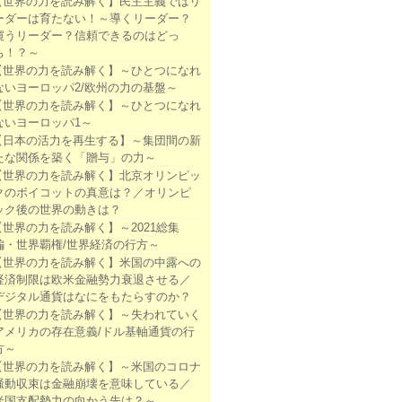
【世界の力を読み解く】民主主義ではリ
ーダーは育たない！～導くリーダー？
窺うリーダー？信頼できるのはどっ
ち！？～
【世界の力を読み解く】～ひとつになれ
ないヨーロッパ2/欧州の力の基盤～
【世界の力を読み解く】～ひとつになれ
ないヨーロッパ1～
【日本の活力を再生する】～集団間の新
たな関係を築く「贈与」の力～
【世界の力を読み解く】北京オリンピッ
クのボイコットの真意は？／オリンピ
ック後の世界の動きは？
【世界の力を読み解く】～2021総集
編・世界覇権/世界経済の行方～
【世界の力を読み解く】米国の中露への
経済制限は欧米金融勢力衰退させる／
デジタル通貨はなにをもたらすのか？
【世界の力を読み解く】～失われていく
アメリカの存在意義/ドル基軸通貨の行
方～
【世界の力を読み解く】～米国のコロナ
騒動収束は金融崩壊を意味している／
米国支配勢力の向かう先は？～