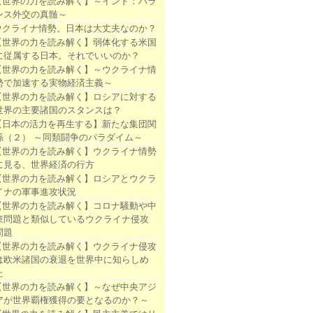
【世界の力を読み解く】～インド：バラ
ンス外交の真髄～
ウクライナ情勢。日本は大丈夫なのか？
【世界の力を読み解く】弱体化する米国
に従属する日本。それでいいのか？
【世界の力を読み解く】～ウクライナ情
勢で加速する実物経済主義～
【世界の力を読み解く】ロシアに対する
世界の主要諸国のスタンスは？
【日本の活力を再生する】新たな集団関
係（２） ～同類闘争のパラダイム～
【世界の力を読み解く】ウクライナ情勢
に見る、世界経済の行方
【世界の力を読み解く】ロシアとウクラ
イナの軍事進攻状況
【世界の力を読み解く】コロナ騒動や中
東問題と類似しているウクライナ侵攻
問題
【世界の力を読み解く】ウクライナ侵攻
は欧米諸国の衰退を世界中に知らしめ
た
【世界の力を読み解く】～なぜ中央アジ
アが世界覇権獲得の要となるのか？～