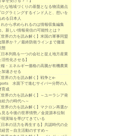
打撃を受ける？！】
新たな地域づくりの基盤となる物流拠点
プログラミングするインド人と、想いを
込める日本人
これから求められるのは情報収集編集
力。新しい情報発信の可能性とは？
【世界の力を読み解く】米国の軍事同盟
は限界か？／最終防衛ラインまで撤退
状態
【日本列島を一つの会社と捉え地方産業
を活性化させる】
食糧・エネルギー価格の高騰が有機農業
を加速させる
【世界の力を読み解く】戦争とe-
sports 水面下で進むサイバー分野の人
材育成
【世界の力を読み解く】～ユーラシア発
自給力の時代へ～
【世界の力を読み解く】マクロン再選か
ら見る今後の世界情勢／金資源本位制
が現実味を帯びてきている
【日本の活力を再生する】共認時代の企
業経営～自主活動のすすめ～