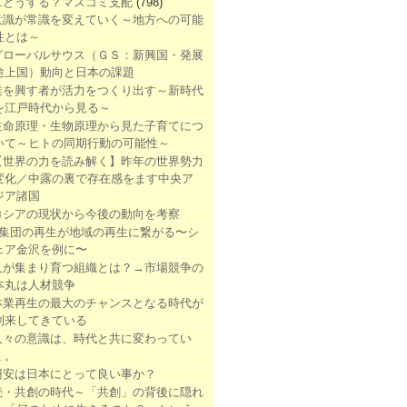
1.どうする？マスコミ支配
(798)
意識が常識を変えていく～地方への可能
性とは～
グローバルサウス（ＧＳ：新興国・発展
途上国）動向と日本の課題
業を興す者が活力をつくり出す～新時代
を江戸時代から見る～
生命原理・生物原理から見た子育てにつ
いて～ヒトの同期行動の可能性～
【世界の力を読み解く】昨年の世界勢力
変化／中露の裏で存在感をます中央ア
ジア諸国
ロシアの現状から今後の動向を考察
●集団の再生が地域の再生に繋がる〜シ
ェア金沢を例に〜
人が集まり育つ組織とは？→市場競争の
本丸は人材競争
林業再生の最大のチャンスとなる時代が
到来してきている
人々の意識は、時代と共に変わってい
く。
円安は日本にとって良い事か？
続・共創の時代～「共創」の背後に隠れ