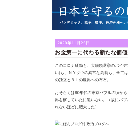
2020年11月26日
お金第一に代わる新たな価値
このコロナ騒動も、大統領選挙のバイデ
い)も、ＮＹダウの異常な高騰も、全て
の独立とＢＩの世界への布石。
おそらくは80年代の東京バブルの頃か
界を察していたに違いない。（故にバブ
れないほどに肥大した）