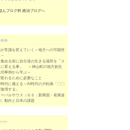
の投稿
識が常識を変えていく～地方への可能性
は～
を集める前に自分達の生きる場所を「ス
キに変える事」 ～神山町の地方創生
成功事例から学ぶ～
が変わるために必要なこと
I時代に備える～AI時代の大転換「〇〇
が激増する」
ローバルサウス（ＧＳ：新興国・発展途
国）動向と日本の課題
ories