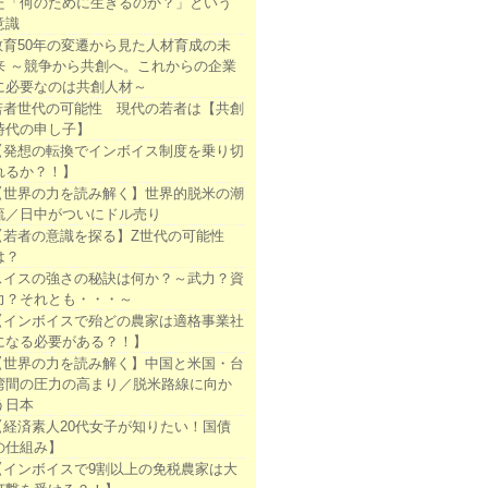
た「何のために生きるのか？」という
意識
教育50年の変遷から見た人材育成の未
来 ～競争から共創へ。これからの企業
に必要なのは共創人材～
若者世代の可能性 現代の若者は【共創
時代の申し子】
【発想の転換でインボイス制度を乗り切
れるか？！】
【世界の力を読み解く】世界的脱米の潮
流／日中がついにドル売り
【若者の意識を探る】Z世代の可能性
は？
スイスの強さの秘訣は何か？～武力？資
力？それとも・・・～
【インボイスで殆どの農家は適格事業社
になる必要がある？！】
【世界の力を読み解く】中国と米国・台
湾間の圧力の高まり／脱米路線に向か
う日本
【経済素人20代女子が知りたい！国債
の仕組み】
【インボイスで9割以上の免税農家は大