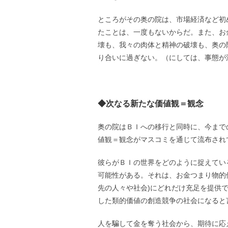
ところがその奥の院は、市場経済など初
たことは、一度もないからだ。また、お
壊も、我々の肉体と精神の破壊も、奥の
り合いに過ぎない。（にしては、事態が
◆次なる新たな価値観＝観念
奥の院はＢＩへの移行と同時に、今まで
値観＝観念がマスコミを通じて流布され
彼らがＢＩの世界をどのように捉えてい
可能性がある。それは、お金つまり物的
先の人々や社会)にどれだけ充足を提供
した類的価値の創造競争の社会になると
人を騙して金を奪う社会から、期待に応