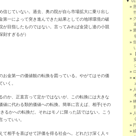
▼
0
め信じていない。過去、奥の院が自ら市場拡大に乗り出し
金第一によって突き進んできた結果としての地球環境の破
院が目指したものではない。言ってみれば金貸し達の小競
深刻すぎるが）
のお金第一の価値観の転換を図っている。やがてはその価
ていく。
るのか、正直言って定かではないが、この転換には大きな
価値に代わる類的価値への転換。簡単に言えば、相手(その
できるかへの転換だ。それはモノに限った話ではない。こう
言っていい。
えて相手を喜ばせて評価を得る社会へ。どれだけ深く人々