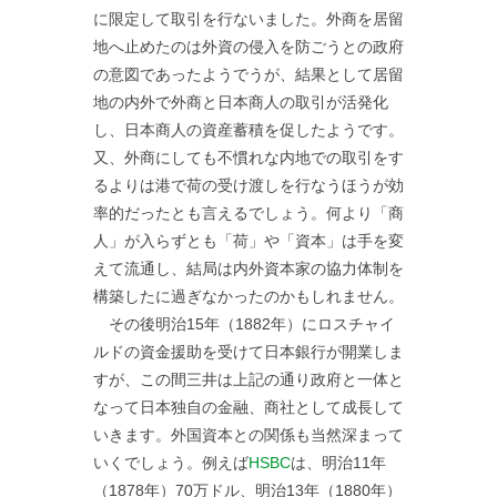
に限定して取引を行ないました。外商を居留
地へ止めたのは外資の侵入を防ごうとの政府
の意図であったようでうが、結果として居留
地の内外で外商と日本商人の取引が活発化
し、日本商人の資産蓄積を促したようです。
又、外商にしても不慣れな内地での取引をす
るよりは港で荷の受け渡しを行なうほうが効
率的だったとも言えるでしょう。何より「商
人」が入らずとも「荷」や「資本」は手を変
えて流通し、結局は内外資本家の協力体制を
構築したに過ぎなかったのかもしれません。
その後明治15年（1882年）にロスチャイ
ルドの資金援助を受けて日本銀行が開業しま
すが、この間三井は上記の通り政府と一体と
なって日本独自の金融、商社として成長して
いきます。外国資本との関係も当然深まって
いくでしょう。例えば
HSBC
は、明治11年
（1878年）70万ドル、明治13年（1880年）