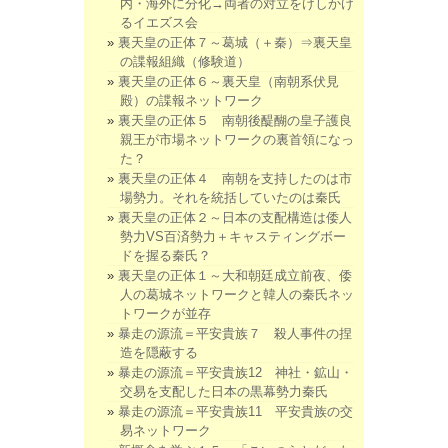
内・海外に分化→両者の対立をけしかけ
るイエズス会
裏天皇の正体７～葛城（＋秦）⇒裏天皇
の諜報組織（修験道）
裏天皇の正体６～裏天皇（南朝系伏見
殿）の諜報ネットワーク
裏天皇の正体５ 南朝後醍醐の皇子護良
親王が市場ネットワークの裏首領になっ
た？
裏天皇の正体４ 南朝を支持したのは市
場勢力。それを統括していたのは秦氏
裏天皇の正体２～日本の支配構造は倭人
勢力VS百済勢力＋キャスティングボー
ドを握る秦氏？
裏天皇の正体１～大和朝廷成立前夜、倭
人の葛城ネットワークと韓人の秦氏ネッ
トワークが並存
暴走の源流＝平安貴族７ 殺人事件の捏
造を隠蔽する
暴走の源流＝平安貴族12 神社・鉱山・
交易を支配した日本の黒幕勢力秦氏
暴走の源流＝平安貴族11 平安貴族の交
易ネットワーク