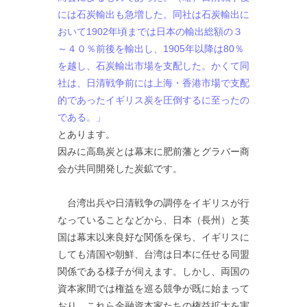
には石炭輸出も急増した。同社は石炭輸出に
おいて1902年頃までは日本の輸出総額の３
～４０％前後を輸出し、1905年以降は80％
を越し、石炭輸出市場を支配した。かくて同
社は、日清戦争前には上海・香港市場で支配
的であったイギリス炭を圧倒するに至ったの
である。」
とあります。
因みに高島炭とは幕末に肥前藩とグラバー商
会が共同開発した炭鉱です。
台湾出兵や日清戦争の調停をイギリスが行
なっていることなどから、日本（長州）と英
国は幕末以来良好な関係を保ち、イギリスに
しても清国や朝鮮、台湾は日本に任せる同盟
関係である様子が伺えます。しかし、両国の
資本家間では権益を巡る競争が既に始まって
おり、これら金融資本家たちの権益拡大を実