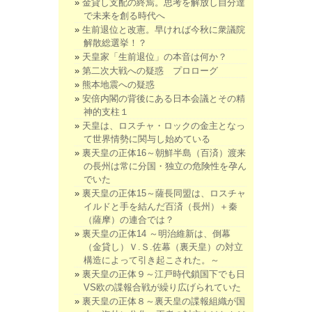
金貸し支配の終焉。思考を解放し自分達
で未来を創る時代へ
生前退位と改憲。早ければ今秋に衆議院
解散総選挙！？
天皇家「生前退位」の本音は何か？
第二次大戦への疑惑 プロローグ
熊本地震への疑惑
安倍内閣の背後にある日本会議とその精
神的支柱１
天皇は、ロスチャ・ロックの金主となっ
て世界情勢に関与し始めている
裏天皇の正体16～朝鮮半島（百済）渡来
の長州は常に分国・独立の危険性を孕ん
でいた
裏天皇の正体15～薩長同盟は、ロスチャ
イルドと手を結んだ百済（長州）＋秦
（薩摩）の連合では？
裏天皇の正体14 ～明治維新は、倒幕
（金貸し）Ｖ.Ｓ.佐幕（裏天皇）の対立
構造によって引き起こされた。～
裏天皇の正体９～江戸時代鎖国下でも日
VS欧の諜報合戦が繰り広げられていた
裏天皇の正体８～裏天皇の諜報組織が国