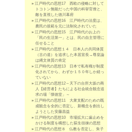
江戸時代の思想17 西欧の侵略に対して
トコトン無能だった中国の科挙官僚と、
敵を直視した徳川幕府
江戸時代の思想16 江戸時代の法度は、
農民の規範を元に法制化されていた
江戸時代の思想15 江戸時代のお上の
「民の生活第一」とは、民の自主管理に
任せること
江戸時代の思想１４ 日本人の共同体質
（古の道）を追求した本居宣長→尊皇論
は縄文体質の肯定
江戸時代の思想13 日本で私有権が制度
化されてから、わずか１５０年しか経っ
ていない
江戸時代の思想12～天下の台所大坂の商
人【経営者】たちによる社会統合観念追
求の場「懐徳堂」～
江戸時代の思想11 大衆支配のための既
成観念を全的に否定し、新概念を創出し
ようとした安藤昌益
江戸時代の思想10 市場拡大に歯止めを
かける制度を構想した荻生徂徠の思想
江戸時代の思想８ 仏教を否定し、朱子