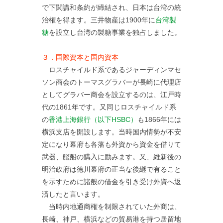
で下関講和条約が締結され、日本は台湾の統
治権を得ます。三井物産は1900年に
台湾製
糖
を設立し台湾の製糖事業を独占しました。
３．国際資本と国内資本
ロスチャイルド系であるジャーディンマセ
ソン商会のトーマスグラバーが長崎に代理店
としてグラバー商会を設立するのは、江戸時
代の1861年です。又同じロスチャイルド系
の
香港上海銀行（以下HSBC）
も1866年には
横浜支店を開設します。当時国内情勢が不安
定になり幕府も各藩も外資から資金を借りて
武器、艦船の購入に励みます。又、維新後の
明治政府は徳川幕府の正当な後継で有ること
を示すために諸般の借金を引き受け外資へ返
済したと言います。
当時内地通商権を制限されていた外商は、
長崎、神戸、横浜などの貿易港を持つ居留地