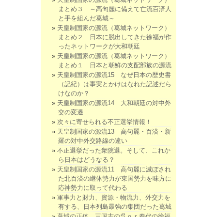
まとめ３ ～高句麗に備えて亡流百済人
と手を組んだ葛城～
天皇制国家の源流（葛城ネットワーク）
まとめ２ 日本に脱出してきた徐福が作
ったネットワークが大和朝廷
天皇制国家の源流（葛城ネットワーク）
まとめ１ 日本と朝鮮の支配部族の源流
天皇制国家の源流15 なぜ日本の歴史書
（記紀）は事実とかけはなれた記述だら
けなのか？
天皇制国家の源流14 大和朝廷の対中外
交の変遷
次々に寄せられる不正選挙情報！
天皇制国家の源流13 高句麗・百済・新
羅の対中外交路線の違い
不正選挙だった衆院選。そして、これか
ら日本はどうなる？
天皇制国家の源流11 高句麗に滅ぼされ
た北百済の継体勢力が東国勢力を味方に
応神勢力に取って代わる
軍事力と財力、資源・物流力、外交力を
有する、日本列島最強の集団だった葛城
葛城の正体 三国志の呉ｏｒ秦代の徐福