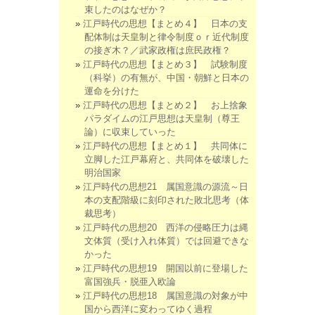
束したのはなぜか？
江戸時代の思想【まとめ４】 日本の支
配体制は天皇制と律令制度ｏｒ近代制度
の接ぎ木？／武家政権は庶民政権？
江戸時代の思想【まとめ３】 試験制度
（科挙）の有無が、中国・朝鮮と日本の
運命を分けた
江戸時代の思想【まとめ２】 お上捨象
パラダイムの江戸思想は天皇制（尊王
論）に収束していった
江戸時代の思想【まとめ１】 共同体に
立脚した江戸幕府と、共同体を破壊した
明治国家
江戸時代の思想21 属国意識の源流～日
本の支配階級に刻印された敗北思考（体
裁思考）
江戸時代の思想20 西洋の侵略圧力は縄
文体質（受け入れ体質）では回避できな
かった
江戸時代の思想19 開国以前に登場した
富国強兵・脱亜入欧論
江戸時代の思想18 属国意識の対象が中
国から西洋に変わってゆく過程