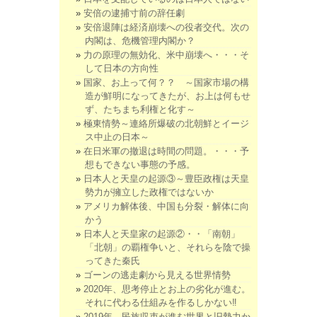
安倍の逮捕寸前の辞任劇
安倍退陣は経済崩壊への役者交代。次の
内閣は、危機管理内閣か？
力の原理の無効化、米中崩壊へ・・・そ
して日本の方向性
国家、お上って何？？ ～国家市場の構
造が鮮明になってきたが、お上は何もせ
ず、たちまち利権と化す～
極東情勢～連絡所爆破の北朝鮮とイージ
ス中止の日本～
在日米軍の撤退は時間の問題。・・・予
想もできない事態の予感。
日本人と天皇の起源③～豊臣政権は天皇
勢力が擁立した政権ではないか
アメリカ解体後、中国も分裂・解体に向
かう
日本人と天皇家の起源②・・「南朝」
「北朝」の覇権争いと、それらを陰で操
ってきた秦氏
ゴーンの逃走劇から見える世界情勢
2020年、思考停止とお上の劣化が進む。
それに代わる仕組みを作るしかない‼
2019年。民族収束が進む世界と旧勢力か