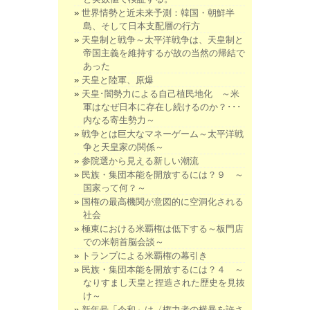
世界情勢と近未来予測：韓国・朝鮮半
島、そして日本支配層の行方
天皇制と戦争～太平洋戦争は、天皇制と
帝国主義を維持するが故の当然の帰結で
あった
天皇と陸軍、原爆
天皇･闇勢力による自己植民地化 ～米
軍はなぜ日本に存在し続けるのか？･･･
内なる寄生勢力～
戦争とは巨大なマネーゲーム～太平洋戦
争と天皇家の関係～
参院選から見える新しい潮流
民族・集団本能を開放するには？９ ～
国家って何？～
国権の最高機関が意図的に空洞化される
社会
極東における米覇権は低下する～板門店
での米朝首脳会談～
トランプによる米覇権の幕引き
民族・集団本能を開放するには？４ ～
なりすまし天皇と捏造された歴史を見抜
け～
新年号「令和」は〈権力者の横暴を許さ