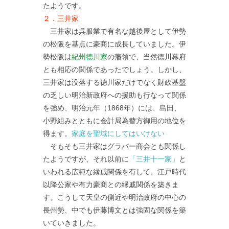
たようです。
２．三井家
三井家は呉服業で有名な越後屋として伊勢
の松阪を基点に豪商に成長していました。伊
勢松阪は
紀州徳川家
の藩領で、当然徳川幕府
とも相応の関係であったでしょう。しかし、
三井家は没落する徳川家だけでなく財政基盤
の乏しい明治新政府への援助も行なって関係
を強め、明治元年（1868年）には、島田、
小野組みとともに会計局為替方御用の地位を
得ます。
家庭を聖域にしてはいけない
そもそも三井家はグラバー商会とも関係し
たようですが、それ以前に
「三井十一家」
と
いわれる広範な縁戚関係を有して、江戸時代
以降公家や有力豪商との縁戚関係を築きま
す。こうして天皇の側近や明治政府の中心の
長州勢、中でも伊藤博文とは強固な関係を築
いていきました。