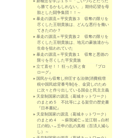
新概念を学ぶ１５～「こいつらとだった
ら勝てるかもしれない。」期待応望を母
胎とした闘争集団！！～
暴走の源流＝平安貴族３ 収奪の限りを
尽くした王朝貴族は、どんな悪行を働い
てきたのか？
暴走の源流＝平安貴族２ 収奪の限りを
尽くした王朝貴族は、地元の豪族達から
生命を狙われていた
暴走の源流＝平安貴族１ 収奪と悪徳の
限りを尽くした平安貴族
立て直せ！！ 狂った医と食 『プロ
ローグ』
国民から収奪し抑圧する法律(消費税増
税や国民総背番号制)を、金貸しのため
に次々と作り出している国会と民主主義
天皇制国家の源流（葛城ネットワーク）
のまとめ５ 不比等による架空の歴史書
『日本書紀』
天皇制国家の源流（葛城ネットワーク）
のまとめ４ ～蘇我滅亡→近江朝→白村
江の戦い→壬申の乱の真相（百済人減ら
し）～
天皇制国家の源流（葛城ネットワーク）