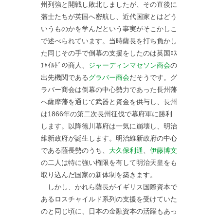
州列強と開戦し敗北しましたが、その直後に
藩士たちが英国へ密航し、近代国家とはどう
いうものかを学んだという事実がそこかしこ
で述べられています。当時薩長を打ち負かし
た同じその手で倒幕の支援をしたのは英国ﾛｽ
ﾁｬｲﾙﾄﾞの商人、
ジャーディンマセソン商会
の
出先機関である
グラバー商会
だそうです。グ
ラバー商会は倒幕の中心勢力であった長州藩
へ薩摩藩を通じて武器と資金を供与し、長州
は1866年の第二次長州征伐で幕府軍に勝利
します。以降徳川幕府は一気に崩壊し、明治
維新政府が誕生します。明治維新政府の中心
である薩長勢のうち、
大久保利通
、
伊藤博文
の二人は特に強い権限を有して明治天皇をも
取り込んだ国家の新体制を築きます。
しかし、かれら薩長がイギリス国際資本で
あるロスチャイルド系列の支援を受けていた
のと同じ頃に、日本の金融資本の活躍もあっ