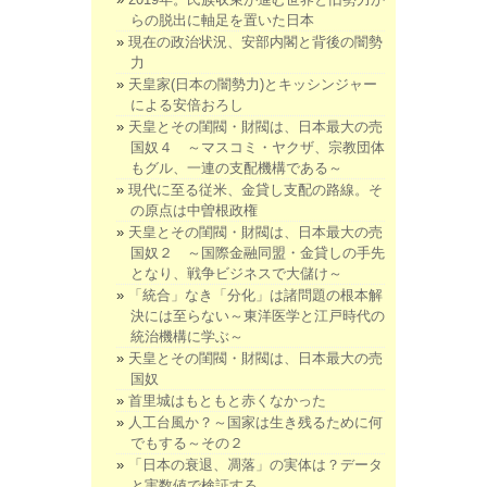
らの脱出に軸足を置いた日本
現在の政治状況、安部内閣と背後の闇勢
力
天皇家(日本の闇勢力)とキッシンジャー
による安倍おろし
天皇とその閨閥・財閥は、日本最大の売
国奴４ ～マスコミ・ヤクザ、宗教団体
もグル、一連の支配機構である～
現代に至る従米、金貸し支配の路線。そ
の原点は中曽根政権
天皇とその閨閥・財閥は、日本最大の売
国奴２ ～国際金融同盟・金貸しの手先
となり、戦争ビジネスで大儲け～
「統合」なき「分化」は諸問題の根本解
決には至らない～東洋医学と江戸時代の
統治機構に学ぶ～
天皇とその閨閥・財閥は、日本最大の売
国奴
首里城はもともと赤くなかった
人工台風か？～国家は生き残るために何
でもする～その２
「日本の衰退、凋落」の実体は？データ
と実数値で検証する。