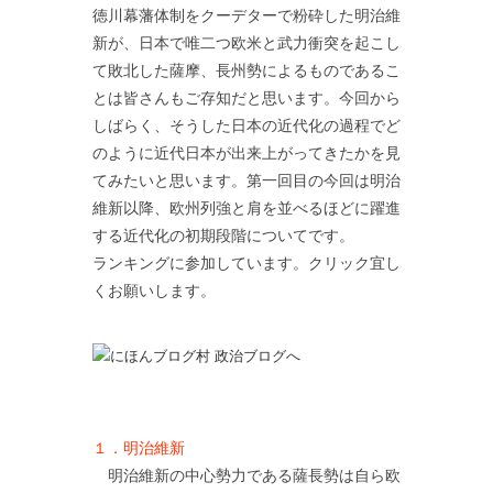
徳川幕藩体制をクーデターで粉砕した明治維
新が、日本で唯二つ欧米と武力衝突を起こし
て敗北した薩摩、長州勢によるものであるこ
とは皆さんもご存知だと思います。今回から
しばらく、そうした日本の近代化の過程でど
のように近代日本が出来上がってきたかを見
てみたいと思います。第一回目の今回は明治
維新以降、欧州列強と肩を並べるほどに躍進
する近代化の初期段階についてです。
ランキングに参加しています。クリック宜し
くお願いします。
１．明治維新
明治維新の中心勢力である薩長勢は自ら欧