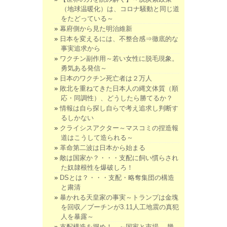
（地球温暖化）は、コロナ騒動と同じ道
をたどっている～
幕府側から見た明治維新
日本を変えるには、不整合感⇒徹底的な
事実追求から
ワクチン副作用～若い女性に脱毛現象。
勇気ある発信～
日本のワクチン死亡者は２万人
敗北を重ねてきた日本人の縄文体質（順
応・同調性）、どうしたら勝てるか？
情報は自ら探し自らで考え追求し判断す
るしかない
クライシスアクター～マスコミの捏造報
道はこうして造られる～
革命第二波は日本から始まる
敵は国家か？・・・支配に飼い慣らされ
た奴隷根性を爆破しろ！
DSとは？・・・支配・略奪集団の構造
と粛清
暴かれる天皇家の事実～トランプは金塊
を回収／プーチンが3.11人工地震の真犯
人を暴露～
支配構造を掴め！ ～国家と市場、 幾