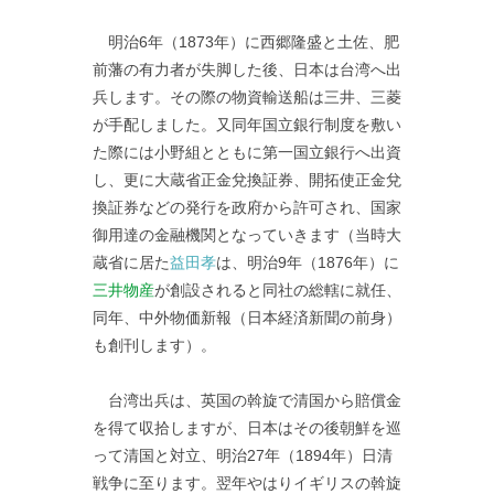
明治6年（1873年）に西郷隆盛と土佐、肥
前藩の有力者が失脚した後、日本は台湾へ出
兵します。その際の物資輸送船は三井、三菱
が手配しました。又同年国立銀行制度を敷い
た際には小野組とともに第一国立銀行へ出資
し、更に大蔵省正金兌換証券、開拓使正金兌
換証券などの発行を政府から許可され、国家
御用達の金融機関となっていきます（当時大
蔵省に居た
益田孝
は、明治9年（1876年）に
三井物産
が創設されると同社の総轄に就任、
同年、中外物価新報（日本経済新聞の前身）
も創刊します）。
台湾出兵は、英国の斡旋で清国から賠償金
を得て収拾しますが、日本はその後朝鮮を巡
って清国と対立、明治27年（1894年）日清
戦争に至ります。翌年やはりイギリスの斡旋