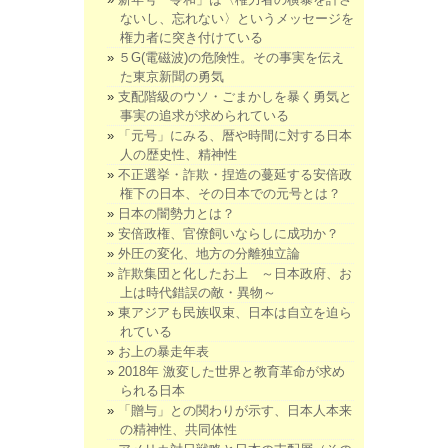
ないし、忘れない〉というメッセージを
権力者に突き付けている
５G(電磁波)の危険性。その事実を伝え
た東京新聞の勇気
支配階級のウソ・ごまかしを暴く勇気と
事実の追求が求められている
「元号」にみる、暦や時間に対する日本
人の歴史性、精神性
不正選挙・詐欺・捏造の蔓延する安倍政
権下の日本、その日本での元号とは？
日本の闇勢力とは？
安倍政権、官僚飼いならしに成功か？
外圧の変化、地方の分離独立論
詐欺集団と化したお上 ～日本政府、お
上は時代錯誤の敵・異物～
東アジアも民族収束、日本は自立を迫ら
れている
お上の暴走年表
2018年 激変した世界と教育革命が求め
られる日本
「贈与」との関わりが示す、日本人本来
の精神性、共同体性