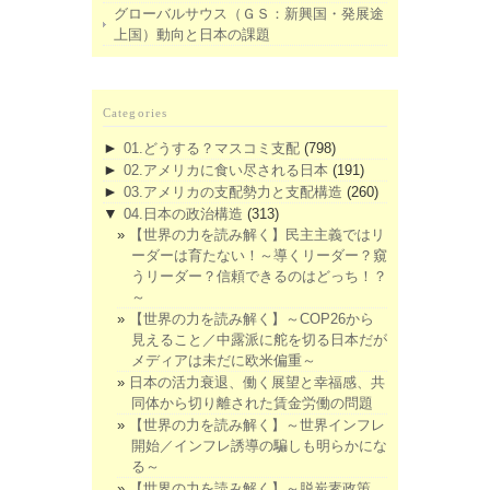
グローバルサウス（ＧＳ：新興国・発展途
上国）動向と日本の課題
Categories
►
01.どうする？マスコミ支配
(798)
►
02.アメリカに食い尽される日本
(191)
►
03.アメリカの支配勢力と支配構造
(260)
▼
04.日本の政治構造
(313)
【世界の力を読み解く】民主主義ではリ
ーダーは育たない！～導くリーダー？窺
うリーダー？信頼できるのはどっち！？
～
【世界の力を読み解く】～COP26から
見えること／中露派に舵を切る日本だが
メディアは未だに欧米偏重～
日本の活力衰退、働く展望と幸福感、共
同体から切り離された賃金労働の問題
【世界の力を読み解く】～世界インフレ
開始／インフレ誘導の騙しも明らかにな
る～
【世界の力を読み解く】～脱炭素政策