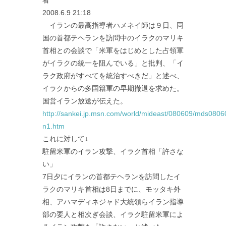
2008.6.9 21:18
イランの最高指導者ハメネイ師は９日、同
国の首都テヘランを訪問中のイラクのマリキ
首相との会談で「米軍をはじめとした占領軍
がイラクの統一を阻んでいる」と批判、「イ
ラク政府がすべてを統治すべきだ」と述べ、
イラクからの多国籍軍の早期撤退を求めた。
国営イラン放送が伝えた。
http://sankei.jp.msn.com/world/mideast/080609/mds080
n1.htm
これに対して↓
駐留米軍のイラン攻撃、イラク首相「許さな
い」
7日夕にイランの首都テヘランを訪問したイ
ラクのマリキ首相は8日までに、モッタキ外
相、アハマディネジャド大統領らイラン指導
部の要人と相次ぎ会談、イラク駐留米軍によ