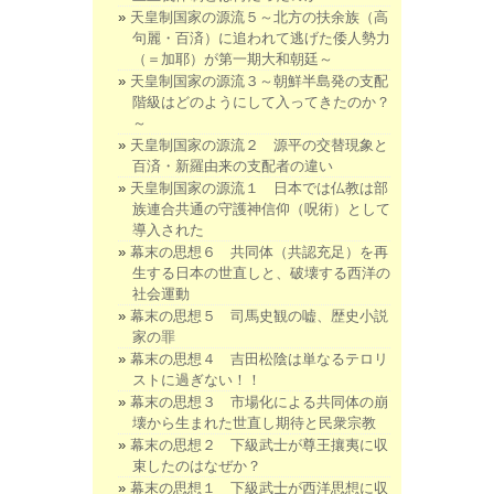
天皇制国家の源流５～北方の扶余族（高
句麗・百済）に追われて逃げた倭人勢力
（＝加耶）が第一期大和朝廷～
天皇制国家の源流３～朝鮮半島発の支配
階級はどのようにして入ってきたのか？
～
天皇制国家の源流２ 源平の交替現象と
百済・新羅由来の支配者の違い
天皇制国家の源流１ 日本では仏教は部
族連合共通の守護神信仰（呪術）として
導入された
幕末の思想６ 共同体（共認充足）を再
生する日本の世直しと、破壊する西洋の
社会運動
幕末の思想５ 司馬史観の嘘、歴史小説
家の罪
幕末の思想４ 吉田松陰は単なるテロリ
ストに過ぎない！！
幕末の思想３ 市場化による共同体の崩
壊から生まれた世直し期待と民衆宗教
幕末の思想２ 下級武士が尊王攘夷に収
束したのはなぜか？
幕末の思想１ 下級武士が西洋思想に収