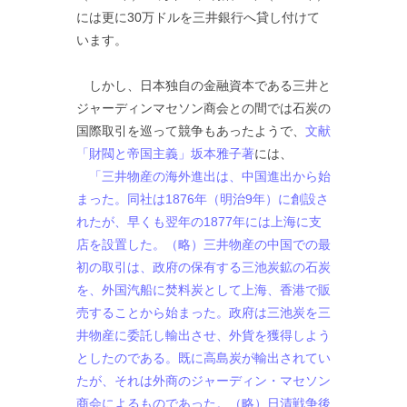
には更に30万ドルを三井銀行へ貸し付けて
います。
しかし、日本独自の金融資本である三井と
ジャーディンマセソン商会との間では石炭の
国際取引を巡って競争もあったようで、
文献
「財閥と帝国主義」坂本雅子著
には、
「三井物産の海外進出は、中国進出から始
まった。同社は1876年（明治9年）に創設さ
れたが、早くも翌年の1877年には上海に支
店を設置した。（略）三井物産の中国での最
初の取引は、政府の保有する三池炭鉱の石炭
を、外国汽船に焚料炭として上海、香港で販
売することから始まった。政府は三池炭を三
井物産に委託し輸出させ、外貨を獲得しよう
としたのである。既に高島炭が輸出されてい
たが、それは外商のジャーディン・マセソン
商会によるものであった。（略）日清戦争後