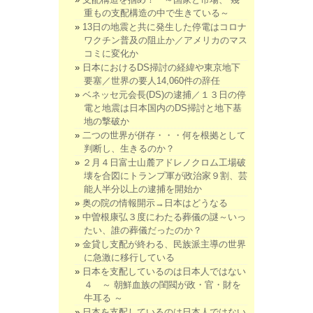
重もの支配構造の中で生きている～
13日の地震と共に発生した停電はコロナ
ワクチン普及の阻止か／アメリカのマス
コミに変化か
日本におけるDS掃討の経緯や東京地下
要塞／世界の要人14,060件の辞任
ベネッセ元会長(DS)の逮捕／１３日の停
電と地震は日本国内のDS掃討と地下基
地の撃破か
二つの世界が併存・・・何を根拠として
判断し、生きるのか？
２月４日富士山麓アドレノクロム工場破
壊を合図にトランプ軍が政治家９割、芸
能人半分以上の逮捕を開始か
奥の院の情報開示→日本はどうなる
中曽根康弘３度にわたる葬儀の謎～いっ
たい、誰の葬儀だったのか？
金貸し支配が終わる、民族派主導の世界
に急激に移行している
日本を支配しているのは日本人ではない
４ ～ 朝鮮血族の閨閥が政・官・財を
牛耳る ～
日本を支配しているのは日本人ではない