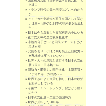
国家権力支配（法制共認＋官僚支配）と
突破口
トランプ時代の日米同盟はどこへ向かう
か
アメリカが北朝鮮が核保有国として認な
い理由～旧勢力は日本の核武装を阻止し
たい～
日本は今も腐敗した支配構造の中にいる
第二次大戦の歴史観を見直す
小池百合子とCIAと国民ファーストと小
泉進次郎
安倍を切り、小池に乗り換えた旧勢力～
支配構造は変っていない！～
世界・人々の意識と逆行する日本の支配
層（天皇・田布施一味）
新勢力と旧勢力の闘争激化～本源意識と
イデオロギーの対決へ～
世界王族による金貸し切り、日本の政治
も動き出している
今後プーチン、トランプ、習はどう動く
のか？
日本の支配層＝二重の売国勢力
世界が反転した2016年