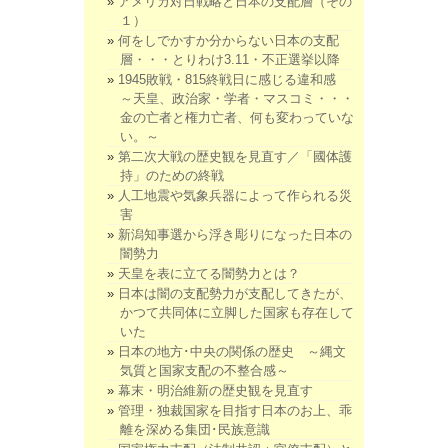
アメリカ対日戦略と日本の支配層（その
１）
何をしでかすか分からない日本の支配
層・・・とりわけ3.11・不正選挙以降
1945敗戦・815終戦日に感じる違和感
～天皇、政治家・学者・マスコミ・・・
金の亡者と権力亡者、何も変わっていな
い。～
第二次大戦の歴史観を見直す／「國体護
持」のための終戦
人工地震や気象兵器によって作られる災
害
新潟知事選から浮き彫りになった日本の
闇勢力
天皇を表に立てる闇勢力とは？
日本は闇の支配勢力が支配してきたが、
かつて共同体に立脚した国家も存在して
いた
日本の地方･中央の関係の歴史 ～縄文
気質と国家支配の不整合感～
幕末・明治維新の歴史観を見直す
管理・独裁国家を目指す日本のお上、乖
離を深める集団･民族意識