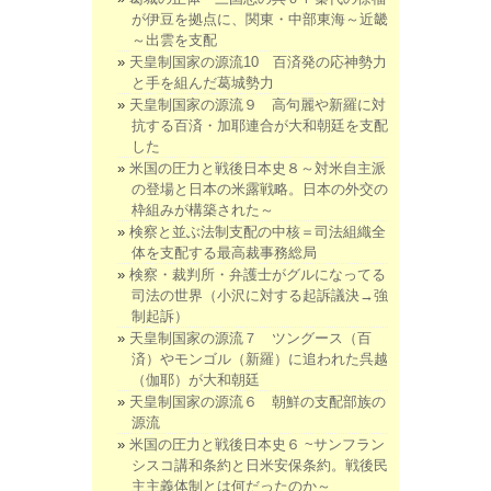
が伊豆を拠点に、関東・中部東海～近畿
～出雲を支配
天皇制国家の源流10 百済発の応神勢力
と手を組んだ葛城勢力
天皇制国家の源流９ 高句麗や新羅に対
抗する百済・加耶連合が大和朝廷を支配
した
米国の圧力と戦後日本史８～対米自主派
の登場と日本の米露戦略。日本の外交の
枠組みが構築された～
検察と並ぶ法制支配の中核＝司法組織全
体を支配する最高裁事務総局
検察・裁判所・弁護士がグルになってる
司法の世界（小沢に対する起訴議決→強
制起訴）
天皇制国家の源流７ ツングース（百
済）やモンゴル（新羅）に追われた呉越
（伽耶）が大和朝廷
天皇制国家の源流６ 朝鮮の支配部族の
源流
米国の圧力と戦後日本史６ ~サンフラン
シスコ講和条約と日米安保条約。戦後民
主主義体制とは何だったのか～