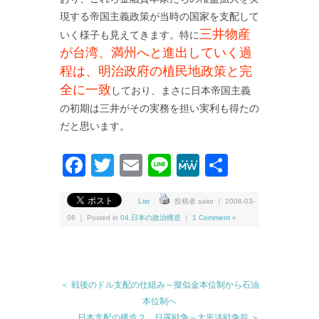
現する帝国主義政策が当時の国家を支配して
三井物産
いく様子も見えてきます。特に
が台湾、満州へと進出していく過
程は、明治政府の植民地政策と完
全に一致
しており、まさに日本帝国主義
の初期は三井がその実務を担い実利も得たの
だと思います。
Facebook
Twitter
Email
Line
MeWe
共
有
List
投稿者 saito ｜ 2008-03-
06 ｜ Posted in
04.日本の政治構造
｜
1 Comment »
＜ 戦後のドル支配の仕組み～擬似金本位制から石油
本位制へ
日本支配の構造２ 日露戦争～太平洋戦争前 ＞