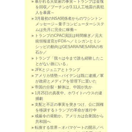
暴かれる天皇家の事実～トランプは金塊
を回収／プーチンが3.11人工地震の真犯
人を暴露～
3月最初のNSA関係者からのワシントン
メッセージ～量子コンピューターシステ
ムは先月に完全に稼働～
トランプのCPAC演説は時間稼ぎ／元大
統領報道官がFOXへ／ミシガンとミシ
シッピの動向はGESARA/NESARAの布
石か／
トランプ「我々は今まで誰も経験したこ
とがない旅にいる」
JFKとジュニアとトランプ
アメリカ情勢～バイデンは既に逮捕／軍
が政府とメディアを管理下に置いた
帝国の分裂・解体は、中国が先か
1月25日の真夜中。ホワイトハウスの逮
捕劇
支配と不正の事実を突きつけ、公に国権
を移譲するトランプの革命が進行中
戒厳令の発動か。アメリカは合衆国から
共和国へ
転換する世界～オバマゲートの開示／ベ