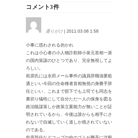
コメント3件
通りがけ
| 2011.03.08 1:58
小事に惑わされる勿かれ
これは小心者の小人物詐欺師小泉元首相一派
の国内策謀のひとつであり、完全無視してよ
ろしい。
前原氏には永田メール事件の議員辞職強要処
遇といい今回の任命権者首相無視の身勝手辞
任といい、これまで部下でも上司でも同志を
裏切り犠牲にして自分ただ一人の保身を図る
政治陰謀策しか政策立案能力が無いことが証
明されているから、今後は誰からも相手にさ
れないで自滅していく道しか残されていない
のである。
前原辞任などコップの中のゴミが勝手に沈殿