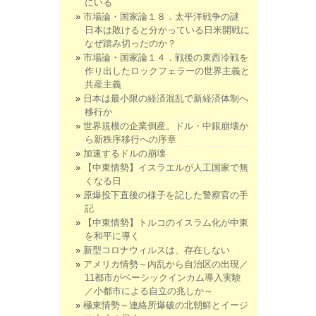
にいる
市場論・国家論１８．太平洋戦争の謎
日本は敗けると分かっている日米開戦に
なぜ踏み切ったのか？
市場論・国家論１４．戦後の東西冷戦を
作り出したロックフェラーの世界主義と
共産主義
日本は最小限の経済混乱で新経済体制へ
移行か
世界規模の企業倒産。ドル・中銀崩壊か
ら新秩序移行への序章
加速するドルの崩壊
【中東情勢】イスラエルが人工国家で無
くなる日
原爆投下直後の様子を記した警察官の手
記
【中東情勢】トルコのイスラム化が中東
を和平に導く
新型コロナウィルスは、存在しない
アメリカ情勢～内乱から自治区の出現／
11都市がベーシックインカム導入実験
／小都市による自立の兆しか～
極東情勢～連絡所爆破の北朝鮮とイージ