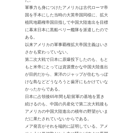
軍事力も身につけたアメリカは古代ローマ帝
国を手本にした当時の大英帝国同様に、拡大
植民地覇権帝国目指して中国大陸進出を目標
に幕末日本に黒船ペリー艦隊を派遣したので
ある。
以来アメリカの軍事覇権拡大帝国主義はいさ
さかも変わっていない。
第二次大戦で日本に原爆投下したのも、もと
もと米帝にとっては資源豊かな中国大陸進出
が目的だから、東洋のジャップが住むちっぽ
けな島などどうなろうと歯牙にもかけていな
かったからである。
日本に占領後65年間も駐留軍の基地を置き
続けるのも、中国の共産化で第二次大戦後も
アメリカの中国大陸進出の積年の野望がいま
だに果たされていないからである。
メア発言がそれを端的に証明している。アメ