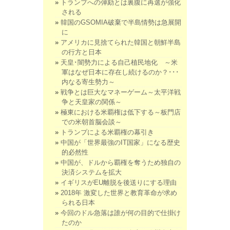
トランプへの弾劾とは裏腹に再選が強化
される
韓国のGSOMIA破棄で半島情勢は急展開
に
アメリカに見捨てられた韓国と朝鮮半島
の行方と日本
天皇･闇勢力による自己植民地化 ～米
軍はなぜ日本に存在し続けるのか？･･･
内なる寄生勢力～
戦争とは巨大なマネーゲーム～太平洋戦
争と天皇家の関係～
極東における米覇権は低下する～板門店
での米朝首脳会談～
トランプによる米覇権の幕引き
中国が「世界最強のIT国家」になる歴史
的必然性
中国が、ドルから覇権を奪うため独自の
決済システムを拡大
イギリスがEU離脱を後送りにする理由
2018年 激変した世界と教育革命が求め
られる日本
今回のドル急落は誰が何の目的で仕掛け
たのか