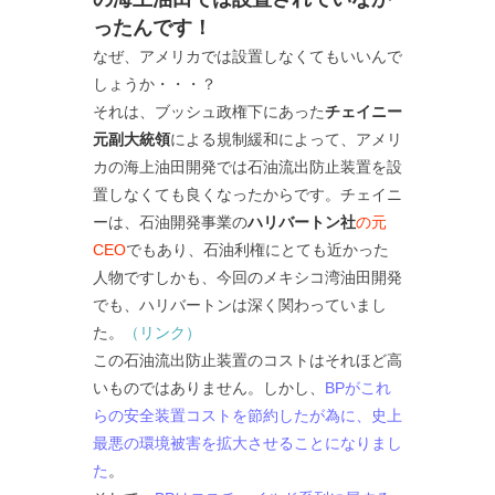
ったんです！
なぜ、アメリカでは設置しなくてもいいんで
しょうか・・・？
それは、ブッシュ政権下にあった
チェイニー
元副大統領
による規制緩和によって、アメリ
カの海上油田開発では石油流出防止装置を設
置しなくても良くなったからです。チェイニ
ーは、石油開発事業の
ハリバートン社
の元
CEO
でもあり、石油利権にとても近かった
人物ですしかも、今回のメキシコ湾油田開発
でも、ハリバートンは深く関わっていまし
た。
（リンク）
この石油流出防止装置のコストはそれほど高
いものではありません。しかし、
BPがこれ
らの安全装置コストを節約したが為に、史上
最悪の環境被害を拡大させることになりまし
た
。