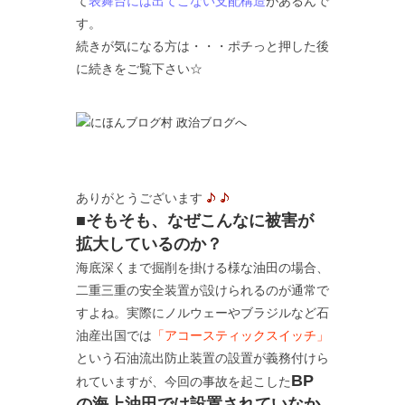
て
表舞台には出てこない支配構造
があるんで
す。
続きが気になる方は・・・ポチっと押した後
に続きをご覧下さい☆
ありがとうございます
■そもそも、なぜこんなに被害が
拡大しているのか？
海底深くまで掘削を掛ける様な油田の場合、
二重三重の安全装置が設けられるのが通常で
すよね。実際にノルウェーやブラジルなど石
油産出国では
「アコースティックスイッチ」
という石油流出防止装置の設置が義務付けら
BP
れていますが、今回の事故を起こした
の海上油田では設置されていなか