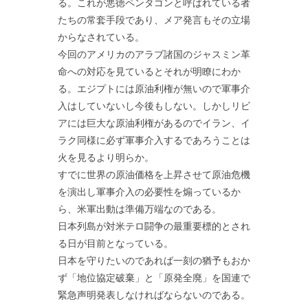
る。これが悪徳ペンタゴンと呼ばれている者
たちの常套手段であり、メア発言もその立場
からなされている。
今回のアメリカのアラブ諸国のジャスミン革
命への対応を見ているとそれが明瞭にわか
る。エジプトには原油利権が無いので軍事介
入はしていないし今後もしない。しかしリビ
アには巨大な原油利権があるのでイラン、イ
ラク同様に必ず軍事介入するであろうことは
火を見るより明らか。
すでに世界の原油価格を上昇させて原油危機
を演出し軍事介入の必要性を煽っているか
ら、米軍出動は準備万端なのである。
日本列島が対米テロ闘争の最重要標的とされ
る日が目前となっている。
日本を守りたいのであれば一刻の猶予もおか
ず「地位協定破棄」と「原発全廃」を国連で
緊急声明発表しなければならないのである。