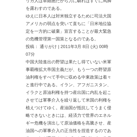
リカ人は単細胞だから力に驕ればすぐに馬脚
を露わすのである。
ゆえに日本人は対米独立するために司法大国
アメリカの弱点を突いて直ちに「日米地位協
定を一方的に破棄」宣言することが最大緊急
の危機管理第一国策となるのである。
投稿： 通りがけ | 2011年3月 8日 (火) 00時
07分
中国大陸進出の野望は果たし得ていない米軍
事覇権拡大帝国主義だが、もう一つの野望原
油利権をすべて手中に収める中東政策は着々
と進行中である。イラン、アフガニスタン、
イラクと原油利権を持つ産出国に内乱を起こ
させては軍事介入を繰り返して米国の利権を
植えつけてゆく。産油国が抵抗してうまく侵
略できないときには、経済力で世界のエネル
ギー危機を演出して原油価格を高騰させ、産
油国への軍事介入の正当性を捏造するのであ