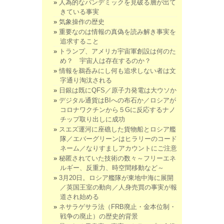
人為的なパンデミックを見破る層が出て
きている事実
気象操作の歴史
重要なのは情報の真偽を読み解き事実を
追求すること
トランプ、アメリカ宇宙軍創設は何のた
め？ 宇宙人は存在するのか？
情報を鵜呑みにし何も追求しない者は文
字通り淘汰される
日銀は既にQFS／原子力発電は大ウソか
デジタル通貨はBIへの布石か／ロシアが
コロナワクチンから５Gに反応するナノ
チップ取り出しに成功
スエズ運河に座礁した貨物船とロシア艦
隊／エバーグリーンはヒラリーのコード
ネーム／なりすましアカウントにご注意
秘匿されていた技術の数々～フリーエネ
ルギー、反重力、時空間移動など～
3月20日。ロシア艦隊が東地中海に展開
／英国王室の動向／人身売買の事実が報
道され始める
ネサラゲサラ法（FRB廃止・金本位制・
戦争の廃止）の歴史的背景