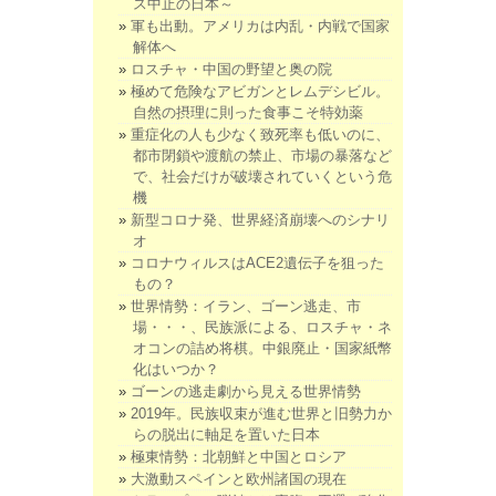
ス中止の日本～
軍も出動。アメリカは内乱・内戦で国家
解体へ
ロスチャ・中国の野望と奥の院
極めて危険なアビガンとレムデシビル。
自然の摂理に則った食事こそ特効薬
重症化の人も少なく致死率も低いのに、
都市閉鎖や渡航の禁止、市場の暴落など
で、社会だけが破壊されていくという危
機
新型コロナ発、世界経済崩壊へのシナリ
オ
コロナウィルスはACE2遺伝子を狙った
もの？
世界情勢：イラン、ゴーン逃走、市
場・・・、民族派による、ロスチャ・ネ
オコンの詰め将棋。中銀廃止・国家紙幣
化はいつか？
ゴーンの逃走劇から見える世界情勢
2019年。民族収束が進む世界と旧勢力か
らの脱出に軸足を置いた日本
極東情勢：北朝鮮と中国とロシア
大激動スペインと欧州諸国の現在