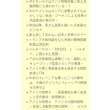
ポケモンＧＯはスパイ情報収集に加え洗
脳実験にも使われている！？
今やアメリカはロシアに攻撃されてもお
かしくない状況～プーチンによる世界の
共認形成が進行中～
明治以降、莫大な資産を築いた天皇家の
ビジネス
誰も決して言わない日本と世界のタブー
トランプ大統領誕生なら米国の覇権国家
転落は決定的
ベルギーテロ～「3月22日」と「ベルギ
ー」に隠された意図～
アポロ月面着陸は虚構だった～撮影した
キューブリック監督とロシアが暴露～
アメリカ軍と軍産複合体を統合する国防
総省とCIA
年末のマレーシアを襲った二つの事件
は、今後のアメリカとマレーシアの関係
を注視せよ
アメリカ情勢５ ～意識潮流を塞ぐ金貸
しと近代観念（自我観念）～
アメリカ情勢４ アメリカの国内情勢
～金貸し支配勢力間の闘争・・・ロスチ