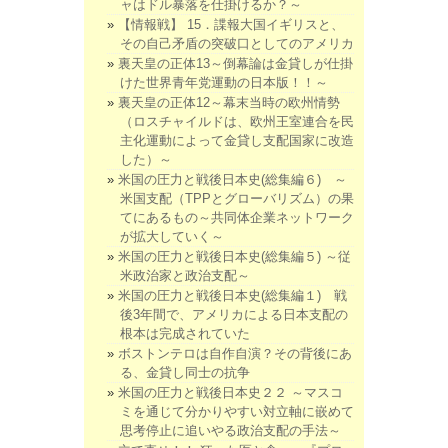
ャはドル暴落を仕掛けるか？～
【情報戦】 15．諜報大国イギリスと、
その自己矛盾の突破口としてのアメリカ
裏天皇の正体13～倒幕論は金貸しが仕掛
けた世界青年党運動の日本版！！～
裏天皇の正体12～幕末当時の欧州情勢
（ロスチャイルドは、欧州王室連合を民
主化運動によって金貸し支配国家に改造
した）～
米国の圧力と戦後日本史(総集編６) ～
米国支配（TPPとグローバリズム）の果
てにあるもの～共同体企業ネットワーク
が拡大していく～
米国の圧力と戦後日本史(総集編５) ～従
米政治家と政治支配～
米国の圧力と戦後日本史(総集編１) 戦
後3年間で、アメリカによる日本支配の
根本は完成されていた
ボストンテロは自作自演？その背後にあ
る、金貸し同士の抗争
米国の圧力と戦後日本史２２ ～マスコ
ミを通じて分かりやすい対立軸に嵌めて
思考停止に追いやる政治支配の手法～