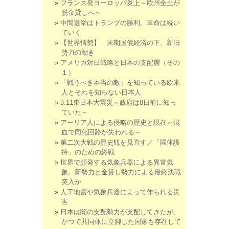
フランス発ヨーロッパ炎上～欧州全土が
脱金貸しへ～
中間選挙はトランプの勝利。革命は続い
ていく
【世界情勢】 末期国債経済の下、新旧
勢力の動き
アメリカ対日戦略と日本の支配層（その
１）
「戦うべき本当の敵」を知っている欧米
人とそれを知らない日本人
3.11東日本大震災～政府は8日前に知っ
ていた～
アーリア人による侵略の歴史と現在～混
血で同化回路が失われる～
第二次大戦の歴史観を見直す／「國体護
持」のための終戦
世界で頻発する気象兵器による異常気
象。新勢力と金貸し勢力による最終決戦
突入か
人工地震や気象兵器によって作られる災
害
日本は闇の支配勢力が支配してきたが、
かつて共同体に立脚した国家も存在して