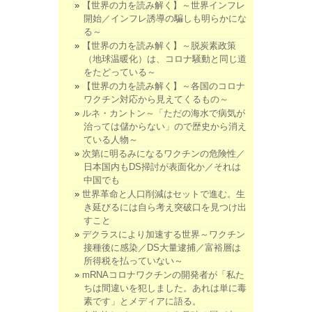
【世界の力を読み解く】～世界インフレ
開始／インフレ誘導の騙しも明らかにな
る～
【世界の力を読み解く】～脱炭素政策
（地球温暖化）は、コロナ騒動と同じ道
をたどっている～
【世界の力を読み解く】～各国のコロナ
ワクチン対応から見えてくるもの～
ルネ・カントン～「ただの海水で病気が
治っては儲からない」ので歴史から消え
ている人物～
次第に明るみになるワクチンの危険性／
日本国内もDS掃討が表面化か／それは
中国でも
世界革命と人口削減はセットで進む。生
き延びるには自ら考え突破口を見つけ出
すこと
デクラスにより加速する世界～ワクチン
接種後に感染／DS大量逮捕／富裕層は
所得税を払っていない～
mRNAコロナワクチンの開発者が「私た
ちは間違いを犯しました。あれは単に毒
素です」とメディアに語る。