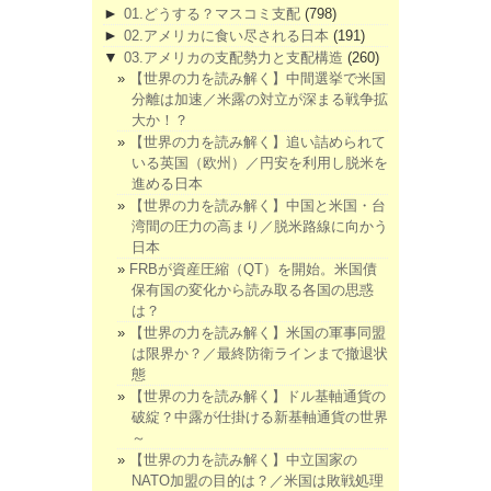
►
01.どうする？マスコミ支配
(798)
►
02.アメリカに食い尽される日本
(191)
▼
03.アメリカの支配勢力と支配構造
(260)
【世界の力を読み解く】中間選挙で米国
分離は加速／米露の対立が深まる戦争拡
大か！？
【世界の力を読み解く】追い詰められて
いる英国（欧州）／円安を利用し脱米を
進める日本
【世界の力を読み解く】中国と米国・台
湾間の圧力の高まり／脱米路線に向かう
日本
FRBが資産圧縮（QT）を開始。米国債
保有国の変化から読み取る各国の思惑
は？
【世界の力を読み解く】米国の軍事同盟
は限界か？／最終防衛ラインまで撤退状
態
【世界の力を読み解く】ドル基軸通貨の
破綻？中露が仕掛ける新基軸通貨の世界
～
【世界の力を読み解く】中立国家の
NATO加盟の目的は？／米国は敗戦処理