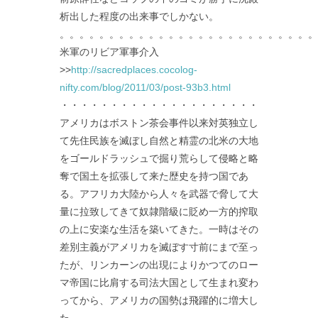
析出した程度の出来事でしかない。
。。。。。。。。。。。。。。。。。。。。。。。。。。
米軍のリビア軍事介入
>>
http://sacredplaces.cocolog-
nifty.com/blog/2011/03/post-93b3.html
・・・・・・・・・・・・・・・・・・・・
アメリカはボストン茶会事件以来対英独立し
て先住民族を滅ぼし自然と精霊の北米の大地
をゴールドラッシュで掘り荒らして侵略と略
奪で国土を拡張して来た歴史を持つ国であ
る。アフリカ大陸から人々を武器で脅して大
量に拉致してきて奴隷階級に貶め一方的搾取
の上に安楽な生活を築いてきた。一時はその
差別主義がアメリカを滅ぼす寸前にまで至っ
たが、リンカーンの出現によりかつてのロー
マ帝国に比肩する司法大国として生まれ変わ
ってから、アメリカの国勢は飛躍的に増大し
た。