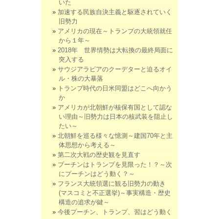
いた
加速する民族自決主義と駆逐されていく
旧勢力
アメリカの現在～トランプの大統領就任
から１年～
2018年 世界情勢は大転換の最終局面に
突入する
サウジアラビアのクーデターと迫るオイ
ル・株の大暴落
トランプ時代の日米同盟はどこへ向かう
か
アメリカが北朝鮮が核保有国として認な
い理由～旧勢力は日本の核武装を阻止し
たい～
北朝鮮を巡る様々な憶測～建国70年と主
体思想から考える～
第二次大戦の歴史観を見直す
プーチンはトランプを見限った！？～次
にプーチンはどう動く？～
フランス大統領選に観る旧勢力の動き
(マスコミと不正選挙)～事実構造・歴史
構造の追求が鍵～
今後プーチン、トランプ、習はどう動く