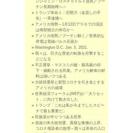
ンジャミン・ロスチャイルド急死／プー
チン長期政権へ～
トランプ革命１：旧勢力（金貸しの手
先）一斉逮捕へ
アメリカ情勢～1月12日アラモでの演説
は南部独立の布石か～
アメリカ情勢／プーチン動く／世界的な
停電は電磁パルス兵器か
Washington D.C. Jan. 5. 2021.
我々は、巨大な歴史の転換を目撃するこ
とになる
不正選挙・マスコミの嘘・最高裁の却
下・煽動される民衆。アメリカ解体の材
料は揃いつつある
大統領選挙と新型コロナを引き金とする
アメリカの崩壊
世界経済フォーラム(WEF)が「大リセッ
ト」に向けて動き出した
トランプ「これは私が今までしたスピー
チで最も重要だ」
民族派が作りつつある世界
混迷の米大統領選、異様な株価の上昇、
コロナ感染者の急増～我々は革命の入口