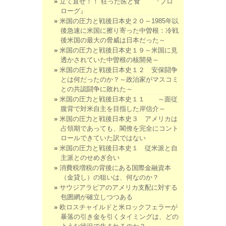
立て直せ！！ 狂った医と食 『プロ
ローグ』
米国の圧力と戦後日本史２０～1985年以
後急速に米国に擦り寄った中曽根：冷戦
後米国の最大の脅威は日本だった～
米国の圧力と戦後日本史１９～米国に見
透かされていた中曽根の核開発～
米国の圧力と戦後日本史１２ 安保闘争
とは何だったのか？～政治家がマスコミ
との共認闘争に敗れた～
米国の圧力と戦後日本史１１ ～面従
腹背で対米自主を目指した岸信介～
米国の圧力と戦後日本史３ アメリカは
占領期であっても、閣僚を完全にコント
ロールできていた訳ではない
米国の圧力と戦後日本史１ 従米派と自
主派とのせめぎ合い
消費税増税の背後にある国際金融資本
（金貸し）の狙いは、何なのか？
サウジアラビアのアメリカ支配に対する
包囲網が確立しつつある
欧ロスチャイルドと米ロックフェラーが
暴落の引き金を引くタイミングは、どの