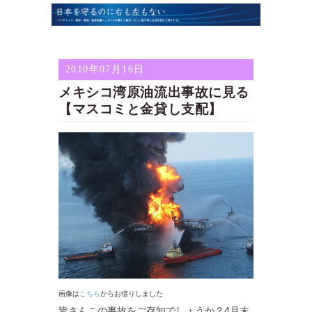
2010年07月16日
メキシコ湾原油流出事故に見る
【マスコミと金貸し支配】
画像は
こちら
からお借りしました
皆さんこの事故をご存知でしょうか？4月末