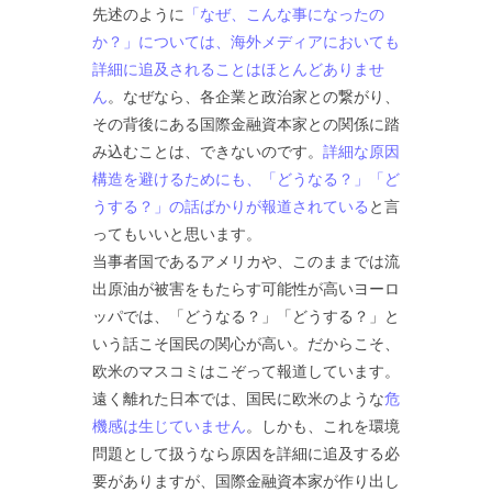
先述のように
「なぜ、こんな事になったの
か？」については、海外メディアにおいても
詳細に追及されることはほとんどありませ
ん
。なぜなら、各企業と政治家との繋がり、
その背後にある国際金融資本家との関係に踏
み込むことは、できないのです。
詳細な原因
構造を避けるためにも、「どうなる？」「ど
うする？」の話ばかりが報道されている
と言
ってもいいと思います。
当事者国であるアメリカや、このままでは流
出原油が被害をもたらす可能性が高いヨーロ
ッパでは、「どうなる？」「どうする？」と
いう話こそ国民の関心が高い。だからこそ、
欧米のマスコミはこぞって報道しています。
遠く離れた日本では、国民に欧米のような
危
機感は生じていません
。しかも、これを環境
問題として扱うなら原因を詳細に追及する必
要がありますが、国際金融資本家が作り出し