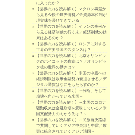
に入ったか？
【世界の力を読み解く】マクロン再選か
ら見る今後の世界情勢／金資源本位制が
現実味を帯びてきている
【世界の力を読み解く】イランの事例か
ら見る経済制裁の行く末／経済制裁の効
果はあるのか？
【世界の力を読み解く】ロシアに対する
世界の主要諸国のスタンスは？
【世界の力を読み解く】北京オリンピッ
クのボイコットの真意は？／オリンピッ
ク後の世界の動きは？
【世界の力を読み解く】米国の中露への
経済制限は欧米金融勢力衰退させる／デ
ジタル通貨はなにをもたらすのか？
【世界の力を読み解く】～分断、そして
崩壊へ向かっている米国～
【世界の力を読み解く】～米国のコロナ
騒動収束は金融崩壊を意味している／米
国支配勢力の向かう先は？～
【世界の力を読み解く】～民族自決路線
で共闘していくアジア中央部と中露／確
実に統合されていくアジア諸国～