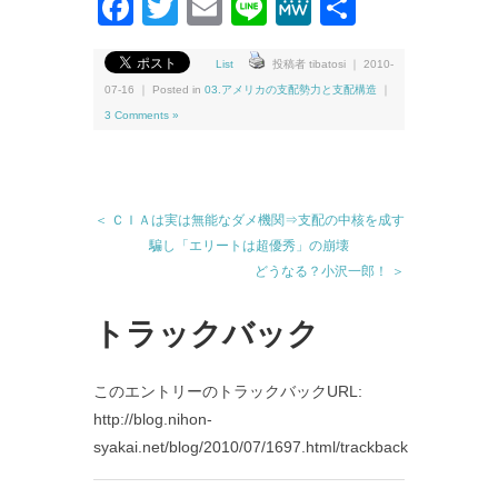
Facebook
Twitter
Email
Line
MeWe
共
有
List
投稿者 tibatosi ｜ 2010-
07-16 ｜ Posted in
03.アメリカの支配勢力と支配構造
｜
3 Comments »
＜ ＣＩＡは実は無能なダメ機関⇒支配の中核を成す
騙し「エリートは超優秀」の崩壊
どうなる？小沢一郎！ ＞
トラックバック
このエントリーのトラックバックURL:
http://blog.nihon-
syakai.net/blog/2010/07/1697.html/trackback