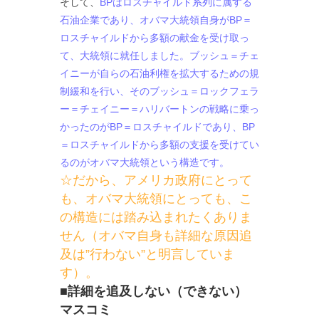
そして、
BPはロスチャイルド系列に属する
石油企業であり、オバマ大統領自身がBP＝
ロスチャイルドから多額の献金を受け取っ
て、大統領に就任しました。ブッシュ＝チェ
イニーが自らの石油利権を拡大するための規
制緩和を行い、そのブッシュ＝ロックフェラ
ー＝チェイニー＝ハリバートンの戦略に乗っ
かったのがBP＝ロスチャイルドであり、BP
＝ロスチャイルドから多額の支援を受けてい
るのがオバマ大統領という構造です。
☆だから、アメリカ政府にとって
も、オバマ大統領にとっても、こ
の構造には踏み込まれたくありま
せん（オバマ自身も詳細な原因追
及は”行わない”と明言していま
す）。
■詳細を追及しない（できない）
マスコミ