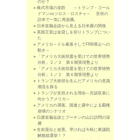
のか？
株式市場の攻防 ～トランプ・ゴール
ドマンvsソロス・ロスチャ～ 安倍の
訪米で一気に再急騰。
日米首脳会談から見える日米露の関係
英国王室は金貸しを切りトランプについ
た
アメリカ～ドル暴落そしてFRB廃止への
動き～
「アメリカ大統領選を受けての世界情勢
分析」２／２ 第６期実現塾より
「アメリカ大統領選を受けての世界情勢
分析」１／２ 第６期実現塾より
トランプ大統領を生んだアメリカの意識
潮流を探る
トランプが支持される理由～共認収束に
向かうアメリカ～
アメリカの凋落。国連と露中による覇権
崩壊のシナリオ
日露首脳会談とプーチンの山口訪問の深
層
生前退位と改憲。早ければ今秋に衆議院
解散総選挙！？