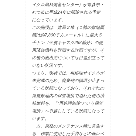
イクル燃料備蓄センター）が青森県・
むつ市に平成24年に開設される予定
になっています。
この施設は、建屋２棟（１棟の敷地面
積は約7,800平方メートル）に最大５
千トン（金属キャスク288基分）の使
用済核燃料を貯蔵する計画ですが、そ
の後の搬出先については目途が立って
いない状況です。
つまり、現状では、再処理サイクルが
未完成のため、廃棄物の循環が止まっ
ている状態になっており、それぞれの
原発敷地内の保管場所で溢れた使用済
核燃料を、「“再処理施設”という保管
場所」へ引越ししている状態になって
います。
一方、原発のメンテナンス時に発生す
る、作業に使用した手袋などの低レベ