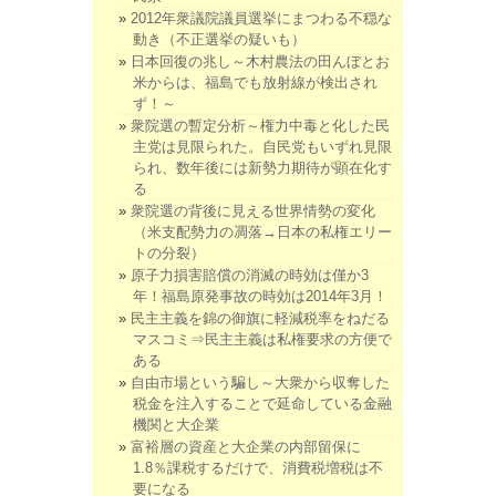
2012年衆議院議員選挙にまつわる不穏な
動き（不正選挙の疑いも）
日本回復の兆し～木村農法の田んぼとお
米からは、福島でも放射線が検出され
ず！～
衆院選の暫定分析～権力中毒と化した民
主党は見限られた。自民党もいずれ見限
られ、数年後には新勢力期待が顕在化す
る
衆院選の背後に見える世界情勢の変化
（米支配勢力の凋落→日本の私権エリー
トの分裂）
原子力損害賠償の消滅の時効は僅か3
年！福島原発事故の時効は2014年3月！
民主主義を錦の御旗に軽減税率をねだる
マスコミ⇒民主主義は私権要求の方便で
ある
自由市場という騙し～大衆から収奪した
税金を注入することで延命している金融
機関と大企業
富裕層の資産と大企業の内部留保に
1.8％課税するだけで、消費税増税は不
要になる