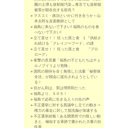
圏の土壌も放射能汚染→東京でも放射能
被害が顕在化する前兆？
マスコミ・政治といかに付き合うか～山
本太郎を反面教師として
福島に来ないで下さい! 福島のものを食
べないで下さい!
立て直せ！！ 狂った医と食 1.『供給さ
れ続ける「クレイジーフード」の謎
立て直せ！！ 狂った医と食 『プロ
ローグ』
衝撃の意見書「福島の子どもたちはチェ
ルノブイリより危険」
国民の期待を全く無視した法案「秘密保
全法」が国会に提出されようとしてい
る！
抗がん剤は、実は増癌剤だった
福島より、ＳＯＳ！
福島で必死に生きる人々の生の声
不正選挙に対する異議申し立ての動き⇒
権力の暴走に対して脱洗脳が加速する
不正選挙続報！ある開票所での怪しい動
きと、極似する筆跡で書かれた大量の自
民票