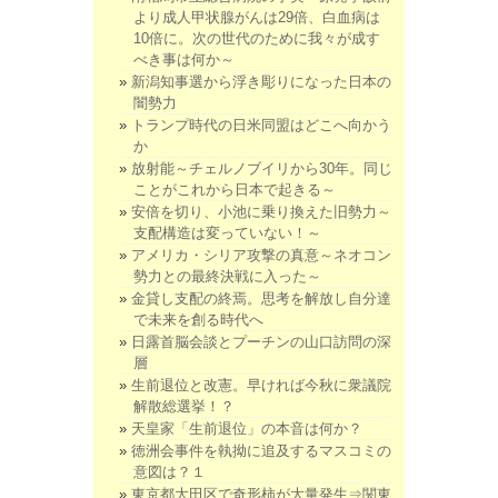
より成人甲状腺がんは29倍、白血病は
10倍に。次の世代のために我々が成す
べき事は何か～
新潟知事選から浮き彫りになった日本の
闇勢力
トランプ時代の日米同盟はどこへ向かう
か
放射能～チェルノブイリから30年。同じ
ことがこれから日本で起きる～
安倍を切り、小池に乗り換えた旧勢力～
支配構造は変っていない！～
アメリカ・シリア攻撃の真意～ネオコン
勢力との最終決戦に入った～
金貸し支配の終焉。思考を解放し自分達
で未来を創る時代へ
日露首脳会談とプーチンの山口訪問の深
層
生前退位と改憲。早ければ今秋に衆議院
解散総選挙！？
天皇家「生前退位」の本音は何か？
徳洲会事件を執拗に追及するマスコミの
意図は？１
東京都大田区で奇形柿が大量発生⇒関東