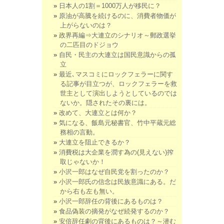
日本人の1割＝1000万人が移民に？
原油が高騰を続けるのに、消費者物価が
上がらないのは？
政界再編⇒大連立のシナリオ～郵政選挙
の二匹目のドジョウ
自民・民主の大連立は国民意識からの孤
立
最近､マスコミにロックフェラーに関す
る記事が目立つが、ロックフェラーを救
世主として演出しようとしているのでは
ないか。隠されたその裏には。
改めて、大連立とは何か？
気になる、飯島元秘書官、竹中平蔵元総
務相の言動。
大連立を阻止できるか？
消費税は大企業を潤す為の(見えない)搾
取じゃないか！
小沢一郎はなぜ自民党を割ったのか？
小沢一郎氏の信念は民族意識にある。だ
から右も左も無い。
小沢一郎辞任の背後にあるものは？
食品偽装の摘発がなぜ続発するのか？
安倍辞任劇の背後にあるものは？～潜む