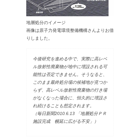
地層処分のイメージ
画像は原子力発電環境整備機構さんよりお借
りしました。
今後研究を進める中で、実際に高レベ
ル放射性廃棄物が地中に埋設される可
能性は否定できません。そうなると、
このまま最終処分場の候補地が見つか
らず、高レベル放射性廃棄物の行き場
がなくなった場合に、恒久的に埋設さ
れ続けることも想定されます。
（毎日新聞2010.6.13 「地層処分ＰＲ
施設完成 幌延に広がる不安」）