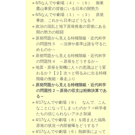
6/5なんでや劇場（４）～（６） 御巣
鷹山事変の背後にいる日本の闇勢力
6/5なんでや劇場（１）～（３） 原発
事故、これから日本はどうなる？
政治の混乱と地下原発推進の背後にある
闇の勢力の暗闘
原発問題から見える特権階級・近代科学
の問題性５ ～法律や基準は誰を守るた
めものか～
原発問題から見える特権階級・近代科学
の問題性４ ～原発をどうするか～
地震・原発を契機に人々の意識はどう変
わるか？【２】次々と明るみに出る特権
階級の無能・暴走ぶり
原発問題から見える特権階級・近代科学
の問題性２～原発の収支は粉飾決算であ
る～
4/17なんでや劇場（９） なんで、こん
なことになってしまったのか？⇒科学者
たちの信じられないアホさ加減
4/17なんでや劇場（８）を踏まえた福島
原発の状況⇒内部被曝をどうする？
4/17なんでや劇場（６）熱膨張によって