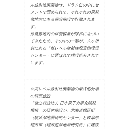
ル放射性廃棄物は、ドラム缶の中にセ
メントで固められて、それぞれの原発
敷地内にある保管施設で貯蔵されま
す。
原発敷地内の保管容量が限界に近づい
てきたため、その中の一部が、六ヶ所
村にある「低レベル放射性廃棄物埋設
センター」に運ばれて埋設処分されて
います。
☆高レベル放射性廃棄物の最終処分場
の研究施設
「独立行政法人 日本原子力研究開発
機構」の研究施設が、北海道幌延町
（幌延深地層研究センター）と岐阜県
瑞浪市（瑞浪超深地層研究所）に建設