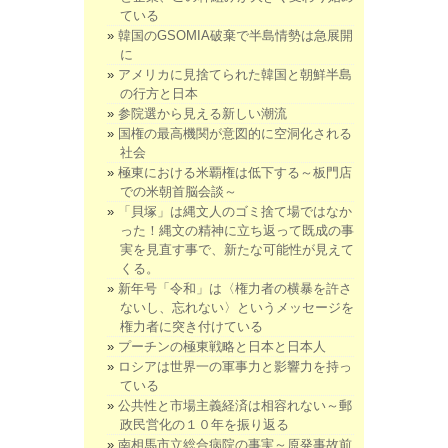
ている
韓国のGSOMIA破棄で半島情勢は急展開
に
アメリカに見捨てられた韓国と朝鮮半島
の行方と日本
参院選から見える新しい潮流
国権の最高機関が意図的に空洞化される
社会
極東における米覇権は低下する～板門店
での米朝首脳会談～
「貝塚」は縄文人のゴミ捨て場ではなか
った！縄文の精神に立ち返って既成の事
実を見直す事で、新たな可能性が見えて
くる。
新年号「令和」は〈権力者の横暴を許さ
ないし、忘れない〉というメッセージを
権力者に突き付けている
プーチンの極東戦略と日本と日本人
ロシアは世界一の軍事力と影響力を持っ
ている
公共性と市場主義経済は相容れない～郵
政民営化の１０年を振り返る
南相馬市立総合病院の事実～原発事故前