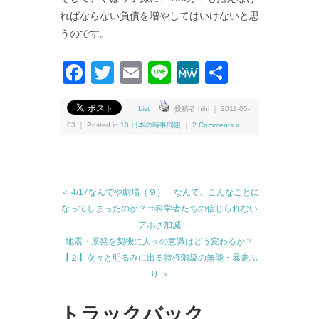
ればならない負債を増やしてはいけないと思
うのです。
Facebook
Twitter
Email
Line
MeWe
共
有
List
投稿者 hihi ｜ 2011-05-
03 ｜ Posted in
10.日本の時事問題
｜
2 Comments »
＜ 4/17なんでや劇場（９） なんで、こんなことに
なってしまったのか？⇒科学者たちの信じられない
アホさ加減
地震・原発を契機に人々の意識はどう変わるか？
【２】次々と明るみに出る特権階級の無能・暴走ぶ
り ＞
トラックバック