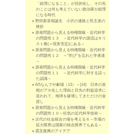
「総理になること」が目的化し、その先
のことは何も考えていない政治家が総理
になる時代
野田新首相誕生 小沢の連敗と民主派の
挫折
原発問題から見える特権階級・近代科学
の問題性１３ ～近代科学の源流はキリ
スト教(＝現実否定)にある～
原発問題から見える特権階級・近代科学
の問題性１２ ～"学び"を忘れた学者達
～
原発問題から見える特権階級・近代科学
の問題性１１ ～近代科学に対する誤っ
た認識～
6/5なんでや劇場（13）～(14) 日本の首
相がアホ化した理由と目先の利益追求に
追われて、地球を破壊してきただけの金
貸し
原発問題から見える特権階級・近代科学
の問題性１０～狂気の近代科学技術～
次代の社会統合の場を考える６～市場の
拡大限界は国家の統合限界でもある～
震災復興のアイデア