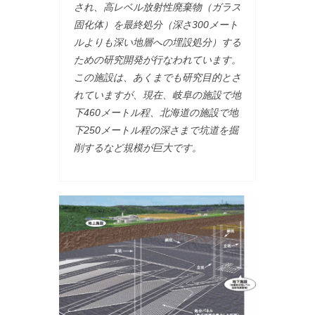
され、高レベル放射性廃棄物（ガラス
固化体）を最終処分（深さ300メート
ルよりも深い地層への埋設処分）する
ための研究開発が行なわれています。
この施設は、あくまでも研究目的とさ
れていますが、現在、岐阜の施設で地
下460メートル程、北海道の施設で地
下250メートル程の深さまで坑道を掘
削するなど規模が巨大です。