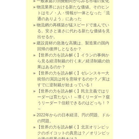
一般家庭の消費動向からみる市場の変化
物流業界における新たな価値。そのヒン
トはモノ・人・情報が一体となった「流
通のありよう」にあった
物流網の再構築が猛スピードで進んでい
る。安さと速さに代わる新たな価値を見
出せるか。
建設資材の急激な高騰は、製造業の国内
回帰の後押しとなるか？
【世界の力を読み解く】イランの事例か
ら見る経済制裁の行く末／経済制裁の効
果はあるのか？
【世界の力を読み解く】ゼレンスキー大
統領の演説は何を意味するのか？／実は
すでに逆制裁が始まっている！
【世界の力を読み解く】民主主義ではリ
ーダーは育たない！～導くリーダー？窺
うリーダー？信頼できるのはどっち！？
～
2022年からの日本経済。円の問題、ドル
の問題。
【世界の力を読み解く】北京オリンピッ
クのボイコットの真意は？／オリンピッ
ク後の世界の動きは？