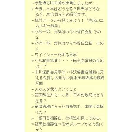
予想通り民主党が圧勝しましたが…。
今後、日本はどうなる？世界はどうな
る？…新会員からの質問です。
統計データから見てみよう！『地球のエ
ネルギー残量』
小沢一郎、元気はつらつ辞任会見 その
２
小沢一郎、元気はつらつ辞任会見 その
１
ワイドショー化する日本
小沢秘書逮捕！・・・民主党議員の反応
は！？
中川泥酔会見事件～小沢秘書逮捕劇に見
える金貸しの焦り⇒資本主義終焉の最終
局面
人が人を裁くということ
福田辞任から一ヶ月、日本の政局はどう
なる？
崩壊過程に入った自民党を、米闇は見捨
てた？
「福田首相辞任」の構造を探ってみる。
福田首相辞任⇒従米グループがどう動く
か？