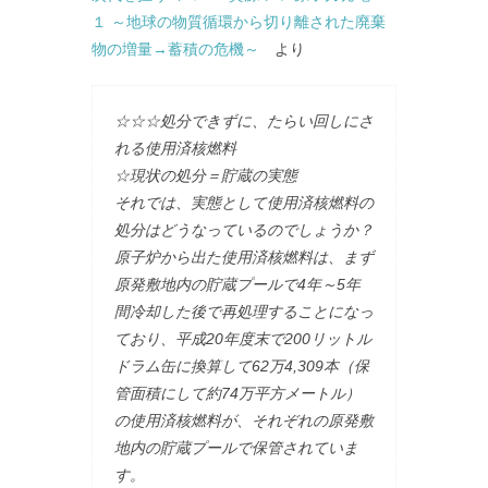
１ ～地球の物質循環から切り離された廃棄
物の増量→蓄積の危機～
より
☆☆☆処分できずに、たらい回しにさ
れる使用済核燃料
☆現状の処分＝貯蔵の実態
それでは、実態として使用済核燃料の
処分はどうなっているのでしょうか？
原子炉から出た使用済核燃料は、まず
原発敷地内の貯蔵プールで4年～5年
間冷却した後で再処理することになっ
ており、平成20年度末で200リットル
ドラム缶に換算して62万4,309本（保
管面積にして約74万平方メートル）
の使用済核燃料が、それぞれの原発敷
地内の貯蔵プールで保管されていま
す。