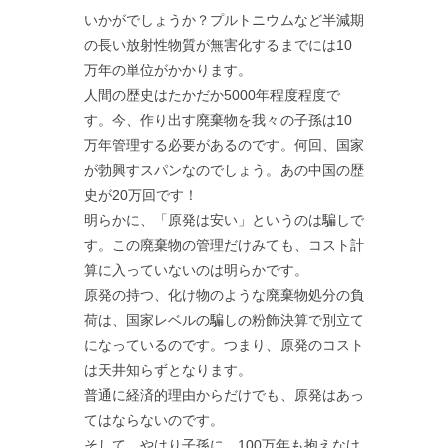
いかがでしょうか？プルトニウムなど半減期
の長い放射性物質が無害化するまでには10
万年の単位がかかります。
人間の歴史はたかだか5000年程度程度で
す。今、作り出す廃棄物を我々の子孫は10
万年管理する必要があるのです。何回、国家
が勃興すスパンなのでしょう。あの中国の歴
史が20万回です！
明らかに、「原発は安い」というのは騙しで
す。この廃棄物の管理だけみても、コスト計
算に入っていないのは明らかです。
原発の持つ、化け物のような廃棄物処分の負
荷は、国家レベルの騙しの粉飾決算で別立て
になっているのです。つまり、原発のコスト
は天井知らずとなります。
普通に経済的理由からだけでも、原発はあっ
てはならないのです。
そして、やはり子孫に、100万年も抱えなけ