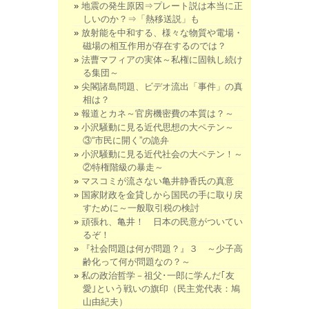
地震の発生原因⇒プレート説は本当に正
しいのか？⇒「熱移送説」も
放射能を中和する、様々な物質や電場・
磁場の相互作用が存在するのでは？
法曹マフィアの実体～私権に固執し続け
る集団～
尖閣諸島問題、ビデオ流出「事件」の真
相は？
報道とカネ～官房機密費の本質は？～
小沢騒動に見る近代思想の大ペテン～
③“市民に開く”の詭弁
小沢騒動に見る近代社会の大ペテン！～
②特権階級の暴走～
マスコミが流さない亀井静香氏の真意
国家財政を金貸しから国民の手に取り戻
すために～一般取引税の検討
頑張れ、亀井！ 日本の民意がついてい
るぞ！
『社会問題は何が問題？』３ ～少子高
齢化って何が問題なの？～
私の政治哲学－祖父･一郎に学んだ｢友
愛｣という戦いの旗印（民主党代表：鳩
山由紀夫）