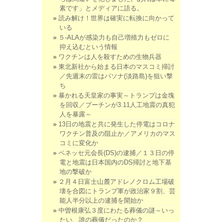
素です」とメディアに語る。
読み解け！世界は確実に転換に向かって
いる
５-ALAが感染力も自己増殖力もゼロに
抑え込むという情報
ワクチンは人を殺すための生物兵器
東北新社から始まる日本のマスコミ掃討
／先週末の雷はパソナ(淡路島)を狙い撃
ち
暴かれる天皇家の事実～トランプは金塊
を回収／プーチンが3.11人工地震の真犯
人を暴露～
13日の地震と共に発生した停電はコロナ
ワクチン普及の阻止か／アメリカのマス
コミに変化か
ベネッセ元会長(DS)の逮捕／１３日の停
電と地震は日本国内のDS掃討と地下基
地の撃破か
２月４日富士山麓アドレノクロム工場破
壊を合図にトランプ軍が政治家９割、芸
能人半分以上の逮捕を開始か
中曽根康弘３度にわたる葬儀の謎～いっ
たい、誰の葬儀だったのか？