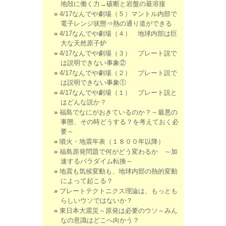
地殻に働く力→破断と岩盤の最溶接
4/17なんでや劇場（５）マントル内部で
電子レンジ状態⇒熱の通り道ができる
4/17なんでや劇場（４） 地球内部は巨
大な天然原子炉
4/17なんでや劇場（３） プレート説で
は説明できない事象②
4/17なんでや劇場（２） プレート説で
は説明できない事象①
4/17なんでや劇場（１） プレート説と
はどんな説か？
福島でなにがおきているのか？～最悪の
事態、その時どうする？を考えておく必
要～
噴火・地震年表（１８００年以降）
福島原発問題で何がどう変わるか ～加
速するパラダイム転換～
地震も気候変動も、地球内部の熱的変動
によって起こる？
プレートテクトニクス理論は、もっとも
らしいウソではないか？
東日本大震災～原発は必要のウソ～みん
なの意識はどこへ向かう？