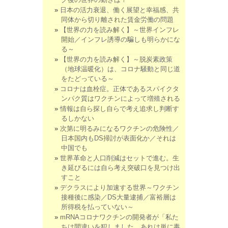
日本の活力衰退、働く展望と幸福感、共
同体から切り離された賃金労働の問題
【世界の力を読み解く】～世界インフレ
開始／インフレ誘導の騙しも明らかにな
る～
【世界の力を読み解く】～脱炭素政策
（地球温暖化）は、コロナ騒動と同じ道
をたどっている～
コロナは血栓症。正体であるスパイクタ
ンパク質はワクチンによって増殖される
情報は自ら探し自らで考え追求し判断す
るしかない
次第に明るみになるワクチンの危険性／
日本国内もDS掃討が表面化か／それは
中国でも
世界革命と人口削減はセットで進む。生
き延びるには自ら考え突破口を見つけ出
すこと
デクラスにより加速する世界～ワクチン
接種後に感染／DS大量逮捕／富裕層は
所得税を払っていない～
mRNAコロナワクチンの開発者が「私た
ちは間違いを犯しました。あれは単に毒