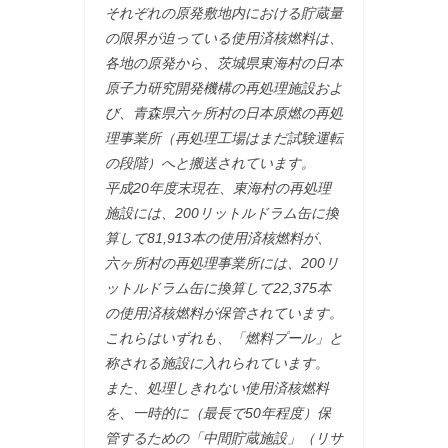
それぞれの原発敷地内における貯蔵量
の限界が迫っている使用済核燃料は、
各地の原発から、茨城県東海村の日本
原子力研究開発機構の再処理施設およ
び、青森県六ヶ所村の日本原燃の再処
理事業所（再処理工場はまだ試験運転
の段階）へと搬送されています。
平成20年度末現在、東海村の再処理
施設には、200リットルドラム缶に換
算して81,913本の使用済核燃料が、
六ヶ所村の再処理事業所には、200リ
ットルドラム缶に換算して22,375本
の使用済核燃料が保管されています。
これらはいずれも、「燃料プール」と
称される施設に入れられています。
また、処理しきれない使用済核燃料
を、一時的に（最長で50年程度）保
管するための「中間貯蔵施設」（リサ