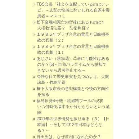
TBS会長「社会を支配しているのはテレ
ビ」～支配の快感に酔いしれる自家中毒
患者＝マスコミ
松下金融相死亡の背後にあるものは？
人権救済法案？ 防衛利権？
１９８５年プラザ合意の背景と日航機事
故の真相（２）
１９８５年プラザ合意の背景と日航機事
故の真相（１）
あじさい（紫陽花）革命に可能性はある
のか？(6)～自我パラダイムから脱却で
きないから思考停止する～
冷静な目で歴史事実を見つめよう。尖閣
諸島・竹島問題
橋下大阪市長の意識構造と今後の方向性
を探る
福島原発4号機・核燃料プールの現状
いつ何時倒壊するか分からないという危
険
2011年の世界情勢を振り返る（３）【日
本編】～そして2012年日本はどうな
る？～
野田氏は、なぜ首相になれたのか？