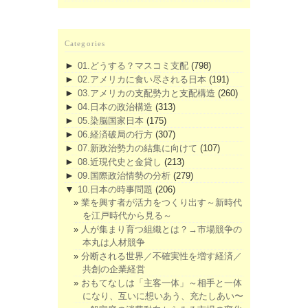
Categories
►
01.どうする？マスコミ支配
(798)
►
02.アメリカに食い尽される日本
(191)
►
03.アメリカの支配勢力と支配構造
(260)
►
04.日本の政治構造
(313)
►
05.染脳国家日本
(175)
►
06.経済破局の行方
(307)
►
07.新政治勢力の結集に向けて
(107)
►
08.近現代史と金貸し
(213)
►
09.国際政治情勢の分析
(279)
▼
10.日本の時事問題
(206)
業を興す者が活力をつくり出す～新時代
を江戸時代から見る～
人が集まり育つ組織とは？→市場競争の
本丸は人材競争
分断される世界／不確実性を増す経済／
共創の企業経営
おもてなしは「主客一体」～相手と一体
になり、互いに想いあう、充たしあい〜