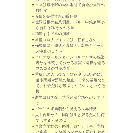
日本は最小限の経済混乱で新経済体制へ
移行か
安倍の逮捕寸前の辞任劇
世界規模の企業倒産。ドル・中銀崩壊か
ら新秩序移行への序章
加速するドルの崩壊
新型コロナウィルスは、存在しない
極東情勢～連絡所爆破の北朝鮮とイージ
ス中止の日本～
コロナウィルスとインフルエンザの感染
者数を比較して分かる事実～危機を煽る
マスコミの共認支配～
重症化の人も少なく致死率も低いのに、
都市閉鎖や渡航の禁止、市場の暴落など
で、社会だけが破壊されていくという危
機
新型コロナ発、世界経済崩壊へのシナリ
オ
ゴーンの逃走劇から見える世界情勢
人工台風か？～国家は生き残るために何
でもする～その２
企業立学校の可能性。遊びと仕事、学校
と企業、この枠組みが大きく変わり始め