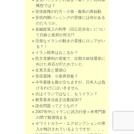
構想では？
安倍政権の行方～小泉・飯島の再始動
安倍内閣バッシングの背後には何がある
のだろうか。
金融政策上の利率（旧公定歩合）につい
て日銀と政府が対立!?
活発なイランの動きの背後にロシアがい
る？！
イラン戦争はおこるか？
民主党勝利の背後で、次期大統領選挙に
向けた布石が打たれていた
女系天皇と愛国心
安倍退陣、小泉再登板？
今年最後も腹が立ちますが、日本人は負
けるわけにはいきません
次はイランではなく、もうイラン？
教育基本法改正法案採決!?
談合問題ってどうなの？
2007年中にイランに武力行使＝米専門家
の間で観測強まる
ホワイトカラー・エグゼンプションの導
入が検討されているようですが、、、。