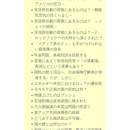
アメリカの圧力～
安倍辞任劇の背後にあるものは？～郵政
民営化の目くらまし～
安倍辞任劇の背後にあるものは？ ～ジ
ェイの画策～
安倍辞任劇の背後にあるものは？～J・
ロックフェラーの天秤から落とされた？
「メディア界のドン」も手がつけられな
い親衛隊の存在
年金問題、各紙社説を比較する
逆風にあえぐ安倍自民党⇒「小泉劇場」
再演などという茶番もあり？
国民の怒り頂点へ、社会保険庁解体が加
速する。だが、しかし…
エネルギー外交におけるロシアの優位性
ＧＮＥＰ計画の真の目的は何？
地価上げたのはブッシュ
石油利権は反米諸国に移された
六カ国協議の本質は問題の先送り
東アジア共同体構想の経緯
どうみても核武装は不可能。
国の礎とは何なのか？
安倍バッシングの背景～東アジア共同体