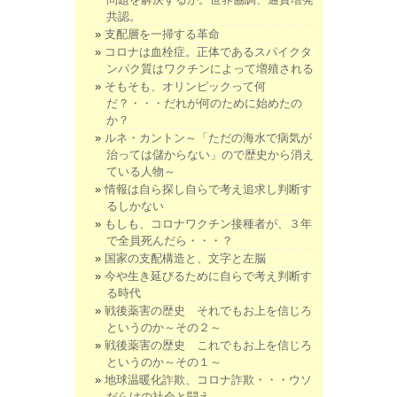
共認。
支配層を一掃する革命
コロナは血栓症。正体であるスパイクタ
ンパク質はワクチンによって増殖される
そもそも、オリンピックって何
だ？・・・だれが何のために始めたの
か？
ルネ・カントン～「ただの海水で病気が
治っては儲からない」ので歴史から消え
ている人物～
情報は自ら探し自らで考え追求し判断す
るしかない
もしも、コロナワクチン接種者が、３年
で全員死んだら・・・？
国家の支配構造と、文字と左脳
今や生き延びるために自らで考え判断す
る時代
戦後薬害の歴史 それでもお上を信じろ
というのか～その２～
戦後薬害の歴史 これでもお上を信じろ
というのか～その１～
地球温暖化詐欺、コロナ詐欺・・・ウソ
だらけの社会と闘え