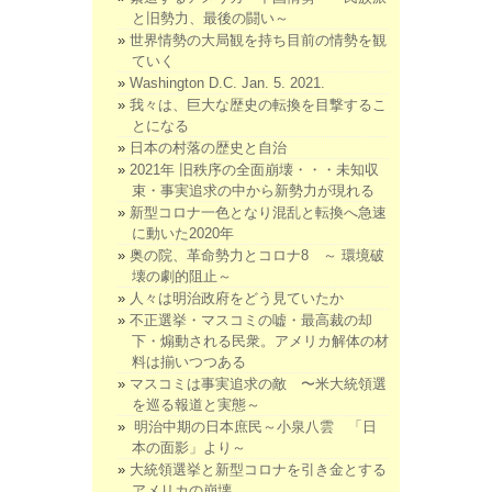
と旧勢力、最後の闘い～
世界情勢の大局観を持ち目前の情勢を観
ていく
Washington D.C. Jan. 5. 2021.
我々は、巨大な歴史の転換を目撃するこ
とになる
日本の村落の歴史と自治
2021年 旧秩序の全面崩壊・・・未知収
束・事実追求の中から新勢力が現れる
新型コロナ一色となり混乱と転換へ急速
に動いた2020年
奥の院、革命勢力とコロナ8 ～ 環境破
壊の劇的阻止～
人々は明治政府をどう見ていたか
不正選挙・マスコミの嘘・最高裁の却
下・煽動される民衆。アメリカ解体の材
料は揃いつつある
マスコミは事実追求の敵 〜米大統領選
を巡る報道と実態～
明治中期の日本庶民～小泉八雲 「日
本の面影」より～
大統領選挙と新型コロナを引き金とする
アメリカの崩壊