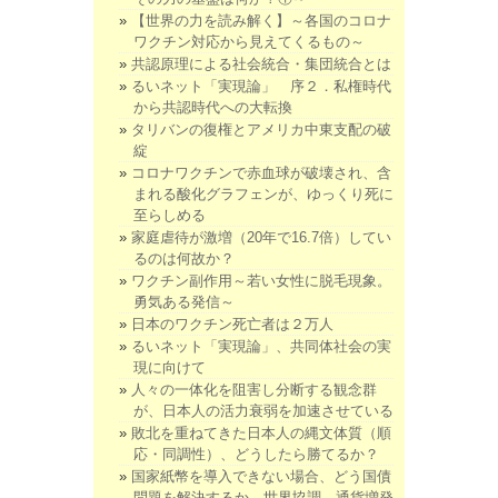
【世界の力を読み解く】～各国のコロナ
ワクチン対応から見えてくるもの～
共認原理による社会統合・集団統合とは
るいネット「実現論」 序２．私権時代
から共認時代への大転換
タリバンの復権とアメリカ中東支配の破
綻
コロナワクチンで赤血球が破壊され、含
まれる酸化グラフェンが、ゆっくり死に
至らしめる
家庭虐待が激増（20年で16.7倍）してい
るのは何故か？
ワクチン副作用～若い女性に脱毛現象。
勇気ある発信～
日本のワクチン死亡者は２万人
るいネット「実現論」、共同体社会の実
現に向けて
人々の一体化を阻害し分断する観念群
が、日本人の活力衰弱を加速させている
敗北を重ねてきた日本人の縄文体質（順
応・同調性）、どうしたら勝てるか？
国家紙幣を導入できない場合、どう国債
問題を解決するか。世界協調、通貨増発