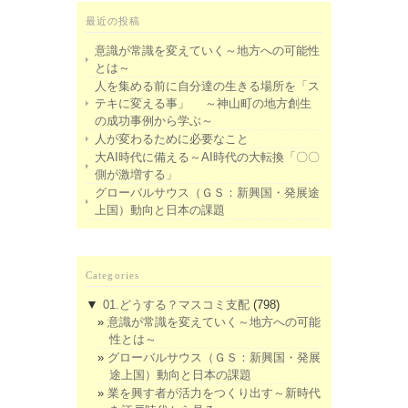
最近の投稿
意識が常識を変えていく～地方への可能性
とは～
人を集める前に自分達の生きる場所を「ス
テキに変える事」 ～神山町の地方創生
の成功事例から学ぶ～
人が変わるために必要なこと
大AI時代に備える～AI時代の大転換「〇〇
側が激増する」
グローバルサウス（ＧＳ：新興国・発展途
上国）動向と日本の課題
Categories
▼
01.どうする？マスコミ支配
(798)
意識が常識を変えていく～地方への可能
性とは～
グローバルサウス（ＧＳ：新興国・発展
途上国）動向と日本の課題
業を興す者が活力をつくり出す～新時代