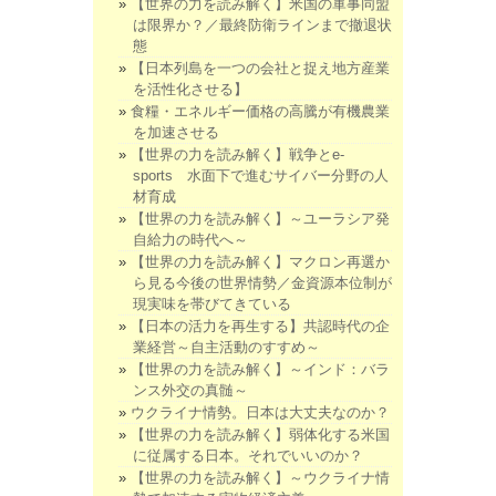
【世界の力を読み解く】米国の軍事同盟
は限界か？／最終防衛ラインまで撤退状
態
【日本列島を一つの会社と捉え地方産業
を活性化させる】
食糧・エネルギー価格の高騰が有機農業
を加速させる
【世界の力を読み解く】戦争とe-
sports 水面下で進むサイバー分野の人
材育成
【世界の力を読み解く】～ユーラシア発
自給力の時代へ～
【世界の力を読み解く】マクロン再選か
ら見る今後の世界情勢／金資源本位制が
現実味を帯びてきている
【日本の活力を再生する】共認時代の企
業経営～自主活動のすすめ～
【世界の力を読み解く】～インド：バラ
ンス外交の真髄～
ウクライナ情勢。日本は大丈夫なのか？
【世界の力を読み解く】弱体化する米国
に従属する日本。それでいいのか？
【世界の力を読み解く】～ウクライナ情