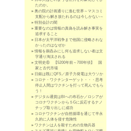
たのか。
奥の院の計画通りに進む世界～マスコミ
支配から解き放たれるのは今しかない～
特別会計の闇
重要なのは情報の真偽を読み解き事実を
追求すること
日本が太平洋戦争まで他国に侵略されな
かったのはなぜか
情報を鵜呑みにし何も追求しない者は文
字通り淘汰される
文明史⑥ 【5200年前～700年頃】 国
家と古代市場
日銀は既にQFS／原子力発電は大ウソか
コロナ・ワクチンターゲット・・・思考
停止人間はワクチンを打って死んでもら
う！
デジタル通貨はBIへの布石か／ロシアが
コロナワクチンから５Gに反応するナノ
チップ取り出しに成功
コロナワクチンが自然循環を通じて半永
久的に人体を侵す危険性
ワクチンは人を殺すための生物兵器
スエズ運河に座礁した貨物船とロシア艦