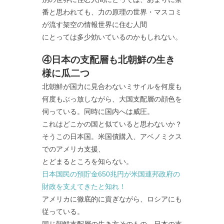
番と思われても、力の原理の世界・マスコミ
が流す架空の情報世界に住む人間
にとっては多少効いているのかもしれない。
④日本の支配層も北朝鮮の生き
様に瓜二つ
北朝鮮が国力に見合わないミサイルを何度も
何度もぶっ放しながら、大国支配層の顔色を
伺っている。同時に国内へは威圧。
これはどこかの国と似ていると思わないか？
そうこの日本国。米国債購入、アベノミクス
でのアメリカ支援、
とどまるところを知らない。
日本国民の預貯金650兆円が米国連邦政府の
財政を支えてきたと知れ！
アメリカに徹底的に貢ぎながら、ロシアにも
従っている。
同じ朝鮮支配層の生き方そのもの。日本の支