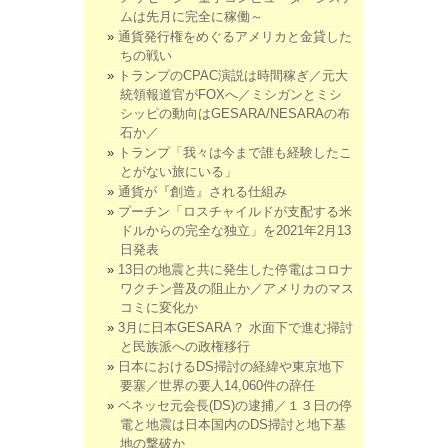
ムは先月に完全に稼働～
通貨発行権をめぐるアメリカと金貸した
ちの戦い
トランプのCPAC演説は時間稼ぎ／元大
統領報道官がFOXへ／ミシガンとミシ
シッピの動向はGESARA/NESARAの布
石か／
トランプ「我々は今まで誰も経験したこ
とがない旅にいる」
通貨が『創造』される仕組み
プーチン「ロスチャイルドが支配する米
ドルからの完全な独立」を2021年2月13
日発表
13日の地震と共に発生した停電はコロナ
ワクチン普及の阻止か／アメリカのマス
コミに変化か
3月に日本GESARA？ 水面下で進む掃討
と民族派への政権移行
日本におけるDS掃討の経緯や東京地下
要塞／世界の要人14,060件の辞任
ベネッセ元会長(DS)の逮捕／１３日の停
電と地震は日本国内のDS掃討と地下基
地の撃破か