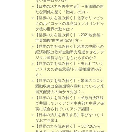
ないヨーロッパ1～
【日本の活力を再生する】～集団間の新
たな関係を築く「贈与」の力～
【世界の力を読み解く】北京オリンピッ
クのボイコットの真意は？／オリンピッ
ク後の世界の動きは？
【世界の力を読み解く】～2021総集編・
世界覇権/世界経済の行方～
【世界の力を読み解く】米国の中露への
経済制限は欧米金融勢力衰退させる／デ
ジタル通貨はなにをもたらすのか？
【世界の力を読み解く】～失われていく
アメリカの存在意義/ドル基軸通貨の行
方～
【世界の力を読み解く】～米国のコロナ
騒動収束は金融崩壊を意味している／米
国支配勢力の向かう先は？～
【世界の力を読み解く】～民族自決路線
で共闘していくアジア中央部と中露／確
実に統合されていくアジア諸国～
【日本の活力を再生する】学びをつくり
なおす企業１
【世界の力を読み解く】～COP26から
見えること／中露派に舵を切る日本だが