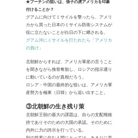
★プーチンの狙いは、張子の虎アメリカを印象
付けることか？
グアムに向けてミサイルを撃ったら、アメリ
カから買った日本のミサイル防衛システムが
役に立たないことが白日の下に晒される。
グアム沖にミサイルを打たれたら「アメリカ
の負け」
北朝鮮からすれば、アメリカ軍産の言うこと
を聞きながら換骨奪胎し、ロシアの指示通り
に動いているのが真相だろう。
ロシア・中国の最終的な狙いは、アメリカ軍
産勢力を極東（日韓）から追い出すこと。
③北朝鮮の生き残り策
北朝鮮王朝の最大の課題は、自らの支配権維
持でありそのための大国の承認。そのために
内外に力の誇示を行っている。
別の世界に住む人間にとっては、あまりに茶