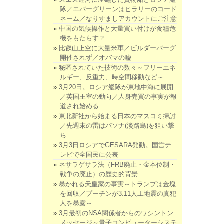
隊／エバーグリーンはヒラリーのコード
ネーム／なりすましアカウントにご注意
中国の気候操作と大量買い付けが食糧危
機をもたらす？
比叡山上空に大量米軍／ビルダーバーグ
開催されず／オバマの嘘
秘匿されていた技術の数々～フリーエネ
ルギー、反重力、時空間移動など～
3月20日。ロシア艦隊が東地中海に展開
／英国王室の動向／人身売買の事実が報
道され始める
東北新社から始まる日本のマスコミ掃討
／先週末の雷はパソナ(淡路島)を狙い撃
ち
3月3日ロシアでGESARA発動。国営テ
レビで全国民に公表
ネサラゲサラ法（FRB廃止・金本位制・
戦争の廃止）の歴史的背景
暴かれる天皇家の事実～トランプは金塊
を回収／プーチンが3.11人工地震の真犯
人を暴露～
3月最初のNSA関係者からのワシントン
メッセージ～量子コンピューターシステ