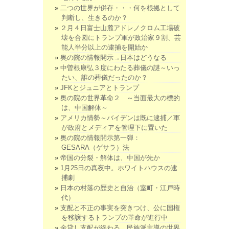
二つの世界が併存・・・何を根拠として
判断し、生きるのか？
２月４日富士山麓アドレノクロム工場破
壊を合図にトランプ軍が政治家９割、芸
能人半分以上の逮捕を開始か
奥の院の情報開示→日本はどうなる
中曽根康弘３度にわたる葬儀の謎～いっ
たい、誰の葬儀だったのか？
JFKとジュニアとトランプ
奥の院の世界革命２ ～当面最大の標的
は、中国解体～
アメリカ情勢～バイデンは既に逮捕／軍
が政府とメディアを管理下に置いた
奥の院の情報開示第一弾：
GESARA（ゲサラ）法
帝国の分裂・解体は、中国が先か
1月25日の真夜中。ホワイトハウスの逮
捕劇
日本の村落の歴史と自治（室町・江戸時
代）
支配と不正の事実を突きつけ、公に国権
を移譲するトランプの革命が進行中
金貸し支配が終わる、民族派主導の世界