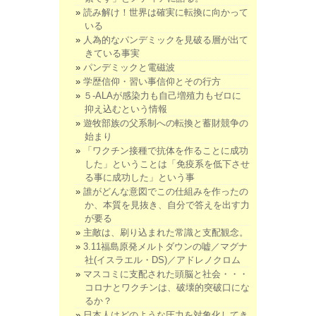
読み解け！世界は確実に転換に向かって
いる
人為的なパンデミックを見破る層が出て
きている事実
パンデミックと電磁波
学歴信仰・習い事信仰とその行方
５-ALAが感染力も自己増殖力もゼロに
抑え込むという情報
遊牧部族の父系制への転換と蓄財競争の
始まり
「ワクチン接種で抗体を作ることに成功
した」ということは「免疫系を低下させ
る事に成功した」という事
誰がどんな意図でこの仕組みを作ったの
か、本質を見抜き、自分で答えを出す力
が要る
主敵は、刷り込まれた常識と支配観念。
3.11福島原発メルトダウンの嘘／マグナ
社(イスラエル・DS)／アドレノクロム
マスコミに支配された頭脳と社会・・・
コロナとワクチンは、破壊的突破口にな
るか？
日本人はどのような圧力を対象化してき