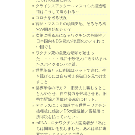
クライシスアクター～マスコミの捏造報
道はこうして造られる～
コロナを巡る状況
官邸・マスコミの頭脳支配、そろそろ風
穴が開き始めたか？
次第に明るみになるワクチンの危険性／
日本国内もDS掃討が表面化か／それは
中国でも
ワクチン死の急激な増加が始まっ
た、・・・・既に十数億人に送り込まれ
たスパイクタンパク質。
世界革命と人口削減はセットで進む。生
き延びるには自ら考え突破口を見つけ出
すこと
世界革命の行方２ 旧勢力に騙しをとこ
とんやらせ、自立勢力を登場させる。旧
勢力駆除と国債経済破綻はセット。
デクラスにより加速する世界～ワクチン
接種後に感染／DS大量逮捕／富裕層は
所得税を払っていない～
mRNAコロナワクチンの開発者が「私た
ちは間違いを犯しました。あれは単に毒
素です」とメディアに語る。