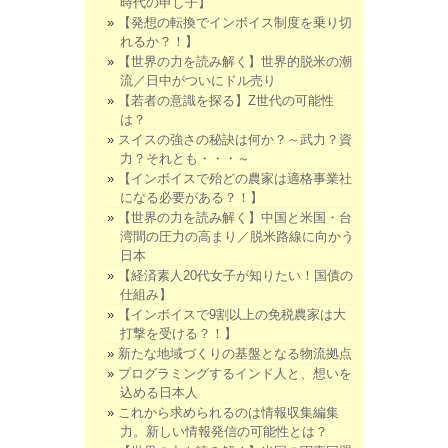
時代の申し子】
【発想の転換でインボイス制度を乗り切
れるか？！】
【世界の力を読み解く】世界的脱米の潮
流／日中がついにドル売り
【若者の意識を探る】Z世代の可能性
は？
スイスの強さの秘訣は何か？～武力？資
力？それとも・・・～
【インボイスで殆どの農家は適格事業社
になる必要がある？！】
【世界の力を読み解く】中国と米国・台
湾間の圧力の高まり／脱米路線に向かう
日本
【経済素人20代女子が知りたい！国債の
仕組み】
【インボイスで9割以上の免税農家は大
打撃を受ける？！】
新たな地域づくりの基盤となる物流拠点
プログラミングするインド人と、想いを
込める日本人
これから求められるのは情報収集編集
力。新しい情報発信の可能性とは？