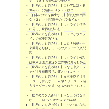
勢で加速する実物経済主義～
【世界の力を読み解く】ロシアに対する
世界の主要諸国のスタンスは？
【日本の活力を再生する】新たな集団関
係（２） ～同類闘争のパラダイム～
【世界の力を読み解く】ウクライナ情勢
に見る、世界経済の行方
【世界の力を読み解く】ロシアとウクラ
イナの軍事進攻状況
【世界の力を読み解く】コロナ騒動や中
東問題と類似しているウクライナ侵攻問
題
【世界の力を読み解く】ウクライナ侵攻
は欧米諸国の衰退を世界中に知らしめた
【世界の力を読み解く】～なぜ中央アジ
アが世界覇権獲得の要となるのか？～
【世界の力を読み解く】民主主義ではリ
ーダーは育たない！～導くリーダー？窺
うリーダー？信頼できるのはどっち！？
～
【世界の力を読み解く】～ひとつになれ
ないヨーロッパ2/欧州の力の基盤～
【世界の力を読み解く】～ひとつになれ