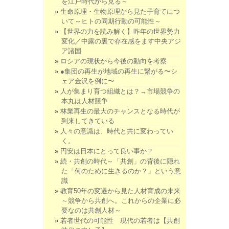
を江戸時代から見る～
生命原理・生物原理から見た子育てにつ
いて～ヒトの同期行動の可能性～
【世界の力を読み解く】昨年の世界勢力
変化／中露の裏で存在感をます中央アジ
ア諸国
ロシアの現状から今後の動向を考察
●集団の再生が地域の再生に繋がる〜シ
ェア金沢を例に〜
人が集まり育つ組織とは？→市場競争の
本丸は人材競争
林業再生の最大のチャンスとなる時代が
到来してきている
人々の意識は、時代と共に変わってい
く。
円安は日本にとって良い事か？
続・共創の時代～「共創」の背後に隠れ
た「何のために生きるのか？」という意
識
教育50年の変遷から見た人材育成の未来
～競争から共創へ。これからの企業に必
要なのは共創人材～
若者世代の可能性 現代の若者は【共創