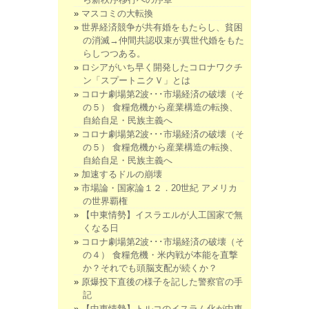
マスコミの大転換
世界経済競争が共有婚をもたらし、貧困
の消滅→仲間共認収束が異世代婚をもた
らしつつある。
ロシアがいち早く開発したコロナワクチ
ン「スプートニクＶ」とは
コロナ劇場第2波･･･市場経済の破壊（そ
の５） 食糧危機から産業構造の転換、
自給自足・民族主義へ
コロナ劇場第2波･･･市場経済の破壊（そ
の５） 食糧危機から産業構造の転換、
自給自足・民族主義へ
加速するドルの崩壊
市場論・国家論１２．20世紀 アメリカ
の世界覇権
【中東情勢】イスラエルが人工国家で無
くなる日
コロナ劇場第2波･･･市場経済の破壊（そ
の４） 食糧危機・米内戦が本能を直撃
か？それでも頭脳支配が続くか？
原爆投下直後の様子を記した警察官の手
記
【中東情勢】トルコのイスラム化が中東