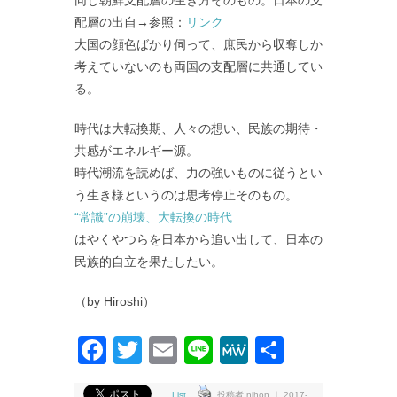
配層の出自→参照：
リンク
大国の顔色ばかり伺って、庶民から収奪しか
考えていないのも両国の支配層に共通してい
る。
時代は大転換期、人々の想い、民族の期待・
共感がエネルギー源。
時代潮流を読めば、力の強いものに従うとい
う生き様というのは思考停止そのもの。
“常識”の崩壊、大転換の時代
はやくやつらを日本から追い出して、日本の
民族的自立を果たしたい。
（by Hiroshi）
Facebook
Twitter
Email
Line
MeWe
共
有
List
投稿者 nihon ｜ 2017-