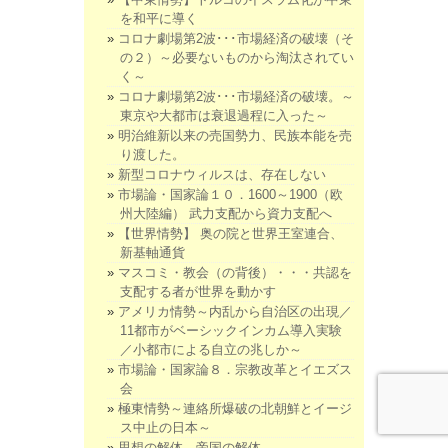
を和平に導く
コロナ劇場第2波･･･市場経済の破壊（そ
の２）～必要ないものから淘汰されてい
く～
コロナ劇場第2波･･･市場経済の破壊。～
東京や大都市は衰退過程に入った～
明治維新以来の売国勢力、民族本能を売
り渡した。
新型コロナウィルスは、存在しない
市場論・国家論１０．1600～1900（欧
州大陸編） 武力支配から資力支配へ
【世界情勢】 奥の院と世界王室連合、
新基軸通貨
マスコミ・教会（の背後）・・・共認を
支配する者が世界を動かす
アメリカ情勢～内乱から自治区の出現／
11都市がベーシックインカム導入実験
／小都市による自立の兆しか～
市場論・国家論８．宗教改革とイエズス
会
極東情勢～連絡所爆破の北朝鮮とイージ
ス中止の日本～
思想の解体、帝国の解体