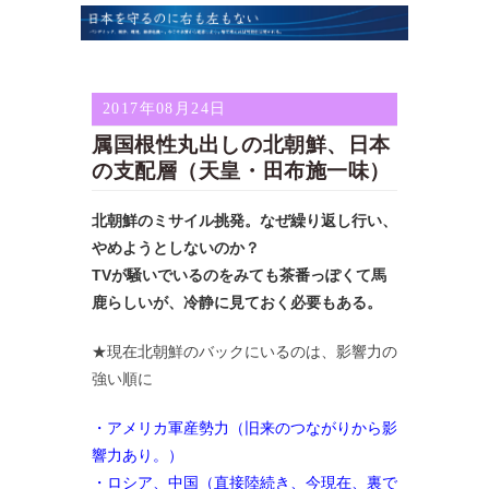
2017年08月24日
属国根性丸出しの北朝鮮、日本
の支配層（天皇・田布施一味）
北朝鮮のミサイル挑発。なぜ繰り返し行い、
やめようとしないのか？
TVが騒いでいるのをみても茶番っぽくて馬
鹿らしいが、冷静に見ておく必要もある。
★現在北朝鮮のバックにいるのは、影響力の
強い順に
・アメリカ軍産勢力（旧来のつながりから影
響力あり。）
・ロシア、中国（直接陸続き、今現在、裏で