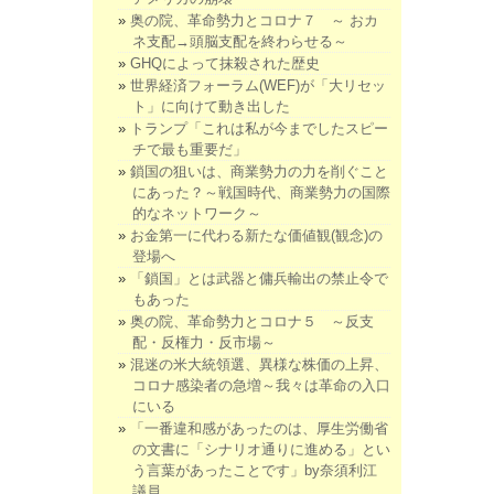
奥の院、革命勢力とコロナ７ ～ おカ
ネ支配→頭脳支配を終わらせる～
GHQによって抹殺された歴史
世界経済フォーラム(WEF)が「大リセッ
ト」に向けて動き出した
トランプ「これは私が今までしたスピー
チで最も重要だ」
鎖国の狙いは、商業勢力の力を削ぐこと
にあった？～戦国時代、商業勢力の国際
的なネットワーク～
お金第一に代わる新たな価値観(観念)の
登場へ
「鎖国」とは武器と傭兵輸出の禁止令で
もあった
奥の院、革命勢力とコロナ５ ～反支
配・反権力・反市場～
混迷の米大統領選、異様な株価の上昇、
コロナ感染者の急増～我々は革命の入口
にいる
「一番違和感があったのは、厚生労働省
の文書に「シナリオ通りに進める」とい
う言葉があったことです」by奈須利江
議員