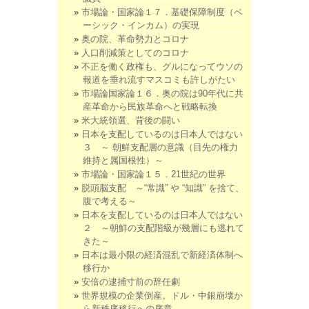
市場論・国家論１７．基礎保障制度（ベ
ーシック・インカム）の実現
奥の院、革命勢力とコロナ
人口削減策としてのコロナ
不正を働く政権も、グルになってウソの
報道を垂れ流すマスコミも許しがたい
市場論国家論１６．奥の院は90年代に共
産革命から民族革命へと戦略転換
米大統領選、背後の闘い
日本を支配しているのは日本人ではない
３ ～ 朝鮮支配層の意識（目先の権力
維持と属国根性）～
市場論・国家論１５．21世紀の世界
脱頭脳支配 ～“常識” や “知識” を捨て、
腹で考える～
日本を支配しているのは日本人ではない
２ ～朝鮮の支配階級が幾層にも逃れて
きた～
日本は最小限の経済混乱で新経済体制へ
移行か
安倍の逮捕寸前の辞任劇
世界規模の企業倒産。ドル・中銀崩壊か
ら新秩序移行への序章