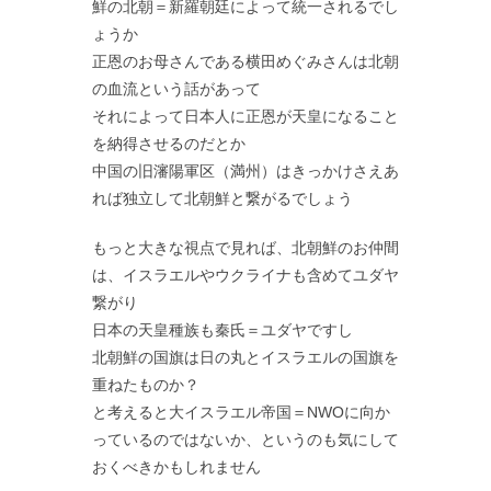
鮮の北朝＝新羅朝廷によって統一されるでし
ょうか
正恩のお母さんである横田めぐみさんは北朝
の血流という話があって
それによって日本人に正恩が天皇になること
を納得させるのだとか
中国の旧瀋陽軍区（満州）はきっかけさえあ
れば独立して北朝鮮と繋がるでしょう
もっと大きな視点で見れば、北朝鮮のお仲間
は、イスラエルやウクライナも含めてユダヤ
繋がり
日本の天皇種族も秦氏＝ユダヤですし
北朝鮮の国旗は日の丸とイスラエルの国旗を
重ねたものか？
と考えると大イスラエル帝国＝NWOに向か
っているのではないか、というのも気にして
おくべきかもしれません