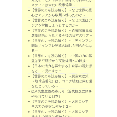
メディアは未だに欧米偏重～
【世界の力を読み解く】～なぜ世界の重
心はアジアから欧州へ移ったのか～
【世界の力を読み解く】～なぜ大国はア
ジアを掌握しようとするのか～
【世界の力を読み解く】～衆議院議員総
選挙結果から見える今後の日本の行方～
【世界の力を読み解く】～世界インフレ
開始／インフレ誘導の騙しも明らかにな
る～
【世界の力を読み解く】～中国の力の基
盤は架空経済から実物経済への転換～
【日本の活力を再生する】企業の活力源
をどこに見出すか？
【世界の力を読み解く】～脱炭素政策
（地球温暖化）は、コロナ騒動と同じ道
をたどっている～
欧米民主主義の終わり（近代観念に頭を
やられている日本）
【世界の力を読み解く】～大国ロシア
その力の基盤は何か？２～
【世界の力を読み解く】～大国ロシア
その力の基盤は何か？①～