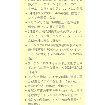
隊／エバーグリーンはヒラリーのコード
ネーム／なりすましアカウントにご注意
3月3日ロシアでGESARA発動。国営テ
レビで全国民に公表
ネサラゲサラ法（FRB廃止・金本位制・
戦争の廃止）の歴史的背景
3月最初のNSA関係者からのワシントン
メッセージ～量子コンピューターシステ
ムは先月に完全に稼働～
トランプのCPAC演説は時間稼ぎ／元大
統領報道官がFOXへ／ミシガンとミシ
シッピの動向はGESARA/NESARAの布
石か／
プーチン「ロスチャイルドが支配する米
ドルからの完全な独立」を2021年2月13
日発表
アメリカ情勢～バイデンは既に逮捕／軍
が政府とメディアを管理下に置いた
帝国の分裂・解体は、中国が先か
支配と不正の事実を突きつけ、公に国権
を移譲するトランプの革命が進行中
戒厳令の発動か。アメリカは合衆国から
共和国へ