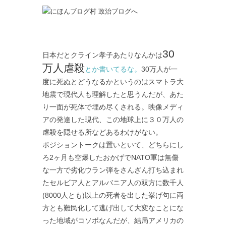
30
日本だとクライン孝子あたりなんかは
万人虐殺
とか書いてるな。
30万人が一
度に死ぬとどうなるかというのはスマトラ大
地震で現代人も理解したと思うんだが、あた
り一面が死体で埋め尽くされる。映像メディ
アの発達した現代、この地球上に３０万人の
虐殺を隠せる所などあるわけがない。
ポジショントークは置いといて、どちらにし
ろ2ヶ月も空爆したおかげでNATO軍は無傷
な一方で劣化ウラン弾をさんざん打ち込まれ
たセルビア人とアルバニア人の双方に数千人
(8000人とも)以上の死者を出した挙げ句に両
方とも難民化して逃げ出して大変なことにな
った地域がコソボなんだが、結局アメリカの