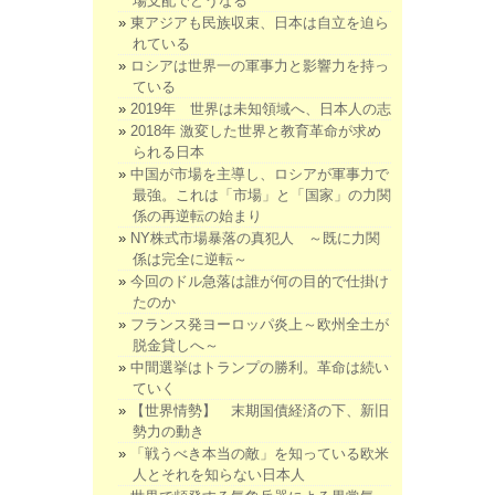
場支配でどうなる
東アジアも民族収束、日本は自立を迫ら
れている
ロシアは世界一の軍事力と影響力を持っ
ている
2019年 世界は未知領域へ、日本人の志
2018年 激変した世界と教育革命が求め
られる日本
中国が市場を主導し、ロシアが軍事力で
最強。これは「市場」と「国家」の力関
係の再逆転の始まり
NY株式市場暴落の真犯人 ～既に力関
係は完全に逆転～
今回のドル急落は誰が何の目的で仕掛け
たのか
フランス発ヨーロッパ炎上～欧州全土が
脱金貸しへ～
中間選挙はトランプの勝利。革命は続い
ていく
【世界情勢】 末期国債経済の下、新旧
勢力の動き
「戦うべき本当の敵」を知っている欧米
人とそれを知らない日本人