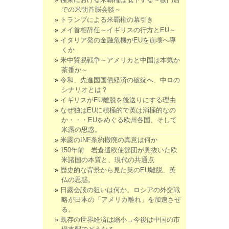
での米朝首脳会談～
トランプによる米覇権の幕引き
メイ首相辞任～イギリスの行方とEU～
イタリア発の金融危機がEUを崩壊へ導
くか
米中貿易戦争～アメリカと中国は本気か
茶番か～
令和、先進国国債経済の破綻へ、中ロの
シナリオとは？
イギリスがEU離脱を後送りにする理由
なぜ独はEUに積極的で英は消極的なの
か・・・EUをめぐる欧州各国、そして
米露の思惑。
米露のINF条約撤廃の真意は何か
150年前 岩倉遣欧使節団が見抜いた欧
米諸国の本質と、現代の共通点
歴史的な背景から見た英のEU離脱、英
仏の思惑。
日露会談の狙いは何か。ロシアの外交戦
略が日本の「アメリカ離れ」を加速させ
る。
既存の世界経済は縮小→今後は中国の市