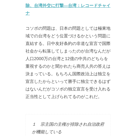
除、台湾外交に打撃―台湾：レコードチャイ
ナ
コソボの問題は、日本の問題としては極東地
域での台湾をどう位置づけるかという問題に
直結する。日中友好条約の非道な宣言で国際
社会から転落してしまったのが台湾なんだが
人口2000万の台湾と12億の中共のどちらを
重視するのかと聞かれたら商売人共の答えは
決まっている。もちろん国際政治上は独立を
宣言したからといって勝手に独立できるはず
はないんだがコソボの独立宣言を受け入れる
正当性として上げられてるのがこれだ。
１ 宗主国の主権が排除され自治政府
が機能している