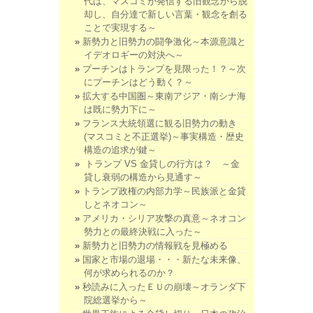
代は、マスコミが発信する旧観念から脱
却し、自分達で新しい言葉・観念を創る
ことで実現する～
新勢力と旧勢力の闘争激化～本源意識と
イデオロギーの対決へ～
プーチンはトランプを見限った！？～次
にプーチンはどう動く？～
拡大する中国圏～東南アジア・南シナ海
は既に勢力下に～
フランス大統領選に観る旧勢力の動き
(マスコミと不正選挙)～事実構造・歴史
構造の追求が鍵～
トランプ VS 金貸しの行方は？ ～金
貸し衰弱の構造から見通す～
トランプ政権の内部力学～民族派と金貸
しとネオコン～
アメリカ・シリア攻撃の真意～ネオコン
勢力との最終決戦に入った～
新勢力と旧勢力の情報戦を見極める
国家と市場の退場・・・新たな未来像、
何が求められるのか？
秒読みに入ったＥＵの崩壊～オランダ下
院総選挙から～