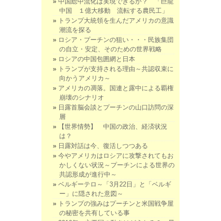
中国総中流化は実現できるか？ 「巨龍
中国 １億大移動 流転する農民工」
トランプ大統領を生んだアメリカの意識
潮流を探る
ロシア・プーチンの狙い・・・民族集団
の自立・安定、そのための世界戦略
ロシアの中国包囲網と日本
トランプが支持される理由～共認収束に
向かうアメリカ～
アメリカの凋落。国連と露中による覇権
崩壊のシナリオ
日露首脳会談とプーチンの山口訪問の深
層
【世界情勢】 中国の政治、経済状況
は？
日露対話は今、復活しつつある
今やアメリカはロシアに攻撃されてもお
かしくない状況～プーチンによる世界の
共認形成が進行中～
ベルギーテロ～「3月22日」と「ベルギ
ー」に隠された意図～
トランプの強みはプーチンと米国戦争屋
の秘密を共有している事