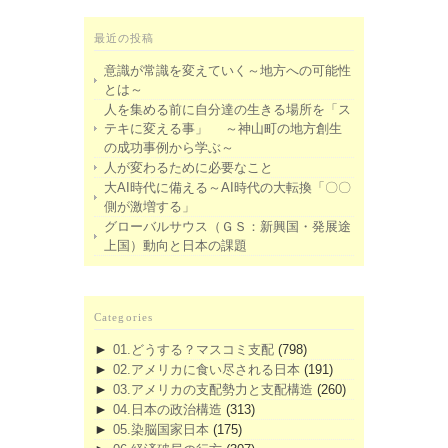
最近の投稿
意識が常識を変えていく～地方への可能性
とは～
人を集める前に自分達の生きる場所を「ス
テキに変える事」 ～神山町の地方創生
の成功事例から学ぶ～
人が変わるために必要なこと
大AI時代に備える～AI時代の大転換「〇〇
側が激増する」
グローバルサウス（ＧＳ：新興国・発展途
上国）動向と日本の課題
Categories
►
01.どうする？マスコミ支配
(798)
►
02.アメリカに食い尽される日本
(191)
►
03.アメリカの支配勢力と支配構造
(260)
►
04.日本の政治構造
(313)
►
05.染脳国家日本
(175)