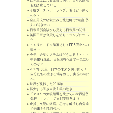
世界王族による金貸し切り、日本の政治
も動き出している
今後プーチン、トランプ、習はどう動く
のか？
金正男氏の暗殺にみる北朝鮮での新旧勢
力の鬩ぎ合い
日米首脳会談から見える日米露の関係
英国王室は金貸しを切りトランプについ
た
アメリカ～ドル暴落そしてFRB廃止への
動き～
今年、金融システムはどうなる？・・・
中央銀行廃止、日銀国有化まで一気にい
くのか？
2017年 元旦 日本の未来を切り開く！
自分たちの生きる場を創る、実現の時代
へ。
世界が反転した2016年
拡大する民族自決主義の動き
「アメリカ大統領選を受けての世界情勢
分析」１／２ 第６期実現塾より
金貸し支配の終焉。思考を解放し自分達
で未来を創る時代へ