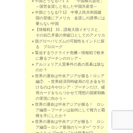
中国どうなる!?１３ 「中国株式会社」
～国営金貸しと化した中国共産党～
中国どうなる!? 12 中華人民共和国建
国の背後にアメリカ 金貸しの誘導には
乗らない中国
【情報戦】 15．諜報大国イギリスと、
その自己矛盾の突破口としてのアメリカ
脱グローバリズムの可能性をインドに探
る プロローグ
緊迫するウクライナ危機～情報戦で欧米
に勝るプーチンのロシア～
アルジェリア人質事件の真の黒幕は誰な
のか？
世界の運命は中央アジアが握る！ロシア
編⑦ ～世界経済同時破局の引き金を引
けるのは今やロシア・プーチンだけ。破
局カードをちらつかせて理想の国家戦略
の実現に向かう～
世界の運命は中央アジアが握る！ ロシ
ア編⑥～プーチンは如何にして権力と覇
権を手にしたか？
世界の運命は中央アジアが握る！ ロシ
ア編⑤～ロシア最強のリーダー" ウラジ
ーミル = プーチン "とは何者か!?