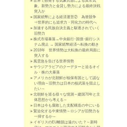
世界で頻発する気象兵器による異常気
象。新勢力と金貸し勢力による最終決戦
突入か
国家紙幣による経済運営② 為替競争
⇒世界的にも追求力・同化力の時代へ
加速する民族自決主義と駆逐されていく
旧勢力
株式市場暴落→中央銀行･国債･銀行シス
テム廃止 → 国家紙幣経済へ転換の動き
2018年 世界情勢は大転換の最終局面に
突入する
風雲急を告げる世界情勢
サウジアラビアのクーデターと迫るオイ
ル・株の大暴落
アメリカが北朝鮮が核保有国として認な
い理由～旧勢力は日本の核武装を阻止し
たい～
北朝鮮を巡る様々な憶測～建国70年と主
体思想から考える～
日本は今も腐敗した支配構造の中にいる
緊迫化する中東情勢～ロシアが旧勢力を
一掃するか～
イギリスのEU離脱は遠のいた？～新時