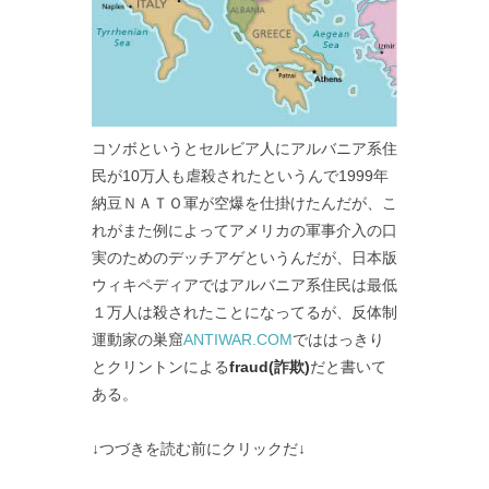
コソボというとセルビア人にアルバニア系住
民が10万人も虐殺されたというんで1999年
納豆ＮＡＴＯ軍が空爆を仕掛けたんだが、こ
れがまた例によってアメリカの軍事介入の口
実のためのデッチアゲというんだが、日本版
ウィキペディアではアルバニア系住民は最低
１万人は殺されたことになってるが、反体制
運動家の巣窟
ANTIWAR.COM
でははっきり
とクリントンによる
fraud(詐欺)
だと書いて
ある。
↓つづきを読む前にクリックだ↓