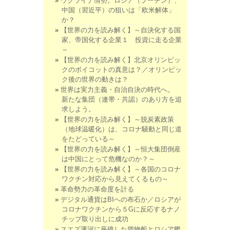
ウクライナ情勢。ロシア（プーチン）、
中国（習近平）の狙いは「欧米解体」
か？
【世界の力を読み解く】～自決化する国
家、帝国化する企業１ 投資に走る企業
～
【世界の力を読み解く】北京オリンピッ
クのボイコットの真意は？／オリンピッ
ク後の世界の動きは？
世界は実力主義・自治自決の時代へ。
新たな集団（連帯・共認）のあり方を追
求しよう。
【世界の力を読み解く】～脱炭素政策
（地球温暖化）は、コロナ騒動と同じ道
をたどっている～
【世界の力を読み解く】～恒大集団倒産
は中国にとって危機なのか？～
【世界の力を読み解く】～各国のコロナ
ワクチン対応から見えてくるもの～
革命勢力の革命度を計る
デジタル通貨はBIへの布石か／ロシアが
コロナワクチンから５Gに反応するナノ
チップ取り出しに成功
スエズ運河に座礁した貨物船とロシア艦