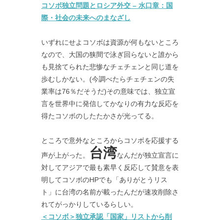
コソボ独立問題とロシア外交 – 水口章：国
際・社会の未来へのまなざし
いずれにせよコソボは資源が何もないところ
なので、大国の狭間で泳ぎ回らないと誰から
も見捨てられた悲惨なチェチェンと同じ道を
歩むしかない。(今調べたらチェチェンの失
業率は76％だそうだ)その意味では、独立宣
言を世界中に発信してかなりの有力な反応を
得たコソボのしたたかさが光ってる。
ところで意外なところからコソボを応援する
台湾
声が上がった。
なんだが独立宣言に
対してアジアで最も素早く反応して賛意を表
明してコソボのHPでも「ありがとうリス
ト」に台湾の名前が載ったんだが速攻削除さ
れてがっかりしているらしい。
＜コソボ＞独立承認「国家」リストから削