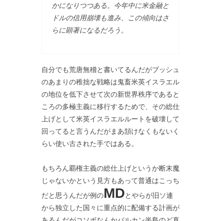
かになりつつある。今年中に米金融と
ドルの信用崩壊も進み、この傾向はさ
らに顕著になるだろう。
自分でも荒唐無稽と書いてるんだがブッシュ
のあまりの稚拙な戦略は鬼畜米英イスラエル
の地位を低下させて次の新世界秩序であると
ころの多極主義に移行するためで、その総仕
上げとして米英イスラエルルートを破壊して
回ってると言うんだがまあ頷けなくもないく
らい使い古された手ではある。
もちろん覇権主義の総仕上げというか断末魔
じゃないかという見方もあって普通はこっち
MD
だと思うんだが例の
とやらが旧ソ連
から独立した国々に重点的に配備する計画が
あるんだがコソボなんかバルカン半島のど真