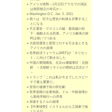
アメリカ情勢～1月12日アラモでの演説
は南部独立の布石か～
Washington D.C. Jan. 5. 2021.
我々は、巨大な歴史の転換を目撃するこ
とになる
不正選挙・マスコミの嘘・最高裁の却
下・煽動される民衆。アメリカ解体の材
料は揃いつつある
大統領選挙と新型コロナを引き金とする
アメリカの崩壊
世界経済フォーラム(WEF)が「大リセッ
ト」に向けて動き出した
中国の軍閥構造、北京vs瀋陽軍区・北朝
鮮 ～北朝鮮ミサイルの標的は北京か？
～
トランプ「これは私が今までしたスピー
チで最も重要だ」
安倍の逮捕寸前の辞任劇
世界規模の企業倒産。ドル・中銀崩壊か
ら新秩序移行への序章
加速するドルの崩壊
【中東情勢】イスラエルが人工国家で無
くなる日