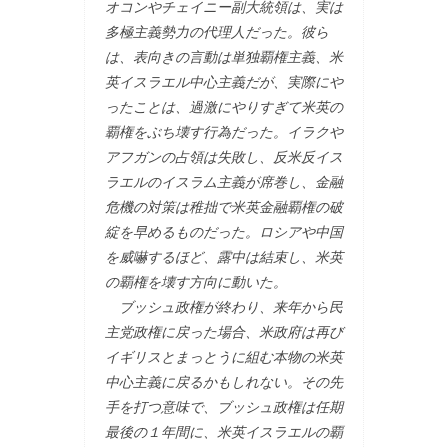
オコンやチェイニー副大統領は、実は
多極主義勢力の代理人だった。彼ら
は、表向きの言動は単独覇権主義、米
英イスラエル中心主義だが、実際にや
ったことは、過激にやりすぎて米英の
覇権をぶち壊す行為だった。イラクや
アフガンの占領は失敗し、反米反イス
ラエルのイスラム主義が席巻し、金融
危機の対策は稚拙で米英金融覇権の破
綻を早めるものだった。ロシアや中国
を威嚇するほど、露中は結束し、米英
の覇権を壊す方向に動いた。
ブッシュ政権が終わり、来年から民
主党政権に戻った場合、米政府は再び
イギリスとまっとうに組む本物の米英
中心主義に戻るかもしれない。その先
手を打つ意味で、ブッシュ政権は任期
最後の１年間に、米英イスラエルの覇