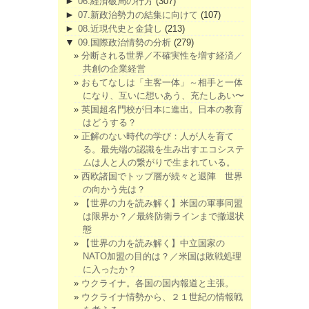
►
06.経済破局の行方
(307)
►
07.新政治勢力の結集に向けて
(107)
►
08.近現代史と金貸し
(213)
▼
09.国際政治情勢の分析
(279)
分断される世界／不確実性を増す経済／
共創の企業経営
おもてなしは「主客一体」～相手と一体
になり、互いに想いあう、充たしあい〜
英国超名門校が日本に進出。日本の教育
はどうする？
正解のない時代の学び：人が人を育て
る。最先端の認識を生み出すエコシステ
ムは人と人の繋がりで生まれている。
西欧諸国でトップ層が続々と退陣 世界
の向かう先は？
【世界の力を読み解く】米国の軍事同盟
は限界か？／最終防衛ラインまで撤退状
態
【世界の力を読み解く】中立国家の
NATO加盟の目的は？／米国は敗戦処理
に入ったか？
ウクライナ。各国の国内報道と主張。
ウクライナ情勢から、２１世紀の情報戦