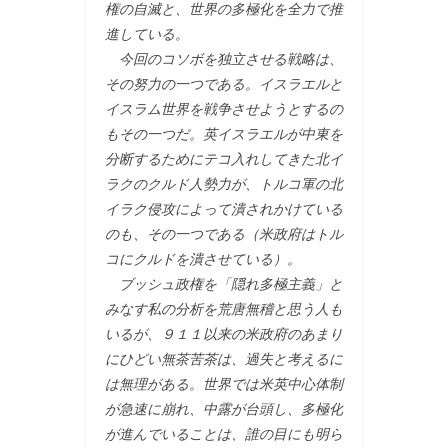
権の自滅と、世界の多極化を全力で推
進している。
今回のコソボを独立させる戦略は、
その努力の一つである。イスラエルと
イスラム世界を戦争させようとするの
もその一つだ。英イスラエルが中東を
分断するためにテコ入れしてきた北イ
ラクのクルド人勢力が、トルコ軍の北
イラク侵攻によって潰されかけている
のも、その一つである（米政府はトル
コにクルドを潰させている）。
ブッシュ政権を「隠れ多極主義」と
みなす私の分析を荒唐無稽と思う人も
いるが、９１１以来の米政府のあまり
にひどい無茶苦茶は、過失と考えるに
は無理がある。世界では米英中心体制
が急速に崩れ、中露が台頭し、多極化
が進んでいることは、誰の目にも明ら