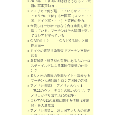
2016年 主要国の動きはどうなる？～最
新の軍事費動向～
アメリカで何が起こっているか？・・・
アメリカに潜伏する外国軍（ロシア、中
国、ドイツ軍・・・）と背後の勢力。
金貸しは一枚岩ではなく合従連衡を繰り
返している。プーチンはその隙間を突い
てロシアを守っている
CIA閉鎖！？ －CIAを巡る闘いと最
終局面ー
ドイツの電話世論調査でプーチン支持が
89％
衆院解散・総選挙の背後にあるもの⇒ロ
スチャイルドによる米国債暴落の仕掛
け？
ＥＵと米の市民の謝罪サイト～親愛なる
プーチン大統領殿とロシア国民の皆様
アメリカ情勢2 アメリカのウソ１
（9.11のウソ、テロとの戦いのウソ、ア
メリカが作り出す現代の戦争）
ロシアが911の真相に関する情報（核爆
発）を大量放出
アメリカ情勢１ 超大国アメリカの衰退