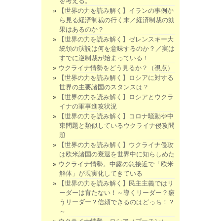
を考える。
【世界の力を読み解く】イランの事例か
ら見る経済制裁の行く末／経済制裁の効
果はあるのか？
【世界の力を読み解く】ゼレンスキー大
統領の演説は何を意味するのか？／実は
すでに逆制裁が始まっている！
ウクライナ情勢をどう見るか？（視点）
【世界の力を読み解く】ロシアに対する
世界の主要諸国のスタンスは？
【世界の力を読み解く】ロシアとウクラ
イナの軍事進攻状況
【世界の力を読み解く】コロナ騒動や中
東問題と類似しているウクライナ侵攻問
題
【世界の力を読み解く】ウクライナ侵攻
は欧米諸国の衰退を世界中に知らしめた
ウクライナ情勢。中露の急接近で「欧米
解体」が現実化してきている
【世界の力を読み解く】民主主義ではリ
ーダーは育たない！～導くリーダー？窺
うリーダー？信頼できるのはどっち！？
～