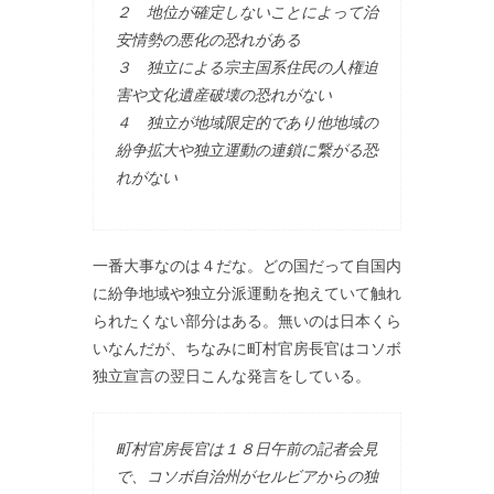
２ 地位が確定しないことによって治
安情勢の悪化の恐れがある
３ 独立による宗主国系住民の人権迫
害や文化遺産破壊の恐れがない
４ 独立が地域限定的であり他地域の
紛争拡大や独立運動の連鎖に繋がる恐
れがない
一番大事なのは４だな。どの国だって自国内
に紛争地域や独立分派運動を抱えていて触れ
られたくない部分はある。無いのは日本くら
いなんだが、ちなみに町村官房長官はコソボ
独立宣言の翌日こんな発言をしている。
町村官房長官は１８日午前の記者会見
で、コソボ自治州がセルビアからの独