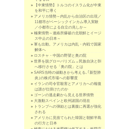
【中東情勢】トルコのイスラム化が中東
を和平に導く
アメリカ情勢～内乱から自治区の出現／
11都市がベーシックインカム導入実験
／小都市による自立の兆しか～
極東情勢～連絡所爆破の北朝鮮とイージ
ス中止の日本～
軍も出動。アメリカは内乱・内戦で国家
解体へ
ロスチャ・中国の野望と奥の院
世界を脱グローバリズム→民族自決とBI
へ移行させる「奥の院」とは
SARS当時の値動きから考える､｢新型肺
炎｣の株式市場への影響度
イランの司令官殺害とアメリカへの報復
は誰が仕掛けたのか
ゴーンの逃走劇から見える世界情勢
大激動スペインと欧州諸国の現在
トランプへの弾劾とは裏腹に再選が強化
される
アメリカに見捨てられた韓国と朝鮮半島
の行方と日本
極東における米覇権は低下する～板門店