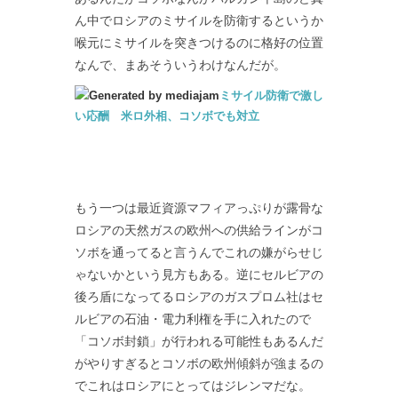
ん中でロシアのミサイルを防衛するというか
喉元にミサイルを突きつけるのに格好の位置
なんで、まあそういうわけなんだが。
ミサイル防衛で激し
い応酬 米ロ外相、コソボでも対立
もう一つは最近資源マフィアっぷりが露骨な
ロシアの天然ガスの欧州への供給ラインがコ
ソボを通ってると言うんでこれの嫌がらせじ
ゃないかという見方もある。逆にセルビアの
後ろ盾になってるロシアのガスプロム社はセ
ルビアの石油・電力利権を手に入れたので
「コソボ封鎖」が行われる可能性もあるんだ
がやりすぎるとコソボの欧州傾斜が強まるの
でこれはロシアにとってはジレンマだな。