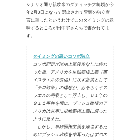
シナリオ通り親欧米のダティッチ大統領が今
年2月3日になって選出されて冒頭の独立宣
言に至ったというわけでこのタイミングの意
味するところが田中宇さんちで書かれてま
す。
タイミングの悪いコソボ独立
コソボ問題が米地上軍侵攻なしに終わ
った後、アメリカを単独覇権主義（英
イスラエルの傀儡）に戻す新策として
「テロ戦争」の構想が、おそらくイス
ラエルの発案として浮上し、０１年の
９１１事件を機に、ブッシュ政権のア
メリカは見事に単独覇権主義に戻った
ように見えた。
しかし、単独覇権主義を推進するた
めにブッシュ政権を牛耳ったはずのネ