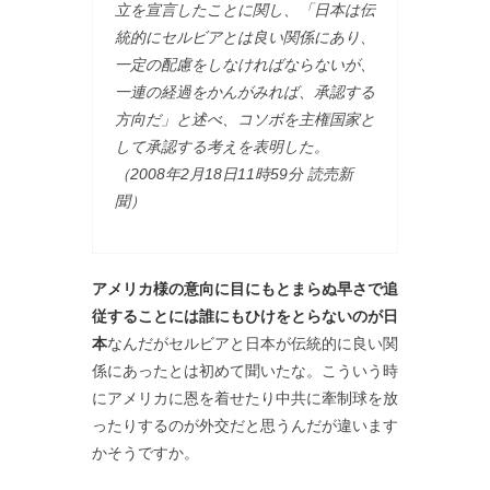
立を宣言したことに関し、「日本は伝
統的にセルビアとは良い関係にあり、
一定の配慮をしなければならないが、
一連の経過をかんがみれば、承認する
方向だ」と述べ、コソボを主権国家と
して承認する考えを表明した。
（2008年2月18日11時59分 読売新
聞）
アメリカ様の意向に目にもとまらぬ早さで追
従することには誰にもひけをとらないのが日
本
なんだがセルビアと日本が伝統的に良い関
係にあったとは初めて聞いたな。こういう時
にアメリカに恩を着せたり中共に牽制球を放
ったりするのが外交だと思うんだが違います
かそうですか。