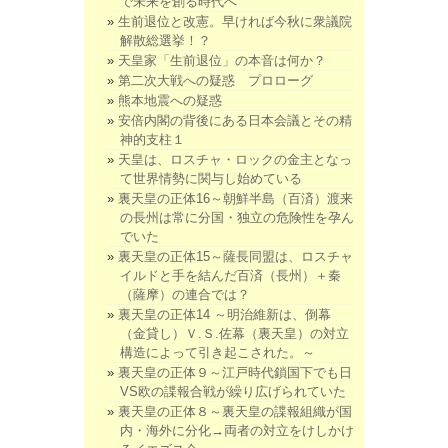
で未来を創る時代へ
生前退位と改憲。早ければ今秋に衆議院
解散総選挙！？
天皇家「生前退位」の本音は何か？
第二次大戦への疑惑 プロローグ
熊本地震への疑惑
安倍内閣の背後にある日本会議とその精
神的支柱１
天皇は、ロスチャ・ロックの金主となっ
て世界情勢に関与し始めている
裏天皇の正体16～朝鮮半島（百済）渡来
の長州は常に分国・独立の危険性を孕ん
でいた
裏天皇の正体15～薩長同盟は、ロスチャ
イルドと手を結んだ百済（長州）＋秦
（薩摩）の連合では？
裏天皇の正体14 ～明治維新は、倒幕
（金貸し）Ｖ.Ｓ.佐幕（裏天皇）の対立
構造によって引き起こされた。～
裏天皇の正体９～江戸時代鎖国下でも日
VS欧の諜報合戦が繰り広げられていた
裏天皇の正体８～裏天皇の諜報組織が国
内・海外に分化→両者の対立をけしかけ