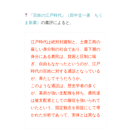
『百姓の江戸時代』（田中圭一著 ちく
ま新書）
の書評によると、
江戸時代は絶対封建制と、士農工商の
厳しい身分制の社会であり、最下層の
身分にある農民は、貧困と圧制に喘
ぎ、自由もなかったというのが、江戸
時代の百姓に対する通説となっている
が、果たしてそうだろうか。
このような通説は、歴史学者の多く
が、幕府が強い支配権を持ち、農民達
は被支配者としての服従を強いられて
いたという、固定観念を前提にして導
かれた分析であって、実体とは異なる