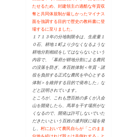
たせるため、封建領主の過酷な年貢収
奪と共同体規制が厳しかったマイナス
面を強調する目的で歴史の教科書に登
場するに至りました。
１７１３年の分地制限令は、生産量１
０石、耕地１町より少なくなるような
耕地分割相続をしてはならないという
内容で、「幕府が耕地分割による農民
の没落を防ぎ、本百姓体制＜年貢・諸
役を負担する正式な農民を中心とする
体制＞を維持する目的で発布した」な
どと説明されています。
ところが、これも惣百姓の多くが入会
山を開発したら、馬草を干す場所がな
くなるので、開発は許可しないでいた
だきたいという百姓の連判状に端を発
し、
村において農民自らが「このまま
分地を続ければ我々は共倒れする」と