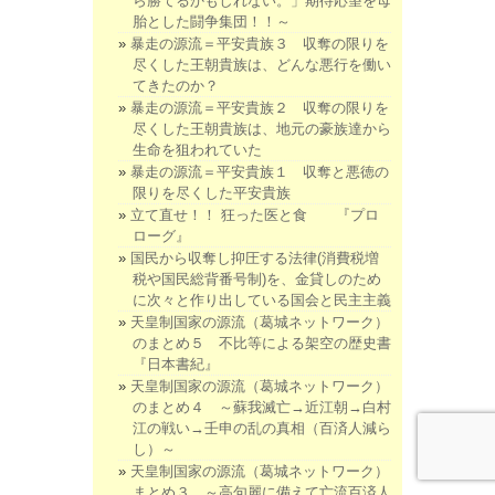
ら勝てるかもしれない。」期待応望を母
胎とした闘争集団！！～
暴走の源流＝平安貴族３ 収奪の限りを
尽くした王朝貴族は、どんな悪行を働い
てきたのか？
暴走の源流＝平安貴族２ 収奪の限りを
尽くした王朝貴族は、地元の豪族達から
生命を狙われていた
暴走の源流＝平安貴族１ 収奪と悪徳の
限りを尽くした平安貴族
立て直せ！！ 狂った医と食 『プロ
ローグ』
国民から収奪し抑圧する法律(消費税増
税や国民総背番号制)を、金貸しのため
に次々と作り出している国会と民主主義
天皇制国家の源流（葛城ネットワーク）
のまとめ５ 不比等による架空の歴史書
『日本書紀』
天皇制国家の源流（葛城ネットワーク）
のまとめ４ ～蘇我滅亡→近江朝→白村
江の戦い→壬申の乱の真相（百済人減ら
し）～
天皇制国家の源流（葛城ネットワーク）
まとめ３ ～高句麗に備えて亡流百済人