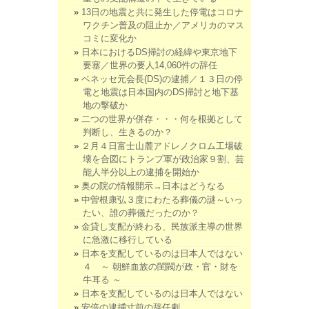
13日の地震と共に発生した停電はコロナ
ワクチン普及の阻止か／アメリカのマス
コミに変化か
日本におけるDS掃討の経緯や東京地下
要塞／世界の要人14,060件の辞任
ベネッセ元会長(DS)の逮捕／１３日の停
電と地震は日本国内のDS掃討と地下基
地の撃破か
二つの世界が併存・・・何を根拠として
判断し、生きるのか？
２月４日富士山麓アドレノクロム工場破
壊を合図にトランプ軍が政治家９割、芸
能人半分以上の逮捕を開始か
奥の院の情報開示→日本はどうなる
中曽根康弘３度にわたる葬儀の謎～いっ
たい、誰の葬儀だったのか？
金貸し支配が終わる、民族派主導の世界
に急激に移行している
日本を支配しているのは日本人ではない
４ ～ 朝鮮血族の閨閥が政・官・財を
牛耳る ～
日本を支配しているのは日本人ではない
安倍の逮捕寸前の辞任劇