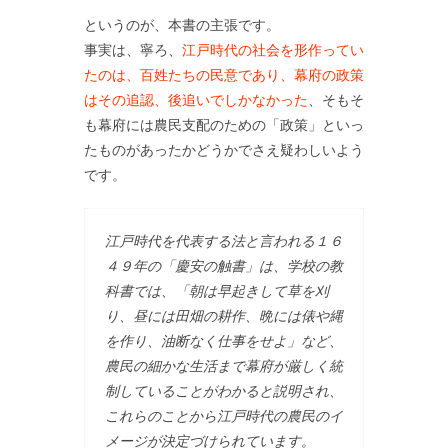
というのが、本書の主張です。
事実は、寧ろ、
江戸時代の社会を形作ってい
たのは、百姓たちの民意であり、幕府の政策
はその追認、後追いでしかなかった
、そもそ
も幕府には農民支配のための「政策」といっ
たものがあったかどうかでさえ疑わしいよう
です。
江戸時代を代表する法と言われる１６
４９年の「慶安の触書」は、学校の教
科書では、「朝は早起きして草を刈
り、昼には田畑の耕作、晩には俵や縄
を作り、油断なく仕事をせよ」など、
農民の細かな生活まで幕府が厳しく統
制していることがわかると説明され、
これらのことから江戸時代の農民のイ
メージが決定づけられています。