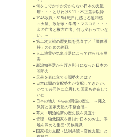
何をしでかすか分からない日本の支配
層・・・とりわけ3.11・不正選挙以降
1945敗戦・815終戦日に感じる違和感
～天皇、政治家・学者・マスコミ・・・
金の亡者と権力亡者、何も変わっていな
い。～
第二次大戦の歴史観を見直す／「國体護
持」のための終戦
人工地震や気象兵器によって作られる災
害
新潟知事選から浮き彫りになった日本の
闇勢力
天皇を表に立てる闇勢力とは？
日本は闇の支配勢力が支配してきたが、
かつて共同体に立脚した国家も存在して
いた
日本の地方･中央の関係の歴史 ～縄文
気質と国家支配の不整合感～
幕末・明治維新の歴史観を見直す
管理・独裁国家を目指す日本のお上、乖
離を深める集団･民族意識
国家権力支配（法制共認＋官僚支配）と
突破口