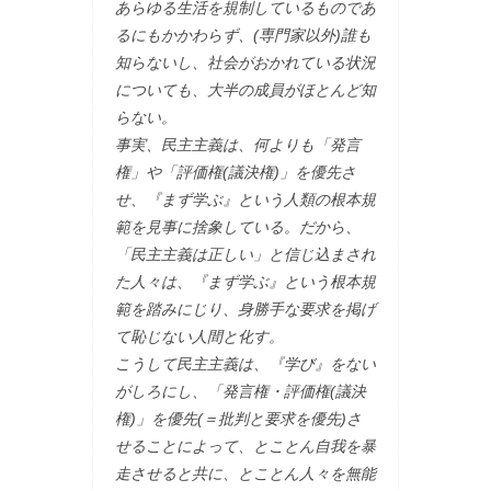
あらゆる生活を規制しているものであ
るにもかかわらず、(専門家以外)誰も
知らないし、社会がおかれている状況
についても、大半の成員がほとんど知
らない。
事実、民主主義は、何よりも「発言
権」や「評価権(議決権)」を優先さ
せ、『まず学ぶ』という人類の根本規
範を見事に捨象している。だから、
「民主主義は正しい」と信じ込まされ
た人々は、『まず学ぶ』という根本規
範を踏みにじり、身勝手な要求を掲げ
て恥じない人間と化す。
こうして民主主義は、『学び』をない
がしろにし、「発言権・評価権(議決
権)」を優先(＝批判と要求を優先)さ
せることによって、とことん自我を暴
走させると共に、とことん人々を無能