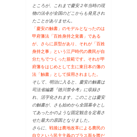
ところが、これまで慶安２年当時の現
物の法令が全国のどこからも発見され
たことがありません。
「慶安の触書」のモデルとなったのは
甲府藩法「百姓身持之覚書」である
が、さらに原型があり、それが「百姓
身持之事」という江戸時代の農民が自
分たちでつくった規範です。それが甲
府藩をはじめとして主に東日本の藩の
法「触書」として採用されました。
そして、明治に入ると、慶安の触書は
司法省編纂『徳川禁令考』に収録さ
れ、活字化されます。このことは慶安
の触書が、さも始めから全国幕令とし
てあったかのような固定観念を定着さ
せた最大の原因となりました。
さらに、
戦後は農地改革による農民の
自立という民主主義のプラス面を際だ