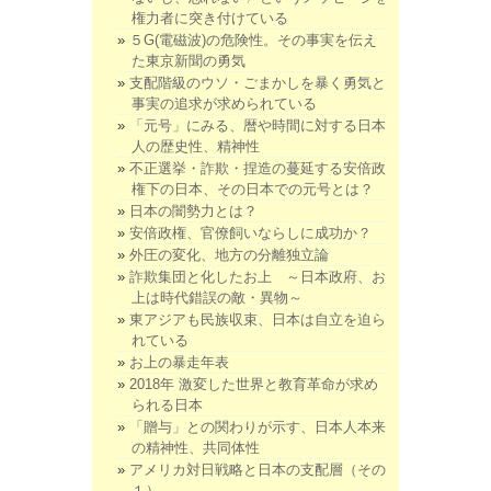
権力者に突き付けている
５G(電磁波)の危険性。その事実を伝え
た東京新聞の勇気
支配階級のウソ・ごまかしを暴く勇気と
事実の追求が求められている
「元号」にみる、暦や時間に対する日本
人の歴史性、精神性
不正選挙・詐欺・捏造の蔓延する安倍政
権下の日本、その日本での元号とは？
日本の闇勢力とは？
安倍政権、官僚飼いならしに成功か？
外圧の変化、地方の分離独立論
詐欺集団と化したお上 ～日本政府、お
上は時代錯誤の敵・異物～
東アジアも民族収束、日本は自立を迫ら
れている
お上の暴走年表
2018年 激変した世界と教育革命が求め
られる日本
「贈与」との関わりが示す、日本人本来
の精神性、共同体性
アメリカ対日戦略と日本の支配層（その
１）