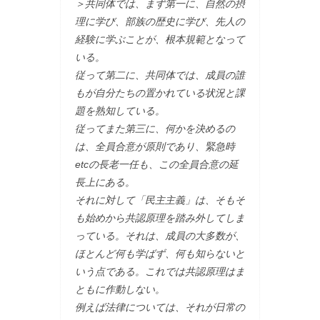
＞共同体では、まず第一に、自然の摂
理に学び、部族の歴史に学び、先人の
経験に学ぶことが、根本規範となって
いる。
従って第二に、共同体では、成員の誰
もが自分たちの置かれている状況と課
題を熟知している。
従ってまた第三に、何かを決めるの
は、全員合意が原則であり、緊急時
etcの長老一任も、この全員合意の延
長上にある。
それに対して「民主主義」は、そもそ
も始めから共認原理を踏み外してしま
っている。それは、成員の大多数が、
ほとんど何も学ばず、何も知らないと
いう点である。これでは共認原理はま
ともに作動しない。
例えば法律については、それが日常の