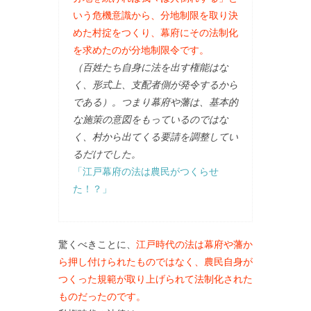
いう危機意識から、分地制限を取り決
めた村掟をつくり、幕府にその法制化
を求めたのが分地制限令です。
（百姓たち自身に法を出す権能はな
く、形式上、支配者側が発令するから
である）。つまり幕府や藩は、基本的
な施策の意図をもっているのではな
く、村から出てくる要請を調整してい
るだけでした。
「江戸幕府の法は農民がつくらせ
た！？」
驚くべきことに、
江戸時代の法は幕府や藩か
ら押し付けられたものではなく、農民自身が
つくった規範が取り上げられて法制化された
ものだったのです。