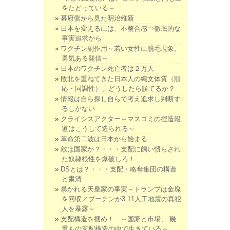
をたどっている～
幕府側から見た明治維新
日本を変えるには、不整合感⇒徹底的な
事実追求から
ワクチン副作用～若い女性に脱毛現象。
勇気ある発信～
日本のワクチン死亡者は２万人
敗北を重ねてきた日本人の縄文体質（順
応・同調性）、どうしたら勝てるか？
情報は自ら探し自らで考え追求し判断す
るしかない
クライシスアクター～マスコミの捏造報
道はこうして造られる～
革命第二波は日本から始まる
敵は国家か？・・・支配に飼い慣らされ
た奴隷根性を爆破しろ！
DSとは？・・・支配・略奪集団の構造
と粛清
暴かれる天皇家の事実～トランプは金塊
を回収／プーチンが3.11人工地震の真犯
人を暴露～
支配構造を掴め！ ～国家と市場、 幾
重もの支配構造の中で生きている～