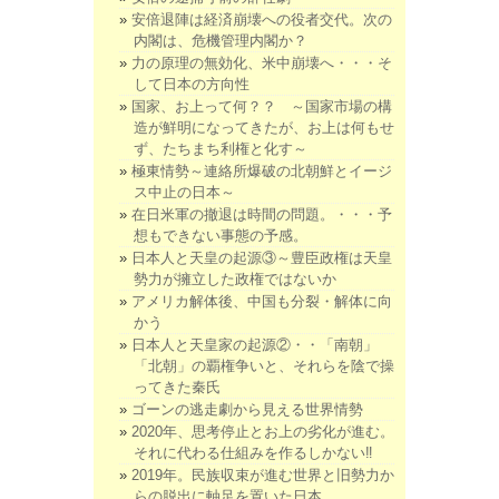
安倍退陣は経済崩壊への役者交代。次の
内閣は、危機管理内閣か？
力の原理の無効化、米中崩壊へ・・・そ
して日本の方向性
国家、お上って何？？ ～国家市場の構
造が鮮明になってきたが、お上は何もせ
ず、たちまち利権と化す～
極東情勢～連絡所爆破の北朝鮮とイージ
ス中止の日本～
在日米軍の撤退は時間の問題。・・・予
想もできない事態の予感。
日本人と天皇の起源③～豊臣政権は天皇
勢力が擁立した政権ではないか
アメリカ解体後、中国も分裂・解体に向
かう
日本人と天皇家の起源②・・「南朝」
「北朝」の覇権争いと、それらを陰で操
ってきた秦氏
ゴーンの逃走劇から見える世界情勢
2020年、思考停止とお上の劣化が進む。
それに代わる仕組みを作るしかない‼
2019年。民族収束が進む世界と旧勢力か
らの脱出に軸足を置いた日本