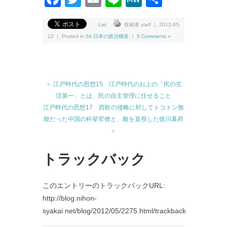
有
List
投稿者 staff ｜ 2012-05-
22 ｜ Posted in
04.日本の政治構造
｜
5 Comments »
＜ 江戸時代の思想15 江戸時代のお上の「民の生
活第一」とは、民の自主管理に任せること
江戸時代の思想17 西欧の侵略に対してトコトン無
能だった中国の科挙官僚と、敵を直視した徳川幕府
＞
トラックバック
このエントリーのトラックバックURL:
http://blog.nihon-
syakai.net/blog/2012/05/2275.html/trackback