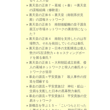
るイエズス会
裏天皇の正体７～葛城（＋秦）⇒裏天皇
の諜報組織（修験道）
裏天皇の正体６～裏天皇（南朝系伏見
殿）の諜報ネットワーク
裏天皇の正体５ 南朝後醍醐の皇子護良
親王が市場ネットワークの裏首領になっ
た？
裏天皇の正体４ 南朝を支持したのは市
場勢力。それを統括していたのは秦氏
裏天皇の正体２～日本の支配構造は倭人
勢力VS百済勢力＋キャスティングボー
ドを握る秦氏？
裏天皇の正体１～大和朝廷成立前夜、倭
人の葛城ネットワークと韓人の秦氏ネッ
トワークが並存
暴走の源流＝平安貴族７ 殺人事件の捏
造を隠蔽する
暴走の源流＝平安貴族12 神社・鉱山・
交易を支配した日本の黒幕勢力秦氏
暴走の源流＝平安貴族11 平安貴族の交
易ネットワーク
新概念を学ぶ１５～「こいつらとだった