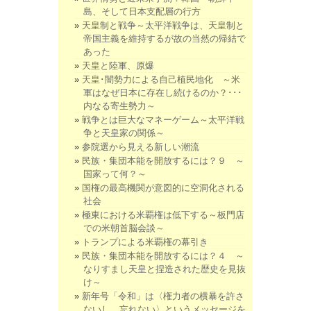
島、そして日本支配層の行方
天皇制と戦争～太平洋戦争は、天皇制と
帝国主義を維持するが故の当然の帰結で
あった
天皇と陸軍、原爆
天皇･闇勢力による自己植民地化 ～米
軍はなぜ日本に存在し続けるのか？･･･
内なる寄生勢力～
戦争とは巨大なマネーゲーム～太平洋戦
争と天皇家の関係～
参院選から見える新しい潮流
民族・集団本能を開放するには？９ ～
国家って何？～
国権の最高機関が意図的に空洞化される
社会
極東における米覇権は低下する～板門店
での米朝首脳会談～
トランプによる米覇権の幕引き
民族・集団本能を開放するには？４ ～
なりすまし天皇と捏造された歴史を見抜
け～
新年号「令和」は〈権力者の横暴を許さ
ないし、忘れない〉というメッセージを