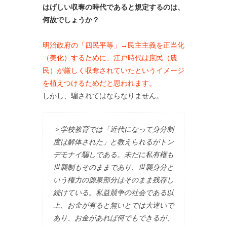
はげしい収奪の時代であると規定するのは、
何故でしょうか？
明治政府の「四民平等」→民主主義を正当化
（美化）するために、江戸時代は庶民（農
民）が厳しく収奪されていたというイメージ
を植えつけるためだと思われます。
しかし、騙されてはならなりません。
＞学校教育では「近代になって身分制
度は解体された」と教えられるがトン
デモナイ騙しである。未だに私有権も
世襲制もそのままであり、世襲身分と
いう権力の源泉部分はそのまま残存し
続けている。私益競争の社会である以
上、お金が有ると無いとでは大違いで
あり、お金があれば何でもできるが、