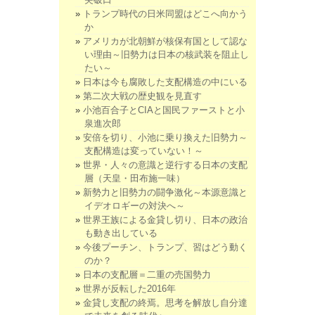
トランプ時代の日米同盟はどこへ向かう
か
アメリカが北朝鮮が核保有国として認な
い理由～旧勢力は日本の核武装を阻止し
たい～
日本は今も腐敗した支配構造の中にいる
第二次大戦の歴史観を見直す
小池百合子とCIAと国民ファーストと小
泉進次郎
安倍を切り、小池に乗り換えた旧勢力～
支配構造は変っていない！～
世界・人々の意識と逆行する日本の支配
層（天皇・田布施一味）
新勢力と旧勢力の闘争激化～本源意識と
イデオロギーの対決へ～
世界王族による金貸し切り、日本の政治
も動き出している
今後プーチン、トランプ、習はどう動く
のか？
日本の支配層＝二重の売国勢力
世界が反転した2016年
金貸し支配の終焉。思考を解放し自分達