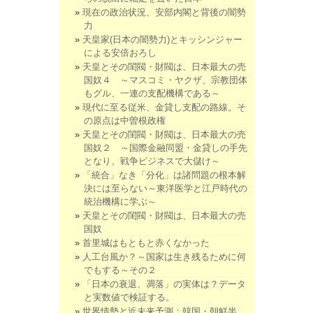
現在の政治状況、安部内閣と背後の闇勢
力
天皇家(日本の闇勢力)とキッシンジャー
による安倍おろし
天皇とその閨閥・財閥は、日本最大の売
国奴４ ～マスコミ・ヤクザ、宗教団体
もグル、一連の支配機構である～
現代に至る従米、金貸し支配の路線。そ
の原点は中曽根政権
天皇とその閨閥・財閥は、日本最大の売
国奴２ ～国際金融同盟・金貸しの手先
となり、戦争ビジネスで大儲け～
「統合」なき「分化」は諸問題の根本解
決には至らない～東洋医学と江戸時代の
統治機構に学ぶ～
天皇とその閨閥・財閥は、日本最大の売
国奴
首里城はもともと赤くなかった
人工台風か？～国家は生き残るために何
でもする～その２
「日本の衰退、凋落」の実体は？データ
と実数値で検証する。
世界情勢と近未来予測：韓国・朝鮮半