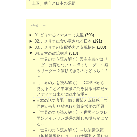
上国）動向と日本の課題
Categories
►
01.どうする？マスコミ支配
(798)
►
02.アメリカに食い尽される日本
(191)
►
03.アメリカの支配勢力と支配構造
(260)
▼
04.日本の政治構造
(313)
【世界の力を読み解く】民主主義ではリ
ーダーは育たない！～導くリーダー？窺
うリーダー？信頼できるのはどっち！？
～
【世界の力を読み解く】～COP26から
見えること／中露派に舵を切る日本だが
メディアは未だに欧米偏重～
日本の活力衰退、働く展望と幸福感、共
同体から切り離された賃金労働の問題
【世界の力を読み解く】～世界インフレ
開始／インフレ誘導の騙しも明らかにな
る～
【世界の力を読み解く】～脱炭素政策
（地球温暖化）は、コロナ騒動と同じ道