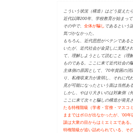
こういう状況（構造）はどう捉えた
近代以降200年、学校教育が始まって
その中で、
全体が騙し
であるという
気づかなかった。
もちろん、近代思想がペテンである
いたが、近代社会が金貸しに支配さ
て、理解しようとして読むこと（理
ものである。ここに来て近代社会の
主体側の原因として、’70年貧困の
り、私権収束力が衰弱し、それに代
見が可能になったという面は当然あ
しかし、やはり大きいのは対象側（
ここに来て次々と騙しの構造が発見
たる特権階級（学者・官僚・マスコ
ままではボロが出なかったが、’00年
謀は大衆の目からはミエミエである
特権階級が追い詰められている、そ