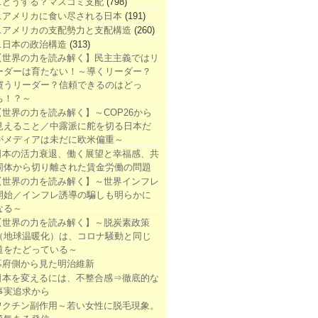
1.どうする？マスコミ支配
(798)
2.アメリカに食い尽される日本
(191)
3.アメリカの支配勢力と支配構造
(260)
4.日本の政治構造
(313)
【世界の力を読み解く】民主主義ではリ
ーダーは育たない！～導くリーダー？
窺うリーダー？信頼できるのはどっ
ち！？～
【世界の力を読み解く】～COP26から
見えること／中露派に舵を切る日本だ
がメディアは未だに欧米偏重～
日本の活力衰退、働く展望と幸福感、共
同体から切り離された賃金労働の問題
【世界の力を読み解く】～世界インフレ
開始／インフレ誘導の騙しも明らかに
なる～
【世界の力を読み解く】～脱炭素政策
（地球温暖化）は、コロナ騒動と同じ
道をたどっている～
幕府側から見た明治維新
日本を変えるには、不整合感⇒徹底的な
事実追求から
ワクチン副作用～若い女性に脱毛現象。