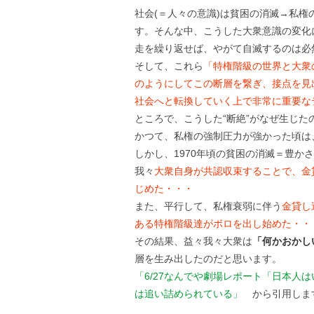
社会(＝人々の意識)は貧困の消滅→私
す。そんな中、こうした大衆意識の変化
走を繰り返せば、やがて自滅するのは必
そして、これら
「特権階級の世界と大衆
のようにしてこの断層を繋ぎ、接点を見
社会へと転換していく上で非常に重要な
ところで、こうした“断絶”がなぜ生じた
かつて、私権の強制圧力が強かった頃は
しかし、1970年頃の貧困の消滅＝豊か
我々
大衆自身が共認収束することで、金
じめた・・・
また、平行して、私権衰弱に伴う
金貸し
ある特権階級達がボロを出し始めた・・
その結果、益々我々大衆は
「何かおかし
層を生み出したのだと思います。
「6/27なんでや劇場レポート「日本人
は追い詰められている」
から引用しま