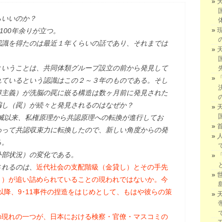
らいいのか？
100年余りが立つ。
認識を得たのは最近１年くらいの話であり、それまでは
ということは、共同体類グループ設立の前から発見して
れているという認識はこの２～３年のものである。そし
解主義）が洗脳の罠に嵌る構造は数ヶ月前に発見された
騙し（罠）が続々と発見されるのはなぜか？
消滅以来、私権原理から共認原理への転換が進行してお
わって共認収束力に転換したので、新しい角度からの発
る。
外部状況）の変化である。
されるのは、
近代社会の支配階級（金貸し）とその手先
ミ）が追い詰められていることの現われではないか。今
以降、9･11事件の捏造をはじめとして、もはや彼らの策
。
の現れの一つが、日本における検察・官僚・マスコミの