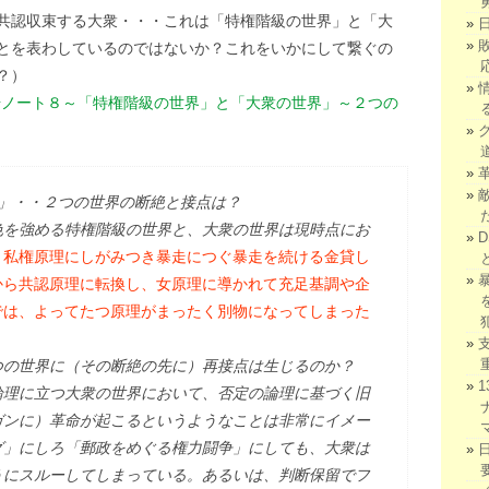
共認収束する大衆・・・これは「特権階級の世界」と「大
とを表わしているのではないか？これをいかにして繋ぐの
？）
劇場ノート８～「特権階級の世界」と「大衆の世界」～２つの
」・・２つの世界の断絶と接点は？
色を強める特権階級の世界と、大衆の世界は現時点にお
、
私権原理にしがみつき暴走につぐ暴走を続ける金貸し
から共認原理に転換し、女原理に導かれて充足基調や企
では、よってたつ原理がまったく別物になってしまった
つの世界に（その断絶の先に）再接点は生じるのか？
論理に立つ大衆の世界において、否定の論理に基づく旧
ガンに）革命が起こるというようなことは非常にイメー
グ」にしろ「郵政をめぐる権力闘争」にしても、大衆は
うにスルーしてしまっている。あるいは、判断保留でフ