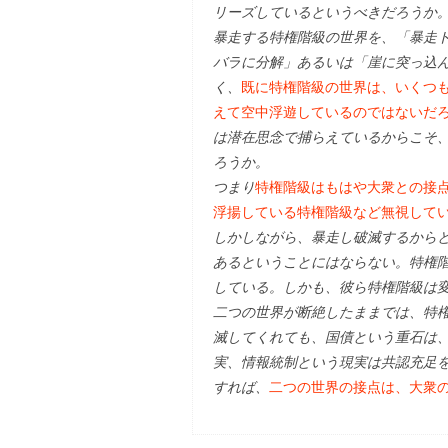
リーズしているというべきだろうか
暴走する特権階級の世界を、「暴走
バラに分解」あるいは「崖に突っ込
く、
既に特権階級の世界は、いくつ
えて空中浮遊しているのではないだ
は潜在思念で捕らえているからこそ
ろうか。
つまり
特権階級はもはや大衆との接
浮揚している特権階級など無視して
しかしながら、暴走し破滅するから
あるということにはならない。特権
している。しかも、彼ら特権階級は
二つの世界が断絶したままでは、特
滅してくれても、国債という重石は
実、情報統制という現実は共認充足
すれば、
二つの世界の接点は、大衆