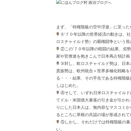
まず、「特権階級の空中浮遊」に至った
①’７０年以降の世界経済の動きは、
ロスチャイルド勢）の覇権闘争という視
②この’７０年以降の暗闘の結果、劣
家や官僚達を抱きこんで日本再占領計画
③対し、欧ロスチャイルド勢は、日本
貴族勢は、欧州統合＋世界多極化戦略を
る・・・結果、その手先である特権階級
しはじめた。
④そして、いずれ日米ロスチャイルド
てドル・米国債大暴落の引き金が引かれ
りにした日本人は、無内容なマスコミか
るところに草根の共認の場が形成されて
⑤しかし、それだけでは特権階級の暴
い。