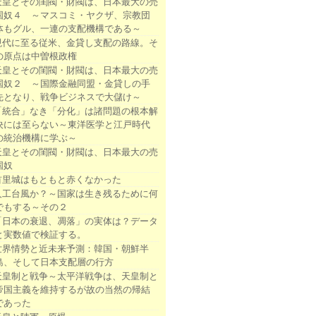
天皇とその閨閥・財閥は、日本最大の売
国奴４ ～マスコミ・ヤクザ、宗教団
体もグル、一連の支配機構である～
現代に至る従米、金貸し支配の路線。そ
の原点は中曽根政権
天皇とその閨閥・財閥は、日本最大の売
国奴２ ～国際金融同盟・金貸しの手
先となり、戦争ビジネスで大儲け～
「統合」なき「分化」は諸問題の根本解
決には至らない～東洋医学と江戸時代
の統治機構に学ぶ～
天皇とその閨閥・財閥は、日本最大の売
国奴
首里城はもともと赤くなかった
人工台風か？～国家は生き残るために何
でもする～その２
「日本の衰退、凋落」の実体は？データ
と実数値で検証する。
世界情勢と近未来予測：韓国・朝鮮半
島、そして日本支配層の行方
天皇制と戦争～太平洋戦争は、天皇制と
帝国主義を維持するが故の当然の帰結
であった