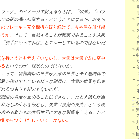
。
トラック」のイメージで捉えるならば、「破滅」「バラ
んで奈落の底へ転落する」ということになるが、おそら
ものブレーキ＝安全機構を破り続けて、今や崖を飛び越
ろうか。
そして、自滅することが確実であることを大衆
、「勝手にやってれば」とスルーしているのではないだ
点を持とうとも考えていないし、大衆は大衆で既に空中
いる
というのが、現状なのではないか。
といって、特権階級の世界が大衆の世界と全く無関係で
階級が作り出している様々な制度は、大衆の世界を拘束
変わるつもりも能力もないのだ。
権階級の暴走を止めることはできない。たとえ彼らが自
、私たちの生活を蝕むし、失業（役割の喪失）という現
を求める私たちの共認世界に大きな影響を与える。だと
の側からつくりだしていくしかない。