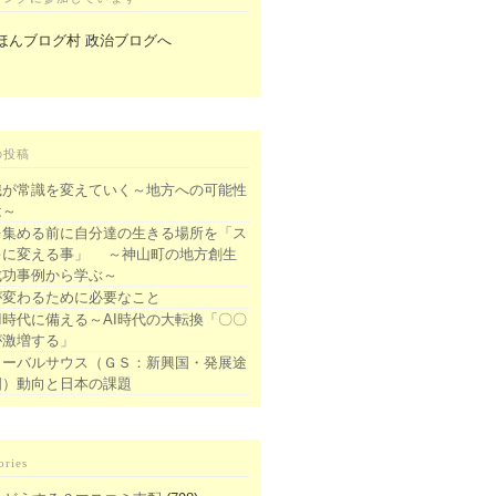
の投稿
識が常識を変えていく～地方への可能性
は～
を集める前に自分達の生きる場所を「ス
キに変える事」 ～神山町の地方創生
成功事例から学ぶ～
が変わるために必要なこと
I時代に備える～AI時代の大転換「〇〇
が激増する」
ローバルサウス（ＧＳ：新興国・発展途
国）動向と日本の課題
ories