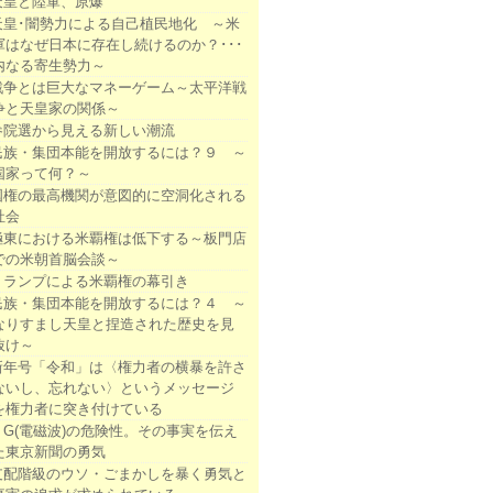
天皇と陸軍、原爆
天皇･闇勢力による自己植民地化 ～米
軍はなぜ日本に存在し続けるのか？･･･
内なる寄生勢力～
戦争とは巨大なマネーゲーム～太平洋戦
争と天皇家の関係～
参院選から見える新しい潮流
民族・集団本能を開放するには？９ ～
国家って何？～
国権の最高機関が意図的に空洞化される
社会
極東における米覇権は低下する～板門店
での米朝首脳会談～
トランプによる米覇権の幕引き
民族・集団本能を開放するには？４ ～
なりすまし天皇と捏造された歴史を見
抜け～
新年号「令和」は〈権力者の横暴を許さ
ないし、忘れない〉というメッセージ
を権力者に突き付けている
５G(電磁波)の危険性。その事実を伝え
た東京新聞の勇気
支配階級のウソ・ごまかしを暴く勇気と