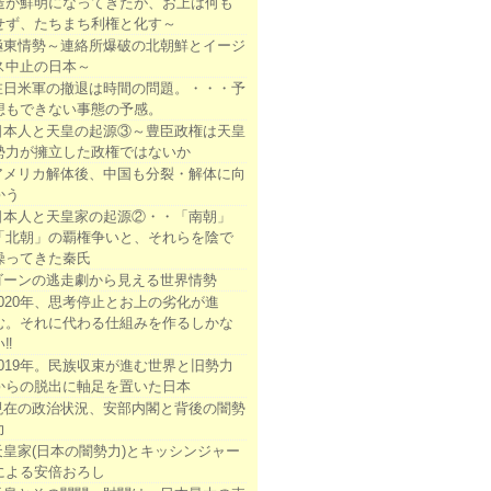
造が鮮明になってきたが、お上は何も
せず、たちまち利権と化す～
極東情勢～連絡所爆破の北朝鮮とイージ
ス中止の日本～
在日米軍の撤退は時間の問題。・・・予
想もできない事態の予感。
日本人と天皇の起源③～豊臣政権は天皇
勢力が擁立した政権ではないか
アメリカ解体後、中国も分裂・解体に向
かう
日本人と天皇家の起源②・・「南朝」
「北朝」の覇権争いと、それらを陰で
操ってきた秦氏
ゴーンの逃走劇から見える世界情勢
2020年、思考停止とお上の劣化が進
む。それに代わる仕組みを作るしかな
い‼
2019年。民族収束が進む世界と旧勢力
からの脱出に軸足を置いた日本
現在の政治状況、安部内閣と背後の闇勢
力
天皇家(日本の闇勢力)とキッシンジャー
による安倍おろし