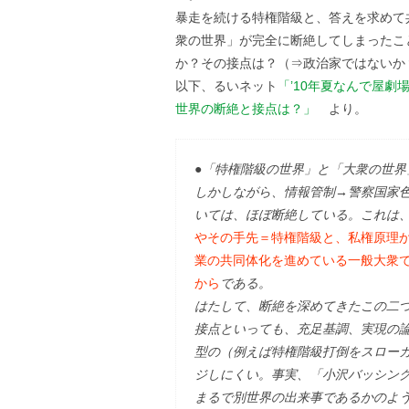
暴走を続ける特権階級と、答えを求めて
衆の世界」が完全に断絶してしまったこ
か？その接点は？（⇒政治家ではないか
以下、るいネット
「’10年夏なんで屋
世界の断絶と接点は？」
より。
●「特権階級の世界」と「大衆の世界
しかしながら、情報管制→警察国家
いては、ほぼ断絶している。これは
やその手先＝特権階級と、私権原理
業の共同体化を進めている一般大衆
から
である。
はたして、断絶を深めてきたこの二
接点といっても、充足基調、実現の
型の（例えば特権階級打倒をスロー
ジしにくい。事実、「小沢バッシン
まるで別世界の出来事であるかのよ