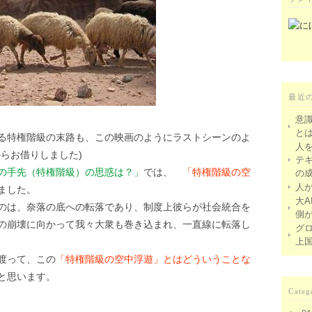
最近
意
と
る特権階級の末路も、この映画のようにラストシーンのよ
人
からお借りしました)
テ
の手先（特権階級）の思惑は？」
では、
「特権階級の空
の
人
ました。
大A
のは、奈落の底への転落であり、制度上彼らが社会統合を
側
の崩壊に向かって我々大衆も巻き込まれ、一直線に転落し
グ
上
渡って、この
「特権階級の空中浮遊」とはどういうことな
と思います。
Categ