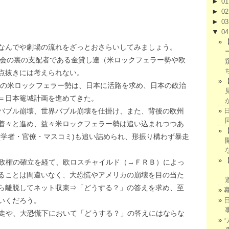
►
0
►
0
►
0
▼
0
なんでや劇場の流れをざっとおさらいしてみましょう。
社会の裏の支配者である金貸し達（米ロックフェラー勢や欧
点抜きには考えられない。
勢の米ロックフェラー勢は、日本に活路を求め、日本の政治
＝日本篭城計画を進めてきた。
バブル崩壊、世界バブル崩壊を仕掛け、また、背後の欧州
着々と進め、益々米ロックフェラー勢は追い込まれつつあ
(学者・官僚・マスコミ)も追い詰められ、形振り構わず暴走
政権の確立を経て、欧ロスチャイルド（→ＦＲＢ）によっ
ることは間違いなく、大恐慌やアメリカの崩壊を目の当た
ら離脱してネット収束⇒「どうする？」の答えを求め、至
いくだろう。
走や、大恐慌下において「どうする？」の答えにはならな