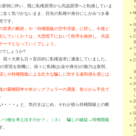
権の衰弱に伴い、既に私権原理から共認原理へと転換していま
に全く気づかないまま、目先の私権や身分にしがみつき暴
然です。
の世界の断絶」や「特権階級の空中浮遊」に対し、今後ど
出していくか？は、大恐慌下において秩序を維持し、共認
テーマとなっていくでしょう。
のでしょうか?
、我々大衆も日々盲目的に私権追求に邁進していました。
さの実現を契機に、徐々に私権(お金や身分)の魅力は衰弱、
貸しや特権階級による壮大な騙しに対する違和感を感じは
達の覇権闘争や米ロックフェラーの凋落、焦りから手先で
・
い・・・」
と、気付きはじめ、それが彼ら特権階級との断
はいつ物を考え出すのか？」（３） 騙しの破綻→特権階級
す。