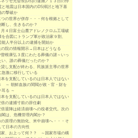
ベネッセ元会長(DS)の逮捕／１３日の停
電と地震は日本国内のDS掃討と地下基
地の撃破か
二つの世界が併存・・・何を根拠として
判断し、生きるのか？
２月４日富士山麓アドレノクロム工場破
壊を合図にトランプ軍が政治家９割、
芸能人半分以上の逮捕を開始か
奥の院の情報開示→日本はどうなる
中曽根康弘３度にわたる葬儀の謎～いっ
たい、誰の葬儀だったのか？
金貸し支配が終わる、民族派主導の世界
に急激に移行している
日本を支配しているのは日本人ではない
４ ～ 朝鮮血族の閨閥が政・官・財を
牛耳る ～
日本を支配しているのは日本人ではない
安倍の逮捕寸前の辞任劇
安倍退陣は経済崩壊への役者交代。次の
内閣は、危機管理内閣か？
力の原理の無効化、米中崩壊へ・・・そ
して日本の方向性
国家、お上って何？？ ～国家市場の構