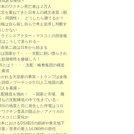
勇気ある発信～
日本のワクチン死亡者は２万人
敗北を重ねてきた日本人の縄文体質（順
応・同調性）、どうしたら勝てるか？
情報は自ら探し自らで考え追求し判断す
るしかない
クライシスアクター～マスコミの捏造報
道はこうして造られる～
革命第二波は日本から始まる
敵は国家か？・・・支配に飼い慣らされ
た奴隷根性を爆破しろ！
DSとは？・・・支配・略奪集団の構造
と粛清
暴かれる天皇家の事実～トランプは金塊
を回収／プーチンが3.11人工地震の真
犯人を暴露～
支配構造を掴め！ ～国家と市場、 幾
重もの支配構造の中で生きている～
13日の地震と共に発生した停電はコロ
ナワクチン普及の阻止か／アメリカの
マスコミに変化か
日本におけるDS掃討の経緯や東京地下
要塞／世界の要人14,060件の辞任