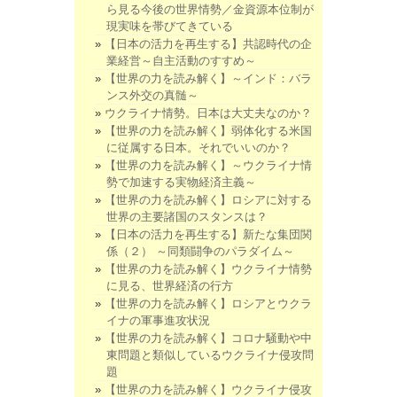
ら見る今後の世界情勢／金資源本位制が
現実味を帯びてきている
【日本の活力を再生する】共認時代の企
業経営～自主活動のすすめ～
【世界の力を読み解く】～インド：バラ
ンス外交の真髄～
ウクライナ情勢。日本は大丈夫なのか？
【世界の力を読み解く】弱体化する米国
に従属する日本。それでいいのか？
【世界の力を読み解く】～ウクライナ情
勢で加速する実物経済主義～
【世界の力を読み解く】ロシアに対する
世界の主要諸国のスタンスは？
【日本の活力を再生する】新たな集団関
係（２） ～同類闘争のパラダイム～
【世界の力を読み解く】ウクライナ情勢
に見る、世界経済の行方
【世界の力を読み解く】ロシアとウクラ
イナの軍事進攻状況
【世界の力を読み解く】コロナ騒動や中
東問題と類似しているウクライナ侵攻問
題
【世界の力を読み解く】ウクライナ侵攻