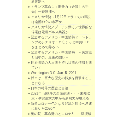
新体制へ
トランプ革命１：旧勢力（金貸しの手
先）一斉逮捕へ
アメリカ情勢～1月12日アラモでの演説
は南部独立の布石か～
アメリカ情勢／プーチン動く／世界的な
停電は電磁パルス兵器か
緊迫するアメリカ・中国情勢２ 〜トラ
ンプのシナリオ：ロ〇チャと中共CCP
をまとめて葬る 〜
緊迫するアメリカ・中国情勢 ～民族派
と旧勢力、最後の闘い～
世界情勢の大局観を持ち目前の情勢を観
ていく
Washington D.C. Jan. 5. 2021.
我々は、巨大な歴史の転換を目撃するこ
とになる
日本の村落の歴史と自治
2021年 旧秩序の全面崩壊・・・未知収
束・事実追求の中から新勢力が現れる
新型コロナ一色となり混乱と転換へ急速
に動いた2020年
奥の院、革命勢力とコロナ8 ～ 環境破