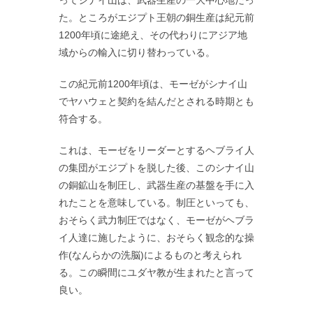
た。ところがエジプト王朝の銅生産は紀元前
1200年頃に途絶え、その代わりにアジア地
域からの輸入に切り替わっている。
この紀元前1200年頃は、モーゼがシナイ山
でヤハウェと契約を結んだとされる時期とも
符合する。
これは、モーゼをリーダーとするヘブライ人
の集団がエジプトを脱した後、このシナイ山
の銅鉱山を制圧し、武器生産の基盤を手に入
れたことを意味している。制圧といっても、
おそらく武力制圧ではなく、モーゼがヘブラ
イ人達に施したように、おそらく観念的な操
作(なんらかの洗脳)によるものと考えられ
る。この瞬間にユダヤ教が生まれたと言って
良い。