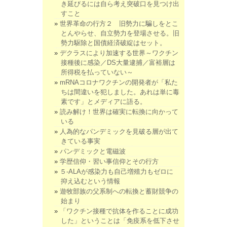
き延びるには自ら考え突破口を見つけ出
すこと
世界革命の行方２ 旧勢力に騙しをとこ
とんやらせ、自立勢力を登場させる。旧
勢力駆除と国債経済破綻はセット。
デクラスにより加速する世界～ワクチン
接種後に感染／DS大量逮捕／富裕層は
所得税を払っていない～
mRNAコロナワクチンの開発者が「私た
ちは間違いを犯しました。あれは単に毒
素です」とメディアに語る。
読み解け！世界は確実に転換に向かって
いる
人為的なパンデミックを見破る層が出て
きている事実
パンデミックと電磁波
学歴信仰・習い事信仰とその行方
５-ALAが感染力も自己増殖力もゼロに
抑え込むという情報
遊牧部族の父系制への転換と蓄財競争の
始まり
「ワクチン接種で抗体を作ることに成功
した」ということは「免疫系を低下させ