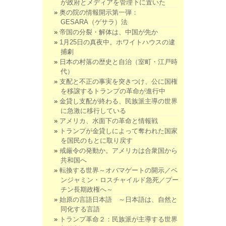
が政府とメディアを管理下に置いた
奥の院の情報開示第一弾：
GESARA（ゲサラ）法
帝国の分裂・解体は、中国が先か
1月25日の真夜中。ホワイトハウスの逮
捕劇
日本の村落の歴史と自治（室町・江戸時
代）
支配と不正の事実を突きつけ、公に国権
を移譲するトランプの革命が進行中
金貸し支配が終わる、民族派主導の世界
に急激に移行している
アメリカ、水面下の革命と情報戦
トランプが金貸しによって奪われた国家
を国民のもとに取り戻す
戒厳令の発動か。アメリカは合衆国から
共和国へ
転換する世界～オバマゲートの開示／ベ
ンジャミン・ロスチャイルド急死／プー
チン長期政権へ～
始原の言語日本語 ～日本語は、自然と
同化する言語
トランプ革命２：民族派が主導する世界