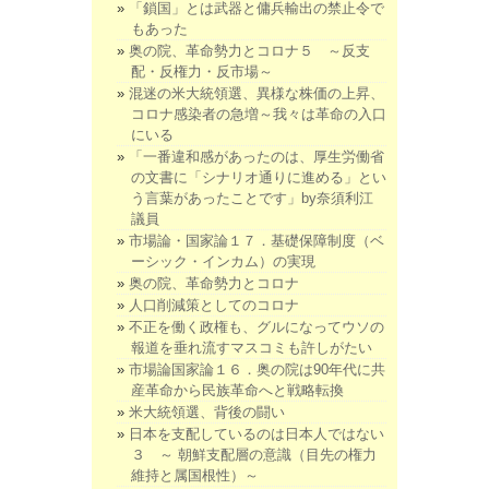
「鎖国」とは武器と傭兵輸出の禁止令で
もあった
奥の院、革命勢力とコロナ５ ～反支
配・反権力・反市場～
混迷の米大統領選、異様な株価の上昇、
コロナ感染者の急増～我々は革命の入口
にいる
「一番違和感があったのは、厚生労働省
の文書に「シナリオ通りに進める」とい
う言葉があったことです」by奈須利江
議員
市場論・国家論１７．基礎保障制度（ベ
ーシック・インカム）の実現
奥の院、革命勢力とコロナ
人口削減策としてのコロナ
不正を働く政権も、グルになってウソの
報道を垂れ流すマスコミも許しがたい
市場論国家論１６．奥の院は90年代に共
産革命から民族革命へと戦略転換
米大統領選、背後の闘い
日本を支配しているのは日本人ではない
３ ～ 朝鮮支配層の意識（目先の権力
維持と属国根性）～