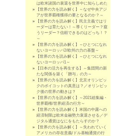
は欧米諸国の衰退を世界中に知らしめた
【世界の力を読み解く】～なぜ中央アジ
アが世界覇権獲得の要となるのか？～
【世界の力を読み解く】民主主義ではリ
ーダーは育たない！～導くリーダー？窺
うリーダー？信頼できるのはどっち！？
～
【世界の力を読み解く】～ひとつになれ
ないヨーロッパ2/欧州の力の基盤～
【世界の力を読み解く】～ひとつになれ
ないヨーロッパ1～
【日本の活力を再生する】～集団間の新
たな関係を築く「贈与」の力～
【世界の力を読み解く】北京オリンピッ
クのボイコットの真意は？／オリンピッ
ク後の世界の動きは？
【世界の力を読み解く】～2021総集編・
世界覇権/世界経済の行方～
【世界の力を読み解く】米国の中露への
経済制限は欧米金融勢力衰退させる／デ
ジタル通貨はなにをもたらすのか？
【世界の力を読み解く】～失われていく
アメリカの存在意義/ドル基軸通貨の行