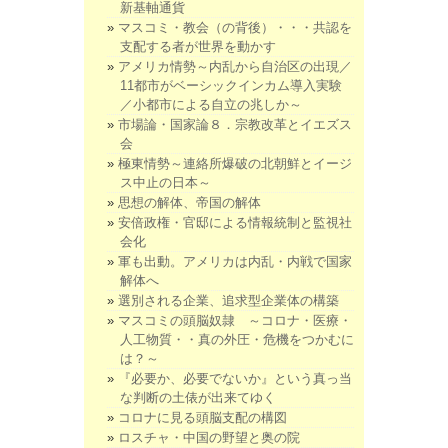
新基軸通貨
マスコミ・教会（の背後）・・・共認を
支配する者が世界を動かす
アメリカ情勢～内乱から自治区の出現／
11都市がベーシックインカム導入実験
／小都市による自立の兆しか～
市場論・国家論８．宗教改革とイエズス
会
極東情勢～連絡所爆破の北朝鮮とイージ
ス中止の日本～
思想の解体、帝国の解体
安倍政権・官邸による情報統制と監視社
会化
軍も出動。アメリカは内乱・内戦で国家
解体へ
選別される企業、追求型企業体の構築
マスコミの頭脳奴隷 ～コロナ・医療・
人工物質・・真の外圧・危機をつかむに
は？～
『必要か、必要でないか』という真っ当
な判断の土俵が出来てゆく
コロナに見る頭脳支配の構図
ロスチャ・中国の野望と奥の院