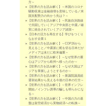
方～
【世界の力を読み解く】～米国のコロナ
騒動収束は金融崩壊を意味している／米
国支配勢力の向かう先は？～
【世界の力を読み解く】～民族自決路線
で共闘していくアジア中央部と中露／確
実に統合されていくアジア諸国～
【日本の活力を再生する】学びをつくり
なおす企業１
【世界の力を読み解く】～COP26から
見えること／中露派に舵を切る日本だが
メディアは未だに欧米偏重～
【世界の力を読み解く】～なぜ世界の重
心はアジアから欧州へ移ったのか～
【世界の力を読み解く】～なぜ大国はア
ジアを掌握しようとするのか～
【世界の力を読み解く】～衆議院議員総
選挙結果から見える今後の日本の行方～
【世界の力を読み解く】～世界インフレ
開始／インフレ誘導の騙しも明らかにな
る～
【世界の力を読み解く】～中国の力の基
盤は架空経済から実物経済への転換～