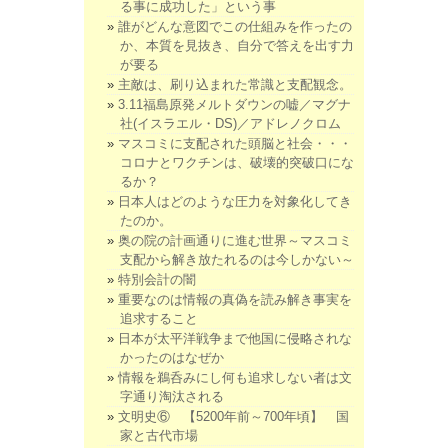
る事に成功した」という事
誰がどんな意図でこの仕組みを作ったの
か、本質を見抜き、自分で答えを出す力
が要る
主敵は、刷り込まれた常識と支配観念。
3.11福島原発メルトダウンの嘘／マグナ
社(イスラエル・DS)／アドレノクロム
マスコミに支配された頭脳と社会・・・
コロナとワクチンは、破壊的突破口にな
るか？
日本人はどのような圧力を対象化してき
たのか。
奥の院の計画通りに進む世界～マスコミ
支配から解き放たれるのは今しかない～
特別会計の闇
重要なのは情報の真偽を読み解き事実を
追求すること
日本が太平洋戦争まで他国に侵略されな
かったのはなぜか
情報を鵜呑みにし何も追求しない者は文
字通り淘汰される
文明史⑥ 【5200年前～700年頃】 国
家と古代市場