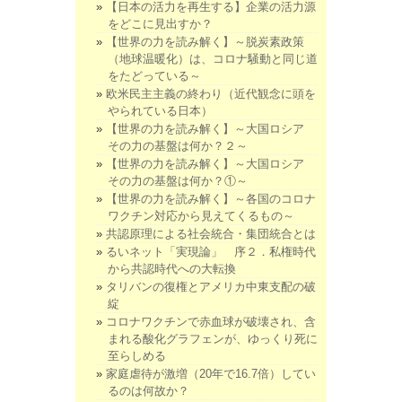
【日本の活力を再生する】企業の活力源
をどこに見出すか？
【世界の力を読み解く】～脱炭素政策
（地球温暖化）は、コロナ騒動と同じ道
をたどっている～
欧米民主主義の終わり（近代観念に頭を
やられている日本）
【世界の力を読み解く】～大国ロシア
その力の基盤は何か？２～
【世界の力を読み解く】～大国ロシア
その力の基盤は何か？①～
【世界の力を読み解く】～各国のコロナ
ワクチン対応から見えてくるもの～
共認原理による社会統合・集団統合とは
るいネット「実現論」 序２．私権時代
から共認時代への大転換
タリバンの復権とアメリカ中東支配の破
綻
コロナワクチンで赤血球が破壊され、含
まれる酸化グラフェンが、ゆっくり死に
至らしめる
家庭虐待が激増（20年で16.7倍）してい
るのは何故か？