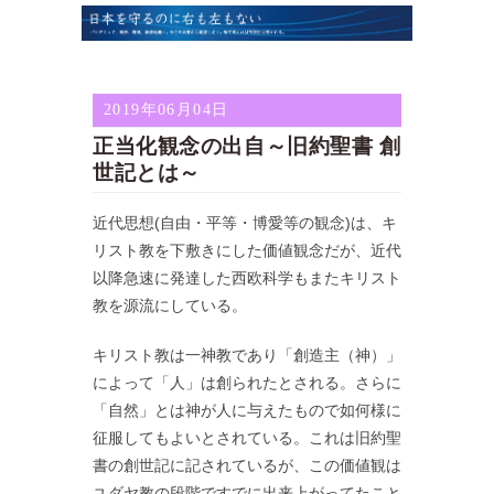
2019年06月04日
正当化観念の出自～旧約聖書 創
世記とは～
近代思想(自由・平等・博愛等の観念)は、キ
リスト教を下敷きにした価値観念だが、近代
以降急速に発達した西欧科学もまたキリスト
教を源流にしている。
キリスト教は一神教であり「創造主（神）」
によって「人」は創られたとされる。さらに
「自然」とは神が人に与えたもので如何様に
征服してもよいとされている。これは旧約聖
書の創世記に記されているが、この価値観は
ユダヤ教の段階ですでに出来上がってたこと