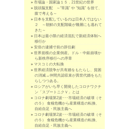
市場論・国家論１５．21世紀の世界
脱頭脳支配 ～“常識” や “知識” を捨て、
腹で考える～
日本を支配しているのは日本人ではない
２ ～朝鮮の支配階級が幾層にも逃れて
きた～
日本は最小限の経済混乱で新経済体制へ
移行か
安倍の逮捕寸前の辞任劇
世界規模の企業倒産。ドル・中銀崩壊か
ら新秩序移行への序章
マスコミの大転換
世界経済競争が共有婚をもたらし、貧困
の消滅→仲間共認収束が異世代婚をもた
らしつつある。
ロシアがいち早く開発したコロナワクチ
ン「スプートニクＶ」とは
コロナ劇場第2波･･･市場経済の破壊（そ
の５） 食糧危機から産業構造の転換、
自給自足・民族主義へ
コロナ劇場第2波･･･市場経済の破壊（そ
の５） 食糧危機から産業構造の転換、
自給自足・民族主義へ