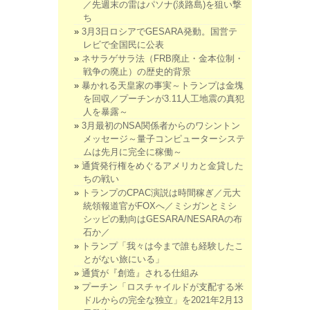
／先週末の雷はパソナ(淡路島)を狙い撃
ち
3月3日ロシアでGESARA発動。国営テ
レビで全国民に公表
ネサラゲサラ法（FRB廃止・金本位制・
戦争の廃止）の歴史的背景
暴かれる天皇家の事実～トランプは金塊
を回収／プーチンが3.11人工地震の真犯
人を暴露～
3月最初のNSA関係者からのワシントン
メッセージ～量子コンピューターシステ
ムは先月に完全に稼働～
通貨発行権をめぐるアメリカと金貸した
ちの戦い
トランプのCPAC演説は時間稼ぎ／元大
統領報道官がFOXへ／ミシガンとミシ
シッピの動向はGESARA/NESARAの布
石か／
トランプ「我々は今まで誰も経験したこ
とがない旅にいる」
通貨が『創造』される仕組み
プーチン「ロスチャイルドが支配する米
ドルからの完全な独立」を2021年2月13