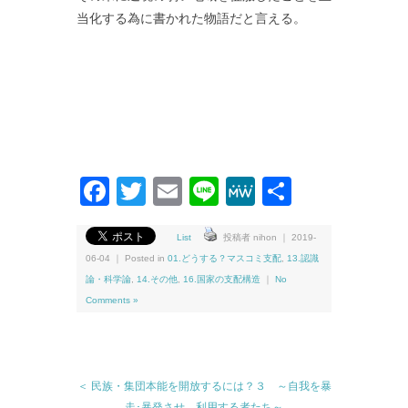
当化する為に書かれた物語だと言える。
Facebook
Twitter
Email
Line
MeWe
共
有
List
投稿者 nihon ｜ 2019-
06-04 ｜ Posted in
01.どうする？マスコミ支配
,
13.認識
論・科学論
,
14.その他
,
16.国家の支配構造
｜
No
Comments »
＜ 民族・集団本能を開放するには？３ ～自我を暴
走･暴発させ、利用する者たち～