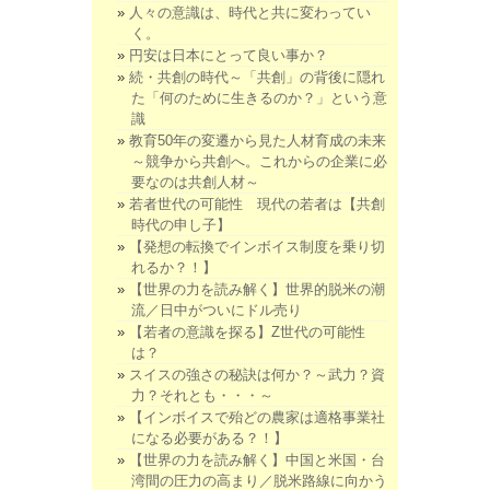
人々の意識は、時代と共に変わってい
く。
円安は日本にとって良い事か？
続・共創の時代～「共創」の背後に隠れ
た「何のために生きるのか？」という意
識
教育50年の変遷から見た人材育成の未来
～競争から共創へ。これからの企業に必
要なのは共創人材～
若者世代の可能性 現代の若者は【共創
時代の申し子】
【発想の転換でインボイス制度を乗り切
れるか？！】
【世界の力を読み解く】世界的脱米の潮
流／日中がついにドル売り
【若者の意識を探る】Z世代の可能性
は？
スイスの強さの秘訣は何か？～武力？資
力？それとも・・・～
【インボイスで殆どの農家は適格事業社
になる必要がある？！】
【世界の力を読み解く】中国と米国・台
湾間の圧力の高まり／脱米路線に向かう