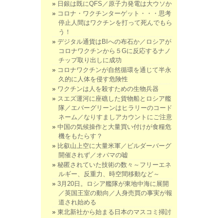
日銀は既にQFS／原子力発電は大ウソか
コロナ・ワクチンターゲット・・・思考
停止人間はワクチンを打って死んでもら
う！
デジタル通貨はBIへの布石か／ロシアが
コロナワクチンから５Gに反応するナノ
チップ取り出しに成功
コロナワクチンが自然循環を通じて半永
久的に人体を侵す危険性
ワクチンは人を殺すための生物兵器
スエズ運河に座礁した貨物船とロシア艦
隊／エバーグリーンはヒラリーのコード
ネーム／なりすましアカウントにご注意
中国の気候操作と大量買い付けが食糧危
機をもたらす？
比叡山上空に大量米軍／ビルダーバーグ
開催されず／オバマの嘘
秘匿されていた技術の数々～フリーエネ
ルギー、反重力、時空間移動など～
3月20日。ロシア艦隊が東地中海に展開
／英国王室の動向／人身売買の事実が報
道され始める
東北新社から始まる日本のマスコミ掃討