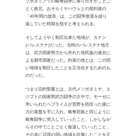
ソポタミアでの略奪闘争に乗り出すがことご
とく敗北。おそらくヤハウェとの契約後の
「40年間の放浪」は、この闘争敗退を繰り
返していた時期を指すと考えられる。
そしてようやく制圧出来た地域が、カナン
(パレスチナ)だった。当時のパレスチナ地方
は、武力国家勢力から外れた他民族の連合に
よる都市国家だった。約束の地とは、この弱
い地域を制圧したことを正当化するためのも
のだった。
つまり旧約聖書とは、古代メソポタミヤ、エ
ジプトの国家間武力闘争のさ中で、モーゼに
率いられたヘブライ人が荒野を彷徨った後に
力の基盤を手に入れ、略奪部族と同じように
略奪闘争に突入していったこと、しかしなが
らその中でことごとく敗退していったこと、
その末に辺境の弱い地域を征服したことを正