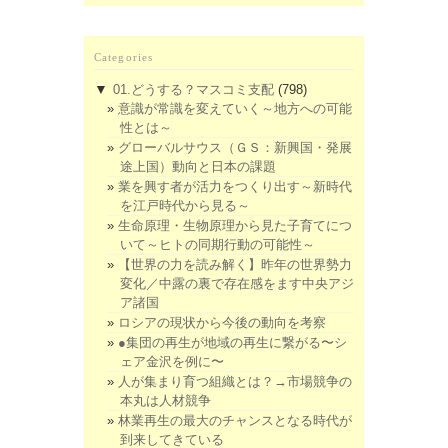
Categories
▼
01.どうする？マスコミ支配
(798)
意識が常識を変えていく～地方への可能
性とは～
グローバルサウス（ＧＳ：新興国・発展
途上国）動向と日本の課題
業を興す者が活力をつくり出す～新時代
を江戸時代から見る～
生命原理・生物原理から見た子育てにつ
いて～ヒトの同期行動の可能性～
【世界の力を読み解く】昨年の世界勢力
変化／中露の裏で存在感をます中央アジ
ア諸国
ロシアの現状から今後の動向を考察
●集団の再生が地域の再生に繋がる〜シ
ェア金沢を例に〜
人が集まり育つ組織とは？→市場競争の
本丸は人材競争
林業再生の最大のチャンスとなる時代が
到来してきている