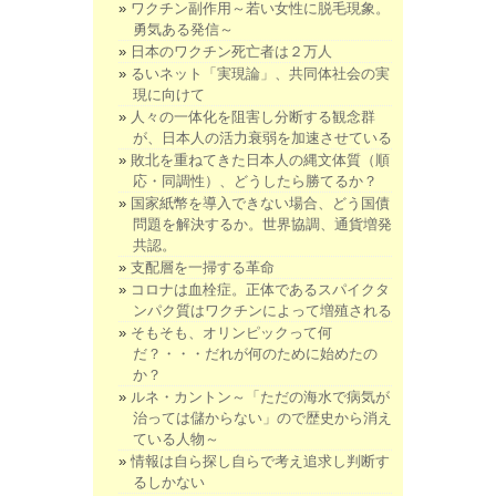
ワクチン副作用～若い女性に脱毛現象。
勇気ある発信～
日本のワクチン死亡者は２万人
るいネット「実現論」、共同体社会の実
現に向けて
人々の一体化を阻害し分断する観念群
が、日本人の活力衰弱を加速させている
敗北を重ねてきた日本人の縄文体質（順
応・同調性）、どうしたら勝てるか？
国家紙幣を導入できない場合、どう国債
問題を解決するか。世界協調、通貨増発
共認。
支配層を一掃する革命
コロナは血栓症。正体であるスパイクタ
ンパク質はワクチンによって増殖される
そもそも、オリンピックって何
だ？・・・だれが何のために始めたの
か？
ルネ・カントン～「ただの海水で病気が
治っては儲からない」ので歴史から消え
ている人物～
情報は自ら探し自らで考え追求し判断す
るしかない