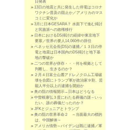
日発表
13日の地震と共に発生した停電はコロナ
ワクチン普及の阻止か／アメリカのマス
コミに変化か
3月に日本GESARA？ 水面下で進む掃討
と民族派への政権移行
日本におけるDS掃討の経緯や東京地下
要塞／世界の要人14,060件の辞任
ベネッセ元会長(DS)の逮捕／１３日の停
電と地震は日本国内のDS掃討と地下基
地の撃破か
二つの世界が併存・・・何を根拠として
判断し、生きるのか？
２月４日富士山麓アドレノクロム工場破
壊を合図にトランプ軍が政治家９割、芸
能人半分以上の逮捕を開始か
奥の院の情報開示→日本はどうなる
中曽根康弘３度にわたる葬儀の謎～いっ
たい、誰の葬儀だったのか？
JFKとジュニアとトランプ
奥の院の世界革命２ ～当面最大の標的
は、中国解体～
アメリカ情勢～バイデンは既に逮捕／軍