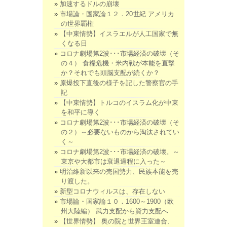
加速するドルの崩壊
市場論・国家論１２．20世紀 アメリカ
の世界覇権
【中東情勢】イスラエルが人工国家で無
くなる日
コロナ劇場第2波･･･市場経済の破壊（そ
の４） 食糧危機・米内戦が本能を直撃
か？それでも頭脳支配が続くか？
原爆投下直後の様子を記した警察官の手
記
【中東情勢】トルコのイスラム化が中東
を和平に導く
コロナ劇場第2波･･･市場経済の破壊（そ
の２）～必要ないものから淘汰されてい
く～
コロナ劇場第2波･･･市場経済の破壊。～
東京や大都市は衰退過程に入った～
明治維新以来の売国勢力、民族本能を売
り渡した。
新型コロナウィルスは、存在しない
市場論・国家論１０．1600～1900（欧
州大陸編） 武力支配から資力支配へ
【世界情勢】 奥の院と世界王室連合、