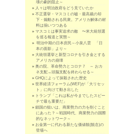
壊の劇的阻止～
人々は明治政府をどう見ていたか
不正選挙・マスコミの嘘・最高裁の却
下・煽動される民衆。アメリカ解体の材
料は揃いつつある
マスコミは事実追求の敵 〜米大統領選
を巡る報道と実態～
明治中期の日本庶民～小泉八雲 「日
本の面影」より～
大統領選挙と新型コロナを引き金とする
アメリカの崩壊
奥の院、革命勢力とコロナ７ ～ おカ
ネ支配→頭脳支配を終わらせる～
GHQによって抹殺された歴史
世界経済フォーラム(WEF)が「大リセッ
ト」に向けて動き出した
トランプ「これは私が今までしたスピー
チで最も重要だ」
鎖国の狙いは、商業勢力の力を削ぐこと
にあった？～戦国時代、商業勢力の国際
的なネットワーク～
お金第一に代わる新たな価値観(観念)の
登場へ