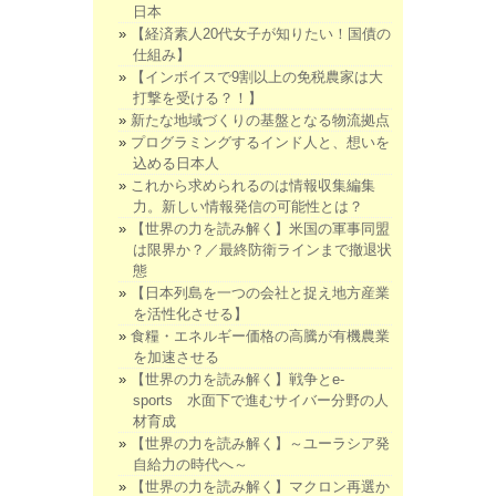
日本
【経済素人20代女子が知りたい！国債の
仕組み】
【インボイスで9割以上の免税農家は大
打撃を受ける？！】
新たな地域づくりの基盤となる物流拠点
プログラミングするインド人と、想いを
込める日本人
これから求められるのは情報収集編集
力。新しい情報発信の可能性とは？
【世界の力を読み解く】米国の軍事同盟
は限界か？／最終防衛ラインまで撤退状
態
【日本列島を一つの会社と捉え地方産業
を活性化させる】
食糧・エネルギー価格の高騰が有機農業
を加速させる
【世界の力を読み解く】戦争とe-
sports 水面下で進むサイバー分野の人
材育成
【世界の力を読み解く】～ユーラシア発
自給力の時代へ～
【世界の力を読み解く】マクロン再選か