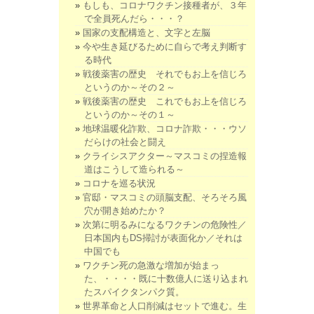
もしも、コロナワクチン接種者が、３年
で全員死んだら・・・？
国家の支配構造と、文字と左脳
今や生き延びるために自らで考え判断す
る時代
戦後薬害の歴史 それでもお上を信じろ
というのか～その２～
戦後薬害の歴史 これでもお上を信じろ
というのか～その１～
地球温暖化詐欺、コロナ詐欺・・・ウソ
だらけの社会と闘え
クライシスアクター～マスコミの捏造報
道はこうして造られる～
コロナを巡る状況
官邸・マスコミの頭脳支配、そろそろ風
穴が開き始めたか？
次第に明るみになるワクチンの危険性／
日本国内もDS掃討が表面化か／それは
中国でも
ワクチン死の急激な増加が始まっ
た、・・・・既に十数億人に送り込まれ
たスパイクタンパク質。
世界革命と人口削減はセットで進む。生