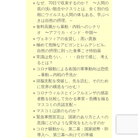
なぜ、70日で収束するのか？ 〜人間の
底の浅い観念やクスリとは、全く別の位
相にウイルスも人間の体もある。学ぶべ
きは自然の摂理。～
食料高騰から暴動・内戦へのシナリ
オ 〜アフリカ・インド・中国〜
ヴェネツィアの金貸し；黒い貴族
極めて危険なアビガンとレムデシビル。
自然の摂理に則った食事こそ特効薬
常識は危うい。・・・自分で感じ、考え
るとは？
コロナ騒動による各国の軍事動向は恐慌
→暴動→内戦の予兆か
頭脳支配を突破し、先を読む。そのため
に世界の構造をつかむ！
コロナウィルスとインフルエンザの感染
者数を比較して分かる事実～危機を煽る
マスコミの共認支配～
マスコミは誰のものか？
緊急事態宣言は、国家のあり方と人々の
意識にどのような変化をもたらすのか
コロナ騒動から、第二幕：国家紙幣・BI
導入へ、第三幕へ向けての準備