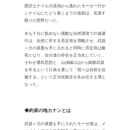
肥沃なナイル川流域から逃れたモーゼ一行が
シナイ山にたどり着くまでの道程は、見渡す
限りの荒野だった。
水も十分に飲めない過酷な自然環境での逃避
行は、自然に対する否定視を増幅させ、武器
＝力の基盤を手に入れると同時に否定視は敵
視となり、自分達の存在を正当化していく。
それが選民思想と、山(銅鉱山)から銅製武器
を作るという行為を通じて「我々は自然を征
服する」という正当化観念を生み出す土壌と
なった。
◆約束の地カナンとは
武器＝力の基盤を手に入れたモーゼ達は、メ